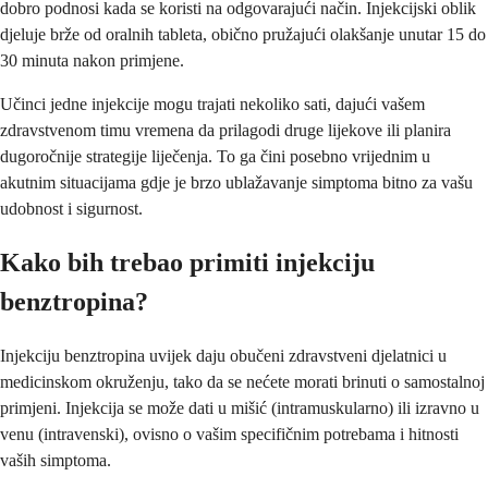
dobro podnosi kada se koristi na odgovarajući način. Injekcijski oblik
djeluje brže od oralnih tableta, obično pružajući olakšanje unutar 15 do
30 minuta nakon primjene.
Učinci jedne injekcije mogu trajati nekoliko sati, dajući vašem
zdravstvenom timu vremena da prilagodi druge lijekove ili planira
dugoročnije strategije liječenja. To ga čini posebno vrijednim u
akutnim situacijama gdje je brzo ublažavanje simptoma bitno za vašu
udobnost i sigurnost.
Kako bih trebao primiti injekciju
benztropina?
Injekciju benztropina uvijek daju obučeni zdravstveni djelatnici u
medicinskom okruženju, tako da se nećete morati brinuti o samostalnoj
primjeni. Injekcija se može dati u mišić (intramuskularno) ili izravno u
venu (intravenski), ovisno o vašim specifičnim potrebama i hitnosti
vaših simptoma.