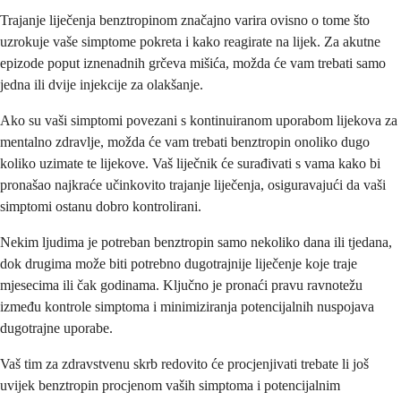
Trajanje liječenja benztropinom značajno varira ovisno o tome što
uzrokuje vaše simptome pokreta i kako reagirate na lijek. Za akutne
epizode poput iznenadnih grčeva mišića, možda će vam trebati samo
jedna ili dvije injekcije za olakšanje.
Ako su vaši simptomi povezani s kontinuiranom uporabom lijekova za
mentalno zdravlje, možda će vam trebati benztropin onoliko dugo
koliko uzimate te lijekove. Vaš liječnik će surađivati s vama kako bi
pronašao najkraće učinkovito trajanje liječenja, osiguravajući da vaši
simptomi ostanu dobro kontrolirani.
Nekim ljudima je potreban benztropin samo nekoliko dana ili tjedana,
dok drugima može biti potrebno dugotrajnije liječenje koje traje
mjesecima ili čak godinama. Ključno je pronaći pravu ravnotežu
između kontrole simptoma i minimiziranja potencijalnih nuspojava
dugotrajne uporabe.
Vaš tim za zdravstvenu skrb redovito će procjenjivati trebate li još
uvijek benztropin procjenom vaših simptoma i potencijalnim