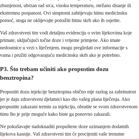
zbunjenost, ubrzan rad srca, visoku temperaturu, otežano disanje ili
ekstremnu pospanost. Ovi simptomi zahtijevaju hitnu medicinsku
pomoć, stoga ne oklijevajte potražiti hitnu skrb ako ih osjetite.
Vaš zdravstveni tim vodi detaljnu evidenciju o svim lijekovima koje
primate, uključujući točne doze i vrijeme primjene. Ako imate
nedoumice u vezi s liječenjem, mogu pregledati ove informacije s
vama i pružiti odgovarajuću medicinsku skrb ako je potrebno.
P3. Što trebam učiniti ako propustim dozu
benztropina?
Propustiti dozu injekcije benztropina obično nije razlog za zabrinutost
jer je daju zdravstveni djelatnici kao dio vašeg plana liječenja. Ako
propustite zakazani termin za injekciju, obratite se svom zdravstvenom
timu što je prije moguće kako biste ga ponovno zakazali.
Ne pokušavajte nadoknaditi propuštene doze uzimanjem dodatnih
lijekova kasnije. Vaš zdravstveni tim će procijeniti vaše trenutne