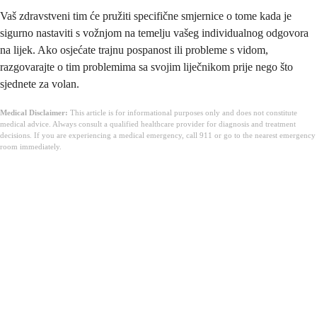
Vaš zdravstveni tim će pružiti specifične smjernice o tome kada je
sigurno nastaviti s vožnjom na temelju vašeg individualnog odgovora
na lijek. Ako osjećate trajnu pospanost ili probleme s vidom,
razgovarajte o tim problemima sa svojim liječnikom prije nego što
sjednete za volan.
Medical Disclaimer:
This article is for informational purposes only and does not constitute
medical advice. Always consult a qualified healthcare provider for diagnosis and treatment
decisions. If you are experiencing a medical emergency, call 911 or go to the nearest emergency
room immediately.