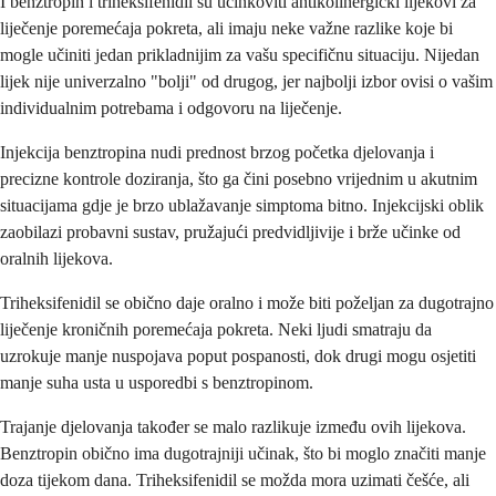
I benztropin i triheksifenidil su učinkoviti antikolinergički lijekovi za
liječenje poremećaja pokreta, ali imaju neke važne razlike koje bi
mogle učiniti jedan prikladnijim za vašu specifičnu situaciju. Nijedan
lijek nije univerzalno "bolji" od drugog, jer najbolji izbor ovisi o vašim
individualnim potrebama i odgovoru na liječenje.
Injekcija benztropina nudi prednost brzog početka djelovanja i
precizne kontrole doziranja, što ga čini posebno vrijednim u akutnim
situacijama gdje je brzo ublažavanje simptoma bitno. Injekcijski oblik
zaobilazi probavni sustav, pružajući predvidljivije i brže učinke od
oralnih lijekova.
Triheksifenidil se obično daje oralno i može biti poželjan za dugotrajno
liječenje kroničnih poremećaja pokreta. Neki ljudi smatraju da
uzrokuje manje nuspojava poput pospanosti, dok drugi mogu osjetiti
manje suha usta u usporedbi s benztropinom.
Trajanje djelovanja također se malo razlikuje između ovih lijekova.
Benztropin obično ima dugotrajniji učinak, što bi moglo značiti manje
doza tijekom dana. Triheksifenidil se možda mora uzimati češće, ali