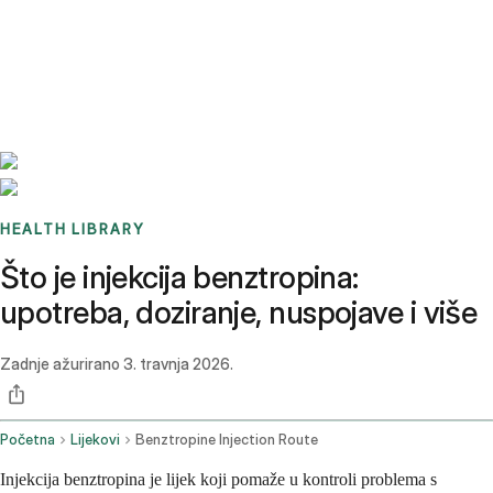
Benchmarks
Stories
FAQ
Sign up / Log in
HEALTH LIBRARY
Što je injekcija benztropina:
upotreba, doziranje, nuspojave i više
Zadnje ažurirano
3. travnja 2026.
Početna
Lijekovi
Benztropine Injection Route
Injekcija benztropina je lijek koji pomaže u kontroli problema s