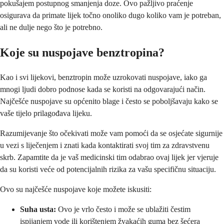
pokušajem postupnog smanjenja doze. Ovo pažljivo praćenje
osigurava da primate lijek točno onoliko dugo koliko vam je potreban,
ali ne dulje nego što je potrebno.
Koje su nuspojave benztropina?
Kao i svi lijekovi, benztropin može uzrokovati nuspojave, iako ga
mnogi ljudi dobro podnose kada se koristi na odgovarajući način.
Najčešće nuspojave su općenito blage i često se poboljšavaju kako se
vaše tijelo prilagođava lijeku.
Razumijevanje što očekivati može vam pomoći da se osjećate sigurnije
u vezi s liječenjem i znati kada kontaktirati svoj tim za zdravstvenu
skrb. Zapamtite da je vaš medicinski tim odabrao ovaj lijek jer vjeruje
da su koristi veće od potencijalnih rizika za vašu specifičnu situaciju.
Ovo su najčešće nuspojave koje možete iskusiti:
Suha usta:
Ovo je vrlo često i može se ublažiti čestim
ispijanjem vode ili korištenjem žvakaćih guma bez šećera