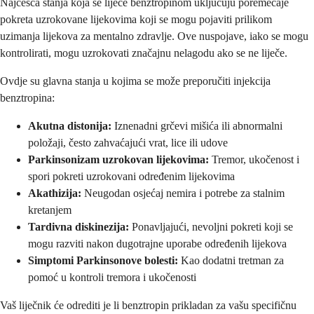
Najčešća stanja koja se liječe benztropinom uključuju poremećaje
pokreta uzrokovane lijekovima koji se mogu pojaviti prilikom
uzimanja lijekova za mentalno zdravlje. Ove nuspojave, iako se mogu
kontrolirati, mogu uzrokovati značajnu nelagodu ako se ne liječe.
Ovdje su glavna stanja u kojima se može preporučiti injekcija
benztropina:
Akutna distonija:
Iznenadni grčevi mišića ili abnormalni
položaji, često zahvaćajući vrat, lice ili udove
Parkinsonizam uzrokovan lijekovima:
Tremor, ukočenost i
spori pokreti uzrokovani određenim lijekovima
Akathizija:
Neugodan osjećaj nemira i potrebe za stalnim
kretanjem
Tardivna diskinezija:
Ponavljajući, nevoljni pokreti koji se
mogu razviti nakon dugotrajne uporabe određenih lijekova
Simptomi Parkinsonove bolesti:
Kao dodatni tretman za
pomoć u kontroli tremora i ukočenosti
Vaš liječnik će odrediti je li benztropin prikladan za vašu specifičnu