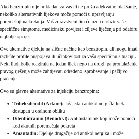
Ako benztropin nije prikladan za vas ili ne pruža adekvatno olakšanje,
nekoliko alternativnih lijekova može pomoći u upravljanju
poremećajima kretanja. Vaš zdravstveni tim će uzeti u obzir vaše
specifične simptome, medicinsku povijest i ciljeve liječenja pri odabiru
najbolje opcije.
Ove alternative djeluju na slične načine kao benztropin, ali mogu imati
različite profile nuspojava ili učinkovitost za vašu specifičnu situaciju.
Neki ljudi bolje reagiraju na jedan lijek nego na drugi, pa pronalaženje
pravog rješenja može zahtijevati određeno isprobavanje i pažljivo
praćenje.
Ovo su glavne alternative za injekciju benztropina:
Triheksifenidil (Artane):
Još jedan antikolinergički lijek
dostupan u oralnom obliku
Difenhidramin (Benadryl):
Antihistaminik koji može pomoći
kod akutnih poremećaja pokreta
Amantadin:
Djeluje drugačije od antikolinergika i može