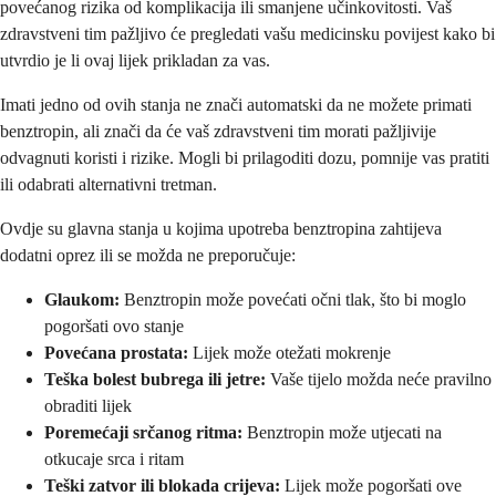
povećanog rizika od komplikacija ili smanjene učinkovitosti. Vaš
zdravstveni tim pažljivo će pregledati vašu medicinsku povijest kako bi
utvrdio je li ovaj lijek prikladan za vas.
Imati jedno od ovih stanja ne znači automatski da ne možete primati
benztropin, ali znači da će vaš zdravstveni tim morati pažljivije
odvagnuti koristi i rizike. Mogli bi prilagoditi dozu, pomnije vas pratiti
ili odabrati alternativni tretman.
Ovdje su glavna stanja u kojima upotreba benztropina zahtijeva
dodatni oprez ili se možda ne preporučuje:
Glaukom:
Benztropin može povećati očni tlak, što bi moglo
pogoršati ovo stanje
Povećana prostata:
Lijek može otežati mokrenje
Teška bolest bubrega ili jetre:
Vaše tijelo možda neće pravilno
obraditi lijek
Poremećaji srčanog ritma:
Benztropin može utjecati na
otkucaje srca i ritam
Teški zatvor ili blokada crijeva:
Lijek može pogoršati ove