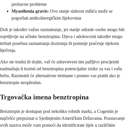
probavne probleme
Myasthenia gravis:
Ovo stanje slabosti mišića može se
pogoršati antikolinergičkim lijekovima
Dob je također važno razmatranje, jer starije odrasle osobe mogu biti
osjetljivije na učinke benztropina. Djeca i adolescenti također mogu
trebati posebna razmatranja doziranja ili pomnije praćenje tijekom
liječenja.
Ako ste trudni ili dojite, vaš će zdravstveni tim pažljivo procijeniti
nadmašuju li koristi od benztropina potencijalne rizike za vas i vašu
bebu. Razmotrit će alternativne tretmane i pomno vas pratiti ako je
benztropin neophodan.
Trgovačka imena benztropina
Benztropin je dostupan pod nekoliko robnih marki, a Cogentin je
najčešće prepoznat u Sjedinjenim Američkim Državama. Poznavanje
ovih naziva može vam pomoći da identificirate lijek u različitim