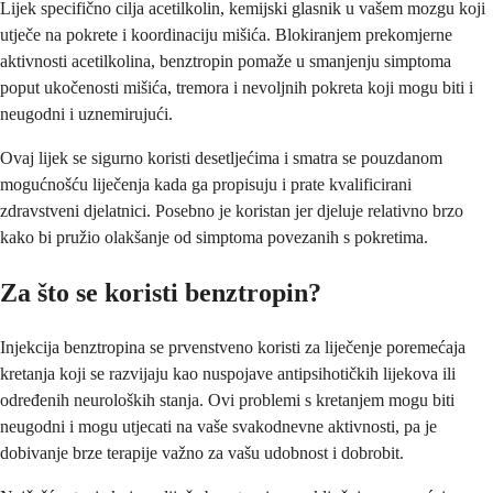
Lijek specifično cilja acetilkolin, kemijski glasnik u vašem mozgu koji
utječe na pokrete i koordinaciju mišića. Blokiranjem prekomjerne
aktivnosti acetilkolina, benztropin pomaže u smanjenju simptoma
poput ukočenosti mišića, tremora i nevoljnih pokreta koji mogu biti i
neugodni i uznemirujući.
Ovaj lijek se sigurno koristi desetljećima i smatra se pouzdanom
mogućnošću liječenja kada ga propisuju i prate kvalificirani
zdravstveni djelatnici. Posebno je koristan jer djeluje relativno brzo
kako bi pružio olakšanje od simptoma povezanih s pokretima.
Za što se koristi benztropin?
Injekcija benztropina se prvenstveno koristi za liječenje poremećaja
kretanja koji se razvijaju kao nuspojave antipsihotičkih lijekova ili
određenih neuroloških stanja. Ovi problemi s kretanjem mogu biti
neugodni i mogu utjecati na vaše svakodnevne aktivnosti, pa je
dobivanje brze terapije važno za vašu udobnost i dobrobit.