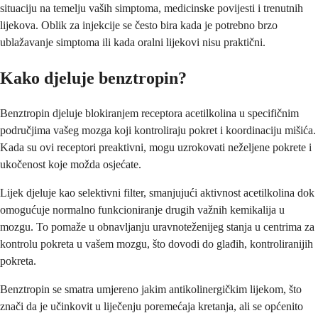
situaciju na temelju vaših simptoma, medicinske povijesti i trenutnih
lijekova. Oblik za injekcije se često bira kada je potrebno brzo
ublažavanje simptoma ili kada oralni lijekovi nisu praktični.
Kako djeluje benztropin?
Benztropin djeluje blokiranjem receptora acetilkolina u specifičnim
područjima vašeg mozga koji kontroliraju pokret i koordinaciju mišića.
Kada su ovi receptori preaktivni, mogu uzrokovati neželjene pokrete i
ukočenost koje možda osjećate.
Lijek djeluje kao selektivni filter, smanjujući aktivnost acetilkolina dok
omogućuje normalno funkcioniranje drugih važnih kemikalija u
mozgu. To pomaže u obnavljanju uravnoteženijeg stanja u centrima za
kontrolu pokreta u vašem mozgu, što dovodi do glađih, kontroliranijih
pokreta.
Benztropin se smatra umjereno jakim antikolinergičkim lijekom, što
znači da je učinkovit u liječenju poremećaja kretanja, ali se općenito