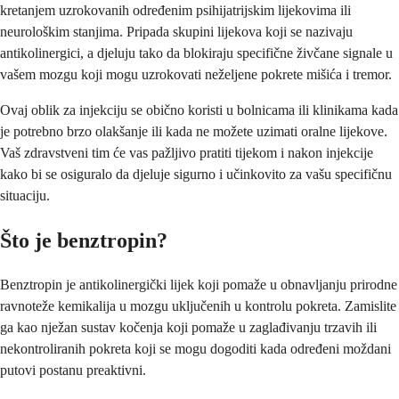
kretanjem uzrokovanih određenim psihijatrijskim lijekovima ili
neurološkim stanjima. Pripada skupini lijekova koji se nazivaju
antikolinergici, a djeluju tako da blokiraju specifične živčane signale u
vašem mozgu koji mogu uzrokovati neželjene pokrete mišića i tremor.
Ovaj oblik za injekciju se obično koristi u bolnicama ili klinikama kada
je potrebno brzo olakšanje ili kada ne možete uzimati oralne lijekove.
Vaš zdravstveni tim će vas pažljivo pratiti tijekom i nakon injekcije
kako bi se osiguralo da djeluje sigurno i učinkovito za vašu specifičnu
situaciju.
Što je benztropin?
Benztropin je antikolinergički lijek koji pomaže u obnavljanju prirodne
ravnoteže kemikalija u mozgu uključenih u kontrolu pokreta. Zamislite
ga kao nježan sustav kočenja koji pomaže u zaglađivanju trzavih ili
nekontroliranih pokreta koji se mogu dogoditi kada određeni moždani
putovi postanu preaktivni.