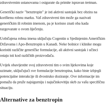
zdravstvenim ustanovama i osigurate da primite ispravan tretman.
Generički naziv "benztropin" je isti aktivni sastojak bez obzira na
korištenu robnu marku. Vaš zdravstveni tim može ga nazivati
generičkim ili robnim imenom, pa je korisno znati oba kada
razgovarate o svom liječenju.
Uobičajena robna imena uključuju Cogentin u Sjedinjenim Američkim
Državama i Apo-Benztropin u Kanadi. Neke bolnice i klinike mogu
koristiti različite generičke formulacije, ali aktivni sastojak i učinci
ostaju isti kod različitih proizvođača.
Uvijek obavijestite svoj zdravstveni tim o svim lijekovima koje
uzimate, uključujući sve formulacije benztropina, kako biste izbjegli
potencijalne interakcije ili dvostruko doziranje. Ove informacije im
pomažu da pruže najsigurniju i najučinkovitiju skrb za vašu specifičnu
situaciju.
Alternative za benztropin