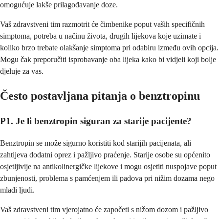
omogućuje lakše prilagođavanje doze.
Vaš zdravstveni tim razmotrit će čimbenike poput vaših specifičnih
simptoma, potreba u načinu života, drugih lijekova koje uzimate i
koliko brzo trebate olakšanje simptoma pri odabiru između ovih opcija.
Mogu čak preporučiti isprobavanje oba lijeka kako bi vidjeli koji bolje
djeluje za vas.
Često postavljana pitanja o benztropinu
P1. Je li benztropin siguran za starije pacijente?
Benztropin se može sigurno koristiti kod starijih pacijenata, ali
zahtijeva dodatni oprez i pažljivo praćenje. Starije osobe su općenito
osjetljivije na antikolinergičke lijekove i mogu osjetiti nuspojave poput
zbunjenosti, problema s pamćenjem ili padova pri nižim dozama nego
mlađi ljudi.
Vaš zdravstveni tim vjerojatno će započeti s nižom dozom i pažljivo