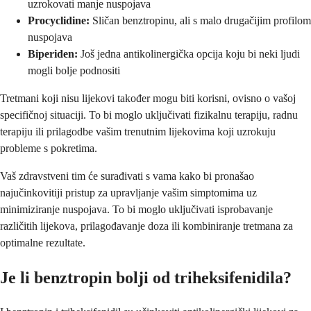
uzrokovati manje nuspojava
Procyclidine:
Sličan benztropinu, ali s malo drugačijim profilom
nuspojava
Biperiden:
Još jedna antikolinergička opcija koju bi neki ljudi
mogli bolje podnositi
Tretmani koji nisu lijekovi također mogu biti korisni, ovisno o vašoj
specifičnoj situaciji. To bi moglo uključivati fizikalnu terapiju, radnu
terapiju ili prilagodbe vašim trenutnim lijekovima koji uzrokuju
probleme s pokretima.
Vaš zdravstveni tim će surađivati s vama kako bi pronašao
najučinkovitiji pristup za upravljanje vašim simptomima uz
minimiziranje nuspojava. To bi moglo uključivati isprobavanje
različitih lijekova, prilagođavanje doza ili kombiniranje tretmana za
optimalne rezultate.
Je li benztropin bolji od triheksifenidila?