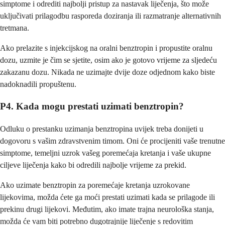
simptome i odrediti najbolji pristup za nastavak liječenja, što može
uključivati prilagodbu rasporeda doziranja ili razmatranje alternativnih
tretmana.
Ako prelazite s injekcijskog na oralni benztropin i propustite oralnu
dozu, uzmite je čim se sjetite, osim ako je gotovo vrijeme za sljedeću
zakazanu dozu. Nikada ne uzimajte dvije doze odjednom kako biste
nadoknadili propuštenu.
P4. Kada mogu prestati uzimati benztropin?
Odluku o prestanku uzimanja benztropina uvijek treba donijeti u
dogovoru s vašim zdravstvenim timom. Oni će procijeniti vaše trenutne
simptome, temeljni uzrok vašeg poremećaja kretanja i vaše ukupne
ciljeve liječenja kako bi odredili najbolje vrijeme za prekid.
Ako uzimate benztropin za poremećaje kretanja uzrokovane
lijekovima, možda ćete ga moći prestati uzimati kada se prilagode ili
prekinu drugi lijekovi. Međutim, ako imate trajna neurološka stanja,
možda će vam biti potrebno dugotrajnije liječenje s redovitim