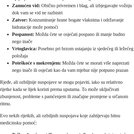
Zamućen vid:
Obično privremen i blag, ali izbjegavajte vožnju
dok vam se vid ne razbistri
Zatvor:
Konzumiranje hrane bogate vlaknima i održavanje
hidratacije može pomoći
Pospanost:
Možda ćete se osjećati pospano ili manje budno
nego inače
Vrtoglavica:
Posebno pri brzom ustajanju iz sjedećeg ili ležećeg
položaja
Poteškoće s mokrenjem:
Možda ćete se morati više naprezati
nego inače ili osjećati kao da vam mjehur nije potpuno prazan
Rjeđe, ali ozbiljnije nuspojave se mogu pojaviti, iako su relativno
rijetke kada se lijek koristi prema uputama. To može uključivati
zbunjenost, probleme s pamćenjem ili značajne promjene u srčanom
ritmu.
Evo nekih rijetkih, ali ozbiljnih nuspojava koje zahtijevaju hitnu
medicinsku pomoć: