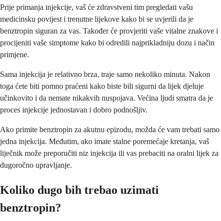
Prije primanja injekcije, vaš će zdravstveni tim pregledati vašu
medicinsku povijest i trenutne lijekove kako bi se uvjerili da je
benztropin siguran za vas. Također će provjeriti vaše vitalne znakove i
procijeniti vaše simptome kako bi odredili najprikladniju dozu i način
primjene.
Sama injekcija je relativno brza, traje samo nekoliko minuta. Nakon
toga ćete biti pomno praćeni kako biste bili sigurni da lijek djeluje
učinkovito i da nemate nikakvih nuspojava. Većina ljudi smatra da je
proces injekcije jednostavan i dobro podnošljiv.
Ako primite benztropin za akutnu epizodu, možda će vam trebati samo
jedna injekcija. Međutim, ako imate stalne poremećaje kretanja, vaš
liječnik može preporučiti niz injekcija ili vas prebaciti na oralni lijek za
dugoročno upravljanje.
Koliko dugo bih trebao uzimati
benztropin?