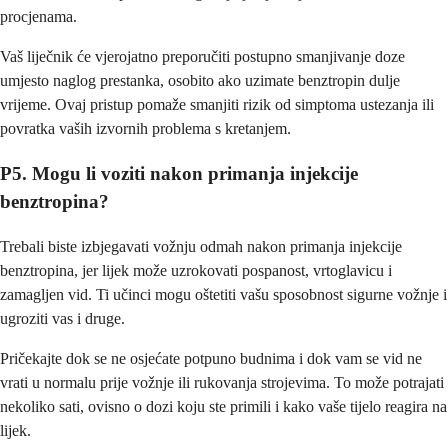
procjenama.
Vaš liječnik će vjerojatno preporučiti postupno smanjivanje doze
umjesto naglog prestanka, osobito ako uzimate benztropin dulje
vrijeme. Ovaj pristup pomaže smanjiti rizik od simptoma ustezanja ili
povratka vaših izvornih problema s kretanjem.
P5. Mogu li voziti nakon primanja injekcije
benztropina?
Trebali biste izbjegavati vožnju odmah nakon primanja injekcije
benztropina, jer lijek može uzrokovati pospanost, vrtoglavicu i
zamagljen vid. Ti učinci mogu oštetiti vašu sposobnost sigurne vožnje i
ugroziti vas i druge.
Pričekajte dok se ne osjećate potpuno budnima i dok vam se vid ne
vrati u normalu prije vožnje ili rukovanja strojevima. To može potrajati
nekoliko sati, ovisno o dozi koju ste primili i kako vaše tijelo reagira na
lijek.