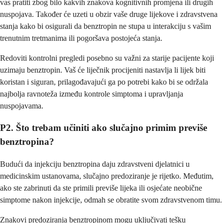
vas pratiti zbog bilo kakvih znakova kognitivnih promjena ili drugih
nuspojava. Također će uzeti u obzir vaše druge lijekove i zdravstvena
stanja kako bi osigurali da benztropin ne stupa u interakciju s vašim
trenutnim tretmanima ili pogoršava postojeća stanja.
Redoviti kontrolni pregledi posebno su važni za starije pacijente koji
uzimaju benztropin. Vaš će liječnik procijeniti nastavlja li lijek biti
koristan i siguran, prilagođavajući ga po potrebi kako bi se održala
najbolja ravnoteža između kontrole simptoma i upravljanja
nuspojavama.
P2. Što trebam učiniti ako slučajno primim previše
benztropina?
Budući da injekciju benztropina daju zdravstveni djelatnici u
medicinskim ustanovama, slučajno predoziranje je rijetko. Međutim,
ako ste zabrinuti da ste primili previše lijeka ili osjećate neobične
simptome nakon injekcije, odmah se obratite svom zdravstvenom timu.
Znakovi predoziranja benztropinom mogu uključivati tešku