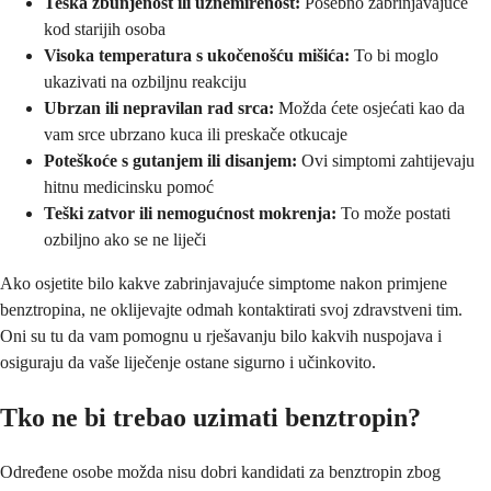
Teška zbunjenost ili uznemirenost:
Posebno zabrinjavajuće
kod starijih osoba
Visoka temperatura s ukočenošću mišića:
To bi moglo
ukazivati na ozbiljnu reakciju
Ubrzan ili nepravilan rad srca:
Možda ćete osjećati kao da
vam srce ubrzano kuca ili preskače otkucaje
Poteškoće s gutanjem ili disanjem:
Ovi simptomi zahtijevaju
hitnu medicinsku pomoć
Teški zatvor ili nemogućnost mokrenja:
To može postati
ozbiljno ako se ne liječi
Ako osjetite bilo kakve zabrinjavajuće simptome nakon primjene
benztropina, ne oklijevajte odmah kontaktirati svoj zdravstveni tim.
Oni su tu da vam pomognu u rješavanju bilo kakvih nuspojava i
osiguraju da vaše liječenje ostane sigurno i učinkovito.
Tko ne bi trebao uzimati benztropin?
Određene osobe možda nisu dobri kandidati za benztropin zbog