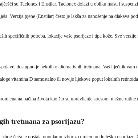
jčešći su Taclonex i Enstilar. Taclonex dolazi u obliku masti i suspenzi
 tijela. Verzija pjene (Enstilar) često je lakša za nanošenje na dlakava po
ših specifičnih potreba, lokacije vaše psorijaze i tipa kože. Sve verzije
ojave, dostupno je nekoliko alternativnih tretmana. Vaš liječnik vam mo
aloge vitamina D samostalno ili novije lijekove poput lokalnih retinoida.
romjenama načina života kao što su upravljanje stresom, nježne rutine 
ugih tretmana za psorijazu?
, zbog čega je postala popularan izbor za umjerenu do tešku psorijazu.