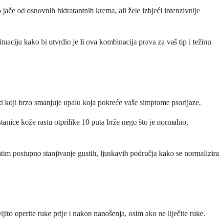
o jače od osnovnih hidratantnih krema, ali žele izbjeći intenzivnije
ituaciju kako bi utvrdio je li ova kombinacija prava za vaš tip i težinu
 koji brzo smanjuje upalu koja pokreće vaše simptome psorijaze.
tanice kože rastu otprilike 10 puta brže nego što je normalno,
atim postupno stanjivanje gustih, ljuskavih područja kako se normalizira
to operite ruke prije i nakon nanošenja, osim ako ne liječite ruke.