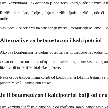
Ovaj kombinirani lijek dostupan je pod nekoliko trgovačkih naziva, a na
Različite formulacije bolje djeluju za različite ljude i različita područja
mrlje.
Vaš liječnik će odabrati najprikladniju marku i formulaciju na temelju va
Alternative za betametazon i kalcipotriol
Ako ova kombinacija ne djeluje dobro za vas ili uzrokuje neugodne nusp
Ostali lokalni tretmani uključuju kortikosteroide s jednim sastojkom, an
lijekove ili injekcijske biološke lijekove.
Neke osobe također imaju koristi od kombiniranja lokalnih tretmana s p
pristup za vašu jedinstvenu situaciju.
Je li betametazon i kalcipotriol bolji od dr
Ova kombinacija često djeluje bolje od korištenja samo jednog sastojka