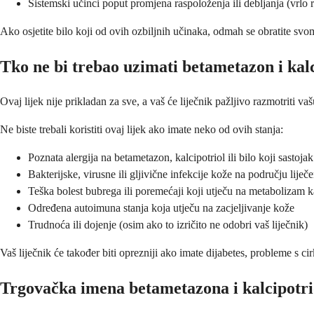
Sistemski učinci poput promjena raspoloženja ili debljanja (vrlo r
Ako osjetite bilo koji od ovih ozbiljnih učinaka, odmah se obratite svom
Tko ne bi trebao uzimati betametazon i kal
Ovaj lijek nije prikladan za sve, a vaš će liječnik pažljivo razmotriti 
Ne biste trebali koristiti ovaj lijek ako imate neko od ovih stanja:
Poznata alergija na betametazon, kalcipotriol ili bilo koji sastojak
Bakterijske, virusne ili gljivične infekcije kože na području liječe
Teška bolest bubrega ili poremećaji koji utječu na metabolizam k
Određena autoimuna stanja koja utječu na zacjeljivanje kože
Trudnoća ili dojenje (osim ako to izričito ne odobri vaš liječnik)
Vaš liječnik će također biti oprezniji ako imate dijabetes, probleme s cir
Trgovačka imena betametazona i kalcipotri