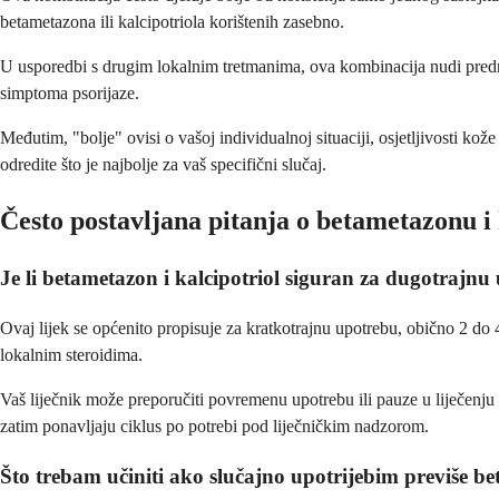
betametazona ili kalcipotriola korištenih zasebno.
U usporedbi s drugim lokalnim tretmanima, ova kombinacija nudi predno
simptoma psorijaze.
Međutim, "bolje" ovisi o vašoj individualnoj situaciji, osjetljivosti kož
odredite što je najbolje za vaš specifični slučaj.
Često postavljana pitanja o betametazonu i 
Je li betametazon i kalcipotriol siguran za dugotrajn
Ovaj lijek se općenito propisuje za kratkotrajnu upotrebu, obično 2 do
lokalnim steroidima.
Vaš liječnik može preporučiti povremenu upotrebu ili pauze u liječenju k
zatim ponavljaju ciklus po potrebi pod liječničkim nadzorom.
Što trebam učiniti ako slučajno upotrijebim previše be