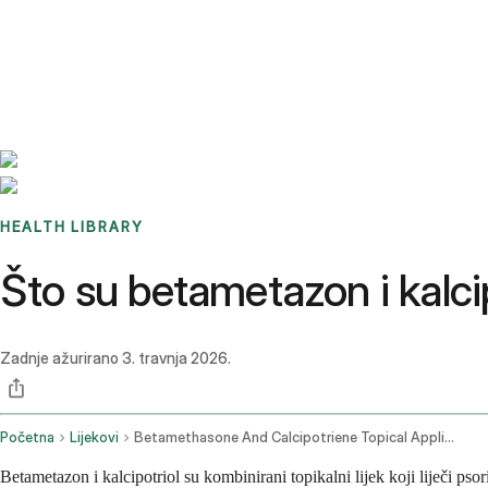
Benchmarks
Stories
FAQ
Sign up / Log in
HEALTH LIBRARY
Što su betametazon i kalcip
Zadnje ažurirano
3. travnja 2026.
Početna
Lijekovi
Betamethasone And Calcipotriene Topical Application Route
Betametazon i kalcipotriol su kombinirani topikalni lijek koji liječi ps