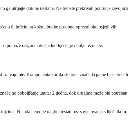
ga utrljajte dok ne nestane. Ne trebate prekrivati ​​područje zavojima
ćenu ili inficiranu kožu i budite posebno oprezni oko osjetljivih
. To pomaže osigurati dosljedno liječenje i bolje rezultate.
obro reagirate. Komponenta kortikosteroida znači da ga ne biste trebali
ete značajno poboljšanje unutar 2 tjedna, dok drugima može biti potreban
stojcima. Nikada nemojte naglo prestati bez savjetovanja s liječnikom,