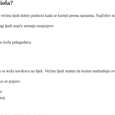
iola?
 većina ljudi dobro podnosi kada se koristi prema uputama. Najčešće nus
ogi ljudi uopće nemaju nuspojave:
se koža prilagođava
o se koža navikava na lijek. Većina ljudi smatra da koristi nadmašuju 
ako se pojave:
je
gnoj