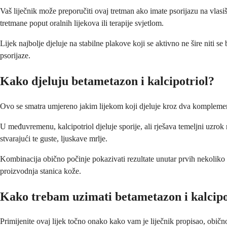
Vaš liječnik može preporučiti ovaj tretman ako imate psorijazu na vlasišt
tretmane poput oralnih lijekova ili terapije svjetlom.
Lijek najbolje djeluje na stabilne plakove koji se aktivno ne šire niti se
psorijaze.
Kako djeluju betametazon i kalcipotriol?
Ovo se smatra umjereno jakim lijekom koji djeluje kroz dva kompleme
U međuvremenu, kalcipotriol djeluje sporije, ali rješava temeljni uzrok
stvarajući te guste, ljuskave mrlje.
Kombinacija obično počinje pokazivati rezultate unutar prvih nekoliko t
proizvodnja stanica kože.
Kako trebam uzimati betametazon i kalcipo
Primijenite ovaj lijek točno onako kako vam je liječnik propisao, običn