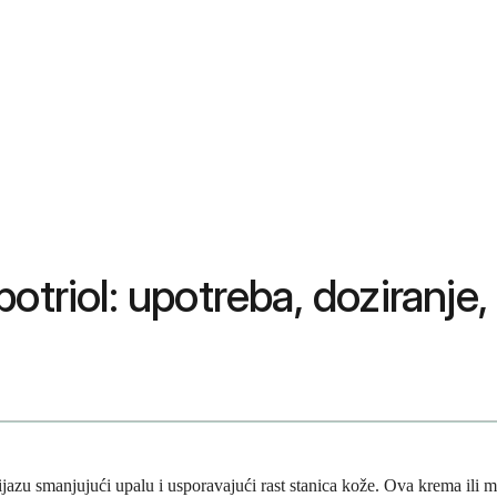
otriol: upotreba, doziranje,
orijazu smanjujući upalu i usporavajući rast stanica kože. Ova krema ili