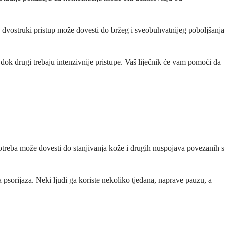
 dvostruki pristup može dovesti do bržeg i sveobuhvatnijeg poboljšanja
a, dok drugi trebaju intenzivnije pristupe. Vaš liječnik će vam pomoći da
otreba može dovesti do stanjivanja kože i drugih nuspojava povezanih s
a psorijaza. Neki ljudi ga koriste nekoliko tjedana, naprave pauzu, a