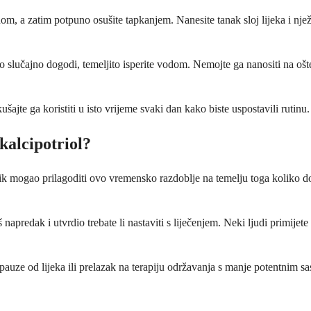
a zatim potpuno osušite tapkanjem. Nanesite tanak sloj lijeka i nježno 
o slučajno dogodi, temeljito isperite vodom. Nemojte ga nanositi na ošte
kušajte ga koristiti u isto vrijeme svaki dan kako biste uspostavili rutinu
kalcipotriol?
ečnik mogao prilagoditi ovo vremensko razdoblje na temelju toga koliko d
š napredak i utvrdio trebate li nastaviti s liječenjem. Neki ljudi primij
pauze od lijeka ili prelazak na terapiju održavanja s manje potentnim sa