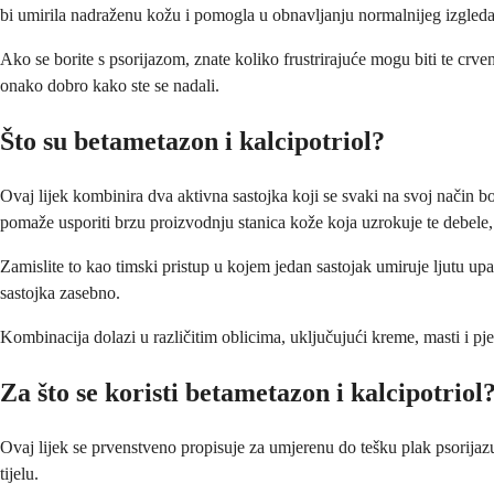
bi umirila nadraženu kožu i pomogla u obnavljanju normalnijeg izgled
Ako se borite s psorijazom, znate koliko frustrirajuće mogu biti te crvene
onako dobro kako ste se nadali.
Što su betametazon i kalcipotriol?
Ovaj lijek kombinira dva aktivna sastojka koji se svaki na svoj način bor
pomaže usporiti brzu proizvodnju stanica kože koja uzrokuje te debele,
Zamislite to kao timski pristup u kojem jedan sastojak umiruje ljutu upa
sastojka zasebno.
Kombinacija dolazi u različitim oblicima, uključujući kreme, masti i pjen
Za što se koristi betametazon i kalcipotriol
Ovaj lijek se prvenstveno propisuje za umjerenu do tešku plak psorijaz
tijelu.