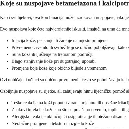
Koje su nuspojave betametazona i kalcipotr
Kao i svi lijekovi, ova kombinacija može uzrokovati nuspojave, iako je
Evo nuspojava koje ćete najvjerojatnije iskusiti, imajući na umu da mn
Iritacija kože, peckanje ili žarenje na mjestu primjene
Privremeno crvenilo ili svrbež koji se obično poboljšavaju kako 
Suha koža ili ljuštenje na tretiranom području
Blago stanjivanje kože pri dugotrajnoj uporabi
Promjene boje kože koje obično blijede s vremenom
Ovi uobičajeni učinci su obično privremeni i često se poboljšavaju kak
Ozbiljnije nuspojave su rijetke, ali zahtijevaju hitnu liječničku pomoć 
Teške reakcije na koži poput stvaranja mjehura ili opsežne iritaci
Znakovi infekcije kože kao što su pojačano crvenilo, toplina ili 
Alergijske reakcije uključujući osip, oticanje ili otežano disanje
Neobične promjene u teksturi ili izgledu kože