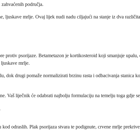
a zahvaćenih područja.
, ljuskave mrlje. Ovaj lijek nudi nadu ciljajući na stanje iz dva različit
e protiv psorijaze. Betametazon je kortikosteroid koji smanjuje upalu, cr
 ljuskave mrlje.
lu, dok drugi pomaže normalizirati brzinu rasta i odbacivanja stanica ko
e. Vaš liječnik će odabrati najbolju formulaciju na temelju toga gdje se 
?
u kod odraslih. Plak psorijaza stvara te podignute, crvene mrlje prekri