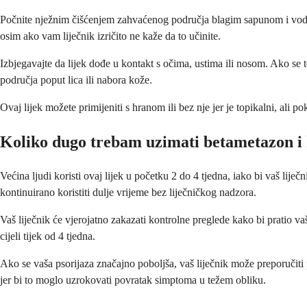
Počnite nježnim čišćenjem zahvaćenog područja blagim sapunom i vodom, 
osim ako vam liječnik izričito ne kaže da to učinite.
Izbjegavajte da lijek dođe u kontakt s očima, ustima ili nosom. Ako se t
područja poput lica ili nabora kože.
Ovaj lijek možete primijeniti s hranom ili bez nje jer je topikalni, ali po
Koliko dugo trebam uzimati betametazon i 
Većina ljudi koristi ovaj lijek u početku 2 do 4 tjedna, iako bi vaš lij
kontinuirano koristiti dulje vrijeme bez liječničkog nadzora.
Vaš liječnik će vjerojatno zakazati kontrolne preglede kako bi pratio va
cijeli tijek od 4 tjedna.
Ako se vaša psorijaza značajno poboljša, vaš liječnik može preporučiti 
jer bi to moglo uzrokovati povratak simptoma u težem obliku.