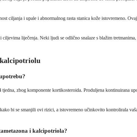
st ciljanja i upale i abnormalnog rasta stanica kože istovremeno. Ovaj
e i ciljevima liječenja. Neki ljudi se odlično snalaze s blažim tretmanim
kalcipotriolu
u upotrebu?
 4 tjedna, zbog komponente kortikosteroida. Produljena kontinuirana up
ako bi se smanjili ovi rizici, a istovremeno učinkovito kontrolirala vaš
tametazona i kalcipotriola?