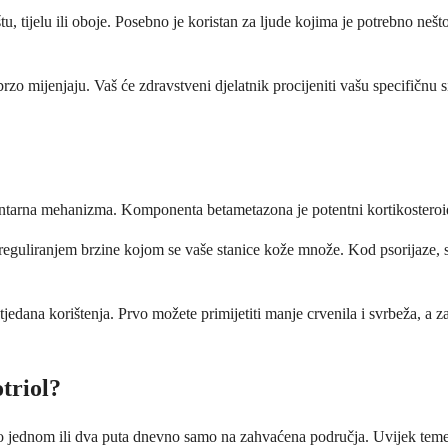
u, tijelu ili oboje. Posebno je koristan za ljude kojima je potrebno nešt
 brzo mijenjaju. Vaš će zdravstveni djelatnik procijeniti vašu specifičnu s
ntarna mehanizma. Komponenta betametazona je potentni kortikosteroid
 reguliranjem brzine kojom se vaše stanice kože množe. Kod psorijaze, s
jedana korištenja. Prvo možete primijetiti manje crvenila i svrbeža, a z
triol?
o jednom ili dva puta dnevno samo na zahvaćena područja. Uvijek temelji