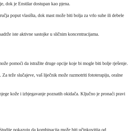
je, dok je Enstilar dostupan kao pjena.
dručja poput vlasišta, dok mast može biti bolja za vrlo suhe ili debele
 sadrže iste aktivne sastojke u sličnim koncentracijama.
že pomoći da istražite druge opcije koje bi mogle biti bolje rješenje.
 Za teže slučajeve, vaš liječnik može razmotriti fototerapiju, oralne
njege kože i izbjegavanje poznatih okidača. Ključno je pronaći pravi
 Studije pokazuju da kombinacija može biti učinkovitija od