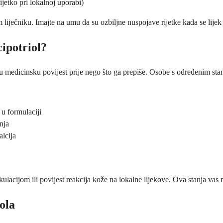
ijetko pri lokalnoj uporabi)
 liječniku. Imajte na umu da su ozbiljne nuspojave rijetke kada se lijek 
cipotriol?
vašu medicinsku povijest prije nego što ga prepiše. Osobe s određenim st
 u formulaciji
nja
alcija
kulacijom ili povijest reakcija kože na lokalne lijekove. Ova stanja vas n
ola