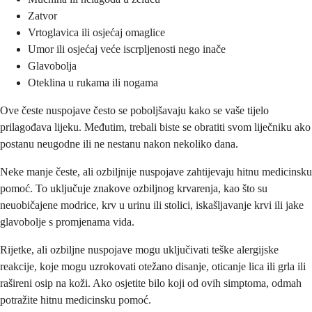
Zatvor
Vrtoglavica ili osjećaj omaglice
Umor ili osjećaj veće iscrpljenosti nego inače
Glavobolja
Oteklina u rukama ili nogama
Ove česte nuspojave često se poboljšavaju kako se vaše tijelo
prilagođava lijeku. Međutim, trebali biste se obratiti svom liječniku ako
postanu neugodne ili ne nestanu nakon nekoliko dana.
Neke manje česte, ali ozbiljnije nuspojave zahtijevaju hitnu medicinsku
pomoć. To uključuje znakove ozbiljnog krvarenja, kao što su
neuobičajene modrice, krv u urinu ili stolici, iskašljavanje krvi ili jake
glavobolje s promjenama vida.
Rijetke, ali ozbiljne nuspojave mogu uključivati teške alergijske
reakcije, koje mogu uzrokovati otežano disanje, oticanje lica ili grla ili
rašireni osip na koži. Ako osjetite bilo koji od ovih simptoma, odmah
potražite hitnu medicinsku pomoć.