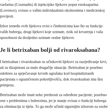
varfarina (Coumadin) ili injekcijske lijekove poput enoksaparina
(Lovenox), ovisno o vašim individualnim okolnostima i medicinskoj
povijesti.
Izbor između ovih lijekova ovisi o čimbenicima kao što su funkcija
vaših bubrega, drugi lijekovi koje uzimate, rizik od krvarenja i vaša
sposobnost da dosljedno uzimate oralne lijekove.
Je li betrixaban bolji od rivaroksabana?
I betrixaban i rivaroksaban su učinkoviti lijekovi za razrjeđivanje krvi,
ali su dizajnirani za malo drugačije situacije. Betrixaban je posebno
odobren za sprječavanje krvnih ugrušaka kod hospitaliziranih
pacijenata s ograničenom pokretljivošću, dok rivaroksaban ima širu
primjenu.
Betrixaban može imati neke prednosti za određene pacijente, posebno
one s problemima s bubrezima, jer je manje ovisan o funkciji bubrega
za eliminaciju iz tijela. To ga može učiniti sigurnijim izborom za osobe