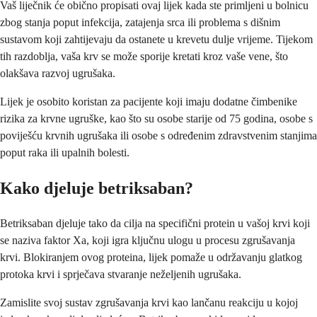
Vaš liječnik će obično propisati ovaj lijek kada ste primljeni u bolnicu
zbog stanja poput infekcija, zatajenja srca ili problema s dišnim
sustavom koji zahtijevaju da ostanete u krevetu dulje vrijeme. Tijekom
tih razdoblja, vaša krv se može sporije kretati kroz vaše vene, što
olakšava razvoj ugrušaka.
Lijek je osobito koristan za pacijente koji imaju dodatne čimbenike
rizika za krvne ugruške, kao što su osobe starije od 75 godina, osobe s
poviješću krvnih ugrušaka ili osobe s određenim zdravstvenim stanjima
poput raka ili upalnih bolesti.
Kako djeluje betriksaban?
Betriksaban djeluje tako da cilja na specifični protein u vašoj krvi koji
se naziva faktor Xa, koji igra ključnu ulogu u procesu zgrušavanja
krvi. Blokiranjem ovog proteina, lijek pomaže u održavanju glatkog
protoka krvi i sprječava stvaranje neželjenih ugrušaka.
Zamislite svoj sustav zgrušavanja krvi kao lančanu reakciju u kojoj