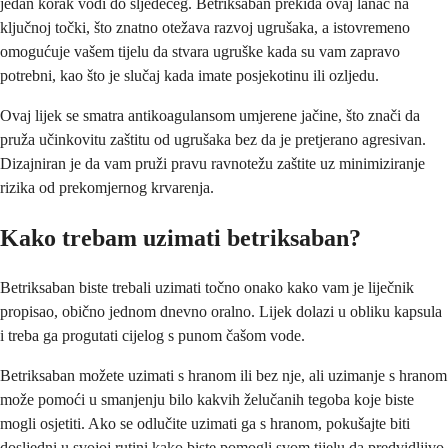
jedan korak vodi do sljedećeg. Betriksaban prekida ovaj lanac na
ključnoj točki, što znatno otežava razvoj ugrušaka, a istovremeno
omogućuje vašem tijelu da stvara ugruške kada su vam zapravo
potrebni, kao što je slučaj kada imate posjekotinu ili ozljedu.
Ovaj lijek se smatra antikoagulansom umjerene jačine, što znači da
pruža učinkovitu zaštitu od ugrušaka bez da je pretjerano agresivan.
Dizajniran je da vam pruži pravu ravnotežu zaštite uz minimiziranje
rizika od prekomjernog krvarenja.
Kako trebam uzimati betriksaban?
Betriksaban biste trebali uzimati točno onako kako vam je liječnik
propisao, obično jednom dnevno oralno. Lijek dolazi u obliku kapsula
i treba ga progutati cijelog s punom čašom vode.
Betriksaban možete uzimati s hranom ili bez nje, ali uzimanje s hranom
može pomoći u smanjenju bilo kakvih želučanih tegoba koje biste
mogli osjetiti. Ako se odlučite uzimati ga s hranom, pokušajte biti
dosljedni u svojoj rutini kako biste pomogli svom tijelu da predvidljivo