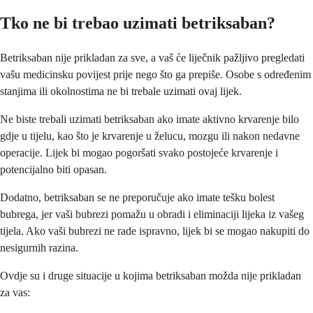
Tko ne bi trebao uzimati betriksaban?
Betriksaban nije prikladan za sve, a vaš će liječnik pažljivo pregledati
vašu medicinsku povijest prije nego što ga prepiše. Osobe s određenim
stanjima ili okolnostima ne bi trebale uzimati ovaj lijek.
Ne biste trebali uzimati betriksaban ako imate aktivno krvarenje bilo
gdje u tijelu, kao što je krvarenje u želucu, mozgu ili nakon nedavne
operacije. Lijek bi mogao pogoršati svako postojeće krvarenje i
potencijalno biti opasan.
Dodatno, betriksaban se ne preporučuje ako imate tešku bolest
bubrega, jer vaši bubrezi pomažu u obradi i eliminaciji lijeka iz vašeg
tijela. Ako vaši bubrezi ne rade ispravno, lijek bi se mogao nakupiti do
nesigurnih razina.
Ovdje su i druge situacije u kojima betriksaban možda nije prikladan
za vas: