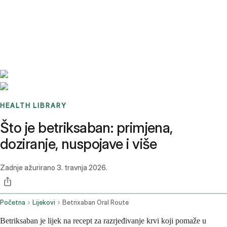
Benchmarks
Stories
FAQ
Sign up / Log in
HEALTH LIBRARY
Što je betriksaban: primjena,
doziranje, nuspojave i više
Zadnje ažurirano
3. travnja 2026.
Početna
Lijekovi
Betrixaban Oral Route
Betriksaban je lijek na recept za razrjeđivanje krvi koji pomaže u