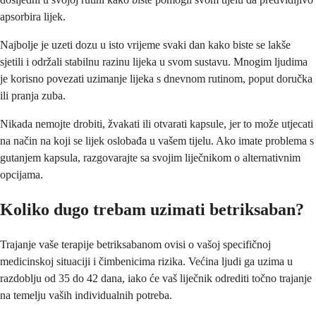
apsorbira lijek.
Najbolje je uzeti dozu u isto vrijeme svaki dan kako biste se lakše
sjetili i održali stabilnu razinu lijeka u svom sustavu. Mnogim ljudima
je korisno povezati uzimanje lijeka s dnevnom rutinom, poput doručka
ili pranja zuba.
Nikada nemojte drobiti, žvakati ili otvarati kapsule, jer to može utjecati
na način na koji se lijek oslobađa u vašem tijelu. Ako imate problema s
gutanjem kapsula, razgovarajte sa svojim liječnikom o alternativnim
opcijama.
Koliko dugo trebam uzimati betriksaban?
Trajanje vaše terapije betriksabanom ovisi o vašoj specifičnoj
medicinskoj situaciji i čimbenicima rizika. Većina ljudi ga uzima u
razdoblju od 35 do 42 dana, iako će vaš liječnik odrediti točno trajanje
na temelju vaših individualnih potreba.