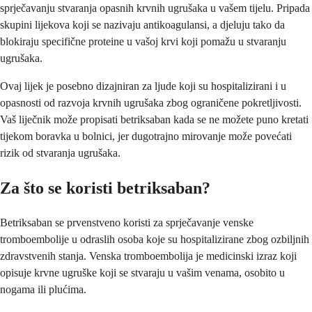
sprječavanju stvaranja opasnih krvnih ugrušaka u vašem tijelu. Pripada
skupini lijekova koji se nazivaju antikoagulansi, a djeluju tako da
blokiraju specifične proteine u vašoj krvi koji pomažu u stvaranju
ugrušaka.
Ovaj lijek je posebno dizajniran za ljude koji su hospitalizirani i u
opasnosti od razvoja krvnih ugrušaka zbog ograničene pokretljivosti.
Vaš liječnik može propisati betriksaban kada se ne možete puno kretati
tijekom boravka u bolnici, jer dugotrajno mirovanje može povećati
rizik od stvaranja ugrušaka.
Za što se koristi betriksaban?
Betriksaban se prvenstveno koristi za sprječavanje venske
tromboembolije u odraslih osoba koje su hospitalizirane zbog ozbiljnih
zdravstvenih stanja. Venska tromboembolija je medicinski izraz koji
opisuje krvne ugruške koji se stvaraju u vašim venama, osobito u
nogama ili plućima.