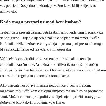
vas podsjeti. Dosljedno doziranje je važno kako bi lijek djelovao
učinkovito.
Kada mogu prestati uzimati betriksaban?
Trebali biste prestati uzimati betriksaban samo kada vam liječnik kaže
da je sigurno. Trajanje liječenja pažljivo se planira na temelju vaših
čimbenika rizika i zdravstvenog stanja, a preuranjeni prestanak mogao
bi vas izložiti riziku od razvoja krvnih ugrušaka.
Vaš liječnik će odrediti pravo vrijeme za prestanak na temelju
čimbenika kao što su vaša razina pokretljivosti, poboljšanje općeg
zdravlja i tekući čimbenici rizika. Ova se odluka obično donosi tijekom
kontrolnih pregleda ili telefonskih konzultacija.
Ako osjećate nuspojave ili imate nedoumice u vezi s lijekom,
razgovarajte s liječnikom o svojim simptomima umjesto da prestanete
sami. Možda će moći prilagoditi vaše liječenje ili pružiti strategije za
rješavanje bilo kakvih problema koje imate.