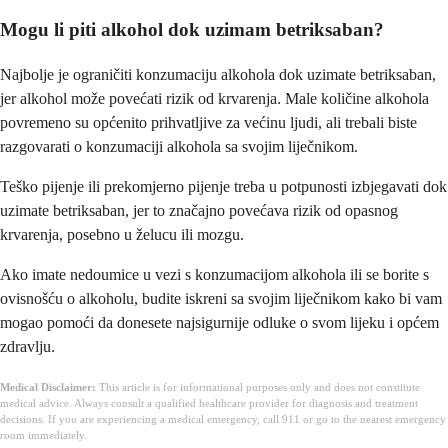
Mogu li piti alkohol dok uzimam betriksaban?
Najbolje je ograničiti konzumaciju alkohola dok uzimate betriksaban,
jer alkohol može povećati rizik od krvarenja. Male količine alkohola
povremeno su općenito prihvatljive za većinu ljudi, ali trebali biste
razgovarati o konzumaciji alkohola sa svojim liječnikom.
Teško pijenje ili prekomjerno pijenje treba u potpunosti izbjegavati dok
uzimate betriksaban, jer to značajno povećava rizik od opasnog
krvarenja, posebno u želucu ili mozgu.
Ako imate nedoumice u vezi s konzumacijom alkohola ili se borite s
ovisnošću o alkoholu, budite iskreni sa svojim liječnikom kako bi vam
mogao pomoći da donesete najsigurnije odluke o svom lijeku i općem
zdravlju.
Medical Disclaimer:
This article is for informational purposes only and does not constitute
medical advice. Always consult a qualified healthcare provider for diagnosis and treatment
decisions. If you are experiencing a medical emergency, call 911 or go to the nearest emergency
room immediately.