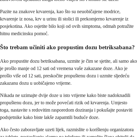
Pazite na znakove krvarenja, kao što su neuobičajene modrice,
krvarenje iz nosa, krv u urinu ili stolici ili prekomjerno krvarenje iz
posjekotina. Ako osjetite bilo koji od ovih simptoma, odmah potražite
hitnu medicinsku pomoć.
Što trebam učiniti ako propustim dozu betriksabana?
Ako propustite dozu betriksabana, uzmite je čim se sjetite, ali samo ako
je prošlo manje od 12 sati od vremena vaše zakazane doze. Ako je
prošlo više od 12 sati, preskočite propuštenu dozu i uzmite sljedeću
zakazanu dozu u uobičajeno vrijeme.
Nikada ne uzimajte dvije doze u isto vrijeme kako biste nadoknadili
propuštenu dozu, jer to može povećati rizik od krvarenja. Umjesto
toga, nastavite s redovitim rasporedom doziranja i pokušajte postaviti
podsjetnike kako biste lakše zapamtili buduće doze.
Ako često zaboravljate uzeti lijek, razmislite o korištenju organizatora
za tablete, postavljanju alarma na telefonu ili zamolite člana obitelji da