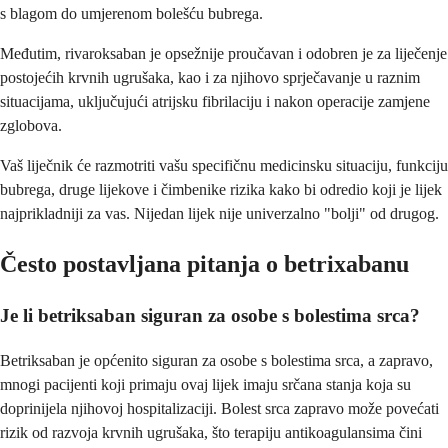
s blagom do umjerenom bolešću bubrega.
Međutim, rivaroksaban je opsežnije proučavan i odobren je za liječenje
postojećih krvnih ugrušaka, kao i za njihovo sprječavanje u raznim
situacijama, uključujući atrijsku fibrilaciju i nakon operacije zamjene
zglobova.
Vaš liječnik će razmotriti vašu specifičnu medicinsku situaciju, funkciju
bubrega, druge lijekove i čimbenike rizika kako bi odredio koji je lijek
najprikladniji za vas. Nijedan lijek nije univerzalno "bolji" od drugog.
Često postavljana pitanja o betrixabanu
Je li betriksaban siguran za osobe s bolestima srca?
Betriksaban je općenito siguran za osobe s bolestima srca, a zapravo,
mnogi pacijenti koji primaju ovaj lijek imaju srčana stanja koja su
doprinijela njihovoj hospitalizaciji. Bolest srca zapravo može povećati
rizik od razvoja krvnih ugrušaka, što terapiju antikoagulansima čini