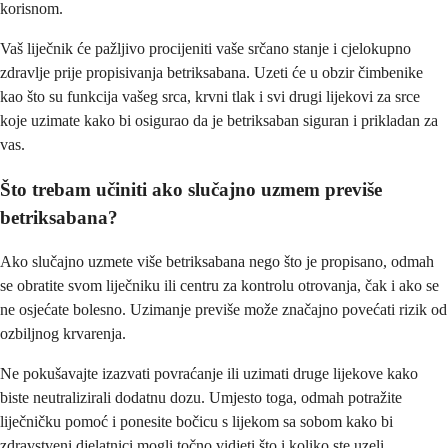
korisnom.
Vaš liječnik će pažljivo procijeniti vaše srčano stanje i cjelokupno
zdravlje prije propisivanja betriksabana. Uzeti će u obzir čimbenike
kao što su funkcija vašeg srca, krvni tlak i svi drugi lijekovi za srce
koje uzimate kako bi osigurao da je betriksaban siguran i prikladan za
vas.
Što trebam učiniti ako slučajno uzmem previše
betriksabana?
Ako slučajno uzmete više betriksabana nego što je propisano, odmah
se obratite svom liječniku ili centru za kontrolu otrovanja, čak i ako se
ne osjećate bolesno. Uzimanje previše može značajno povećati rizik od
ozbiljnog krvarenja.
Ne pokušavajte izazvati povraćanje ili uzimati druge lijekove kako
biste neutralizirali dodatnu dozu. Umjesto toga, odmah potražite
liječničku pomoć i ponesite bočicu s lijekom sa sobom kako bi
zdravstveni djelatnici mogli točno vidjeti što i koliko ste uzeli.