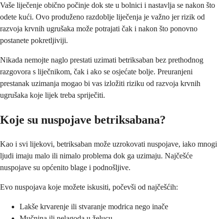
Vaše liječenje obično počinje dok ste u bolnici i nastavlja se nakon što
odete kući. Ovo produženo razdoblje liječenja je važno jer rizik od
razvoja krvnih ugrušaka može potrajati čak i nakon što ponovno
postanete pokretljiviji.
Nikada nemojte naglo prestati uzimati betriksaban bez prethodnog
razgovora s liječnikom, čak i ako se osjećate bolje. Preuranjeni
prestanak uzimanja mogao bi vas izložiti riziku od razvoja krvnih
ugrušaka koje lijek treba spriječiti.
Koje su nuspojave betriksabana?
Kao i svi lijekovi, betriksaban može uzrokovati nuspojave, iako mnogi
ljudi imaju malo ili nimalo problema dok ga uzimaju. Najčešće
nuspojave su općenito blage i podnošljive.
Evo nuspojava koje možete iskusiti, počevši od najčešćih:
Lakše krvarenje ili stvaranje modrica nego inače
Mučnina ili nelagoda u želucu