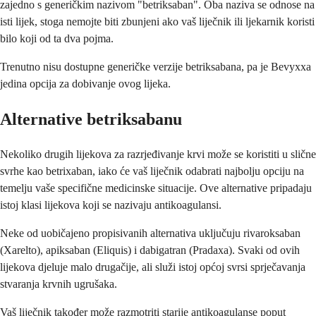
zajedno s generičkim nazivom "betriksaban". Oba naziva se odnose na
isti lijek, stoga nemojte biti zbunjeni ako vaš liječnik ili ljekarnik koristi
bilo koji od ta dva pojma.
Trenutno nisu dostupne generičke verzije betriksabana, pa je Bevyxxa
jedina opcija za dobivanje ovog lijeka.
Alternative betriksabanu
Nekoliko drugih lijekova za razrjeđivanje krvi može se koristiti u slične
svrhe kao betrixaban, iako će vaš liječnik odabrati najbolju opciju na
temelju vaše specifične medicinske situacije. Ove alternative pripadaju
istoj klasi lijekova koji se nazivaju antikoagulansi.
Neke od uobičajeno propisivanih alternativa uključuju rivaroksaban
(Xarelto), apiksaban (Eliquis) i dabigatran (Pradaxa). Svaki od ovih
lijekova djeluje malo drugačije, ali služi istoj općoj svrsi sprječavanja
stvaranja krvnih ugrušaka.
Vaš liječnik također može razmotriti starije antikoagulanse poput