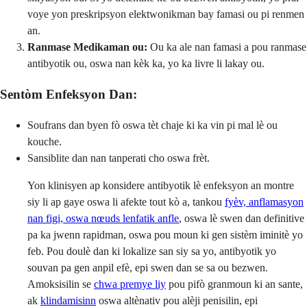
voye yon preskripsyon elektwonikman bay famasi ou pi renmen
an.
Ranmase Medikaman ou:
Ou ka ale nan famasi a pou ranmase
antibyotik ou, oswa nan kèk ka, yo ka livre li lakay ou.
Sentòm Enfeksyon Dan:
Soufrans dan byen fò oswa tèt chaje ki ka vin pi mal lè ou
kouche.
Sansiblite dan nan tanperati cho oswa frèt.
Yon klinisyen ap konsidere antibyotik lè enfeksyon an montre
siy li ap gaye oswa li afekte tout kò a, tankou
fyèv, anflamasyon
nan figi, oswa nœuds lenfatik anfle
, oswa lè swen dan definitive
pa ka jwenn rapidman, oswa pou moun ki gen sistèm iminitè yo
feb. Pou doulè dan ki lokalize san siy sa yo, antibyotik yo
souvan pa gen anpil efè, epi swen dan se sa ou bezwen.
Amoksisilin se
chwa premye liy
pou pifò granmoun ki an sante,
ak
klindamisinn
oswa altènativ pou alèji penisilin, epi