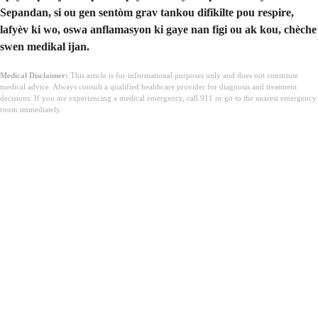
Sepandan, si ou gen sentòm grav tankou difikilte pou respire,
lafyèv ki wo, oswa anflamasyon ki gaye nan figi ou ak kou, chèche
swen medikal ijan.
Medical Disclaimer:
This article is for informational purposes only and does not constitute
medical advice. Always consult a qualified healthcare provider for diagnosis and treatment
decisions. If you are experiencing a medical emergency, call 911 or go to the nearest emergency
room immediately.