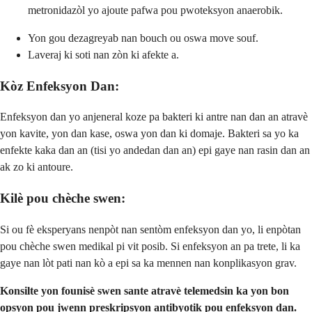
metronidazòl yo ajoute pafwa pou pwoteksyon anaerobik.
Yon gou dezagreyab nan bouch ou oswa move souf.
Laveraj ki soti nan zòn ki afekte a.
Kòz Enfeksyon Dan:
Enfeksyon dan yo anjeneral koze pa bakteri ki antre nan dan an atravè
yon kavite, yon dan kase, oswa yon dan ki domaje. Bakteri sa yo ka
enfekte kaka dan an (tisi yo andedan dan an) epi gaye nan rasin dan an
ak zo ki antoure.
Kilè pou chèche swen:
Si ou fè eksperyans nenpòt nan sentòm enfeksyon dan yo, li enpòtan
pou chèche swen medikal pi vit posib. Si enfeksyon an pa trete, li ka
gaye nan lòt pati nan kò a epi sa ka mennen nan konplikasyon grav.
Konsilte yon founisè swen sante atravè telemedsin ka yon bon
opsyon pou jwenn preskripsyon antibyotik pou enfeksyon dan.