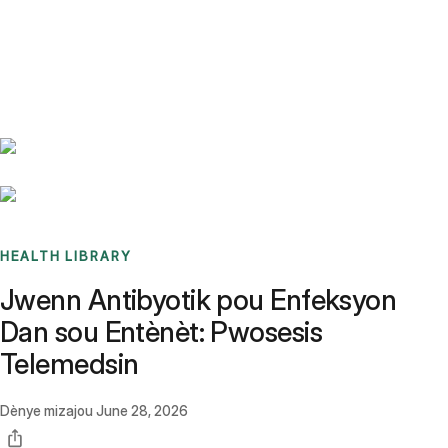
Benchmarks
Stories
FAQ
Sign up / Log in
HEALTH LIBRARY
Jwenn Antibyotik pou Enfeksyon
Dan sou Entènèt: Pwosesis
Telemedsin
Dènye mizajou
June 28, 2026