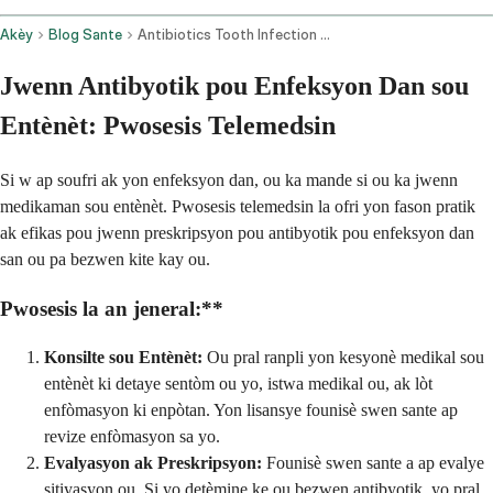
Akèy
Blog Sante
Antibiotics Tooth Infection Online
Jwenn Antibyotik pou Enfeksyon Dan sou
Entènèt: Pwosesis Telemedsin
Si w ap soufri ak yon enfeksyon dan, ou ka mande si ou ka jwenn
medikaman sou entènèt. Pwosesis telemedsin la ofri yon fason pratik
ak efikas pou jwenn preskripsyon pou antibyotik pou enfeksyon dan
san ou pa bezwen kite kay ou.
Pwosesis la an jeneral:**
Konsilte sou Entènèt:
Ou pral ranpli yon kesyonè medikal sou
entènèt ki detaye sentòm ou yo, istwa medikal ou, ak lòt
enfòmasyon ki enpòtan. Yon lisansye founisè swen sante ap
revize enfòmasyon sa yo.
Evalyasyon ak Preskripsyon:
Founisè swen sante a ap evalye
sitiyasyon ou. Si yo detèmine ke ou bezwen antibyotik, yo pral