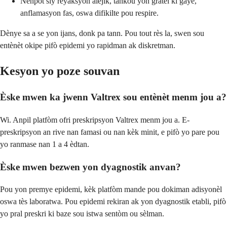
Nenpòt siy reyaksyon alèjik, tankou yon gratèl ki gaye,
anflamasyon fas, oswa difikilte pou respire.
Dènye sa a se yon ijans, donk pa tann. Pou tout rès la, swen sou
entènèt okipe pifò epidemi yo rapidman ak diskretman.
Kesyon yo poze souvan
Èske mwen ka jwenn Valtrex sou entènèt menm jou a?
Wi. Anpil platfòm ofri preskripsyon Valtrex menm jou a. E-
preskripsyon an rive nan famasi ou nan kèk minit, e pifò yo pare pou
yo ranmase nan 1 a 4 èdtan.
Èske mwen bezwen yon dyagnostik anvan?
Pou yon premye epidemi, kèk platfòm mande pou dokiman adisyonèl
oswa tès laboratwa. Pou epidemi rekiran ak yon dyagnostik etabli, pifò
yo pral preskri ki baze sou istwa sentòm ou sèlman.