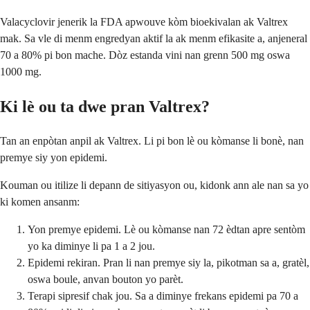
Valacyclovir jenerik la FDA apwouve kòm bioekivalan ak Valtrex
mak. Sa vle di menm engredyan aktif la ak menm efikasite a, anjeneral
70 a 80% pi bon mache. Dòz estanda vini nan grenn 500 mg oswa
1000 mg.
Ki lè ou ta dwe pran Valtrex?
Tan an enpòtan anpil ak Valtrex. Li pi bon lè ou kòmanse li bonè, nan
premye siy yon epidemi.
Kouman ou itilize li depann de sitiyasyon ou, kidonk ann ale nan sa yo
ki komen ansanm:
Yon premye epidemi. Lè ou kòmanse nan 72 èdtan apre sentòm
yo ka diminye li pa 1 a 2 jou.
Epidemi rekiran. Pran li nan premye siy la, pikotman sa a, gratèl,
oswa boule, anvan bouton yo parèt.
Terapi sipresif chak jou. Sa a diminye frekans epidemi pa 70 a