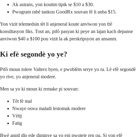
Ak asirans, yon koutim tipik se $10 a $30.
Pwogram rabè tankou GoodRx souvan fè li anba $15.
Yon vizit telemedsin tèt li anjeneral koute anviwon yon frè
konsiltasyon fiks. Tout an, pifò pasyan ki peye an lajan kach depanse
anviwon $40 a $100 pou vizit la ak preskripsyon an ansanm.
Ki efè segondè yo ye?
Pifò moun tolere Valtrex byen, e pwoblèm serye yo ra. Lè efè segondè
yo rive, yo anjeneral modere.
Men sa yo ki moun ki remake pi souvan:
Tèt fè mal
Nwaye oswa maladi lestomak modere
Vètij
Fatig
Bwè anpil dlo ede diminye sa yo epi pwoteje ren ou. Si yon efè