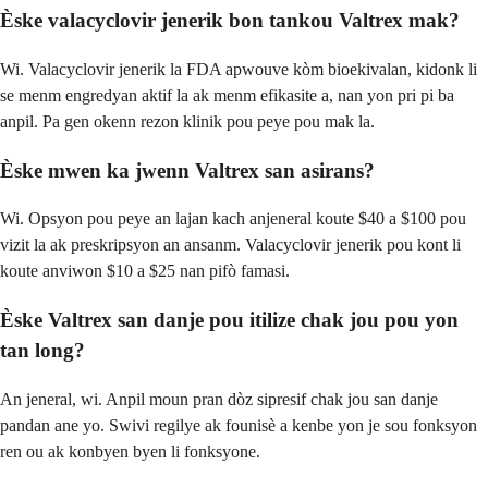
Èske valacyclovir jenerik bon tankou Valtrex mak?
Wi. Valacyclovir jenerik la FDA apwouve kòm bioekivalan, kidonk li
se menm engredyan aktif la ak menm efikasite a, nan yon pri pi ba
anpil. Pa gen okenn rezon klinik pou peye pou mak la.
Èske mwen ka jwenn Valtrex san asirans?
Wi. Opsyon pou peye an lajan kach anjeneral koute $40 a $100 pou
vizit la ak preskripsyon an ansanm. Valacyclovir jenerik pou kont li
koute anviwon $10 a $25 nan pifò famasi.
Èske Valtrex san danje pou itilize chak jou pou yon
tan long?
An jeneral, wi. Anpil moun pran dòz sipresif chak jou san danje
pandan ane yo. Swivi regilye ak founisè a kenbe yon je sou fonksyon
ren ou ak konbyen byen li fonksyone.