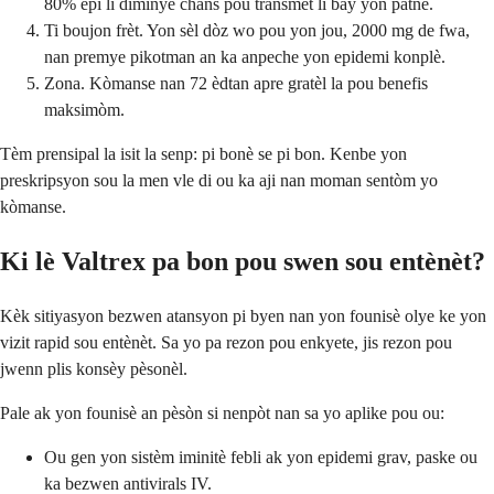
80% epi li diminye chans pou transmèt li bay yon patnè.
Ti boujon frèt. Yon sèl dòz wo pou yon jou, 2000 mg de fwa,
nan premye pikotman an ka anpeche yon epidemi konplè.
Zona. Kòmanse nan 72 èdtan apre gratèl la pou benefis
maksimòm.
Tèm prensipal la isit la senp: pi bonè se pi bon. Kenbe yon
preskripsyon sou la men vle di ou ka aji nan moman sentòm yo
kòmanse.
Ki lè Valtrex pa bon pou swen sou entènèt?
Kèk sitiyasyon bezwen atansyon pi byen nan yon founisè olye ke yon
vizit rapid sou entènèt. Sa yo pa rezon pou enkyete, jis rezon pou
jwenn plis konsèy pèsonèl.
Pale ak yon founisè an pèsòn si nenpòt nan sa yo aplike pou ou:
Ou gen yon sistèm iminitè febli ak yon epidemi grav, paske ou
ka bezwen antivirals IV.