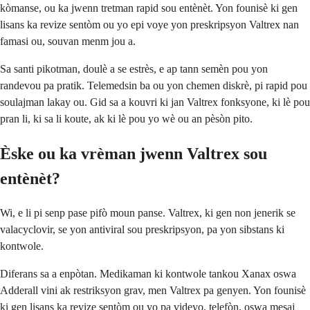
kòmanse, ou ka jwenn tretman rapid sou entènèt. Yon founisè ki gen
lisans ka revize sentòm ou yo epi voye yon preskripsyon Valtrex nan
famasi ou, souvan menm jou a.
Sa santi pikotman, doulè a se estrès, e ap tann semèn pou yon
randevou pa pratik. Telemedsin ba ou yon chemen diskrè, pi rapid pou
soulajman lakay ou. Gid sa a kouvri ki jan Valtrex fonksyone, ki lè pou
pran li, ki sa li koute, ak ki lè pou yo wè ou an pèsòn pito.
Èske ou ka vrèman jwenn Valtrex sou
entènèt?
Wi, e li pi senp pase pifò moun panse. Valtrex, ki gen non jenerik se
valacyclovir, se yon antiviral sou preskripsyon, pa yon sibstans ki
kontwole.
Diferans sa a enpòtan. Medikaman ki kontwole tankou Xanax oswa
Adderall vini ak restriksyon grav, men Valtrex pa genyen. Yon founisè
ki gen lisans ka revize sentòm ou yo pa videyo, telefòn, oswa mesaj