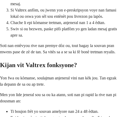
mesaj.
Si Valtrex anfòm, ou jwenn yon e-preskripsyon voye nan famasi
lokal ou oswa yon sèl sou entènèt pou livrezon pa lapòs.
Chache li epi kòmanse tretman, anjeneral nan 1 a 4 èdtan.
Swiv si ou bezwen, paske pifò platfòm yo gen ladan mesaj gratis
apre sa.
Soti nan entèvyou rive nan premye dòz ou, tout bagay la souvan pran
mwens pase de zè de tan. Sa vitès sa a se sa ki fè bonè tretman reyalis.
Kijan vit Valtrex fonksyone?
Yon fwa ou kòmanse, soulajman anjeneral vini nan kèk jou. Tan egzak
la depann de sa ou ap trete.
Men yon lide jeneral sou sa ou ka atann, soti nan pi rapid la rive nan pi
dousman an:
Ti boujon frèt yo souvan amelyore nan 24 a 48 èdtan.