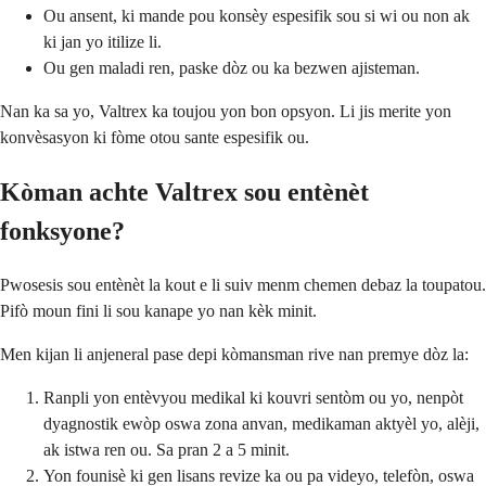
Ou ansent, ki mande pou konsèy espesifik sou si wi ou non ak
ki jan yo itilize li.
Ou gen maladi ren, paske dòz ou ka bezwen ajisteman.
Nan ka sa yo, Valtrex ka toujou yon bon opsyon. Li jis merite yon
konvèsasyon ki fòme otou sante espesifik ou.
Kòman achte Valtrex sou entènèt
fonksyone?
Pwosesis sou entènèt la kout e li suiv menm chemen debaz la toupatou.
Pifò moun fini li sou kanape yo nan kèk minit.
Men kijan li anjeneral pase depi kòmansman rive nan premye dòz la:
Ranpli yon entèvyou medikal ki kouvri sentòm ou yo, nenpòt
dyagnostik ewòp oswa zona anvan, medikaman aktyèl yo, alèji,
ak istwa ren ou. Sa pran 2 a 5 minit.
Yon founisè ki gen lisans revize ka ou pa videyo, telefòn, oswa