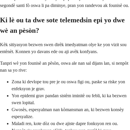
segondè santi fò oswa li pa diminye, pran yon randevou ak founisè ou.
Ki lè ou ta dwe sote telemedsin epi yo dwe
wè an pèsòn?
Kèk sitiyasyon bezwen swen dirèk imedyatman olye ke yon vizit sou
entènèt. Konnen yo davans ede ou aji avèk konfyans.
Tanpri wè yon founisè an pèsòn, oswa ale nan sal dijans lan, si nenpòt
nan sa yo rive:
Zona ki devlope tou pre je ou oswa figi ou, paske sa riske yon
enfeksyon je grav.
Yon epidemi grav pandan sistèm iminitè ou febli, ki ka bezwen
swen lopital.
Gwosès, espesyalman nan kòmansman an, ki bezwen konsèy
espesyalize.
Maladi ren, kote dòz ou dwe ajiste dapre fonksyon ren ou.