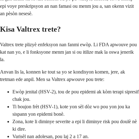
epi voye preskripsyon an nan famasi ou menm jou a, san okenn vizit
an pèsòn nesesè.
Kisa Valtrex trete?
Valtrex trete plizyè enfeksyon nan fanmi ewòp. Li FDA apwouve pou
kat nan yo, e li fonksyone menm jan si ou itilize mak la oswa jenerik
la.
Anvan lis la, konnen ke tout sa yo se kondisyon komen, jere, ak
tretman ede anpil. Men sa Valtrex apwouve pou trete:
Ewòp jenital (HSV-2), tou de pou epidemi ak kòm terapi sipresif
chak jou.
Ti boujon frèt (HSV-1), kote yon sèl dòz wo pou yon jou ka
sispann yon epidemi bonè.
Zona, kote li diminye severite a epi li diminye risk pou doulè nè
ki dire.
Varisèl nan adolesan, pou laj 2 a 17 an.