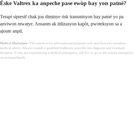
Èske Valtrex ka anpeche pase ewòp bay yon patnè?
Terapi sipresif chak jou diminye risk transmisyon bay patnè yo pa
anviwon mwatye. Ansanm ak itilizasyon kapòt, pwoteksyon sa a
ajoute anpil.
Medical Disclaimer:
This article is for informational purposes only and does not constitute
medical advice. Always consult a qualified healthcare provider for diagnosis and treatment
decisions. If you are experiencing a medical emergency, call 911 or go to the nearest emergency
room immediately.