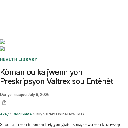
Benchmarks
Stories
FAQ
Sign up / Log in
HEALTH LIBRARY
Kòman ou ka jwenn yon
Preskripsyon Valtrex sou Entènèt
Dènye mizajou
July 6, 2026
Akèy
Blog Sante
Buy Valtrex Online How To Get A Valacyclovir Prescription Fast In 2026
Si ou santi yon ti boujon frèt, yon gratèl zona, oswa yon kriz ewòp