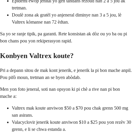
Epidemi ewòp jenital yo gen tandans rezoud nan 2 a 5 jou ak
tretman.
Doulè zona ak gratèl yo anjeneral diminye nan 3 a 5 jou, lè
Valtrex kòmanse nan 72 èdtan.
Sa yo se ranje tipik, pa garanti. Rete konsistan ak dòz ou yo ba ou pi
bon chans pou yon rekiperasyon rapid.
Konbyen Valtrex koute?
Pri a depann sitou de mak kont jenerik, e jenerik la pi bon mache anpil.
Pou pifò moun, tretman an se byen abòdab.
Men yon foto jeneral, soti nan opsyon ki pi chè a rive nan pi bon
mache a:
Valtrex mak koute anviwon $50 a $70 pou chak grenn 500 mg
san asirans.
Valacyclovir jenerik koute anviwon $10 a $25 pou yon rezèv 30
grenn, e li se chwa estanda a.