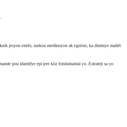
.
Teknik jesyon estrès, tankou meditasyon ak egzèsis, ka diminye maltèt
ande pou idantifye epi jere kòz fondamantal yo. Estrateji sa yo