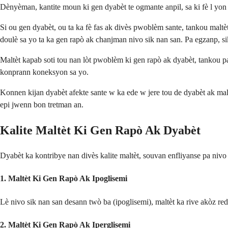
Dènyèman, kantite moun ki gen dyabèt te ogmante anpil, sa ki fè l yo
Si ou gen dyabèt, ou ta ka fè fas ak divès pwoblèm sante, tankou mal
doulè sa yo ta ka gen rapò ak chanjman nivo sik nan san. Pa egzanp, si
Maltèt kapab soti tou nan lòt pwoblèm ki gen rapò ak dyabèt, tankou 
konprann koneksyon sa yo.
Konnen kijan dyabèt afekte sante w ka ede w jere tou de dyabèt ak mal
epi jwenn bon tretman an.
Kalite Maltèt Ki Gen Rapò Ak Dyabèt
Dyabèt ka kontribye nan divès kalite maltèt, souvan enfliyanse pa nivo 
1.
Maltèt Ki Gen Rapò Ak Ipoglisemi
Lè nivo sik nan san desann twò ba (ipoglisemi), maltèt ka rive akòz red
2.
Maltèt Ki Gen Rapò Ak Iperglisemi