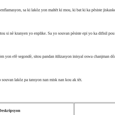
nflamasyon, sa ki lakòz yon maltèt ki mou, ki bat ki ka pèsiste jiskaske
ou si nè kranyen yo enplike. Sa yo souvan pèsiste epi yo ka difisil pou 
m yon efè segondè, sitou pandan itilizasyon inisyal oswa chanjman dò
o souvan lakòz pa tansyon nan misk nan kou ak tèt.
Deskripsyon