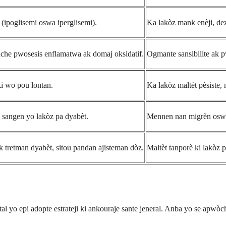
(ipoglisemi oswa iperglisemi).
Ka lakòz mank enèji, dez
che pwosesis enflamatwa ak domaj oksidatif.
Ogmante sansibilite ak p
i wo pou lontan.
Ka lakòz maltèt pèsiste,
o sangen yo lakòz pa dyabèt.
Mennen nan migrèn oswa 
k tretman dyabèt, sitou pandan ajisteman dòz.
Maltèt tanporè ki lakòz
l yo epi adopte estrateji ki ankouraje sante jeneral. Anba yo se apwòch