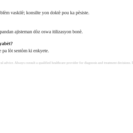
blèm vaskilè; konsilte yon doktè pou ka pèsiste.
andan ajisteman dòz oswa itilizasyon bonè.
dyabèt?
 pa lòt sentòm ki enkyete.
ical advice. Always consult a qualified healthcare provider for diagnosis and treatment decisions