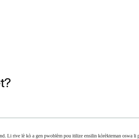
èt?
d. Li rive lè kò a gen pwoblèm pou itilize ensilin kòrèkteman oswa li 