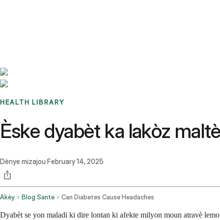
Benchmarks
Stories
FAQ
Sign up / Log in
HEALTH LIBRARY
Èske dyabèt ka lakòz malt
Dènye mizajou
February 14, 2025
Akèy
Blog Sante
Can Diabetes Cause Headaches
Dyabèt se yon maladi ki dire lontan ki afekte milyon moun atravè lemon