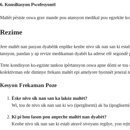
6.
Konsiltasyon Pwofesyonèl
Maltèt pèsiste oswa grav mande pou atansyon medikal pou egzekite ko
Rezime
Jere maltèt nan pasyan dyabètik enplike kenbe nivo sik nan san ki estab,
tansyon, pandan y ap revize medikaman dyabèt ka adrese efè segondè 
Trete kondisyon ko-egziste tankou ipèrtansyon oswa apne dòmi se tou e
kolektivman ede diminye frekans maltèt epi amelyore byennèt jeneral 
Kesyon Frekaman Poze
Èske nivo sik nan san ka lakòz maltèt?
Wi, tou de nivo sik nan san ki wo (iperglisemi) ak ba (ipoglisemi
Ki pi bon fason pou anpeche maltèt nan dyabèt?
Kenbe nivo sik nan san ki estab atravè siveyans regilye, yon rej