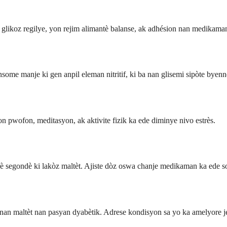
glikoz regilye, yon rejim alimantè balanse, ak adhésion nan medikaman
ome manje ki gen anpil eleman nitritif, ki ba nan glisemi sipòte byenn
 pwofon, meditasyon, ak aktivite fizik ka ede diminye nivo estrès.
è segondè ki lakòz maltèt. Ajiste dòz oswa chanje medikaman ka ede s
nan maltèt nan pasyan dyabètik. Adrese kondisyon sa yo ka amelyore j