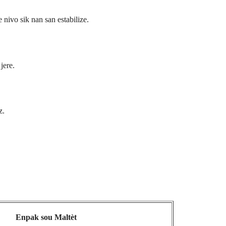
 nivo sik nan san estabilize.
jere.
z.
Enpak sou Maltèt