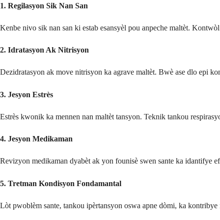
1.
Regilasyon Sik Nan San
Kenbe nivo sik nan san ki estab esansyèl pou anpeche maltèt. Kontwòl 
2.
Idratasyon Ak Nitrisyon
Dezidratasyon ak move nitrisyon ka agrave maltèt. Bwè ase dlo epi kons
3.
Jesyon Estrès
Estrès kwonik ka mennen nan maltèt tansyon. Teknik tankou respirasyon
4.
Jesyon Medikaman
Revizyon medikaman dyabèt ak yon founisè swen sante ka idantifye ef
5.
Tretman Kondisyon Fondamantal
Lòt pwoblèm sante, tankou ipèrtansyon oswa apne dòmi, ka kontribye 