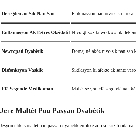
Deregileman Sik Nan San
Fluktuasyon nan nivo sik nan san 
Enflamasyon Ak Estrès Oksidatif
Nivo glikoz ki wo kwonik deklan
Newropati Dyabètik
Domaj nè akòz nivo sik nan san k
Disfonksyon Vaskilè
Sikilasyon ki afekte ak sante ves
Efè Segondè Medikaman
Maltèt se yon efè segondè nan kè
Jere Maltèt Pou Pasyan Dyabètik
Jesyon efikas maltèt nan pasyan dyabètik enplike adrese kòz fondamanta