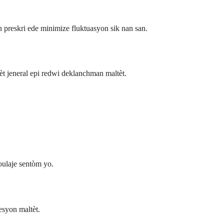
 preskri ede minimize fluktuasyon sik nan san.
èt jeneral epi redwi deklanchman maltèt.
oulaje sentòm yo.
esyon maltèt.