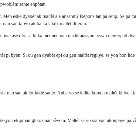
n pwoblèm sante enpòtan.
tèt. Men èske dyabèt ak maltèt ale ansanm? Repons lan pa senp. Se pa 
k nan san ki wo ak ba ka lakòz maltèt diferan.
pa bwè ase dlo, sa ki ka mennen nan dezidratasyon, oswa newropati dy
tèt pi byen. Si ou gen dyabèt epi ou gen maltèt regilye, se yon bon li
sik nan san ak lòt faktè sante. Anba yo se kalite komen maltèt ki lye ak
iksyon ekipman glikoz nan sèvo a. Maltèt sa yo souvan akonpaye pa vètij