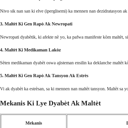
Nivo sik nan san ki elve (iperglisemi) ka mennen nan dezidratasyon ak e
3.
Maltèt Ki Gen Rapò Ak Newropati
Newropati dyabètik, ki afekte nè yo, ka pafwa manifeste kòm maltèt, sit
4.
Maltèt Ki Medikaman Lakòz
Sèten medikaman dyabèt oswa ajisteman ensilin ka deklanche maltèt kò
5.
Maltèt Ki Gen Rapò Ak Tansyon Ak Estrès
Vi ak dyabèt ka estrèsan, sa ki mennen nan maltèt tansyon. Maltèt sa y
Mekanis Ki Lye Dyabèt Ak Maltèt
Mekanis