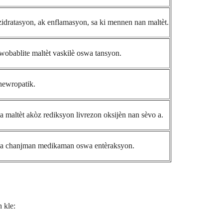
idratasyon, ak enflamasyon, sa ki mennen nan maltèt.
wobablite maltèt vaskilè oswa tansyon.
 newropatik.
maltèt akòz rediksyon livrezon oksijèn nan sèvo a.
 pa chanjman medikaman oswa entèraksyon.
 kle: