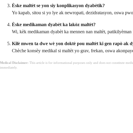
Èske maltèt se yon siy konplikasyon dyabètik?
Yo kapab, sitou si yo lye ak newropati, dezidratasyon, oswa pwo
Èske medikaman dyabèt ka lakòz maltèt?
Wi, kèk medikaman dyabèt ka mennen nan maltèt, patikilyèman p
Kilè mwen ta dwe wè yon doktè pou maltèt ki gen rapò ak 
Chèche konsèy medikal si maltèt yo grav, frekan, oswa akonpaye
Medical Disclaimer:
This article is for informational purposes only and does not constitute med
immediately.