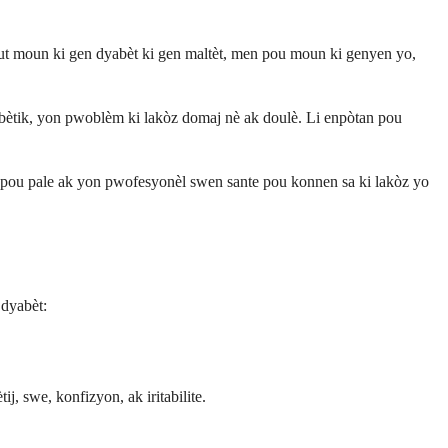
tout moun ki gen dyabèt ki gen maltèt, men pou moun ki genyen yo,
abètik, yon pwoblèm ki lakòz domaj nè ak doulè. Li enpòtan pou
de pou pale ak yon pwofesyonèl swen sante pou konnen sa ki lakòz yo
 dyabèt:
, swe, konfizyon, ak iritabilite.