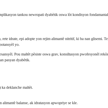
nplikasyon tankou newropati dyabètik oswa lòt kondisyon fondamantal
 rete idrate, epi adopte yon rejim alimantè nitritif, ki ba nan glisemi. 
potansyèl yo.
sansyèl. Pou maltèt pèsiste oswa grav, konsiltasyon pwofesyonèl rekòm
nan pasyan dyabètik.
) ka deklanche maltèt.
im alimantè balanse, ak idratasyon apwopriye se kle.