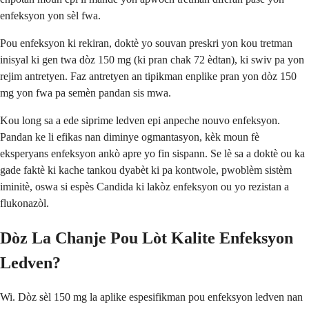
enfeksyon yon sèl fwa.
Pou enfeksyon ki rekiran, doktè yo souvan preskri yon kou tretman
inisyal ki gen twa dòz 150 mg (ki pran chak 72 èdtan), ki swiv pa yon
rejim antretyen. Faz antretyen an tipikman enplike pran yon dòz 150
mg yon fwa pa semèn pandan sis mwa.
Kou long sa a ede siprime ledven epi anpeche nouvo enfeksyon.
Pandan ke li efikas nan diminye ogmantasyon, kèk moun fè
eksperyans enfeksyon ankò apre yo fin sispann. Se lè sa a doktè ou ka
gade faktè ki kache tankou dyabèt ki pa kontwole, pwoblèm sistèm
iminitè, oswa si espès Candida ki lakòz enfeksyon ou yo rezistan a
flukonazòl.
Dòz La Chanje Pou Lòt Kalite Enfeksyon
Ledven?
Wi. Dòz sèl 150 mg la aplike espesifikman pou enfeksyon ledven nan