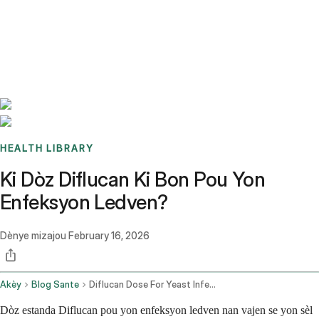
Benchmarks
Stories
FAQ
Sign up / Log in
HEALTH LIBRARY
Ki Dòz Diflucan Ki Bon Pou Yon
Enfeksyon Ledven?
Dènye mizajou
February 16, 2026
Akèy
Blog Sante
Diflucan Dose For Yeast Infection
Dòz estanda Diflucan pou yon enfeksyon ledven nan vajen se yon sèl