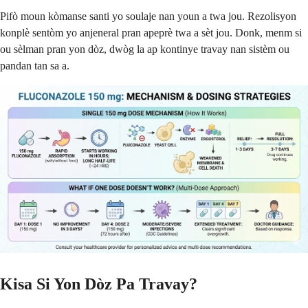
Pifò moun kòmanse santi yo soulaje nan youn a twa jou. Rezolisyon
konplè sentòm yo anjeneral pran apeprè twa a sèt jou. Donk, menm si
ou sèlman pran yon dòz, dwòg la ap kontinye travay nan sistèm ou
pandan tan sa a.
Kisa Si Yon Dòz Pa Travay?