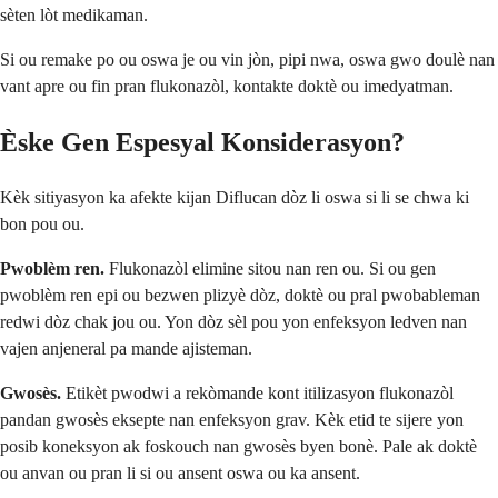
sèten lòt medikaman.
Si ou remake po ou oswa je ou vin jòn, pipi nwa, oswa gwo doulè nan
vant apre ou fin pran flukonazòl, kontakte doktè ou imedyatman.
Èske Gen Espesyal Konsiderasyon?
Kèk sitiyasyon ka afekte kijan Diflucan dòz li oswa si li se chwa ki
bon pou ou.
Pwoblèm ren.
Flukonazòl elimine sitou nan ren ou. Si ou gen
pwoblèm ren epi ou bezwen plizyè dòz, doktè ou pral pwobableman
redwi dòz chak jou ou. Yon dòz sèl pou yon enfeksyon ledven nan
vajen anjeneral pa mande ajisteman.
Gwosès.
Etikèt pwodwi a rekòmande kont itilizasyon flukonazòl
pandan gwosès eksepte nan enfeksyon grav. Kèk etid te sijere yon
posib koneksyon ak foskouch nan gwosès byen bonè. Pale ak doktè
ou anvan ou pran li si ou ansent oswa ou ka ansent.