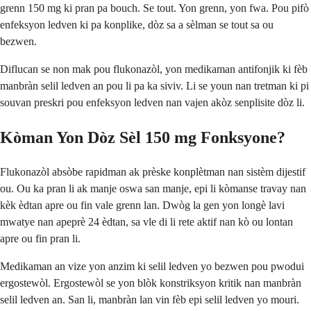
grenn 150 mg ki pran pa bouch. Se tout. Yon grenn, yon fwa. Pou pifò
enfeksyon ledven ki pa konplike, dòz sa a sèlman se tout sa ou
bezwen.
Diflucan se non mak pou flukonazòl, yon medikaman antifonjik ki fèb
manbràn selil ledven an pou li pa ka siviv. Li se youn nan tretman ki pi
souvan preskri pou enfeksyon ledven nan vajen akòz senplisite dòz li.
Kòman Yon Dòz Sèl 150 mg Fonksyone?
Flukonazòl absòbe rapidman ak prèske konplètman nan sistèm dijestif
ou. Ou ka pran li ak manje oswa san manje, epi li kòmanse travay nan
kèk èdtan apre ou fin vale grenn lan. Dwòg la gen yon longè lavi
mwatye nan apeprè 24 èdtan, sa vle di li rete aktif nan kò ou lontan
apre ou fin pran li.
Medikaman an vize yon anzim ki selil ledven yo bezwen pou pwodui
ergostewòl. Ergostewòl se yon blòk konstriksyon kritik nan manbràn
selil ledven an. San li, manbràn lan vin fèb epi selil ledven yo mouri.