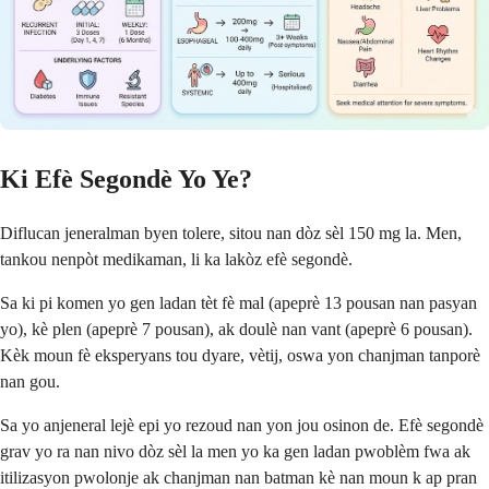
Ki Efè Segondè Yo Ye?
Diflucan jeneralman byen tolere, sitou nan dòz sèl 150 mg la. Men,
tankou nenpòt medikaman, li ka lakòz efè segondè.
Sa ki pi komen yo gen ladan tèt fè mal (apeprè 13 pousan nan pasyan
yo), kè plen (apeprè 7 pousan), ak doulè nan vant (apeprè 6 pousan).
Kèk moun fè eksperyans tou dyare, vètij, oswa yon chanjman tanporè
nan gou.
Sa yo anjeneral lejè epi yo rezoud nan yon jou osinon de. Efè segondè
grav yo ra nan nivo dòz sèl la men yo ka gen ladan pwoblèm fwa ak
itilizasyon pwolonje ak chanjman nan batman kè nan moun k ap pran