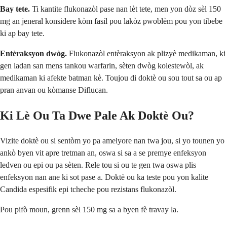
Bay tete.
Ti kantite flukonazòl pase nan lèt tete, men yon dòz sèl 150
mg an jeneral konsidere kòm fasil pou lakòz pwoblèm pou yon tibebe
ki ap bay tete.
Entèraksyon dwòg.
Flukonazòl entèraksyon ak plizyè medikaman, ki
gen ladan san mens tankou warfarin, sèten dwòg kolestewòl, ak
medikaman ki afekte batman kè. Toujou di doktè ou sou tout sa ou ap
pran anvan ou kòmanse Diflucan.
Ki Lè Ou Ta Dwe Pale Ak Doktè Ou?
Vizite doktè ou si sentòm yo pa amelyore nan twa jou, si yo tounen yo
ankò byen vit apre tretman an, oswa si sa a se premye enfeksyon
ledven ou epi ou pa sèten. Rele tou si ou te gen twa oswa plis
enfeksyon nan ane ki sot pase a. Doktè ou ka teste pou yon kalite
Candida espesifik epi tcheche pou rezistans flukonazòl.
Pou pifò moun, grenn sèl 150 mg sa a byen fè travay la.