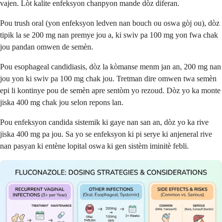
vajen. Lòt kalite enfeksyon chanpyon mande dòz diferan.
Pou trush oral (yon enfeksyon ledven nan bouch ou oswa gòj ou), dòz
tipik la se 200 mg nan premye jou a, ki swiv pa 100 mg yon fwa chak
jou pandan omwen de semèn.
Pou esophageal candidiasis, dòz la kòmanse menm jan an, 200 mg nan
jou yon ki swiv pa 100 mg chak jou. Tretman dire omwen twa semèn
epi li kontinye pou de semèn apre sentòm yo rezoud. Dòz yo ka monte
jiska 400 mg chak jou selon repons lan.
Pou enfeksyon candida sistemik ki gaye nan san an, dòz yo ka rive
jiska 400 mg pa jou. Sa yo se enfeksyon ki pi serye ki anjeneral rive
nan pasyan ki entène lopital oswa ki gen sistèm iminitè febli.