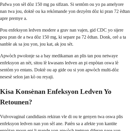
Pafwa yon sèl dòz 150 mg pa sifizan. Si sentòm ou yo pa amelyore
nan twa jou, doktè ou ka rekòmande yon dezyèm dòz ki pran 72 èdtan
apre premye a.
Pou enfeksyon ledven modere a grav nan vajen, gid CDC yo sijere
pou pran de a twa dòz 150 mg, ki separe pa 72 èdtan. Donk, orè a ta
sanble ak sa jou yon, jou kat, ak jou sèt.
Apwòch pwolonje sa a bay medikaman an plis tan pou netwaye
enfeksyon an nèt, sitou lè kwasans ledven an pi enpòtan oswa lè
sentòm yo entans. Doktè ou ap gide ou si yon apwòch multi-dòz
nesesè selon jan kò ou reyaji.
Kisa Konsènan Enfeksyon Ledven Yo
Retounen?
Vulvovaginal candidiasis rekiran vle di ou te genyen twa oswa plis
enfeksyon ledven nan yon sèl ane. Patèn sa a afekte yon kantite
enpòtan moun epi li mande yon apwòch tretman diferan pase yon