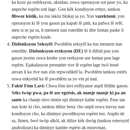
ka koze pa enfeksyon, aksidan, oswa operasyon sot pase yo, ka
anpeche espèm soti lage. Gen kèk kondisyon eritye, tankou
fibwoz kistik,
ka tou lakòz blokaj sa yo. Yon
vazektomi
, yon
operasyon ki fè yon gason pa kapab fè pitit, ka pafwa fè refè,
men si se pa sa, li mennen nan esterilite ki dire lontan paske li
anpeche espèm koule.
Disfonksyon Seksyèl:
Pwoblèm seksyèl ka tou mennen nan
esterilite.
Disfonksyon ereksyon (DE)
fè li difisil pou yon
gason jwenn oswa kenbe yon ereksyon ase lontan pou lage
espèm. Ejakulasyon prematire rive lè espèm lage twò bonè
anvan li ka rive nan zòn repwodiktif la. Pwoblèm tankou estrès
oswa enkyetid ka fè pwoblèm sa yo vin pi mal.
Faktè Fòm Lavi:
Chwa fòm lavi enfliyanse anpil fètilite gason.
Sèks twòp pwa, pa fè ase egzèsis, ak manje manje ki pa an
sante
ka chanje nivo òmòn epi diminye kalite espèm. Pase tan
nan kote ki cho, tankou itilize beny cho anpil oswa travay nan
kondisyon cho, ka diminye pwodiksyon espèm tou. Anplis de
sa, fimen, bwè twòp alkòl, ak itilize kèk dwòg (tankou esteroyid
anabolizan) ka diminye kantite espèm ak mouvman.