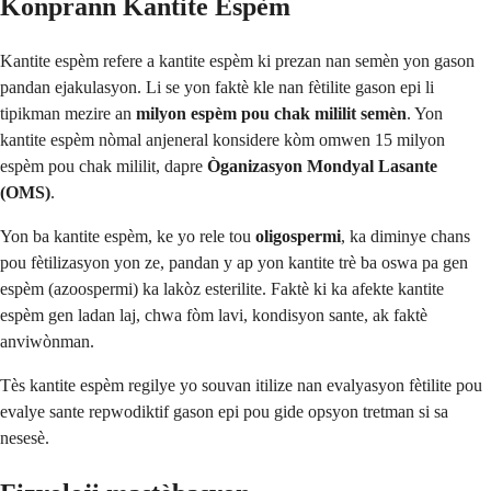
Konprann Kantite Espèm
Kantite espèm refere a kantite espèm ki prezan nan semèn yon gason
pandan ejakulasyon. Li se yon faktè kle nan fètilite gason epi li
tipikman mezire an
milyon espèm pou chak mililit semèn
. Yon
kantite espèm nòmal anjeneral konsidere kòm omwen 15 milyon
espèm pou chak mililit, dapre
Òganizasyon Mondyal Lasante
(OMS)
.
Yon ba kantite espèm, ke yo rele tou
oligospermi
, ka diminye chans
pou fètilizasyon yon ze, pandan y ap yon kantite trè ba oswa pa gen
espèm (azoospermi) ka lakòz esterilite. Faktè ki ka afekte kantite
espèm gen ladan laj, chwa fòm lavi, kondisyon sante, ak faktè
anviwònman.
Tès kantite espèm regilye yo souvan itilize nan evalyasyon fètilite pou
evalye sante repwodiktif gason epi pou gide opsyon tretman si sa
nesesè.