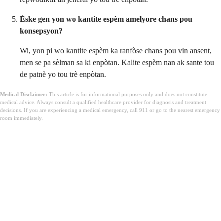
Èske gen yon wo kantite espèm amelyore chans pou
konsepsyon?
Wi, yon pi wo kantite espèm ka ranfòse chans pou vin ansent,
men se pa sèlman sa ki enpòtan. Kalite espèm nan ak sante tou
de patnè yo tou trè enpòtan.
Medical Disclaimer:
This article is for informational purposes only and does not constitute
medical advice. Always consult a qualified healthcare provider for diagnosis and treatment
decisions. If you are experiencing a medical emergency, call 911 or go to the nearest emergency
room immediately.