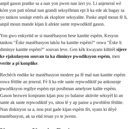
anpil gason pratike sa a nan yon pwen nan lavi yo. Li anjeneral wè
kòm yon pati nòmal nan grandi seksyèlman epi li ka ede ak bagay sa
yo tankou soulaje estrès ak eksplore seksyalite. Paske anpil moun fè li,
anpil moun mande kijan li afekte sante repwodiktif gason.
Yon gwo enkyetid se si mastèbasyon bese kantite espèm. Kesyon
tankou "Èske mastèbasyon lakòz ba kantite espèm?" oswa "Èske li
diminye kantite espèm?" souvan leve. Gen kèk kwayans kiltirèl
sijere
ke ejakulasyon souvan ta ka diminye pwodiksyon espèm
, men
verite a pi konplike
.
Rechèch endike ke mastèbasyon modere pa fè mal nan kantite espèm
oswa fètilite an jeneral. Fè li ka ede sante repwodiktif pa ankouraje
pwodiksyon regilye espèm epi posibman amelyore kalite espèm.
Gason bezwen konprann kijan pou yo balanse aktivite seksyèl ki an
sante ak sante repwodiktif yo, sitou lè y ap panse a pwoblèm fètilite.
Nan diskisyon sa a, nou pral gade kijan espèm fèt, syans ki dèyè
mastèbasyon, ak sa etid resan yo te jwenn.