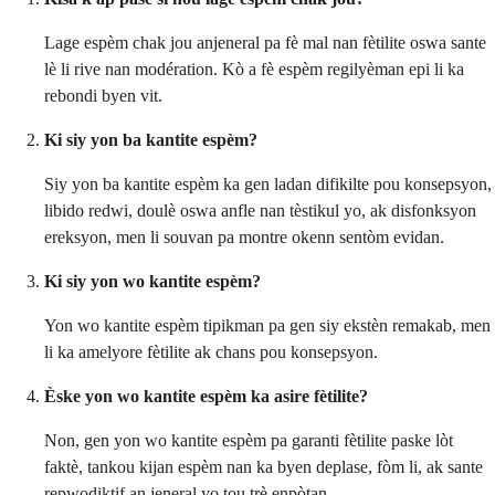
Lage espèm chak jou anjeneral pa fè mal nan fètilite oswa sante
lè li rive nan modération. Kò a fè espèm regilyèman epi li ka
rebondi byen vit.
Ki siy yon ba kantite espèm?
Siy yon ba kantite espèm ka gen ladan difikilte pou konsepsyon,
libido redwi, doulè oswa anfle nan tèstikul yo, ak disfonksyon
ereksyon, men li souvan pa montre okenn sentòm evidan.
Ki siy yon wo kantite espèm?
Yon wo kantite espèm tipikman pa gen siy ekstèn remakab, men
li ka amelyore fètilite ak chans pou konsepsyon.
Èske yon wo kantite espèm ka asire fètilite?
Non, gen yon wo kantite espèm pa garanti fètilite paske lòt
faktè, tankou kijan espèm nan ka byen deplase, fòm li, ak sante
repwodiktif an jeneral yo tou trè enpòtan.