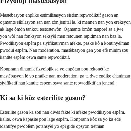
Fizyoloji mastèbasyon
Mastèbasyon enplike estimilisasyon sistèm repwodiktif gason an,
ogmante sikilasyon san nan zòn jenital la, ki mennen nan yon ereksyon
ak lage òmòn tankou testostewòn. Ogmante òmòn tanporè sa a jwe
yon wòl nan fonksyon seksyèl men retounen rapidman nan baz la.
Pwodiksyon espèm pa siyifikativman afekte, paske kò a kontinyèlman
pwodui espèm. Nan modération, mastèbasyon gen yon efè minim sou
kantite espèm oswa sante repwodiktif.
Konprann dinamik fizyolojik sa yo enpòtan pou rekonèt ke
mastèbasyon lè yo pratike nan modération, pa ta dwe endike chanjman
siyifikatif nan kantite espèm oswa sante repwodiktif an jeneral.
Ki sa ki kòz esterilite gason?
Esterilite gason ka soti nan divès faktè ki afekte pwodiksyon espèm,
kalite, oswa kapasite pou lage espèm. Konprann kòz sa yo ka ede
idantifye pwoblèm potansyèl yo epi gide opsyon tretman.