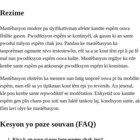
Rezime
Mastèbasyon modere pa siyifikativman afekte kantite espèm oswa
fètilite gason. Pwodiksyon espèm se kontinyèl, ak gason ki an sante
pwodui milyon espèm chak jou. Pandan ke mastèbasyon ka
tanporèman ogmante nivo testostewòn, efè sa a se kout tèm epi li pa fè
mal nan pwodiksyon espèm oswa kalite. Mastèbasyon regilye ka ede
kenbe sante espèm pa ankouraje pwodiksyon espèm ki konsistan.
Mastèbasyon ekstrèm ka mennen nan fatig tanporè oswa pi ba mobilite
espèm, men efè sa yo tipikman kout tèm epi yo reversib. An jeneral,
kle pou kenbe sante repwodiktif se modération. Enkyetid sou kantite
espèm gen plis chans pou soti nan faktè tankou laj, kondisyon sante, ak
fòm lavi olye ke mastèbasyon.
Kesyon yo poze souvan (FAQ)
Kisa k ap pase si nou lage espèm chak jou?