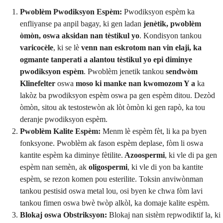
Pwoblèm Pwodiksyon Espèm:
Pwodiksyon espèm ka
enfliyanse pa anpil bagay, ki gen ladan
jenètik, pwoblèm
òmòn, oswa aksidan nan tèstikul yo
. Kondisyon tankou
varicocèle
, ki se lè
venn nan eskrotom nan vin elaji,
ka
ogmante tanperati a alantou tèstikul yo epi diminye
pwodiksyon espèm
. Pwoblèm jenetik tankou
sendwòm
Klinefelter
oswa
moso ki manke nan kwomozom Y a
ka
lakòz ba pwodiksyon espèm oswa pa gen espèm ditou. Dezòd
òmòn, sitou ak testostewòn ak lòt òmòn ki gen rapò, ka tou
deranje pwodiksyon espèm.
Pwoblèm Kalite Espèm:
Menm lè espèm fèt, li ka pa byen
fonksyone. Pwoblèm ak fason espèm deplase, fòm li oswa
kantite espèm ka diminye fètilite.
Azoospermi
, ki vle di pa gen
espèm nan semèn, ak
oligospermi
, ki vle di yon ba kantite
espèm, se rezon komen pou esterilite. Toksin anviwònman
tankou pestisid oswa metal lou, osi byen ke chwa fòm lavi
tankou fimen oswa bwè twòp alkòl, ka domaje kalite espèm.
Blokaj oswa Obstriksyon:
Blokaj nan sistèm repwodiktif la, ki