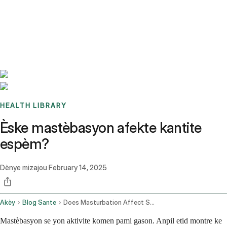
Benchmarks
Stories
FAQ
Sign up / Log in
HEALTH LIBRARY
Èske mastèbasyon afekte kantite
espèm?
Dènye mizajou
February 14, 2025
Akèy
Blog Sante
Does Masturbation Affect Sperm Count
Mastèbasyon se yon aktivite komen pami gason. Anpil etid montre ke