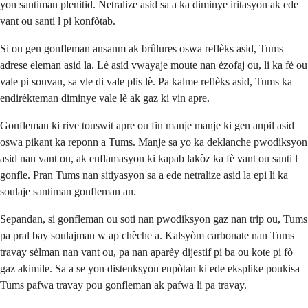
yon santiman plenitid. Netralize asid sa a ka diminye iritasyon ak ede
vant ou santi l pi konfòtab.
Si ou gen gonfleman ansanm ak brûlures oswa reflèks asid, Tums
adrese eleman asid la. Lè asid vwayaje moute nan èzofaj ou, li ka fè ou
vale pi souvan, sa vle di vale plis lè. Pa kalme reflèks asid, Tums ka
endirèkteman diminye vale lè ak gaz ki vin apre.
Gonfleman ki rive touswit apre ou fin manje manje ki gen anpil asid
oswa pikant ka reponn a Tums. Manje sa yo ka deklanche pwodiksyon
asid nan vant ou, ak enflamasyon ki kapab lakòz ka fè vant ou santi l
gonfle. Pran Tums nan sitiyasyon sa a ede netralize asid la epi li ka
soulaje santiman gonfleman an.
Sepandan, si gonfleman ou soti nan pwodiksyon gaz nan trip ou, Tums
pa pral bay soulajman w ap chèche a. Kalsyòm carbonate nan Tums
travay sèlman nan vant ou, pa nan aparèy dijestif pi ba ou kote pi fò
gaz akimile. Sa a se yon distenksyon enpòtan ki ede eksplike poukisa
Tums pafwa travay pou gonfleman ak pafwa li pa travay.