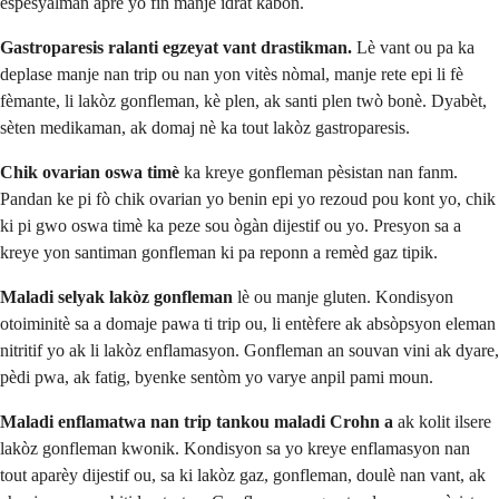
espesyalman apre yo fin manje idrat kabòn.
Gastroparesis ralanti egzeyat vant drastikman.
Lè vant ou pa ka
deplase manje nan trip ou nan yon vitès nòmal, manje rete epi li fè
fèmante, li lakòz gonfleman, kè plen, ak santi plen twò bonè. Dyabèt,
sèten medikaman, ak domaj nè ka tout lakòz gastroparesis.
Chik ovarian oswa timè
ka kreye gonfleman pèsistan nan fanm.
Pandan ke pi fò chik ovarian yo benin epi yo rezoud pou kont yo, chik
ki pi gwo oswa timè ka peze sou ògàn dijestif ou yo. Presyon sa a
kreye yon santiman gonfleman ki pa reponn a remèd gaz tipik.
Maladi selyak lakòz gonfleman
lè ou manje gluten. Kondisyon
otoiminitè sa a domaje pawa ti trip ou, li entèfere ak absòpsyon eleman
nitritif yo ak li lakòz enflamasyon. Gonfleman an souvan vini ak dyare,
pèdi pwa, ak fatig, byenke sentòm yo varye anpil pami moun.
Maladi enflamatwa nan trip tankou maladi Crohn a
ak kolit ilsere
lakòz gonfleman kwonik. Kondisyon sa yo kreye enflamasyon nan
tout aparèy dijestif ou, sa ki lakòz gaz, gonfleman, doulè nan vant, ak