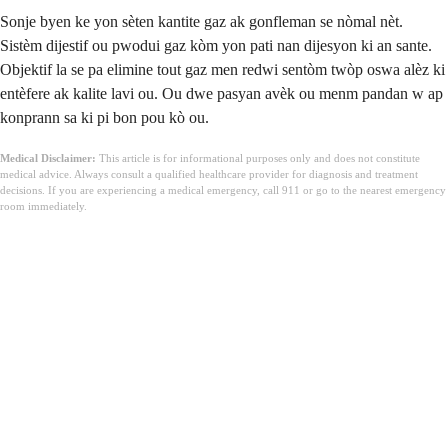
Sonje byen ke yon sèten kantite gaz ak gonfleman se nòmal nèt.
Sistèm dijestif ou pwodui gaz kòm yon pati nan dijesyon ki an sante.
Objektif la se pa elimine tout gaz men redwi sentòm twòp oswa alèz ki
entèfere ak kalite lavi ou. Ou dwe pasyan avèk ou menm pandan w ap
konprann sa ki pi bon pou kò ou.
Medical Disclaimer:
This article is for informational purposes only and does not constitute
medical advice. Always consult a qualified healthcare provider for diagnosis and treatment
decisions. If you are experiencing a medical emergency, call 911 or go to the nearest emergency
room immediately.