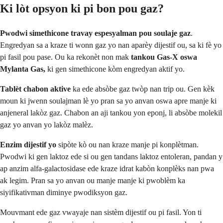
Ki lòt opsyon ki pi bon pou gaz?
Pwodwi simethicone travay espesyalman pou soulaje gaz
.
Engredyan sa a kraze ti wonn gaz yo nan aparèy dijestif ou, sa ki fè yo
pi fasil pou pase. Ou ka rekonèt non mak
tankou Gas-X oswa
Mylanta Gas,
ki gen simethicone kòm engredyan aktif yo.
Tablèt chabon aktive
ka ede absòbe gaz twòp nan trip ou. Gen kèk
moun ki jwenn soulajman lè yo pran sa yo anvan oswa apre manje ki
anjeneral lakòz gaz. Chabon an aji tankou yon eponj, li absòbe molekil
gaz yo anvan yo lakòz malèz.
Enzim dijestif yo
sipòte kò ou nan kraze manje pi konplètman.
Pwodwi ki gen laktoz ede si ou gen tandans laktoz entoleran, pandan y
ap anzim alfa-galactosidase ede kraze idrat kabòn konplèks nan pwa
ak legim. Pran sa yo anvan ou manje manje ki pwoblèm ka
siyifikativman diminye pwodiksyon gaz.
Mouvmant ede gaz vwayaje nan sistèm dijestif ou pi fasil. Yon ti