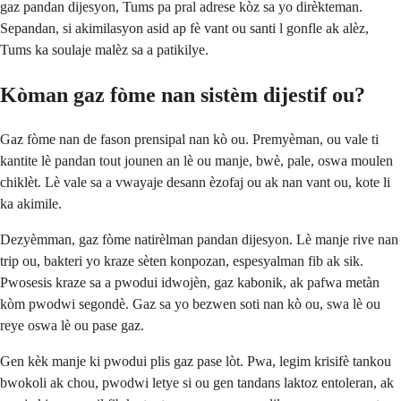
gaz pandan dijesyon, Tums pa pral adrese kòz sa yo dirèkteman.
Sepandan, si akimilasyon asid ap fè vant ou santi l gonfle ak alèz,
Tums ka soulaje malèz sa a patikilye.
Kòman gaz fòme nan sistèm dijestif ou?
Gaz fòme nan de fason prensipal nan kò ou. Premyèman, ou vale ti
kantite lè pandan tout jounen an lè ou manje, bwè, pale, oswa moulen
chiklèt. Lè vale sa a vwayaje desann èzofaj ou ak nan vant ou, kote li
ka akimile.
Dezyèmman, gaz fòme natirèlman pandan dijesyon. Lè manje rive nan
trip ou, bakteri yo kraze sèten konpozan, espesyalman fib ak sik.
Pwosesis kraze sa a pwodui idwojèn, gaz kabonik, ak pafwa metàn
kòm pwodwi segondè. Gaz sa yo bezwen soti nan kò ou, swa lè ou
reye oswa lè ou pase gaz.
Gen kèk manje ki pwodui plis gaz pase lòt. Pwa, legim krisifè tankou
bwokoli ak chou, pwodwi letye si ou gen tandans laktoz entoleran, ak