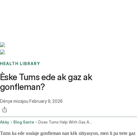
Benchmarks
Stories
FAQ
Sign up / Log in
HEALTH LIBRARY
Èske Tums ede ak gaz ak
gonfleman?
Dènye mizajou
February 9, 2026
Akèy
Blog Sante
Does Tums Help With Gas And Bloating
Tums ka ede soulaje gonfleman nan kèk sitiyasyon, men li pa trete gaz