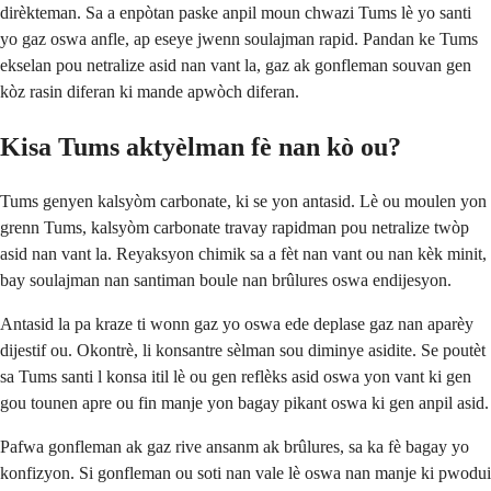
dirèkteman. Sa a enpòtan paske anpil moun chwazi Tums lè yo santi
yo gaz oswa anfle, ap eseye jwenn soulajman rapid. Pandan ke Tums
ekselan pou netralize asid nan vant la, gaz ak gonfleman souvan gen
kòz rasin diferan ki mande apwòch diferan.
Kisa Tums aktyèlman fè nan kò ou?
Tums genyen kalsyòm carbonate, ki se yon antasid. Lè ou moulen yon
grenn Tums, kalsyòm carbonate travay rapidman pou netralize twòp
asid nan vant la. Reyaksyon chimik sa a fèt nan vant ou nan kèk minit,
bay soulajman nan santiman boule nan brûlures oswa endijesyon.
Antasid la pa kraze ti wonn gaz yo oswa ede deplase gaz nan aparèy
dijestif ou. Okontrè, li konsantre sèlman sou diminye asidite. Se poutèt
sa Tums santi l konsa itil lè ou gen reflèks asid oswa yon vant ki gen
gou tounen apre ou fin manje yon bagay pikant oswa ki gen anpil asid.
Pafwa gonfleman ak gaz rive ansanm ak brûlures, sa ka fè bagay yo
konfizyon. Si gonfleman ou soti nan vale lè oswa nan manje ki pwodui