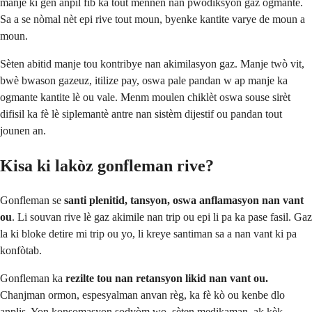
manje ki gen anpil fib ka tout mennen nan pwodiksyon gaz ogmante.
Sa a se nòmal nèt epi rive tout moun, byenke kantite varye de moun a
moun.
Sèten abitid manje tou kontribye nan akimilasyon gaz. Manje twò vit,
bwè bwason gazeuz, itilize pay, oswa pale pandan w ap manje ka
ogmante kantite lè ou vale. Menm moulen chiklèt oswa souse sirèt
difisil ka fè lè siplemantè antre nan sistèm dijestif ou pandan tout
jounen an.
Kisa ki lakòz gonfleman rive?
Gonfleman se
santi plenitid, tansyon, oswa anflamasyon nan vant
ou
. Li souvan rive lè gaz akimile nan trip ou epi li pa ka pase fasil. Gaz
la ki bloke detire mi trip ou yo, li kreye santiman sa a nan vant ki pa
konfòtab.
Gonfleman ka
rezilte tou nan retansyon likid nan vant ou.
Chanjman ormon, espesyalman anvan règ, ka fè kò ou kenbe dlo
anplis. Yon konsomasyon sodyòm wo, sèten medikaman, ak kèk