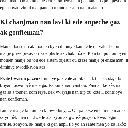
chanjman nan abitid entesten. Gonfleman an gen tandans pou pèsistan
epi souvan vin pi mal pandan monte desann nan maladi a.
Ki chanjman nan lavi ki ede anpeche gaz
ak gonfleman?
Manje dousman ak moulen byen diminye kantite lè ou vale. Lè ou
manje prese prese, ou vale plis lè ak chak mòde. Pran tan pou ou byen
moulen manje ou tou ede sistèm dijestif ou kraze manje pi efikasman, li
diminye pwodiksyon gaz.
Evite bwason gazeuz
diminye gaz vale anpil. Chak ti sip soda, dlo
briyan, oswa byè mete gaz kabonik nan vant ou. Pandan ke kèk nan
gaz sa a tounen kòm reye, kèk vwayaje nan trip ou kote li kontribye
nan gonfleman.
Limite manje ki konnen ki pwodui gaz. Ou pa bezwen elimine manje
sa yo nèt, men ou dwe fè atansyon ak gwosè pòsyon. Pwa, legim
krisifè, zonyon, ak manje ki gen anpil fib yo an sante men yo ka lakòz