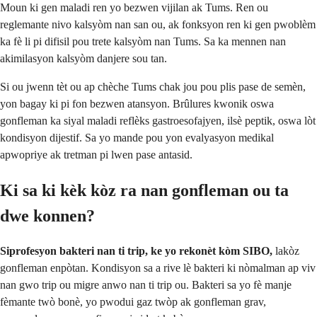
Moun ki gen maladi ren yo bezwen vijilan ak Tums. Ren ou
reglemante nivo kalsyòm nan san ou, ak fonksyon ren ki gen pwoblèm
ka fè li pi difisil pou trete kalsyòm nan Tums. Sa ka mennen nan
akimilasyon kalsyòm danjere sou tan.
Si ou jwenn tèt ou ap chèche Tums chak jou pou plis pase de semèn,
yon bagay ki pi fon bezwen atansyon. Brûlures kwonik oswa
gonfleman ka siyal maladi reflèks gastroesofajyen, ilsè peptik, oswa lòt
kondisyon dijestif. Sa yo mande pou yon evalyasyon medikal
apwopriye ak tretman pi lwen pase antasid.
Ki sa ki kèk kòz ra nan gonfleman ou ta
dwe konnen?
Siprofesyon bakteri nan ti trip, ke yo rekonèt kòm SIBO,
lakòz
gonfleman enpòtan. Kondisyon sa a rive lè bakteri ki nòmalman ap viv
nan gwo trip ou migre anwo nan ti trip ou. Bakteri sa yo fè manje
fèmante twò bonè, yo pwodui gaz twòp ak gonfleman grav,