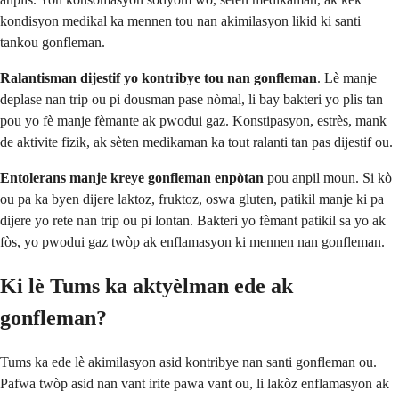
kondisyon medikal ka mennen tou nan akimilasyon likid ki santi
tankou gonfleman.
Ralantisman dijestif yo kontribye tou nan gonfleman
. Lè manje
deplase nan trip ou pi dousman pase nòmal, li bay bakteri yo plis tan
pou yo fè manje fèmante ak pwodui gaz. Konstipasyon, estrès, mank
de aktivite fizik, ak sèten medikaman ka tout ralanti tan pas dijestif ou.
Entolerans manje kreye gonfleman enpòtan
pou anpil moun. Si kò
ou pa ka byen dijere laktoz, fruktoz, oswa gluten, patikil manje ki pa
dijere yo rete nan trip ou pi lontan. Bakteri yo fèmant patikil sa yo ak
fòs, yo pwodui gaz twòp ak enflamasyon ki mennen nan gonfleman.
Ki lè Tums ka aktyèlman ede ak
gonfleman?
Tums ka ede lè akimilasyon asid kontribye nan santi gonfleman ou.
Pafwa twòp asid nan vant irite pawa vant ou, li lakòz enflamasyon ak