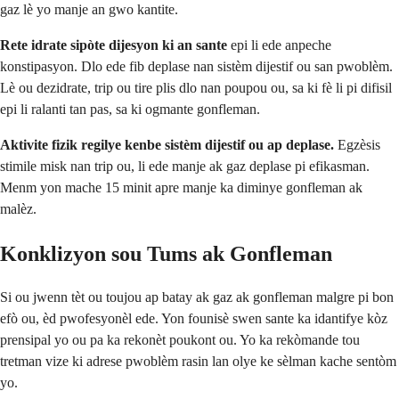
gaz lè yo manje an gwo kantite.
Rete idrate sipòte dijesyon ki an sante
epi li ede anpeche
konstipasyon. Dlo ede fib deplase nan sistèm dijestif ou san pwoblèm.
Lè ou dezidrate, trip ou tire plis dlo nan poupou ou, sa ki fè li pi difisil
epi li ralanti tan pas, sa ki ogmante gonfleman.
Aktivite fizik regilye kenbe sistèm dijestif ou ap deplase.
Egzèsis
stimile misk nan trip ou, li ede manje ak gaz deplase pi efikasman.
Menm yon mache 15 minit apre manje ka diminye gonfleman ak
malèz.
Konklizyon sou Tums ak Gonfleman
Si ou jwenn tèt ou toujou ap batay ak gaz ak gonfleman malgre pi bon
efò ou, èd pwofesyonèl ede. Yon founisè swen sante ka idantifye kòz
prensipal yo ou pa ka rekonèt poukont ou. Yo ka rekòmande tou
tretman vize ki adrese pwoblèm rasin lan olye ke sèlman kache sentòm
yo.