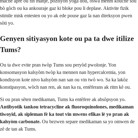
mache apre ou fin manje, pozisyon yoga dou, oswa menm kouche sou
bò gòch ou ka ankouraje gaz ki bloke pou li deplase. Aktivite fizik
stimile misk entesten ou yo ak ede pouse gaz la nan direksyon pwen
sòti yo.
Genyen sitiyasyon kote ou pa ta dwe itilize
Tums?
Ou ta dwe evite pran twòp Tums sou peryòd pwolonje. Yon
konsomasyon kalsyòm twòp ka mennen nan hypercalcemia, yon
kondisyon kote nivo kalsyòm nan san ou vin twò wo. Sa ka lakòz
konstipasyon, wòch nan ren, ak nan ka ra, entèferans ak ritm kè ou.
Si ou pran sèten medikaman, Tums ka entèfere ak absòpsyon yo.
Antibyotik tankou tetracycline ak fluoroquinolones, medikaman
tiwoyid, ak sipleman fè ka tout vin mwens efikas lè yo pran ak
kalsyòm carbonate.
Ou bezwen separe medikaman sa yo omwen de
zè de tan ak Tums.