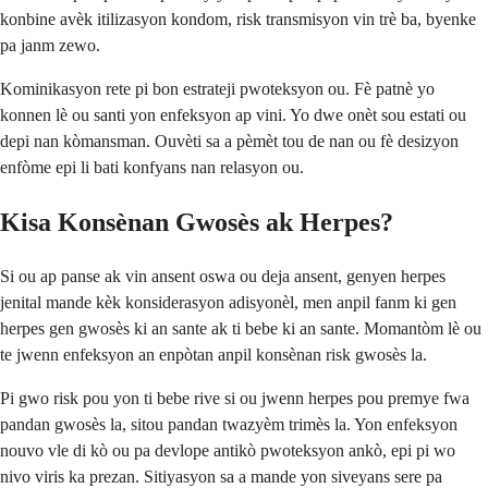
konbine avèk itilizasyon kondom, risk transmisyon vin trè ba, byenke
pa janm zewo.
Kominikasyon rete pi bon estrateji pwoteksyon ou. Fè patnè yo
konnen lè ou santi yon enfeksyon ap vini. Yo dwe onèt sou estati ou
depi nan kòmansman. Ouvèti sa a pèmèt tou de nan ou fè desizyon
enfòme epi li bati konfyans nan relasyon ou.
Kisa Konsènan Gwosès ak Herpes?
Si ou ap panse ak vin ansent oswa ou deja ansent, genyen herpes
jenital mande kèk konsiderasyon adisyonèl, men anpil fanm ki gen
herpes gen gwosès ki an sante ak ti bebe ki an sante. Momantòm lè ou
te jwenn enfeksyon an enpòtan anpil konsènan risk gwosès la.
Pi gwo risk pou yon ti bebe rive si ou jwenn herpes pou premye fwa
pandan gwosès la, sitou pandan twazyèm trimès la. Yon enfeksyon
nouvo vle di kò ou pa devlope antikò pwoteksyon ankò, epi pi wo
nivo viris ka prezan. Sitiyasyon sa a mande yon siveyans sere pa