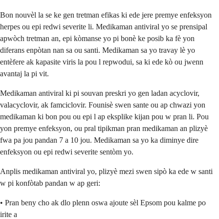
Bon nouvèl la se ke gen tretman efikas ki ede jere premye enfeksyon
herpes ou epi redwi severite li. Medikaman antiviral yo se prensipal
apwòch tretman an, epi kòmanse yo pi bonè ke posib ka fè yon
diferans enpòtan nan sa ou santi. Medikaman sa yo travay lè yo
entèfere ak kapasite viris la pou l repwodui, sa ki ede kò ou jwenn
avantaj la pi vit.
Medikaman antiviral ki pi souvan preskri yo gen ladan acyclovir,
valacyclovir, ak famciclovir. Founisè swen sante ou ap chwazi yon
medikaman ki bon pou ou epi l ap eksplike kijan pou w pran li. Pou
yon premye enfeksyon, ou pral tipikman pran medikaman an plizyè
fwa pa jou pandan 7 a 10 jou. Medikaman sa yo ka diminye dire
enfeksyon ou epi redwi severite sentòm yo.
Anplis medikaman antiviral yo, plizyè mezi swen sipò ka ede w santi
w pi konfòtab pandan w ap geri:
• Pran beny cho ak dlo plenn oswa ajoute sèl Epsom pou kalme po
irite a