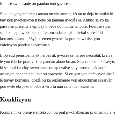
founisè swen sante ou pandan tout gwosès ou.
Si ou te genyen herpes anvan ou vin ansent, kò ou te deja fè antikò ki
bay kèk pwoteksyon ti bebe ou pandan gwosès la. Antikò sa yo ka
pase nan plasenta a epi bay ti bebe ou iminite tanporè. Founisè swen
sante ou ap pwobableman rekòmande terapi antiviral sipresif ki
kòmanse alantou 36yèm semèn gwosès la pou redwi risk yon
enfeksyon pandan akouchman.
Enkyetid prensipal la ak herpes ak gwosès se herpes neonatal, ki rive
lè yon ti bebe pran viris la pandan akouchman. Sa a ra men li ka serye,
ki se poukisa ekip swen sante ou ap evalye sitiyasyon ou ak anpil
atansyon pandan dat limit ou apwoche. Si ou gen yon enfeksyon aktif
lè travay kòmanse, doktè ou ka rekòmande yon akouchman sezaryèn
pou evite ekspoze ti bebe a viris la nan canal de nesans la.
Konklizyon
Konprann ke premye enfeksyon ou pral pwobableman pi difisil ou a, e