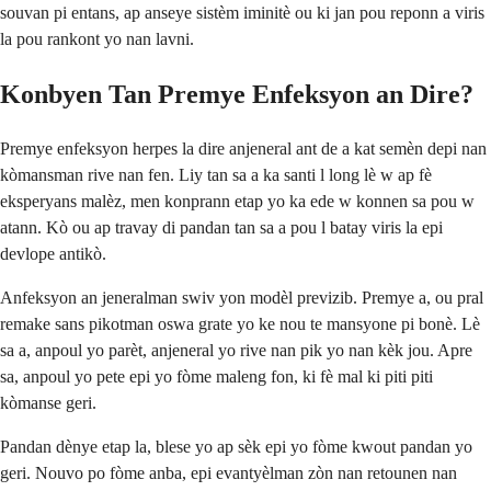
souvan pi entans, ap anseye sistèm iminitè ou ki jan pou reponn a viris
la pou rankont yo nan lavni.
Konbyen Tan Premye Enfeksyon an Dire?
Premye enfeksyon herpes la dire anjeneral ant de a kat semèn depi nan
kòmansman rive nan fen. Liy tan sa a ka santi l long lè w ap fè
eksperyans malèz, men konprann etap yo ka ede w konnen sa pou w
atann. Kò ou ap travay di pandan tan sa a pou l batay viris la epi
devlope antikò.
Anfeksyon an jeneralman swiv yon modèl previzib. Premye a, ou pral
remake sans pikotman oswa grate yo ke nou te mansyone pi bonè. Lè
sa a, anpoul yo parèt, anjeneral yo rive nan pik yo nan kèk jou. Apre
sa, anpoul yo pete epi yo fòme maleng fon, ki fè mal ki piti piti
kòmanse geri.
Pandan dènye etap la, blese yo ap sèk epi yo fòme kwout pandan yo
geri. Nouvo po fòme anba, epi evantyèlman zòn nan retounen nan