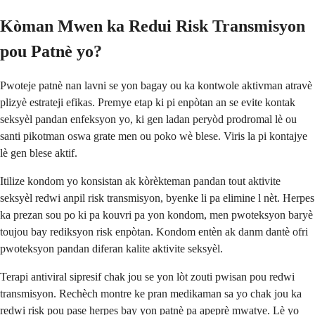
Kòman Mwen ka Redui Risk Transmisyon
pou Patnè yo?
Pwoteje patnè nan lavni se yon bagay ou ka kontwole aktivman atravè
plizyè estrateji efikas. Premye etap ki pi enpòtan an se evite kontak
seksyèl pandan enfeksyon yo, ki gen ladan peryòd prodromal lè ou
santi pikotman oswa grate men ou poko wè blese. Viris la pi kontajye
lè gen blese aktif.
Itilize kondom yo konsistan ak kòrèkteman pandan tout aktivite
seksyèl redwi anpil risk transmisyon, byenke li pa elimine l nèt. Herpes
ka prezan sou po ki pa kouvri pa yon kondom, men pwoteksyon baryè
toujou bay rediksyon risk enpòtan. Kondom entèn ak danm dantè ofri
pwoteksyon pandan diferan kalite aktivite seksyèl.
Terapi antiviral sipresif chak jou se yon lòt zouti pwisan pou redwi
transmisyon. Rechèch montre ke pran medikaman sa yo chak jou ka
redwi risk pou pase herpes bay yon patnè pa apeprè mwatye. Lè yo