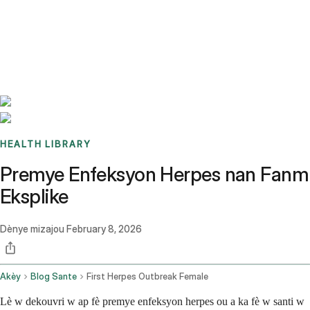
Benchmarks
Stories
FAQ
Sign up / Log in
HEALTH LIBRARY
Premye Enfeksyon Herpes nan Fanm
Eksplike
Dènye mizajou
February 8, 2026
Akèy
Blog Sante
First Herpes Outbreak Female
Lè w dekouvri w ap fè premye enfeksyon herpes ou a ka fè w santi w