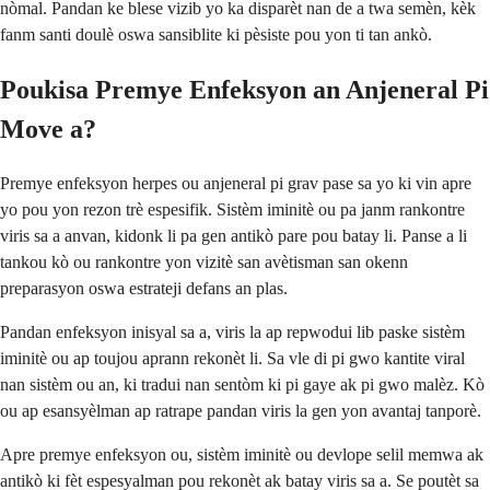
nòmal. Pandan ke blese vizib yo ka disparèt nan de a twa semèn, kèk
fanm santi doulè oswa sansiblite ki pèsiste pou yon ti tan ankò.
Poukisa Premye Enfeksyon an Anjeneral Pi
Move a?
Premye enfeksyon herpes ou anjeneral pi grav pase sa yo ki vin apre
yo pou yon rezon trè espesifik. Sistèm iminitè ou pa janm rankontre
viris sa a anvan, kidonk li pa gen antikò pare pou batay li. Panse a li
tankou kò ou rankontre yon vizitè san avètisman san okenn
preparasyon oswa estrateji defans an plas.
Pandan enfeksyon inisyal sa a, viris la ap repwodui lib paske sistèm
iminitè ou ap toujou aprann rekonèt li. Sa vle di pi gwo kantite viral
nan sistèm ou an, ki tradui nan sentòm ki pi gaye ak pi gwo malèz. Kò
ou ap esansyèlman ap ratrape pandan viris la gen yon avantaj tanporè.
Apre premye enfeksyon ou, sistèm iminitè ou devlope selil memwa ak
antikò ki fèt espesyalman pou rekonèt ak batay viris sa a. Se poutèt sa