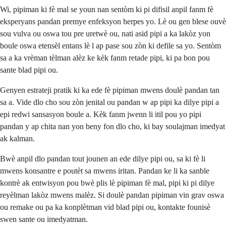
Wi, pipiman ki fè mal se youn nan sentòm ki pi difisil anpil fanm fè
eksperyans pandan premye enfeksyon herpes yo. Lè ou gen blese ouvè
sou vulva ou oswa tou pre uretwè ou, nati asid pipi a ka lakòz yon
boule oswa etensèl entans lè l ap pase sou zòn ki defile sa yo. Sentòm
sa a ka vrèman tèlman alèz ke kèk fanm retade pipi, ki pa bon pou
sante blad pipi ou.
Genyen estrateji pratik ki ka ede fè pipiman mwens doulè pandan tan
sa a. Vide dlo cho sou zòn jenital ou pandan w ap pipi ka dilye pipi a
epi redwi sansasyon boule a. Kèk fanm jwenn li itil pou yo pipi
pandan y ap chita nan yon beny fon dlo cho, ki bay soulajman imedyat
ak kalman.
Bwè anpil dlo pandan tout jounen an ede dilye pipi ou, sa ki fè li
mwens konsantre e poutèt sa mwens iritan. Pandan ke li ka sanble
kontrè ak entwisyon pou bwè plis lè pipiman fè mal, pipi ki pi dilye
reyèlman lakòz mwens malèz. Si doulè pandan pipiman vin grav oswa
ou remake ou pa ka konplètman vid blad pipi ou, kontakte founisè
swen sante ou imedyatman.