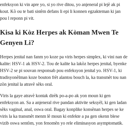
enfeksyon ki vin apre yo, si yo rive ditou, yo anjeneral pi lejè ak pi
kout. Kò ou te bati sistèm defans li epi li konnen egzakteman ki jan
pou l reponn pi vit.
Kisa ki Kòz Herpes ak Kòman Mwen Te
Genyen Li?
Herpes jenital nan fanm yo koze pa viris herpes simplex, ki vini nan de
kalite: HSV-1 ak HSV-2. Tou de kalite ka lakòz herpes jenital, byenke
HSV-2 se pi souvan responsab pou enfeksyon jenital yo. HSV-1, ki
tradisyonèlman koze bouton frèt alantou bouch la, ka transmèt tou nan
zòn jenital la atravè sèks oral.
Viris la gaye atravè kontak dirèk po-a-po ak yon moun ki gen
enfeksyon an. Sa a anjeneral rive pandan aktivite seksyèl, ki gen ladan
sèks vaginal, anal, oswa oral. Bagay konplike konsènan herpes se ke
viris la ka transmèt menm lè moun ki enfekte a pa gen okenn blese
vizib oswa sentòm, yon fenomèn yo rele eliminasyon asymptomatik.