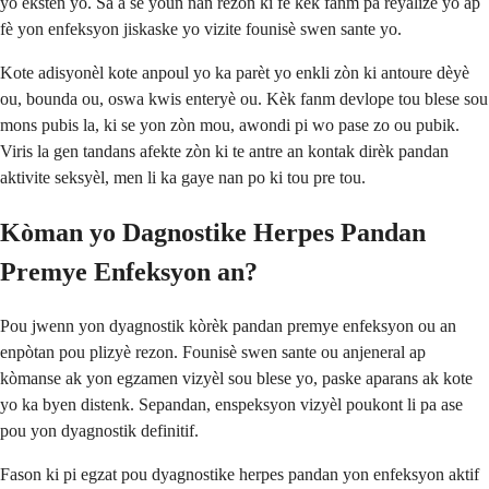
yo ekstèn yo. Sa a se youn nan rezon ki fè kèk fanm pa reyalize yo ap
fè yon enfeksyon jiskaske yo vizite founisè swen sante yo.
Kote adisyonèl kote anpoul yo ka parèt yo enkli zòn ki antoure dèyè
ou, bounda ou, oswa kwis enteryè ou. Kèk fanm devlope tou blese sou
mons pubis la, ki se yon zòn mou, awondi pi wo pase zo ou pubik.
Viris la gen tandans afekte zòn ki te antre an kontak dirèk pandan
aktivite seksyèl, men li ka gaye nan po ki tou pre tou.
Kòman yo Dagnostike Herpes Pandan
Premye Enfeksyon an?
Pou jwenn yon dyagnostik kòrèk pandan premye enfeksyon ou an
enpòtan pou plizyè rezon. Founisè swen sante ou anjeneral ap
kòmanse ak yon egzamen vizyèl sou blese yo, paske aparans ak kote
yo ka byen distenk. Sepandan, enspeksyon vizyèl poukont li pa ase
pou yon dyagnostik definitif.
Fason ki pi egzat pou dyagnostike herpes pandan yon enfeksyon aktif