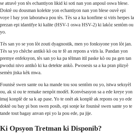
se atravè yon tès echantiyon likid ki soti nan yon anpoul oswa blese.
Doktè ou dousman kolekte yon echantiyon nan yon blese ouvè epi
voye l bay yon laboratwa pou tès. Tès sa a ka konfime si viris herpes la
prezan epi idantifye ki kalite (HSV-1 oswa HSV-2) ki lakòz sentòm ou
yo.
Tès san yo se yon lòt zouti dyagnostik, men yo fonksyone yon lòt jan.
Tès sa yo chèche antikò kò ou te fè an repons a viris la. Pandan yon
premye enfeksyon, tès san yo ka pa tèlman itil paske kò ou pa gen tan
pwodui nivo antikò ki ka detekte ankò. Pwosesis sa a ka pran plizyè
semèn jiska kèk mwa.
Founisè swen sante ou ka mande tou sou sentòm ou yo, istwa seksyèl
ou, ak si ou te remake nenpòt modèl. Konvèsasyon sa a ede kreye yon
imaj konplè de sa k ap pase. Yo te onèt ak konplè ak repons ou yo ede
doktè ou bay pi bon swen posib, epi sonje ke founisè swen sante yo te
tande tout bagay anvan epi yo la pou ede, pa jije.
Ki Opsyon Tretman ki Disponib?