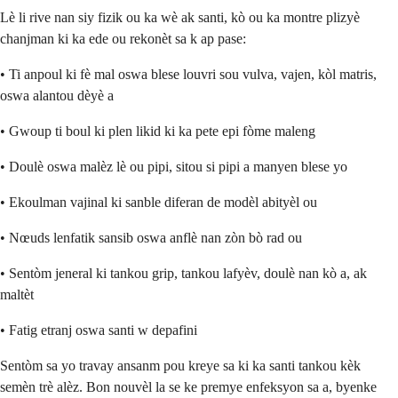
Lè li rive nan siy fizik ou ka wè ak santi, kò ou ka montre plizyè
chanjman ki ka ede ou rekonèt sa k ap pase:
• Ti anpoul ki fè mal oswa blese louvri sou vulva, vajen, kòl matris,
oswa alantou dèyè a
• Gwoup ti boul ki plen likid ki ka pete epi fòme maleng
• Doulè oswa malèz lè ou pipi, sitou si pipi a manyen blese yo
• Ekoulman vajinal ki sanble diferan de modèl abityèl ou
• Nœuds lenfatik sansib oswa anflè nan zòn bò rad ou
• Sentòm jeneral ki tankou grip, tankou lafyèv, doulè nan kò a, ak
maltèt
• Fatig etranj oswa santi w depafini
Sentòm sa yo travay ansanm pou kreye sa ki ka santi tankou kèk
semèn trè alèz. Bon nouvèl la se ke premye enfeksyon sa a, byenke