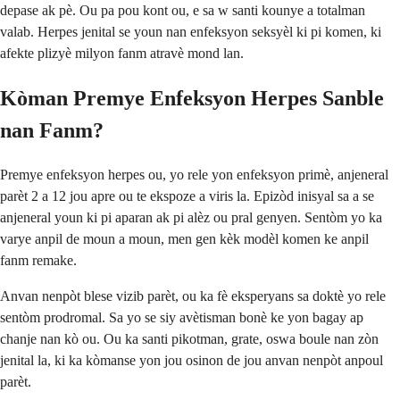
depase ak pè. Ou pa pou kont ou, e sa w santi kounye a totalman
valab. Herpes jenital se youn nan enfeksyon seksyèl ki pi komen, ki
afekte plizyè milyon fanm atravè mond lan.
Kòman Premye Enfeksyon Herpes Sanble
nan Fanm?
Premye enfeksyon herpes ou, yo rele yon enfeksyon primè, anjeneral
parèt 2 a 12 jou apre ou te ekspoze a viris la. Epizòd inisyal sa a se
anjeneral youn ki pi aparan ak pi alèz ou pral genyen. Sentòm yo ka
varye anpil de moun a moun, men gen kèk modèl komen ke anpil
fanm remake.
Anvan nenpòt blese vizib parèt, ou ka fè eksperyans sa doktè yo rele
sentòm prodromal. Sa yo se siy avètisman bonè ke yon bagay ap
chanje nan kò ou. Ou ka santi pikotman, grate, oswa boule nan zòn
jenital la, ki ka kòmanse yon jou osinon de jou anvan nenpòt anpoul
parèt.