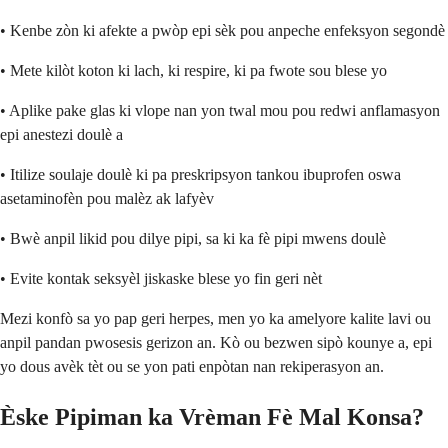
• Kenbe zòn ki afekte a pwòp epi sèk pou anpeche enfeksyon segondè
• Mete kilòt koton ki lach, ki respire, ki pa fwote sou blese yo
• Aplike pake glas ki vlope nan yon twal mou pou redwi anflamasyon
epi anestezi doulè a
• Itilize soulaje doulè ki pa preskripsyon tankou ibuprofen oswa
asetaminofèn pou malèz ak lafyèv
• Bwè anpil likid pou dilye pipi, sa ki ka fè pipi mwens doulè
• Evite kontak seksyèl jiskaske blese yo fin geri nèt
Mezi konfò sa yo pap geri herpes, men yo ka amelyore kalite lavi ou
anpil pandan pwosesis gerizon an. Kò ou bezwen sipò kounye a, epi
yo dous avèk tèt ou se yon pati enpòtan nan rekiperasyon an.
Èske Pipiman ka Vrèman Fè Mal Konsa?