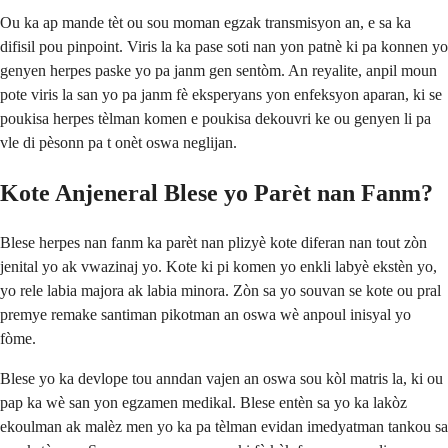
Ou ka ap mande tèt ou sou moman egzak transmisyon an, e sa ka
difisil pou pinpoint. Viris la ka pase soti nan yon patnè ki pa konnen yo
genyen herpes paske yo pa janm gen sentòm. An reyalite, anpil moun
pote viris la san yo pa janm fè eksperyans yon enfeksyon aparan, ki se
poukisa herpes tèlman komen e poukisa dekouvri ke ou genyen li pa
vle di pèsonn pa t onèt oswa neglijan.
Kote Anjeneral Blese yo Parèt nan Fanm?
Blese herpes nan fanm ka parèt nan plizyè kote diferan nan tout zòn
jenital yo ak vwazinaj yo. Kote ki pi komen yo enkli labyè ekstèn yo,
yo rele labia majora ak labia minora. Zòn sa yo souvan se kote ou pral
premye remake santiman pikotman an oswa wè anpoul inisyal yo
fòme.
Blese yo ka devlope tou anndan vajen an oswa sou kòl matris la, ki ou
pap ka wè san yon egzamen medikal. Blese entèn sa yo ka lakòz
ekoulman ak malèz men yo ka pa tèlman evidan imedyatman tankou sa