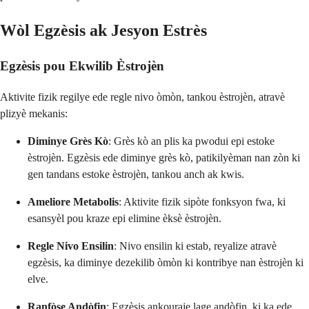
Wòl Egzèsis ak Jesyon Estrès
Egzèsis pou Ekwilib Èstrojèn
Aktivite fizik regilye ede regle nivo òmòn, tankou èstrojèn, atravè
plizyè mekanis:
Diminye Grès Kò
: Grès kò an plis ka pwodui epi estoke
èstrojèn. Egzèsis ede diminye grès kò, patikilyèman nan zòn ki
gen tandans estoke èstrojèn, tankou anch ak kwis.
Ameliore Metabolis
: Aktivite fizik sipòte fonksyon fwa, ki
esansyèl pou kraze epi elimine èksè èstrojèn.
Regle Nivo Ensilin
: Nivo ensilin ki estab, reyalize atravè
egzèsis, ka diminye dezekilib òmòn ki kontribye nan èstrojèn ki
elve.
Ranfòse Andòfin
: Egzèsis ankouraje lage andòfin, ki ka ede