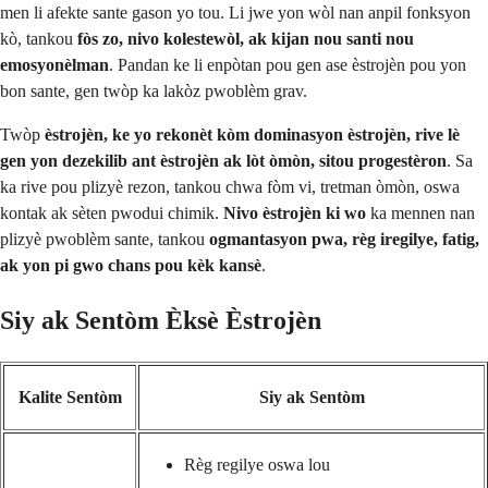
men li afekte sante gason yo tou. Li jwe yon wòl nan anpil fonksyon
kò, tankou
fòs zo, nivo kolestewòl, ak kijan nou santi nou
emosyonèlman
. Pandan ke li enpòtan pou gen ase èstrojèn pou yon
bon sante, gen twòp ka lakòz pwoblèm grav.
Twòp
èstrojèn, ke yo rekonèt kòm dominasyon èstrojèn, rive lè
gen yon dezekilib ant èstrojèn ak lòt òmòn, sitou progestèron
. Sa
ka rive pou plizyè rezon, tankou chwa fòm vi, tretman òmòn, oswa
kontak ak sèten pwodui chimik.
Nivo èstrojèn ki wo
ka mennen nan
plizyè pwoblèm sante, tankou
ogmantasyon pwa, règ iregilye, fatig,
ak yon pi gwo chans pou kèk kansè
.
Siy ak Sentòm Èksè Èstrojèn
Kalite Sentòm
Siy ak Sentòm
Règ regilye oswa lou