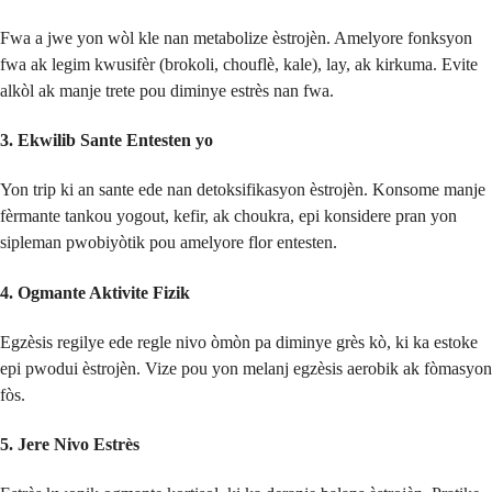
Fwa a jwe yon wòl kle nan metabolize èstrojèn. Amelyore fonksyon
fwa ak legim kwusifèr (brokoli, chouflè, kale), lay, ak kirkuma. Evite
alkòl ak manje trete pou diminye estrès nan fwa.
3.
Ekwilib Sante Entesten yo
Yon trip ki an sante ede nan detoksifikasyon èstrojèn. Konsome manje
fèrmante tankou yogout, kefir, ak choukra, epi konsidere pran yon
sipleman pwobiyòtik pou amelyore flor entesten.
4.
Ogmante Aktivite Fizik
Egzèsis regilye ede regle nivo òmòn pa diminye grès kò, ki ka estoke
epi pwodui èstrojèn. Vize pou yon melanj egzèsis aerobik ak fòmasyon
fòs.
5.
Jere Nivo Estrès