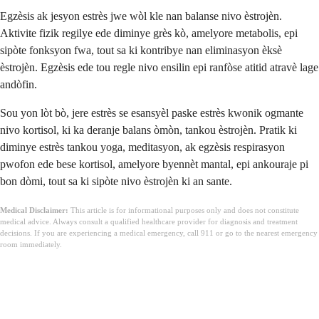
Egzèsis ak jesyon estrès jwe wòl kle nan balanse nivo èstrojèn.
Aktivite fizik regilye ede diminye grès kò, amelyore metabolis, epi
sipòte fonksyon fwa, tout sa ki kontribye nan eliminasyon èksè
èstrojèn. Egzèsis ede tou regle nivo ensilin epi ranfòse atitid atravè lage
andòfin.
Sou yon lòt bò, jere estrès se esansyèl paske estrès kwonik ogmante
nivo kortisol, ki ka deranje balans òmòn, tankou èstrojèn. Pratik ki
diminye estrès tankou yoga, meditasyon, ak egzèsis respirasyon
pwofon ede bese kortisol, amelyore byennèt mantal, epi ankouraje pi
bon dòmi, tout sa ki sipòte nivo èstrojèn ki an sante.
Medical Disclaimer:
This article is for informational purposes only and does not constitute
medical advice. Always consult a qualified healthcare provider for diagnosis and treatment
decisions. If you are experiencing a medical emergency, call 911 or go to the nearest emergency
room immediately.