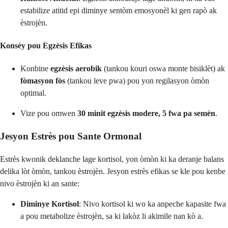
estabilize atitid epi diminye sentòm emosyonèl ki gen rapò ak
èstrojèn.
Konsèy pou Egzèsis Efikas
Konbine
egzèsis aerobik
(tankou kouri oswa monte bisiklèt) ak
fòmasyon fòs
(tankou leve pwa) pou yon regilasyon òmòn
optimal.
Vize pou omwen
30 minit egzèsis modere, 5 fwa pa semèn
.
Jesyon Estrès pou Sante Ormonal
Estrès kwonik deklanche lage kortisol, yon òmòn ki ka deranje balans
delika lòt òmòn, tankou èstrojèn. Jesyon estrès efikas se kle pou kenbe
nivo èstrojèn ki an sante:
Diminye Kortisol
: Nivo kortisol ki wo ka anpeche kapasite fwa
a pou metabolize èstrojèn, sa ki lakòz li akimile nan kò a.