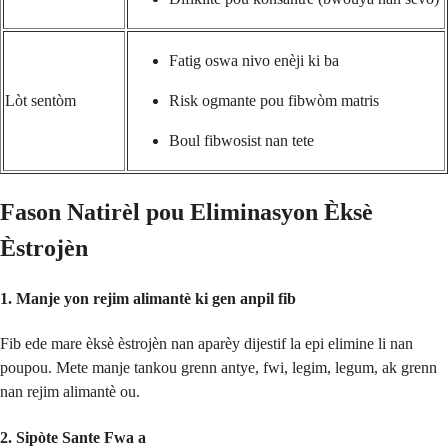
Fatig oswa nivo enèji ki ba
Lòt sentòm
Risk ogmante pou fibwòm matris
Boul fibwosist nan tete
Fason Natirèl pou Eliminasyon Èksè
Èstrojèn
1.
Manje yon rejim alimantè ki gen anpil fib
Fib ede mare èksè èstrojèn nan aparèy dijestif la epi elimine li nan
poupou. Mete manje tankou grenn antye, fwi, legim, legum, ak grenn
nan rejim alimantè ou.
2.
Sipòte Sante Fwa a