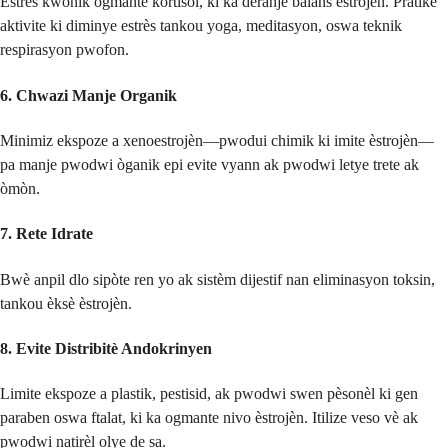
Estrès kwonik ogmante kortisol, ki ka deranje balans èstrojèn. Pratike
aktivite ki diminye estrès tankou yoga, meditasyon, oswa teknik
respirasyon pwofon.
6.
Chwazi Manje Organik
Minimiz ekspoze a xenoestrojèn—pwodui chimik ki imite èstrojèn—
pa manje pwodwi òganik epi evite vyann ak pwodwi letye trete ak
òmòn.
7.
Rete Idrate
Bwè anpil dlo sipòte ren yo ak sistèm dijestif nan eliminasyon toksin,
tankou èksè èstrojèn.
8.
Evite Distribitè Andokrinyen
Limite ekspoze a plastik, pestisid, ak pwodwi swen pèsonèl ki gen
paraben oswa ftalat, ki ka ogmante nivo èstrojèn. Itilize veso vè ak
pwodwi natirèl olye de sa.