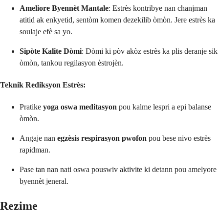
Ameliore Byennèt Mantale
: Estrès kontribye nan chanjman
atitid ak enkyetid, sentòm komen dezekilib òmòn. Jere estrès ka
soulaje efè sa yo.
Sipòte Kalite Dòmi
: Dòmi ki pòv akòz estrès ka plis deranje sik
òmòn, tankou regilasyon èstrojèn.
Teknik Rediksyon Estrès:
Pratike
yoga oswa meditasyon
pou kalme lespri a epi balanse
òmòn.
Angaje nan
egzèsis respirasyon pwofon
pou bese nivo estrès
rapidman.
Pase tan nan nati oswa pouswiv aktivite ki detann pou amelyore
byennèt jeneral.
Rezime