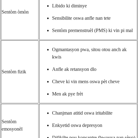
Libido ki diminye
Sentòm òmòn
Sensibilite oswa anfle nan tete
Sentòm premenstruèl (PMS) ki vin pi mal
Ogmantasyon pwa, sitou otou anch ak
kwis
Anfle ak retansyon dlo
Sentòm fizik
Cheve ki vin mens oswa pèt cheve
Men ak pye frèt
Chanjman atitid oswa iritabilite
Sentòm
Enkyetid oswa depresyon
emosyonèl
Difikilte pou konsantre (bwouya nan sèvo)