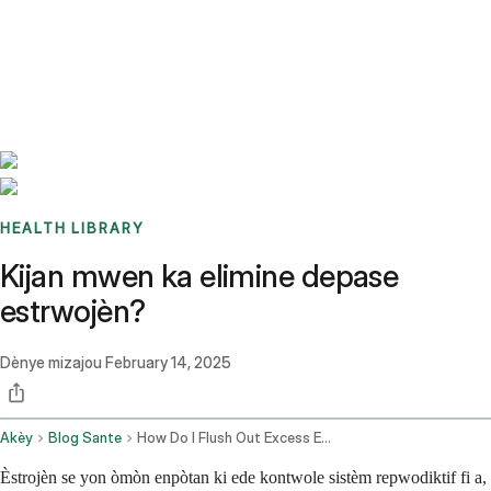
Benchmarks
Stories
FAQ
Sign up / Log in
HEALTH LIBRARY
Kijan mwen ka elimine depase
estrwojèn?
Dènye mizajou
February 14, 2025
Akèy
Blog Sante
How Do I Flush Out Excess Estrogen
Èstrojèn se yon òmòn enpòtan ki ede kontwole sistèm repwodiktif fi a,