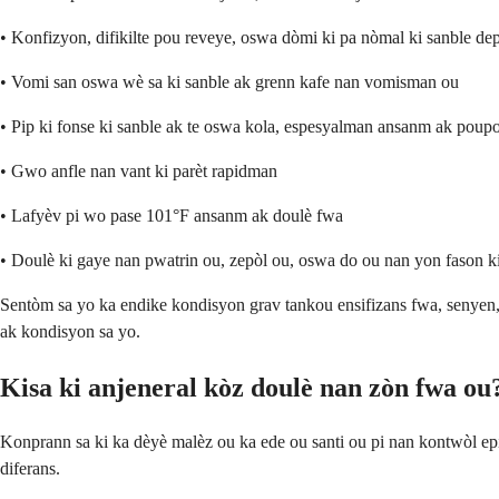
• Konfizyon, difikilte pou reveye, oswa dòmi ki pa nòmal ki sanble d
• Vomi san oswa wè sa ki sanble ak grenn kafe nan vomisman ou
• Pip ki fonse ki sanble ak te oswa kola, espesyalman ansanm ak poupo
• Gwo anfle nan vant ki parèt rapidman
• Lafyèv pi wo pase 101°F ansanm ak doulè fwa
• Doulè ki gaye nan pwatrin ou, zepòl ou, oswa do ou nan yon fason ki
Sentòm sa yo ka endike kondisyon grav tankou ensifizans fwa, senyen
ak kondisyon sa yo.
Kisa ki anjeneral kòz doulè nan zòn fwa ou
Konprann sa ki ka dèyè malèz ou ka ede ou santi ou pi nan kontwòl epi
diferans.