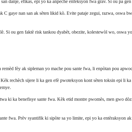
an danje, efikas, epi yo ka anpeche enfeksyon fwa grav. Si ou pa gen 
ak C gaye nan san ak sèten likid kò. Evite pataje zegui, razwa, oswa bwò
 Si ou gen faktè risk tankou dyabèt, obezite, kolestewòl wo, oswa yon
n remèd fèy ak sipleman yo mache pou sante fwa, li enpòtan pou apwoc
 Kèk rechèch sijere li ka gen efè pwoteksyon kont sèten toksin epi li k
remye.
matwa ki ka benefisye sante fwa. Kèk etid montre pwomès, men gwo dòz
te fwa. Prèv syantifik ki sipòte sa yo limite, epi yo ka entèraksyon a