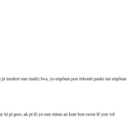
 pi modere nan malèz fwa, yo enpòtan pou rekonèt paske tan enpòtan
y ki pi grav, ak pi fò yo nan mitan an kote bon swen fè yon vrè