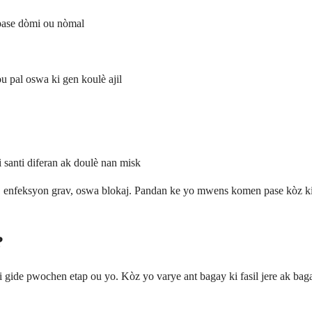
epase dòmi ou nòmal
u pal oswa ki gen koulè ajil
 santi diferan ak doulè nan misk
, enfeksyon grav, oswa blokaj. Pandan ke yo mwens komen pase kòz ki
?
 gide pwochen etap ou yo. Kòz yo varye ant bagay ki fasil jere ak baga