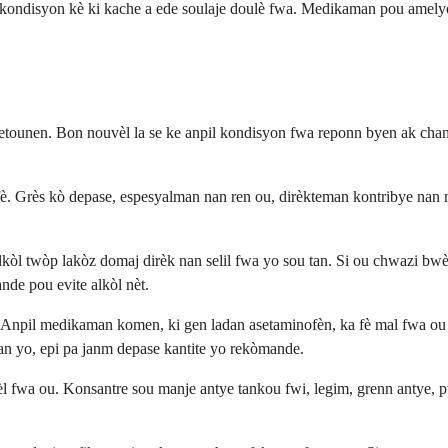
 kondisyon kè ki kache a ede soulaje doulè fwa. Medikaman pou amelyor
retounen. Bon nouvèl la se ke anpil kondisyon fwa reponn byen ak chanj
fè. Grès kò depase, espesyalman nan ren ou, dirèkteman kontribye na
alkòl twòp lakòz domaj dirèk nan selil fwa yo sou tan. Si ou chwazi bwè
de pou evite alkòl nèt.
 Anpil medikaman komen, ki gen ladan asetaminofèn, ka fè mal fwa ou
an yo, epi pa janm depase kantite yo rekòmande.
l fwa ou. Konsantre sou manje antye tankou fwi, legim, grenn antye, pwo