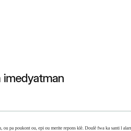
wa imedyatman
, ou pa poukont ou, epi ou merite repons klè. Doulè fwa ka santi l ala