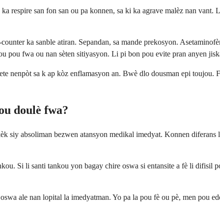
ka respire san fon san ou pa konnen, sa ki ka agrave malèz nan vant.
e-counter ka sanble atiran. Sepandan, sa mande prekosyon. Asetaminofèn,
u pou fwa ou nan sèten sitiyasyon. Li pi bon pou evite pran anyen jis
trete nenpòt sa k ap kòz enflamasyon an. Bwè dlo dousman epi toujou. Fw
sou doulè fwa?
èk siy absoliman bezwen atansyon medikal imedyat. Konnen diferans la
. Si li santi tankou yon bagay chire oswa si entansite a fè li difisil 
swa ale nan lopital la imedyatman. Yo pa la pou fè ou pè, men pou ede 