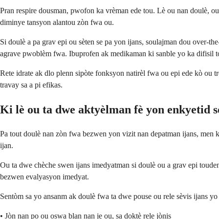
Pran respire dousman, pwofon ka vrèman ede tou. Lè ou nan doulè, ou 
diminye tansyon alantou zòn fwa ou.
Si doulè a pa grav epi ou sèten se pa yon ijans, soulajman dou over-th
agrave pwoblèm fwa. Ibuprofen ak medikaman ki sanble yo ka difisil to
Rete idrate ak dlo plenn sipòte fonksyon natirèl fwa ou epi ede kò ou 
travay sa a pi efikas.
Ki lè ou ta dwe aktyèlman fè yon enkyetid 
Pa tout doulè nan zòn fwa bezwen yon vizit nan depatman ijans, men k
ijan.
Ou ta dwe chèche swen ijans imedyatman si doulè ou a grav epi toudenkou
bezwen evalyasyon imedyat.
Sentòm sa yo ansanm ak doulè fwa ta dwe pouse ou rele sèvis ijans yo o
• Jòn nan po ou oswa blan nan je ou, sa doktè rele jònis