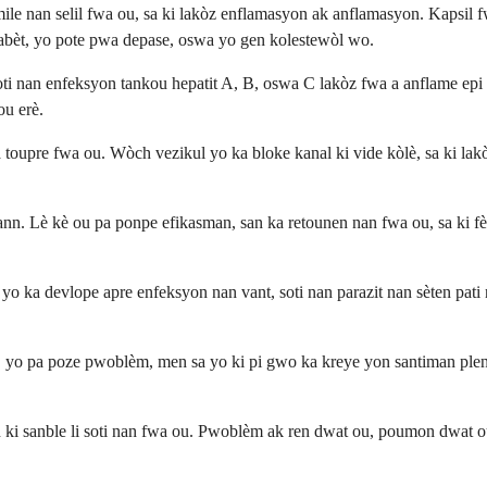
mile nan selil fwa ou, sa ki lakòz enflamasyon ak anflamasyon. Kapsil 
abèt, yo pote pwa depase, oswa yo gen kolestewòl wo.
 soti nan enfeksyon tankou hepatit A, B, oswa C lakòz fwa a anflame ep
ou erè.
toupre fwa ou. Wòch vezikul yo ka bloke kanal ki vide kòlè, sa ki lak
n. Lè kè ou pa ponpe efikasman, san ka retounen nan fwa ou, sa ki fè 
o ka devlope apre enfeksyon nan vant, soti nan parazit nan sèten pati 
n, yo pa poze pwoblèm, men sa yo ki pi gwo ka kreye yon santiman plen
 ògàn ki sanble li soti nan fwa ou. Pwoblèm ak ren dwat ou, poumon dw