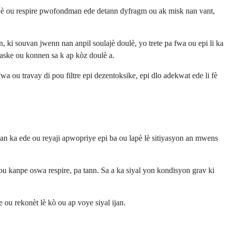
 Lè ou respire pwofondman ede detann dyfragm ou ak misk nan vant,
 ki souvan jwenn nan anpil soulajè doulè, yo trete pa fwa ou epi li ka
kaske ou konnen sa k ap kòz doulè a.
a ou travay di pou filtre epi dezentoksike, epi dlo adekwat ede li fè
n ka ede ou reyaji apwopriye epi ba ou lapè lè sitiyasyon an mwens
pou kanpe oswa respire, pa tann. Sa a ka siyal yon kondisyon grav ki
ou rekonèt lè kò ou ap voye siyal ijan.