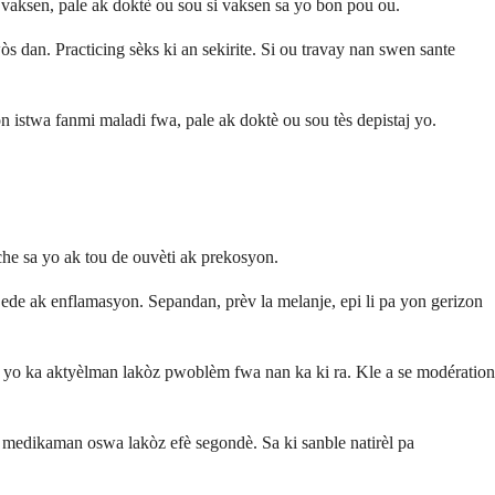
vaksen, pale ak doktè ou sou si vaksen sa yo bon pou ou.
s dan. Practicing sèks ki an sekirite. Si ou travay nan swen sante
 istwa fanmi maladi fwa, pale ak doktè ou sou tès depistaj yo.
he sa yo ak tou de ouvèti ak prekosyon.
a ede ak enflamasyon. Sepandan, prèv la melanje, epi li pa yon gerizon
 yo ka aktyèlman lakòz pwoblèm fwa nan ka ki ra. Kle a se modération
k medikaman oswa lakòz efè segondè. Sa ki sanble natirèl pa