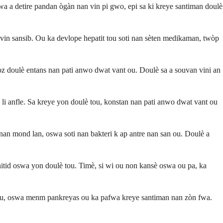
fwa a detire pandan ògàn nan vin pi gwo, epi sa ki kreye santiman doulè
i vin sansib. Ou ka devlope hepatit tou soti nan sèten medikaman, twòp
òz doulè entans nan pati anwo dwat vant ou. Doulè sa a souvan vini an
li anfle. Sa kreye yon doulè tou, konstan nan pati anwo dwat vant ou
nan mond lan, oswa soti nan bakteri k ap antre nan san ou. Doulè a
itid oswa yon doulè tou. Timè, si wi ou non kansè oswa ou pa, ka
at ou, oswa menm pankreyas ou ka pafwa kreye santiman nan zòn fwa.