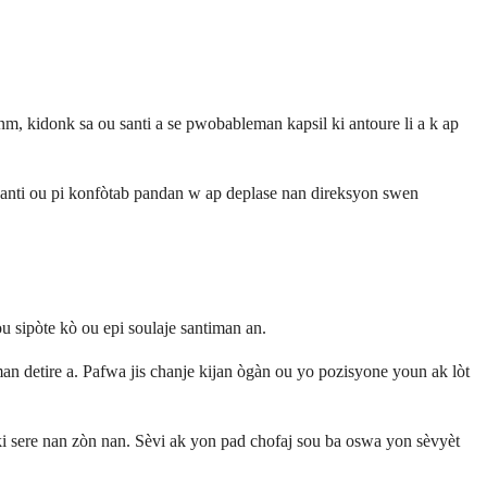
m, kidonk sa ou santi a se pwobableman kapsil ki antoure li a k ap
santi ou pi konfòtab pandan w ap deplase nan direksyon swen
 sipòte kò ou epi soulaje santiman an.
an detire a. Pafwa jis chanje kijan ògàn ou yo pozisyone youn ak lòt
ki sere nan zòn nan. Sèvi ak yon pad chofaj sou ba oswa yon sèvyèt