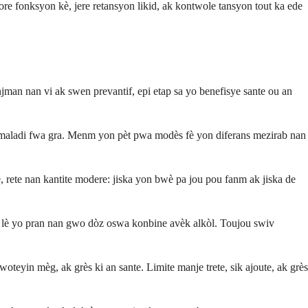
e fonksyon kè, jere retansyon likid, ak kontwole tansyon tout ka ede
man nan vi ak swen prevantif, epi etap sa yo benefisye sante ou an
n maladi fwa gra. Menm yon pèt pwa modès fè yon diferans mezirab nan
, rete nan kantite modere: jiska yon bwè pa jou pou fanm ak jiska de
 lè yo pran nan gwo dòz oswa konbine avèk alkòl. Toujou swiv
teyin mèg, ak grès ki an sante. Limite manje trete, sik ajoute, ak grès