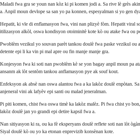
Maladi fwa gra se youn nan kòz ki pi komen jodi a. Sa rive lè grès aki
a. Anpil moun devlope sa san yo pa konnen, espesyalman si yo gen dy
Hepatit, ki vle di enflamasyon fwa, vini nan plizyè fòm. Hepatit viral
itilizasyon alkòl, oswa kondisyon otoiminitè kote kò ou atake fwa ou p
Pwoblèm vezikul yo souvan parèt tankou doulè fwa paske vezikul ou a 
detente epi li ka vin pi mal apre ou fin manje manje gra.
Konjesyon fwa ki soti nan pwoblèm kè se yon bagay anpil moun pa atan
ansanm ak lòt sentòm tankou anflamasyon pye ak souf kout.
Enfeksyon ak absè nan oswa alantou fwa a ka lakòz doulè enpòtan. Sa y
anjeneral vini ak lafyèv epi santi ou malad jeneralman.
Pi piti komen, chist fwa oswa timè ka lakòz malèz. Pi fwa chist yo bo
lakòz doulè jan yo grandi epi detire kapsil fwa a.
Nan sitiyasyon ki ra, ou ka fè eksperyans doulè reflete soti nan lòt
Siyal doulè kò ou yo ka etonan enprevizib konsènan kote.