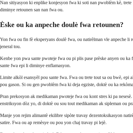
Nan sitiyasyon ki enplike konjesyon fwa ki soti nan pwoblèm kè, trete
diminye retounen san nan fwa ou.
Èske ou ka anpeche doulè fwa retounen?
Yon fwa ou fin fè eksperyans doulè fwa, ou natirèlman vle anpeche li 
jeneral tou.
Kenbe yon pwa sante pwoteje fwa ou pi plis pase prèske anyen ou ka 
sante fwa epi li diminye enflamasyon.
Limite alkòl esansyèl pou sante fwa. Fwa ou trete tout sa ou bwè, epi 
pou gason. Si ou gen pwoblèm fwa ki deja egziste, doktè ou ka rekòman
Pran prekosyon ak medikaman pwoteje fwa ou kont stres ki pa nesesè.
enstriksyon dòz yo, di doktè ou sou tout medikaman ak sipleman ou pr
Manje yon rejim alimantè ekilibre sipòte travay dezentoksikasyon natirè
satire. Fwa ou ap remèsye ou pou yon chaj travay pi lejè.