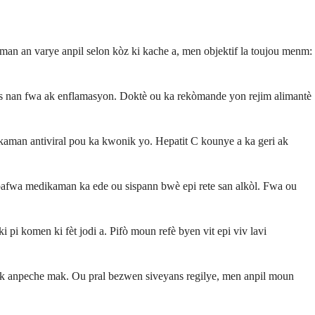
an an varye anpil selon kòz ki kache a, men objektif la toujou menm:
ès nan fwa ak enflamasyon. Doktè ou ka rekòmande yon rejim alimantè
ikaman antiviral pou ka kwonik yo. Hepatit C kounye a ka geri ak
i pafwa medikaman ka ede ou sispann bwè epi rete san alkòl. Fwa ou
 pi komen ki fèt jodi a. Pifò moun refè byen vit epi viv lavi
 ak anpeche mak. Ou pral bezwen siveyans regilye, men anpil moun