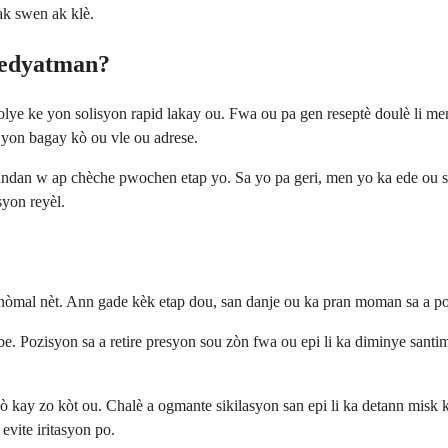
ak swen ak klè.
medyatman?
ye ke yon solisyon rapid lakay ou. Fwa ou pa gen reseptè doulè li men
l yon bagay kò ou vle ou adrese.
pandan w ap chèche pwochen etap yo. Sa yo pa geri, men yo ka ede ou 
yon reyèl.
nòmal nèt. Ann gade kèk etap dou, san danje ou ka pran moman sa a pou
 Pozisyon sa a retire presyon sou zòn fwa ou epi li ka diminye santim
ò kay zo kòt ou. Chalè a ogmante sikilasyon san epi li ka detann misk 
 evite iritasyon po.