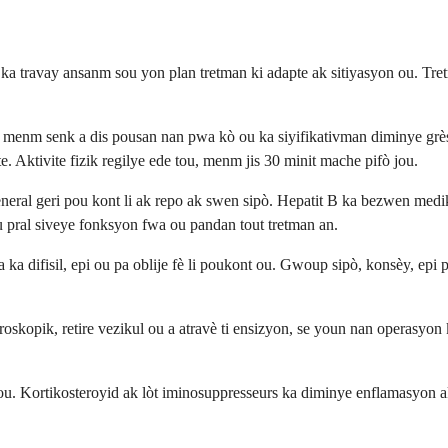
 travay ansanm sou yon plan tretman ki adapte ak sitiyasyon ou. Tretm
i menm senk a dis pousan nan pwa kò ou ka siyifikativman diminye gr
te. Aktivite fizik regilye ede tou, menm jis 30 minit mache pifò jou.
jeneral geri pou kont li ak repo ak swen sipò. Hepatit B ka bezwen med
pral siveye fonksyon fwa ou pandan tout tretman an.
ka difisil, epi ou pa oblije fè li poukont ou. Gwoup sipò, konsèy, ep
kopik, retire vezikul ou a atravè ti ensizyon, se youn nan operasyon ki
 ou. Kortikosteroyid ak lòt iminosuppresseurs ka diminye enflamasyon