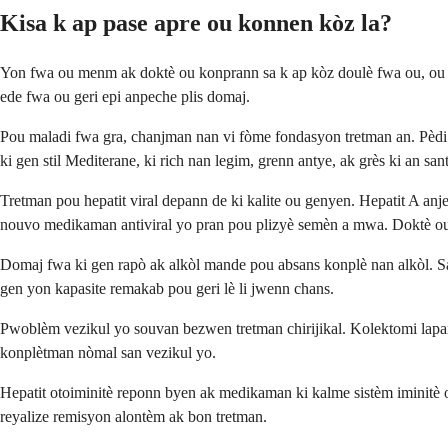
Kisa k ap pase apre ou konnen kòz la?
Yon fwa ou menm ak doktè ou konprann sa k ap kòz doulè fwa ou, ou ka
ede fwa ou geri epi anpeche plis domaj.
Pou maladi fwa gra, chanjman nan vi fòme fondasyon tretman an. Pèd
ki gen stil Mediterane, ki rich nan legim, grenn antye, ak grès ki an san
Tretman pou hepatit viral depann de ki kalite ou genyen. Hepatit A an
nouvo medikaman antiviral yo pran pou plizyè semèn a mwa. Doktè ou 
Domaj fwa ki gen rapò ak alkòl mande pou absans konplè nan alkòl. Sa 
gen yon kapasite remakab pou geri lè li jwenn chans.
Pwoblèm vezikul yo souvan bezwen tretman chirijikal. Kolektomi laparos
konplètman nòmal san vezikul yo.
Hepatit otoiminitè reponn byen ak medikaman ki kalme sistèm iminitè
reyalize remisyon alontèm ak bon tretman.