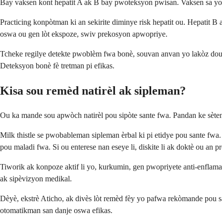
Bay vaksen kont hepatit A ak B bay pwoteksyon pwisan. Vaksen sa yo s
Practicing konpòtman ki an sekirite diminye risk hepatit ou. Hepatit B 
oswa ou gen lòt ekspoze, swiv prekosyon apwopriye.
Tcheke regilye detekte pwoblèm fwa bonè, souvan anvan yo lakòz doulè.
Deteksyon bonè fè tretman pi efikas.
Kisa sou remèd natirèl ak sipleman?
Ou ka mande sou apwòch natirèl pou sipòte sante fwa. Pandan ke sète
Milk thistle se pwobableman sipleman èrbal ki pi etidye pou sante fwa.
pou maladi fwa. Si ou enterese nan eseye li, diskite li ak doktè ou an p
Tiworik ak konpoze aktif li yo, kurkumin, gen pwopriyete anti-enfla
ak sipèvizyon medikal.
Dèyè, ekstrè Aticho, ak divès lòt remèd fèy yo pafwa rekòmande pou san
otomatikman san danje oswa efikas.