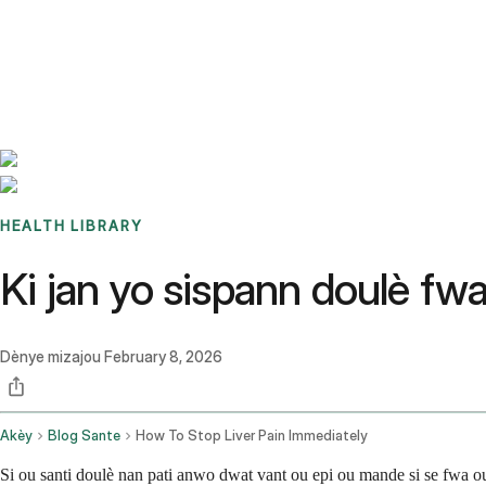
Benchmarks
Stories
FAQ
Sign up / Log in
HEALTH LIBRARY
Ki jan yo sispann doulè f
Dènye mizajou
February 8, 2026
Akèy
Blog Sante
How To Stop Liver Pain Immediately
Si ou santi doulè nan pati anwo dwat vant ou epi ou mande si se fwa ou