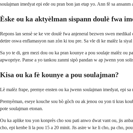
soulajman imedyat epi ede ou pran bon jan etap yo. Ann fè sa ansanm 
Èske ou ka aktyèlman sispann doulè fwa i
Repons lan sensè se ke vre doulè fwa anjeneral bezwen swen medikal ol
detire oswa enflamasyon nan zòn ki tou pre. Sa vle di ke malèz la siya
Sa yo te di, gen mezi dou ou ka pran kounye a pou soulaje malèz ou 
apwopriye. Panse a yo tankou zanmi sipò pandan w ap jwenn yon solis
Kisa ou ka fè kounye a pou soulajman?
Lè malèz frape, premye ensten ou ka jwenn soulajman imedyat, epi sa 
Premyèman, eseye kouche sou bò gòch ou ak jenou ou yon ti kras koube.
pote soulajman etonan.
Ou ka aplike tou yon konprès cho sou pati anwo dwat vant ou, jis anba
cho, epi kenbe li la pou 15 a 20 minit. Jis asire w ke li cho, pa cho, pou