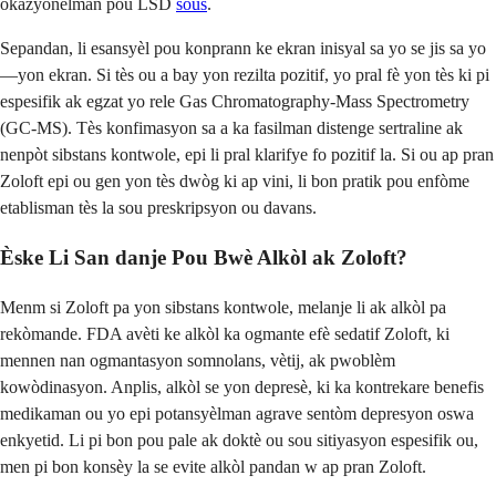
okazyonèlman pou LSD
sous
.
Sepandan, li esansyèl pou konprann ke ekran inisyal sa yo se jis sa yo
—yon ekran. Si tès ou a bay yon rezilta pozitif, yo pral fè yon tès ki pi
espesifik ak egzat yo rele Gas Chromatography-Mass Spectrometry
(GC-MS). Tès konfimasyon sa a ka fasilman distenge sertraline ak
nenpòt sibstans kontwole, epi li pral klarifye fo pozitif la. Si ou ap pran
Zoloft epi ou gen yon tès dwòg ki ap vini, li bon pratik pou enfòme
etablisman tès la sou preskripsyon ou davans.
Èske Li San danje Pou Bwè Alkòl ak Zoloft?
Menm si Zoloft pa yon sibstans kontwole, melanje li ak alkòl pa
rekòmande. FDA avèti ke alkòl ka ogmante efè sedatif Zoloft, ki
mennen nan ogmantasyon somnolans, vètij, ak pwoblèm
kowòdinasyon. Anplis, alkòl se yon depresè, ki ka kontrekare benefis
medikaman ou yo epi potansyèlman agrave sentòm depresyon oswa
enkyetid. Li pi bon pou pale ak doktè ou sou sitiyasyon espesifik ou,
men pi bon konsèy la se evite alkòl pandan w ap pran Zoloft.