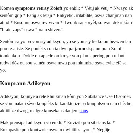
Komen
symptoms retray Zoloft
yo enkli: * Vètij ak vètij * Nwayo ak
sentòm grip * Fatig ak letaji * Enkyetid, iritabilite, oswa chanjman nan
atitid * Ensonni oswa rèv vivan * Twoub sansoryèl, souvan dekri kòm
“brain zaps” oswa “brain shivers”
Sentòm sa yo pa yon siy adiksyon; yo se yon siy ke kò ou bezwen tan
pou re-ajiste. Se poutèt sa ou ta dwe
pa janm
sispann pran Zoloft
toudenkou. Doktè ou ap ede ou kreye yon plan tapering pou ralanti
redwi dòz ou sou semèn oswa mwa pou minimize oswa evite efè sa
yo.
Konprann Adiksyon
Adiksyon, kounye a rele klinikman kòm yon Substance Use Disorder,
se yon maladi sèvo konplèks ki karakterize pa konpulsyon nan chèche
ak itilize dwòg, malgre konsekans danjere
sous
.
Mak prensipal adiksyon yo enkli: * Envizib pou sibstans la. *
Enkapasite pou kontwole oswa redwi itilizasyon. * Neglije