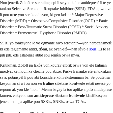
Non jenerik Zoloft se sertraline, epi li se yon kalite antidepresè li te ye
tankou Selective Serotonin Reuptake Inhibitor (SSRI). FDA apwouve
li pou trete yon seri kondisyon, ki gen ladan: * Major Depressive
Disorder (MDD) * Obsessive-Compulsive Disorder (OCD) * Panic
Disorder * Post-Traumatic Stress Disorder (PTSD) * Social Anxiety
Disorder * Premenstrual Dysphoric Disorder (PMDD)
SSRI yo fonksyone lè yo ogmante nivo serotonin—yon nerotransmetè
ki ede reglemante atitid, dòmi, ak byen-etè—nan sèvo a
sous
. Li fè sa
piti piti, ede estabilize atitid sou semèn oswa mwa.
Kritikman, Zoloft pa lakòz yon kouray eforik oswa yon efè kalman
imedyat ke moun ka chèche pou abize. Paske li manke efè entoksikan
sa a, potansyèl li pou abi konsidere kòm ekstrèmman ba. Se poutèt sa
kesyon an si wi ou non
sertraline sibstans kontwole
estati nesesè yo
reponn ak yon klè “non.” Menm bagay la tou aplike a pifò antidepresè
komen; enkyetid sou
antidepresè sibstans kontwole
klasifikasyon
jeneralman pa aplike pou SSRIs, SNRIs, oswa TCAs.