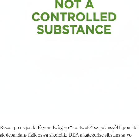
Rezon prensipal ki fè yon dwòg yo “kontwole” se potansyèl li pou abi
ak depandans fizik oswa sikolojik. DEA a kategorize sibstans sa yo