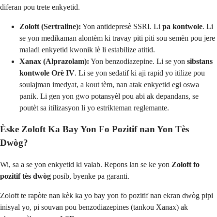
diferan pou trete enkyetid.
Zoloft (Sertraline):
Yon antidepresè SSRI. Li
pa kontwole
. Li
se yon medikaman alontèm ki travay piti piti sou semèn pou jere
maladi enkyetid kwonik lè li estabilize atitid.
Xanax (Alprazolam):
Yon benzodiazepine. Li se yon
sibstans
kontwole Orè IV
. Li se yon sedatif ki aji rapid yo itilize pou
soulajman imedyat, a kout tèm, nan atak enkyetid egi oswa
panik. Li gen yon gwo potansyèl pou abi ak depandans, se
poutèt sa itilizasyon li yo estrikteman reglemante.
Èske Zoloft Ka Bay Yon Fo Pozitif nan Yon Tès
Dwòg?
Wi, sa a se yon enkyetid ki valab. Repons lan se ke yon
Zoloft fo
pozitif tès dwòg
posib, byenke pa garanti.
Zoloft te rapòte nan kèk ka yo bay yon fo pozitif nan ekran dwòg pipi
inisyal yo, pi souvan pou benzodiazepines (tankou Xanax) ak