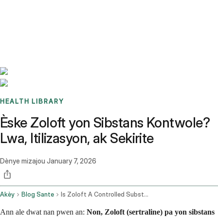
Benchmarks
Stories
FAQ
Sign up / Log in
HEALTH LIBRARY
Èske Zoloft yon Sibstans Kontwole?
Lwa, Itilizasyon, ak Sekirite
Dènye mizajou
January 7, 2026
Akèy
Blog Sante
Is Zoloft A Controlled Substance
Ann ale dwat nan pwen an:
Non, Zoloft (sertraline) pa yon sibstans