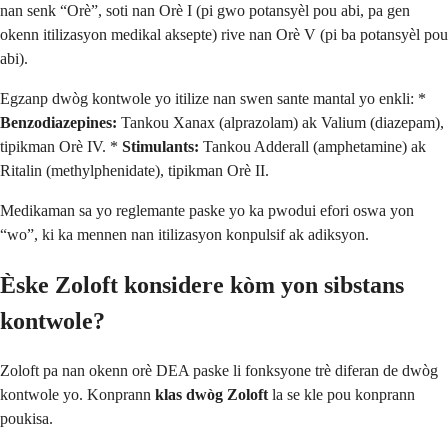
nan senk “Orè”, soti nan Orè I (pi gwo potansyèl pou abi, pa gen
okenn itilizasyon medikal aksepte) rive nan Orè V (pi ba potansyèl pou
abi).
Egzanp dwòg kontwole yo itilize nan swen sante mantal yo enkli: *
Benzodiazepines:
Tankou Xanax (alprazolam) ak Valium (diazepam),
tipikman Orè IV. *
Stimulants:
Tankou Adderall (amphetamine) ak
Ritalin (methylphenidate), tipikman Orè II.
Medikaman sa yo reglemante paske yo ka pwodui efori oswa yon
“wo”, ki ka mennen nan itilizasyon konpulsif ak adiksyon.
Èske Zoloft konsidere kòm yon sibstans
kontwole?
Zoloft pa nan okenn orè DEA paske li fonksyone trè diferan de dwòg
kontwole yo. Konprann
klas dwòg Zoloft
la se kle pou konprann
poukisa.