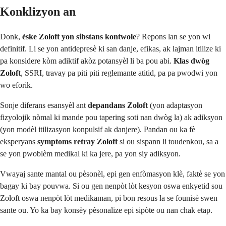
Konklizyon an
Donk,
èske Zoloft yon sibstans kontwole
? Repons lan se yon wi
definitif. Li se yon antidepresè ki san danje, efikas, ak lajman itilize ki
pa konsidere kòm adiktif akòz potansyèl li ba pou abi.
Klas dwòg
Zoloft
, SSRI, travay pa piti piti reglemante atitid, pa pa pwodwi yon
wo eforik.
Sonje diferans esansyèl ant
depandans Zoloft
(yon adaptasyon
fizyolojik nòmal ki mande pou tapering soti nan dwòg la) ak adiksyon
(yon modèl itilizasyon konpulsif ak danjere). Pandan ou ka fè
eksperyans
symptoms retray Zoloft
si ou sispann li toudenkou, sa a
se yon pwoblèm medikal ki ka jere, pa yon siy adiksyon.
Vwayaj sante mantal ou pèsonèl, epi gen enfòmasyon klè, faktè se yon
bagay ki bay pouvwa. Si ou gen nenpòt lòt kesyon oswa enkyetid sou
Zoloft oswa nenpòt lòt medikaman, pi bon resous la se founisè swen
sante ou. Yo ka bay konsèy pèsonalize epi sipòte ou nan chak etap.