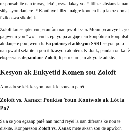
responsablite nan travay, lekòl, oswa lakay yo. * Itilize sibstans la nan
sitiyasyon danjere. * Kontinye itilize malgre konnen li ap lakòz domaj
fizik oswa sikolojik.
Zoloft tou senpleman pa anfòm nan pwofil sa a. Moun pa anvye li, yo
pa jwenn yon “wo” nan li, epi yo pa angaje nan konpòtman konpulsif
ak danjere pou jwenn li. Ba
potansyèl adiksyon SSRI
se yon poto
nan pwofil sekirite li pou itilizasyon alontèm. Kidonk, pandan ou ka fè
eksperyans
depandans Zoloft
, li pa menm jan ak yo te adikte.
Kesyon ak Enkyetid Komen sou Zoloft
Ann adrese kèk kesyon pratik ki souvan parèt.
Zoloft vs. Xanax: Poukisa Youn Kontwole ak Lòt la
Pa?
Sa a se yon egzanp pafè nan mond reyèl la nan diferans ke nou te
diskite. Konparezon
Zoloft vs. Xanax
mete aksan sou de apwòch