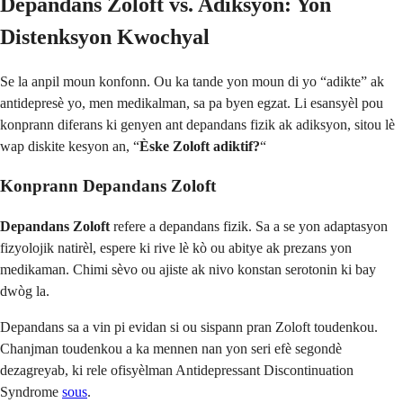
Depandans Zoloft vs. Adiksyon: Yon
Distenksyon Kwochyal
Se la anpil moun konfonn. Ou ka tande yon moun di yo “adikte” ak
antidepresè yo, men medikalman, sa pa byen egzat. Li esansyèl pou
konprann diferans ki genyen ant depandans fizik ak adiksyon, sitou lè
wap diskite kesyon an, “
Èske Zoloft adiktif?
“
Konprann Depandans Zoloft
Depandans Zoloft
refere a depandans fizik. Sa a se yon adaptasyon
fizyolojik natirèl, espere ki rive lè kò ou abitye ak prezans yon
medikaman. Chimi sèvo ou ajiste ak nivo konstan serotonin ki bay
dwòg la.
Depandans sa a vin pi evidan si ou sispann pran Zoloft toudenkou.
Chanjman toudenkou a ka mennen nan yon seri efè segondè
dezagreyab, ki rele ofisyèlman Antidepressant Discontinuation
Syndrome
sous
.