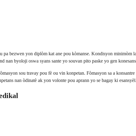
la. Ou pa bezwen yon diplòm kat ane pou kòmanse. Kondisyon minimòm 
nd nan byoloji oswa syans sante yo souvan pito paske yo gen konesans
 fòmasyon sou travay pou fè ou vin konpetan. Fòmasyon sa a konsantre 
etans nan òdinatè ak yon volonte pou aprann yo se bagay ki esansyèl
edikal