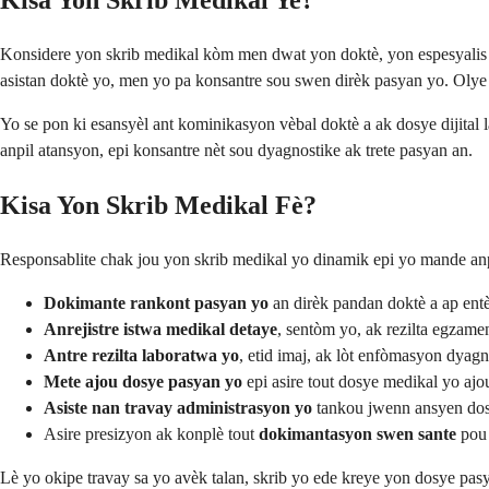
Kisa Yon Skrib Medikal Ye?
Konsidere yon skrib medikal kòm men dwat yon doktè, yon espesyalis d
asistan doktè yo, men yo pa konsantre sou swen dirèk pasyan yo. Olye d
Yo se pon ki esansyèl ant kominikasyon vèbal doktè a ak dosye dijital 
anpil atansyon, epi konsantre nèt sou dyagnostike ak trete pasyan an.
Kisa Yon Skrib Medikal Fè?
Responsablite chak jou yon skrib medikal yo dinamik epi yo mande anpil
Dokimante rankont pasyan yo
an dirèk pandan doktè a ap entè
Anrejistre istwa medikal detaye
, sentòm yo, ak rezilta egzamen
Antre rezilta laboratwa yo
, etid imaj, ak lòt enfòmasyon dyag
Mete ajou dosye pasyan yo
epi asire tout dosye medikal yo ajo
Asiste nan travay administrasyon yo
tankou jwenn ansyen dos
Asire presizyon ak konplè tout
dokimantasyon swen sante
pou 
Lè yo okipe travay sa yo avèk talan, skrib yo ede kreye yon dosye pasy