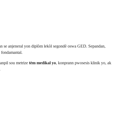
lan se anjeneral yon diplòm lekòl segondè oswa GED. Sepandan,
 fondamantal.
anpil sou metrize
tèm medikal yo
, konprann pwosesis klinik yo, ak
.