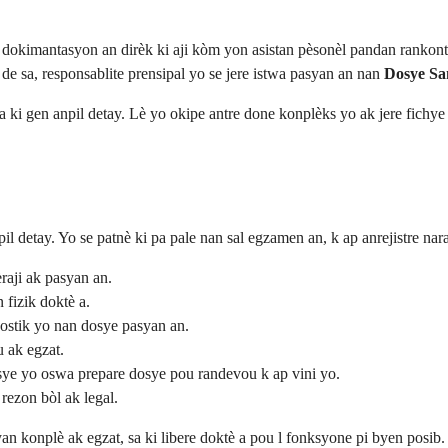
okimantasyon an dirèk ki aji kòm yon asistan pèsonèl pandan rankont p
e sa, responsablite prensipal yo se jere istwa pasyan an nan
Dosye Sa
la ki gen anpil detay. Lè yo okipe antre done konplèks yo ak jere fichy
 detay. Yo se patnè ki pa pale nan sal egzamen an, k ap anrejistre nara
raji ak pasyan an.
 fizik doktè a.
nostik yo nan dosye pasyan an.
u ak egzat.
ye yo oswa prepare dosye pou randevou k ap vini yo.
rezon bòl ak legal.
an konplè ak egzat, sa ki libere doktè a pou l fonksyone pi byen posib.