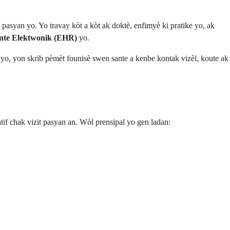
asyan yo. Yo travay kòt a kòt ak doktè, enfimyè ki pratike yo, ak
nte Elektwonik (EHR)
yo.
e yo, yon skrib pèmèt founisè swen sante a kenbe kontak vizèl, koute ak
tif chak vizit pasyan an. Wòl prensipal yo gen ladan: