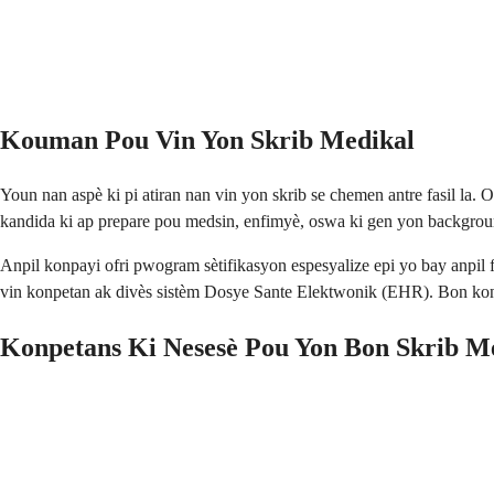
Kouman Pou Vin Yon Skrib Medikal
Youn nan aspè ki pi atiran nan vin yon skrib se chemen antre fasil 
kandida ki ap prepare pou medsin, enfimyè, oswa ki gen yon backgrou
Anpil konpayi ofri pwogram sètifikasyon espesyalize epi yo bay anpil
vin konpetan ak divès sistèm Dosye Sante Elektwonik (EHR). Bon konp
Konpetans Ki Nesesè Pou Yon Bon Skrib M