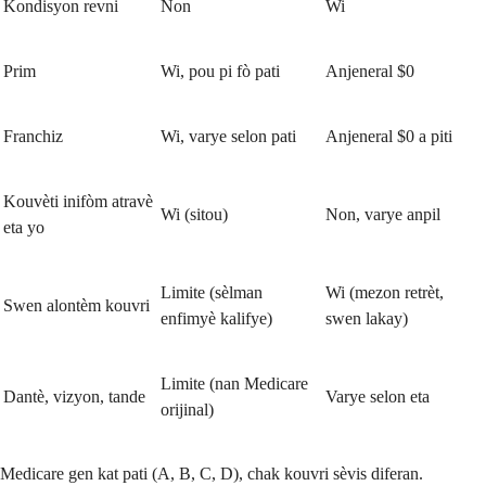
Kondisyon revni
Non
Wi
Prim
Wi, pou pi fò pati
Anjeneral $0
Franchiz
Wi, varye selon pati
Anjeneral $0 a piti
Kouvèti inifòm atravè
Wi (sitou)
Non, varye anpil
eta yo
Limite (sèlman
Wi (mezon retrèt,
Swen alontèm kouvri
enfimyè kalifye)
swen lakay)
Limite (nan Medicare
Dantè, vizyon, tande
Varye selon eta
orijinal)
Medicare gen kat pati (A, B, C, D), chak kouvri sèvis diferan.