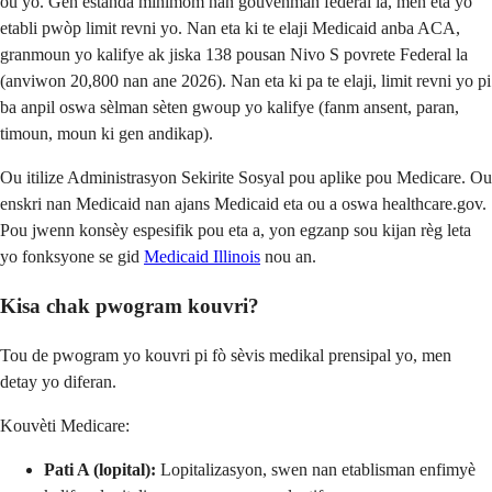
ou yo. Gen estanda minimòm nan gouvènman federal la, men eta yo
etabli pwòp limit revni yo. Nan eta ki te elaji Medicaid anba ACA,
granmoun yo kalifye ak jiska 138 pousan Nivo S povrete Federal la
(anviwon 20,800 nan ane 2026). Nan eta ki pa te elaji, limit revni yo pi
ba anpil oswa sèlman sèten gwoup yo kalifye (fanm ansent, paran,
timoun, moun ki gen andikap).
Ou itilize Administrasyon Sekirite Sosyal pou aplike pou Medicare. Ou
enskri nan Medicaid nan ajans Medicaid eta ou a oswa healthcare.gov.
Pou jwenn konsèy espesifik pou eta a, yon egzanp sou kijan règ leta
yo fonksyone se gid
Medicaid Illinois
nou an.
Kisa chak pwogram kouvri?
Tou de pwogram yo kouvri pi fò sèvis medikal prensipal yo, men
detay yo diferan.
Kouvèti Medicare:
Pati A (lopital):
Lopitalizasyon, swen nan etablisman enfimyè