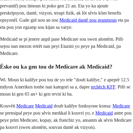
prevantif) pou timoun ki poko gen 21 an. Eta yo ka ajoute
preskripsyon, dantè, vizyon, terapi fizik, ak lòt sèvis kòm benefis
opsyonèl. Gade gid nou an sou
Medicaid dantè pou granmoun
eta pa
eta pou yon egzanp sou kijan sa varye.
Medicaid se pi jenere anpil pase Medicare sou swen alontèm. Pifò
sejou nan mezon retrèt nan peyi Etazini yo peye pa Medicaid, pa
Medicare.
Èske ou ka gen tou de Medicare ak Medicaid?
Wi. Moun ki kalifye pou tou de yo rele "doub kalifye," e apeprè 12.5
milyon Ameriken tonbe nan kategori sa a, dapre
rechèch KFF
. Pifò se
moun ki gen 65 an+ ki gen revni ki ba.
Kouvèti
Medicare
Medicaid
doub kalifye fonksyone konsa:
Medicare
se prensipal peye pou sèvis medikal li kouvri yo, e
Medicaid
antre pou
peye prim Medicare, kopay, ak franchiz yo, ansanm ak sèvis Medicare
pa kouvri (swen alontèm, souvan dantè ak vizyon).