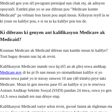
Medicaid gen yon sèl pwogram prensipal nan chak eta, ak adisyon
opsyonèl. Estrikti plan yo se ase diferan pou "Medicare kontre
Medicaid" pa vrèman bon fason pou anpil moun. Kèksyon reyèl la se
ki youn ou kalifye pou, e si ou ta ka kalifye pou tou de.
Ki diferans ki genyen ant kalifikasyon Medicare ak
Medicaid?
Kouman Medicare ak Medicaid diferan nan kantite moun ki kalifye?
Tout bagay desann nan laj ak revni.
Kalifikasyon Medicare mande swa laj (65 an ak plis) oswa andikap.
Medicare.gov
di ke pi fò nan moun yo otomatikman kalifye si yo
menm oswa patnè yo te travay omwen 10 ane (40 trimès) peye taks
Medicare. Moun ki gen mwens pase 65 an kalifye si yo te resevwa
Asirans Andikap Sekirite Sosyal (SSDI) pandan 24 mwa, oswa yo gen
ALS oswa maladi ren nan dènye etap.
Kalifikasyon Medicaid varye selon revni, gwosè fanmi ak règleman eta