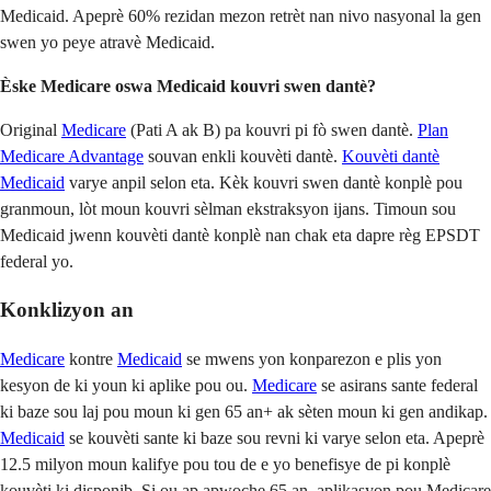
Medicaid. Apeprè 60% rezidan mezon retrèt nan nivo nasyonal la gen
swen yo peye atravè Medicaid.
Èske Medicare oswa Medicaid kouvri swen dantè?
Original
Medicare
(Pati A ak B) pa kouvri pi fò swen dantè.
Plan
Medicare Advantage
souvan enkli kouvèti dantè.
Kouvèti dantè
Medicaid
varye anpil selon eta. Kèk kouvri swen dantè konplè pou
granmoun, lòt moun kouvri sèlman ekstraksyon ijans. Timoun sou
Medicaid jwenn kouvèti dantè konplè nan chak eta dapre règ EPSDT
federal yo.
Konklizyon an
Medicare
kontre
Medicaid
se mwens yon konparezon e plis yon
kesyon de ki youn ki aplike pou ou.
Medicare
se asirans sante federal
ki baze sou laj pou moun ki gen 65 an+ ak sèten moun ki gen andikap.
Medicaid
se kouvèti sante ki baze sou revni ki varye selon eta. Apeprè
12.5 milyon moun kalifye pou tou de e yo benefisye de pi konplè
kouvèti ki disponib. Si ou ap apwoche 65 an, aplikasyon pou Medicare