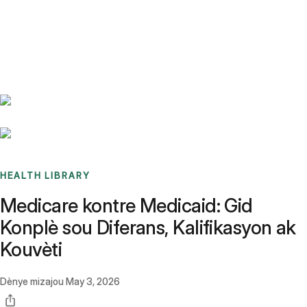
Benchmarks
Stories
FAQ
Sign up / Log in
HEALTH LIBRARY
Medicare kontre Medicaid: Gid
Konplè sou Diferans, Kalifikasyon ak
Kouvèti
Dènye mizajou
May 3, 2026