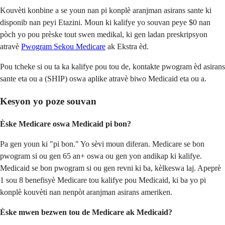
Kouvèti konbine a se youn nan pi konplè aranjman asirans sante ki
disponib nan peyi Etazini. Moun ki kalifye yo souvan peye $0 nan
pòch yo pou prèske tout swen medikal, ki gen ladan preskripsyon
atravè
Pwogram Sekou Medicare
ak Ekstra èd.
Pou tcheke si ou ta ka kalifye pou tou de, kontakte pwogram èd asirans
sante eta ou a (SHIP) oswa aplike atravè biwo Medicaid eta ou a.
Kesyon yo poze souvan
Èske Medicare oswa Medicaid pi bon?
Pa gen youn ki "pi bon." Yo sèvi moun diferan. Medicare se bon
pwogram si ou gen 65 an+ oswa ou gen yon andikap ki kalifye.
Medicaid se bon pwogram si ou gen revni ki ba, kèlkeswa laj. Apeprè
1 sou 8 benefisyè Medicare tou kalifye pou Medicaid, ki ba yo pi
konplè kouvèti nan nenpòt aranjman asirans ameriken.
Èske mwen bezwen tou de Medicare ak Medicaid?