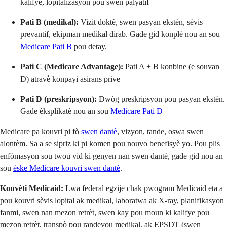
kalifye, lopitalizasyon pou swen palyatif
Pati B (medikal):
Vizit doktè, swen pasyan ekstèn, sèvis
prevantif, ekipman medikal dirab. Gade gid konplè nou an sou
Medicare Pati B
pou detay.
Pati C (Medicare Advantage):
Pati A + B konbine (e souvan
D) atravè konpayi asirans prive
Pati D (preskripsyon):
Dwòg preskripsyon pou pasyan ekstèn.
Gade èksplikatè nou an sou
Medicare Pati D
Medicare pa kouvri pi fò
swen dantè
, vizyon, tande, oswa swen
alontèm. Sa a se sipriz ki pi komen pou nouvo benefisyè yo. Pou plis
enfòmasyon sou twou vid ki genyen nan swen dantè, gade gid nou an
sou
èske Medicare kouvri swen dantè
.
Kouvèti Medicaid:
Lwa federal egzije chak pwogram Medicaid eta a
pou kouvri sèvis lopital ak medikal, laboratwa ak X-ray, planifikasyon
fanmi, swen nan mezon retrèt, swen kay pou moun ki kalifye pou
mezon retrèt, transpò pou randevou medikal, ak EPSDT (swen