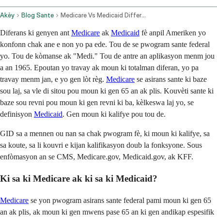
Akèy
Blog Sante
Medicare Vs Medicaid Difference Eligibility Coverage
Diferans ki genyen ant
Medicare
ak
Medicaid
fè anpil Ameriken yo
konfonn chak ane e non yo pa ede. Tou de se pwogram sante federal
yo. Tou de kòmanse ak "Medi." Tou de antre an aplikasyon menm jou
a an 1965. Epoutan yo travay ak moun ki totalman diferan, yo pa
travay menm jan, e yo gen lòt règ.
Medicare
se asirans sante ki baze
sou laj, sa vle di sitou pou moun ki gen 65 an ak plis. Kouvèti sante ki
baze sou revni pou moun ki gen revni ki ba, kèlkeswa laj yo, se
definisyon
Medicaid
. Gen moun ki kalifye pou tou de.
GID sa a mennen ou nan sa chak pwogram fè, ki moun ki kalifye, sa
sa koute, sa li kouvri e kijan kalifikasyon doub la fonksyone. Sous
enfòmasyon an se CMS, Medicare.gov, Medicaid.gov, ak KFF.
Ki sa ki Medicare ak ki sa ki Medicaid?
Medicare
se yon pwogram asirans sante federal pami moun ki gen 65
an ak plis, ak moun ki gen mwens pase 65 an ki gen andikap espesifik