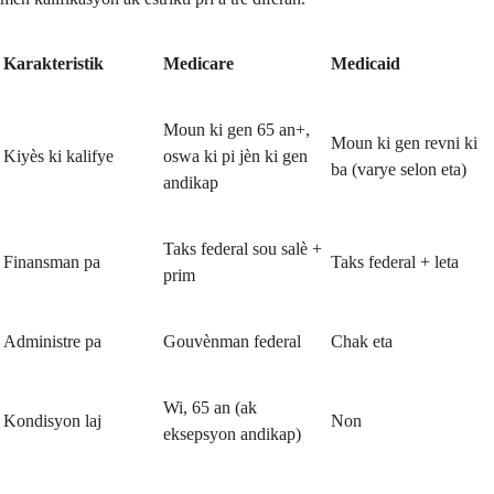
Karakteristik
Medicare
Medicaid
Moun ki gen 65 an+,
Moun ki gen revni ki
Kiyès ki kalifye
oswa ki pi jèn ki gen
ba (varye selon eta)
andikap
Taks federal sou salè +
Finansman pa
Taks federal + leta
prim
Administre pa
Gouvènman federal
Chak eta
Wi, 65 an (ak
Kondisyon laj
Non
eksepsyon andikap)