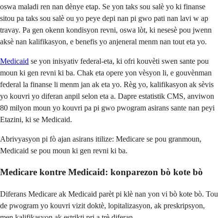
oswa maladi ren nan dènye etap. Se yon taks sou salè yo ki finanse
sitou pa taks sou salè ou yo peye depi nan pi gwo pati nan lavi w ap
travay. Pa gen okenn kondisyon revni, oswa lòt, ki nesesè pou jwenn
aksè nan kalifikasyon, e benefis yo anjeneral menm nan tout eta yo.
Medicaid
se yon inisyativ federal-eta, ki ofri kouvèti swen sante pou
moun ki gen revni ki ba. Chak eta opere yon vèsyon li, e gouvènman
federal la finanse li menm jan ak eta yo. Règ yo, kalifikasyon ak sèvis
yo kouvri yo diferan anpil selon eta a. Dapre estatistik CMS, anviwon
80 milyon moun yo kouvri pa pi gwo pwogram asirans sante nan peyi
Etazini, ki se Medicaid.
Abrivyasyon pi fò ajan asirans itilize: Medicare se pou granmoun,
Medicaid se pou moun ki gen revni ki ba.
Medicare kontre Medicaid: konparezon bò kote bò
Diferans Medicare ak Medicaid parèt pi klè nan yon vi bò kote bò. Tou
de pwogram yo kouvri vizit doktè, lopitalizasyon, ak preskripsyon,
men kalifikasyon ak estrikti pri a trè diferan.