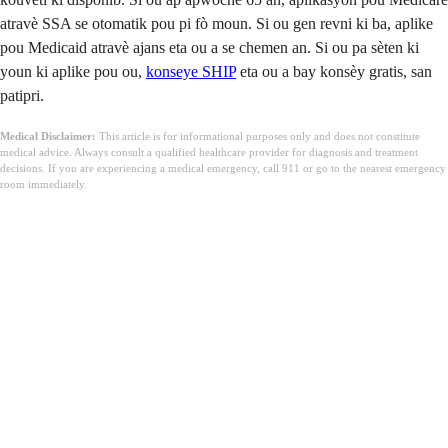
atravè SSA se otomatik pou pi fò moun. Si ou gen revni ki ba, aplike
pou Medicaid atravè ajans eta ou a se chemen an. Si ou pa sèten ki
youn ki aplike pou ou,
konseye SHIP
eta ou a bay konsèy gratis, san
patipri.
Medical Disclaimer:
This article is for informational purposes only and does not constitute
medical advice. Always consult a qualified healthcare provider for diagnosis and treatment
decisions. If you are experiencing a medical emergency, call 911 or go to the nearest emergency
room immediately.