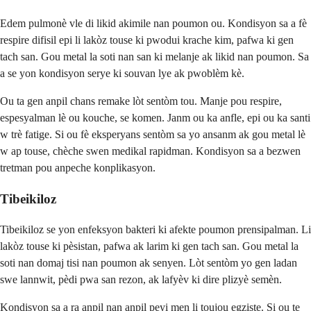
Edem pulmonè vle di likid akimile nan poumon ou. Kondisyon sa a fè
respire difisil epi li lakòz touse ki pwodui krache kim, pafwa ki gen
tach san. Gou metal la soti nan san ki melanje ak likid nan poumon. Sa
a se yon kondisyon serye ki souvan lye ak pwoblèm kè.
Ou ta gen anpil chans remake lòt sentòm tou. Manje pou respire,
espesyalman lè ou kouche, se komen. Janm ou ka anfle, epi ou ka santi
w trè fatige. Si ou fè eksperyans sentòm sa yo ansanm ak gou metal lè
w ap touse, chèche swen medikal rapidman. Kondisyon sa a bezwen
tretman pou anpeche konplikasyon.
Tibeikiloz
Tibeikiloz se yon enfeksyon bakteri ki afekte poumon prensipalman. Li
lakòz touse ki pèsistan, pafwa ak larim ki gen tach san. Gou metal la
soti nan domaj tisi nan poumon ak senyen. Lòt sentòm yo gen ladan
swe lannwit, pèdi pwa san rezon, ak lafyèv ki dire plizyè semèn.
Kondisyon sa a ra anpil nan anpil peyi men li toujou egziste. Si ou te