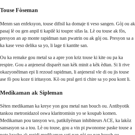
Touse Fòseman
Menm san enfeksyon, touse difisil ka domaje ti veso sangen. Gòj ou ak
pasaj lè ou gen anpil ti kapilè ki toupre sifas la. Lè ou touse ak fòs,
presyon an ap monte rapidman nan pwatrin ou ak gòj ou. Presyon sa a
ka kase veso delika sa yo, li lage ti kantite san.
Ou ka remake gou metal sa a apre yon kriz touse ki kite ou pa ka
respire. Gou a anjeneral disparèt nan kèk minit a kèk èdtan. Si li rive
okazyonèlman epi li rezoud rapidman, li anjeneral vle di ou jis touse
ase fò pou koze ti iritasyon. Kò ou pral geri ti chire sa yo pou kont li.
Medikaman ak Sipleman
Sèten medikaman ka kreye yon gou metal nan bouch ou. Antibyotik
tankou metronidazol oswa klaritromisin yo se koupab komen.
Medikaman pou tansyon wo, patikilyèman inhibiteurs ACE, ka lakòz
sansasyon sa a tou. Lè ou touse, gou a vin pi pwononse paske touse a
pote krache ak rezidi medikaman soti nan gòj ou nan bouch ou.