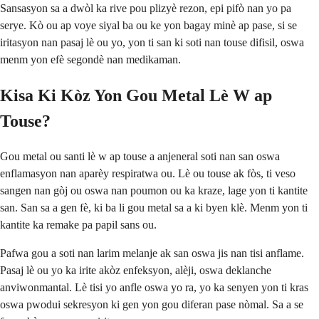
Sansasyon sa a dwòl ka rive pou plizyè rezon, epi pifò nan yo pa
serye. Kò ou ap voye siyal ba ou ke yon bagay minè ap pase, si se
iritasyon nan pasaj lè ou yo, yon ti san ki soti nan touse difisil, oswa
menm yon efè segondè nan medikaman.
Kisa Ki Kòz Yon Gou Metal Lè W ap
Touse?
Gou metal ou santi lè w ap touse a anjeneral soti nan san oswa
enflamasyon nan aparèy respiratwa ou. Lè ou touse ak fòs, ti veso
sangen nan gòj ou oswa nan poumon ou ka kraze, lage yon ti kantite
san. San sa a gen fè, ki ba li gou metal sa a ki byen klè. Menm yon ti
kantite ka remake pa papil sans ou.
Pafwa gou a soti nan larim melanje ak san oswa jis nan tisi anflame.
Pasaj lè ou yo ka irite akòz enfeksyon, alèji, oswa deklanche
anviwonmantal. Lè tisi yo anfle oswa yo ra, yo ka senyen yon ti kras
oswa pwodui sekresyon ki gen yon gou diferan pase nòmal. Sa a se