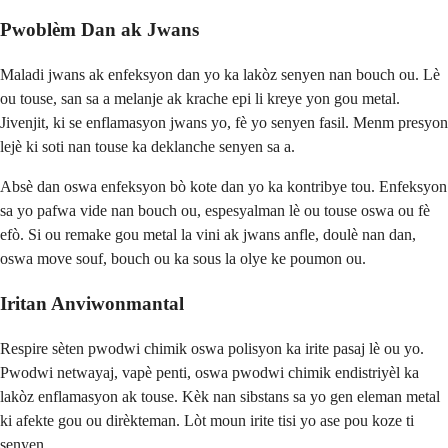
Pwoblèm Dan ak Jwans
Maladi jwans ak enfeksyon dan yo ka lakòz senyen nan bouch ou. Lè
ou touse, san sa a melanje ak krache epi li kreye yon gou metal.
Jivenjit, ki se enflamasyon jwans yo, fè yo senyen fasil. Menm presyon
lejè ki soti nan touse ka deklanche senyen sa a.
Absè dan oswa enfeksyon bò kote dan yo ka kontribye tou. Enfeksyon
sa yo pafwa vide nan bouch ou, espesyalman lè ou touse oswa ou fè
efò. Si ou remake gou metal la vini ak jwans anfle, doulè nan dan,
oswa move souf, bouch ou ka sous la olye ke poumon ou.
Iritan Anviwonmantal
Respire sèten pwodwi chimik oswa polisyon ka irite pasaj lè ou yo.
Pwodwi netwayaj, vapè penti, oswa pwodwi chimik endistriyèl ka
lakòz enflamasyon ak touse. Kèk nan sibstans sa yo gen eleman metal
ki afekte gou ou dirèkteman. Lòt moun irite tisi yo ase pou koze ti
senyen.