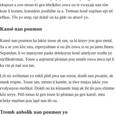
ekspoze a yon moun ki gen tibeikiloz oswa ou te vwayaje nan zòn
kote li komen, konsidere posibilite sa a. Tretman bonè enpòtan epi trè
efikas. Tès yo senp, epi doktè ou ka gide ou atravè yo.
Kansè nan poumon
Kansè nan poumon ka lakòz touse ak san, sa ki kreye yon gou metal.
Sa a se yon kòz rara, espesyalman si ou jèn oswa si ou pa janm fimen.
Sepandan, li vo mansyone paske deteksyon bonè amelyore rezilta yo
siyifikativman. Touse a anjeneral pèsistan pou semèn oswa mwa epi li
ka vin pi mal sou tan.
Lòt siy avètisman yo enkli pèdi pwa san rezon, doulè nan pwatrin, ak
mank respire. Touse san, menm ti kantite, ta dwe toujou lakòz yon
evalyasyon medikal. Doktè ou ka kòmande imaj ak lòt tès pou elimine
kòz serye. Pifò moun ki gen touse ki pèsistan pa gen kansè, men
tcheke enpòtan pou lapè nan tèt ou.
Tromb anbolik nan poumon yo