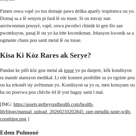
Fimen oswa vapè yo tou domaje pawa delika aparèy respiratwa ou yo.
Domaj sa a fè senyen pi fasil lè ou touse. Si ou travay nan
anviwonman pousyè, vapè, oswa pwodwi chimik ki gen fòs san
pwoteksyon, pasaj lè ou yo ka irite kwonikman. Iritasyon kwonik sa a
ogmante chans pou santi metal lè ou touse.
Kisa Ki Kòz Rares ak Serye?
Pandan ke pifò kòz gou metal ak
touse
yo pa danjere, kèk kondisyon
ra mande atansyon medikal. Li ede konnen posibilite sa yo egziste pou
ou ka rekonèt siy avètisman yo. Kondisyon sa yo ra, men konsyans ou
ba ou pouvwa pou chèche èd lè yon bagay santi l mal.
[IMG:
https://assets.getbeyondhealth.com/health-
lib/blogs/manual_upload_20260210202845_rare-metallic-taste-with-
coughing.png
]
Edem Pulmonè