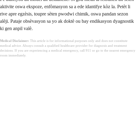
aktivite oswa ekspoze, enfòmasyon sa a ede idantifye kòz la. Petèt li
rive apre egzèsis, toupre sèten pwodwi chimik, oswa pandan sezon
alèji. Pataje obsèvasyon sa yo ak doktè ou bay endikasyon dyagnostik
ki gen anpil valè.
Medical Disclaimer:
This article is for informational purposes only and does not constitute
medical advice. Always consult a qualified healthcare provider for diagnosis and treatment
decisions. If you are experiencing a medical emergency, call 911 or go to the nearest emergency
room immediately.