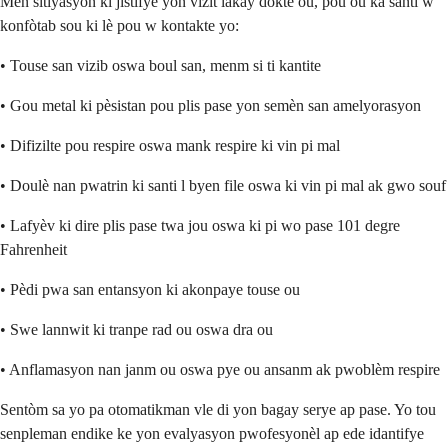
Men sitiyasyon ki jistifye yon vizit lakay doktè ou, pou ou ka santi w
konfòtab sou ki lè pou w kontakte yo:
• Touse san vizib oswa boul san, menm si ti kantite
• Gou metal ki pèsistan pou plis pase yon semèn san amelyorasyon
• Difizilte pou respire oswa mank respire ki vin pi mal
• Doulè nan pwatrin ki santi l byen file oswa ki vin pi mal ak gwo souf
• Lafyèv ki dire plis pase twa jou oswa ki pi wo pase 101 degre
Fahrenheit
• Pèdi pwa san entansyon ki akonpaye touse ou
• Swe lannwit ki tranpe rad ou oswa dra ou
• Anflamasyon nan janm ou oswa pye ou ansanm ak pwoblèm respire
Sentòm sa yo pa otomatikman vle di yon bagay serye ap pase. Yo tou
senpleman endike ke yon evalyasyon pwofesyonèl ap ede idantifye