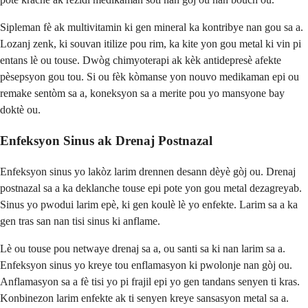
Sipleman fè ak multivitamin ki gen mineral ka kontribye nan gou sa a.
Lozanj zenk, ki souvan itilize pou rim, ka kite yon gou metal ki vin pi
entans lè ou touse. Dwòg chimyoterapi ak kèk antidepresè afekte
pèsepsyon gou tou. Si ou fèk kòmanse yon nouvo medikaman epi ou
remake sentòm sa a, koneksyon sa a merite pou yo mansyone bay
doktè ou.
Enfeksyon Sinus ak Drenaj Postnazal
Enfeksyon sinus yo lakòz larim drennen desann dèyè gòj ou. Drenaj
postnazal sa a ka deklanche touse epi pote yon gou metal dezagreyab.
Sinus yo pwodui larim epè, ki gen koulè lè yo enfekte. Larim sa a ka
gen tras san nan tisi sinus ki anflame.
Lè ou touse pou netwaye drenaj sa a, ou santi sa ki nan larim sa a.
Enfeksyon sinus yo kreye tou enflamasyon ki pwolonje nan gòj ou.
Anflamasyon sa a fè tisi yo pi frajil epi yo gen tandans senyen ti kras.
Konbinezon larim enfekte ak ti senyen kreye sansasyon metal sa a.