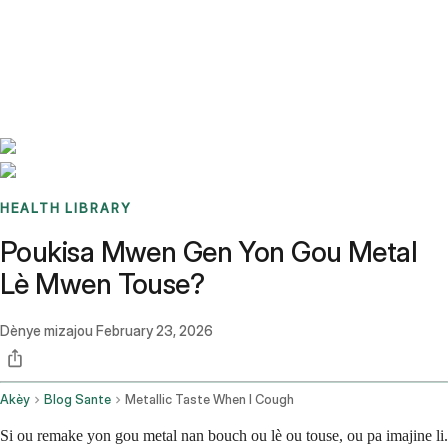
Benchmarks
Stories
FAQ
Sign up / Log in
HEALTH LIBRARY
Poukisa Mwen Gen Yon Gou Metal
Lè Mwen Touse?
Dènye mizajou
February 23, 2026
Akèy
Blog Sante
Metallic Taste When I Cough
Si ou remake yon gou metal nan bouch ou lè ou touse, ou pa imajine li.