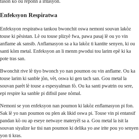
fason kò ou reponn a iritasyon.
Enfeksyon Respiratwa
Enfeksyon respiratwa tankou bwonchit oswa nemoni souvan lakòz
touse ki pèsistan. Lè ou touse plizyè fwa, pawa pasaj lè ou yo vin
anflame ak sansib. Anflamasyon sa a ka lakòz ti kantite senyen, ki ou
santi kòm metal. Enfeksyon an li menm pwodui tou larim epè ki ka
pote tras san.
Bwonchit rive lè tiyo bwonch yo nan poumon ou vin anflame. Ou ka
touse larim ki sanble jòn, vèt, oswa ki gen tach san. Gou metal la
souvan parèt lè touse a espesyalman fò. Ou ka santi pwatrin ou sere,
epi respire ka sanble pi difisil pase nòmal.
Nemoni se yon enfeksyon nan poumon ki lakòz enflamasyon pi fon.
Sak lè yo nan poumon ou plen ak likid oswa pi. Touse vin pi entansif
pandan kò ou ap eseye netwaye materyèl sa a. Gou metal la isit la
souvan siyalize ke tisi nan poumon ki delika yo ase irite pou yo senyen
yon ti kras.