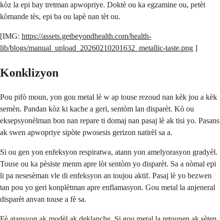
kòz la epi bay tretman apwopriye. Doktè ou ka egzamine ou, petèt
kòmande tès, epi ba ou lapè nan tèt ou.
[IMG:
https://assets.getbeyondhealth.com/health-
lib/blogs/manual_upload_20260210201632_metallic-taste.png
]
Konklizyon
Pou pifò moun, yon gou metal lè w ap touse rezoud nan kèk jou a kèk
semèn. Pandan kòz ki kache a geri, sentòm lan disparèt. Kò ou
eksepsyonèlman bon nan repare ti domaj nan pasaj lè ak tisi yo. Pasans
ak swen apwopriye sipòte pwosesis gerizon natirèl sa a.
Si ou gen yon enfeksyon respiratwa, atann yon amelyorasyon gradyèl.
Touse ou ka pèsiste menm apre lòt sentòm yo disparèt. Sa a nòmal epi
li pa nesesèman vle di enfeksyon an toujou aktif. Pasaj lè yo bezwen
tan pou yo geri konplètman apre enflamasyon. Gou metal la anjeneral
disparèt anvan touse a fè sa.
Fè atansyon ak modèl ak deklanche. Si gou metal la retounen ak sèten