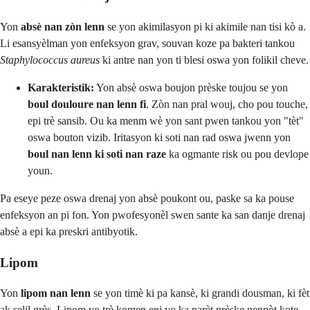
Yon
absè nan zòn lenn
se yon akimilasyon pi ki akimile nan tisi kò a.
Li esansyèlman yon enfeksyon grav, souvan koze pa bakteri tankou
Staphylococcus aureus
ki antre nan yon ti blesi oswa yon folikil cheve.
Karakteristik:
Yon absè oswa boujon prèske toujou se yon
boul douloure nan lenn fi
. Zòn nan pral wouj, cho pou touche,
epi trè sansib. Ou ka menm wè yon sant pwen tankou yon "tèt"
oswa bouton vizib. Iritasyon ki soti nan rad oswa jwenn yon
boul nan lenn ki soti nan raze
ka ogmante risk ou pou devlope
youn.
Pa eseye peze oswa drenaj yon absè poukont ou, paske sa ka pouse
enfeksyon an pi fon. Yon pwofesyonèl swen sante ka san danje drenaj
absè a epi ka preskri antibyotik.
Lipom
Yon
lipom nan lenn
se yon timè ki pa kansè, ki grandi dousman, ki fèt
ak selil grès. Lipom yo trè komen epi yo ka parèt prèske nenpòt kote