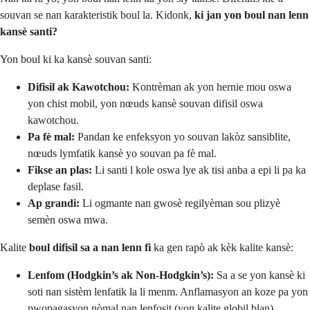
souvan se nan karakteristik boul la. Kidonk,
ki jan yon boul nan lenn
kansè santi?
Yon boul ki ka kansè souvan santi:
Difisil ak Kawotchou:
Kontrèman ak yon hernie mou oswa
yon chist mobil, yon nœuds kansè souvan difisil oswa
kawotchou.
Pa fè mal:
Pandan ke enfeksyon yo souvan lakòz sansiblite,
nœuds lymfatik kansè yo souvan pa fè mal.
Fikse an plas:
Li santi l kole oswa lye ak tisi anba a epi li pa ka
deplase fasil.
Ap grandi:
Li ogmante nan gwosè regilyèman sou plizyè
semèn oswa mwa.
Kalite
boul difisil sa a nan lenn fi
ka gen rapò ak kèk kalite kansè:
Lenfom (Hodgkin’s ak Non-Hodgkin’s):
Sa a se yon kansè ki
soti nan sistèm lenfatik la li menm. Anflamasyon an koze pa yon
pwopagasyon nòmal nan lenfosit (yon kalite globil blan)