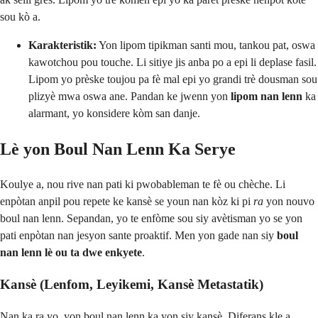
sou kò a.
Karakteristik:
Yon lipom tipikman santi mou, tankou pat, oswa
kawotchou pou touche. Li sitiye jis anba po a epi li deplase fasil.
Lipom yo prèske toujou pa fè mal epi yo grandi trè dousman sou
plizyè mwa oswa ane. Pandan ke jwenn yon
lipom nan lenn
ka
alarmant, yo konsidere kòm san danje.
Lè yon Boul Nan Lenn Ka Serye
Koulye a, nou rive nan pati ki pwobableman te fè ou chèche. Li
enpòtan anpil pou repete ke kansè se youn nan kòz ki pi
ra
yon nouvo
boul nan lenn. Sepandan, yo te enfòme sou siy avètisman yo se yon
pati enpòtan nan jesyon sante proaktif. Men yon gade nan siy
boul
nan lenn lè ou ta dwe enkyete
.
Kansè (Lenfom, Leyikemi, Kansè Metastatik)
Nan ka ra yo, yon boul nan lenn ka yon siy kansè. Diferans kle a