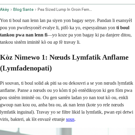
Akèy
Blog Sante
Pea Sized Lump In Groin Female
Yon ti boul nan lenn lan pa siyen yon bagay serye. Pandan li esansyèl
pou yon pwofesyonèl evalye li, pifò ka yo, espesyalman yon
ti boul
tankou pwa nan lenn fi
—yo koze pa yon bagay ki pa danjere ditou,
tankou sistèm iminitè kò ou ap fè travay li.
Kòz Nimewo 1: Nœuds Lymfatik Anflame
(Lymfadenopati)
Pi souvan, ti boul solid ak piti sa ou dekouvri a se yon nœuds lymfatik
anflame. Panse a nœuds ou yo kòm ti pò entèdiksyon ki gen fòm pwa
pou sistèm iminitè ou. Ou gen santèn ladan yo nan tout kò ou, enkli
gwoup nan kou ou, anba bra ou, ak nan lenn (kote yo rele nœuds
lymfatik inguinal). Travay yo se filtre likid la lymfatik, pwan epi detwi
viris, bakteri, ak lòt envazè etranje
sous
.