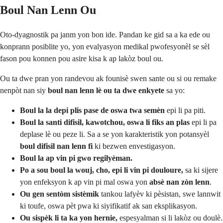
Boul Nan Lenn Ou
Oto-dyagnostik pa janm yon bon ide. Pandan ke gid sa a ka ede ou
konprann posiblite yo, yon evalyasyon medikal pwofesyonèl se sèl
fason pou konnen pou asire kisa k ap lakòz boul ou.
Ou ta dwe pran yon randevou ak founisè swen sante ou si ou remake
nenpòt nan siy
boul nan lenn lè ou ta dwe enkyete
sa yo:
Boul la la depi plis pase de oswa twa semèn
epi li pa piti.
Boul la santi difisil, kawotchou, oswa li fiks an plas
epi li pa
deplase lè ou peze li. Sa a se yon karakteristik yon potansyèl
boul difisil nan lenn fi
ki bezwen envestigasyon.
Boul la ap vin pi gwo regilyèman.
Po a sou boul la wouj, cho, epi li vin pi douloure,
sa ki sijere
yon enfeksyon k ap vin pi mal oswa yon
absè nan zòn lenn
.
Ou gen sentòm sistèmik
tankou lafyèv ki pèsistan, swe lannwit
ki toufe, oswa pèt pwa ki siyifikatif ak san eksplikasyon.
Ou sispèk li ta ka yon hernie,
espesyalman si li lakòz ou doulè.