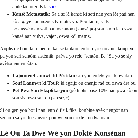
andedan nœuds la
sous
.
Kansè Metastatik:
Sa a se lè kansè ki soti nan yon lòt pati nan
kò a gaye nan nœuds lymfatik yo. Pou fanm, sa ka
potansyèlman soti nan melanom (kansè po) sou janm la, oswa
kansè nan vulva, vajen, oswa kòl matris.
Anplis de boul la li menm, kansè tankou lenfom yo souvan akonpaye
pa yon seri sentòm sistèmik, pafwa yo rele “sentòm B.” Sa yo se siy
avètisman enpòtan:
Lajounen/Lannwit ki Pèsistan
san yon enfeksyon ki evidan.
Souf Lannwit ki Toufe
ki egzije ou chanje rad ou oswa dra ou.
Pèt Pwa San Eksplikasyon
(pèdi plis pase 10% nan pwa kò ou
sou sis mwa san ou pa eseye).
Si ou gen yon boul nan lenn difisil, fiks, konbine avèk nenpòt nan
sentòm sa yo, li esansyèl pou wè yon doktè imedyatman.
Lè Ou Ta Dwe Wè yon Doktè Konsènan