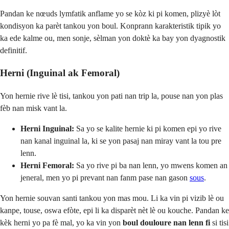
Pandan ke nœuds lymfatik anflame yo se kòz ki pi komen, plizyè lòt
kondisyon ka parèt tankou yon boul. Konprann karakteristik tipik yo
ka ede kalme ou, men sonje, sèlman yon doktè ka bay yon dyagnostik
definitif.
Herni (Inguinal ak Femoral)
Yon hernie rive lè tisi, tankou yon pati nan trip la, pouse nan yon plas
fèb nan misk vant la.
Herni Inguinal:
Sa yo se kalite hernie ki pi komen epi yo rive
nan kanal inguinal la, ki se yon pasaj nan miray vant la tou pre
lenn.
Herni Femoral:
Sa yo rive pi ba nan lenn, yo mwens komen an
jeneral, men yo pi prevant nan fanm pase nan gason
sous
.
Yon hernie souvan santi tankou yon mas mou. Li ka vin pi vizib lè ou
kanpe, touse, oswa efòte, epi li ka disparèt nèt lè ou kouche. Pandan ke
kèk herni yo pa fè mal, yo ka vin yon
boul douloure nan lenn fi
si tisi