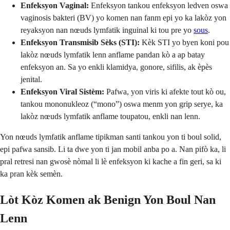
Enfeksyon Vaginal:
Enfeksyon tankou enfeksyon ledven oswa
vaginosis bakteri (BV) yo komen nan fanm epi yo ka lakòz yon
reyaksyon nan nœuds lymfatik inguinal ki tou pre yo
sous
.
Enfeksyon Transmisib Sèks (STI):
Kèk STI yo byen koni pou
lakòz nœuds lymfatik lenn anflame pandan kò a ap batay
enfeksyon an. Sa yo enkli klamidya, gonore, sifilis, ak èpès
jenital.
Enfeksyon Viral Sistèm:
Pafwa, yon viris ki afekte tout kò ou,
tankou mononukleoz (“mono”) oswa menm yon grip serye, ka
lakòz nœuds lymfatik anflame toupatou, enkli nan lenn.
Yon nœuds lymfatik anflame tipikman santi tankou yon ti boul solid,
epi pafwa sansib. Li ta dwe yon ti jan mobil anba po a. Nan pifò ka, li
pral retresi nan gwosè nòmal li lè enfeksyon ki kache a fin geri, sa ki
ka pran kèk semèn.
Lòt Kòz Komen ak Benign Yon Boul Nan
Lenn