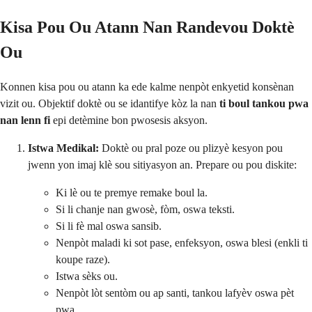
Kisa Pou Ou Atann Nan Randevou Doktè
Ou
Konnen kisa pou ou atann ka ede kalme nenpòt enkyetid konsènan
vizit ou. Objektif doktè ou se idantifye kòz la nan
ti boul tankou pwa
nan lenn fi
epi detèmine bon pwosesis aksyon.
Istwa Medikal:
Doktè ou pral poze ou plizyè kesyon pou
jwenn yon imaj klè sou sitiyasyon an. Prepare ou pou diskite:
Ki lè ou te premye remake boul la.
Si li chanje nan gwosè, fòm, oswa teksti.
Si li fè mal oswa sansib.
Nenpòt maladi ki sot pase, enfeksyon, oswa blesi (enkli ti
koupe raze).
Istwa sèks ou.
Nenpòt lòt sentòm ou ap santi, tankou lafyèv oswa pèt
pwa.