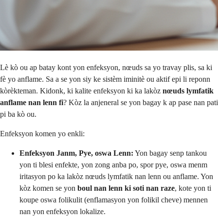
Lè kò ou ap batay kont yon enfeksyon, nœuds sa yo travay plis, sa ki
fè yo anflame. Sa a se yon siy ke sistèm iminitè ou aktif epi li reponn
kòrèkteman. Kidonk, ki kalite enfeksyon ki ka lakòz
nœuds lymfatik
anflame nan lenn fi
? Kòz la anjeneral se yon bagay k ap pase nan pati
pi ba kò ou.
Enfeksyon komen yo enkli:
Enfeksyon Janm, Pye, oswa Lenn:
Yon bagay senp tankou
yon ti blesi enfekte, yon zong anba po, spor pye, oswa menm
iritasyon po ka lakòz nœuds lymfatik nan lenn ou anflame. Yon
kòz komen se yon
boul nan lenn ki soti nan raze
, kote yon ti
koupe oswa folikulit (enflamasyon yon folikil cheve) mennen
nan yon enfeksyon lokalize.