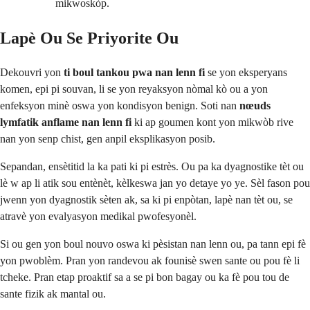
mikwoskòp.
Lapè Ou Se Priyorite Ou
Dekouvri yon
ti boul tankou pwa nan lenn fi
se yon eksperyans
komen, epi pi souvan, li se yon reyaksyon nòmal kò ou a yon
enfeksyon minè oswa yon kondisyon benign. Soti nan
nœuds
lymfatik anflame nan lenn fi
ki ap goumen kont yon mikwòb rive
nan yon senp chist, gen anpil eksplikasyon posib.
Sepandan, ensètitid la ka pati ki pi estrès. Ou pa ka dyagnostike tèt ou
lè w ap li atik sou entènèt, kèlkeswa jan yo detaye yo ye. Sèl fason pou
jwenn yon dyagnostik sèten ak, sa ki pi enpòtan, lapè nan tèt ou, se
atravè yon evalyasyon medikal pwofesyonèl.
Si ou gen yon boul nouvo oswa ki pèsistan nan lenn ou, pa tann epi fè
yon pwoblèm. Pran yon randevou ak founisè swen sante ou pou fè li
tcheke. Pran etap proaktif sa a se pi bon bagay ou ka fè pou tou de
sante fizik ak mantal ou.