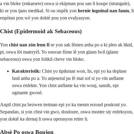
a vin bloke (enkarsere) oswa si ekipman pou san li koupe (strangule),
ki se yon ijans medikal. Si ou sispèk yon
hernie inguinal nan fanm
, li
enpòtan pou wè yon doktè pou yon evalyasyon.
Chist (Epidermoid ak Sebaceous)
Yon
chist nan zòn lenn fi
se yon sak fèmen anba po a ki plen ak likid,
pi, oswa lòt materyèl. Yo souvan fòme lè yon glann lwil (glann
sebaceous) oswa yon folikil cheve vin bloke.
Karakteristik:
Chist yo tipikman won, lis, epi yo ka deplase
fasil anba po a. Yo anjeneral pa fè mal sof si yo vin anflame
oswa enfekte. Yon chist anflame ka vin wouj, sansib, epi
ogmante gwosè.
Anpil chist pa bezwen tretman epi yo ka menm rezoud poukont yo.
Sepandan, si yon chist vin gwo, douloure, oswa montre siy enfeksyon,
yon doktè ka drenaj li oswa operasyon retire li.
Absè Po oswa Boujon