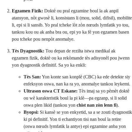
Egzamen Fizik:
Doktè ou pral egzamine boul la ak anpil
atansyon, nòt gwosè li, konsistans li (mou, solid, difisil), mobilite
li, epi si li sansib. Yo pral tcheke lòt zòn nœuds lymfatik yo tou,
tankou kou ou ak anba bra ou, epi yo ka fè yon egzamen basen
pou tcheke pou nenpòt anomalye.
Tès Dyagnostik:
Tou depan de rezilta istwa medikal ak
egzamen fizik, doktè ou ka rekòmande tès adisyonèl pou jwenn
yon dyagnostik definitif. Sa yo ka enkli:
Tès San:
Yon konte san konplè (CBC) ka ede detekte siy
enfeksyon oswa, nan ka ra yo, anomalye tankou leykemi.
Ultrason oswa CT Eskane:
Tès imaj sa yo pèmèt doktè
ou wè karakteristik boul la pi klè—pa egzanp, si li solid
oswa plen likid (tankou yon
chist nan zòn lenn fi
).
Byopsi:
Si kansè se yon enkyetid, sa a se zouti dyagnostik
ki pi definitif. Yon ti echantiyon tisi nan boul la retire
(oswa nœuds lymfatik la antye) epi egzamine anba yon