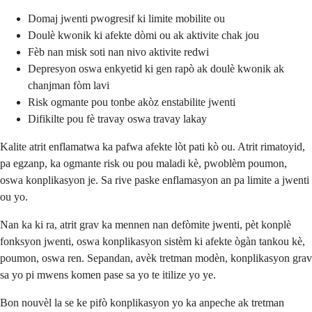
Domaj jwenti pwogresif ki limite mobilite ou
Doulè kwonik ki afekte dòmi ou ak aktivite chak jou
Fèb nan misk soti nan nivo aktivite redwi
Depresyon oswa enkyetid ki gen rapò ak doulè kwonik ak
chanjman fòm lavi
Risk ogmante pou tonbe akòz enstabilite jwenti
Difikilte pou fè travay oswa travay lakay
Kalite atrit enflamatwa ka pafwa afekte lòt pati kò ou. Atrit rimatoyid,
pa egzanp, ka ogmante risk ou pou maladi kè, pwoblèm poumon,
oswa konplikasyon je. Sa rive paske enflamasyon an pa limite a jwenti
ou yo.
Nan ka ki ra, atrit grav ka mennen nan defòmite jwenti, pèt konplè
fonksyon jwenti, oswa konplikasyon sistèm ki afekte ògàn tankou kè,
poumon, oswa ren. Sepandan, avèk tretman modèn, konplikasyon grav
sa yo pi mwens komen pase sa yo te itilize yo ye.
Bon nouvèl la se ke pifò konplikasyon yo ka anpeche ak tretman