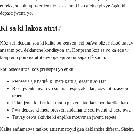
enfeksyon, ak lupus eritematous sistèm, ki ka afekte plizyè ògàn ki
depase jwenti yo.
Ki sa ki lakòz atrit?
Kòz atrit depann sou ki kalite ou genyen, epi pafwa plizyè faktè travay
ansanm pou deklanche kondisyon an. Konprann kòz sa yo ka ede w
konprann poukisa atrit devlope epi sa ou kapab fè sou li.
Pou osteoartroz, kòz prensipal yo enkli:
Pwosesis aje natirèl ki mete kartilaj desann sou tan
Blesi jwenti anvan yo soti nan espò, aksidan, oswa itilizasyon
repete
Faktè jenetik ki fè kèk moun plis gen tandans pou kartilaj kase
Pwa depase ki mete presyon siplemantè sou jwenti ki pote pwa
Travay oswa aktivite ki enplike mouvman jwenti repete
Kalite enflamatwa tankou atrit rimatoyid gen deklanche diferan. Sistèm