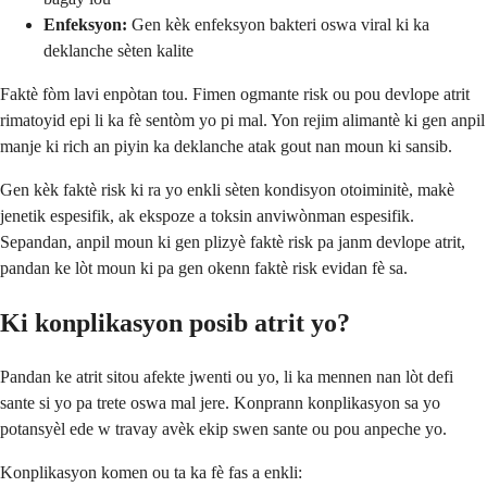
Enfeksyon:
Gen kèk enfeksyon bakteri oswa viral ki ka
deklanche sèten kalite
Faktè fòm lavi enpòtan tou. Fimen ogmante risk ou pou devlope atrit
rimatoyid epi li ka fè sentòm yo pi mal. Yon rejim alimantè ki gen anpil
manje ki rich an piyin ka deklanche atak gout nan moun ki sansib.
Gen kèk faktè risk ki ra yo enkli sèten kondisyon otoiminitè, makè
jenetik espesifik, ak ekspoze a toksin anviwònman espesifik.
Sepandan, anpil moun ki gen plizyè faktè risk pa janm devlope atrit,
pandan ke lòt moun ki pa gen okenn faktè risk evidan fè sa.
Ki konplikasyon posib atrit yo?
Pandan ke atrit sitou afekte jwenti ou yo, li ka mennen nan lòt defi
sante si yo pa trete oswa mal jere. Konprann konplikasyon sa yo
potansyèl ede w travay avèk ekip swen sante ou pou anpeche yo.
Konplikasyon komen ou ta ka fè fas a enkli: