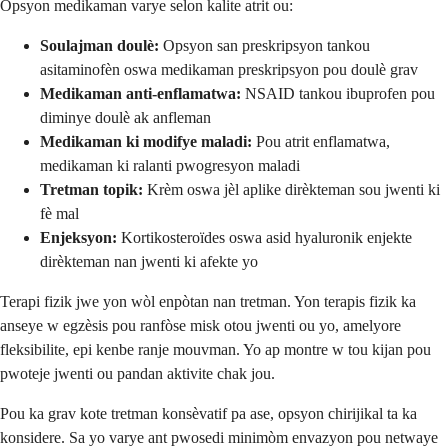
Opsyon medikaman varye selon kalite atrit ou:
Soulajman doulè:
Opsyon san preskripsyon tankou
asitaminofèn oswa medikaman preskripsyon pou doulè grav
Medikaman anti-enflamatwa:
NSAID tankou ibuprofen pou
diminye doulè ak anfleman
Medikaman ki modifye maladi:
Pou atrit enflamatwa,
medikaman ki ralanti pwogresyon maladi
Tretman topik:
Krèm oswa jèl aplike dirèkteman sou jwenti ki
fè mal
Enjeksyon:
Kortikosteroïdes oswa asid hyaluronik enjekte
dirèkteman nan jwenti ki afekte yo
Terapi fizik jwe yon wòl enpòtan nan tretman. Yon terapis fizik ka
anseye w egzèsis pou ranfòse misk otou jwenti ou yo, amelyore
fleksibilite, epi kenbe ranje mouvman. Yo ap montre w tou kijan pou
pwoteje jwenti ou pandan aktivite chak jou.
Pou ka grav kote tretman konsèvatif pa ase, opsyon chirijikal ta ka
konsidere. Sa yo varye ant pwosedi minimòm envazyon pou netwaye