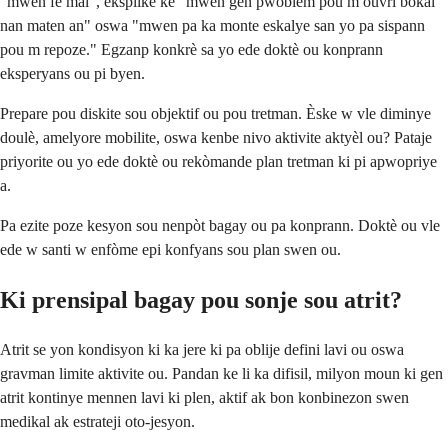
"mwen fè mal", eksplike ke "mwen gen pwoblèm pou m ouvri bokal
nan maten an" oswa "mwen pa ka monte eskalye san yo pa sispann
pou m repoze." Egzanp konkrè sa yo ede doktè ou konprann
eksperyans ou pi byen.
Prepare pou diskite sou objektif ou pou tretman. Èske w vle diminye
doulè, amelyore mobilite, oswa kenbe nivo aktivite aktyèl ou? Pataje
priyorite ou yo ede doktè ou rekòmande plan tretman ki pi apwopriye
a.
Pa ezite poze kesyon sou nenpòt bagay ou pa konprann. Doktè ou vle
ede w santi w enfòme epi konfyans sou plan swen ou.
Ki prensipal bagay pou sonje sou atrit?
Atrit se yon kondisyon ki ka jere ki pa oblije defini lavi ou oswa
gravman limite aktivite ou. Pandan ke li ka difisil, milyon moun ki gen
atrit kontinye mennen lavi ki plen, aktif ak bon konbinezon swen
medikal ak estrateji oto-jesyon.