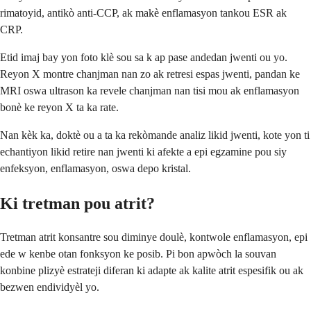
rimatoyid, antikò anti-CCP, ak makè enflamasyon tankou ESR ak
CRP.
Etid imaj bay yon foto klè sou sa k ap pase andedan jwenti ou yo.
Reyon X montre chanjman nan zo ak retresi espas jwenti, pandan ke
MRI oswa ultrason ka revele chanjman nan tisi mou ak enflamasyon
bonè ke reyon X ta ka rate.
Nan kèk ka, doktè ou a ta ka rekòmande analiz likid jwenti, kote yon ti
echantiyon likid retire nan jwenti ki afekte a epi egzamine pou siy
enfeksyon, enflamasyon, oswa depo kristal.
Ki tretman pou atrit?
Tretman atrit konsantre sou diminye doulè, kontwole enflamasyon, epi
ede w kenbe otan fonksyon ke posib. Pi bon apwòch la souvan
konbine plizyè estrateji diferan ki adapte ak kalite atrit espesifik ou ak
bezwen endividyèl yo.