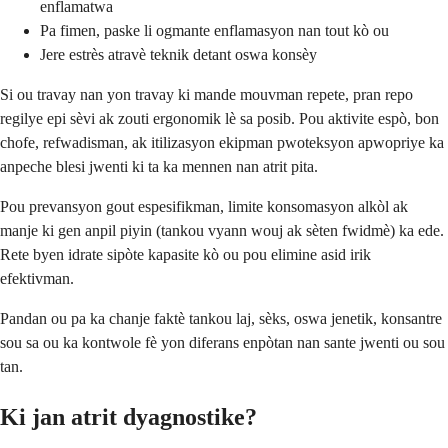
enflamatwa
Pa fimen, paske li ogmante enflamasyon nan tout kò ou
Jere estrès atravè teknik detant oswa konsèy
Si ou travay nan yon travay ki mande mouvman repete, pran repo
regilye epi sèvi ak zouti ergonomik lè sa posib. Pou aktivite espò, bon
chofe, refwadisman, ak itilizasyon ekipman pwoteksyon apwopriye ka
anpeche blesi jwenti ki ta ka mennen nan atrit pita.
Pou prevansyon gout espesifikman, limite konsomasyon alkòl ak
manje ki gen anpil piyin (tankou vyann wouj ak sèten fwidmè) ka ede.
Rete byen idrate sipòte kapasite kò ou pou elimine asid irik
efektivman.
Pandan ou pa ka chanje faktè tankou laj, sèks, oswa jenetik, konsantre
sou sa ou ka kontwole fè yon diferans enpòtan nan sante jwenti ou sou
tan.
Ki jan atrit dyagnostike?