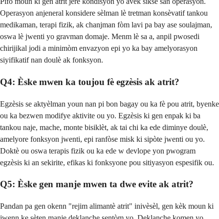
Pifò moun ki gen atrit jere kondisyon yo avèk siksè san operasyon.
Operasyon anjeneral konsidere sèlman lè tretman konsèvatif tankou
medikaman, terapi fizik, ak chanjman fòm lavi pa bay ase soulajman,
oswa lè jwenti yo gravman domaje. Menm lè sa a, anpil pwosedi
chirijikal jodi a minimòm envazyon epi yo ka bay amelyorasyon
siyifikatif nan doulè ak fonksyon.
Q4: Èske mwen ka toujou fè egzèsis ak atrit?
Egzèsis se aktyèlman youn nan pi bon bagay ou ka fè pou atrit, byenke
ou ka bezwen modifye aktivite ou yo. Egzèsis ki gen enpak ki ba
tankou naje, mache, monte bisiklèt, ak tai chi ka ede diminye doulè,
amelyore fonksyon jwenti, epi ranfòse misk ki sipòte jwenti ou yo.
Doktè ou oswa terapis fizik ou ka ede w devlope yon pwogram
egzèsis ki an sekirite, efikas ki fonksyone pou sitiyasyon espesifik ou.
Q5: Èske gen manje mwen ta dwe evite ak atrit?
Pandan pa gen okenn "rejim alimantè atrit" inivèsèl, gen kèk moun ki
jwenn ke sèten manje deklanche sentòm yo. Deklanche komen yo