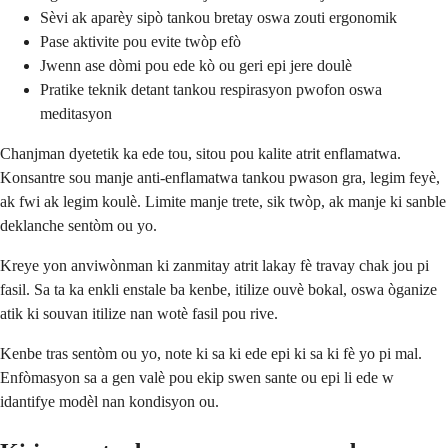
Sèvi ak aparèy sipò tankou bretay oswa zouti ergonomik
Pase aktivite pou evite twòp efò
Jwenn ase dòmi pou ede kò ou geri epi jere doulè
Pratike teknik detant tankou respirasyon pwofon oswa
meditasyon
Chanjman dyetetik ka ede tou, sitou pou kalite atrit enflamatwa.
Konsantre sou manje anti-enflamatwa tankou pwason gra, legim feyè,
ak fwi ak legim koulè. Limite manje trete, sik twòp, ak manje ki sanble
deklanche sentòm ou yo.
Kreye yon anviwònman ki zanmitay atrit lakay fè travay chak jou pi
fasil. Sa ta ka enkli enstale ba kenbe, itilize ouvè bokal, oswa òganize
atik ki souvan itilize nan wotè fasil pou rive.
Kenbe tras sentòm ou yo, note ki sa ki ede epi ki sa ki fè yo pi mal.
Enfòmasyon sa a gen valè pou ekip swen sante ou epi li ede w
idantifye modèl nan kondisyon ou.