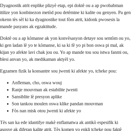
Dyagnostik atrit enplike plizyè etap, epi doktè ou a ap pwobabman
itilize yon konbinezon metòd pou detèmine ki kalite ou genyen. Pa gen
okenn tès sèl ki ka dyagnostike tout fòm atrit, kidonk pwosesis la
mande pasyans ak egzaktitude.
Doktè ou a ap kòmanse ak yon konvèsasyon detaye sou sentòm ou yo,
ki gen ladan lè yo te kòmanse, ki sa ki fè yo pi bon oswa pi mal, ak
kijan yo afekte lavi chak jou ou. Yo ap mande tou sou istwa fanmi ou,
blesi anvan yo, ak medikaman aktyèl yo.
Egzamen fizik la konsantre sou jwenti ki afekte yo, tcheke pou:
Anfleman, cho, oswa wouj
Ranje mouvman ak estabilite jwenti
Sansiblite lè presyon aplike
Son tankou moulen oswa klike pandan mouvman
Fòs nan misk otou jwenti ki afekte yo
Tès san ka ede idantifye makè enflamatwa ak antikò espesifik ki
asosye ak diferan kalite atrit. Tès komen yo enkli tcheke pou faktè