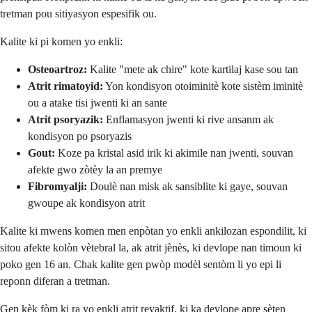
tretman pou sitiyasyon espesifik ou.
Kalite ki pi komen yo enkli:
Osteoartroz:
Kalite "mete ak chire" kote kartilaj kase sou tan
Atrit rimatoyid:
Yon kondisyon otoiminitè kote sistèm iminitè
ou a atake tisi jwenti ki an sante
Atrit psoryazik:
Enflamasyon jwenti ki rive ansanm ak
kondisyon po psoryazis
Gout:
Koze pa kristal asid irik ki akimile nan jwenti, souvan
afekte gwo zòtèy la an premye
Fibromyalji:
Doulè nan misk ak sansiblite ki gaye, souvan
gwoupe ak kondisyon atrit
Kalite ki mwens komen men enpòtan yo enkli ankilozan espondilit, ki
sitou afekte kolòn vètebral la, ak atrit jènès, ki devlope nan timoun ki
poko gen 16 an. Chak kalite gen pwòp modèl sentòm li yo epi li
reponn diferan a tretman.
Gen kèk fòm ki ra yo enkli atrit reyaktif, ki ka devlope apre sèten