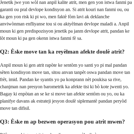
Jenetik jwe yon wòl nan anpil kalite atrit, men gen yon istwa fanmi pa
garanti ou pral devlope kondisyon an. Si atrit kouri nan fanmi ou, ou
ka gen yon risk ki pi wo, men faktè fòm lavi ak deklanche
anviwònman enfliyanse tou si ou aktyèlman devlope maladi a. Anpil
moun ki gen predispozisyon jenetik pa janm devlope atrit, pandan ke
lòt moun ki pa gen okenn istwa fanmi fè sa.
Q2: Èske move tan ka reyèlman afekte doulè atrit?
Anpil moun ki gen atrit rapòte ke sentòm yo santi yo pi mal pandan
sèten kondisyon move tan, sitou anvan tanpèt oswa pandan move tan
frèt, imid. Pandan ke syantis yo pa konprann nèt poukisa sa rive,
chanjman nan presyon barometrik ka afekte tisi ki bò kote jwenti yo.
Bagay ki enpòtan an se ke si move tan afekte sentòm ou yo, ou ka
planifye davans ak estrateji jesyon doulè siplemantè pandan peryòd
move tan difisil.
Q3: Èske m ap bezwen operasyon pou atrit mwen?