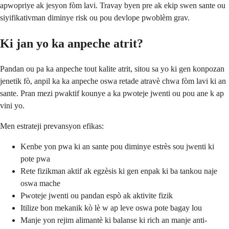
apwopriye ak jesyon fòm lavi. Travay byen pre ak ekip swen sante ou
siyifikativman diminye risk ou pou devlope pwoblèm grav.
Ki jan yo ka anpeche atrit?
Pandan ou pa ka anpeche tout kalite atrit, sitou sa yo ki gen konpozan
jenetik fò, anpil ka ka anpeche oswa retade atravè chwa fòm lavi ki an
sante. Pran mezi pwaktif kounye a ka pwoteje jwenti ou pou ane k ap
vini yo.
Men estrateji prevansyon efikas:
Kenbe yon pwa ki an sante pou diminye estrès sou jwenti ki
pote pwa
Rete fizikman aktif ak egzèsis ki gen enpak ki ba tankou naje
oswa mache
Pwoteje jwenti ou pandan espò ak aktivite fizik
Itilize bon mekanik kò lè w ap leve oswa pote bagay lou
Manje yon rejim alimantè ki balanse ki rich an manje anti-