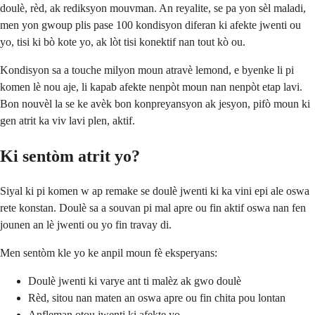
doulè, rèd, ak rediksyon mouvman. An reyalite, se pa yon sèl maladi,
men yon gwoup plis pase 100 kondisyon diferan ki afekte jwenti ou
yo, tisi ki bò kote yo, ak lòt tisi konektif nan tout kò ou.
Kondisyon sa a touche milyon moun atravè lemond, e byenke li pi
komen lè nou aje, li kapab afekte nenpòt moun nan nenpòt etap lavi.
Bon nouvèl la se ke avèk bon konpreyansyon ak jesyon, pifò moun ki
gen atrit ka viv lavi plen, aktif.
Ki sentòm atrit yo?
Siyal ki pi komen w ap remake se doulè jwenti ki ka vini epi ale oswa
rete konstan. Doulè sa a souvan pi mal apre ou fin aktif oswa nan fen
jounen an lè jwenti ou yo fin travay di.
Men sentòm kle yo ke anpil moun fè eksperyans:
Doulè jwenti ki varye ant ti malèz ak gwo doulè
Rèd, sitou nan maten an oswa apre ou fin chita pou lontan
Anfleman otou jwenti ki afekte yo