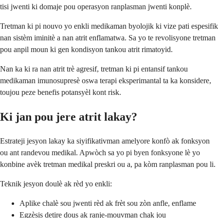
tisi jwenti ki domaje pou operasyon ranplasman jwenti konplè.
Tretman ki pi nouvo yo enkli medikaman byolojik ki vize pati espesifik
nan sistèm iminitè a nan atrit enflamatwa. Sa yo te revolisyone tretman
pou anpil moun ki gen kondisyon tankou atrit rimatoyid.
Nan ka ki ra nan atrit trè agresif, tretman ki pi entansif tankou
medikaman imunosupresè oswa terapi eksperimantal ta ka konsidere,
toujou peze benefis potansyèl kont risk.
Ki jan pou jere atrit lakay?
Estrateji jesyon lakay ka siyifikativman amelyore konfò ak fonksyon
ou ant randevou medikal. Apwòch sa yo pi byen fonksyone lè yo
konbine avèk tretman medikal preskri ou a, pa kòm ranplasman pou li.
Teknik jesyon doulè ak rèd yo enkli:
Aplike chalè sou jwenti rèd ak frèt sou zòn anfle, enflame
Egzèsis detire dous ak ranje-mouvman chak jou