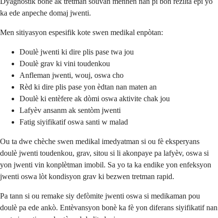
Dyagnostik bonè ak tretman souvan mennen nan pi bon rezilta epi yo
ka ede anpeche domaj jwenti.
Men sitiyasyon espesifik kote swen medikal enpòtan:
Doulè jwenti ki dire plis pase twa jou
Doulè grav ki vini toudenkou
Anfleman jwenti, wouj, oswa cho
Rèd ki dire plis pase yon èdtan nan maten an
Doulè ki entèfere ak dòmi oswa aktivite chak jou
Lafyèv ansanm ak sentòm jwenti
Fatig siyifikatif oswa santi w malad
Ou ta dwe chèche swen medikal imedyatman si ou fè eksperyans
doulè jwenti toudenkou, grav, sitou si li akonpaye pa lafyèv, oswa si
yon jwenti vin konplètman imobil. Sa yo ta ka endike yon enfeksyon
jwenti oswa lòt kondisyon grav ki bezwen tretman rapid.
Pa tann si ou remake siy defòmite jwenti oswa si medikaman pou
doulè pa ede ankò. Entèvansyon bonè ka fè yon diferans siyifikatif nan