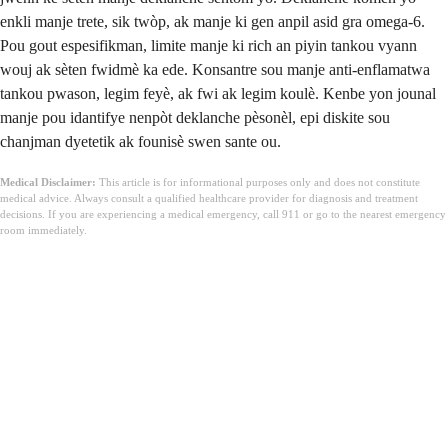
enkli manje trete, sik twòp, ak manje ki gen anpil asid gra omega-6.
Pou gout espesifikman, limite manje ki rich an piyin tankou vyann
wouj ak sèten fwidmè ka ede. Konsantre sou manje anti-enflamatwa
tankou pwason, legim feyè, ak fwi ak legim koulè. Kenbe yon jounal
manje pou idantifye nenpòt deklanche pèsonèl, epi diskite sou
chanjman dyetetik ak founisè swen sante ou.
Medical Disclaimer:
This article is for informational purposes only and does not constitute
medical advice. Always consult a qualified healthcare provider for diagnosis and treatment
decisions. If you are experiencing a medical emergency, call 911 or go to the nearest emergency
room immediately.