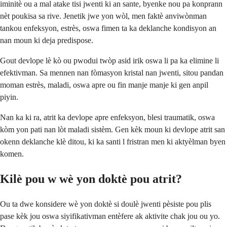
iminitè ou a mal atake tisi jwenti ki an sante, byenke nou pa konprann
nèt poukisa sa rive. Jenetik jwe yon wòl, men faktè anviwònman
tankou enfeksyon, estrès, oswa fimen ta ka deklanche kondisyon an
nan moun ki deja predispose.
Gout devlope lè kò ou pwodui twòp asid irik oswa li pa ka elimine li
efektivman. Sa mennen nan fòmasyon kristal nan jwenti, sitou pandan
moman estrès, maladi, oswa apre ou fin manje manje ki gen anpil
piyin.
Nan ka ki ra, atrit ka devlope apre enfeksyon, blesi traumatik, oswa
kòm yon pati nan lòt maladi sistèm. Gen kèk moun ki devlope atrit san
okenn deklanche klè ditou, ki ka santi l fristran men ki aktyèlman byen
komen.
Kilè pou w wè yon doktè pou atrit?
Ou ta dwe konsidere wè yon doktè si doulè jwenti pèsiste pou plis
pase kèk jou oswa siyifikativman entèfere ak aktivite chak jou ou yo.