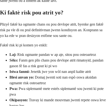
sante jwenti ou a lontèm ak kalite lavi.
Ki faktè risk pou atrit yo?
Plizyè faktè ka ogmante chans ou pou devlope atrit, byenke gen faktè
risk pa vle di ou pral definitivman jwenn kondisyon an. Konprann sa
yo ka ede w pran desizyon enfòme sou sante ou.
Faktè risk ki pi komen yo enkli:
Laj:
Risk ogmante pandan w ap aje, sitou pou osteoartroz
Sèks:
Fanm gen plis chans pou devlope atrit rimatoyid, pandan
gason fè fas a risk gout ki pi wo
Istwa fanmi:
Jenetik jwe yon wòl nan anpil kalite atrit
Blesi anvan yo:
Domaj jwenti soti nan espò oswa aksidan
ogmante risk osteoartroz
Pwa:
Pwa siplemantè mete estrès siplemantè sou jwenti ki pote
pwa
Okipasyon:
Travay ki mande mouvman jwenti repete oswa leve
bagay lou