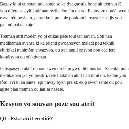
Bagay ki pi enpòtan pou sonje se ke dyagnostik bonè ak tretman fè
yon diferans siyifikatif nan rezilta lontèm ou yo. Pa inyore doulè jwenti
oswa rèd pèsistan, panse ke li pral ale poukont li oswa ke se jis yon
pati nòmal nan aje.
Tretman atrit modèn yo pi efikas pase tout tan anvan. Soti nan
medikaman avanse ki ka ralanti pwogresyon maladi pou teknik
chirijikal minimòm envazyon, ou gen anpil opsyon pou ede jere
kondisyon ou efektivman.
Patisipasyon aktif ou nan swen ou fè pi gwo diferans lan. Sa enkli pran
medikaman jan yo preskri, rete fizikman aktif nan limit ou, kenbe yon
fòm lavi ki an sante, epi travay byen pre ak ekip swen sante ou pou
ajiste plan tretman ou jan sa nesesè.
Kesyon yo souvan poze sou atrit
Q1: Èske atrit ereditè?