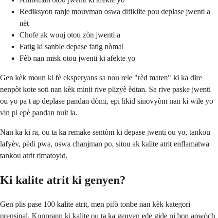
Rediksyon ranje mouvman oswa difikilte pou deplase jwenti a
nèt
Chofe ak wouj otou zòn jwenti a
Fatig ki sanble depase fatig nòmal
Fèb nan misk otou jwenti ki afekte yo
Gen kèk moun ki fè eksperyans sa nou rele "rèd maten" ki ka dire
nenpòt kote soti nan kèk minit rive plizyè èdtan. Sa rive paske jwenti
ou yo pa t ap deplase pandan dòmi, epi likid sinovyòm nan ki wile yo
vin pi epè pandan nuit la.
Nan ka ki ra, ou ta ka remake sentòm ki depase jwenti ou yo, tankou
lafyèv, pèdi pwa, oswa chanjman po, sitou ak kalite atrit enflamatwa
tankou atrit rimatoyid.
Ki kalite atrit ki genyen?
Gen plis pase 100 kalite atrit, men pifò tonbe nan kèk kategori
prensipal. Konprann ki kalite ou ta ka genyen ede gide pi bon apwòch