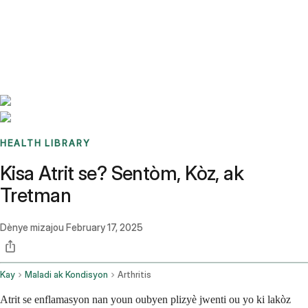
Benchmarks
Stories
FAQ
Sign up / Log in
HEALTH LIBRARY
Kisa Atrit se? Sentòm, Kòz, ak
Tretman
Dènye mizajou
February 17, 2025
Kay
Maladi ak Kondisyon
Arthritis
Atrit se enflamasyon nan youn oubyen plizyè jwenti ou yo ki lakòz