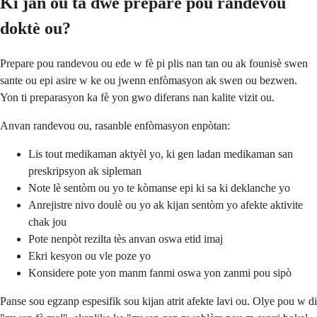
Ki jan ou ta dwe prepare pou randevou
doktè ou?
Prepare pou randevou ou ede w fè pi plis nan tan ou ak founisè swen
sante ou epi asire w ke ou jwenn enfòmasyon ak swen ou bezwen.
Yon ti preparasyon ka fè yon gwo diferans nan kalite vizit ou.
Anvan randevou ou, rasanble enfòmasyon enpòtan:
Lis tout medikaman aktyèl yo, ki gen ladan medikaman san
preskripsyon ak sipleman
Note lè sentòm ou yo te kòmanse epi ki sa ki deklanche yo
Anrejistre nivo doulè ou yo ak kijan sentòm yo afekte aktivite
chak jou
Pote nenpòt rezilta tès anvan oswa etid imaj
Ekri kesyon ou vle poze yo
Konsidere pote yon manm fanmi oswa yon zanmi pou sipò
Panse sou egzanp espesifik sou kijan atrit afekte lavi ou. Olye pou w di