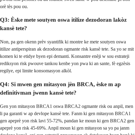
orè tès pou ou.
Q3: Èske mete soutyen oswa itilize dezodoran lakòz
kansè tete?
Non, pa gen okenn prèv syantifik ki montre ke mete soutyen oswa
itilize antiperspiran ak dezodoran ogmante risk kansè tete. Sa yo se mit
komen ki te etidye byen epi demanti. Konsantre enèji w sou estrateji
rediksyon risk pwouve tankou kenbe yon pwa ki an sante, fè egzèsis
regilye, epi limite konsomasyon alkòl.
Q4: Si mwen gen mitasyon jèn BRCA, èske m ap
definitivman jwenn kansè tete?
Gen yon mitasyon BRCA1 oswa BRCA2 ogmante risk ou anpil, men
li pa garanti w ap devlope kansè tete. Fanm ki gen mitasyon BRCA1
gen apeprè yon risk lavi 55-72%, pandan ke moun ki gen BRCA2 gen
apeprè yon risk 45-69%. Anpil moun ki gen mitasyon sa yo pa janm