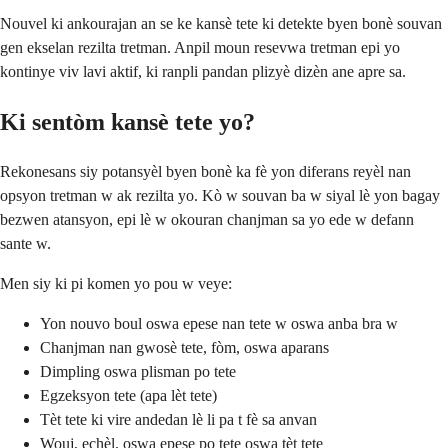
Nouvel ki ankourajan an se ke kansè tete ki detekte byen bonè souvan
gen ekselan rezilta tretman. Anpil moun resevwa tretman epi yo
kontinye viv lavi aktif, ki ranpli pandan plizyè dizèn ane apre sa.
Ki sentòm kansè tete yo?
Rekonesans siy potansyèl byen bonè ka fè yon diferans reyèl nan
opsyon tretman w ak rezilta yo. Kò w souvan ba w siyal lè yon bagay
bezwen atansyon, epi lè w okouran chanjman sa yo ede w defann
sante w.
Men siy ki pi komen yo pou w veye:
Yon nouvo boul oswa epese nan tete w oswa anba bra w
Chanjman nan gwosè tete, fòm, oswa aparans
Dimpling oswa plisman po tete
Egzeksyon tete (apa lèt tete)
Tèt tete ki vire andedan lè li pa t fè sa anvan
Wouj, echèl, oswa epese po tete oswa tèt tete