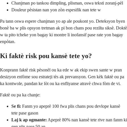
Chanjman po tankou dimpling, plisman, oswa teksti zoranj-pèl
Douleur pèsistan nan yon zòn espesifik nan tete w
Pa tann oswa espere chanjman yo ap ale poukont yo. Deteksyon byen
bonè ba w plis opsyon tretman ak pi bon chans pou rezilta siksè. Doktè
w ta pito tcheke yon bagay ki montre li inofansif pase rate yon bagay
enpòtan.
Ki faktè risk pou kansè tete yo?
Konprann faktè risk pèsonèl ou ka ede w ak ekip swen sante w pran
desizyon enfòme sou estrateji tès ak prevansyon. Gen kèk faktè ou pa
ka kontwole, pandan ke lòt ou ka enfliyanse atravè chwa fòm de vi.
Faktè ou pa ka chanje:
Se fi:
Fanm yo apeprè 100 fwa plis chans pou devlope kansè
tete pase gason
Laj k ap ogmante:
Apeprè 80% nan kansè tete rive nan fanm ki
gen plis pase 50 an