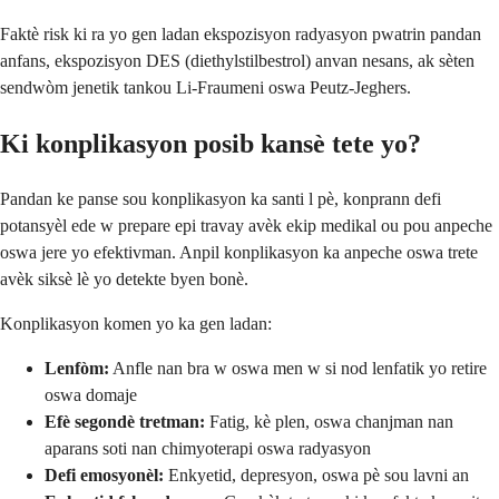
Faktè risk ki ra yo gen ladan ekspozisyon radyasyon pwatrin pandan
anfans, ekspozisyon DES (diethylstilbestrol) anvan nesans, ak sèten
sendwòm jenetik tankou Li-Fraumeni oswa Peutz-Jeghers.
Ki konplikasyon posib kansè tete yo?
Pandan ke panse sou konplikasyon ka santi l pè, konprann defi
potansyèl ede w prepare epi travay avèk ekip medikal ou pou anpeche
oswa jere yo efektivman. Anpil konplikasyon ka anpeche oswa trete
avèk siksè lè yo detekte byen bonè.
Konplikasyon komen yo ka gen ladan:
Lenfòm:
Anfle nan bra w oswa men w si nod lenfatik yo retire
oswa domaje
Efè segondè tretman:
Fatig, kè plen, oswa chanjman nan
aparans soti nan chimyoterapi oswa radyasyon
Defi emosyonèl:
Enkyetid, depresyon, oswa pè sou lavni an