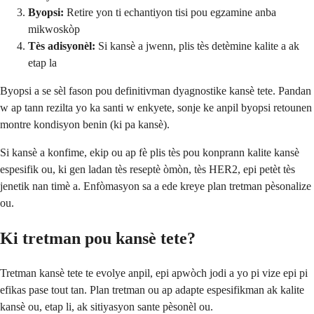
Byopsi:
Retire yon ti echantiyon tisi pou egzamine anba
mikwoskòp
Tès adisyonèl:
Si kansè a jwenn, plis tès detèmine kalite a ak
etap la
Byopsi a se sèl fason pou definitivman dyagnostike kansè tete. Pandan
w ap tann rezilta yo ka santi w enkyete, sonje ke anpil byopsi retounen
montre kondisyon benin (ki pa kansè).
Si kansè a konfime, ekip ou ap fè plis tès pou konprann kalite kansè
espesifik ou, ki gen ladan tès reseptè òmòn, tès HER2, epi petèt tès
jenetik nan timè a. Enfòmasyon sa a ede kreye plan tretman pèsonalize
ou.
Ki tretman pou kansè tete?
Tretman kansè tete te evolye anpil, epi apwòch jodi a yo pi vize epi pi
efikas pase tout tan. Plan tretman ou ap adapte espesifikman ak kalite
kansè ou, etap li, ak sitiyasyon sante pèsonèl ou.