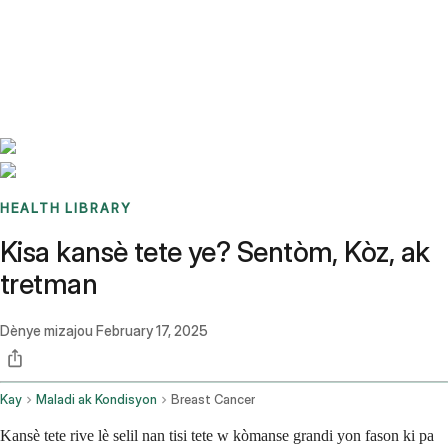
Benchmarks
Stories
FAQ
Sign up / Log in
HEALTH LIBRARY
Kisa kansè tete ye? Sentòm, Kòz, ak
tretman
Dènye mizajou
February 17, 2025
Kay
Maladi ak Kondisyon
Breast Cancer
Kansè tete rive lè selil nan tisi tete w kòmanse grandi yon fason ki pa