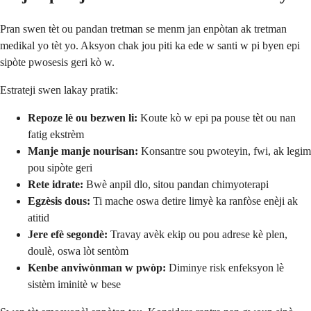
Pran swen tèt ou pandan tretman se menm jan enpòtan ak tretman
medikal yo tèt yo. Aksyon chak jou piti ka ede w santi w pi byen epi
sipòte pwosesis geri kò w.
Estrateji swen lakay pratik:
Repoze lè ou bezwen li:
Koute kò w epi pa pouse tèt ou nan
fatig ekstrèm
Manje manje nourisan:
Konsantre sou pwoteyin, fwi, ak legim
pou sipòte geri
Rete idrate:
Bwè anpil dlo, sitou pandan chimyoterapi
Egzèsis dous:
Ti mache oswa detire limyè ka ranfòse enèji ak
atitid
Jere efè segondè:
Travay avèk ekip ou pou adrese kè plen,
doulè, oswa lòt sentòm
Kenbe anviwònman w pwòp:
Diminye risk enfeksyon lè
sistèm iminitè w bese