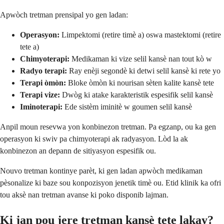
Apwòch tretman prensipal yo gen ladan:
Operasyon:
Limpektomi (retire timè a) oswa mastektomi (retire
tete a)
Chimyoterapi:
Medikaman ki vize selil kansè nan tout kò w
Radyo terapi:
Ray enèji segondè ki detwi selil kansè ki rete yo
Terapi òmòn:
Bloke òmòn ki nourisan sèten kalite kansè tete
Terapi vize:
Dwòg ki atake karakteristik espesifik selil kansè
Iminoterapi:
Ede sistèm iminitè w goumen selil kansè
Anpil moun resevwa yon konbinezon tretman. Pa egzanp, ou ka gen
operasyon ki swiv pa chimyoterapi ak radyasyon. Lòd la ak
konbinezon an depann de sitiyasyon espesifik ou.
Nouvo tretman kontinye parèt, ki gen ladan apwòch medikaman
pèsonalize ki baze sou konpozisyon jenetik timè ou. Etid klinik ka ofri
tou aksè nan tretman avanse ki poko disponib lajman.
Ki jan pou jere tretman kansè tete lakay?