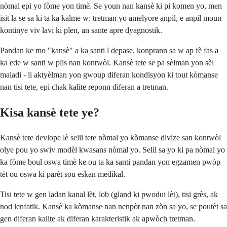
nòmal epi yo fòme yon timè. Se youn nan kansè ki pi komen yo, men
isit la se sa ki ta ka kalme w: tretman yo amelyore anpil, e anpil moun
kontinye viv lavi ki plen, an sante apre dyagnostik.
Pandan ke mo "kansè" a ka santi l depase, konprann sa w ap fè fas a
ka ede w santi w plis nan kontwòl. Kansè tete se pa sèlman yon sèl
maladi - li aktyèlman yon gwoup diferan kondisyon ki tout kòmanse
nan tisi tete, epi chak kalite reponn diferan a tretman.
Kisa kansè tete ye?
Kansè tete devlope lè selil tete nòmal yo kòmanse divize san kontwòl
olye pou yo swiv modèl kwasans nòmal yo. Selil sa yo ki pa nòmal yo
ka fòme boul oswa timè ke ou ta ka santi pandan yon egzamen pwòp
tèt ou oswa ki parèt sou eskan medikal.
Tisi tete w gen ladan kanal lèt, lob (gland ki pwodui lèt), tisi grès, ak
nod lenfatik. Kansè ka kòmanse nan nenpòt nan zòn sa yo, se poutèt sa
gen diferan kalite ak diferan karakteristik ak apwòch tretman.