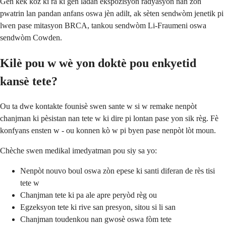
Gen kèk kòz ki ra ki gen ladan ekspozisyon radyasyon nan zòn
pwatrin lan pandan anfans oswa jèn adilt, ak sèten sendwòm jenetik pi
lwen pase mitasyon BRCA, tankou sendwòm Li-Fraumeni oswa
sendwòm Cowden.
Kilè pou w wè yon doktè pou enkyetid
kansè tete?
Ou ta dwe kontakte founisè swen sante w si w remake nenpòt
chanjman ki pèsistan nan tete w ki dire pi lontan pase yon sik règ. Fè
konfyans ensten w - ou konnen kò w pi byen pase nenpòt lòt moun.
Chèche swen medikal imedyatman pou siy sa yo:
Nenpòt nouvo boul oswa zòn epese ki santi diferan de rès tisi
tete w
Chanjman tete ki pa ale apre peryòd règ ou
Egzeksyon tete ki rive san presyon, sitou si li san
Chanjman toudenkou nan gwosè oswa fòm tete