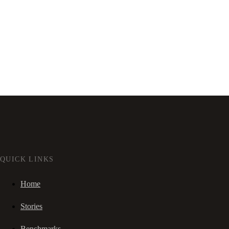
QUICK LINKS
Home
Stories
Benchmarks