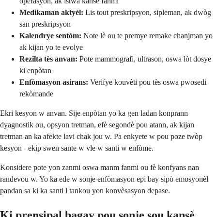
operasyon, ak istwa kansè fanmi
Medikaman aktyèl:
Lis tout preskripsyon, sipleman, ak dwòg
san preskripsyon
Kalendrye sentòm:
Note lè ou te premye remake chanjman yo
ak kijan yo te evolye
Rezilta tès anvan:
Pote mammografi, ultrason, oswa lòt dosye
ki enpòtan
Enfòmasyon asirans:
Verifye kouvèti pou tès oswa pwosedi
rekòmande
Ekri kesyon w anvan. Sije enpòtan yo ka gen ladan konprann
dyagnostik ou, opsyon tretman, efè segondè pou atann, ak kijan
tretman an ka afekte lavi chak jou w. Pa enkyete w pou poze twòp
kesyon - ekip swen sante w vle w santi w enfòme.
Konsidere pote yon zanmi oswa manm fanmi ou fè konfyans nan
randevou w. Yo ka ede w sonje enfòmasyon epi bay sipò emosyonèl
pandan sa ki ka santi l tankou yon konvèsasyon depase.
Ki prensipal bagay pou sonje sou kansè