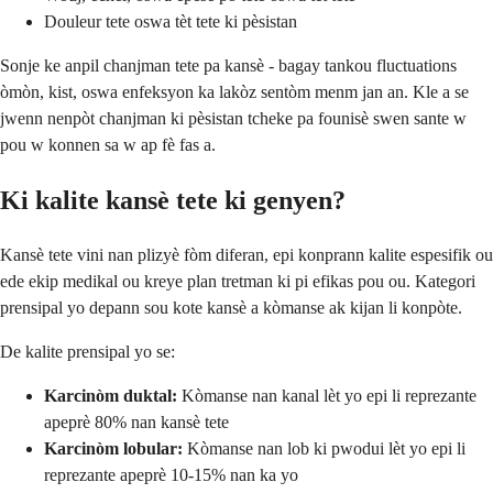
Douleur tete oswa tèt tete ki pèsistan
Sonje ke anpil chanjman tete pa kansè - bagay tankou fluctuations
òmòn, kist, oswa enfeksyon ka lakòz sentòm menm jan an. Kle a se
jwenn nenpòt chanjman ki pèsistan tcheke pa founisè swen sante w
pou w konnen sa w ap fè fas a.
Ki kalite kansè tete ki genyen?
Kansè tete vini nan plizyè fòm diferan, epi konprann kalite espesifik ou
ede ekip medikal ou kreye plan tretman ki pi efikas pou ou. Kategori
prensipal yo depann sou kote kansè a kòmanse ak kijan li konpòte.
De kalite prensipal yo se:
Karcinòm duktal:
Kòmanse nan kanal lèt yo epi li reprezante
apeprè 80% nan kansè tete
Karcinòm lobular:
Kòmanse nan lob ki pwodui lèt yo epi li
reprezante apeprè 10-15% nan ka yo