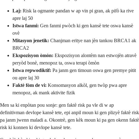
Laj:
Risk la ogmante pandan w ap vin pi gran, ak pifò ka rive
apre laj 50
Istwa fanmi:
Gen fanmi pwòch ki gen kansè tete oswa kansè
ovè
Mitasyon jenetik:
Chanjman eritye nan jèn tankou BRCA1 ak
BRCA2
Ekspozisyon òmòn:
Ekspozisyon alontèm nan estwojèn atravè
peryòd bonè, menopoz ta, oswa terapi òmòn
Istwa repwodiktif:
Pa janm gen timoun oswa gen premye pitit
ou apre laj 30
Faktè fòm de vi:
Konsomasyon alkòl, gen twòp pwa apre
menopoz, ak mank aktivite fizik
Men sa ki enpòtan pou sonje: gen faktè risk pa vle di w ap
definitivman devlope kansè tete, epi anpil moun ki gen plizyè faktè risk
pa janm jwenn maladi a. Okontrè, gen kèk moun ki pa gen okenn faktè
risk ki konnen ki devlope kansè tete.