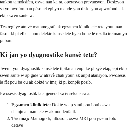
tankou tamoksifen, oswa nan ka ra, operasyon prevansyon. Desizyon
sa yo pwofonman pèsonèl epi yo mande yon diskisyon apwofondi ak
ekip swen sante w.
Tès regilye atravè mammografi ak egzamen klinik tete rete youn nan
fason ki pi efikas pou detekte kansè tete byen bonè lè rezilta tretman yo
pi bon.
Ki jan yo dyagnostike kansè tete?
Jwenn yon dyagnostik kansè tete tipikman enplike plizyè etap, epi ekip
swen sante w ap gide w atravè chak youn ak anpil atansyon. Pwosesis
la fèt pou ba ou ak doktè w imaj ki pi konplè posib.
Pwosesis dyagnostik la anjeneral swiv sekans sa a:
Egzamen klinik tete:
Doktè w ap santi pou boul oswa
chanjman nan tete w ak nod lenfatik
Tès imaj:
Mamografi, ultrason, oswa MRI pou jwenn foto
detaye