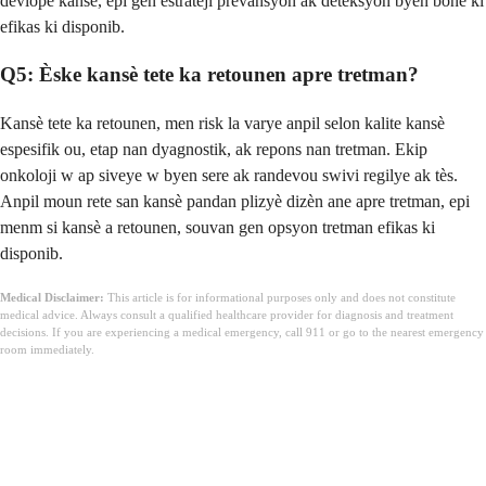
devlope kansè, epi gen estrateji prevansyon ak deteksyon byen bonè ki
efikas ki disponib.
Q5: Èske kansè tete ka retounen apre tretman?
Kansè tete ka retounen, men risk la varye anpil selon kalite kansè
espesifik ou, etap nan dyagnostik, ak repons nan tretman. Ekip
onkoloji w ap siveye w byen sere ak randevou swivi regilye ak tès.
Anpil moun rete san kansè pandan plizyè dizèn ane apre tretman, epi
menm si kansè a retounen, souvan gen opsyon tretman efikas ki
disponib.
Medical Disclaimer:
This article is for informational purposes only and does not constitute
medical advice. Always consult a qualified healthcare provider for diagnosis and treatment
decisions. If you are experiencing a medical emergency, call 911 or go to the nearest emergency
room immediately.