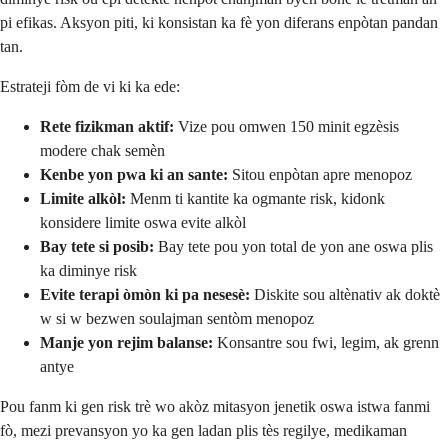
pi efikas. Aksyon piti, ki konsistan ka fè yon diferans enpòtan pandan
tan.
Estrateji fòm de vi ki ka ede:
Rete fizikman aktif:
Vize pou omwen 150 minit egzèsis
modere chak semèn
Kenbe yon pwa ki an sante:
Sitou enpòtan apre menopoz
Limite alkòl:
Menm ti kantite ka ogmante risk, kidonk
konsidere limite oswa evite alkòl
Bay tete si posib:
Bay tete pou yon total de yon ane oswa plis
ka diminye risk
Evite terapi òmòn ki pa nesesè:
Diskite sou altènativ ak doktè
w si w bezwen soulajman sentòm menopoz
Manje yon rejim balanse:
Konsantre sou fwi, legim, ak grenn
antye
Pou fanm ki gen risk trè wo akòz mitasyon jenetik oswa istwa fanmi
fò, mezi prevansyon yo ka gen ladan plis tès regilye, medikaman