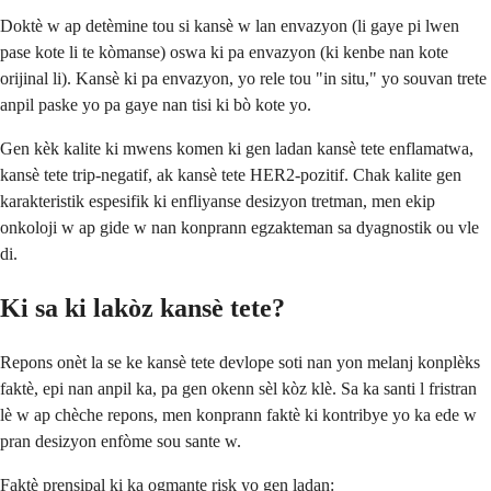
Doktè w ap detèmine tou si kansè w lan envazyon (li gaye pi lwen
pase kote li te kòmanse) oswa ki pa envazyon (ki kenbe nan kote
orijinal li). Kansè ki pa envazyon, yo rele tou "in situ," yo souvan trete
anpil paske yo pa gaye nan tisi ki bò kote yo.
Gen kèk kalite ki mwens komen ki gen ladan kansè tete enflamatwa,
kansè tete trip-negatif, ak kansè tete HER2-pozitif. Chak kalite gen
karakteristik espesifik ki enfliyanse desizyon tretman, men ekip
onkoloji w ap gide w nan konprann egzakteman sa dyagnostik ou vle
di.
Ki sa ki lakòz kansè tete?
Repons onèt la se ke kansè tete devlope soti nan yon melanj konplèks
faktè, epi nan anpil ka, pa gen okenn sèl kòz klè. Sa ka santi l fristran
lè w ap chèche repons, men konprann faktè ki kontribye yo ka ede w
pran desizyon enfòme sou sante w.
Faktè prensipal ki ka ogmante risk yo gen ladan: