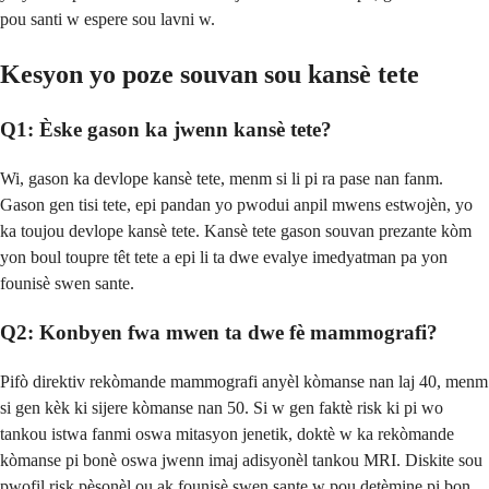
pou santi w espere sou lavni w.
Kesyon yo poze souvan sou kansè tete
Q1: Èske gason ka jwenn kansè tete?
Wi, gason ka devlope kansè tete, menm si li pi ra pase nan fanm.
Gason gen tisi tete, epi pandan yo pwodui anpil mwens estwojèn, yo
ka toujou devlope kansè tete. Kansè tete gason souvan prezante kòm
yon boul toupre têt tete a epi li ta dwe evalye imedyatman pa yon
founisè swen sante.
Q2: Konbyen fwa mwen ta dwe fè mammografi?
Pifò direktiv rekòmande mammografi anyèl kòmanse nan laj 40, menm
si gen kèk ki sijere kòmanse nan 50. Si w gen faktè risk ki pi wo
tankou istwa fanmi oswa mitasyon jenetik, doktè w ka rekòmande
kòmanse pi bonè oswa jwenn imaj adisyonèl tankou MRI. Diskite sou
pwofil risk pèsonèl ou ak founisè swen sante w pou detèmine pi bon