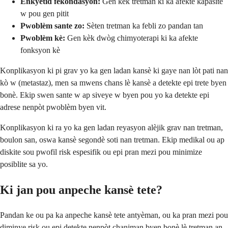
Enkyetid fekondasyon:
Gen kèk tretman ki ka afekte kapasite
w pou gen pitit
Pwoblèm sante zo:
Sèten tretman ka febli zo pandan tan
Pwoblèm kè:
Gen kèk dwòg chimyoterapi ki ka afekte
fonksyon kè
Konplikasyon ki pi grav yo ka gen ladan kansè ki gaye nan lòt pati nan
kò w (metastaz), men sa mwens chans lè kansè a detekte epi trete byen
bonè. Ekip swen sante w ap siveye w byen pou yo ka detekte epi
adrese nenpòt pwoblèm byen vit.
Konplikasyon ki ra yo ka gen ladan reyasyon alèjik grav nan tretman,
boulon san, oswa kansè segondè soti nan tretman. Ekip medikal ou ap
diskite sou pwofil risk espesifik ou epi pran mezi pou minimize
posiblite sa yo.
Ki jan pou anpeche kansè tete?
Pandan ke ou pa ka anpeche kansè tete antyèman, ou ka pran mezi pou
diminye risk ou epi detekte nenpòt chanjman byen bonè lè tretman an