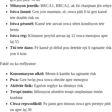
Mitasyon jenetik:
BRCA1, BRCA2, ak lòt chanjman jèn eritye
Istwa fanmi:
Gen yon manman, sè, oswa pitit fi ki gen kansè
tete double risk ou
Istwa pèsonèl:
Kansè tete anvan oswa sèten kondisyon tete
benin
Istwa règ:
Kòmanse peryòd anvan laj 12 oswa menopoz apre
laj 55
Tisi tete dans:
Fè kansè pi difisil pou detekte epi li ogmante risk
yon ti kras
Faktè ou ka enfliyanse:
Konsomasyon alkòl:
Menm ti kantite ka ogmante risk
Pwa:
Gen twòp pwa oswa obezite apre menopoz
Aktivite fizik:
Egzèsis regilye ka diminye risk
Terapi òmòn:
Itilizasyon alontèm terapi ranplasman òmòn
konbine
Chwa repwodiktif:
Pa janm gen timoun oswa gen premye pitit
ou apre laj 30