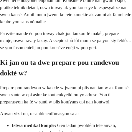
Swen tèt emosyonèl enpòtan tou. Konsidere rantre nan gwoup sipò,
pratike teknik detant, oswa travay ak yon konseye ki espesyalize nan
swen kansè. Anpil moun jwenn ke rete konekte ak zanmi ak fanmi ede
kenbe yon sans nòmalite.
Pa ezite mande èd pou travay chak jou tankou fè makèt, prepare
manje, oswa travay lakay. Aksepte sipò lòt moun se pa yon siy feblès -
se yon fason entelijan pou konsève enèji w pou geri.
Ki jan ou ta dwe prepare pou randevou
doktè w?
Prepare pou randevou w ka ede w jwenn pi plis nan tan w ak founisè
swen sante w epi asire ke tout enkyetid ou yo adrese. Yon ti
preparasyon ka fè w santi w plis konfyans epi nan kontwòl.
Anvan vizit ou, rasanble enfòmasyon sa a:
Istwa medikal konplè:
Gen ladan pwoblèm tete anvan,