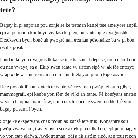
tete?
Bagay ki pi enpòtan pou sonje se ke tretman kansè tete amelyore anpil,
epi anpil moun kontinye viv lavi ki plen, an sante apre dyagnostik.
Deteksyon byen bonè ak pwogrè nan tretman pèsonalize ba w pi bon
rezilta posib.
Pandan ke yon dyagnostik kansè tete ka santi l depase, ou pa poukont
ou nan vwayaj sa a. Ekip swen sante w, sistèm sipò w, ak fòs enteryè
w ap gide w nan tretman an epi nan direksyon pou rekiperasyon.
Rete pwòaktif sou sante tete w atravè egzamen pwòp tèt ou regilye,
mammografi, epi kenbe yon fòm de vi ki an sante. Fè konfyans ensten
w sou chanjman nan kò w, epi pa ezite chèche swen medikal lè yon
bagay pa santi l byen.
Sonje ke eksperyans chak moun ak kansè tete inik. Konsantre sou
pwòp vwayaj ou, travay byen sere ak ekip medikal ou, epi pran bagay
yo yon etap alafwa. Avèk tretman jodi a ak sistèm sipò, gen tout rezon