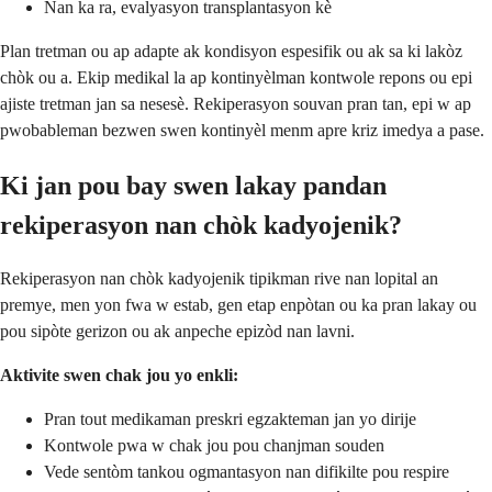
Nan ka ra, evalyasyon transplantasyon kè
Plan tretman ou ap adapte ak kondisyon espesifik ou ak sa ki lakòz
chòk ou a. Ekip medikal la ap kontinyèlman kontwole repons ou epi
ajiste tretman jan sa nesesè. Rekiperasyon souvan pran tan, epi w ap
pwobableman bezwen swen kontinyèl menm apre kriz imedya a pase.
Ki jan pou bay swen lakay pandan
rekiperasyon nan chòk kadyojenik?
Rekiperasyon nan chòk kadyojenik tipikman rive nan lopital an
premye, men yon fwa w estab, gen etap enpòtan ou ka pran lakay ou
pou sipòte gerizon ou ak anpeche epizòd nan lavni.
Aktivite swen chak jou yo enkli:
Pran tout medikaman preskri egzakteman jan yo dirije
Kontwole pwa w chak jou pou chanjman souden
Vede sentòm tankou ogmantasyon nan difikilte pou respire