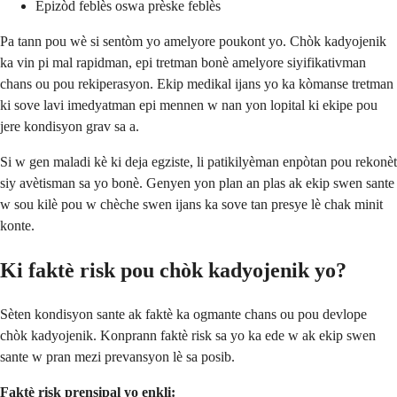
Epizòd feblès oswa prèske feblès
Pa tann pou wè si sentòm yo amelyore poukont yo. Chòk kadyojenik
ka vin pi mal rapidman, epi tretman bonè amelyore siyifikativman
chans ou pou rekiperasyon. Ekip medikal ijans yo ka kòmanse tretman
ki sove lavi imedyatman epi mennen w nan yon lopital ki ekipe pou
jere kondisyon grav sa a.
Si w gen maladi kè ki deja egziste, li patikilyèman enpòtan pou rekonèt
siy avètisman sa yo bonè. Genyen yon plan an plas ak ekip swen sante
w sou kilè pou w chèche swen ijans ka sove tan presye lè chak minit
konte.
Ki faktè risk pou chòk kadyojenik yo?
Sèten kondisyon sante ak faktè ka ogmante chans ou pou devlope
chòk kadyojenik. Konprann faktè risk sa yo ka ede w ak ekip swen
sante w pran mezi prevansyon lè sa posib.
Faktè risk prensipal yo enkli: