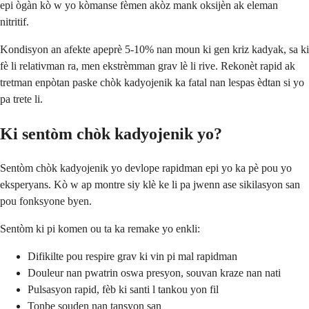
epi ògàn kò w yo kòmanse fèmen akòz mank oksijèn ak eleman
nitritif.
Kondisyon an afekte apeprè 5-10% nan moun ki gen kriz kadyak, sa ki
fè li relativman ra, men ekstrèmman grav lè li rive. Rekonèt rapid ak
tretman enpòtan paske chòk kadyojenik ka fatal nan lespas èdtan si yo
pa trete li.
Ki sentòm chòk kadyojenik yo?
Sentòm chòk kadyojenik yo devlope rapidman epi yo ka pè pou yo
eksperyans. Kò w ap montre siy klè ke li pa jwenn ase sikilasyon san
pou fonksyone byen.
Sentòm ki pi komen ou ta ka remake yo enkli:
Difikilte pou respire grav ki vin pi mal rapidman
Douleur nan pwatrin oswa presyon, souvan kraze nan nati
Pulsasyon rapid, fèb ki santi l tankou yon fil
Tonbe souden nan tansyon san