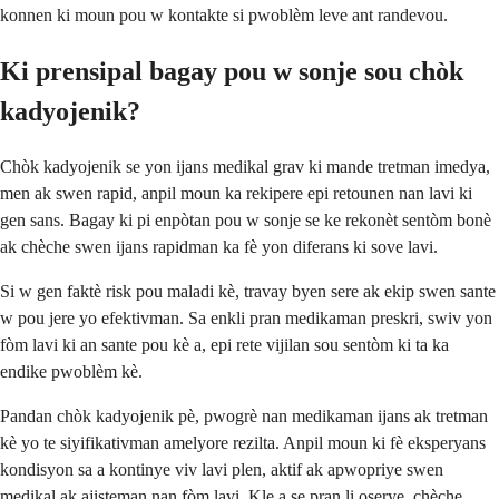
konnen ki moun pou w kontakte si pwoblèm leve ant randevou.
Ki prensipal bagay pou w sonje sou chòk
kadyojenik?
Chòk kadyojenik se yon ijans medikal grav ki mande tretman imedya,
men ak swen rapid, anpil moun ka rekipere epi retounen nan lavi ki
gen sans. Bagay ki pi enpòtan pou w sonje se ke rekonèt sentòm bonè
ak chèche swen ijans rapidman ka fè yon diferans ki sove lavi.
Si w gen faktè risk pou maladi kè, travay byen sere ak ekip swen sante
w pou jere yo efektivman. Sa enkli pran medikaman preskri, swiv yon
fòm lavi ki an sante pou kè a, epi rete vijilan sou sentòm ki ta ka
endike pwoblèm kè.
Pandan chòk kadyojenik pè, pwogrè nan medikaman ijans ak tretman
kè yo te siyifikativman amelyore rezilta. Anpil moun ki fè eksperyans
kondisyon sa a kontinye viv lavi plen, aktif ak apwopriye swen
medikal ak ajisteman nan fòm lavi. Kle a se pran li oserye, chèche