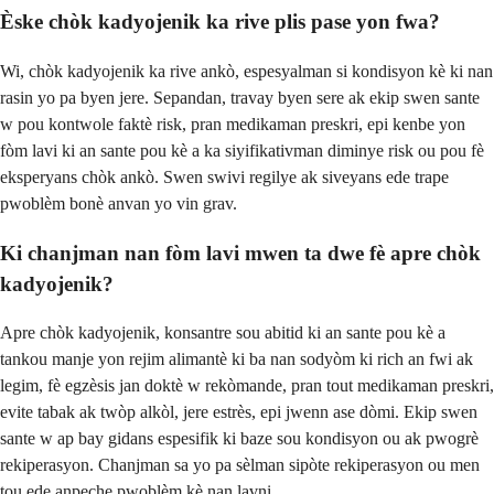
Èske chòk kadyojenik ka rive plis pase yon fwa?
Wi, chòk kadyojenik ka rive ankò, espesyalman si kondisyon kè ki nan
rasin yo pa byen jere. Sepandan, travay byen sere ak ekip swen sante
w pou kontwole faktè risk, pran medikaman preskri, epi kenbe yon
fòm lavi ki an sante pou kè a ka siyifikativman diminye risk ou pou fè
eksperyans chòk ankò. Swen swivi regilye ak siveyans ede trape
pwoblèm bonè anvan yo vin grav.
Ki chanjman nan fòm lavi mwen ta dwe fè apre chòk
kadyojenik?
Apre chòk kadyojenik, konsantre sou abitid ki an sante pou kè a
tankou manje yon rejim alimantè ki ba nan sodyòm ki rich an fwi ak
legim, fè egzèsis jan doktè w rekòmande, pran tout medikaman preskri,
evite tabak ak twòp alkòl, jere estrès, epi jwenn ase dòmi. Ekip swen
sante w ap bay gidans espesifik ki baze sou kondisyon ou ak pwogrè
rekiperasyon. Chanjman sa yo pa sèlman sipòte rekiperasyon ou men
tou ede anpeche pwoblèm kè nan lavni.