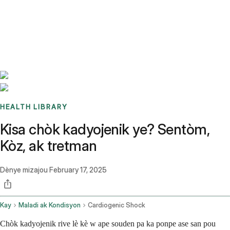
Benchmarks
Stories
FAQ
Sign up / Log in
HEALTH LIBRARY
Kisa chòk kadyojenik ye? Sentòm,
Kòz, ak tretman
Dènye mizajou
February 17, 2025
Kay
Maladi ak Kondisyon
Cardiogenic Shock
Chòk kadyojenik rive lè kè w ape souden pa ka ponpe ase san pou