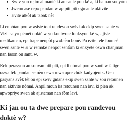
Swiv yon rejim alimantè ki an sante pou kè a, ki ba nan sodyòm
Jwenn ase repo pandan w ap piti piti ogmante aktivite
Evite alkòl ak tabak nèt
Li enpòtan pou w asiste tout randevou swivi ak ekip swen sante w.
Vizit sa yo pèmèt doktè w yo kontwole fonksyon kè w, ajiste
medikaman, epi trape nenpòt pwoblèm bonè. Pa ezite rele founisè
swen sante w si w remake nenpòt sentòm ki enkyete oswa chanjman
nan fason ou santi w.
Rekiperasyon an souvan piti piti, epi li nòmal pou w santi w fatige
oswa fèb pandan semèn oswa mwa apre chòk kadyojenik. Gen
pasyans avèk tèt ou epi swiv gidans ekip swen sante w sou retounen
nan aktivite nòmal. Anpil moun ka retounen nan lavi ki plen ak
apwopriye swen ak ajisteman nan fòm lavi.
Ki jan ou ta dwe prepare pou randevou
doktè w?