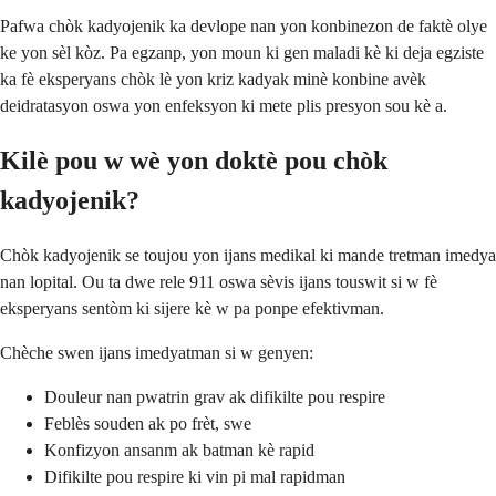
Pafwa chòk kadyojenik ka devlope nan yon konbinezon de faktè olye
ke yon sèl kòz. Pa egzanp, yon moun ki gen maladi kè ki deja egziste
ka fè eksperyans chòk lè yon kriz kadyak minè konbine avèk
deidratasyon oswa yon enfeksyon ki mete plis presyon sou kè a.
Kilè pou w wè yon doktè pou chòk
kadyojenik?
Chòk kadyojenik se toujou yon ijans medikal ki mande tretman imedya
nan lopital. Ou ta dwe rele 911 oswa sèvis ijans touswit si w fè
eksperyans sentòm ki sijere kè w pa ponpe efektivman.
Chèche swen ijans imedyatman si w genyen:
Douleur nan pwatrin grav ak difikilte pou respire
Feblès souden ak po frèt, swe
Konfizyon ansanm ak batman kè rapid
Difikilte pou respire ki vin pi mal rapidman