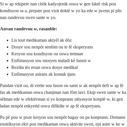
Si w ap rekipere nan chòk kadyojenik oswa w gen faktè risk pou
kondisyon sa a, prepare pou vizit doktè w yo ka ede w jwenn pi plis
nan randevou swen sante w yo.
Anvan randevou w, rasanble:
Lis tout medikaman aktyèl ak dòz
Dosye sou nenpòt sentòm ou te fè eksperyans
Kesyon sou kondisyon ou oswa tretman
Enfòmasyon sou istoryen maladi kè fanmi w
Rezilta tès resan oswa dosye medikal
Enfòmasyon asirans ak kontak ijans
Pandan vizit ou, di verite sou fason ou santi w ak nenpòt defi w ap fè
fas ak medikaman oswa chanjman nan fòm lavi. Ekip swen sante w ka
sèlman ede w efektivman si yo konprann sitiyasyon konplè w, ki gen
ladan nenpòt enkyetid oswa difikilte w ap fè eksperyans.
Pa pè pou w poze kesyon sou nenpòt bagay ou pa konprann. Demann
enstriksyon ekri pou medikaman oswa aktivite swen, epi asire w ke w