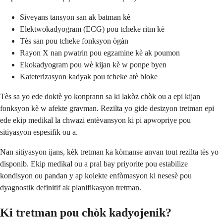
Siveyans tansyon san ak batman kè
Elektwokadyogram (ECG) pou tcheke ritm kè
Tès san pou tcheke fonksyon ògàn
Rayon X nan pwatrin pou egzamine kè ak poumon
Ekokadyogram pou wè kijan kè w ponpe byen
Kateterizasyon kadyak pou tcheke atè bloke
Tès sa yo ede doktè yo konprann sa ki lakòz chòk ou a epi kijan
fonksyon kè w afekte gravman. Rezilta yo gide desizyon tretman epi
ede ekip medikal la chwazi entèvansyon ki pi apwopriye pou
sitiyasyon espesifik ou a.
Nan sitiyasyon ijans, kèk tretman ka kòmanse anvan tout rezilta tès yo
disponib. Ekip medikal ou a pral bay priyorite pou estabilize
kondisyon ou pandan y ap kolekte enfòmasyon ki nesesè pou
dyagnostik definitif ak planifikasyon tretman.
Ki tretman pou chòk kadyojenik?