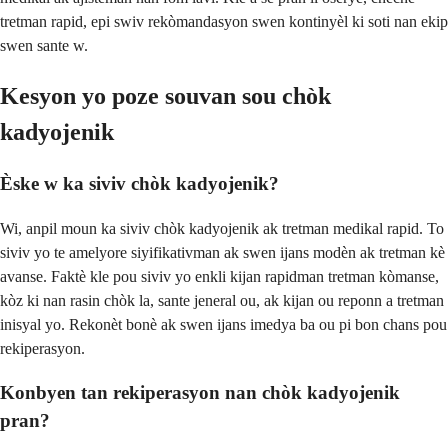
tretman rapid, epi swiv rekòmandasyon swen kontinyèl ki soti nan ekip
swen sante w.
Kesyon yo poze souvan sou chòk
kadyojenik
Èske w ka siviv chòk kadyojenik?
Wi, anpil moun ka siviv chòk kadyojenik ak tretman medikal rapid. To
siviv yo te amelyore siyifikativman ak swen ijans modèn ak tretman kè
avanse. Faktè kle pou siviv yo enkli kijan rapidman tretman kòmanse,
kòz ki nan rasin chòk la, sante jeneral ou, ak kijan ou reponn a tretman
inisyal yo. Rekonèt bonè ak swen ijans imedya ba ou pi bon chans pou
rekiperasyon.
Konbyen tan rekiperasyon nan chòk kadyojenik
pran?