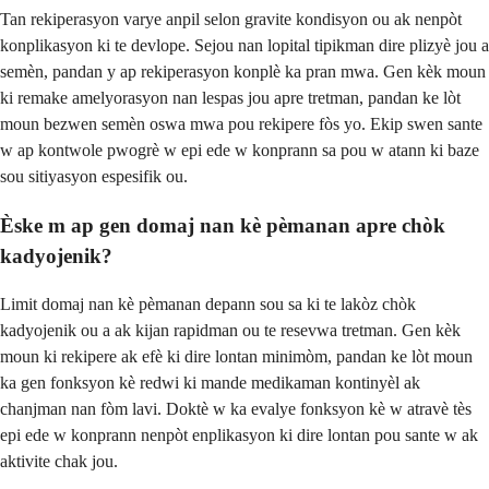
Tan rekiperasyon varye anpil selon gravite kondisyon ou ak nenpòt
konplikasyon ki te devlope. Sejou nan lopital tipikman dire plizyè jou a
semèn, pandan y ap rekiperasyon konplè ka pran mwa. Gen kèk moun
ki remake amelyorasyon nan lespas jou apre tretman, pandan ke lòt
moun bezwen semèn oswa mwa pou rekipere fòs yo. Ekip swen sante
w ap kontwole pwogrè w epi ede w konprann sa pou w atann ki baze
sou sitiyasyon espesifik ou.
Èske m ap gen domaj nan kè pèmanan apre chòk
kadyojenik?
Limit domaj nan kè pèmanan depann sou sa ki te lakòz chòk
kadyojenik ou a ak kijan rapidman ou te resevwa tretman. Gen kèk
moun ki rekipere ak efè ki dire lontan minimòm, pandan ke lòt moun
ka gen fonksyon kè redwi ki mande medikaman kontinyèl ak
chanjman nan fòm lavi. Doktè w ka evalye fonksyon kè w atravè tès
epi ede w konprann nenpòt enplikasyon ki dire lontan pou sante w ak
aktivite chak jou.