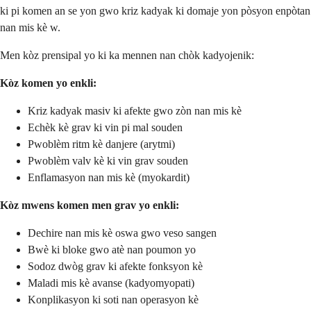
ki pi komen an se yon gwo kriz kadyak ki domaje yon pòsyon enpòtan
nan mis kè w.
Men kòz prensipal yo ki ka mennen nan chòk kadyojenik:
Kòz komen yo enkli:
Kriz kadyak masiv ki afekte gwo zòn nan mis kè
Echèk kè grav ki vin pi mal souden
Pwoblèm ritm kè danjere (arytmi)
Pwoblèm valv kè ki vin grav souden
Enflamasyon nan mis kè (myokardit)
Kòz mwens komen men grav yo enkli:
Dechire nan mis kè oswa gwo veso sangen
Bwè ki bloke gwo atè nan poumon yo
Sodoz dwòg grav ki afekte fonksyon kè
Maladi mis kè avanse (kadyomyopati)
Konplikasyon ki soti nan operasyon kè