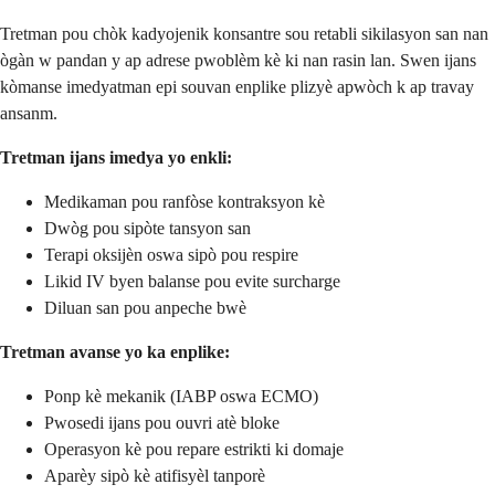
Tretman pou chòk kadyojenik konsantre sou retabli sikilasyon san nan
ògàn w pandan y ap adrese pwoblèm kè ki nan rasin lan. Swen ijans
kòmanse imedyatman epi souvan enplike plizyè apwòch k ap travay
ansanm.
Tretman ijans imedya yo enkli:
Medikaman pou ranfòse kontraksyon kè
Dwòg pou sipòte tansyon san
Terapi oksijèn oswa sipò pou respire
Likid IV byen balanse pou evite surcharge
Diluan san pou anpeche bwè
Tretman avanse yo ka enplike:
Ponp kè mekanik (IABP oswa ECMO)
Pwosedi ijans pou ouvri atè bloke
Operasyon kè pou repare estrikti ki domaje
Aparèy sipò kè atifisyèl tanporè