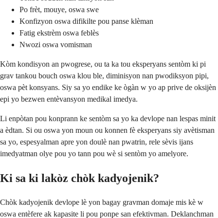
Po frèt, mouye, oswa swe
Konfizyon oswa difikilte pou panse klèman
Fatig ekstrèm oswa feblès
Nwozi oswa vomisman
Kòm kondisyon an pwogrese, ou ta ka tou eksperyans sentòm ki pi
grav tankou bouch oswa klou ble, diminisyon nan pwodiksyon pipi,
oswa pèt konsyans. Siy sa yo endike ke ògàn w yo ap prive de oksijèn
epi yo bezwen entèvansyon medikal imedya.
Li enpòtan pou konprann ke sentòm sa yo ka devlope nan lespas minit
a èdtan. Si ou oswa yon moun ou konnen fè eksperyans siy avètisman
sa yo, espesyalman apre yon doulè nan pwatrin, rele sèvis ijans
imedyatman olye pou yo tann pou wè si sentòm yo amelyore.
Ki sa ki lakòz chòk kadyojenik?
Chòk kadyojenik devlope lè yon bagay gravman domaje mis kè w
oswa entèfere ak kapasite li pou ponpe san efektivman. Deklanchman