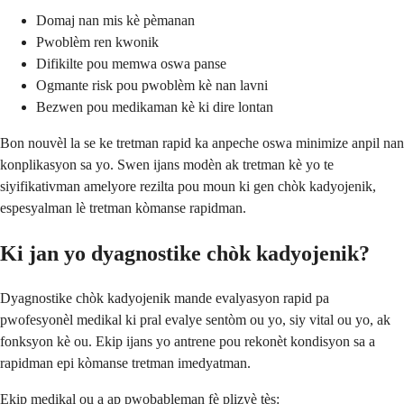
Domaj nan mis kè pèmanan
Pwoblèm ren kwonik
Difikilte pou memwa oswa panse
Ogmante risk pou pwoblèm kè nan lavni
Bezwen pou medikaman kè ki dire lontan
Bon nouvèl la se ke tretman rapid ka anpeche oswa minimize anpil nan
konplikasyon sa yo. Swen ijans modèn ak tretman kè yo te
siyifikativman amelyore rezilta pou moun ki gen chòk kadyojenik,
espesyalman lè tretman kòmanse rapidman.
Ki jan yo dyagnostike chòk kadyojenik?
Dyagnostike chòk kadyojenik mande evalyasyon rapid pa
pwofesyonèl medikal ki pral evalye sentòm ou yo, siy vital ou yo, ak
fonksyon kè ou. Ekip ijans yo antrene pou rekonèt kondisyon sa a
rapidman epi kòmanse tretman imedyatman.
Ekip medikal ou a ap pwobableman fè plizyè tès: