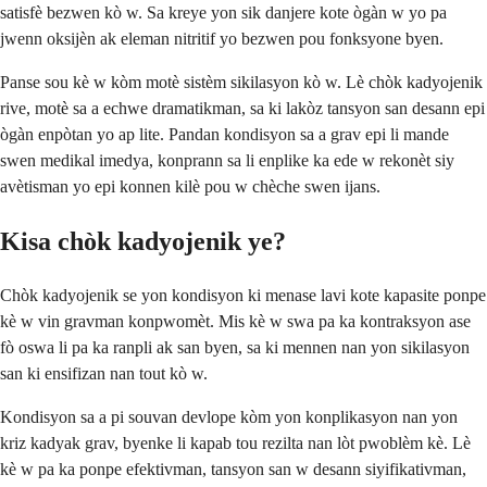
satisfè bezwen kò w. Sa kreye yon sik danjere kote ògàn w yo pa
jwenn oksijèn ak eleman nitritif yo bezwen pou fonksyone byen.
Panse sou kè w kòm motè sistèm sikilasyon kò w. Lè chòk kadyojenik
rive, motè sa a echwe dramatikman, sa ki lakòz tansyon san desann epi
ògàn enpòtan yo ap lite. Pandan kondisyon sa a grav epi li mande
swen medikal imedya, konprann sa li enplike ka ede w rekonèt siy
avètisman yo epi konnen kilè pou w chèche swen ijans.
Kisa chòk kadyojenik ye?
Chòk kadyojenik se yon kondisyon ki menase lavi kote kapasite ponpe
kè w vin gravman konpwomèt. Mis kè w swa pa ka kontraksyon ase
fò oswa li pa ka ranpli ak san byen, sa ki mennen nan yon sikilasyon
san ki ensifizan nan tout kò w.
Kondisyon sa a pi souvan devlope kòm yon konplikasyon nan yon
kriz kadyak grav, byenke li kapab tou rezilta nan lòt pwoblèm kè. Lè
kè w pa ka ponpe efektivman, tansyon san w desann siyifikativman,