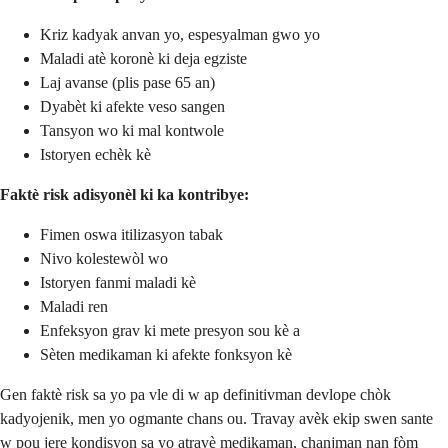
Kriz kadyak anvan yo, espesyalman gwo yo
Maladi atè koronè ki deja egziste
Laj avanse (plis pase 65 an)
Dyabèt ki afekte veso sangen
Tansyon wo ki mal kontwole
Istoryen echèk kè
Faktè risk adisyonèl ki ka kontribye:
Fimen oswa itilizasyon tabak
Nivo kolestewòl wo
Istoryen fanmi maladi kè
Maladi ren
Enfeksyon grav ki mete presyon sou kè a
Sèten medikaman ki afekte fonksyon kè
Gen faktè risk sa yo pa vle di w ap definitivman devlope chòk
kadyojenik, men yo ogmante chans ou. Travay avèk ekip swen sante
w pou jere kondisyon sa yo atravè medikaman, chanjman nan fòm