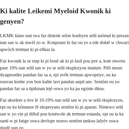
Ki kalite Leikemi Myeloid Kwonik ki
genyen?
LKMK klase nan twa faz distenk selon konbyen selil anòmal ki prezan
nan san w ak mwèl zo w. Konprann ki faz ou ye a ede doktè w chwazi
apwòch tretman ki pi efikas la.
Faz kwonik la se etap ki pi bonè ak ki pi fasil pou jere a, kote mwens
pase 10% nan selil san w yo se selil eksplozyon imature. Pifò moun
dyagnostike pandan faz sa a, epi avèk tretman apwopriye, ou ka
souvan kenbe yon bon kalite lavi pandan anpil ane. Sentòm ou yo
pandan faz sa a tipikman lejè oswa yo ka pa egziste ditou.
Faz akselere a rive lè 10-19% nan selil san w yo se selil eksplozyon,
epi ou ka kòmanse fè eksperyans sentòm ki pi aparan. Nimewo selil
san w yo vin pi difisil pou kontwole ak tretman estanda, epi ou ta ka
santi w pi fatige oswa devlope nouvo sentòm tankou lafyèv oswa
doulè nan zo.