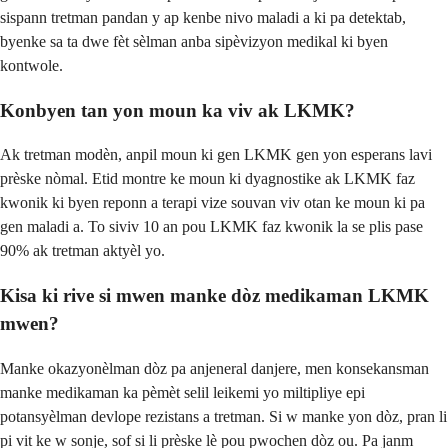
sispann tretman pandan y ap kenbe nivo maladi a ki pa detektab,
byenke sa ta dwe fèt sèlman anba sipèvizyon medikal ki byen
kontwole.
Konbyen tan yon moun ka viv ak LKMK?
Ak tretman modèn, anpil moun ki gen LKMK gen yon esperans lavi
prèske nòmal. Etid montre ke moun ki dyagnostike ak LKMK faz
kwonik ki byen reponn a terapi vize souvan viv otan ke moun ki pa
gen maladi a. To siviv 10 an pou LKMK faz kwonik la se plis pase
90% ak tretman aktyèl yo.
Kisa ki rive si mwen manke dòz medikaman LKMK
mwen?
Manke okazyonèlman dòz pa anjeneral danjere, men konsekansman
manke medikaman ka pèmèt selil leikemi yo miltipliye epi
potansyèlman devlope rezistans a tretman. Si w manke yon dòz, pran li
pi vit ke w sonje, sof si li prèske lè pou pwochen dòz ou. Pa janm