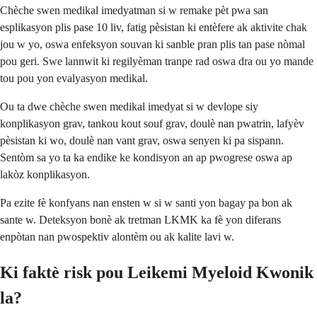
Chèche swen medikal imedyatman si w remake pèt pwa san
esplikasyon plis pase 10 liv, fatig pèsistan ki entèfere ak aktivite chak
jou w yo, oswa enfeksyon souvan ki sanble pran plis tan pase nòmal
pou geri. Swe lannwit ki regilyèman tranpe rad oswa dra ou yo mande
tou pou yon evalyasyon medikal.
Ou ta dwe chèche swen medikal imedyat si w devlope siy
konplikasyon grav, tankou kout souf grav, doulè nan pwatrin, lafyèv
pèsistan ki wo, doulè nan vant grav, oswa senyen ki pa sispann.
Sentòm sa yo ta ka endike ke kondisyon an ap pwogrese oswa ap
lakòz konplikasyon.
Pa ezite fè konfyans nan ensten w si w santi yon bagay pa bon ak
sante w. Deteksyon bonè ak tretman LKMK ka fè yon diferans
enpòtan nan pwospektiv alontèm ou ak kalite lavi w.
Ki faktè risk pou Leikemi Myeloid Kwonik
la?