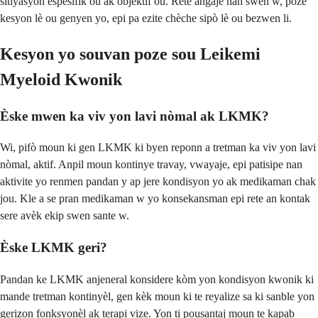
sitiyasyon espesifik ou ak objektif ou. Rete angaje nan swen w, poze
kesyon lè ou genyen yo, epi pa ezite chèche sipò lè ou bezwen li.
Kesyon yo souvan poze sou Leikemi
Myeloid Kwonik
Èske mwen ka viv yon lavi nòmal ak LKMK?
Wi, pifò moun ki gen LKMK ki byen reponn a tretman ka viv yon lavi
nòmal, aktif. Anpil moun kontinye travay, vwayaje, epi patisipe nan
aktivite yo renmen pandan y ap jere kondisyon yo ak medikaman chak
jou. Kle a se pran medikaman w yo konsekansman epi rete an kontak
sere avèk ekip swen sante w.
Èske LKMK geri?
Pandan ke LKMK anjeneral konsidere kòm yon kondisyon kwonik ki
mande tretman kontinyèl, gen kèk moun ki te reyalize sa ki sanble yon
gerizon fonksyonèl ak terapi vize. Yon ti pousantaj moun te kapab