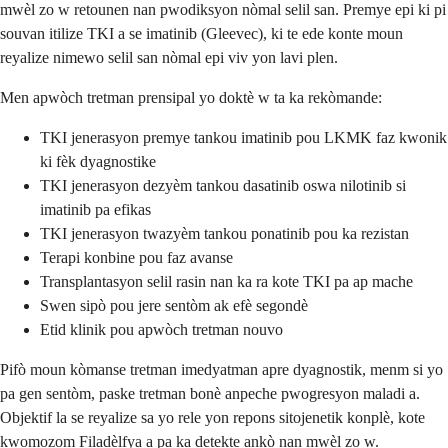
mwèl zo w retounen nan pwodiksyon nòmal selil san. Premye epi ki pi
souvan itilize TKI a se imatinib (Gleevec), ki te ede konte moun
reyalize nimewo selil san nòmal epi viv yon lavi plen.
Men apwòch tretman prensipal yo doktè w ta ka rekòmande:
TKI jenerasyon premye tankou imatinib pou LKMK faz kwonik
ki fèk dyagnostike
TKI jenerasyon dezyèm tankou dasatinib oswa nilotinib si
imatinib pa efikas
TKI jenerasyon twazyèm tankou ponatinib pou ka rezistan
Terapi konbine pou faz avanse
Transplantasyon selil rasin nan ka ra kote TKI pa ap mache
Swen sipò pou jere sentòm ak efè segondè
Etid klinik pou apwòch tretman nouvo
Pifò moun kòmanse tretman imedyatman apre dyagnostik, menm si yo
pa gen sentòm, paske tretman bonè anpeche pwogresyon maladi a.
Objektif la se reyalize sa yo rele yon repons sitojenetik konplè, kote
kwomozom Filadèlfya a pa ka detekte ankò nan mwèl zo w.