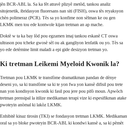
jèn BCR-ABL la. Sa ka fèt atravè plizyè metòd, tankou analiz
sitojenetik, ibridasyon fluoresans nan siti (FISH), oswa tès reyaksyon
chèn polimeraz (PCR). Tès sa yo konfime non sèlman ke ou gen
LKMK men tou ede kontwole kijan tretman an ap mache.
Doktè w ta ka bay lòd pou egzamen imaj tankou eskanè CT oswa
ultrason pou tcheke gwosè sèl ou ak gangliyon lenfatik ou yo. Tès sa
yo ede detèmine limit maladi a epi gide desizyon tretman yo.
Ki tretman Leikemi Myeloid Kwonik la?
Tretman pou LKMK te transfòme dramatikman pandan de dènye
deseni yo, sa ki transfòme sa ki te yon fwa yon kansè difisil pou trete
nan yon kondisyon kwonik ki fasil pou jere pou pifò moun. Apwòch
tretman prensipal la itilize medikaman terapi vize ki espesifikman atake
pwoteyin anòmal ki lakòz LKMK.
Enhibitè kinaz tirosin (TKI) se fondasyon tretman LKMK. Medikaman
oral sa yo bloke pwoteyin BCR-ABL ki kondwi kansè a, sa ki pèmèt