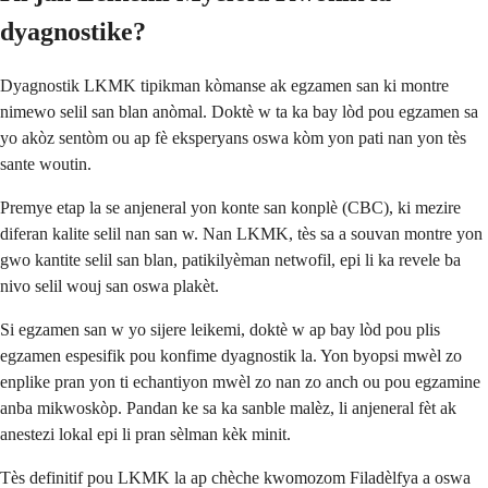
dyagnostike?
Dyagnostik LKMK tipikman kòmanse ak egzamen san ki montre
nimewo selil san blan anòmal. Doktè w ta ka bay lòd pou egzamen sa
yo akòz sentòm ou ap fè eksperyans oswa kòm yon pati nan yon tès
sante woutin.
Premye etap la se anjeneral yon konte san konplè (CBC), ki mezire
diferan kalite selil nan san w. Nan LKMK, tès sa a souvan montre yon
gwo kantite selil san blan, patikilyèman netwofil, epi li ka revele ba
nivo selil wouj san oswa plakèt.
Si egzamen san w yo sijere leikemi, doktè w ap bay lòd pou plis
egzamen espesifik pou konfime dyagnostik la. Yon byopsi mwèl zo
enplike pran yon ti echantiyon mwèl zo nan zo anch ou pou egzamine
anba mikwoskòp. Pandan ke sa ka sanble malèz, li anjeneral fèt ak
anestezi lokal epi li pran sèlman kèk minit.
Tès definitif pou LKMK la ap chèche kwomozom Filadèlfya a oswa