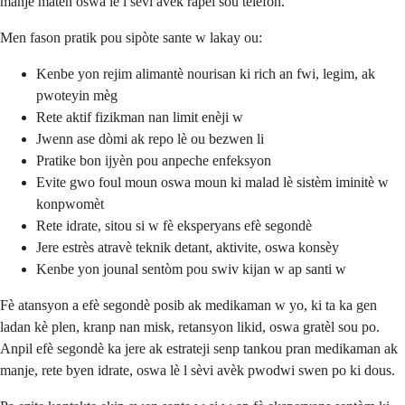
manje maten oswa lè l sèvi avèk rapèl sou telefòn.
Men fason pratik pou sipòte sante w lakay ou:
Kenbe yon rejim alimantè nourisan ki rich an fwi, legim, ak
pwoteyin mèg
Rete aktif fizikman nan limit enèji w
Jwenn ase dòmi ak repo lè ou bezwen li
Pratike bon ijyèn pou anpeche enfeksyon
Evite gwo foul moun oswa moun ki malad lè sistèm iminitè w
konpwomèt
Rete idrate, sitou si w fè eksperyans efè segondè
Jere estrès atravè teknik detant, aktivite, oswa konsèy
Kenbe yon jounal sentòm pou swiv kijan w ap santi w
Fè atansyon a efè segondè posib ak medikaman w yo, ki ta ka gen
ladan kè plen, kranp nan misk, retansyon likid, oswa gratèl sou po.
Anpil efè segondè ka jere ak estrateji senp tankou pran medikaman ak
manje, rete byen idrate, oswa lè l sèvi avèk pwodwi swen po ki dous.