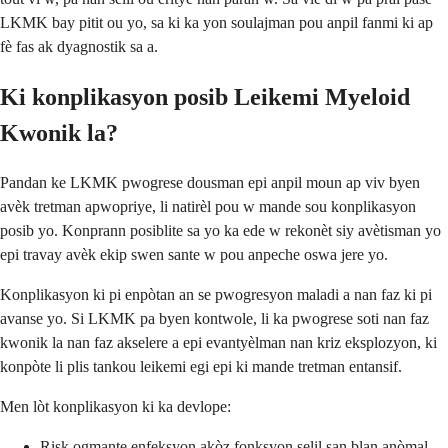
LKMK bay pitit ou yo, sa ki ka yon soulajman pou anpil fanmi ki ap
fè fas ak dyagnostik sa a.
Ki konplikasyon posib Leikemi Myeloid
Kwonik la?
Pandan ke LKMK pwogrese dousman epi anpil moun ap viv byen
avèk tretman apwopriye, li natirèl pou w mande sou konplikasyon
posib yo. Konprann posiblite sa yo ka ede w rekonèt siy avètisman yo
epi travay avèk ekip swen sante w pou anpeche oswa jere yo.
Konplikasyon ki pi enpòtan an se pwogresyon maladi a nan faz ki pi
avanse yo. Si LKMK pa byen kontwole, li ka pwogrese soti nan faz
kwonik la nan faz akselere a epi evantyèlman nan kriz eksplozyon, ki
konpòte li plis tankou leikemi egi epi ki mande tretman entansif.
Men lòt konplikasyon ki ka devlope:
Risk ogmante enfeksyon akòz fonksyon selil san blan anòmal