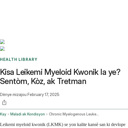
Benchmarks
Stories
FAQ
Sign up / Log in
HEALTH LIBRARY
Kisa Leikemi Myeloid Kwonik la ye?
Sentòm, Kòz, ak Tretman
Dènye mizajou
February 17, 2025
Kay
Maladi ak Kondisyon
Chronic Myelogenous Leukemia
Leikemi myeloid kwonik (LKMK) se yon kalite kansè san ki devlope