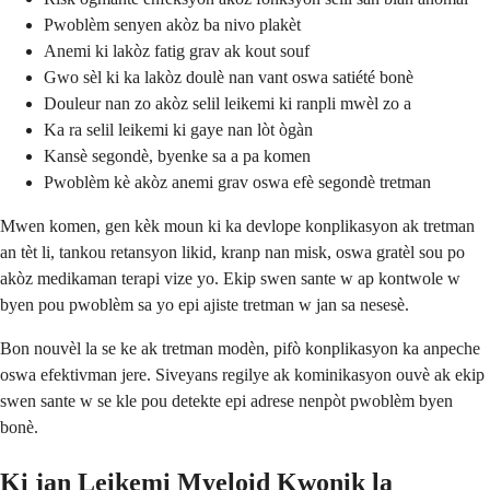
Pwoblèm senyen akòz ba nivo plakèt
Anemi ki lakòz fatig grav ak kout souf
Gwo sèl ki ka lakòz doulè nan vant oswa satiété bonè
Douleur nan zo akòz selil leikemi ki ranpli mwèl zo a
Ka ra selil leikemi ki gaye nan lòt ògàn
Kansè segondè, byenke sa a pa komen
Pwoblèm kè akòz anemi grav oswa efè segondè tretman
Mwen komen, gen kèk moun ki ka devlope konplikasyon ak tretman
an tèt li, tankou retansyon likid, kranp nan misk, oswa gratèl sou po
akòz medikaman terapi vize yo. Ekip swen sante w ap kontwole w
byen pou pwoblèm sa yo epi ajiste tretman w jan sa nesesè.
Bon nouvèl la se ke ak tretman modèn, pifò konplikasyon ka anpeche
oswa efektivman jere. Siveyans regilye ak kominikasyon ouvè ak ekip
swen sante w se kle pou detekte epi adrese nenpòt pwoblèm byen
bonè.
Ki jan Leikemi Myeloid Kwonik la