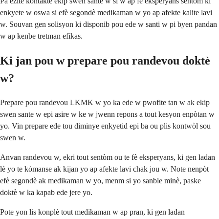
Pa ezite kontakte ekip swen sante w si w ap fè eksperyans sentòm ki
enkyete w oswa si efè segondè medikaman w yo ap afekte kalite lavi
w. Souvan gen solisyon ki disponib pou ede w santi w pi byen pandan
w ap kenbe tretman efikas.
Ki jan pou w prepare pou randevou doktè
w?
Prepare pou randevou LKMK w yo ka ede w pwofite tan w ak ekip
swen sante w epi asire w ke w jwenn repons a tout kesyon enpòtan w
yo. Vin prepare ede tou diminye enkyetid epi ba ou plis kontwòl sou
swen w.
Anvan randevou w, ekri tout sentòm ou te fè eksperyans, ki gen ladan
lè yo te kòmanse ak kijan yo ap afekte lavi chak jou w. Note nenpòt
efè segondè ak medikaman w yo, menm si yo sanble minè, paske
doktè w ka kapab ede jere yo.
Pote yon lis konplè tout medikaman w ap pran, ki gen ladan