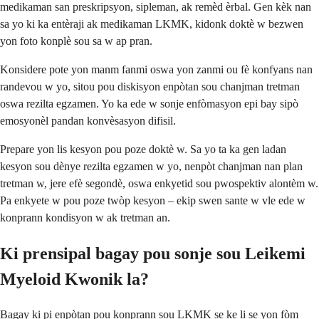
medikaman san preskripsyon, sipleman, ak remèd èrbal. Gen kèk nan
sa yo ki ka entèraji ak medikaman LKMK, kidonk doktè w bezwen
yon foto konplè sou sa w ap pran.
Konsidere pote yon manm fanmi oswa yon zanmi ou fè konfyans nan
randevou w yo, sitou pou diskisyon enpòtan sou chanjman tretman
oswa rezilta egzamen. Yo ka ede w sonje enfòmasyon epi bay sipò
emosyonèl pandan konvèsasyon difisil.
Prepare yon lis kesyon pou poze doktè w. Sa yo ta ka gen ladan
kesyon sou dènye rezilta egzamen w yo, nenpòt chanjman nan plan
tretman w, jere efè segondè, oswa enkyetid sou pwospektiv alontèm w.
Pa enkyete w pou poze twòp kesyon – ekip swen sante w vle ede w
konprann kondisyon w ak tretman an.
Ki prensipal bagay pou sonje sou Leikemi
Myeloid Kwonik la?
Bagay ki pi enpòtan pou konprann sou LKMK se ke li se yon fòm