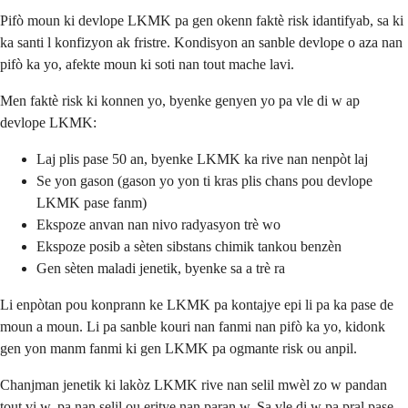
Pifò moun ki devlope LKMK pa gen okenn faktè risk idantifyab, sa ki
ka santi l konfizyon ak fristre. Kondisyon an sanble devlope o aza nan
pifò ka yo, afekte moun ki soti nan tout mache lavi.
Men faktè risk ki konnen yo, byenke genyen yo pa vle di w ap
devlope LKMK:
Laj plis pase 50 an, byenke LKMK ka rive nan nenpòt laj
Se yon gason (gason yo yon ti kras plis chans pou devlope
LKMK pase fanm)
Ekspoze anvan nan nivo radyasyon trè wo
Ekspoze posib a sèten sibstans chimik tankou benzèn
Gen sèten maladi jenetik, byenke sa a trè ra
Li enpòtan pou konprann ke LKMK pa kontajye epi li pa ka pase de
moun a moun. Li pa sanble kouri nan fanmi nan pifò ka yo, kidonk
gen yon manm fanmi ki gen LKMK pa ogmante risk ou anpil.
Chanjman jenetik ki lakòz LKMK rive nan selil mwèl zo w pandan
tout vi w, pa nan selil ou eritye nan paran w. Sa vle di w pa pral pase