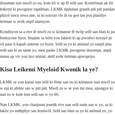
dousman nan mwèl zo ou, kote kò w ap fè selil san. Kontrèman ak lòt
leikemi ki pwogrese rapidman, LKMK tipikman grandi piti piti pandan
plizyè mwa oswa ane, sa ki souvan vle di ou gen tan pou planifye
tretman w avèk anpil atansyon.
Kondisyon sa a rive lè mwèl zo w kòmanse fè twòp selil san blan ki pa
fonksyone byen. Imajine sa kòm yon faktori ki ap pwodwi travayè pi
vit pase li kapab antrene yo byen. Selil sa yo ki anòmal yo ranpli plas
selil san ki an sante yo, men paske LKMK pwogrese dousman, anpil
moun ap viv yon lavi nòmal, aktif avèk tretman apwopriye.
Kisa Leikemi Myeloid Kwonik la ye?
LKMK se yon kansè nan selil ki fòme san ou ki kòmanse nan mwèl zo
w epi ki afekte san w piti piti. Mwèl zo w se yon tisi mou, epongye ki
nan zo w kote tout selil san w yo fèt.
Nan LKMK, yon chanjman jenetik rive nan selil rasin san w yo, sa ki
lakòz yo miltipliye san kontwòl. Selil san blan sa yo ki anòmal yo, yo