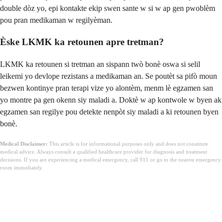
double dòz yo, epi kontakte ekip swen sante w si w ap gen pwoblèm
pou pran medikaman w regilyèman.
Èske LKMK ka retounen apre tretman?
LKMK ka retounen si tretman an sispann twò bonè oswa si selil
leikemi yo devlope rezistans a medikaman an. Se poutèt sa pifò moun
bezwen kontinye pran terapi vize yo alontèm, menm lè egzamen san
yo montre pa gen okenn siy maladi a. Doktè w ap kontwole w byen ak
egzamen san regilye pou detekte nenpòt siy maladi a ki retounen byen
bonè.
Medical Disclaimer:
This article is for informational purposes only and does not constitute
medical advice. Always consult a qualified healthcare provider for diagnosis and treatment
decisions. If you are experiencing a medical emergency, call 911 or go to the nearest emergency
room immediately.