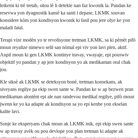
leikemi ki trè tretab, sitou lè li detekte nan faz kwonik la. Pandan ke
resevwa yon dyagnostik kansè ka santi l depase, LKMK souvan
konsidere kòm yon kondisyon kwonik ki fasil pou jere olye ke yon
maladi fatal.
Terapi vize modèn yo te revolisyone tretman LKMK, sa ki pèmèt pifò
moun reyalize nimewo selil san nòmal epi viv yon lavi plen, aktif.
Anpil moun ki gen LKMK kontinye travay, vwayaje, epi pouswiv
objektif yo pandan y ap jere kondisyon yo ak medikaman oral chak
jou.
Kle siksè ak LKMK se deteksyon bonè, tretman konsekans, ak
siveyans regilye pa ekip swen sante w. Pandan ke w ap bezwen pran
medikaman alontèm epi ale nan randevou medikal regilye, pifò moun
jwenn ke yo ka adapte ak kondisyon sa yo epi kenbe yon ekselan
kalite lavi.
Sonje ke eksperyans chak moun ak LKMK inik, epi ekip swen sante
w ap travay avèk ou pou devlope yon plan tretman ki adapte ak