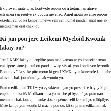
Ekip swen sante w ap kontwole repons ou a tretman an atravè
egzamen san regilye ak byopsi mwèl zo. Anpil moun reyalize repons
ekselan epi yo ka kenbe nimewo selil san nòmal pandan anpil ane ak
medikaman oral chak jou.
Ki jan pou jere Leikemi Myeloid Kwonik
lakay ou?
Jere LKMK lakay ou enplike pran medikaman w yo konsekansman
epi sipòte sante jeneral ou pandan w ap viv ak yon kondisyon kwonik.
Bon nouvèl la se ke pifò moun ki gen LKMK byen kontwole ka kenbe
aktivite chak jou nòmal yo ak woutin yo.
Pran medikaman TKI w yo egzakteman jan yo preskri se bagay ki pi
enpòtan ou ka fè. Medikaman sa yo mache pi byen lè yo pran nan
menm lè chak jou, epi manke dòz ka pèmèt selil leikemi yo miltipliye.
Mete kanpe yon woutin ki mache pou ou, kit se pran medikaman ak