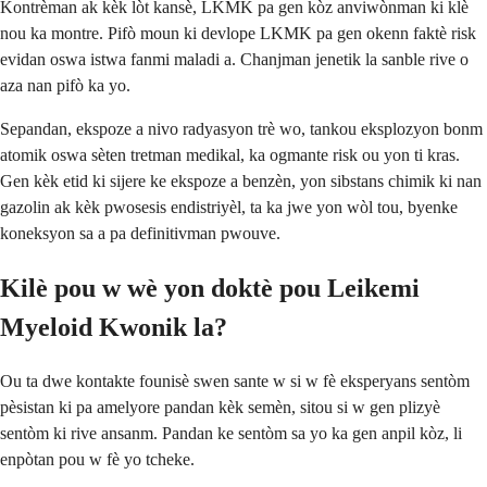
Kontrèman ak kèk lòt kansè, LKMK pa gen kòz anviwònman ki klè
nou ka montre. Pifò moun ki devlope LKMK pa gen okenn faktè risk
evidan oswa istwa fanmi maladi a. Chanjman jenetik la sanble rive o
aza nan pifò ka yo.
Sepandan, ekspoze a nivo radyasyon trè wo, tankou eksplozyon bonm
atomik oswa sèten tretman medikal, ka ogmante risk ou yon ti kras.
Gen kèk etid ki sijere ke ekspoze a benzèn, yon sibstans chimik ki nan
gazolin ak kèk pwosesis endistriyèl, ta ka jwe yon wòl tou, byenke
koneksyon sa a pa definitivman pwouve.
Kilè pou w wè yon doktè pou Leikemi
Myeloid Kwonik la?
Ou ta dwe kontakte founisè swen sante w si w fè eksperyans sentòm
pèsistan ki pa amelyore pandan kèk semèn, sitou si w gen plizyè
sentòm ki rive ansanm. Pandan ke sentòm sa yo ka gen anpil kòz, li
enpòtan pou w fè yo tcheke.