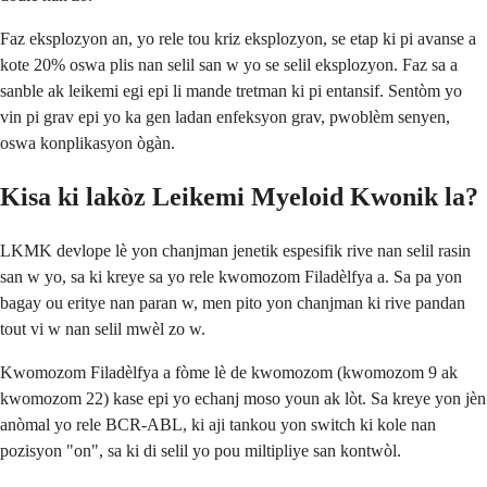
Faz eksplozyon an, yo rele tou kriz eksplozyon, se etap ki pi avanse a
kote 20% oswa plis nan selil san w yo se selil eksplozyon. Faz sa a
sanble ak leikemi egi epi li mande tretman ki pi entansif. Sentòm yo
vin pi grav epi yo ka gen ladan enfeksyon grav, pwoblèm senyen,
oswa konplikasyon ògàn.
Kisa ki lakòz Leikemi Myeloid Kwonik la?
LKMK devlope lè yon chanjman jenetik espesifik rive nan selil rasin
san w yo, sa ki kreye sa yo rele kwomozom Filadèlfya a. Sa pa yon
bagay ou eritye nan paran w, men pito yon chanjman ki rive pandan
tout vi w nan selil mwèl zo w.
Kwomozom Filadèlfya a fòme lè de kwomozom (kwomozom 9 ak
kwomozom 22) kase epi yo echanj moso youn ak lòt. Sa kreye yon jèn
anòmal yo rele BCR-ABL, ki aji tankou yon switch ki kole nan
pozisyon "on", sa ki di selil yo pou miltipliye san kontwòl.