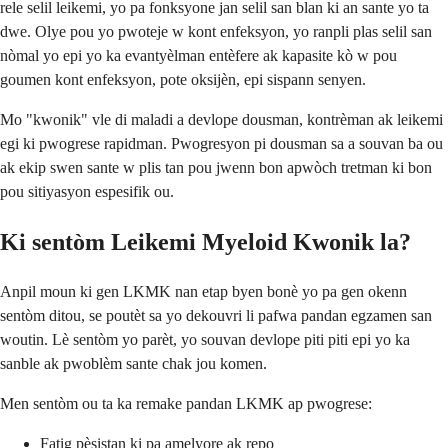
rele selil leikemi, yo pa fonksyone jan selil san blan ki an sante yo ta
dwe. Olye pou yo pwoteje w kont enfeksyon, yo ranpli plas selil san
nòmal yo epi yo ka evantyèlman entèfere ak kapasite kò w pou
goumen kont enfeksyon, pote oksijèn, epi sispann senyen.
Mo "kwonik" vle di maladi a devlope dousman, kontrèman ak leikemi
egi ki pwogrese rapidman. Pwogresyon pi dousman sa a souvan ba ou
ak ekip swen sante w plis tan pou jwenn bon apwòch tretman ki bon
pou sitiyasyon espesifik ou.
Ki sentòm Leikemi Myeloid Kwonik la?
Anpil moun ki gen LKMK nan etap byen bonè yo pa gen okenn
sentòm ditou, se poutèt sa yo dekouvri li pafwa pandan egzamen san
woutin. Lè sentòm yo parèt, yo souvan devlope piti piti epi yo ka
sanble ak pwoblèm sante chak jou komen.
Men sentòm ou ta ka remake pandan LKMK ap pwogrese:
Fatig pèsistan ki pa amelyore ak repo