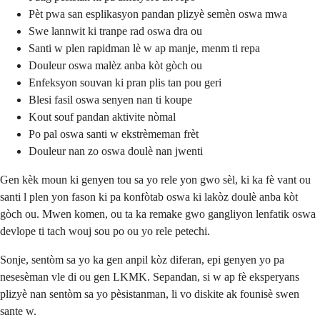
Pèt pwa san esplikasyon pandan plizyè semèn oswa mwa
Swe lannwit ki tranpe rad oswa dra ou
Santi w plen rapidman lè w ap manje, menm ti repa
Douleur oswa malèz anba kòt gòch ou
Enfeksyon souvan ki pran plis tan pou geri
Blesi fasil oswa senyen nan ti koupe
Kout souf pandan aktivite nòmal
Po pal oswa santi w ekstrèmeman frèt
Douleur nan zo oswa doulè nan jwenti
Gen kèk moun ki genyen tou sa yo rele yon gwo sèl, ki ka fè vant ou
santi l plen yon fason ki pa konfòtab oswa ki lakòz doulè anba kòt
gòch ou. Mwen komen, ou ta ka remake gwo gangliyon lenfatik oswa
devlope ti tach wouj sou po ou yo rele petechi.
Sonje, sentòm sa yo ka gen anpil kòz diferan, epi genyen yo pa
nesesèman vle di ou gen LKMK. Sepandan, si w ap fè eksperyans
plizyè nan sentòm sa yo pèsistanman, li vo diskite ak founisè swen
sante w.