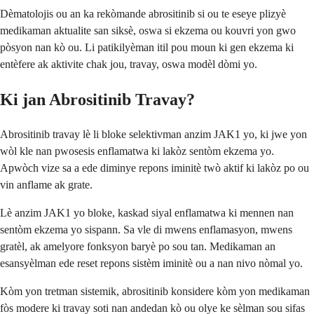
Dèmatolojis ou an ka rekòmande abrositinib si ou te eseye plizyè
medikaman aktualite san siksè, oswa si ekzema ou kouvri yon gwo
pòsyon nan kò ou. Li patikilyèman itil pou moun ki gen ekzema ki
entèfere ak aktivite chak jou, travay, oswa modèl dòmi yo.
Ki jan Abrositinib Travay?
Abrositinib travay lè li bloke selektivman anzim JAK1 yo, ki jwe yon
wòl kle nan pwosesis enflamatwa ki lakòz sentòm ekzema yo.
Apwòch vize sa a ede diminye repons iminitè twò aktif ki lakòz po ou
vin anflame ak grate.
Lè anzim JAK1 yo bloke, kaskad siyal enflamatwa ki mennen nan
sentòm ekzema yo sispann. Sa vle di mwens enflamasyon, mwens
gratèl, ak amelyore fonksyon baryè po sou tan. Medikaman an
esansyèlman ede reset repons sistèm iminitè ou a nan nivo nòmal yo.
Kòm yon tretman sistemik, abrositinib konsidere kòm yon medikaman
fòs modere ki travay soti nan andedan kò ou olye ke sèlman sou sifas