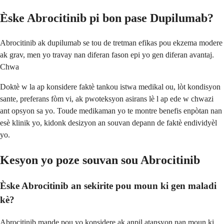
Èske Abrocitinib pi bon pase Dupilumab?
Abrocitinib ak dupilumab se tou de tretman efikas pou ekzema modere
ak grav, men yo travay nan diferan fason epi yo gen diferan avantaj.
Chwa
Doktè w la ap konsidere faktè tankou istwa medikal ou, lòt kondisyon
sante, preferans fòm vi, ak pwoteksyon asirans lè l ap ede w chwazi
ant opsyon sa yo. Toude medikaman yo te montre benefis enpòtan nan
esè klinik yo, kidonk desizyon an souvan depann de faktè endividyèl
yo.
Kesyon yo poze souvan sou Abrocitinib
Èske Abrocitinib an sekirite pou moun ki gen maladi
kè?
Abrocitinib mande pou yo konsidere ak anpil atansyon nan moun ki