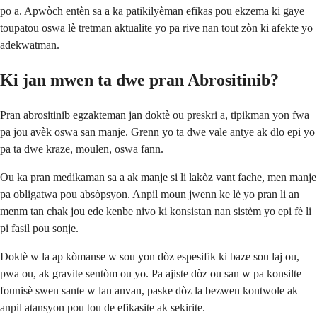
po a. Apwòch entèn sa a ka patikilyèman efikas pou ekzema ki gaye
toupatou oswa lè tretman aktualite yo pa rive nan tout zòn ki afekte yo
adekwatman.
Ki jan mwen ta dwe pran Abrositinib?
Pran abrositinib egzakteman jan doktè ou preskri a, tipikman yon fwa
pa jou avèk oswa san manje. Grenn yo ta dwe vale antye ak dlo epi yo
pa ta dwe kraze, moulen, oswa fann.
Ou ka pran medikaman sa a ak manje si li lakòz vant fache, men manje
pa obligatwa pou absòpsyon. Anpil moun jwenn ke lè yo pran li an
menm tan chak jou ede kenbe nivo ki konsistan nan sistèm yo epi fè li
pi fasil pou sonje.
Doktè w la ap kòmanse w sou yon dòz espesifik ki baze sou laj ou,
pwa ou, ak gravite sentòm ou yo. Pa ajiste dòz ou san w pa konsilte
founisè swen sante w lan anvan, paske dòz la bezwen kontwole ak
anpil atansyon pou tou de efikasite ak sekirite.