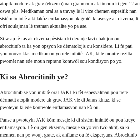
atopik modere ak grav (ekzema) nan granmoun ak timoun ki gen 12 an
oswa plis. Medikaman oral sa a travay lè li vize chemen espesifik nan
sistèm iminitè a ki lakòz enflamasyon ak gratèl ki asosye ak ekzema, li
ofri soulajman lè tretman aktualite yo pa ase.
Si w ap fè fas ak ekzema pèsistan ki deranje lavi chak jou ou,
abrocitinib ta ka yon opsyon ke dèmatolojis ou konsidere. Li fè pati
yon nouvo klas medikaman yo rele inibitè JAK, ki te montre rezilta
pwomèt nan ede moun reprann kontwòl sou kondisyon po yo.
Ki sa Abrocitinib ye?
Abrocitinib se yon inibitè oral JAK1 ki fèt espesyalman pou trete
dèrmatit atopik modere ak grav. JAK vle di Janus kinaz, ki se
pwoteyin ki ede kontwole enflamasyon nan kò ou.
Panse a pwoteyin JAK kòm mesaje ki di sistèm iminitè ou pou kreye
enflamasyon. Lè ou gen ekzema, mesaje sa yo vin twò aktif, sa ki
mennen nan po wouj, grate, ak anflame ou fè eksperyans. Abrocitinib