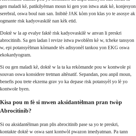
gen maladi kè, patikilyèman moun ki gen yon istwa atak kè, konjesyon
serebral, oswa boul nan san. Inibitè JAK kòm yon klas yo te asosye ak
ogmante risk kadyovaskilè nan kèk etid.
Doktè w la ap evalye faktè risk kadyovaskilè w anvan li preskri
abrocitinib. Sa gen ladan l revize istwa pwoblèm kè w, tcheke tansyon
w, epi potansyèlman kòmande tès adisyonèl tankou yon EKG oswa
ekokardyogram.
Si ou gen maladi kè, doktè w la ta ka rekòmande pou w kontwole pi
souvan oswa konsidere tretman altènatif. Sepandan, pou anpil moun,
benefis pou trete ekzema grav yo ka depase risk potansyèl yo lè yo
kontwole byen.
Kisa pou m fè si mwen aksidantèlman pran twòp
Abrocitinib?
Si ou aksidantèlman pran plis abrocitinib pase sa yo te preskri,
kontakte doktè w oswa sant kontwòl pwazon imedyatman. Pa tann