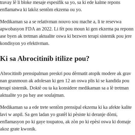
travay lè li bloke mesaje espesifik sa yo, sa ki ede kalme repons
enflamatwa ki lakòz sentòm ekzema ou yo.
Medikaman sa a se relativman nouvo sou mache a, li te resevwa
apwobasyon FDA an 2022. Li fèt pou moun ki gen ekzema pa reponn
ase byen ak tretman aktualite oswa ki bezwen terapi sistemik pou jere
kondisyon yo efektivman.
Ki sa Abrocitinib itilize pou?
Abrocitinib prensipalman preskri pou dèrmatit atopik modere ak grav
nan granmoun ak adolesan ki gen 12 an oswa plis ki se kandida pou
terapi sistemik. Doktè ou ta ka konsidere medikaman sa a lè tretman
aktualite yo pa bay ase soulajman.
Medikaman sa a ede trete sentòm prensipal ekzema ki ka afekte kalite
lavi w anpil. Sa gen ladan yo gratèl ki pèsiste ki deranje dòmi,
enflamasyon po ki gaye toupatou, ak zòn po ki epèsi oswa ki domaje
akoz grate kwonik.