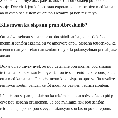
Si ou souvan bliye dòz, pale ak doktè ou sou estrateji pou ede ou
sonje. Dòz chak jou ki konsistan enpòtan pou kenbe nivo medikaman
an ki estab nan sistèm ou epi pou reyalize pi bon rezilta yo.
Kilè mwen ka sispann pran Abrositinib?
Ou ta dwe sèlman sispann pran abrositinib anba gidans doktè ou,
menm si sentòm ekzema ou yo amelyore anpil. Sispann toudenkou ka
mennen nan yon retou nan sentòm ou yo, ki potansyèlman pi mal pase
anvan.
Doktè ou ap travay avèk ou pou detèmine bon moman pou sispann
tretman an ki baze sou konbyen tan ou te san sentòm ak repons jeneral
ou a medikaman an. Gen kèk moun ki ka sispann apre yo fin reyalize
remisyon soutni, pandan ke lòt moun ka bezwen tretman alontèm.
Lè li lè pou sispann, doktè ou ka rekòmande pou redwi dòz ou piti piti
olye pou sispann bruskeman. Sa ede minimize risk pou sentòm
retounen epi pèmèt pou siveyans atansyon sou fason po ou reponn.