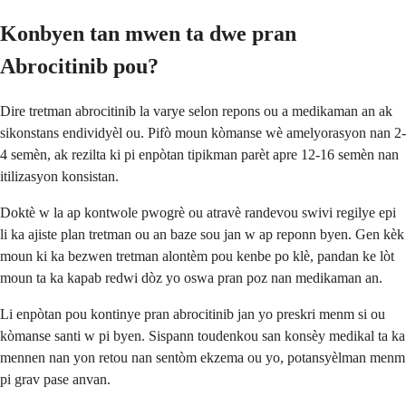
Konbyen tan mwen ta dwe pran
Abrocitinib pou?
Dire tretman abrocitinib la varye selon repons ou a medikaman an ak
sikonstans endividyèl ou. Pifò moun kòmanse wè amelyorasyon nan 2-
4 semèn, ak rezilta ki pi enpòtan tipikman parèt apre 12-16 semèn nan
itilizasyon konsistan.
Doktè w la ap kontwole pwogrè ou atravè randevou swivi regilye epi
li ka ajiste plan tretman ou an baze sou jan w ap reponn byen. Gen kèk
moun ki ka bezwen tretman alontèm pou kenbe po klè, pandan ke lòt
moun ta ka kapab redwi dòz yo oswa pran poz nan medikaman an.
Li enpòtan pou kontinye pran abrocitinib jan yo preskri menm si ou
kòmanse santi w pi byen. Sispann toudenkou san konsèy medikal ta ka
mennen nan yon retou nan sentòm ekzema ou yo, potansyèlman menm
pi grav pase anvan.