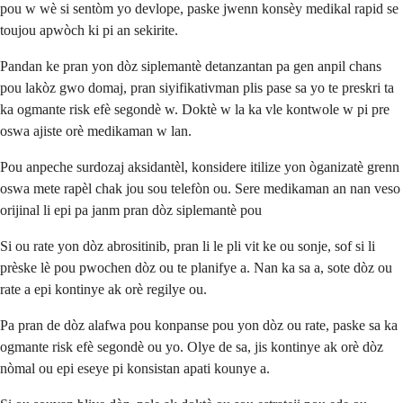
pou w wè si sentòm yo devlope, paske jwenn konsèy medikal rapid se
toujou apwòch ki pi an sekirite.
Pandan ke pran yon dòz siplemantè detanzantan pa gen anpil chans
pou lakòz gwo domaj, pran siyifikativman plis pase sa yo te preskri ta
ka ogmante risk efè segondè w. Doktè w la ka vle kontwole w pi pre
oswa ajiste orè medikaman w lan.
Pou anpeche surdozaj aksidantèl, konsidere itilize yon òganizatè grenn
oswa mete rapèl chak jou sou telefòn ou. Sere medikaman an nan veso
orijinal li epi pa janm pran dòz siplemantè pou
Si ou rate yon dòz abrositinib, pran li le pli vit ke ou sonje, sof si li
prèske lè pou pwochen dòz ou te planifye a. Nan ka sa a, sote dòz ou
rate a epi kontinye ak orè regilye ou.
Pa pran de dòz alafwa pou konpanse pou yon dòz ou rate, paske sa ka
ogmante risk efè segondè ou yo. Olye de sa, jis kontinye ak orè dòz
nòmal ou epi eseye pi konsistan apati kounye a.