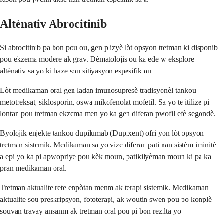
Altènativ Abrocitinib
Si abrocitinib pa bon pou ou, gen plizyè lòt opsyon tretman ki disponib
pou ekzema modere ak grav. Dèmatolojis ou ka ede w eksplore
altènativ sa yo ki baze sou sitiyasyon espesifik ou.
Lòt medikaman oral gen ladan imunosupresè tradisyonèl tankou
metotreksat, siklosporin, oswa mikofenolat mofetil. Sa yo te itilize pi
lontan pou tretman ekzema men yo ka gen diferan pwofil efè segondè.
Byolojik enjekte tankou dupilumab (Dupixent) ofri yon lòt opsyon
tretman sistemik. Medikaman sa yo vize diferan pati nan sistèm iminitè
a epi yo ka pi apwopriye pou kèk moun, patikilyèman moun ki pa ka
pran medikaman oral.
Tretman aktualite rete enpòtan menm ak terapi sistemik. Medikaman
aktualite sou preskripsyon, fototerapi, ak woutin swen pou po konplè
souvan travay ansanm ak tretman oral pou pi bon rezilta yo.