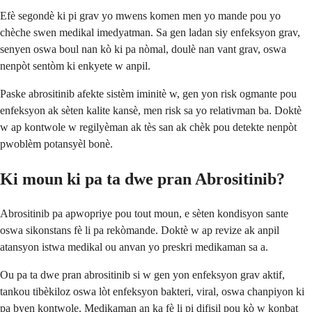
Efè segondè ki pi grav yo mwens komen men yo mande pou yo
chèche swen medikal imedyatman. Sa gen ladan siy enfeksyon grav,
senyen oswa boul nan kò ki pa nòmal, doulè nan vant grav, oswa
nenpòt sentòm ki enkyete w anpil.
Paske abrositinib afekte sistèm iminitè w, gen yon risk ogmante pou
enfeksyon ak sèten kalite kansè, men risk sa yo relativman ba. Doktè
w ap kontwole w regilyèman ak tès san ak chèk pou detekte nenpòt
pwoblèm potansyèl bonè.
Ki moun ki pa ta dwe pran Abrositinib?
Abrositinib pa apwopriye pou tout moun, e sèten kondisyon sante
oswa sikonstans fè li pa rekòmande. Doktè w ap revize ak anpil
atansyon istwa medikal ou anvan yo preskri medikaman sa a.
Ou pa ta dwe pran abrositinib si w gen yon enfeksyon grav aktif,
tankou tibèkiloz oswa lòt enfeksyon bakteri, viral, oswa chanpiyon ki
pa byen kontwole. Medikaman an ka fè li pi difisil pou kò w konbat