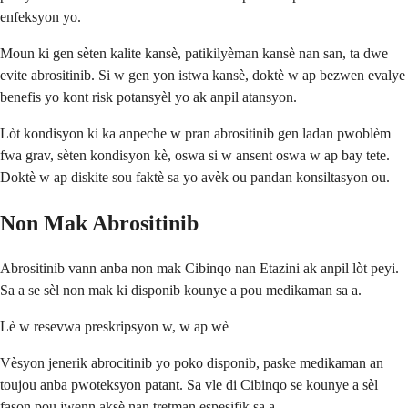
enfeksyon yo.
Moun ki gen sèten kalite kansè, patikilyèman kansè nan san, ta dwe
evite abrositinib. Si w gen yon istwa kansè, doktè w ap bezwen evalye
benefis yo kont risk potansyèl yo ak anpil atansyon.
Lòt kondisyon ki ka anpeche w pran abrositinib gen ladan pwoblèm
fwa grav, sèten kondisyon kè, oswa si w ansent oswa w ap bay tete.
Doktè w ap diskite sou faktè sa yo avèk ou pandan konsiltasyon ou.
Non Mak Abrositinib
Abrositinib vann anba non mak Cibinqo nan Etazini ak anpil lòt peyi.
Sa a se sèl non mak ki disponib kounye a pou medikaman sa a.
Lè w resevwa preskripsyon w, w ap wè
Vèsyon jenerik abrocitinib yo poko disponib, paske medikaman an
toujou anba pwoteksyon patant. Sa vle di Cibinqo se kounye a sèl
fason pou jwenn aksè nan tretman espesifik sa a.