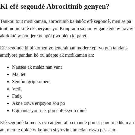
Ki efè segondè Abrocitinib genyen?
Tankou tout medikaman, abrocitinib ka lakòz efè segondè, men se pa
tout moun ki fè eksperyans yo. Konprann sa pou w gade ede w travay
ak doktè w pou jere nenpòt pwoblèm ki parèt.
Efè segondè ki pi komen yo jeneralman modere epi yo gen tandans
amelyore pandan kò ou adapte ak medikaman an:
Nausea ak malèz nan vant
Mal tèt
Sentòm grip komen
Vètij
Fatig
Akne oswa eripsyon sou po
Ogmantasyon risk pou enfeksyon minè
Efè segondè komen sa yo anjeneral pa mande pou sispann medikaman
an, men fè doktè w konnen si yo vin anmèdan oswa pèsistan.