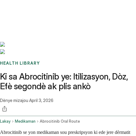
Benchmarks
Stories
FAQ
Sign up / Log in
HEALTH LIBRARY
Ki sa Abrocitinib ye: Itilizasyon, Dòz,
Efè segondè ak plis ankò
Dènye mizajou
April 3, 2026
Lakay
Medikaman
Abrocitinib Oral Route
Abrocitinib se yon medikaman sou preskripsyon ki ede jere dèrmatit