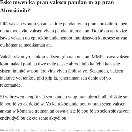
Èske mwen ka pran vaksen pandan m ap pran
Abrositinib?
Pifò vaksen woutin yo an sekirite pandan w ap pran abrositinib, men
ou ta dwe evite vaksen vivan pandan tretman an. Doktè ou ap revize
istwa vaksen ou epi rekòmande nenpòt imunizasyon ki nesesè anvan
ou kòmanse medikaman an.
Vaksin vivan yo, tankou vaksen grip nan nen an, MMR, oswa vaksen
kont maladi poul, ta dwe evite paske abrocitinib ka febli kapasite
sistèm iminitè w pou jere viris vivan febli sa yo. Sepandan, vaksen
inaktive yo, tankou piki grip la, jeneralman san danje epi yo
rekòmande.
Si w bezwen nenpòt vaksen pandan w ap pran abrocitinib, diskite sou
lè pou fè yo ak doktè w. Yo ka rekòmande pou w pran sèten vaksen
anvan w kòmanse tretman an oswa ajiste lè pou fè yo selon sitiyasyon
endividyèl ou ak eta sante aktyèl ou.
Medical Disclaimer:
This article is for informational purposes only and does not constitute