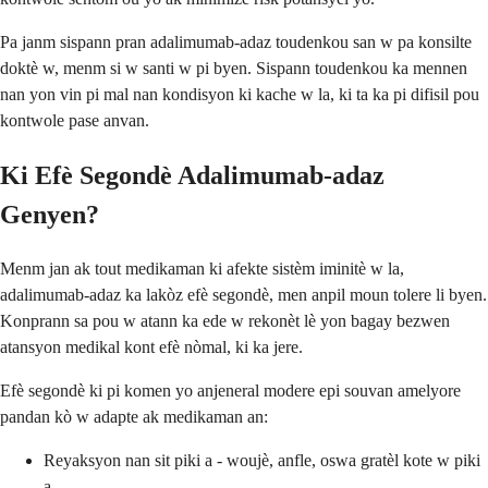
Pa janm sispann pran adalimumab-adaz toudenkou san w pa konsilte
doktè w, menm si w santi w pi byen. Sispann toudenkou ka mennen
nan yon vin pi mal nan kondisyon ki kache w la, ki ta ka pi difisil pou
kontwole pase anvan.
Ki Efè Segondè Adalimumab-adaz
Genyen?
Menm jan ak tout medikaman ki afekte sistèm iminitè w la,
adalimumab-adaz ka lakòz efè segondè, men anpil moun tolere li byen.
Konprann sa pou w atann ka ede w rekonèt lè yon bagay bezwen
atansyon medikal kont efè nòmal, ki ka jere.
Efè segondè ki pi komen yo anjeneral modere epi souvan amelyore
pandan kò w adapte ak medikaman an:
Reyaksyon nan sit piki a - woujè, anfle, oswa gratèl kote w piki
a