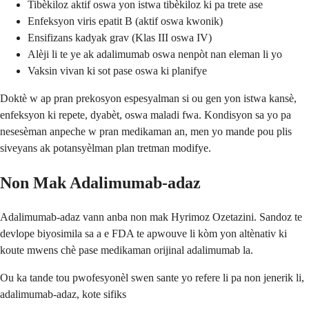
Tibèkiloz aktif oswa yon istwa tibèkiloz ki pa trete ase
Enfeksyon viris epatit B (aktif oswa kwonik)
Ensifizans kadyak grav (Klas III oswa IV)
Alèji li te ye ak adalimumab oswa nenpòt nan eleman li yo
Vaksin vivan ki sot pase oswa ki planifye
Doktè w ap pran prekosyon espesyalman si ou gen yon istwa kansè,
enfeksyon ki repete, dyabèt, oswa maladi fwa. Kondisyon sa yo pa
nesesèman anpeche w pran medikaman an, men yo mande pou plis
siveyans ak potansyèlman plan tretman modifye.
Non Mak Adalimumab-adaz
Adalimumab-adaz vann anba non mak Hyrimoz Ozetazini. Sandoz te
devlope biyosimila sa a e FDA te apwouve li kòm yon altènativ ki
koute mwens chè pase medikaman orijinal adalimumab la.
Ou ka tande tou pwofesyonèl swen sante yo refere li pa non jenerik li,
adalimumab-adaz, kote sifiks