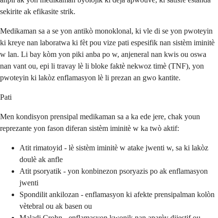
sekirite ak efikasite strik.
Medikaman sa a se yon antikò monoklonal, ki vle di se yon pwoteyin
ki kreye nan laboratwa ki fèt pou vize pati espesifik nan sistèm iminitè
w lan. Li bay kòm yon piki anba po w, anjeneral nan kwis ou oswa
nan vant ou, epi li travay lè li bloke faktè nekwoz timè (TNF), yon
pwoteyin ki lakòz enflamasyon lè li prezan an gwo kantite.
Pati
Men kondisyon prensipal medikaman sa a ka ede jere, chak youn
reprezante yon fason diferan sistèm iminitè w ka twò aktif:
Atit rimatoyid - lè sistèm iminitè w atake jwenti w, sa ki lakòz
doulè ak anfle
Atit psoryatik - yon konbinezon psoryazis po ak enflamasyon
jwenti
Spondilit ankilozan - enflamasyon ki afekte prensipalman kolòn
vètebral ou ak basen ou
Maladi Crohn - enflamasyon kwonik nan aparèy dijestif ou