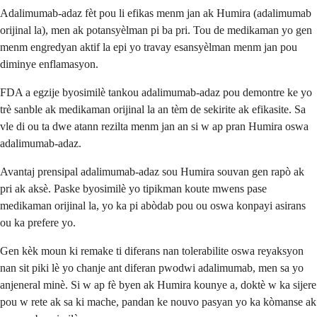
Adalimumab-adaz fèt pou li efikas menm jan ak Humira (adalimumab
orijinal la), men ak potansyèlman pi ba pri. Tou de medikaman yo gen
menm engredyan aktif la epi yo travay esansyèlman menm jan pou
diminye enflamasyon.
FDA a egzije byosimilè tankou adalimumab-adaz pou demontre ke yo
trè sanble ak medikaman orijinal la an tèm de sekirite ak efikasite. Sa
vle di ou ta dwe atann rezilta menm jan an si w ap pran Humira oswa
adalimumab-adaz.
Avantaj prensipal adalimumab-adaz sou Humira souvan gen rapò ak
pri ak aksè. Paske byosimilè yo tipikman koute mwens pase
medikaman orijinal la, yo ka pi abòdab pou ou oswa konpayi asirans
ou ka prefere yo.
Gen kèk moun ki remake ti diferans nan tolerabilite oswa reyaksyon
nan sit piki lè yo chanje ant diferan pwodwi adalimumab, men sa yo
anjeneral minè. Si w ap fè byen ak Humira kounye a, doktè w ka sijere
pou w rete ak sa ki mache, pandan ke nouvo pasyan yo ka kòmanse ak