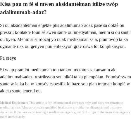
Kisa pou m fè si mwen aksidantèlman itilize twòp
adalimumab-adaz?
Si ou aksidantèlman enjekte plis adalimumab-adaz pase sa doktè ou
preskri, kontakte founisè swen sante ou imedyatman, menm si ou santi
ou byen. Menm si surdozaj yo ra ak medikaman sa a, pran twòp ta ka
ogmante risk ou genyen pou enfeksyon grav oswa lòt konplikasyon.
Pa eseye
Si w ap pran lòt medikaman tou tankou metotreksat ansanm ak
adalimumab-adaz, restriksyon sou alkòl ta ka pi enpòtan. Founisè swen
sante w la ka ba w konsèy espesifik ki baze sou plan tretman konplè w
ak eta sante jeneral ou.
Medical Disclaimer:
This article is for informational purposes only and does not constitute
medical advice. Always consult a qualified healthcare provider for diagnosis and treatment
decisions. If you are experiencing a medical emergency, call 911 or go to the nearest emergency
room immediately.