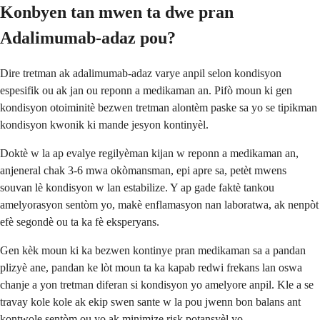
Konbyen tan mwen ta dwe pran
Adalimumab-adaz pou?
Dire tretman ak adalimumab-adaz varye anpil selon kondisyon
espesifik ou ak jan ou reponn a medikaman an. Pifò moun ki gen
kondisyon otoiminitè bezwen tretman alontèm paske sa yo se tipikman
kondisyon kwonik ki mande jesyon kontinyèl.
Doktè w la ap evalye regilyèman kijan w reponn a medikaman an,
anjeneral chak 3-6 mwa okòmansman, epi apre sa, petèt mwens
souvan lè kondisyon w lan estabilize. Y ap gade faktè tankou
amelyorasyon sentòm yo, makè enflamasyon nan laboratwa, ak nenpòt
efè segondè ou ta ka fè eksperyans.
Gen kèk moun ki ka bezwen kontinye pran medikaman sa a pandan
plizyè ane, pandan ke lòt moun ta ka kapab redwi frekans lan oswa
chanje a yon tretman diferan si kondisyon yo amelyore anpil. Kle a se
travay kole kole ak ekip swen sante w la pou jwenn bon balans ant
kontwole sentòm ou yo ak minimize risk potansyèl yo.