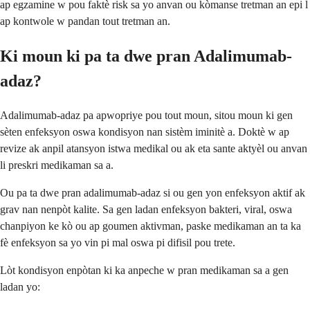
ap egzamine w pou faktè risk sa yo anvan ou kòmanse tretman an epi l
ap kontwole w pandan tout tretman an.
Ki moun ki pa ta dwe pran Adalimumab-
adaz?
Adalimumab-adaz pa apwopriye pou tout moun, sitou moun ki gen
sèten enfeksyon oswa kondisyon nan sistèm iminitè a. Doktè w ap
revize ak anpil atansyon istwa medikal ou ak eta sante aktyèl ou anvan
li preskri medikaman sa a.
Ou pa ta dwe pran adalimumab-adaz si ou gen yon enfeksyon aktif ak
grav nan nenpòt kalite. Sa gen ladan enfeksyon bakteri, viral, oswa
chanpiyon ke kò ou ap goumen aktivman, paske medikaman an ta ka
fè enfeksyon sa yo vin pi mal oswa pi difisil pou trete.
Lòt kondisyon enpòtan ki ka anpeche w pran medikaman sa a gen
ladan yo: