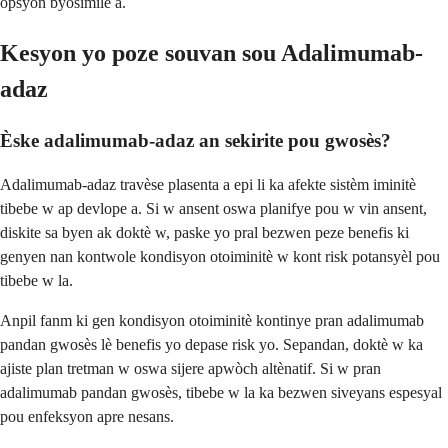
opsyon byosimilè a.
Kesyon yo poze souvan sou Adalimumab-
adaz
Èske adalimumab-adaz an sekirite pou gwosès?
Adalimumab-adaz travèse plasenta a epi li ka afekte sistèm iminitè
tibebe w ap devlope a. Si w ansent oswa planifye pou w vin ansent,
diskite sa byen ak doktè w, paske yo pral bezwen peze benefis ki
genyen nan kontwole kondisyon otoiminitè w kont risk potansyèl pou
tibebe w la.
Anpil fanm ki gen kondisyon otoiminitè kontinye pran adalimumab
pandan gwosès lè benefis yo depase risk yo. Sepandan, doktè w ka
ajiste plan tretman w oswa sijere apwòch altènatif. Si w pran
adalimumab pandan gwosès, tibebe w la ka bezwen siveyans espesyal
pou enfeksyon apre nesans.