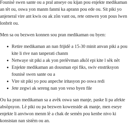
Founisè swen sante ou a pral anseye ou kijan pou enjekte medikaman
an tèt ou, oswa yon manm fanmi ka aprann pou ede ou. Sit piki yo
anjeneral vire ant kwis ou ak zòn vant ou, rete omwen yon pous lwen
lonbrit ou.
Men sa ou bezwen konnen sou pran medikaman ou byen:
Retire medikaman an nan frijidè a 15-30 minit anvan piki a pou
kite li rive nan tanperati chanm
Netwaye sit piki a ak yon prelèvman alkòl epi kite l sèk nèt
Enjekte medikaman an dousman epi fiks, swiv enstriksyon
founisè swen sante ou a
Vire sit piki yo pou anpeche iritasyon po oswa redi
Jete zegwi ak sereng nan yon veso byen file
Ou ka pran medikaman sa a avèk oswa san manje, paske li pa afekte
absòpsyon. Lè piki ou pa bezwen kowenside ak manje, men eseye
enjekte li anviwon menm lè a chak de semèn pou kenbe nivo ki
konsistan nan sistèm ou an.