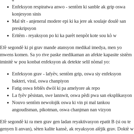
Enfeksyon respiratwa anwo - sentòm ki sanble ak grip oswa
konjesyon sinis
Mal tèt - anjeneral modere epi ki ka jere ak soulaje doulè san
preskripsyon
Eritèm - reyaksyon po ki ka parèt nenpòt kote sou kò w
Efè segondè ki pi grav mande atansyon medikal imedya, men yo
mwens komen. Sa yo rive paske medikaman an afekte kapasite sistèm
iminitè w pou konbat enfeksyon ak detekte selil nòmal yo:
Enfeksyon grav - lafyèv, sentòm grip, oswa siy enfeksyon
bakteri, viral, oswa chanpiyon
Fatig oswa feblès dwòl ki pa amelyore ak repo
La fyèv pèsistan, swe lannwit, oswa pèdi pwa san eksplikasyon
Nouvo sentòm newolojik oswa ki vin pi mal tankou
angoudisman, pikotman, oswa chanjman nan vizyon
Efè segondè ki ra men grav gen ladan reyaktivasyon epatit B (si ou te
genyen li anvan), sèten kalite kansè, ak reyaksyon alèjik grav. Doktè w