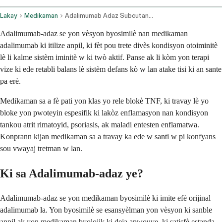
Lakay
Medikaman
Adalimumab Adaz Subcutaneous Route
Adalimumab-adaz se yon vèsyon byosimilè nan medikaman
adalimumab ki itilize anpil, ki fèt pou trete divès kondisyon otoiminitè
lè li kalme sistèm iminitè w ki twò aktif. Panse ak li kòm yon terapi
vize ki ede retabli balans lè sistèm defans kò w lan atake tisi ki an sante
pa erè.
Medikaman sa a fè pati yon klas yo rele blokè TNF, ki travay lè yo
bloke yon pwoteyin espesifik ki lakòz enflamasyon nan kondisyon
tankou atrit rimatoyid, psoriasis, ak maladi entesten enflamatwa.
Konprann kijan medikaman sa a travay ka ede w santi w pi konfyans
sou vwayaj tretman w lan.
Ki sa Adalimumab-adaz ye?
Adalimumab-adaz se yon medikaman byosimilè ki imite efè orijinal
adalimumab la. Yon byosimilè se esansyèlman yon vèsyon ki sanble
anpil ak yon medikaman byolojik ki deja apwouve, ki satisfè estanda