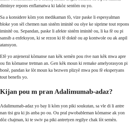
diminye repons enflamatwa ki lakòz sentòm ou yo.
Sa a konsidere kòm yon medikaman fò, vize paske li espesyalman
bloke yon sèl chemen nan sistèm iminitè ou olye ke siprime tout repons
iminitè ou. Sepandan, paske li afekte sistèm iminitè ou, li ka fè ou pi
sansib a enfeksyon, ki se rezon ki fè doktè ou ap kontwole ou ak anpil
atansyon.
Efè yo anjeneral kòmanse nan kèk semèn pou rive nan kèk mwa apre
ou fin kòmanse tretman an. Gen kèk moun ki remake amelyorasyon pi
bonè, pandan ke lòt moun ka bezwen plizyè mwa pou fè eksperyans
tout benefis yo.
Kijan pou m pran Adalimumab-adaz?
Adalimumab-adaz yo bay li kòm yon piki soukutan, sa vle di li antre
nan tisi gra ki jis anba po ou. Ou pral pwobableman kòmanse ak yon
dòz chajman, ki te swiv pa piki antretyen regilye chak lòt semèn.