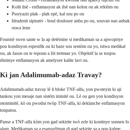
Kolit ilsè - enflamasyon ak ilsè nan kolon ou ak rektòm ou
Psoryazis plak - plak epè, kal sou po ou
Idradenit sipirativ - boul douloure anba po ou, souvan nan anbak
oswa lenn
Founisè swen sante w la ap detèmine si medikaman sa a apwopriye
pou kondisyon espesifik ou ki baze sou sentòm ou yo, istwa medikal
ou, ak fason ou te reponn a lòt tretman yo. Objektif la se toujou
diminye enflamasyon ak amelyore kalite lavi ou.
Ki jan Adalimumab-adaz Travay?
Adalimumab-adaz travay lè li bloke TNF-alfa, yon pwoteyin ki aji
tankou yon mesaje nan sistèm iminitè ou. Lè ou gen yon kondisyon
otoiminitè, kò ou pwodui twòp TNF-alfa, ki deklanche enflamasyon
toupatou.
Panse a TNF-alfa kòm yon gad sekirite twò zele ki kontinye sonnen fo
alam. Medikaman sa a esansyèlman di gad sekirite sa a pou kalme,