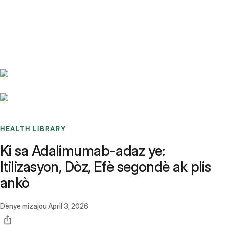
Benchmarks
Stories
FAQ
Sign up / Log in
HEALTH LIBRARY
Ki sa Adalimumab-adaz ye:
Itilizasyon, Dòz, Efè segondè ak plis
ankò
Dènye mizajou
April 3, 2026