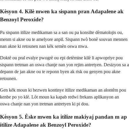
Kèsyon 4. Kilè mwen ka sispann pran Adapalene ak
Benzoyl Peroxide?
Pa sispann itilize medikaman sa a san ou pa konsilte dèmatolojis ou,
menm si akne ou te amelyore anpil. Sispann twò bonè souvan mennen
nan akne ki retounen nan kèk semèn oswa mwa.
Doktè ou pral evalye pwogrè ou epi detèmine kilè li apwopriye pou
sispann tretman an oswa chanje nan yon rejim antretyen. Desizyon sa a
depann de jan akne ou te reponn byen ak risk ou genyen pou akne
retounen.
Gen kèk moun ki bezwen kontinye itilize medikaman an alontèm pou
kenbe po yo klè. Lòt moun ka kapab redwi frekans aplikasyon an
oswa chanje nan yon tretman antretyen ki pi dou.
Kèsyon 5. Èske mwen ka itilize makiyaj pandan m ap
itilize Adapalene ak Benzoyl Peroxide?