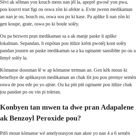
Sèvi ak sèlman yon kouch mens nan jèl la, apeprè gwosè yon pwa,
pou kouvri tout figi ou oswa zòn ki afekte a. Evite jwenn medikaman
an nan je ou, bouch ou, oswa sou po ki kase. Pa aplike li nan zòn ki
gen koupe, grate, oswa po ki boule solèy.
Ou pa bezwen pran medikaman sa a ak manje paske li aplike
lokalman. Sepandan, li enpòtan pou itilize krèm pwotèj kont solèy
pandan jounen an paske medikaman sa a ka ogmante sansiblite po ou a
limyè solèy la.
Kòmanse dousman lè w ap kòmanse tretman an. Gen kèk moun ki
benefisye de aplikasyon medikaman an chak lòt jou pou premye semèn
oswa de pou ede po yo ajiste. Ou ka piti piti ogmante pou itilize chak
jou pandan po ou vin pi toleran.
Konbyen tan mwen ta dwe pran Adapalene
ak Benzoyl Peroxide pou?
Pifò moun kòmanse wè amelyorasyon nan akne yo nan 4 a 6 semèn