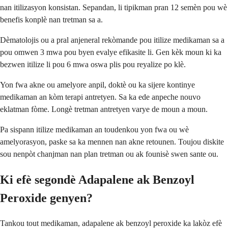
nan itilizasyon konsistan. Sepandan, li tipikman pran 12 semèn pou wè
benefis konplè nan tretman sa a.
Dèmatolojis ou a pral anjeneral rekòmande pou itilize medikaman sa a
pou omwen 3 mwa pou byen evalye efikasite li. Gen kèk moun ki ka
bezwen itilize li pou 6 mwa oswa plis pou reyalize po klè.
Yon fwa akne ou amelyore anpil, doktè ou ka sijere kontinye
medikaman an kòm terapi antretyen. Sa ka ede anpeche nouvo
eklatman fòme. Longè tretman antretyen varye de moun a moun.
Pa sispann itilize medikaman an toudenkou yon fwa ou wè
amelyorasyon, paske sa ka mennen nan akne retounen. Toujou diskite
sou nenpòt chanjman nan plan tretman ou ak founisè swen sante ou.
Ki efè segondè Adapalene ak Benzoyl
Peroxide genyen?
Tankou tout medikaman, adapalene ak benzoyl peroxide ka lakòz efè