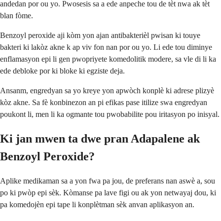
andedan por ou yo. Pwosesis sa a ede anpeche tou de tèt nwa ak tèt
blan fòme.
Benzoyl peroxide aji kòm yon ajan antibakterièl pwisan ki touye
bakteri ki lakòz akne k ap viv fon nan por ou yo. Li ede tou diminye
enflamasyon epi li gen pwopriyete komedolitik modere, sa vle di li ka
ede debloke por ki bloke ki egziste deja.
Ansanm, engredyan sa yo kreye yon apwòch konplè ki adrese plizyè
kòz akne. Sa fè konbinezon an pi efikas pase itilize swa engredyan
poukont li, men li ka ogmante tou pwobabilite pou iritasyon po inisyal.
Ki jan mwen ta dwe pran Adapalene ak
Benzoyl Peroxide?
Aplike medikaman sa a yon fwa pa jou, de preferans nan aswè a, sou
po ki pwòp epi sèk. Kòmanse pa lave figi ou ak yon netwayaj dou, ki
pa komedojèn epi tape li konplètman sèk anvan aplikasyon an.