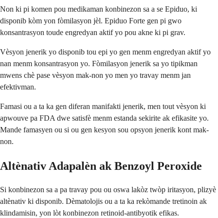
Non ki pi komen pou medikaman konbinezon sa a se Epiduo, ki
disponib kòm yon fòmilasyon jèl. Epiduo Forte gen pi gwo
konsantrasyon toude engredyan aktif yo pou akne ki pi grav.
Vèsyon jenerik yo disponib tou epi yo gen menm engredyan aktif yo
nan menm konsantrasyon yo. Fòmilasyon jenerik sa yo tipikman
mwens chè pase vèsyon mak-non yo men yo travay menm jan
efektivman.
Famasi ou a ta ka gen diferan manifakti jenerik, men tout vèsyon ki
apwouve pa FDA dwe satisfè menm estanda sekirite ak efikasite yo.
Mande famasyen ou si ou gen kesyon sou opsyon jenerik kont mak-
non.
Altènativ Adapalèn ak Benzoyl Peroxide
Si konbinezon sa a pa travay pou ou oswa lakòz twòp iritasyon, plizyè
altènativ ki disponib. Dèmatolojis ou a ta ka rekòmande tretinoin ak
klindamisin, yon lòt konbinezon retinoid-antibyotik efikas.