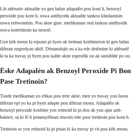
Lòt altènativ aktualite yo gen ladan adapalèn pou kont li, benzoyl
peroxide pou kont li, oswa antibyotik aktualite tankou klindamisin
oswa eritwomisin. Pou akne grav, medikaman oral tankou antibyotik
oswa isotretinoin ka nesesè.
Gen kèk moun ki reponn pi byen ak tretman konbinezon ki gen ladan
diferan engredyan aktif. Dèmatolojis ou a ka ede detèmine ki altènatif
ki ta ka travay pi byen pou kalite akne espesifik ou ak sansiblite po ou.
Èske Adapalèn ak Benzoyl Peroxide Pi Bon
Pase Tretinoin?
Toude medikaman yo efikas pou trete akne, men yo travay yon fason
diferan epi yo ka pi byen adapte pou diferan moun. Adapalèn ak
benzoyl peroxide konbine yon retinoid ki pi dou ak yon ajan anti-
bakteri, sa ki fè li potansyèlman mwens irite pase tretinoin pou kont li.
Tretinoin se yon retinoid ki pi pisan ki ka travay pi vit pou kèk moun,