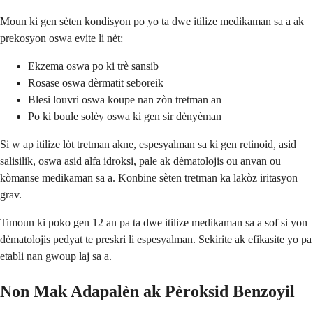
Moun ki gen sèten kondisyon po yo ta dwe itilize medikaman sa a ak
prekosyon oswa evite li nèt:
Ekzema oswa po ki trè sansib
Rosase oswa dèrmatit seboreik
Blesi louvri oswa koupe nan zòn tretman an
Po ki boule solèy oswa ki gen sir dènyèman
Si w ap itilize lòt tretman akne, espesyalman sa ki gen retinoid, asid
salisilik, oswa asid alfa idroksi, pale ak dèmatolojis ou anvan ou
kòmanse medikaman sa a. Konbine sèten tretman ka lakòz iritasyon
grav.
Timoun ki poko gen 12 an pa ta dwe itilize medikaman sa a sof si yon
dèmatolojis pedyat te preskri li espesyalman. Sekirite ak efikasite yo pa
etabli nan gwoup laj sa a.
Non Mak Adapalèn ak Pèroksid Benzoyil