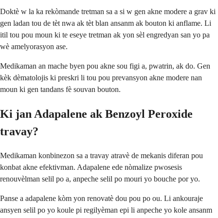
Doktè w la ka rekòmande tretman sa a si w gen akne modere a grav ki
gen ladan tou de tèt nwa ak tèt blan ansanm ak bouton ki anflame. Li
itil tou pou moun ki te eseye tretman ak yon sèl engredyan san yo pa
wè amelyorasyon ase.
Medikaman an mache byen pou akne sou figi a, pwatrin, ak do. Gen
kèk dèmatolojis ki preskri li tou pou prevansyon akne modere nan
moun ki gen tandans fè souvan bouton.
Ki jan Adapalene ak Benzoyl Peroxide
travay?
Medikaman konbinezon sa a travay atravè de mekanis diferan pou
konbat akne efektivman. Adapalene ede nòmalize pwosesis
renouvèlman selil po a, anpeche selil po mouri yo bouche por yo.
Panse a adapalene kòm yon renovatè dou pou po ou. Li ankouraje
ansyen selil po yo koule pi regilyèman epi li anpeche yo kole ansanm