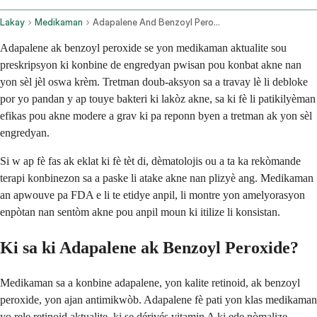
Lakay
Medikaman
Adapalene And Benzoyl Peroxide Topical Application Route
Adapalene ak benzoyl peroxide se yon medikaman aktualite sou
preskripsyon ki konbine de engredyan pwisan pou konbat akne nan
yon sèl jèl oswa krèm. Tretman doub-aksyon sa a travay lè li debloke
por yo pandan y ap touye bakteri ki lakòz akne, sa ki fè li patikilyèman
efikas pou akne modere a grav ki pa reponn byen a tretman ak yon sèl
engredyan.
Si w ap fè fas ak eklat ki fè tèt di, dèmatolojis ou a ta ka rekòmande
terapi konbinezon sa a paske li atake akne nan plizyè ang. Medikaman
an apwouve pa FDA e li te etidye anpil, li montre yon amelyorasyon
enpòtan nan sentòm akne pou anpil moun ki itilize li konsistan.
Ki sa ki Adapalene ak Benzoyl Peroxide?
Medikaman sa a konbine adapalene, yon kalite retinoid, ak benzoyl
peroxide, yon ajan antimikwòb. Adapalene fè pati yon klas medikaman
yo rele retinoid aktualite, ki se dérivés vitamin A ki ede nòmalize