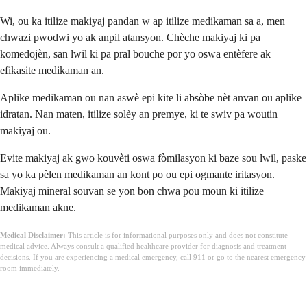
Wi, ou ka itilize makiyaj pandan w ap itilize medikaman sa a, men
chwazi pwodwi yo ak anpil atansyon. Chèche makiyaj ki pa
komedojèn, san lwil ki pa pral bouche por yo oswa entèfere ak
efikasite medikaman an.
Aplike medikaman ou nan aswè epi kite li absòbe nèt anvan ou aplike
idratan. Nan maten, itilize solèy an premye, ki te swiv pa woutin
makiyaj ou.
Evite makiyaj ak gwo kouvèti oswa fòmilasyon ki baze sou lwil, paske
sa yo ka pèlen medikaman an kont po ou epi ogmante iritasyon.
Makiyaj mineral souvan se yon bon chwa pou moun ki itilize
medikaman akne.
Medical Disclaimer:
This article is for informational purposes only and does not constitute
medical advice. Always consult a qualified healthcare provider for diagnosis and treatment
decisions. If you are experiencing a medical emergency, call 911 or go to the nearest emergency
room immediately.