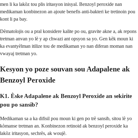
men li ka lakòz tou plis iritasyon inisyal. Benzoyl peroxide nan
medikaman konbinezon an ajoute benefis anti-bakteri ke tretinoin pou
kont li pa bay.
Dèmatolojis ou a pral konsidere kalite po ou, gravite akne a, ak repons
tretman anvan yo lè y ap chwazi ant opsyon sa yo. Gen kèk moun ki
ka evantyèlman itilize tou de medikaman yo nan diferan moman nan
vwayaj tretman yo.
Kesyon yo poze souvan sou Adapalene ak
Benzoyl Peroxide
K1. Èske Adapalene ak Benzoyl Peroxide an sekirite
pou po sansib?
Medikaman sa a ka difisil pou moun ki gen po trè sansib, sitou lè yo
kòmanse tretman an. Konbinezon retinoid ak benzoyl peroxide ka
lakòz iritasyon, sechrès, ak woujè.