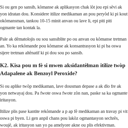
Si ou gen po sansib, kòmanse ak aplikasyon chak lòt jou epi sèvi ak
yon idratan dou. Konsidere itilize medikaman an pou peryòd ki pi kout
okòmansman, tankou 10-15 minit anvan ou lave li, epi piti piti
ogmante tan kontak la.
Pale ak dèmatolojis ou sou sansiblite po ou anvan ou kòmanse tretman
an. Yo ka rekòmande pou kòmanse ak konsantrasyon ki pi ba oswa
sijere tretman altènatif ki pi dou sou po sansib.
K2. Kisa pou m fè si mwen aksidantèlman itilize twòp
Adapalene ak Benzoyl Peroxide?
Si ou aplike twòp medikaman, lave dousman depase a ak dlo fre ak
yon netwayaj dou. Pa fwote oswa fwote zòn nan, paske sa ka ogmante
iritasyon.
Itilize plis pase kantite rekòmande a p ap fè medikaman an travay pi vit
oswa pi byen. Li gen anpil chans pou lakòz ogmantasyon sechrès,
woujè, ak iritasyon san yo pa amelyore akne ou plis efektivman.