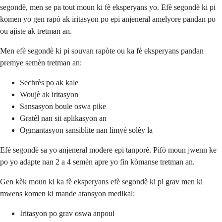
segondè, men se pa tout moun ki fè eksperyans yo. Efè segondè ki pi
komen yo gen rapò ak iritasyon po epi anjeneral amelyore pandan po
ou ajiste ak tretman an.
Men efè segondè ki pi souvan rapòte ou ka fè eksperyans pandan
premye semèn tretman an:
Sechrès po ak kale
Woujè ak iritasyon
Sansasyon boule oswa pike
Gratèl nan sit aplikasyon an
Ogmantasyon sansiblite nan limyè solèy la
Efè segondè sa yo anjeneral modere epi tanporè. Pifò moun jwenn ke
po yo adapte nan 2 a 4 semèn apre yo fin kòmanse tretman an.
Gen kèk moun ki ka fè eksperyans efè segondè ki pi grav men ki
mwens komen ki mande atansyon medikal:
Iritasyon po grav oswa anpoul