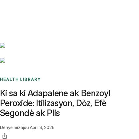
Benchmarks
Stories
FAQ
Sign up / Log in
HEALTH LIBRARY
Ki sa ki Adapalene ak Benzoyl
Peroxide: Itilizasyon, Dòz, Efè
Segondè ak Plis
Dènye mizajou
April 3, 2026