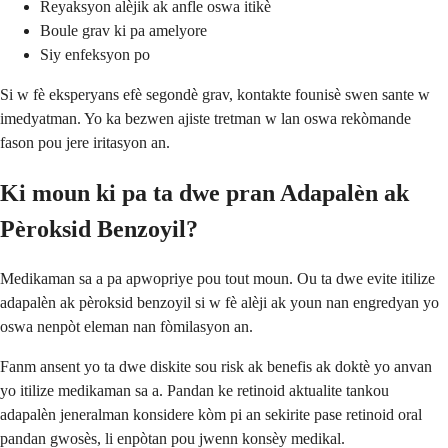
Reyaksyon alèjik ak anfle oswa itikè
Boule grav ki pa amelyore
Siy enfeksyon po
Si w fè eksperyans efè segondè grav, kontakte founisè swen sante w
imedyatman. Yo ka bezwen ajiste tretman w lan oswa rekòmande
fason pou jere iritasyon an.
Ki moun ki pa ta dwe pran Adapalèn ak
Pèroksid Benzoyil?
Medikaman sa a pa apwopriye pou tout moun. Ou ta dwe evite itilize
adapalèn ak pèroksid benzoyil si w fè alèji ak youn nan engredyan yo
oswa nenpòt eleman nan fòmilasyon an.
Fanm ansent yo ta dwe diskite sou risk ak benefis ak doktè yo anvan
yo itilize medikaman sa a. Pandan ke retinoid aktualite tankou
adapalèn jeneralman konsidere kòm pi an sekirite pase retinoid oral
pandan gwosès, li enpòtan pou jwenn konsèy medikal.