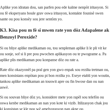
Aplike yon idratan dou, san parfen pou ede kalme nenpòt iritasyon. Si
ou fè eksperyans boule grav oswa iritasyon, kontakte founisè swen
sante ou pou konsèy sou jere sentòm yo.
K3. Kisa pou m fè si mwen rate yon dòz Adapalene ak
Benzoyl Peroxide?
Si ou bliye aplike medikaman ou, tou senpleman aplike li le pli vit ke
ou sonje, sof si li pre pou pwochen aplikasyon ou te pwograme a. Pa
aplike plis medikaman pou konpanse dòz ou rate a.
Rate dòz okazyonèl pa pral gen yon gwo enpak sou rezilta tretman ou,
men konsistans enpòtan pou pi bon rezilta yo. Eseye etabli yon woutin,
tankou aplike medikaman an touswit apre ou fin bwose dan ou nan
aswè.
Si ou souvan bliye dòz yo, konsidere mete yon rapèl sou telefòn ou
oswa kenbe medikaman an nan yon kote ki vizib. Itilizasyon chak jou
ki konsistan se kle pou wè amelyorasyon nan akne ou.