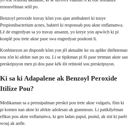
renouvèlman selil po.
Benzoyl peroxide travay kòm yon ajan antibakteri ki touye
Propionibacterium acnes, bakteri ki responsab pou akne enflamatwa.
Lè de engredyan sa yo travay ansanm, yo kreye yon apwòch ki pi
konplè pou trete akne pase swa engredyan poukont li.
Konbinezon an disponib kòm yon jèl aktualite ke ou aplike dirèkteman
sou zòn ki afekte nan po ou. Li se tipikman pi fò pase tretman akne san
preskripsyon men pi dou pase kèk lòt retinoid sou preskripsyon.
Ki sa ki Adapalene ak Benzoyl Peroxide
Itilize Pou?
Medikaman sa a prensipalman preskri pou trete akne vulgaris, fòm ki
pi komen nan akne ki afekte adolesan ak granmoun. Li patikilyèman
efikas pou akne enflamatwa, ki gen ladan papul, pustul, ak sist ki parèt
wouj ak anfle.