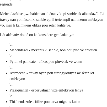
segondè.
Mebendazòl se pwobableman altènativ ki pi sanble ak albendazòl. Li
travay nan yon fason ki sanble epi li trete anpil nan menm enfeksyon
yo, men li ka mwens efikas pou sèten kalite vè.
Lòt altènativ doktè ou ka konsidere gen ladan yo:
\n
Mebendazòl - mekanis ki sanble, bon pou pifò vè entesten
\n
Pyrantel pamoate - efikas pou pinvè ak vè wonn
\n
Ivermectin - travay byen pou strongyloidyaz ak sèten lòt
enfeksyon
\n
Praziquantel - espesyalman vize enfeksyon tenya
\n
Thiabendazole - itilize pou larva migrans kutan