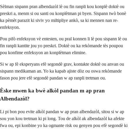
Sèlman sispann pran albendazòl lè ou fin ranpli kou konplè doktè ou
preskri a, menm si ou santi ou konplètman pi byen. Sispann twò bonè
ka pèmèt parazit ki siviv yo miltipliye ankò, sa ki mennen nan re-
enfeksyon.
Pou pifò enfeksyon vè entesten, ou pral konnen li lè pou sispann lè ou
fin ranpli kantite jou yo preskri. Doktè ou ka rekòmande tès poupou
pou konfime enfeksyon an konplètman elimine.
Si w ap fè eksperyans efè segondè grav, kontakte doktè ou anvan ou
sispann medikaman an. Yo ka kapab ajiste dòz ou oswa rekòmande
fason pou jere efè segondè pandan w ap ranpli tretman ou.
Èske mwen ka bwè alkòl pandan m ap pran
Albendazòl?
Li pi bon pou evite alkòl pandan w ap pran albendazòl, sitou si w ap
sou yon kou tretman ki pi long. Tou de alkòl ak albendazòl ka afekte
fwa ou, epi konbine yo ka ogmante risk ou genyen pou efè segondè ki