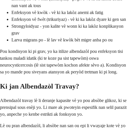
nan vant ak tous
Enfeksyon vè kwòk - vè ki ka lakòz anemi ak fatig
Enfeksyon vè fwèt (trikuriyaz) - vè ki ka lakòz dyare ki gen san
Strongyloidyaz - yon kalite vè wonn ki ka lakòz konplikasyon
grav
Larva migrans po - lè lav vè kwòk bèt migre anba po ou
Pou kondisyon ki pi grav, yo ka itilize albendazòl pou enfeksyon tisi
tankou maladi idatik (ki te koze pa sist tapewòm) oswa
neurocysticercosis (lè sist tapewòm kochon afekte sèvo a). Kondisyon
sa yo mande pou siveyans atansyon ak peryòd tretman ki pi long.
Ki jan Albendazòl Travay?
Albendazòl travay lè li deranje kapasite vè yo pou absòbe glikoz, ki se
prensipal sous enèji yo. Li mare ak pwoteyin espesifik nan selil parazit
yo, anpeche yo kenbe estrikti ak fonksyon yo.
Lè ou pran albendazòl, li absòbe nan san ou epi li vwayaje kote vè yo