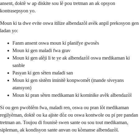
ansent, doktè w ap diskite sou lè pou tretman an ak opsyon
kontrasepsyon yo.
Moun ki ta dwe evite oswa itilize albendazòl avèk anpil prekosyon gen
ladan yo:
Fanm ansent oswa moun ki planifye gwosès
Moun ki gen maladi fwa grav
Moun ki gen alèji li te ye ak albendazòl oswa medikaman ki
sanble
Pasyan ki gen sèten maladi san
Moun ki gen sistèm iminitè konpwomèt (mande siveyans
atansyon)
Moun ki pran sèten medikaman ki kominike avèk albendazòl
Si ou gen pwoblèm fwa, maladi ren, oswa ou pran lòt medikaman
regilyèman, doktè ou ka ajiste dòz ou oswa kontwole ou pi pre pandan
tretman an. Toujou di founisè swen sante ou sou tout medikaman,
sipleman, ak kondisyon sante anvan ou kòmanse albendazòl.