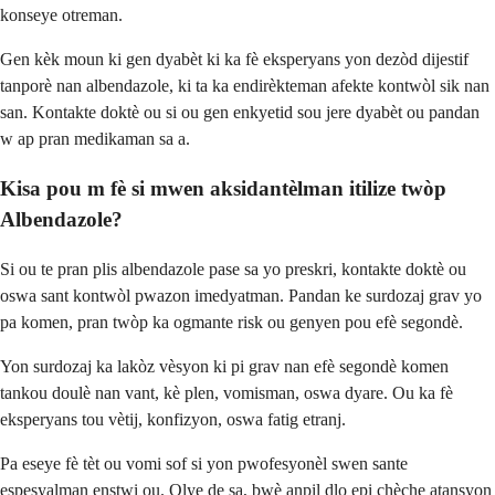
konseye otreman.
Gen kèk moun ki gen dyabèt ki ka fè eksperyans yon dezòd dijestif
tanporè nan albendazole, ki ta ka endirèkteman afekte kontwòl sik nan
san. Kontakte doktè ou si ou gen enkyetid sou jere dyabèt ou pandan
w ap pran medikaman sa a.
Kisa pou m fè si mwen aksidantèlman itilize twòp
Albendazole?
Si ou te pran plis albendazole pase sa yo preskri, kontakte doktè ou
oswa sant kontwòl pwazon imedyatman. Pandan ke surdozaj grav yo
pa komen, pran twòp ka ogmante risk ou genyen pou efè segondè.
Yon surdozaj ka lakòz vèsyon ki pi grav nan efè segondè komen
tankou doulè nan vant, kè plen, vomisman, oswa dyare. Ou ka fè
eksperyans tou vètij, konfizyon, oswa fatig etranj.
Pa eseye fè tèt ou vomi sof si yon pwofesyonèl swen sante
espesyalman enstwi ou. Olye de sa, bwè anpil dlo epi chèche atansyon