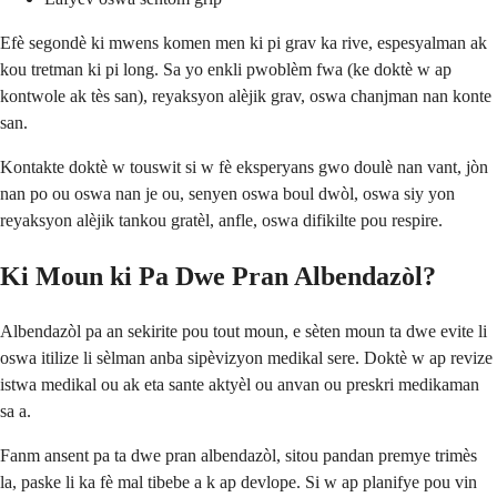
Efè segondè ki mwens komen men ki pi grav ka rive, espesyalman ak
kou tretman ki pi long. Sa yo enkli pwoblèm fwa (ke doktè w ap
kontwole ak tès san), reyaksyon alèjik grav, oswa chanjman nan konte
san.
Kontakte doktè w touswit si w fè eksperyans gwo doulè nan vant, jòn
nan po ou oswa nan je ou, senyen oswa boul dwòl, oswa siy yon
reyaksyon alèjik tankou gratèl, anfle, oswa difikilte pou respire.
Ki Moun ki Pa Dwe Pran Albendazòl?
Albendazòl pa an sekirite pou tout moun, e sèten moun ta dwe evite li
oswa itilize li sèlman anba sipèvizyon medikal sere. Doktè w ap revize
istwa medikal ou ak eta sante aktyèl ou anvan ou preskri medikaman
sa a.
Fanm ansent pa ta dwe pran albendazòl, sitou pandan premye trimès
la, paske li ka fè mal tibebe a k ap devlope. Si w ap planifye pou vin