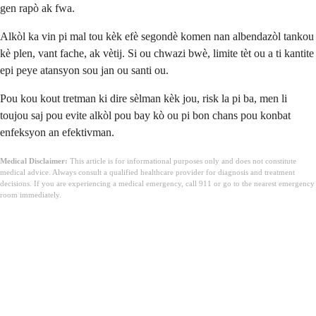
gen rapò ak fwa.
Alkòl ka vin pi mal tou kèk efè segondè komen nan albendazòl tankou
kè plen, vant fache, ak vètij. Si ou chwazi bwè, limite tèt ou a ti kantite
epi peye atansyon sou jan ou santi ou.
Pou kou kout tretman ki dire sèlman kèk jou, risk la pi ba, men li
toujou saj pou evite alkòl pou bay kò ou pi bon chans pou konbat
enfeksyon an efektivman.
Medical Disclaimer:
This article is for informational purposes only and does not constitute
medical advice. Always consult a qualified healthcare provider for diagnosis and treatment
decisions. If you are experiencing a medical emergency, call 911 or go to the nearest emergency
room immediately.