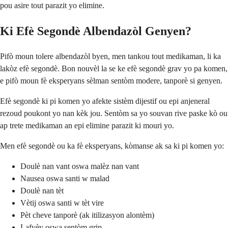
pou asire tout parazit yo elimine.
Ki Efè Segondè Albendazòl Genyen?
Pifò moun tolere albendazòl byen, men tankou tout medikaman, li ka
lakòz efè segondè. Bon nouvèl la se ke efè segondè grav yo pa komen,
e pifò moun fè eksperyans sèlman sentòm modere, tanporè si genyen.
Efè segondè ki pi komen yo afekte sistèm dijestif ou epi anjeneral
rezoud poukont yo nan kèk jou. Sentòm sa yo souvan rive paske kò ou
ap trete medikaman an epi elimine parazit ki mouri yo.
Men efè segondè ou ka fè eksperyans, kòmanse ak sa ki pi komen yo:
Doulè nan vant oswa malèz nan vant
Nausea oswa santi w malad
Doulè nan tèt
Vètij oswa santi w tèt vire
Pèt cheve tanporè (ak itilizasyon alontèm)
Lafyèv oswa sentòm grip