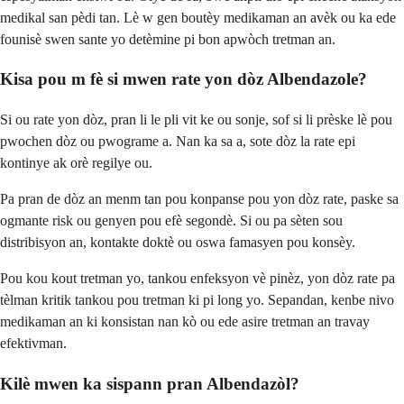
medikal san pèdi tan. Lè w gen boutèy medikaman an avèk ou ka ede
founisè swen sante yo detèmine pi bon apwòch tretman an.
Kisa pou m fè si mwen rate yon dòz Albendazole?
Si ou rate yon dòz, pran li le pli vit ke ou sonje, sof si li prèske lè pou
pwochen dòz ou pwograme a. Nan ka sa a, sote dòz la rate epi
kontinye ak orè regilye ou.
Pa pran de dòz an menm tan pou konpanse pou yon dòz rate, paske sa
ogmante risk ou genyen pou efè segondè. Si ou pa sèten sou
distribisyon an, kontakte doktè ou oswa famasyen pou konsèy.
Pou kou kout tretman yo, tankou enfeksyon vè pinèz, yon dòz rate pa
tèlman kritik tankou pou tretman ki pi long yo. Sepandan, kenbe nivo
medikaman an ki konsistan nan kò ou ede asire tretman an travay
efektivman.
Kilè mwen ka sispann pran Albendazòl?