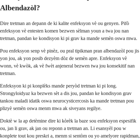
Albendazòl?
Dire tretman an depann de ki kalite enfeksyon vè ou genyen. Pifò
enfeksyon vè entesten komen bezwen sèlman youn a twa jou nan
tretman, pandan ke kondisyon ki pi grav ka mande semèn oswa mwa.
Pou enfeksyon senp vè pinèz, ou pral tipikman pran albendazòl pou jis
yon jou, ak yon posib dezyèm dòz de semèn apre. Enfeksyon vè
wonn, vè kwòk, ak vè fwèt anjeneral bezwen twa jou konsekitif nan
tretman.
Enfeksyon ki pi konplèks mande peryòd tretman ki pi long.
Strongyloidyaz ka bezwen sèt a dis jou, pandan ke kondisyon grav
tankou maladi idatik oswa neurocysticercosis ka mande tretman pou
plizyè semèn oswa menm mwa ak siveyans regilye.
Doktè w la ap detèmine dire ki kòrèk la baze sou enfeksyon espesifik
ou, jan li grav, ak jan ou reponn a tretman an. Li esansyèl pou w
konplete tout kou preskri a, menm si sentòm ou yo amelyore rapidman,