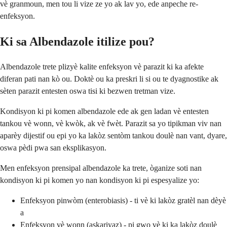
vè granmoun, men tou li vize ze yo ak lav yo, ede anpeche re-
enfeksyon.
Ki sa Albendazole itilize pou?
Albendazole trete plizyè kalite enfeksyon vè parazit ki ka afekte
diferan pati nan kò ou. Doktè ou ka preskri li si ou te dyagnostike ak
sèten parazit entesten oswa tisi ki bezwen tretman vize.
Kondisyon ki pi komen albendazole ede ak gen ladan vè entesten
tankou vè wonn, vè kwòk, ak vè fwèt. Parazit sa yo tipikman viv nan
aparèy dijestif ou epi yo ka lakòz sentòm tankou doulè nan vant, dyare,
oswa pèdi pwa san eksplikasyon.
Men enfeksyon prensipal albendazole ka trete, òganize soti nan
kondisyon ki pi komen yo nan kondisyon ki pi espesyalize yo:
Enfeksyon pinwòm (enterobiasis) - ti vè ki lakòz gratèl nan dèyè
a
Enfeksyon vè wonn (askariyaz) - pi gwo vè ki ka lakòz doulè