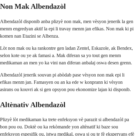
Non Mak Albendazòl
Albendazòl disponib anba plizyè non mak, men vèsyon jenerik la gen
menm engredyan aktif la epi li travay menm jan efikas. Non mak ki pi
komen nan Etazini se Albenza.
Lòt non mak ou ka rankontre gen ladan Zentel, Eskazole, ak Bendex,
selon kote ou ye ak famasi a. Mak diferan sa yo tout gen menm
medikaman an men yo ka vini nan diferan anbalaj oswa desen grenn.
Albendazòl jenerik souvan pi abòdab pase vèsyon non mak epi li
efikas menm jan. Famasyen ou an ka ede w konprann ki vèsyon
asirans ou kouvri ak si gen opsyon pou ekonomize lajan ki disponib.
Altènativ Albendazòl
Plizyè lòt medikaman ka trete enfeksyon vè parazit si albendazòl pa
bon pou ou. Doktè ou ka rekòmande yon altènatif ki baze sou
enfeksyon espesifik ou, istwa medikal, oswa si ou te fè eksperyans efè