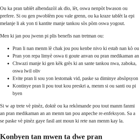
Ou ka pran tablèt albendazòl ak dlo, lèt, oswa nenpòt bwason ou
prefere. Si ou gen pwoblèm pou vale grenn, ou ka kraze tablèt la epi
melanje li ak yon ti kantite manje tankou sòs pòm oswa yogout.
Men ki jan pou jwenn pi plis benefis nan tretman ou:
Pran li nan menm lè chak jou pou kenbe nivo ki estab nan kò ou
Pran yon repa limyè oswa ti goute anvan ou pran medikaman an
Chwazi manje ki gen kèk grès ki an sante tankou nwa, zaboka,
oswa lwil oliv
Evite pran li sou yon lestomak vid, paske sa diminye absòpsyon
Kontinye pran li pou tout kou preskri a, menm si ou santi ou pi
byen
Si w ap trete vè pinèz, doktè ou ka rekòmande pou tout manm fanmi
an pran medikaman an an menm tan pou anpeche re-enfeksyon. Sa a
se paske vè pinèz gaye fasil ant moun ki rete nan menm kay la.
Konbyen tan mwen ta dwe pran