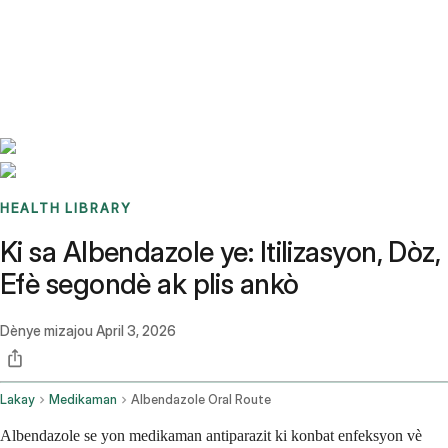
Benchmarks
Stories
FAQ
Sign up / Log in
HEALTH LIBRARY
Ki sa Albendazole ye: Itilizasyon, Dòz,
Efè segondè ak plis ankò
Dènye mizajou
April 3, 2026
Lakay
Medikaman
Albendazole Oral Route
Albendazole se yon medikaman antiparazit ki konbat enfeksyon vè