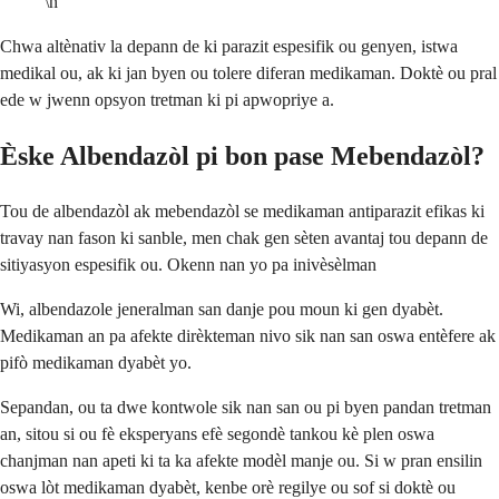
\n
Chwa altènativ la depann de ki parazit espesifik ou genyen, istwa
medikal ou, ak ki jan byen ou tolere diferan medikaman. Doktè ou pral
ede w jwenn opsyon tretman ki pi apwopriye a.
Èske Albendazòl pi bon pase Mebendazòl?
Tou de albendazòl ak mebendazòl se medikaman antiparazit efikas ki
travay nan fason ki sanble, men chak gen sèten avantaj tou depann de
sitiyasyon espesifik ou. Okenn nan yo pa inivèsèlman
Wi, albendazole jeneralman san danje pou moun ki gen dyabèt.
Medikaman an pa afekte dirèkteman nivo sik nan san oswa entèfere ak
pifò medikaman dyabèt yo.
Sepandan, ou ta dwe kontwole sik nan san ou pi byen pandan tretman
an, sitou si ou fè eksperyans efè segondè tankou kè plen oswa
chanjman nan apeti ki ta ka afekte modèl manje ou. Si w pran ensilin
oswa lòt medikaman dyabèt, kenbe orè regilye ou sof si doktè ou