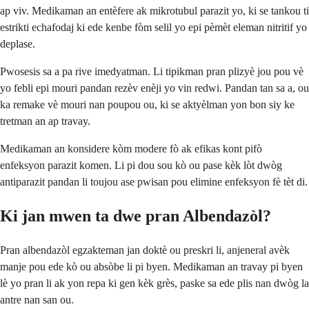
ap viv. Medikaman an entèfere ak mikrotubul parazit yo, ki se tankou ti
estrikti echafodaj ki ede kenbe fòm selil yo epi pèmèt eleman nitritif yo
deplase.
Pwosesis sa a pa rive imedyatman. Li tipikman pran plizyè jou pou vè
yo febli epi mouri pandan rezèv enèji yo vin redwi. Pandan tan sa a, ou
ka remake vè mouri nan poupou ou, ki se aktyèlman yon bon siy ke
tretman an ap travay.
Medikaman an konsidere kòm modere fò ak efikas kont pifò
enfeksyon parazit komen. Li pi dou sou kò ou pase kèk lòt dwòg
antiparazit pandan li toujou ase pwisan pou elimine enfeksyon fè tèt di.
Ki jan mwen ta dwe pran Albendazòl?
Pran albendazòl egzakteman jan doktè ou preskri li, anjeneral avèk
manje pou ede kò ou absòbe li pi byen. Medikaman an travay pi byen
lè yo pran li ak yon repa ki gen kèk grès, paske sa ede plis nan dwòg la
antre nan san ou.