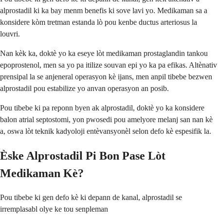
alprostadil ki ka bay menm benefis ki sove lavi yo. Medikaman sa a
konsidere kòm tretman estanda lò pou kenbe ductus arteriosus la
louvri.
Nan kèk ka, doktè yo ka eseye lòt medikaman prostaglandin tankou
epoprostenol, men sa yo pa itilize souvan epi yo ka pa efikas. Altènativ
prensipal la se anjeneral operasyon kè ijans, men anpil tibebe bezwen
alprostadil pou estabilize yo anvan operasyon an posib.
Pou tibebe ki pa reponn byen ak alprostadil, doktè yo ka konsidere
balon atrial septostomi, yon pwosedi pou amelyore melanj san nan kè
a, oswa lòt teknik kadyoloji entèvansyonèl selon defo kè espesifik la.
Èske Alprostadil Pi Bon Pase Lòt
Medikaman Kè?
Pou tibebe ki gen defo kè ki depann de kanal, alprostadil se
irremplasabl olye ke tou senpleman