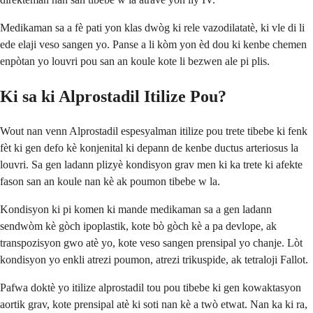
Medikaman sa a fè pati yon klas dwòg ki rele vazodilatatè, ki vle di li
ede elaji veso sangen yo. Panse a li kòm yon èd dou ki kenbe chemen
enpòtan yo louvri pou san an koule kote li bezwen ale pi plis.
Ki sa ki Alprostadil Itilize Pou?
Wout nan venn Alprostadil espesyalman itilize pou trete tibebe ki fenk
fèt ki gen defo kè konjenital ki depann de kenbe ductus arteriosus la
louvri. Sa gen ladann plizyè kondisyon grav men ki ka trete ki afekte
fason san an koule nan kè ak poumon tibebe w la.
Kondisyon ki pi komen ki mande medikaman sa a gen ladann
sendwòm kè gòch ipoplastik, kote bò gòch kè a pa devlope, ak
transpozisyon gwo atè yo, kote veso sangen prensipal yo chanje. Lòt
kondisyon yo enkli atrezi poumon, atrezi trikuspide, ak tetraloji Fallot.
Pafwa doktè yo itilize alprostadil tou pou tibebe ki gen kowaktasyon
aortik grav, kote prensipal atè ki soti nan kè a twò etwat. Nan ka ki ra,