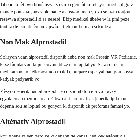
Tibebe ki fèt twò bonè oswa sa yo ki gen lòt kondisyon medikal grav
mande pou siveyans siplemantè atansyon, men yo ka souvan toujou
resevwa alprostadil si sa nesesè. Ekip medikal tibebe w la pral peze
tout faktè pou detèmine apwòch tretman ki pi an sekirite a.
Non Mak Alprostadil
Solisyon venn alprostadil disponib anba non mak Prostin VR Pediatric,
ki se fòmilasyon ki pi souvan itilize nan lopital yo. Sa a se menm
medikaman an kèlkeswa non mak la, prepare espesyalman pou pasyan
kadyak pedyatrik yo.
Vèsyon jenerik nan alprostadil yo disponib tou epi yo travay
egzakteman menm jan an. Chwa ant non mak ak jenerik tipikman
depann sou sa lopital ou genyen ki disponib ak preferans famasi yo.
Altènativ Alprostadil
Pou tibebe ki gen defo kè ki depann de kanal, gen kèk altènativ a