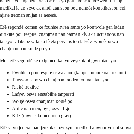
benefis yo anjeneral depase risk yo pou tibebe ki bezwen li. Ekip
medikal la ap veye ak anpil atansyon pou nenpòt konplikasyon epi
ajiste tretman an jan sa nesesè.
Efè segondè komen ke founisè swen sante yo kontwole gen ladan
difikilte pou respire, chanjman nan batman kè, ak fluctuations nan
tansyon. Tibebe w la ka fè eksperyans tou lafyèv, woujè, oswa
chanjman nan koulè po yo.
Men efè segondè ke ekip medikal yo veye ak pi gwo atansyon:
Pwoblèm pou respire oswa apne (kanpe tanporè nan respire)
Tansyon ba oswa chanjman toudenkou nan tansyon
Rit kè iregilye
Lafyèv oswa enstabilite tanperati
Woujè oswa chanjman koulè po
Anfle nan men, pye, oswa figi
Kriz (mwens komen men grav)
Efè sa yo jeneralman jere ak sipèvizyon medikal apwopriye epi souvan