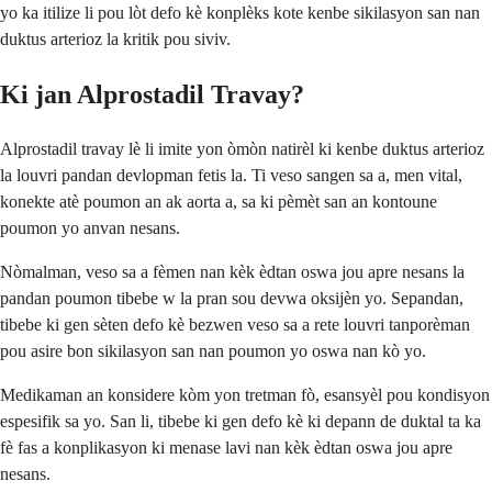
yo ka itilize li pou lòt defo kè konplèks kote kenbe sikilasyon san nan
duktus arterioz la kritik pou siviv.
Ki jan Alprostadil Travay?
Alprostadil travay lè li imite yon òmòn natirèl ki kenbe duktus arterioz
la louvri pandan devlopman fetis la. Ti veso sangen sa a, men vital,
konekte atè poumon an ak aorta a, sa ki pèmèt san an kontoune
poumon yo anvan nesans.
Nòmalman, veso sa a fèmen nan kèk èdtan oswa jou apre nesans la
pandan poumon tibebe w la pran sou devwa oksijèn yo. Sepandan,
tibebe ki gen sèten defo kè bezwen veso sa a rete louvri tanporèman
pou asire bon sikilasyon san nan poumon yo oswa nan kò yo.
Medikaman an konsidere kòm yon tretman fò, esansyèl pou kondisyon
espesifik sa yo. San li, tibebe ki gen defo kè ki depann de duktal ta ka
fè fas a konplikasyon ki menase lavi nan kèk èdtan oswa jou apre
nesans.