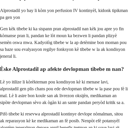
Alprostadil yo bay li kòm yon perfusion IV kontinyèl, kidonk tipikman
pa gen yon
Gen kèk tibebe ki ka sispann pran alprostadil nan kèk jou apre yo fin
kòmanse pran li, pandan ke lòt moun ka bezwen li pandan plizyè
semèn oswa mwa. Kadyològ tibebe w la ap detèmine bon moman pou
sa baze sou evalyasyon regilye fonksyon kè tibebe w la ak kondisyon
jeneral li.
Èske Alprostadil ap afekte devlopman tibebe m nan?
Lè yo itilize li kòrèkteman pou kondisyon kè ki menase lavi,
alprostadil gen plis chans pou ede devlopman tibebe w la pase pou fè li
mal. Lè li asire bon koule san ak livrezon oksijèn, medikaman an
sipòte devlopman sèvo ak ògàn ki an sante pandan peryòd kritik sa a.
Pifò tibebe ki resevwa alprostadil kontinye devlope nòmalman, sitou
ak reparasyon kè ke medikaman an fè posib. Nenpòt efè potansyèl
alontèm jeneralman depase anpil benefis tretman an ki sove lavi ak