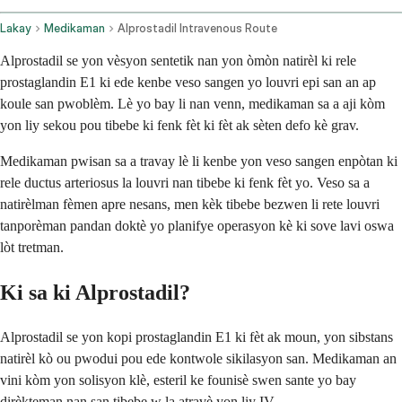
Lakay
Medikaman
Alprostadil Intravenous Route
Alprostadil se yon vèsyon sentetik nan yon òmòn natirèl ki rele
prostaglandin E1 ki ede kenbe veso sangen yo louvri epi san an ap
koule san pwoblèm. Lè yo bay li nan venn, medikaman sa a aji kòm
yon liy sekou pou tibebe ki fenk fèt ki fèt ak sèten defo kè grav.
Medikaman pwisan sa a travay lè li kenbe yon veso sangen enpòtan ki
rele ductus arteriosus la louvri nan tibebe ki fenk fèt yo. Veso sa a
natirèlman fèmen apre nesans, men kèk tibebe bezwen li rete louvri
tanporèman pandan doktè yo planifye operasyon kè ki sove lavi oswa
lòt tretman.
Ki sa ki Alprostadil?
Alprostadil se yon kopi prostaglandin E1 ki fèt ak moun, yon sibstans
natirèl kò ou pwodui pou ede kontwole sikilasyon san. Medikaman an
vini kòm yon solisyon klè, esteril ke founisè swen sante yo bay
dirèkteman nan san tibebe w la atravè yon liy IV.