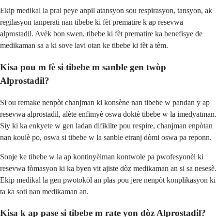
Ekip medikal la pral peye anpil atansyon sou respirasyon, tansyon, ak
regilasyon tanperati nan tibebe ki fèt prematire k ap resevwa
alprostadil. Avèk bon swen, tibebe ki fèt prematire ka benefisye de
medikaman sa a ki sove lavi otan ke tibebe ki fèt a tèm.
Kisa pou m fè si tibebe m sanble gen twòp
Alprostadil?
Si ou remake nenpòt chanjman ki konsène nan tibebe w pandan y ap
resevwa alprostadil, alète enfimyè oswa doktè tibebe w la imedyatman.
Siy ki ka enkyete w gen ladan difikilte pou respire, chanjman enpòtan
nan koulè po, oswa si tibebe w la sanble etranj dòmi oswa pa reponn.
Sonje ke tibebe w la ap kontinyèlman kontwole pa pwofesyonèl ki
resevwa fòmasyon ki ka byen vit ajiste dòz medikaman an si sa nesesè.
Ekip medikal la gen pwotokòl an plas pou jere nenpòt konplikasyon ki
ta ka soti nan medikaman an.
Kisa k ap pase si tibebe m rate yon dòz Alprostadil?