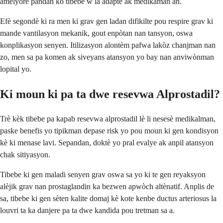
amelyore pandan kò tibebe w la adapte ak medikaman an.
Efè segondè ki ra men ki grav gen ladan difikilte pou respire grav ki
mande vantilasyon mekanik, gout enpòtan nan tansyon, oswa
konplikasyon senyen. Itilizasyon alontèm pafwa lakòz chanjman nan
zo, men sa pa komen ak siveyans atansyon yo bay nan anviwònman
lopital yo.
Ki moun ki pa ta dwe resevwa Alprostadil?
Trè kèk tibebe pa kapab resevwa alprostadil lè li nesesè medikalman,
paske benefis yo tipikman depase risk yo pou moun ki gen kondisyon
kè ki menase lavi. Sepandan, doktè yo pral evalye ak anpil atansyon
chak sitiyasyon.
Tibebe ki gen maladi senyen grav oswa sa yo ki te gen reyaksyon
alèjik grav nan prostaglandin ka bezwen apwòch altènatif. Anplis de
sa, tibebe ki gen sèten kalite domaj kè kote kenbe ductus arteriosus la
louvri ta ka danjere pa ta dwe kandida pou tretman sa a.