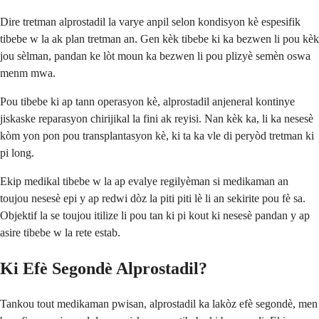
Dire tretman alprostadil la varye anpil selon kondisyon kè espesifik
tibebe w la ak plan tretman an. Gen kèk tibebe ki ka bezwen li pou kèk
jou sèlman, pandan ke lòt moun ka bezwen li pou plizyè semèn oswa
menm mwa.
Pou tibebe ki ap tann operasyon kè, alprostadil anjeneral kontinye
jiskaske reparasyon chirijikal la fini ak reyisi. Nan kèk ka, li ka nesesè
kòm yon pon pou transplantasyon kè, ki ta ka vle di peryòd tretman ki
pi long.
Ekip medikal tibebe w la ap evalye regilyèman si medikaman an
toujou nesesè epi y ap redwi dòz la piti piti lè li an sekirite pou fè sa.
Objektif la se toujou itilize li pou tan ki pi kout ki nesesè pandan y ap
asire tibebe w la rete estab.
Ki Efè Segondè Alprostadil?
Tankou tout medikaman pwisan, alprostadil ka lakòz efè segondè, men