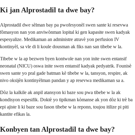
Ki jan Alprostadil ta dwe bay?
Alprostadil dwe sèlman bay pa pwofesyonèl swen sante ki resevwa
fòmasyon nan yon anviwònman lopital ki gen kapasite swen kadyak
espesyalize. Medikaman an administre atravè yon perfusion IV
kontinyèl, sa vle di li koule dousman ak fiks nan san tibebe w la.
Tibebe w la ap bezwen byen kontwole nan yon inite swen entansif
neonatal (NICU) oswa inite swen entansif kadyak pedyatrik. Founisè
swen sante yo pral gade batman kè tibebe w la, tansyon, respire, ak
nivo oksijèn kontinyèlman pandan y ap resevwa medikaman sa a.
Dòz la kalkile ak anpil atansyon ki baze sou pwa tibebe w la ak
kondisyon espesifik. Doktè yo tipikman kòmanse ak yon dòz ki trè ba
epi ajiste li ki baze sou fason tibebe w la reponn, toujou itilize pi piti
kantite efikas la.
Konbyen tan Alprostadil ta dwe bay?