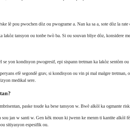
i prèske lè pou pwochen dòz ou pwograme a. Nan ka sa a, sote dòz la rate
 lakòz tansyon ou tonbe twò ba. Si ou souvan bliye dòz, konsidere met
 se yon kondisyon pwogresif, epi sispann tretman ka lakòz sentòm ou
eryans efè segondè grav, si kondisyon ou vin pi mal malgre tretman, o
vizyon medikal sere.
tan?
mbrisentan, paske toude ka bese tansyon w. Bwè alkòl ka ogmante risk 
sou jan w santi w. Gen kèk moun ki jwenn ke menm ti kantite alkòl fè 
pou sitiyasyon espesifik ou.