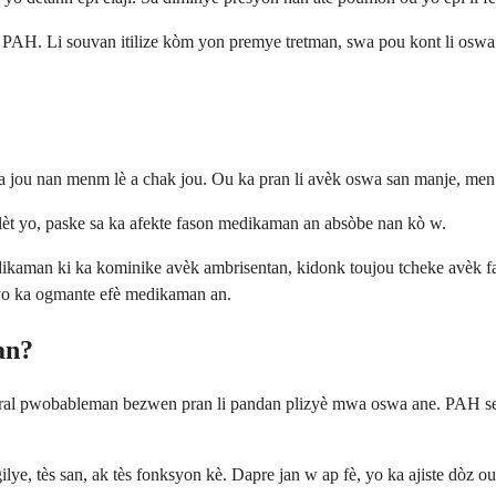
PAH. Li souvan itilize kòm yon premye tretman, swa pou kont li osw
 jou nan menm lè a chak jou. Ou ka pran li avèk oswa san manje, men p
blèt yo, paske sa ka afekte fason medikaman an absòbe nan kò w.
aman ki ka kominike avèk ambrisentan, kidonk toujou tcheke avèk fa
 yo ka ogmante efè medikaman an.
an?
pral pwobableman bezwen pran li pandan plizyè mwa oswa ane. PAH se
lye, tès san, ak tès fonksyon kè. Dapre jan w ap fè, yo ka ajiste dòz 