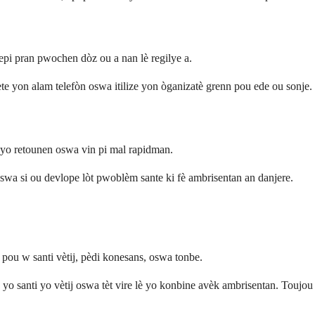
 epi pran pwochen dòz ou a nan lè regilye a.
e yon alam telefòn oswa itilize yon òganizatè grenn pou ede ou sonje.
 yo retounen oswa vin pi mal rapidman.
swa si ou devlope lòt pwoblèm sante ki fè ambrisentan an danjere.
pou w santi vètij, pèdi konesans, oswa tonbe.
yo santi yo vètij oswa tèt vire lè yo konbine avèk ambrisentan. Toujou