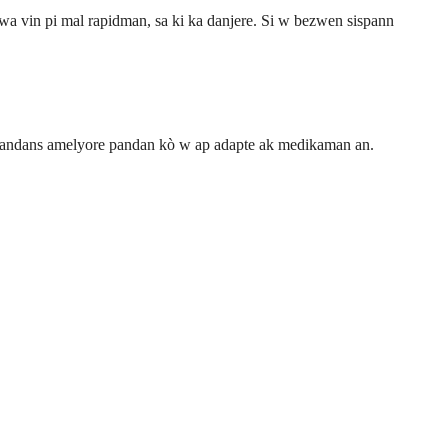
a vin pi mal rapidman, sa ki ka danjere. Si w bezwen sispann
n tandans amelyore pandan kò w ap adapte ak medikaman an.