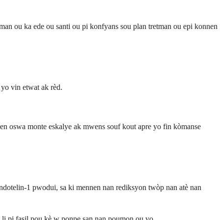
an ou ka ede ou santi ou pi konfyans sou plan tretman ou epi konnen
yo vin etwat ak rèd.
lwen oswa monte eskalye ak mwens souf kout apre yo fin kòmanse
 andotelin-1 pwodui, sa ki mennen nan rediksyon twòp nan atè nan
è li pi fasil pou kè w ponpe san nan poumon ou yo.