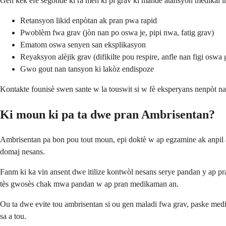
Gen kèk efè segondè ki ra men ki pi grav ki mande atansyon medikal
Retansyon likid enpòtan ak pran pwa rapid
Pwoblèm fwa grav (jòn nan po oswa je, pipi nwa, fatig grav)
Ematom oswa senyen san eksplikasyon
Reyaksyon alèjik grav (difikilte pou respire, anfle nan figi oswa 
Gwo gout nan tansyon ki lakòz endispoze
Kontakte founisè swen sante w la touswit si w fè eksperyans nenpòt n
Ki moun ki pa ta dwe pran Ambrisentan?
Ambrisentan pa bon pou tout moun, epi doktè w ap egzamine ak anpil at
domaj nesans.
Fanm ki ka vin ansent dwe itilize kontwòl nesans serye pandan y ap 
tès gwosès chak mwa pandan w ap pran medikaman an.
Ou ta dwe evite tou ambrisentan si ou gen maladi fwa grav, paske me
sa a tou.