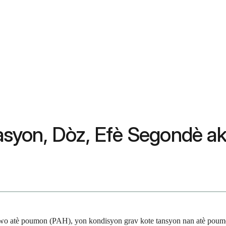
zasyon, Dòz, Efè Segondè ak
wo atè poumon (PAH), yon kondisyon grav kote tansyon nan atè poumon