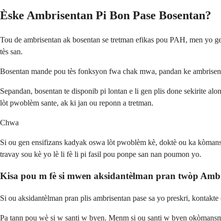
Èske Ambrisentan Pi Bon Pase Bosentan?
Tou de ambrisentan ak bosentan se tretman efikas pou PAH, men yo g
tès san.
Bosentan mande pou tès fonksyon fwa chak mwa, pandan ke ambrisenta
Sepandan, bosentan te disponib pi lontan e li gen plis done sekirite 
lòt pwoblèm sante, ak ki jan ou reponn a tretman.
Chwa
Si ou gen ensifizans kadyak oswa lòt pwoblèm kè, doktè ou ka kòmans
travay sou kè yo lè li fè li pi fasil pou ponpe san nan poumon yo.
Kisa pou m fè si mwen aksidantèlman pran twòp Amb
Si ou aksidantèlman pran plis ambrisentan pase sa yo preskri, kontak
Pa tann pou wè si w santi w byen. Menm si ou santi w byen okòmansm