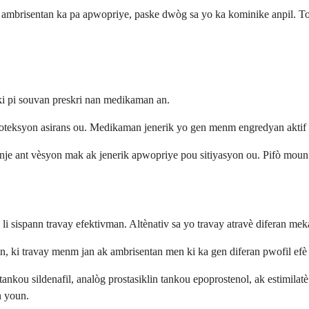
, ambrisentan ka pa apwopriye, paske dwòg sa yo ka kominike anpil. T
ki pi souvan preskri nan medikaman an.
woteksyon asirans ou. Medikaman jenerik yo gen menm engredyan aktif
je ant vèsyon mak ak jenerik apwopriye pou sitiyasyon ou. Pifò moun 
li sispann travay efektivman. Altènativ sa yo travay atravè diferan m
n, ki travay menm jan ak ambrisentan men ki ka gen diferan pwofil efè 
nkou sildenafil, analòg prostasiklin tankou epoprostenol, ak estimilatè
n youn.