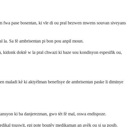
 fwa pase bosentan, ki vle di ou pral bezwen mwens souvan siveyans
la. Sa fè ambrisentan pi bon pou anpil moun.
a, kidonk doktè w la pral chwazi ki baze sou kondisyon espesifik ou,
en maladi kè ki aktyèlman benefisye de ambrisentan paske li diminye
tansyon ki ba danjerezman, gwo tèt fè mal, oswa endispoze.
ikal touswit, epi pote boutèy medikaman an avèk ou si sa posib.