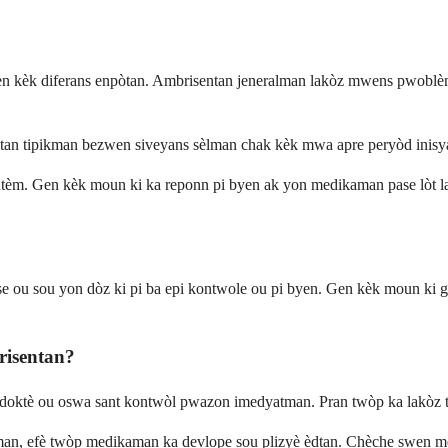
en kèk diferans enpòtan. Ambrisentan jeneralman lakòz mwens pwoblèm
n tipikman bezwen siveyans sèlman chak kèk mwa apre peryòd inisyal 
alontèm. Gen kèk moun ki ka reponn pi byen ak yon medikaman pase lòt l
e ou sou yon dòz ki pi ba epi kontwole ou pi byen. Gen kèk moun ki g
risentan?
te doktè ou oswa sant kontwòl pwazon imedyatman. Pran twòp ka lakòz 
an, efè twòp medikaman ka devlope sou plizyè èdtan. Chèche swen med