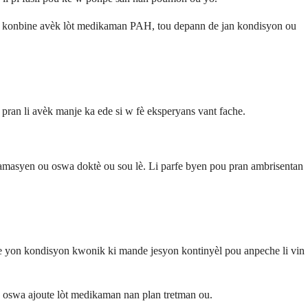
a konbine avèk lòt medikaman PAH, tou depann de jan kondisyon ou
ran li avèk manje ka ede si w fè eksperyans vant fache.
masyen ou oswa doktè ou sou lè. Li parfe byen pou pran ambrisentan
 yon kondisyon kwonik ki mande jesyon kontinyèl pou anpeche li vin
ou oswa ajoute lòt medikaman nan plan tretman ou.