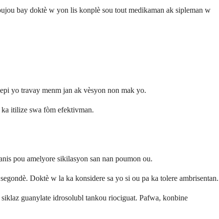
oujou bay doktè w yon lis konplè sou tout medikaman ak sipleman w
 epi yo travay menm jan ak vèsyon non mak yo.
ka itilize swa fòm efektivman.
ekanis pou amelyore sikilasyon san nan poumon ou.
segondè. Doktè w la ka konsidere sa yo si ou pa ka tolere ambrisentan.
 siklaz guanylate idrosolubl tankou riociguat. Pafwa, konbine