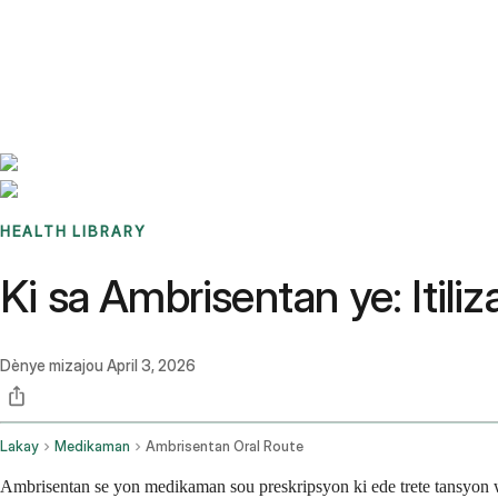
Benchmarks
Stories
FAQ
Sign up / Log in
HEALTH LIBRARY
Ki sa Ambrisentan ye: Itili
Dènye mizajou
April 3, 2026
Lakay
Medikaman
Ambrisentan Oral Route
Ambrisentan se yon medikaman sou preskripsyon ki ede trete tansyon 