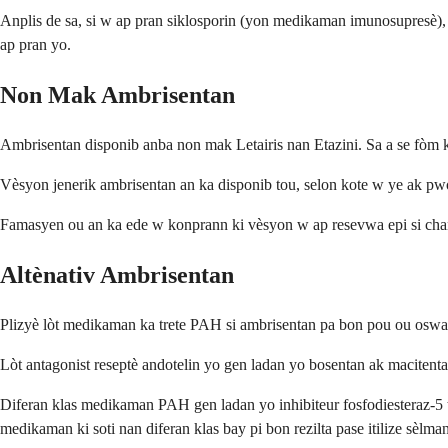
Anplis de sa, si w ap pran siklosporin (yon medikaman imunosupresè)
ap pran yo.
Non Mak Ambrisentan
Ambrisentan disponib anba non mak Letairis nan Etazini. Sa a se fòm 
Vèsyon jenerik ambrisentan an ka disponib tou, selon kote w ye ak p
Famasyen ou an ka ede w konprann ki vèsyon w ap resevwa epi si chan
Altènativ Ambrisentan
Plizyè lòt medikaman ka trete PAH si ambrisentan pa bon pou ou oswa 
Lòt antagonist reseptè andotelin yo gen ladan yo bosentan ak macitenta
Diferan klas medikaman PAH gen ladan yo inhibiteur fosfodiesteraz-5 ta
medikaman ki soti nan diferan klas bay pi bon rezilta pase itilize sèlma