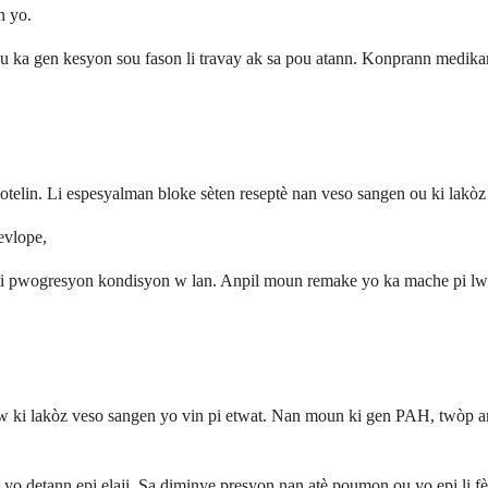
n yo.
 ka gen kesyon sou fason li travay ak sa pou atann. Konprann medikam
telin. Li espesyalman bloke sèten reseptè nan veso sangen ou ki lakòz 
evlope,
lanti pwogresyon kondisyon w lan. Anpil moun remake yo ka mache pi 
 kò w ki lakòz veso sangen yo vin pi etwat. Nan moun ki gen PAH, twòp
yo detann epi elaji. Sa diminye presyon nan atè poumon ou yo epi li f