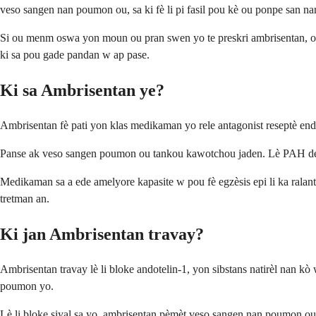
veso sangen nan poumon ou, sa ki fè li pi fasil pou kè ou ponpe san na
Si ou menm oswa yon moun ou pran swen yo te preskri ambrisentan, ou
ki sa pou gade pandan w ap pase.
Ki sa Ambrisentan ye?
Ambrisentan fè pati yon klas medikaman yo rele antagonist reseptè endo
Panse ak veso sangen poumon ou tankou kawotchou jaden. Lè PAH d
Medikaman sa a ede amelyore kapasite w pou fè egzèsis epi li ka ra
tretman an.
Ki jan Ambrisentan travay?
Ambrisentan travay lè li bloke andotelin-1, yon sibstans natirèl nan
poumon yo.
Lè li bloke siyal sa yo, ambrisentan pèmèt veso sangen nan poumon ou 