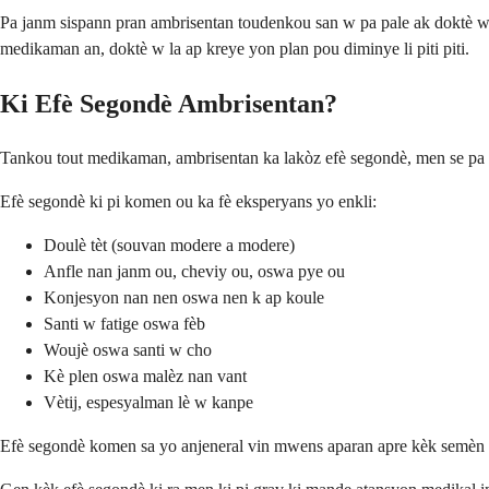
Pa janm sispann pran ambrisentan toudenkou san w pa pale ak doktè w
medikaman an, doktè w la ap kreye yon plan pou diminye li piti piti.
Ki Efè Segondè Ambrisentan?
Tankou tout medikaman, ambrisentan ka lakòz efè segondè, men se pa 
Efè segondè ki pi komen ou ka fè eksperyans yo enkli:
Doulè tèt (souvan modere a modere)
Anfle nan janm ou, cheviy ou, oswa pye ou
Konjesyon nan nen oswa nen k ap koule
Santi w fatige oswa fèb
Woujè oswa santi w cho
Kè plen oswa malèz nan vant
Vètij, espesyalman lè w kanpe
Efè segondè komen sa yo anjeneral vin mwens aparan apre kèk semèn tr