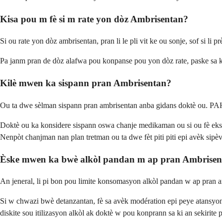
Kisa pou m fè si m rate yon dòz Ambrisentan?
Si ou rate yon dòz ambrisentan, pran li le pli vit ke ou sonje, sof si l
Pa janm pran de dòz alafwa pou konpanse pou yon dòz rate, paske sa ka
Kilè mwen ka sispann pran Ambrisentan?
Ou ta dwe sèlman sispann pran ambrisentan anba gidans doktè ou. PAH
Doktè ou ka konsidere sispann oswa chanje medikaman ou si ou fè eksp
Nenpòt chanjman nan plan tretman ou ta dwe fèt piti piti epi avèk sipè
Èske mwen ka bwè alkòl pandan m ap pran Ambrisen
An jeneral, li pi bon pou limite konsomasyon alkòl pandan w ap pran a
Si w chwazi bwè detanzantan, fè sa avèk modération epi peye atansyon 
diskite sou itilizasyon alkòl ak doktè w pou konprann sa ki an sekirite 