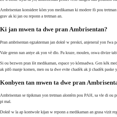
Ambrisentan konsidere kòm yon medikaman ki modere fò pou tretman 
grav ak ki jan ou reponn a tretman an.
Ki jan mwen ta dwe pran Ambrisentan?
Pran ambrisentan egzakteman jan doktè w preskri, anjeneral yon fwa pa
Vale grenn nan antye ak yon vè dlo. Pa kraze, moulen, oswa divize ta
Si ou bezwen pran lòt medikaman, espace yo kòmsadwa. Gen kèk medik
ak pifò manje komen, men ou ta dwe evite chadèk ak ji chadèk paske
Konbyen tan mwen ta dwe pran Ambrisent
Ambrisentan se tipikman yon tretman alontèm pou PAH, sa vle di ou 
pi mal.
Doktè w la ap kontwole kijan w reponn a medikaman an grasa vizit regi