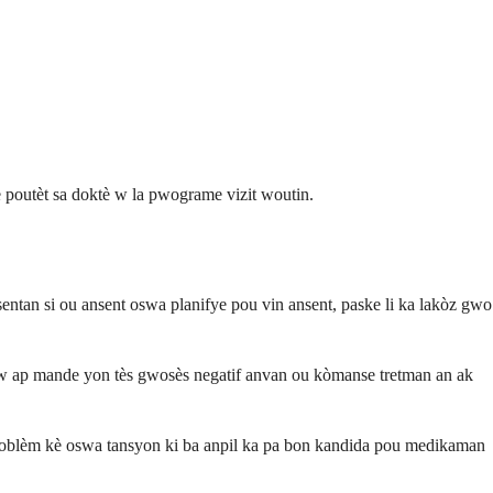
 poutèt sa doktè w la pwograme vizit woutin.
entan si ou ansent oswa planifye pou vin ansent, paske li ka lakòz gwo
 w ap mande yon tès gwosès negatif anvan ou kòmanse tretman an ak
woblèm kè oswa tansyon ki ba anpil ka pa bon kandida pou medikaman