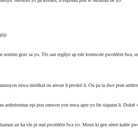
 imedya. Menmsi yo pa komen, li enpòtan pou w okouran de yo:
gòj)
an sentòm grav sa yo. Tès san regilye ap ede kontwole pwoblèm fwa, se
ansyon istwa medikal ou anvan li preskri li. Ou pa ta dwe pran ambris
pran ambrisentan epi pou omwen yon mwa apre yo fin sispann li. Doktè
dikaman an ka vin pi mal pwoblèm fwa yo. Moun ki gen sèten kalite p