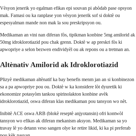
Vèsyon jenerik yo egalman efikas epi souvan pi abòdab pase opsyon
mak. Famasi ou ka ranplase yon vèsyon jenerik sof si doktè ou
espesyalman mande non mak la sou preskripsyon ou.
Medikaman an vini nan diferan fòs, tipikman konbine 5mg amilorid ak
50mg idroklorotiazid pou chak grenn. Doktè w ap preskri fòs ki
apwopriye a selon bezwen endividyèl ou ak repons ou a tretman an.
Altènativ Amilorid ak Idroklorotiazid
Plizyè medikaman altènatif ka bay benefis menm jan an si konbinezon
sa a pa apwopriye pou ou. Doktè w ka konsidere lòt dyuretik ki
ekonomize potasyòm tankou spirinolakton konbine avèk
idroklorotiazid, oswa diferan klas medikaman pou tansyon wo nèt.
Inibitè ACE oswa ARB (blokè reseptè anjyotansin) ofri kontwòl
tansyon wo efikas ak diferan mekanism aksyon. Medikaman sa yo
travay lè yo detann veso sangen olye ke retire likid, ki ka pi preferab
pou kèk pasyan.