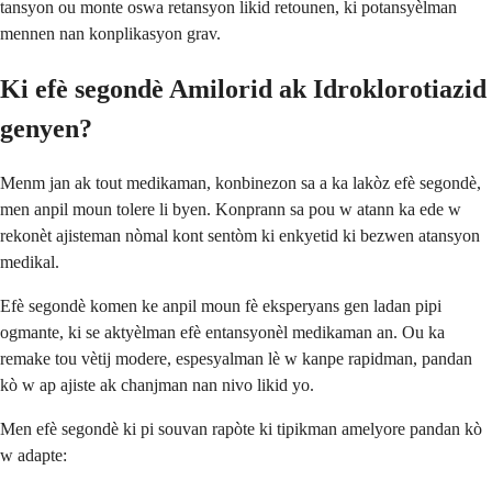
tansyon ou monte oswa retansyon likid retounen, ki potansyèlman
mennen nan konplikasyon grav.
Ki efè segondè Amilorid ak Idroklorotiazid
genyen?
Menm jan ak tout medikaman, konbinezon sa a ka lakòz efè segondè,
men anpil moun tolere li byen. Konprann sa pou w atann ka ede w
rekonèt ajisteman nòmal kont sentòm ki enkyetid ki bezwen atansyon
medikal.
Efè segondè komen ke anpil moun fè eksperyans gen ladan pipi
ogmante, ki se aktyèlman efè entansyonèl medikaman an. Ou ka
remake tou vètij modere, espesyalman lè w kanpe rapidman, pandan
kò w ap ajiste ak chanjman nan nivo likid yo.
Men efè segondè ki pi souvan rapòte ki tipikman amelyore pandan kò
w adapte: