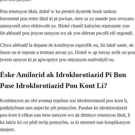
Pou retansyon likid, doktè w ka preskri dyuretik bouk tankou
furosemid pou retire likid ki pi pwisan, men sa yo mande pou siveyans
atansyonèl nivo elektwolit yo. Blokè chanèl kalsyòm reprezante yon
lòt altènatif pou jesyon tansyon wo ak yon diferan pwofil efè segondè.
Chwa altènatif la depann de kondisyon espesifik ou, lòt faktè sante, ak
fason ou te reponn a tretman anvan yo. Doktè w ap travay avèk ou pou
jwenn opsyon ki pi apwopriye pou sitiyasyon endividyèl ou.
Èske Amilorid ak Idroklorotiazid Pi Bon
Pase Idroklorotiazid Pou Kont Li?
Konbinezon an ofri avantaj enpòtan sou idroklorotiazid pou kont li,
patikilyèman nan anpeche pèt potasyòm. Pandan ke idroklorotiazid
pou kont li efikas nan bese tansyon wo ak diminye retansyon likid, li
ka lakòz kò ou pèdi twòp potasyòm, sa ki mennen nan konplikasyon
danjere.