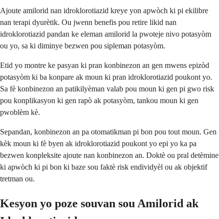
Ajoute amilorid nan idroklorotiazid kreye yon apwòch ki pi ekilibre
nan terapi dyurètik. Ou jwenn benefis pou retire likid nan
idroklorotiazid pandan ke eleman amilorid la pwoteje nivo potasyòm
ou yo, sa ki diminye bezwen pou sipleman potasyòm.
Etid yo montre ke pasyan ki pran konbinezon an gen mwens epizòd
potasyòm ki ba konpare ak moun ki pran idroklorotiazid poukont yo.
Sa fè konbinezon an patikilyèman valab pou moun ki gen pi gwo risk
pou konplikasyon ki gen rapò ak potasyòm, tankou moun ki gen
pwoblèm kè.
Sepandan, konbinezon an pa otomatikman pi bon pou tout moun. Gen
kèk moun ki fè byen ak idroklorotiazid poukont yo epi yo ka pa
bezwen konpleksite ajoute nan konbinezon an. Doktè ou pral detèmine
ki apwòch ki pi bon ki baze sou faktè risk endividyèl ou ak objektif
tretman ou.
Kesyon yo poze souvan sou Amilorid ak