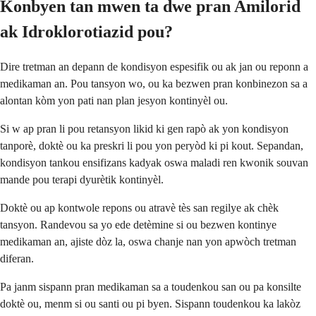
Konbyen tan mwen ta dwe pran Amilorid
ak Idroklorotiazid pou?
Dire tretman an depann de kondisyon espesifik ou ak jan ou reponn a
medikaman an. Pou tansyon wo, ou ka bezwen pran konbinezon sa a
alontan kòm yon pati nan plan jesyon kontinyèl ou.
Si w ap pran li pou retansyon likid ki gen rapò ak yon kondisyon
tanporè, doktè ou ka preskri li pou yon peryòd ki pi kout. Sepandan,
kondisyon tankou ensifizans kadyak oswa maladi ren kwonik souvan
mande pou terapi dyurètik kontinyèl.
Doktè ou ap kontwole repons ou atravè tès san regilye ak chèk
tansyon. Randevou sa yo ede detèmine si ou bezwen kontinye
medikaman an, ajiste dòz la, oswa chanje nan yon apwòch tretman
diferan.
Pa janm sispann pran medikaman sa a toudenkou san ou pa konsilte
doktè ou, menm si ou santi ou pi byen. Sispann toudenkou ka lakòz