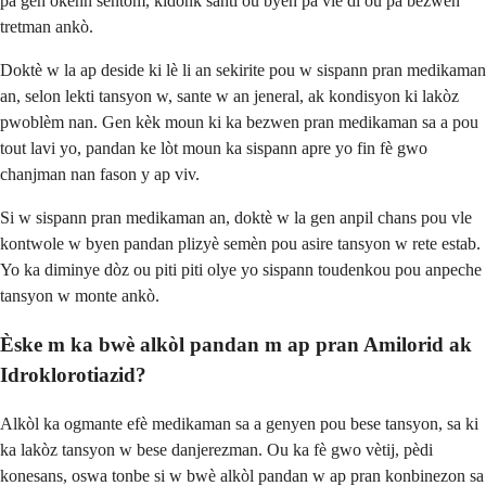
pa gen okenn sentòm, kidonk santi ou byen pa vle di ou pa bezwen
tretman ankò.
Doktè w la ap deside ki lè li an sekirite pou w sispann pran medikaman
an, selon lekti tansyon w, sante w an jeneral, ak kondisyon ki lakòz
pwoblèm nan. Gen kèk moun ki ka bezwen pran medikaman sa a pou
tout lavi yo, pandan ke lòt moun ka sispann apre yo fin fè gwo
chanjman nan fason y ap viv.
Si w sispann pran medikaman an, doktè w la gen anpil chans pou vle
kontwole w byen pandan plizyè semèn pou asire tansyon w rete estab.
Yo ka diminye dòz ou piti piti olye yo sispann toudenkou pou anpeche
tansyon w monte ankò.
Èske m ka bwè alkòl pandan m ap pran Amilorid ak
Idroklorotiazid?
Alkòl ka ogmante efè medikaman sa a genyen pou bese tansyon, sa ki
ka lakòz tansyon w bese danjerezman. Ou ka fè gwo vètij, pèdi
konesans, oswa tonbe si w bwè alkòl pandan w ap pran konbinezon sa