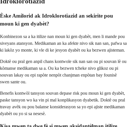
Idroklorotiazid
Èske Amilorid ak Idroklorotiazid an sekirite pou
moun ki gen dyabèt?
Konbinezon sa a ka itilize nan moun ki gen dyabèt, men li mande pou
siveyans atansyon. Medikaman an ka afekte nivo sik nan san, pafwa sa
ki lakòz yo monte, ki vle di ke jesyon dyabèt ou ka bezwen ajisteman.
Doktè ou pral gen anpil chans kontwole sik nan san ou pi souvan lè ou
kòmanse medikaman sa a. Ou ka bezwen tcheke nivo glikoz ou pi
souvan lakay ou epi rapòte nenpòt chanjman enpòtan bay founisè
swen sante ou.
Benefis kontwòl tansyon souvan depase risk pou moun ki gen dyabèt,
paske tansyon wo ka vin pi mal konplikasyon dyabetik. Doktè ou pral
travay avèk ou pou balanse konsiderasyon sa yo epi ajiste medikaman
dyabèt ou yo si sa nesesè.
Kisa mwen ta dwe fè si mwen aksidantèlman itilize