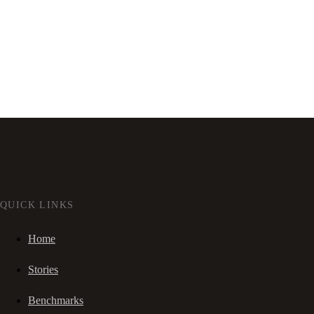
QUICK LINKS
Home
Stories
Benchmarks