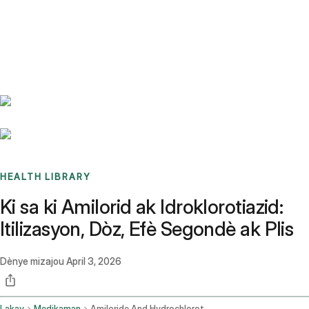
Benchmarks
Stories
FAQ
Sign up / Log in
HEALTH LIBRARY
Ki sa ki Amilorid ak Idroklorotiazid:
Itilizasyon, Dòz, Efè Segondè ak Plis
Dènye mizajou
April 3, 2026
Lakay
Medikaman
Amiloride And Hydrochlorothiazide Oral Route