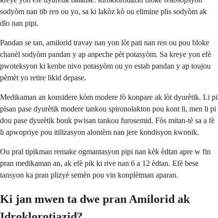
sodyòm nan tib ren ou yo, sa ki lakòz kò ou elimine plis sodyòm ak
dlo nan pipi.
Pandan se tan, amilorid travay nan yon lòt pati nan ren ou pou bloke
chanèl sodyòm pandan y ap anpeche pèt potasyòm. Sa kreye yon efè
pwoteksyon ki kenbe nivo potasyòm ou yo estab pandan y ap toujou
pèmèt yo retire likid depase.
Medikaman an konsidere kòm modere fò konpare ak lòt dyurètik. Li pi
pisan pase dyurètik modere tankou spironolakton pou kont li, men li pi
dou pase dyurètik bouk pwisan tankou furosemid. Fòs mitan-tè sa a fè
li apwopriye pou itilizasyon alontèm nan jere kondisyon kwonik.
Ou pral tipikman remake ogmantasyon pipi nan kèk èdtan apre w fin
pran medikaman an, ak efè pik ki rive nan 6 a 12 èdtan. Efè bese
tansyon ka pran plizyè semèn pou vin konplètman aparan.
Ki jan mwen ta dwe pran Amilorid ak
Idroklorotiazid?