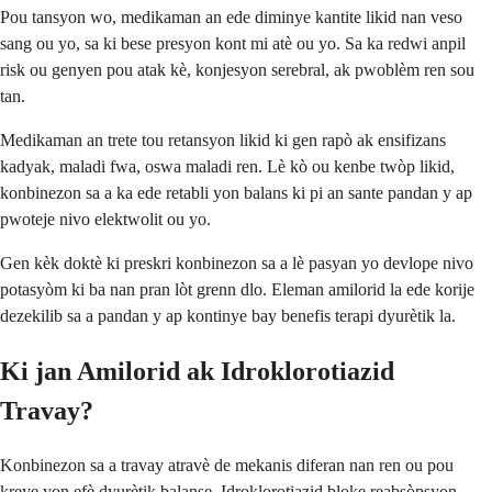
Pou tansyon wo, medikaman an ede diminye kantite likid nan veso
sang ou yo, sa ki bese presyon kont mi atè ou yo. Sa ka redwi anpil
risk ou genyen pou atak kè, konjesyon serebral, ak pwoblèm ren sou
tan.
Medikaman an trete tou retansyon likid ki gen rapò ak ensifizans
kadyak, maladi fwa, oswa maladi ren. Lè kò ou kenbe twòp likid,
konbinezon sa a ka ede retabli yon balans ki pi an sante pandan y ap
pwoteje nivo elektwolit ou yo.
Gen kèk doktè ki preskri konbinezon sa a lè pasyan yo devlope nivo
potasyòm ki ba nan pran lòt grenn dlo. Eleman amilorid la ede korije
dezekilib sa a pandan y ap kontinye bay benefis terapi dyurètik la.
Ki jan Amilorid ak Idroklorotiazid
Travay?
Konbinezon sa a travay atravè de mekanis diferan nan ren ou pou
kreye yon efè dyurètik balanse. Idroklorotiazid bloke reabsòpsyon