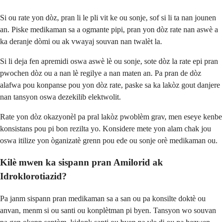
Si ou rate yon dòz, pran li le pli vit ke ou sonje, sof si li ta nan jounen
an. Piske medikaman sa a ogmante pipi, pran yon dòz rate nan aswè a
ka deranje dòmi ou ak vwayaj souvan nan twalèt la.
Si li deja fen apremidi oswa aswè lè ou sonje, sote dòz la rate epi pran
pwochen dòz ou a nan lè regilye a nan maten an. Pa pran de dòz
alafwa pou konpanse pou yon dòz rate, paske sa ka lakòz gout danjere
nan tansyon oswa dezekilib elektwolit.
Rate yon dòz okazyonèl pa pral lakòz pwoblèm grav, men eseye kenbe
konsistans pou pi bon rezilta yo. Konsidere mete yon alam chak jou
oswa itilize yon òganizatè grenn pou ede ou sonje orè medikaman ou.
Kilè mwen ka sispann pran Amilorid ak
Idroklorotiazid?
Pa janm sispann pran medikaman sa a san ou pa konsilte doktè ou
anvan, menm si ou santi ou konplètman pi byen. Tansyon wo souvan