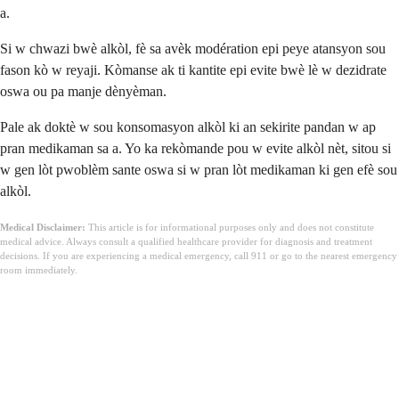
a.
Si w chwazi bwè alkòl, fè sa avèk modération epi peye atansyon sou
fason kò w reyaji. Kòmanse ak ti kantite epi evite bwè lè w dezidrate
oswa ou pa manje dènyèman.
Pale ak doktè w sou konsomasyon alkòl ki an sekirite pandan w ap
pran medikaman sa a. Yo ka rekòmande pou w evite alkòl nèt, sitou si
w gen lòt pwoblèm sante oswa si w pran lòt medikaman ki gen efè sou
alkòl.
Medical Disclaimer:
This article is for informational purposes only and does not constitute
medical advice. Always consult a qualified healthcare provider for diagnosis and treatment
decisions. If you are experiencing a medical emergency, call 911 or go to the nearest emergency
room immediately.