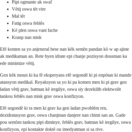
Pipi ogmante ak swaf
Vètij oswa tèt vire
Mal tèt
Fatig oswa feblès
Kè plen oswa vant fache
Kranp nan misk
Efè komen sa yo anjeneral bese nan kèk semèn pandan kò w ap ajiste
ak medikaman an. Rete byen idrate epi chanje pozisyon dousman ka
ede minimize vètij.
Gen kèk moun ki ka fè eksperyans efè segondè ki pi enpòtan ki mande
atansyon medikal. Reyaksyon sa yo ki pa komen men ki pi grav gen
ladan vètij grav, batman kè iregilye, oswa siy dezekilib elektwolit
tankou feblès nan misk grav oswa konfizyon.
Efè segondè ki ra men ki grav ka gen ladan pwoblèm ren,
dezidratasyon grav, oswa chanjman danjere nan chimi san an. Gade
pou sentòm tankou pipi diminye, feblès grav, batman kè iregilye, oswa
konfizyon, epi kontakte doktè ou imedyatman si sa rive.