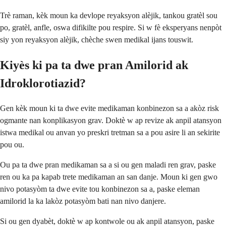
Trè raman, kèk moun ka devlope reyaksyon alèjik, tankou gratèl sou
po, gratèl, anfle, oswa difikilte pou respire. Si w fè eksperyans nenpòt
siy yon reyaksyon alèjik, chèche swen medikal ijans touswit.
Kiyès ki pa ta dwe pran Amilorid ak
Idroklorotiazid?
Gen kèk moun ki ta dwe evite medikaman konbinezon sa a akòz risk
ogmante nan konplikasyon grav. Doktè w ap revize ak anpil atansyon
istwa medikal ou anvan yo preskri tretman sa a pou asire li an sekirite
pou ou.
Ou pa ta dwe pran medikaman sa a si ou gen maladi ren grav, paske
ren ou ka pa kapab trete medikaman an san danje. Moun ki gen gwo
nivo potasyòm ta dwe evite tou konbinezon sa a, paske eleman
amilorid la ka lakòz potasyòm bati nan nivo danjere.
Si ou gen dyabèt, doktè w ap kontwole ou ak anpil atansyon, paske