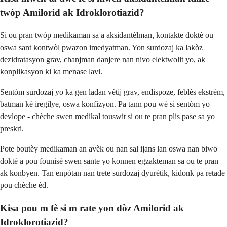
twòp Amilorid ak Idroklorotiazid?
Si ou pran twòp medikaman sa a aksidantèlman, kontakte doktè ou
oswa sant kontwòl pwazon imedyatman. Yon surdozaj ka lakòz
dezidratasyon grav, chanjman danjere nan nivo elektwolit yo, ak
konplikasyon ki ka menase lavi.
Sentòm surdozaj yo ka gen ladan vètij grav, endispoze, feblès ekstrèm,
batman kè iregilye, oswa konfizyon. Pa tann pou wè si sentòm yo
devlope - chèche swen medikal touswit si ou te pran plis pase sa yo
preskri.
Pote boutèy medikaman an avèk ou nan sal ijans lan oswa nan biwo
doktè a pou founisè swen sante yo konnen egzakteman sa ou te pran
ak konbyen. Tan enpòtan nan trete surdozaj dyurètik, kidonk pa retade
pou chèche èd.
Kisa pou m fè si m rate yon dòz Amilorid ak
Idroklorotiazid?