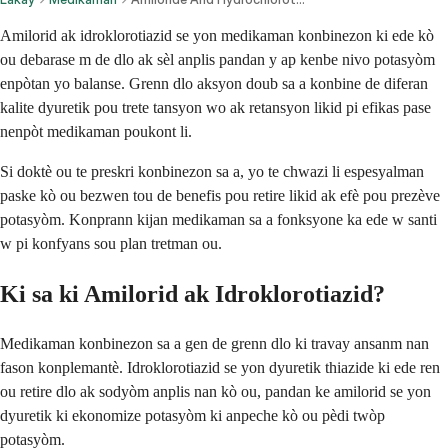
Amilorid ak idroklorotiazid se yon medikaman konbinezon ki ede kò
ou debarase m de dlo ak sèl anplis pandan y ap kenbe nivo potasyòm
enpòtan yo balanse. Grenn dlo aksyon doub sa a konbine de diferan
kalite dyuretik pou trete tansyon wo ak retansyon likid pi efikas pase
nenpòt medikaman poukont li.
Si doktè ou te preskri konbinezon sa a, yo te chwazi li espesyalman
paske kò ou bezwen tou de benefis pou retire likid ak efè pou prezève
potasyòm. Konprann kijan medikaman sa a fonksyone ka ede w santi
w pi konfyans sou plan tretman ou.
Ki sa ki Amilorid ak Idroklorotiazid?
Medikaman konbinezon sa a gen de grenn dlo ki travay ansanm nan
fason konplemantè. Idroklorotiazid se yon dyuretik thiazide ki ede ren
ou retire dlo ak sodyòm anplis nan kò ou, pandan ke amilorid se yon
dyuretik ki ekonomize potasyòm ki anpeche kò ou pèdi twòp
potasyòm.