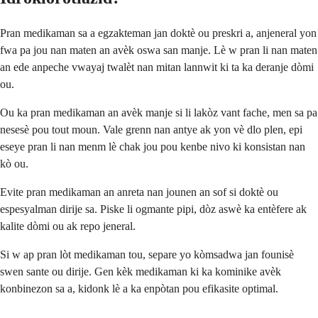
Pran medikaman sa a egzakteman jan doktè ou preskri a, anjeneral yon
fwa pa jou nan maten an avèk oswa san manje. Lè w pran li nan maten
an ede anpeche vwayaj twalèt nan mitan lannwit ki ta ka deranje dòmi
ou.
Ou ka pran medikaman an avèk manje si li lakòz vant fache, men sa pa
nesesè pou tout moun. Vale grenn nan antye ak yon vè dlo plen, epi
eseye pran li nan menm lè chak jou pou kenbe nivo ki konsistan nan
kò ou.
Evite pran medikaman an anreta nan jounen an sof si doktè ou
espesyalman dirije sa. Piske li ogmante pipi, dòz aswè ka entèfere ak
kalite dòmi ou ak repo jeneral.
Si w ap pran lòt medikaman tou, separe yo kòmsadwa jan founisè
swen sante ou dirije. Gen kèk medikaman ki ka kominike avèk
konbinezon sa a, kidonk lè a ka enpòtan pou efikasite optimal.