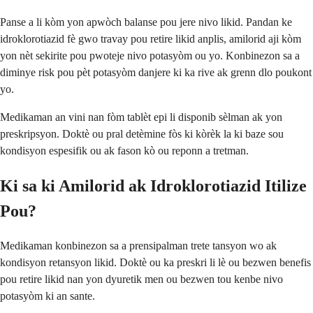
Panse a li kòm yon apwòch balanse pou jere nivo likid. Pandan ke
idroklorotiazid fè gwo travay pou retire likid anplis, amilorid aji kòm
yon nèt sekirite pou pwoteje nivo potasyòm ou yo. Konbinezon sa a
diminye risk pou pèt potasyòm danjere ki ka rive ak grenn dlo poukont
yo.
Medikaman an vini nan fòm tablèt epi li disponib sèlman ak yon
preskripsyon. Doktè ou pral detèmine fòs ki kòrèk la ki baze sou
kondisyon espesifik ou ak fason kò ou reponn a tretman.
Ki sa ki Amilorid ak Idroklorotiazid Itilize
Pou?
Medikaman konbinezon sa a prensipalman trete tansyon wo ak
kondisyon retansyon likid. Doktè ou ka preskri li lè ou bezwen benefis
pou retire likid nan yon dyuretik men ou bezwen tou kenbe nivo
potasyòm ki an sante.