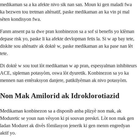
medikaman sa a ka afekte nivo sik nan san. Moun ki gen maladi fwa
ka bezwen tou tretman altènatif, paske medikaman an ka vin pi mal
sèten kondisyon fwa.
Fanm ansent pa ta dwe pran konbinezon sa a sof si benefis yo klèman
depase risk yo, paske li ka afekte devlopman fetis la. Si w ap bay tete,
diskite sou altènativ ak doktè w, paske medikaman an ka pase nan lèt
tete.
Di doktè w sou tout lòt medikaman w ap pran, espesyalman inhibiteurs
ACE, sipleman potasyòm, oswa lòt dyuretik. Konbinezon sa yo ka
mennen nan entèraksyon danjere, patikilyèman ak nivo potasyòm.
Non Mak Amilorid ak Idroklorotiazid
Medikaman konbinezon sa a disponib anba plizyè non mak, ak
Moduretic se youn nan vèsyon ki pi souvan preskri. Lòt non mak gen
ladan Moduret ak divès fòmilasyon jenerik ki gen menm engredyan
aktif yo.