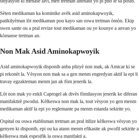
sitiyasyon ki menase lavi, men tretman altènatif yo pi pito lè sa posib.
Sèten medikaman ka kominike avèk asid aminokapwoyik,
patikilyèman lòt medikaman pou kayo san oswa tretman òmòn. Ekip
swen sante ou a pral revize tout medikaman ou ye kounye a anvan yo
kòmanse tretman an.
Non Mak Asid Aminokapwoyik
Asid aminokapwoyik disponib anba plizyè non mak, ak Amicar ki se
pi rekonèt la. Vèsyon non mak sa a gen menm engredyan aktif la epi li
travay egzakteman menm jan ak fòm jenerik la.
Lòt non mak yo enkli Caprogel ak divès fòmilasyon jenerik ke diferan
manifaktirè pwodui. Kèlkeswa non mak la, tout vèsyon yo gen menm
medikaman aktif la epi yo reglemante pa menm estanda sekirite yo.
Ospital ou oswa etablisman tretman an pral itilize kèlkeswa vèsyon yo
genyen ki disponib, epi ou ka atann menm efikasite ak pwofil sekirite a
kèlkeswa mak espesifik la oswa manifakti a.