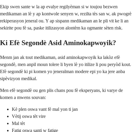
Ekip swen sante w la ap evalye regilyèman si w toujou bezwen
medikaman an lè y ap kontwole senyen w, rezilta tès san w, ak pwogrè
rekiperasyon jeneral ou. Y ap sispann medikaman an le pli vit ke li an
sekirite pou fè sa, paske itilizasyon alontèm ka ogmante sèten risk.
Ki Efè Segondè Asid Aminokapwoyik?
Menm jan ak tout medikaman, asid aminokapwoyik ka lakòz efè
segondè, men anpil moun tolere li byen lè yo itilize li pou peryòd kout.
Efè segondè ki pi komen yo jeneralman modere epi yo ka jere anba
sipèvizyon medikal.
Men efè segondè ou gen plis chans pou fè eksperyans, ki varye de
komen a mwens souvan:
Kè plen oswa vant fè mal yon ti jan
Vètij oswa tèt vire
Mal tèt
Fatig oswa santi w fatige