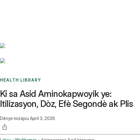
Benchmarks
Stories
FAQ
Sign up / Log in
HEALTH LIBRARY
Ki sa Asid Aminokapwoyik ye:
Itilizasyon, Dòz, Efè Segondè ak Plis
Dènye mizajou
April 3, 2026
Lakay
Medikaman
Aminocaproic Acid Intravenous Route