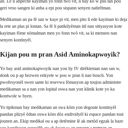
an. Lè li anpeche kayiman yo fonn twò vit, li bay kò w plis tan pou
geri veso sangen ki anba a epi pou sispann senyen natirèlman.
Medikaman an pa fè san w kaye pi vit, men pito li ede kayiman ki deja
la rete an plas pi lontan. Sa fè li patikilyèman itil nan sitiyasyon kote
kayiman fòme nòmalman men yo fonn twò vit, sa ki mennen nan
senyen kontinyèl.
Kijan pou m pran Asid Aminokapwoyik?
Yo bay asid aminokapwoyik nan yon liy IV dirèkteman nan san w,
donk ou p ap bezwen enkyete w pou w pran li nan bouch. Yon
pwofesyonèl swen sante ki resevwa fòmasyon ap toujou administre
medikaman sa a nan yon lopital oswa nan yon klinik kote yo ka
kontwole w byen.
Yo tipikman bay medikaman an swa kòm yon degoute kontinyèl
pandan plizyè èdtan oswa kòm dòz endividyèl ki espace pandan tout
jounen an. Ekip medikal ou a ap detèmine lè ak metòd egzak la baze
sou kondisyon espesifik ou ak fason w ap reponn a tretman an.