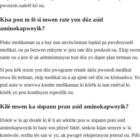
pwosesis natirèl kò ou.
Kisa pou m fè si mwen rate yon dòz asid
aminokapwoyik?
Piske medikaman sa a bay nan anviwònman lopital pa pwofesyonèl
medikal, ou pa bezwen enkyete w pou rate dòz poukont ou. Ekip swen
sante ou a jere lè ak administrasyon tout dòz yo dapre plan tretman ou.
Si pou kèk rezon yon dòz pwograme retade akòz pwosedi medikal
oswa lòt tretman, ekip medikal ou a ap ajiste orè dòz ou kòmsadwa. Yo
pral asire w resevwa kantite medikaman ki kòrèk la nan entèval ki
kòrèk yo pou kondisyon espesifik ou.
Kilè mwen ka sispann pran asid aminokapwoyik?
Doktè w la ap deside ki lè li an sekirite pou w sispann pran asid
aminokapwoyik ki baze sou plizyè faktè, tankou kijan senyen w la
kontwole, rezilta tès san w yo, ak pwogrè rekiperasyon jeneral ou. Pifò