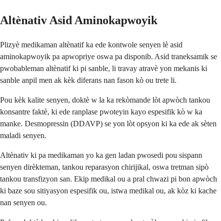
Altènativ Asid Aminokapwoyik
Plizyè medikaman altènatif ka ede kontwole senyen lè asid
aminokapwoyik pa apwopriye oswa pa disponib. Asid traneksamik se
pwobableman altènatif ki pi sanble, li travay atravè yon mekanis ki
sanble anpil men ak kèk diferans nan fason kò ou trete li.
Pou kèk kalite senyen, doktè w la ka rekòmande lòt apwòch tankou
konsantre faktè, ki ede ranplase pwoteyin kayo espesifik kò w ka
manke. Desmopressin (DDAVP) se yon lòt opsyon ki ka ede ak sèten
maladi senyen.
Altènativ ki pa medikaman yo ka gen ladan pwosedi pou sispann
senyen dirèkteman, tankou reparasyon chirijikal, oswa tretman sipò
tankou transfizyon san. Ekip medikal ou a pral chwazi pi bon apwòch
ki baze sou sitiyasyon espesifik ou, istwa medikal ou, ak kòz ki kache
nan senyen ou.