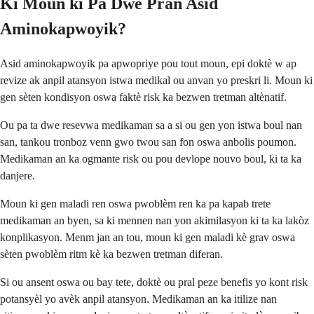
Ki Moun ki Pa Dwe Pran Asid
Aminokapwoyik?
Asid aminokapwoyik pa apwopriye pou tout moun, epi doktè w ap
revize ak anpil atansyon istwa medikal ou anvan yo preskri li. Moun ki
gen sèten kondisyon oswa faktè risk ka bezwen tretman altènatif.
Ou pa ta dwe resevwa medikaman sa a si ou gen yon istwa boul nan
san, tankou tronboz venn gwo twou san fon oswa anbolis poumon.
Medikaman an ka ogmante risk ou pou devlope nouvo boul, ki ta ka
danjere.
Moun ki gen maladi ren oswa pwoblèm ren ka pa kapab trete
medikaman an byen, sa ki mennen nan yon akimilasyon ki ta ka lakòz
konplikasyon. Menm jan an tou, moun ki gen maladi kè grav oswa
sèten pwoblèm ritm kè ka bezwen tretman diferan.
Si ou ansent oswa ou bay tete, doktè ou pral peze benefis yo kont risk
potansyèl yo avèk anpil atansyon. Medikaman an ka itilize nan