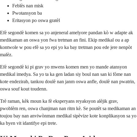
Feblès nan misk
Pwotansyon ba
Eritasyon po oswa gratèl
Efè segondè komen sa yo anjeneral amelyore pandan kò w adapte ak
medikaman an oswa yon fwa tretman an fini. Ekip medikal ou a ap
kontwole w pou efè sa yo epi yo ka bay tretman pou ede jere nenpòt
malèz.
Efè segondè ki pi grav yo mwens komen men yo mande atansyon
medikal imedya. Sa yo ta ka gen ladan siy boul nan san ki fòme nan
kote endezirab, tankou doulè nan janm oswa anfle, doulè nan pwatrin,
oswa souf kout toudenn.
Trè raman, kèk moun ka fè eksperyans reyaksyon alèjik grav,
pwoblèm ren, oswa chanjman nan ritm kè. Se poutèt sa medikaman an
toujou bay nan anviwònman medikal sipèvize kote konplikasyon sa yo
ka byen vit idantifye epi trete.