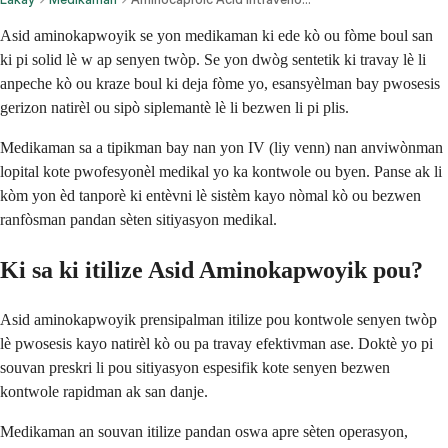
Asid aminokapwoyik se yon medikaman ki ede kò ou fòme boul san
ki pi solid lè w ap senyen twòp. Se yon dwòg sentetik ki travay lè li
anpeche kò ou kraze boul ki deja fòme yo, esansyèlman bay pwosesis
gerizon natirèl ou sipò siplemantè lè li bezwen li pi plis.
Medikaman sa a tipikman bay nan yon IV (liy venn) nan anviwònman
lopital kote pwofesyonèl medikal yo ka kontwole ou byen. Panse ak li
kòm yon èd tanporè ki entèvni lè sistèm kayo nòmal kò ou bezwen
ranfòsman pandan sèten sitiyasyon medikal.
Ki sa ki itilize Asid Aminokapwoyik pou?
Asid aminokapwoyik prensipalman itilize pou kontwole senyen twòp
lè pwosesis kayo natirèl kò ou pa travay efektivman ase. Doktè yo pi
souvan preskri li pou sitiyasyon espesifik kote senyen bezwen
kontwole rapidman ak san danje.
Medikaman an souvan itilize pandan oswa apre sèten operasyon,