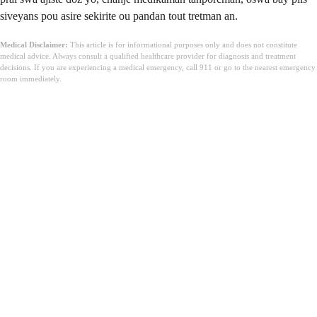
siveyans pou asire sekirite ou pandan tout tretman an.
Medical Disclaimer:
This article is for informational purposes only and does not constitute
medical advice. Always consult a qualified healthcare provider for diagnosis and treatment
decisions. If you are experiencing a medical emergency, call 911 or go to the nearest emergency
room immediately.