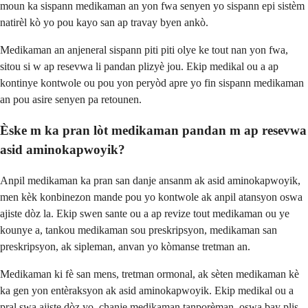
moun ka sispann medikaman an yon fwa senyen yo sispann epi sistèm
natirèl kò yo pou kayo san ap travay byen ankò.
Medikaman an anjeneral sispann piti piti olye ke tout nan yon fwa,
sitou si w ap resevwa li pandan plizyè jou. Ekip medikal ou a ap
kontinye kontwole ou pou yon peryòd apre yo fin sispann medikaman
an pou asire senyen pa retounen.
Èske m ka pran lòt medikaman pandan m ap resevwa
asid aminokapwoyik?
Anpil medikaman ka pran san danje ansanm ak asid aminokapwoyik,
men kèk konbinezon mande pou yo kontwole ak anpil atansyon oswa
ajiste dòz la. Ekip swen sante ou a ap revize tout medikaman ou ye
kounye a, tankou medikaman sou preskripsyon, medikaman san
preskripsyon, ak sipleman, anvan yo kòmanse tretman an.
Medikaman ki fè san mens, tretman ormonal, ak sèten medikaman kè
ka gen yon entèraksyon ak asid aminokapwoyik. Ekip medikal ou a
pral swa ajiste dòz yo, chanje medikaman tanporèman, oswa bay plis