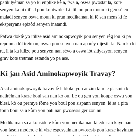
patikilyèman sa yo ki enplike kè a, fwa a, oswa pwostat la, kote
senyen ka pi difisil pou kontwole. Li itil tou pou moun ki gen sèten
maladi senyen oswa moun ki pran medikaman ki fè san mens ki fè
eksperyans epizòd senyen inatandi.
Pafwa doktè yo itilize asid aminokapwoyik pou senyen règ lou ki pa
reponn a lòt tretman, oswa pou senyen nan aparèy dijestif la. Nan ka ki
ra, li ta ka itilize pou senyen nan sèvo a oswa lòt sitiyasyon senyen
grav kote tretman estanda yo pa ase.
Ki jan Asid Aminokapwoyik Travay?
Asid aminokapwoyik travay lè li bloke yon anzim ki rele plasmin ki
natirèlman kraze boul san nan kò ou. Lè ou gen yon koupe oswa yon
blesi, kò ou premye fòme yon boul pou sispann senyen, lè sa a pita
fonn boul sa a kòm yon pati nan pwosesis gerizon an.
Medikaman sa a konsidere kòm yon medikaman ki ede san kaye nan
yon fason modere e ki vize espesyalman pwosesis pou kraze kayiman