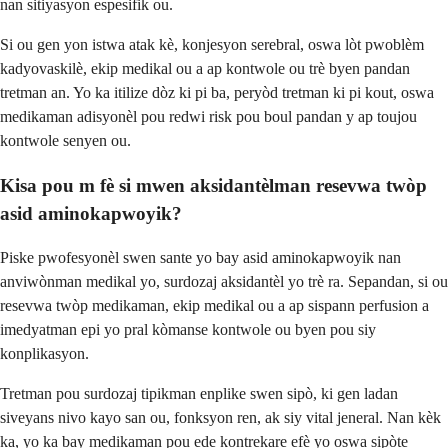
nan sitiyasyon espesifik ou.
Si ou gen yon istwa atak kè, konjesyon serebral, oswa lòt pwoblèm
kadyovaskilè, ekip medikal ou a ap kontwole ou trè byen pandan
tretman an. Yo ka itilize dòz ki pi ba, peryòd tretman ki pi kout, oswa
medikaman adisyonèl pou redwi risk pou boul pandan y ap toujou
kontwole senyen ou.
Kisa pou m fè si mwen aksidantèlman resevwa twòp
asid aminokapwoyik?
Piske pwofesyonèl swen sante yo bay asid aminokapwoyik nan
anviwònman medikal yo, surdozaj aksidantèl yo trè ra. Sepandan, si ou
resevwa twòp medikaman, ekip medikal ou a ap sispann perfusion a
imedyatman epi yo pral kòmanse kontwole ou byen pou siy
konplikasyon.
Tretman pou surdozaj tipikman enplike swen sipò, ki gen ladan
siveyans nivo kayo san ou, fonksyon ren, ak siy vital jeneral. Nan kèk
ka, yo ka bay medikaman pou ede kontrekare efè yo oswa sipòte