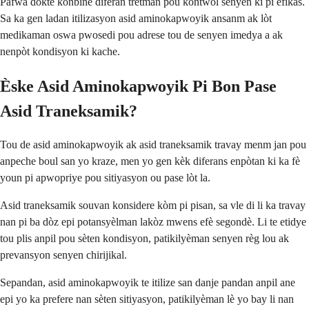
Pafwa doktè konbine diferan tretman pou kontwòl senyen ki pi efikas.
Sa ka gen ladan itilizasyon asid aminokapwoyik ansanm ak lòt
medikaman oswa pwosedi pou adrese tou de senyen imedya a ak
nenpòt kondisyon ki kache.
Èske Asid Aminokapwoyik Pi Bon Pase
Asid Traneksamik?
Tou de asid aminokapwoyik ak asid traneksamik travay menm jan pou
anpeche boul san yo kraze, men yo gen kèk diferans enpòtan ki ka fè
youn pi apwopriye pou sitiyasyon ou pase lòt la.
Asid traneksamik souvan konsidere kòm pi pisan, sa vle di li ka travay
nan pi ba dòz epi potansyèlman lakòz mwens efè segondè. Li te etidye
tou plis anpil pou sèten kondisyon, patikilyèman senyen règ lou ak
prevansyon senyen chirijikal.
Sepandan, asid aminokapwoyik te itilize san danje pandan anpil ane
epi yo ka prefere nan sèten sitiyasyon, patikilyèman lè yo bay li nan