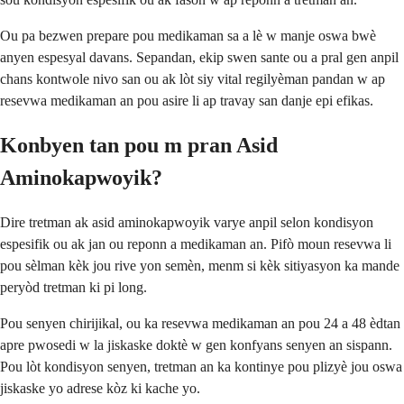
Ou pa bezwen prepare pou medikaman sa a lè w manje oswa bwè
anyen espesyal davans. Sepandan, ekip swen sante ou a pral gen anpil
chans kontwole nivo san ou ak lòt siy vital regilyèman pandan w ap
resevwa medikaman an pou asire li ap travay san danje epi efikas.
Konbyen tan pou m pran Asid
Aminokapwoyik?
Dire tretman ak asid aminokapwoyik varye anpil selon kondisyon
espesifik ou ak jan ou reponn a medikaman an. Pifò moun resevwa li
pou sèlman kèk jou rive yon semèn, menm si kèk sitiyasyon ka mande
peryòd tretman ki pi long.
Pou senyen chirijikal, ou ka resevwa medikaman an pou 24 a 48 èdtan
apre pwosedi w la jiskaske doktè w gen konfyans senyen an sispann.
Pou lòt kondisyon senyen, tretman an ka kontinye pou plizyè jou oswa
jiskaske yo adrese kòz ki kache yo.