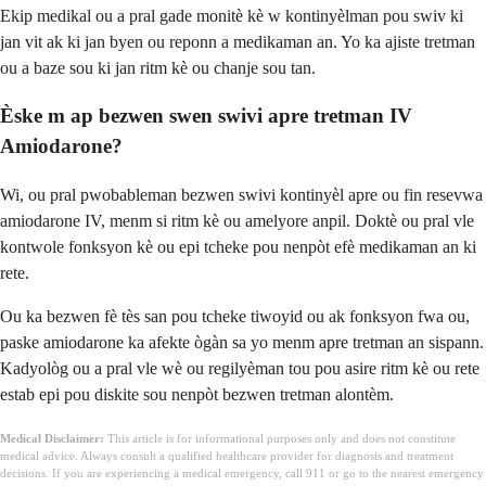
Ekip medikal ou a pral gade monitè kè w kontinyèlman pou swiv ki
jan vit ak ki jan byen ou reponn a medikaman an. Yo ka ajiste tretman
ou a baze sou ki jan ritm kè ou chanje sou tan.
Èske m ap bezwen swen swivi apre tretman IV
Amiodarone?
Wi, ou pral pwobableman bezwen swivi kontinyèl apre ou fin resevwa
amiodarone IV, menm si ritm kè ou amelyore anpil. Doktè ou pral vle
kontwole fonksyon kè ou epi tcheke pou nenpòt efè medikaman an ki
rete.
Ou ka bezwen fè tès san pou tcheke tiwoyid ou ak fonksyon fwa ou,
paske amiodarone ka afekte ògàn sa yo menm apre tretman an sispann.
Kadyològ ou a pral vle wè ou regilyèman tou pou asire ritm kè ou rete
estab epi pou diskite sou nenpòt bezwen tretman alontèm.
Medical Disclaimer:
This article is for informational purposes only and does not constitute
medical advice. Always consult a qualified healthcare provider for diagnosis and treatment
decisions. If you are experiencing a medical emergency, call 911 or go to the nearest emergency