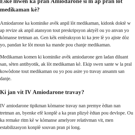
Èske mwen ka pran Amiodarone si m ap pran lòt
medikaman kè?
Amiodarone ka kominike avèk anpil lòt medikaman, kidonk doktè w
ap revize ak anpil atansyon tout preskripsyon aktyèl ou yo anvan yo
kòmanse tretman an. Gen kèk entèraksyon ki ka jere lè yo ajiste dòz
yo, pandan ke lòt moun ka mande pou chanje medikaman.
Medikaman komen ki kominike avèk amiodarone gen ladan diluant
san, sèten antibyotik, ak lòt medikaman kè. Ekip swen sante w la pral
kowòdone tout medikaman ou yo pou asire yo travay ansanm san
danje.
Ki jan vit IV Amiodarone travay?
IV amiodarone tipikman kòmanse travay nan premye èdtan nan
tretman an, byenke efè konplè a ka pran plizyè èdtan pou devlope. Ou
ka remake ritm kè w kòmanse amelyore relativman vit, men
estabilizasyon konplè souvan pran pi long.