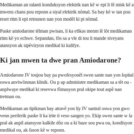
Medikaman an ralanti konduksyon elektrik nan kè w epi li fè misk kè a
mwens chans pou reponn a siyal elektrik nòmal. Sa bay kè w tan pou
reset ritm li epi retounen nan yon modèl ki pi nòmal.
Paske amiodarone tèlman pwisan, li ka efikas menm lè lòt medikaman
ritm kè yo echwe. Sepandan, fòs sa a vle di tou li mande siveyans
atansyon ak sipèvizyon medikal ki kalifye.
Ki jan mwen ta dwe pran Amiodarone?
Amiodarone IV toujou bay pa pwofesyonèl swen sante nan yon lopital
oswa anviwònman klinik. Ou p ap administre medikaman sa a tèt ou -
anplwaye medikal ki resevwa fòmasyon pral okipe tout aspè nan
tretman ou.
Medikaman an tipikman bay atravè yon liy IV santral oswa yon gwo
venn periferik paske li ka irite ti veso sangen yo. Ekip swen sante w la
pral ak anpil atansyon kalkile dòz ou a ki baze sou pwa ou, kondisyon
medikal ou, ak fason kè w reponn.