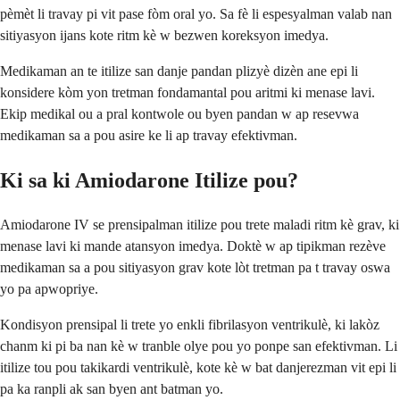
pèmèt li travay pi vit pase fòm oral yo. Sa fè li espesyalman valab nan
sitiyasyon ijans kote ritm kè w bezwen koreksyon imedya.
Medikaman an te itilize san danje pandan plizyè dizèn ane epi li
konsidere kòm yon tretman fondamantal pou aritmi ki menase lavi.
Ekip medikal ou a pral kontwole ou byen pandan w ap resevwa
medikaman sa a pou asire ke li ap travay efektivman.
Ki sa ki Amiodarone Itilize pou?
Amiodarone IV se prensipalman itilize pou trete maladi ritm kè grav, ki
menase lavi ki mande atansyon imedya. Doktè w ap tipikman rezève
medikaman sa a pou sitiyasyon grav kote lòt tretman pa t travay oswa
yo pa apwopriye.
Kondisyon prensipal li trete yo enkli fibrilasyon ventrikulè, ki lakòz
chanm ki pi ba nan kè w tranble olye pou yo ponpe san efektivman. Li
itilize tou pou takikardi ventrikulè, kote kè w bat danjerezman vit epi li
pa ka ranpli ak san byen ant batman yo.