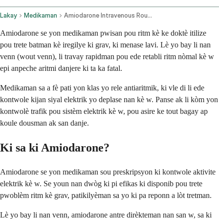
Lakay
Medikaman
Amiodarone Intravenous Route
Amiodarone se yon medikaman pwisan pou ritm kè ke doktè itilize
pou trete batman kè iregilye ki grav, ki menase lavi. Lè yo bay li nan
venn (wout venn), li travay rapidman pou ede retabli ritm nòmal kè w
epi anpeche aritmi danjere ki ta ka fatal.
Medikaman sa a fè pati yon klas yo rele antiaritmik, ki vle di li ede
kontwole kijan siyal elektrik yo deplase nan kè w. Panse ak li kòm yon
kontwolè trafik pou sistèm elektrik kè w, pou asire ke tout bagay ap
koule dousman ak san danje.
Ki sa ki Amiodarone?
Amiodarone se yon medikaman sou preskripsyon ki kontwole aktivite
elektrik kè w. Se youn nan dwòg ki pi efikas ki disponib pou trete
pwoblèm ritm kè grav, patikilyèman sa yo ki pa reponn a lòt tretman.
Lè yo bay li nan venn, amiodarone antre dirèkteman nan san w, sa ki