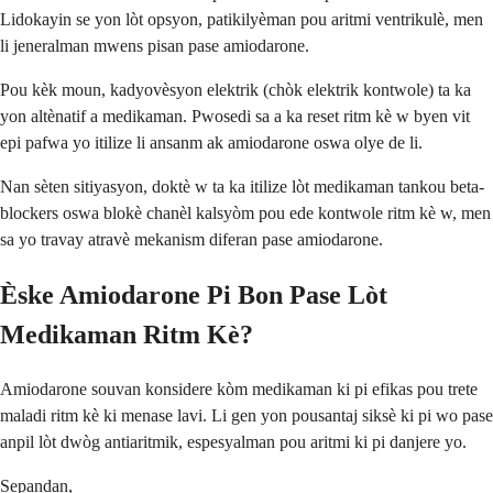
Lidokayin se yon lòt opsyon, patikilyèman pou aritmi ventrikulè, men
li jeneralman mwens pisan pase amiodarone.
Pou kèk moun, kadyovèsyon elektrik (chòk elektrik kontwole) ta ka
yon altènatif a medikaman. Pwosedi sa a ka reset ritm kè w byen vit
epi pafwa yo itilize li ansanm ak amiodarone oswa olye de li.
Nan sèten sitiyasyon, doktè w ta ka itilize lòt medikaman tankou beta-
blockers oswa blokè chanèl kalsyòm pou ede kontwole ritm kè w, men
sa yo travay atravè mekanism diferan pase amiodarone.
Èske Amiodarone Pi Bon Pase Lòt
Medikaman Ritm Kè?
Amiodarone souvan konsidere kòm medikaman ki pi efikas pou trete
maladi ritm kè ki menase lavi. Li gen yon pousantaj siksè ki pi wo pase
anpil lòt dwòg antiaritmik, espesyalman pou aritmi ki pi danjere yo.
Sepandan,