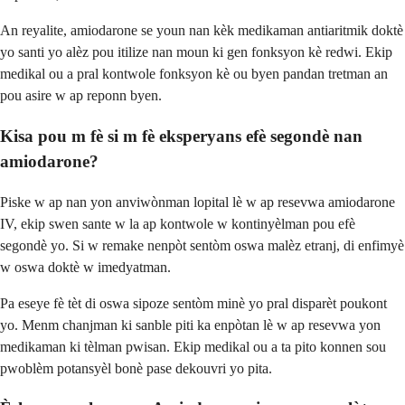
An reyalite, amiodarone se youn nan kèk medikaman antiaritmik doktè
yo santi yo alèz pou itilize nan moun ki gen fonksyon kè redwi. Ekip
medikal ou a pral kontwole fonksyon kè ou byen pandan tretman an
pou asire w ap reponn byen.
Kisa pou m fè si m fè eksperyans efè segondè nan
amiodarone?
Piske w ap nan yon anviwònman lopital lè w ap resevwa amiodarone
IV, ekip swen sante w la ap kontwole w kontinyèlman pou efè
segondè yo. Si w remake nenpòt sentòm oswa malèz etranj, di enfimyè
w oswa doktè w imedyatman.
Pa eseye fè tèt di oswa sipoze sentòm minè yo pral disparèt poukont
yo. Menm chanjman ki sanble piti ka enpòtan lè w ap resevwa yon
medikaman ki tèlman pwisan. Ekip medikal ou a ta pito konnen sou
pwoblèm potansyèl bonè pase dekouvri yo pita.