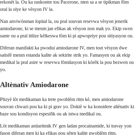
rekonèt la. Ou ka rankontre tou Pacerone, men sa a se tipikman fòm
oral la olye ke vèsyon IV la.
Nan anviwònman lopital la, ou pral souvan resevwa vèsyon jenerik
amiodarone, ki se menm jan efikas ak vèsyon non mak yo. Ekip swen
sante ou a pral itilize kèlkeswa fòm ki pi apwopriye pou sitiyasyon ou.
Diferan manifakti ka pwodui amiodarone IV, men tout vèsyon dwe
satisfè menm estanda kalite ak sekirite strik yo. Famasyen ou ak ekip
medikal la pral asire w resevwa fòmilasyon ki kòrèk la pou bezwen ou
yo.
Altènativ Amiodarone
Plizyè lòt medikaman ka trete pwoblèm ritm kè, men amiodarone
souvan chwazi pou ka ki pi grav yo. Doktè w ka konsidere altènativ ki
baze sou kondisyon espesifik ou ak istwa medikal ou.
Lòt medikaman antiaritmik IV gen ladan procainamide, ki travay yon
fason diferan men ki ka efikas pou sèten kalite pwoblèm ritm.