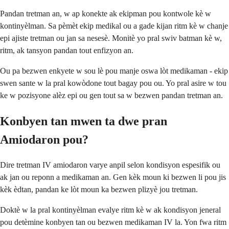
Pandan tretman an, w ap konekte ak ekipman pou kontwole kè w
kontinyèlman. Sa pèmèt ekip medikal ou a gade kijan ritm kè w chanje
epi ajiste tretman ou jan sa nesesè. Monitè yo pral swiv batman kè w,
ritm, ak tansyon pandan tout enfizyon an.
Ou pa bezwen enkyete w sou lè pou manje oswa lòt medikaman - ekip
swen sante w la pral kowòdone tout bagay pou ou. Yo pral asire w tou
ke w pozisyone alèz epi ou gen tout sa w bezwen pandan tretman an.
Konbyen tan mwen ta dwe pran
Amiodaron pou?
Dire tretman IV amiodaron varye anpil selon kondisyon espesifik ou
ak jan ou reponn a medikaman an. Gen kèk moun ki bezwen li pou jis
kèk èdtan, pandan ke lòt moun ka bezwen plizyè jou tretman.
Doktè w la pral kontinyèlman evalye ritm kè w ak kondisyon jeneral
pou detèmine konbyen tan ou bezwen medikaman IV la. Yon fwa ritm