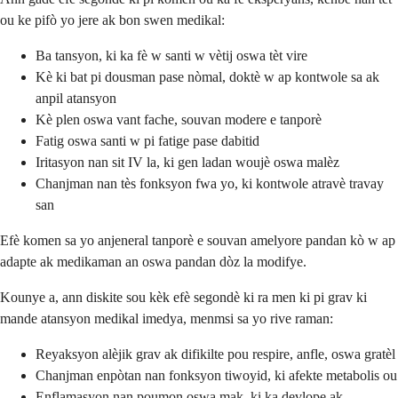
ou ke pifò yo jere ak bon swen medikal:
Ba tansyon, ki ka fè w santi w vètij oswa tèt vire
Kè ki bat pi dousman pase nòmal, doktè w ap kontwole sa ak
anpil atansyon
Kè plen oswa vant fache, souvan modere e tanporè
Fatig oswa santi w pi fatige pase dabitid
Iritasyon nan sit IV la, ki gen ladan woujè oswa malèz
Chanjman nan tès fonksyon fwa yo, ki kontwole atravè travay
san
Efè komen sa yo anjeneral tanporè e souvan amelyore pandan kò w ap
adapte ak medikaman an oswa pandan dòz la modifye.
Kounye a, ann diskite sou kèk efè segondè ki ra men ki pi grav ki
mande atansyon medikal imedya, menmsi sa yo rive raman:
Reyaksyon alèjik grav ak difikilte pou respire, anfle, oswa gratèl
Chanjman enpòtan nan fonksyon tiwoyid, ki afekte metabolis ou
Enflamasyon nan poumon oswa mak, ki ka devlope ak