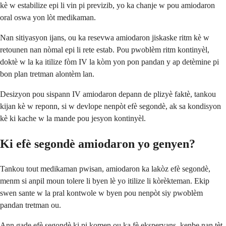
kè w estabilize epi li vin pi previzib, yo ka chanje w pou amiodaron
oral oswa yon lòt medikaman.
Nan sitiyasyon ijans, ou ka resevwa amiodaron jiskaske ritm kè w
retounen nan nòmal epi li rete estab. Pou pwoblèm ritm kontinyèl,
doktè w la ka itilize fòm IV la kòm yon pon pandan y ap detèmine pi
bon plan tretman alontèm lan.
Desizyon pou sispann IV amiodaron depann de plizyè faktè, tankou
kijan kè w reponn, si w devlope nenpòt efè segondè, ak sa kondisyon
kè ki kache w la mande pou jesyon kontinyèl.
Ki efè segondè amiodaron yo genyen?
Tankou tout medikaman pwisan, amiodaron ka lakòz efè segondè,
menm si anpil moun tolere li byen lè yo itilize li kòrèkteman. Ekip
swen sante w la pral kontwole w byen pou nenpòt siy pwoblèm
pandan tretman ou.
Ann gade efè segondè ki pi komen ou ka fè eksperyans, kenbe nan tèt