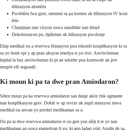
itilizasyon alontèm
Pwoblèm fwa grav, menmsi sa pa komen ak itilizasyon IV kout
tèm
Chanjman nan vizyon oswa sansiblite nan limyè
Dekolorasyon po, tipikman ak itilizasyon pwolonje
Ekip medikal ou a resevwa fòmasyon pou rekonèt konplikasyon ki ra
sa yo bonè epi y ap pran aksyon imedya si yo rive. Anviwònman
lopital la bay anviwònman ki pi an sekirite pou kontwole ak jere
nenpòt efè segondè.
Ki moun ki pa ta dwe pran Amiodaron?
Sèten moun pa ka resevwa amiodaron san danje akòz risk ogmante
nan konplikasyon grav. Doktè w ap revize ak anpil atansyon istwa
medikal ou anvan yo preskri medikaman sa a.
Ou pa ta dwe resevwa amiodaron si ou gen yon alèji li te ye nan
medikaman an oswa engredyan li yo, ki gen ladan yòd. Anplis de sa,