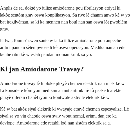
Anplis de sa, doktè yo itilize amiodarone pou fibrilasyon atriyal ki
lakòz sentòm grav oswa konplikasyon. Sa rive lè chanm anwo kè w yo
bat iregilyèman, sa ki ka mennen nan boul nan san oswa lòt pwoblèm
grav.
Pafwa, founisè swen sante w la ka itilize amiodarone pou anpeche
aritmi pandan sèten pwosedi kè oswa operasyon. Medikaman an ede
kenbe ritm kè w estab pandan moman kritik sa yo.
Ki jan Amiodarone Travay?
Amiodarone travay lè li bloke plizyè chemen elektrik nan misk kè w.
Li konsidere kòm yon medikaman antiaritmik trè fò paske li afekte
plizyè diferan chanèl iyon ki kontwole aktivite elektrik kè w.
Kè w bat akòz siyal elektrik ki vwayaje atravè chemen espesyalize. Lè
siyal sa yo vin chaotic oswa swiv wout nòmal, aritmi danjere ka
devlope. Amiodarone ede retabli lòd nan sistèm elektrik sa a.