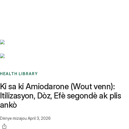
Benchmarks
Stories
FAQ
Sign up / Log in
HEALTH LIBRARY
Ki sa ki Amiodarone (Wout venn):
Itilizasyon, Dòz, Efè segondè ak plis
ankò
Dènye mizajou
April 3, 2026