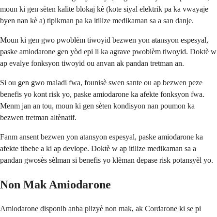
moun ki gen sèten kalite blokaj kè (kote siyal elektrik pa ka vwayaje
byen nan kè a) tipikman pa ka itilize medikaman sa a san danje.
Moun ki gen gwo pwoblèm tiwoyid bezwen yon atansyon espesyal,
paske amiodarone gen yòd epi li ka agrave pwoblèm tiwoyid. Doktè w
ap evalye fonksyon tiwoyid ou anvan ak pandan tretman an.
Si ou gen gwo maladi fwa, founisè swen sante ou ap bezwen peze
benefis yo kont risk yo, paske amiodarone ka afekte fonksyon fwa.
Menm jan an tou, moun ki gen sèten kondisyon nan poumon ka
bezwen tretman altènatif.
Fanm ansent bezwen yon atansyon espesyal, paske amiodarone ka
afekte tibebe a ki ap devlope. Doktè w ap itilize medikaman sa a
pandan gwosès sèlman si benefis yo klèman depase risk potansyèl yo.
Non Mak Amiodarone
Amiodarone disponib anba plizyè non mak, ak Cordarone ki se pi