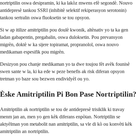
nortriptilin oswa desipramin, ki ka lakòz mwens efè segondè. Nouvo
antidepresè tankou SSRI (inhibitè selektif rekiperasyon serotonin)
tankou sertralin oswa fluoksetin se tou opsyon.
Si w ap itilize amitriptilin pou doulè kwonik, altènativ yo ta ka gen
ladan gabapentin, pregabalin, oswa duloksetin. Pou prevansyon
migrèn, doktè w ka sijere topiramat, propranolol, oswa nouvo
medikaman espesifik pou migrèn.
Desizyon pou chanje medikaman yo ta dwe toujou fèt avèk founisè
swen sante w la, ki ka ede w peze benefis ak risk diferan opsyon
tretman yo baze sou bezwen endividyèl ou yo.
Èske Amitriptilin Pi Bon Pase Nortriptilin?
Amitriptilin ak nortriptilin se tou de antidepresè trisiklik ki travay
menm jan an, men yo gen kèk diferans enpòtan. Nortriptilin se
aktyèlman yon metabolit nan amitriptilin, sa vle di kò ou konvèti kèk
amitriptilin an nortriptilin.