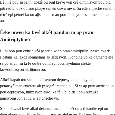
Lè li lè pou sispann, doktè ou pral kreye yon orè diminisyon pou piti
piti redwi dòz ou sou plizyè semèn oswa mwa. Sa ede anpeche sentòm
retrè epi pèmèt kò ou ajiste dousman pou fonksyone san medikaman
an.
Èske mwen ka bwè alkòl pandan m ap pran
Amitriptyline?
Li pi bon pou evite alkòl pandan w ap pran amitriptilin, paske tou de
sibstans ka lakòz somnolans ak sedasyon. Konbine yo ka ogmante efè
sa yo anpil, sa ki fè ou trè dòmi epi potansyèlman afekte
kowòdinasyon ak jijman ou.
Alkòl kapab tou vin pi mal sentòm depresyon ak enkyetid,
potansyèlman entèfere ak pwogrè tretman ou. Si w ap pran amitriptilin
pou depresyon, itilizasyon alkòl ka fè li pi difisil pou reyalize
amelyorasyon atitid w ap chèche yo.
Si ou chwazi bwè alkòl detanzantan, limite tèt ou a ti kantite epi ou
dwe okouran de ki jan konbinezon an afekte ou. Pa janm kondwi oswa