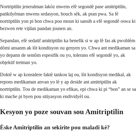
Nortriptilin jeneralman lakòz mwens efè segondè pase amitriptilin,
patikilyèman mwens sedasyon, bouch sèk, ak pran pwa. Sa fè
nortriptilin yon pi bon chwa pou moun ki sansib a efè segondè oswa ki
bezwen rete vijilan pandan jounen an.
Sepandan, efè sedatif amitriptilin ka benefik si w ap fè fas ak pwoblèm
dòmi ansanm ak lòt kondisyon ou genyen yo. Chwa ant medikaman sa
yo depann de sentòm espesifik ou yo, tolerans efè segondè yo, ak
objektif tretman yo.
Doktè w ap konsidere faktè tankou laj ou, lòt kondisyon medikal, ak
repons medikaman anvan yo lè y ap deside ant amitriptilin ak
nortriptilin. Tou de medikaman yo efikas, epi chwa ki pi “bon” an se sa
ki mache pi byen pou sitiyasyon endividyèl ou.
Kesyon yo poze souvan sou Amitriptilin
Èske Amitriptilin an sekirite pou maladi kè?