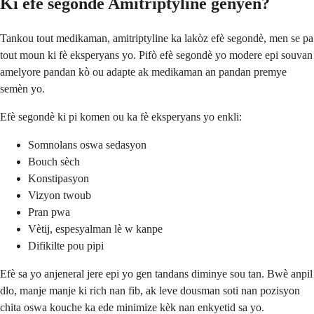
Ki efè segondè Amitriptyline genyen?
Tankou tout medikaman, amitriptyline ka lakòz efè segondè, men se pa
tout moun ki fè eksperyans yo. Pifò efè segondè yo modere epi souvan
amelyore pandan kò ou adapte ak medikaman an pandan premye
semèn yo.
Efè segondè ki pi komen ou ka fè eksperyans yo enkli:
Somnolans oswa sedasyon
Bouch sèch
Konstipasyon
Vizyon twoub
Pran pwa
Vètij, espesyalman lè w kanpe
Difikilte pou pipi
Efè sa yo anjeneral jere epi yo gen tandans diminye sou tan. Bwè anpil
dlo, manje manje ki rich nan fib, ak leve dousman soti nan pozisyon
chita oswa kouche ka ede minimize kèk nan enkyetid sa yo.