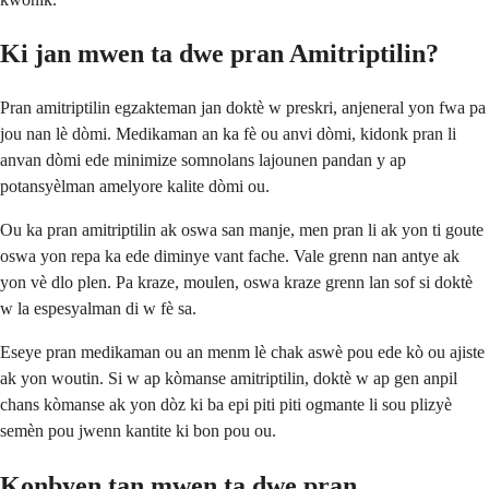
Ki jan mwen ta dwe pran Amitriptilin?
Pran amitriptilin egzakteman jan doktè w preskri, anjeneral yon fwa pa
jou nan lè dòmi. Medikaman an ka fè ou anvi dòmi, kidonk pran li
anvan dòmi ede minimize somnolans lajounen pandan y ap
potansyèlman amelyore kalite dòmi ou.
Ou ka pran amitriptilin ak oswa san manje, men pran li ak yon ti goute
oswa yon repa ka ede diminye vant fache. Vale grenn nan antye ak
yon vè dlo plen. Pa kraze, moulen, oswa kraze grenn lan sof si doktè
w la espesyalman di w fè sa.
Eseye pran medikaman ou an menm lè chak aswè pou ede kò ou ajiste
ak yon woutin. Si w ap kòmanse amitriptilin, doktè w ap gen anpil
chans kòmanse ak yon dòz ki ba epi piti piti ogmante li sou plizyè
semèn pou jwenn kantite ki bon pou ou.
Konbyen tan mwen ta dwe pran