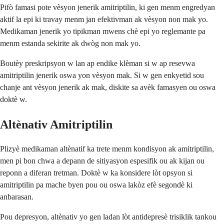
Pifò famasi pote vèsyon jenerik amitriptilin, ki gen menm engredyan
aktif la epi ki travay menm jan efektivman ak vèsyon non mak yo.
Medikaman jenerik yo tipikman mwens chè epi yo reglemante pa
menm estanda sekirite ak dwòg non mak yo.
Boutèy preskripsyon w lan ap endike klèman si w ap resevwa
amitriptilin jenerik oswa yon vèsyon mak. Si w gen enkyetid sou
chanje ant vèsyon jenerik ak mak, diskite sa avèk famasyen ou oswa
doktè w.
Altènativ Amitriptilin
Plizyè medikaman altènatif ka trete menm kondisyon ak amitriptilin,
men pi bon chwa a depann de sitiyasyon espesifik ou ak kijan ou
reponn a diferan tretman. Doktè w ka konsidere lòt opsyon si
amitriptilin pa mache byen pou ou oswa lakòz efè segondè ki
anbarasan.
Pou depresyon, altènativ yo gen ladan lòt antidepresè trisiklik tankou