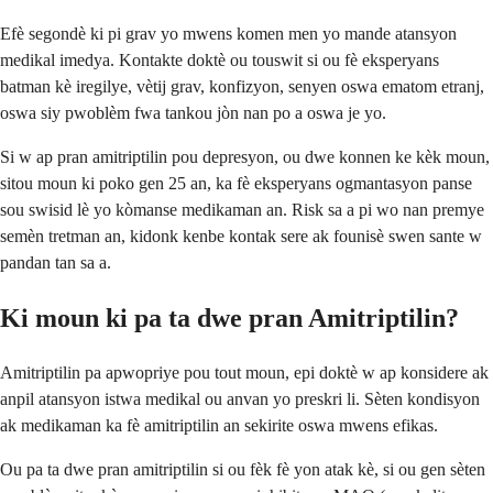
Efè segondè ki pi grav yo mwens komen men yo mande atansyon
medikal imedya. Kontakte doktè ou touswit si ou fè eksperyans
batman kè iregilye, vètij grav, konfizyon, senyen oswa ematom etranj,
oswa siy pwoblèm fwa tankou jòn nan po a oswa je yo.
Si w ap pran amitriptilin pou depresyon, ou dwe konnen ke kèk moun,
sitou moun ki poko gen 25 an, ka fè eksperyans ogmantasyon panse
sou swisid lè yo kòmanse medikaman an. Risk sa a pi wo nan premye
semèn tretman an, kidonk kenbe kontak sere ak founisè swen sante w
pandan tan sa a.
Ki moun ki pa ta dwe pran Amitriptilin?
Amitriptilin pa apwopriye pou tout moun, epi doktè w ap konsidere ak
anpil atansyon istwa medikal ou anvan yo preskri li. Sèten kondisyon
ak medikaman ka fè amitriptilin an sekirite oswa mwens efikas.
Ou pa ta dwe pran amitriptilin si ou fèk fè yon atak kè, si ou gen sèten