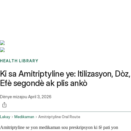
Benchmarks
Stories
FAQ
Sign up / Log in
HEALTH LIBRARY
Ki sa Amitriptyline ye: Itilizasyon, Dòz,
Efè segondè ak plis ankò
Dènye mizajou
April 3, 2026
Lakay
Medikaman
Amitriptyline Oral Route
Amitriptyline se yon medikaman sou preskripsyon ki fè pati yon