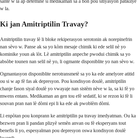
sante w la ap detèmine si medikaman sa a bon pou sitiyasyon patikilye
w la.
Ki jan Amitriptilin Travay?
Amitriptilin travay lè li bloke rekiperasyon serotonin ak norepinefrin
nan sèvo w. Panse ak sa yo kòm mesaje chimik ki ede selil nè yo
kominike youn ak lòt. Lè amitriptilin anpeche pwodui chimik sa yo
absòbe tounen nan selil nè yo, li ogmante disponiblite yo nan sèvo w.
Ogmantasyon disponiblite nerotransmetè sa yo ka ede amelyore atitid
ou si w ap fè fas ak depresyon. Pou kondisyon doulè, amitriptilin
chanje fason siyal doulè yo vwayaje nan sistèm nève w la, sa ki fè yo
mwens entans. Medikaman an gen tou efè sedatif, ki se rezon ki fè li
souvan pran nan lè dòmi epi li ka ede ak pwoblèm dòmi.
Li enpòtan pou konprann ke amitriptilin pa travay imedyatman. Ou ka
bezwen pran li pandan plizyè semèn anvan ou fè eksperyans tout
benefis li yo, espesyalman pou depresyon oswa kondisyon doulè
kwonik.