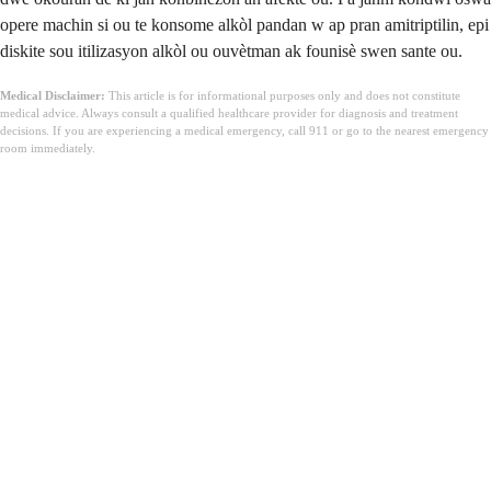
opere machin si ou te konsome alkòl pandan w ap pran amitriptilin, epi
diskite sou itilizasyon alkòl ou ouvètman ak founisè swen sante ou.
Medical Disclaimer:
This article is for informational purposes only and does not constitute
medical advice. Always consult a qualified healthcare provider for diagnosis and treatment
decisions. If you are experiencing a medical emergency, call 911 or go to the nearest emergency
room immediately.