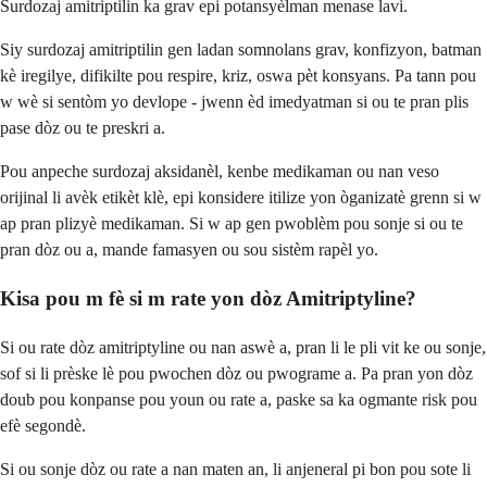
Surdozaj amitriptilin ka grav epi potansyèlman menase lavi.
Siy surdozaj amitriptilin gen ladan somnolans grav, konfizyon, batman
kè iregilye, difikilte pou respire, kriz, oswa pèt konsyans. Pa tann pou
w wè si sentòm yo devlope - jwenn èd imedyatman si ou te pran plis
pase dòz ou te preskri a.
Pou anpeche surdozaj aksidanèl, kenbe medikaman ou nan veso
orijinal li avèk etikèt klè, epi konsidere itilize yon òganizatè grenn si w
ap pran plizyè medikaman. Si w ap gen pwoblèm pou sonje si ou te
pran dòz ou a, mande famasyen ou sou sistèm rapèl yo.
Kisa pou m fè si m rate yon dòz Amitriptyline?
Si ou rate dòz amitriptyline ou nan aswè a, pran li le pli vit ke ou sonje,
sof si li prèske lè pou pwochen dòz ou pwograme a. Pa pran yon dòz
doub pou konpanse pou youn ou rate a, paske sa ka ogmante risk pou
efè segondè.
Si ou sonje dòz ou rate a nan maten an, li anjeneral pi bon pou sote li