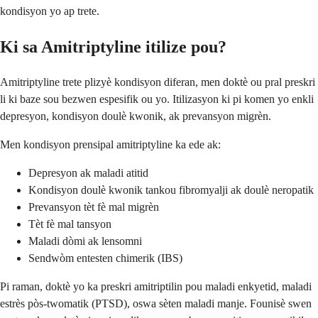
kondisyon yo ap trete.
Ki sa Amitriptyline itilize pou?
Amitriptyline trete plizyè kondisyon diferan, men doktè ou pral preskri
li ki baze sou bezwen espesifik ou yo. Itilizasyon ki pi komen yo enkli
depresyon, kondisyon doulè kwonik, ak prevansyon migrèn.
Men kondisyon prensipal amitriptyline ka ede ak:
Depresyon ak maladi atitid
Kondisyon doulè kwonik tankou fibromyalji ak doulè neropatik
Prevansyon tèt fè mal migrèn
Tèt fè mal tansyon
Maladi dòmi ak lensomni
Sendwòm entesten chimerik (IBS)
Pi raman, doktè yo ka preskri amitriptilin pou maladi enkyetid, maladi
estrès pòs-twomatik (PTSD), oswa sèten maladi manje. Founisè swen