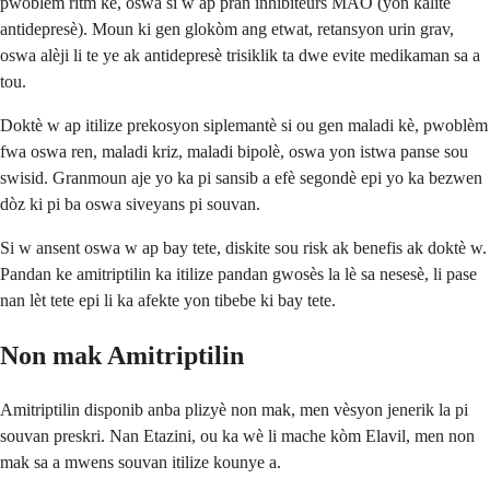
pwoblèm ritm kè, oswa si w ap pran inhibiteurs MAO (yon kalite
antidepresè). Moun ki gen glokòm ang etwat, retansyon urin grav,
oswa alèji li te ye ak antidepresè trisiklik ta dwe evite medikaman sa a
tou.
Doktè w ap itilize prekosyon siplemantè si ou gen maladi kè, pwoblèm
fwa oswa ren, maladi kriz, maladi bipolè, oswa yon istwa panse sou
swisid. Granmoun aje yo ka pi sansib a efè segondè epi yo ka bezwen
dòz ki pi ba oswa siveyans pi souvan.
Si w ansent oswa w ap bay tete, diskite sou risk ak benefis ak doktè w.
Pandan ke amitriptilin ka itilize pandan gwosès la lè sa nesesè, li pase
nan lèt tete epi li ka afekte yon tibebe ki bay tete.
Non mak Amitriptilin
Amitriptilin disponib anba plizyè non mak, men vèsyon jenerik la pi
souvan preskri. Nan Etazini, ou ka wè li mache kòm Elavil, men non
mak sa a mwens souvan itilize kounye a.