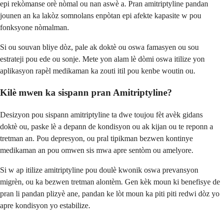
epi rekòmanse orè nòmal ou nan aswè a. Pran amitriptyline pandan
jounen an ka lakòz somnolans enpòtan epi afekte kapasite w pou
fonksyone nòmalman.
Si ou souvan bliye dòz, pale ak doktè ou oswa famasyen ou sou
estrateji pou ede ou sonje. Mete yon alam lè dòmi oswa itilize yon
aplikasyon rapèl medikaman ka zouti itil pou kenbe woutin ou.
Kilè mwen ka sispann pran Amitriptyline?
Desizyon pou sispann amitriptyline ta dwe toujou fèt avèk gidans
doktè ou, paske lè a depann de kondisyon ou ak kijan ou te reponn a
tretman an. Pou depresyon, ou pral tipikman bezwen kontinye
medikaman an pou omwen sis mwa apre sentòm ou amelyore.
Si w ap itilize amitriptyline pou doulè kwonik oswa prevansyon
migrèn, ou ka bezwen tretman alontèm. Gen kèk moun ki benefisye de
pran li pandan plizyè ane, pandan ke lòt moun ka piti piti redwi dòz yo
apre kondisyon yo estabilize.