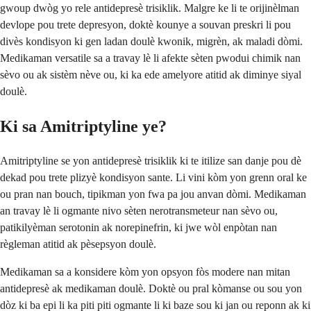
gwoup dwòg yo rele antidepresè trisiklik. Malgre ke li te orijinèlman
devlope pou trete depresyon, doktè kounye a souvan preskri li pou
divès kondisyon ki gen ladan doulè kwonik, migrèn, ak maladi dòmi.
Medikaman versatile sa a travay lè li afekte sèten pwodui chimik nan
sèvo ou ak sistèm nève ou, ki ka ede amelyore atitid ak diminye siyal
doulè.
Ki sa Amitriptyline ye?
Amitriptyline se yon antidepresè trisiklik ki te itilize san danje pou dè
dekad pou trete plizyè kondisyon sante. Li vini kòm yon grenn oral ke
ou pran nan bouch, tipikman yon fwa pa jou anvan dòmi. Medikaman
an travay lè li ogmante nivo sèten nerotransmeteur nan sèvo ou,
patikilyèman serotonin ak norepinefrin, ki jwe wòl enpòtan nan
règleman atitid ak pèsepsyon doulè.
Medikaman sa a konsidere kòm yon opsyon fòs modere nan mitan
antidepresè ak medikaman doulè. Doktè ou pral kòmanse ou sou yon
dòz ki ba epi li ka piti piti ogmante li ki baze sou ki jan ou reponn ak ki