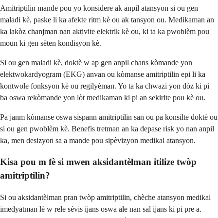
Amitriptilin mande pou yo konsidere ak anpil atansyon si ou gen
maladi kè, paske li ka afekte ritm kè ou ak tansyon ou. Medikaman an
ka lakòz chanjman nan aktivite elektrik kè ou, ki ta ka pwoblèm pou
moun ki gen sèten kondisyon kè.
Si ou gen maladi kè, doktè w ap gen anpil chans kòmande yon
elektwokardyogram (EKG) anvan ou kòmanse amitriptilin epi li ka
kontwole fonksyon kè ou regilyèman. Yo ta ka chwazi yon dòz ki pi
ba oswa rekòmande yon lòt medikaman ki pi an sekirite pou kè ou.
Pa janm kòmanse oswa sispann amitriptilin san ou pa konsilte doktè ou
si ou gen pwoblèm kè. Benefis tretman an ka depase risk yo nan anpil
ka, men desizyon sa a mande pou sipèvizyon medikal atansyon.
Kisa pou m fè si mwen aksidantèlman itilize twòp
amitriptilin?
Si ou aksidantèlman pran twòp amitriptilin, chèche atansyon medikal
imedyatman lè w rele sèvis ijans oswa ale nan sal ijans ki pi pre a.