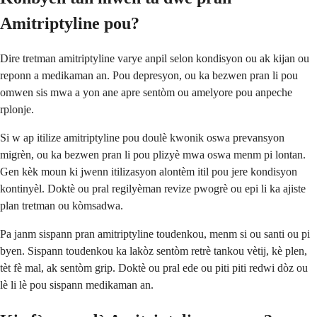
Amitriptyline pou?
Dire tretman amitriptyline varye anpil selon kondisyon ou ak kijan ou
reponn a medikaman an. Pou depresyon, ou ka bezwen pran li pou
omwen sis mwa a yon ane apre sentòm ou amelyore pou anpeche
rplonje.
Si w ap itilize amitriptyline pou doulè kwonik oswa prevansyon
migrèn, ou ka bezwen pran li pou plizyè mwa oswa menm pi lontan.
Gen kèk moun ki jwenn itilizasyon alontèm itil pou jere kondisyon
kontinyèl. Doktè ou pral regilyèman revize pwogrè ou epi li ka ajiste
plan tretman ou kòmsadwa.
Pa janm sispann pran amitriptyline toudenkou, menm si ou santi ou pi
byen. Sispann toudenkou ka lakòz sentòm retrè tankou vètij, kè plen,
tèt fè mal, ak sentòm grip. Doktè ou pral ede ou piti piti redwi dòz ou
lè li lè pou sispann medikaman an.