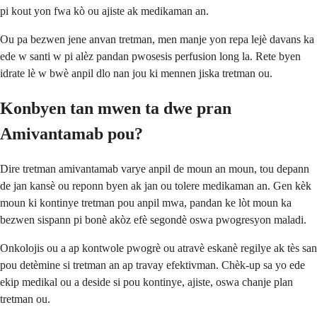
pi kout yon fwa kò ou ajiste ak medikaman an.
Ou pa bezwen jene anvan tretman, men manje yon repa lejè davans ka
ede w santi w pi alèz pandan pwosesis perfusion long la. Rete byen
idrate lè w bwè anpil dlo nan jou ki mennen jiska tretman ou.
Konbyen tan mwen ta dwe pran
Amivantamab pou?
Dire tretman amivantamab varye anpil de moun an moun, tou depann
de jan kansè ou reponn byen ak jan ou tolere medikaman an. Gen kèk
moun ki kontinye tretman pou anpil mwa, pandan ke lòt moun ka
bezwen sispann pi bonè akòz efè segondè oswa pwogresyon maladi.
Onkolojis ou a ap kontwole pwogrè ou atravè eskanè regilye ak tès san
pou detèmine si tretman an ap travay efektivman. Chèk-up sa yo ede
ekip medikal ou a deside si pou kontinye, ajiste, oswa chanje plan
tretman ou.