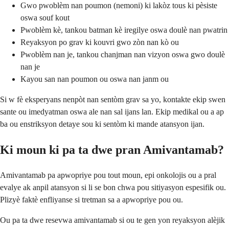
Gwo pwoblèm nan poumon (nemoni) ki lakòz tous ki pèsiste
oswa souf kout
Pwoblèm kè, tankou batman kè iregilye oswa doulè nan pwatrin
Reyaksyon po grav ki kouvri gwo zòn nan kò ou
Pwoblèm nan je, tankou chanjman nan vizyon oswa gwo doulè
nan je
Kayou san nan poumon ou oswa nan janm ou
Si w fè eksperyans nenpòt nan sentòm grav sa yo, kontakte ekip swen
sante ou imedyatman oswa ale nan sal ijans lan. Ekip medikal ou a ap
ba ou enstriksyon detaye sou ki sentòm ki mande atansyon ijan.
Ki moun ki pa ta dwe pran Amivantamab?
Amivantamab pa apwopriye pou tout moun, epi onkolojis ou a pral
evalye ak anpil atansyon si li se bon chwa pou sitiyasyon espesifik ou.
Plizyè faktè enfliyanse si tretman sa a apwopriye pou ou.
Ou pa ta dwe resevwa amivantamab si ou te gen yon reyaksyon alèjik