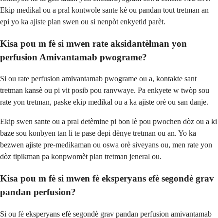
Ekip medikal ou a pral kontwole sante kè ou pandan tout tretman an
epi yo ka ajiste plan swen ou si nenpòt enkyetid parèt.
Kisa pou m fè si mwen rate aksidantèlman yon
perfusion Amivantamab pwograme?
Si ou rate perfusion amivantamab pwograme ou a, kontakte sant
tretman kansè ou pi vit posib pou ranvwaye. Pa enkyete w twòp sou
rate yon tretman, paske ekip medikal ou a ka ajiste orè ou san danje.
Ekip swen sante ou a pral detèmine pi bon lè pou pwochen dòz ou a ki
baze sou konbyen tan li te pase depi dènye tretman ou an. Yo ka
bezwen ajiste pre-medikaman ou oswa orè siveyans ou, men rate yon
dòz tipikman pa konpwomèt plan tretman jeneral ou.
Kisa pou m fè si mwen fè eksperyans efè segondè grav
pandan perfusion?
Si ou fè eksperyans efè segondè grav pandan perfusion amivantamab