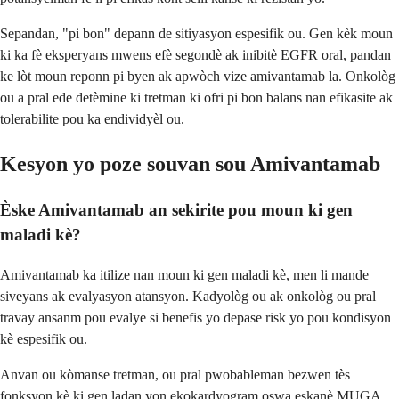
Sepandan, "pi bon" depann de sitiyasyon espesifik ou. Gen kèk moun
ki ka fè eksperyans mwens efè segondè ak inibitè EGFR oral, pandan
ke lòt moun reponn pi byen ak apwòch vize amivantamab la. Onkològ
ou a pral ede detèmine ki tretman ki ofri pi bon balans nan efikasite ak
tolerabilite pou ka endividyèl ou.
Kesyon yo poze souvan sou Amivantamab
Èske Amivantamab an sekirite pou moun ki gen
maladi kè?
Amivantamab ka itilize nan moun ki gen maladi kè, men li mande
siveyans ak evalyasyon atansyon. Kadyològ ou ak onkològ ou pral
travay ansanm pou evalye si benefis yo depase risk yo pou kondisyon
kè espesifik ou.
Anvan ou kòmanse tretman, ou pral pwobableman bezwen tès
fonksyon kè ki gen ladan yon ekokardyogram oswa eskanè MUGA.