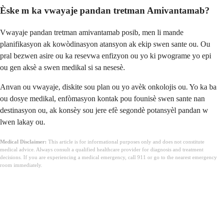
Èske m ka vwayaje pandan tretman Amivantamab?
Vwayaje pandan tretman amivantamab posib, men li mande
planifikasyon ak kowòdinasyon atansyon ak ekip swen sante ou. Ou
pral bezwen asire ou ka resevwa enfizyon ou yo ki pwograme yo epi
ou gen aksè a swen medikal si sa nesesè.
Anvan ou vwayaje, diskite sou plan ou yo avèk onkolojis ou. Yo ka ba
ou dosye medikal, enfòmasyon kontak pou founisè swen sante nan
destinasyon ou, ak konsèy sou jere efè segondè potansyèl pandan w
lwen lakay ou.
Medical Disclaimer:
This article is for informational purposes only and does not constitute
medical advice. Always consult a qualified healthcare provider for diagnosis and treatment
decisions. If you are experiencing a medical emergency, call 911 or go to the nearest emergency
room immediately.