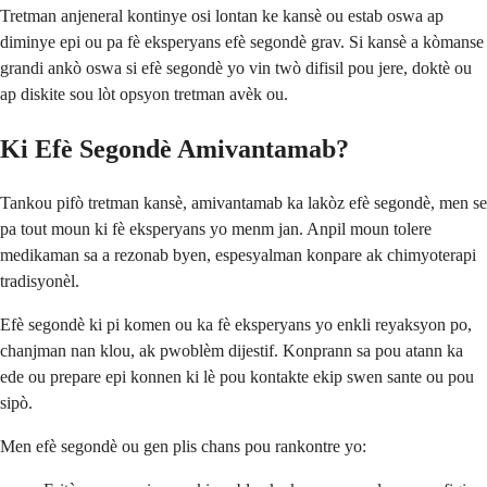
Tretman anjeneral kontinye osi lontan ke kansè ou estab oswa ap
diminye epi ou pa fè eksperyans efè segondè grav. Si kansè a kòmanse
grandi ankò oswa si efè segondè yo vin twò difisil pou jere, doktè ou
ap diskite sou lòt opsyon tretman avèk ou.
Ki Efè Segondè Amivantamab?
Tankou pifò tretman kansè, amivantamab ka lakòz efè segondè, men se
pa tout moun ki fè eksperyans yo menm jan. Anpil moun tolere
medikaman sa a rezonab byen, espesyalman konpare ak chimyoterapi
tradisyonèl.
Efè segondè ki pi komen ou ka fè eksperyans yo enkli reyaksyon po,
chanjman nan klou, ak pwoblèm dijestif. Konprann sa pou atann ka
ede ou prepare epi konnen ki lè pou kontakte ekip swen sante ou pou
sipò.
Men efè segondè ou gen plis chans pou rankontre yo: