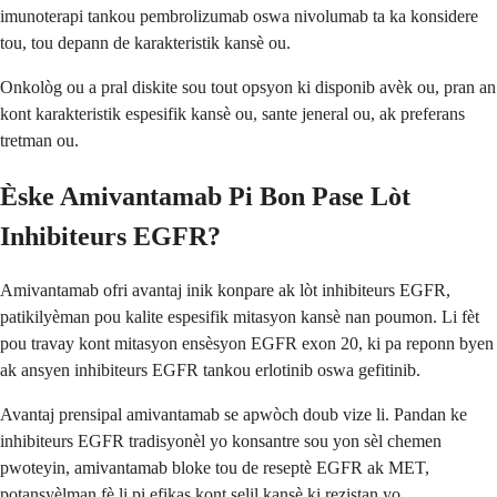
imunoterapi tankou pembrolizumab oswa nivolumab ta ka konsidere
tou, tou depann de karakteristik kansè ou.
Onkològ ou a pral diskite sou tout opsyon ki disponib avèk ou, pran an
kont karakteristik espesifik kansè ou, sante jeneral ou, ak preferans
tretman ou.
Èske Amivantamab Pi Bon Pase Lòt
Inhibiteurs EGFR?
Amivantamab ofri avantaj inik konpare ak lòt inhibiteurs EGFR,
patikilyèman pou kalite espesifik mitasyon kansè nan poumon. Li fèt
pou travay kont mitasyon ensèsyon EGFR exon 20, ki pa reponn byen
ak ansyen inhibiteurs EGFR tankou erlotinib oswa gefitinib.
Avantaj prensipal amivantamab se apwòch doub vize li. Pandan ke
inhibiteurs EGFR tradisyonèl yo konsantre sou yon sèl chemen
pwoteyin, amivantamab bloke tou de reseptè EGFR ak MET,
potansyèlman fè li pi efikas kont selil kansè ki rezistan yo.