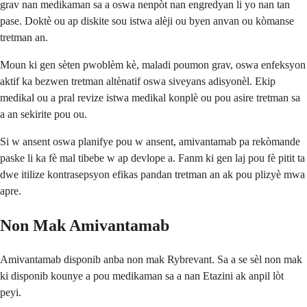
grav nan medikaman sa a oswa nenpòt nan engredyan li yo nan tan
pase. Doktè ou ap diskite sou istwa alèji ou byen anvan ou kòmanse
tretman an.
Moun ki gen sèten pwoblèm kè, maladi poumon grav, oswa enfeksyon
aktif ka bezwen tretman altènatif oswa siveyans adisyonèl. Ekip
medikal ou a pral revize istwa medikal konplè ou pou asire tretman sa
a an sekirite pou ou.
Si w ansent oswa planifye pou w ansent, amivantamab pa rekòmande
paske li ka fè mal tibebe w ap devlope a. Fanm ki gen laj pou fè pitit ta
dwe itilize kontrasepsyon efikas pandan tretman an ak pou plizyè mwa
apre.
Non Mak Amivantamab
Amivantamab disponib anba non mak Rybrevant. Sa a se sèl non mak
ki disponib kounye a pou medikaman sa a nan Etazini ak anpil lòt
peyi.