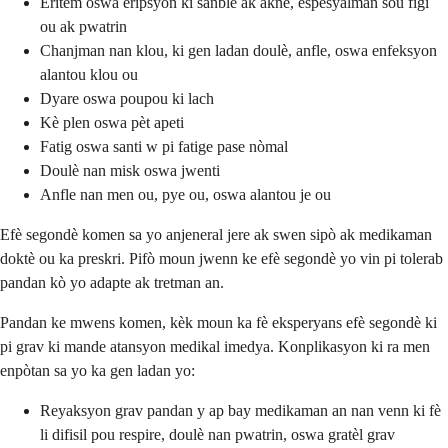
Eritèm oswa eripsyon ki sanble ak akne, espesyalman sou figi
ou ak pwatrin
Chanjman nan klou, ki gen ladan doulè, anfle, oswa enfeksyon
alantou klou ou
Dyare oswa poupou ki lach
Kè plen oswa pèt apeti
Fatig oswa santi w pi fatige pase nòmal
Doulè nan misk oswa jwenti
Anfle nan men ou, pye ou, oswa alantou je ou
Efè segondè komen sa yo anjeneral jere ak swen sipò ak medikaman
doktè ou ka preskri. Pifò moun jwenn ke efè segondè yo vin pi tolerab
pandan kò yo adapte ak tretman an.
Pandan ke mwens komen, kèk moun ka fè eksperyans efè segondè ki
pi grav ki mande atansyon medikal imedya. Konplikasyon ki ra men
enpòtan sa yo ka gen ladan yo:
Reyaksyon grav pandan y ap bay medikaman an nan venn ki fè
li difisil pou respire, doulè nan pwatrin, oswa gratèl grav