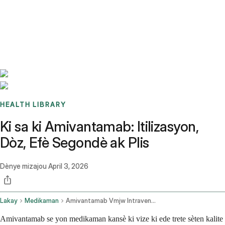
Benchmarks
Stories
FAQ
Sign up / Log in
HEALTH LIBRARY
Ki sa ki Amivantamab: Itilizasyon,
Dòz, Efè Segondè ak Plis
Dènye mizajou
April 3, 2026
Lakay
Medikaman
Amivantamab Vmjw Intravenous Route
Amivantamab se yon medikaman kansè ki vize ki ede trete sèten kalite