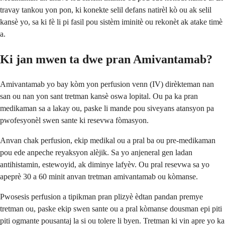
travay tankou yon pon, ki konekte selil defans natirèl kò ou ak selil
kansè yo, sa ki fè li pi fasil pou sistèm iminitè ou rekonèt ak atake timè
a.
Ki jan mwen ta dwe pran Amivantamab?
Amivantamab yo bay kòm yon perfusion venn (IV) dirèkteman nan
san ou nan yon sant tretman kansè oswa lopital. Ou pa ka pran
medikaman sa a lakay ou, paske li mande pou siveyans atansyon pa
pwofesyonèl swen sante ki resevwa fòmasyon.
Anvan chak perfusion, ekip medikal ou a pral ba ou pre-medikaman
pou ede anpeche reyaksyon alèjik. Sa yo anjeneral gen ladan
antihistamin, estewoyid, ak diminye lafyèv. Ou pral resevwa sa yo
apeprè 30 a 60 minit anvan tretman amivantamab ou kòmanse.
Pwosesis perfusion a tipikman pran plizyè èdtan pandan premye
tretman ou, paske ekip swen sante ou a pral kòmanse dousman epi piti
piti ogmante pousantaj la si ou tolere li byen. Tretman ki vin apre yo ka