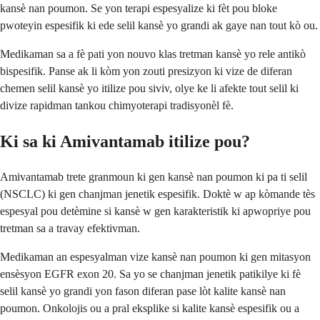
kansè nan poumon. Se yon terapi espesyalize ki fèt pou bloke
pwoteyin espesifik ki ede selil kansè yo grandi ak gaye nan tout kò ou.
Medikaman sa a fè pati yon nouvo klas tretman kansè yo rele antikò
bispesifik. Panse ak li kòm yon zouti presizyon ki vize de diferan
chemen selil kansè yo itilize pou siviv, olye ke li afekte tout selil ki
divize rapidman tankou chimyoterapi tradisyonèl fè.
Ki sa ki Amivantamab itilize pou?
Amivantamab trete granmoun ki gen kansè nan poumon ki pa ti selil
(NSCLC) ki gen chanjman jenetik espesifik. Doktè w ap kòmande tès
espesyal pou detèmine si kansè w gen karakteristik ki apwopriye pou
tretman sa a travay efektivman.
Medikaman an espesyalman vize kansè nan poumon ki gen mitasyon
ensèsyon EGFR exon 20. Sa yo se chanjman jenetik patikilye ki fè
selil kansè yo grandi yon fason diferan pase lòt kalite kansè nan
poumon. Onkolojis ou a pral eksplike si kalite kansè espesifik ou a