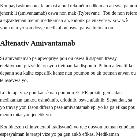
Konpayi asirans ou ak famasi a pral rekonèt medikaman an swa pa non
jenerik li (amivantamab) oswa non mak (Rybrevant). Tou de non refere
a egzakteman menm medikaman an, kidonk pa enkyete w si w wè
youn nan yo sou dosye medikal ou oswa papye tretman ou.
Altènativ Amivantamab
Si amivantamab pa apwopriye pou ou oswa li sispann travay
efektivman, plizyè lòt opsyon tretman ka disponib. Pi bon altènatif la
depann sou kalite espesifik kansè nan poumon ou ak tretman anvan ou
te resevwa yo.
Lòt terapi vize pou kansè nan poumon EGFR-pozitif gen ladan
medikaman tankou osimètinib, erlotinib, oswa afatinib. Sepandan, sa
yo travay yon fason diferan pase amivantamab epi yo ka pa efikas pou
menm mitasyon jenetik yo.
Konbinezon chimyoterapi tradisyonèl yo rete opsyon tretman enpòtan,
espesyalman lè terapi vize yo pa gen ankò efikas. Medikaman