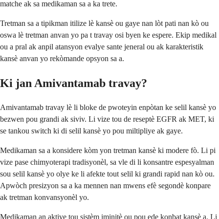
matche ak sa medikaman sa a ka trete.
Tretman sa a tipikman itilize lè kansè ou gaye nan lòt pati nan kò ou
oswa lè tretman anvan yo pa t travay osi byen ke espere. Ekip medikal
ou a pral ak anpil atansyon evalye sante jeneral ou ak karakteristik
kansè anvan yo rekòmande opsyon sa a.
Ki jan Amivantamab travay?
Amivantamab travay lè li bloke de pwoteyin enpòtan ke selil kansè yo
bezwen pou grandi ak siviv. Li vize tou de reseptè EGFR ak MET, ki
se tankou switch ki di selil kansè yo pou miltipliye ak gaye.
Medikaman sa a konsidere kòm yon tretman kansè ki modere fò. Li pi
vize pase chimyoterapi tradisyonèl, sa vle di li konsantre espesyalman
sou selil kansè yo olye ke li afekte tout selil ki grandi rapid nan kò ou.
Apwòch presizyon sa a ka mennen nan mwens efè segondè konpare
ak tretman konvansyonèl yo.
Medikaman an aktive tou sistèm iminitè ou pou ede konbat kansè a. Li