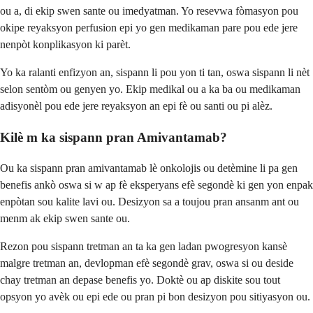
ou a, di ekip swen sante ou imedyatman. Yo resevwa fòmasyon pou
okipe reyaksyon perfusion epi yo gen medikaman pare pou ede jere
nenpòt konplikasyon ki parèt.
Yo ka ralanti enfizyon an, sispann li pou yon ti tan, oswa sispann li nèt
selon sentòm ou genyen yo. Ekip medikal ou a ka ba ou medikaman
adisyonèl pou ede jere reyaksyon an epi fè ou santi ou pi alèz.
Kilè m ka sispann pran Amivantamab?
Ou ka sispann pran amivantamab lè onkolojis ou detèmine li pa gen
benefis ankò oswa si w ap fè eksperyans efè segondè ki gen yon enpak
enpòtan sou kalite lavi ou. Desizyon sa a toujou pran ansanm ant ou
menm ak ekip swen sante ou.
Rezon pou sispann tretman an ta ka gen ladan pwogresyon kansè
malgre tretman an, devlopman efè segondè grav, oswa si ou deside
chay tretman an depase benefis yo. Doktè ou ap diskite sou tout
opsyon yo avèk ou epi ede ou pran pi bon desizyon pou sitiyasyon ou.