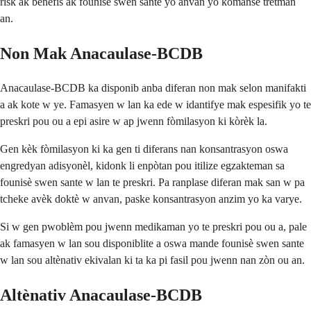
risk ak benefis ak founisè swen sante yo anvan yo kòmanse tretman
an.
Non Mak Anacaulase-BCDB
Anacaulase-BCDB ka disponib anba diferan non mak selon manifakti
a ak kote w ye. Famasyen w lan ka ede w idantifye mak espesifik yo te
preskri pou ou a epi asire w ap jwenn fòmilasyon ki kòrèk la.
Gen kèk fòmilasyon ki ka gen ti diferans nan konsantrasyon oswa
engredyan adisyonèl, kidonk li enpòtan pou itilize egzakteman sa
founisè swen sante w lan te preskri. Pa ranplase diferan mak san w pa
tcheke avèk doktè w anvan, paske konsantrasyon anzim yo ka varye.
Si w gen pwoblèm pou jwenn medikaman yo te preskri pou ou a, pale
ak famasyen w lan sou disponiblite a oswa mande founisè swen sante
w lan sou altènativ ekivalan ki ta ka pi fasil pou jwenn nan zòn ou an.
Altènativ Anacaulase-BCDB