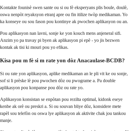
Kontakte founisè swen sante ou si ou fè eksperyans plis boule, doulè,
oswa nenpòt reyaksyon etranj apre ou fin itilize twòp medikaman. Yo
ka konseye ou sou fason pou kontinye ak pwochen aplikasyon ou an.
Pou aplikasyon nan lavni, sonje ke yon kouch mens anjeneral sifi.
Anzim yo pa travay pi byen ak aplikasyon pi epè - yo jis bezwen
kontak ak tisi ki mouri pou yo efikas.
Kisa pou m fè si m rate yon dòz Anacaulase-BCDB?
Si ou rate yon aplikasyon, aplike medikaman an le pli vit ke ou sonje,
sof si li prèske lè pou pwochen dòz ou pwograme a. Pa double
aplikasyon pou konpanse pou dòz ou rate yo.
Aplikasyon konsistan se enpòtan pou rezilta optimal, kidonk eseye
kenbe ak orè ou preskri a. Si ou souvan bliye dòz, konsidere mete
rapèl sou telefòn ou oswa lye aplikasyon ak aktivite chak jou tankou
manje.