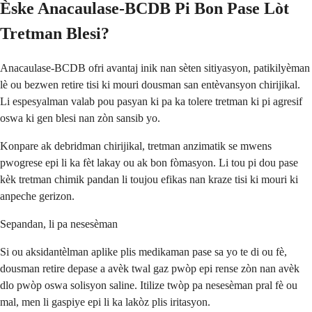
Èske Anacaulase-BCDB Pi Bon Pase Lòt
Tretman Blesi?
Anacaulase-BCDB ofri avantaj inik nan sèten sitiyasyon, patikilyèman
lè ou bezwen retire tisi ki mouri dousman san entèvansyon chirijikal.
Li espesyalman valab pou pasyan ki pa ka tolere tretman ki pi agresif
oswa ki gen blesi nan zòn sansib yo.
Konpare ak debridman chirijikal, tretman anzimatik se mwens
pwogrese epi li ka fèt lakay ou ak bon fòmasyon. Li tou pi dou pase
kèk tretman chimik pandan li toujou efikas nan kraze tisi ki mouri ki
anpeche gerizon.
Sepandan, li pa nesesèman
Si ou aksidantèlman aplike plis medikaman pase sa yo te di ou fè,
dousman retire depase a avèk twal gaz pwòp epi rense zòn nan avèk
dlo pwòp oswa solisyon saline. Itilize twòp pa nesesèman pral fè ou
mal, men li gaspiye epi li ka lakòz plis iritasyon.