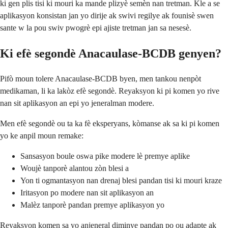
ki gen plis tisi ki mouri ka mande plizyè semèn nan tretman. Kle a se
aplikasyon konsistan jan yo dirije ak swivi regilye ak founisè swen
sante w la pou swiv pwogrè epi ajiste tretman jan sa nesesè.
Ki efè segondè Anacaulase-BCDB genyen?
Pifò moun tolere Anacaulase-BCDB byen, men tankou nenpòt
medikaman, li ka lakòz efè segondè. Reyaksyon ki pi komen yo rive
nan sit aplikasyon an epi yo jeneralman modere.
Men efè segondè ou ta ka fè eksperyans, kòmanse ak sa ki pi komen
yo ke anpil moun remake:
Sansasyon boule oswa pike modere lè premye aplike
Woujè tanporè alantou zòn blesi a
Yon ti ogmantasyon nan drenaj blesi pandan tisi ki mouri kraze
Iritasyon po modere nan sit aplikasyon an
Malèz tanporè pandan premye aplikasyon yo
Reyaksyon komen sa yo anjeneral diminye pandan po ou adapte ak