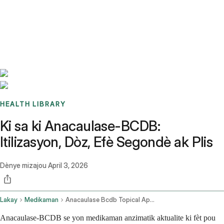
Benchmarks
Stories
FAQ
Sign up / Log in
HEALTH LIBRARY
Ki sa ki Anacaulase-BCDB:
Itilizasyon, Dòz, Efè Segondè ak Plis
Dènye mizajou
April 3, 2026
Lakay
Medikaman
Anacaulase Bcdb Topical Application Route
Anacaulase-BCDB se yon medikaman anzimatik aktualite ki fèt pou