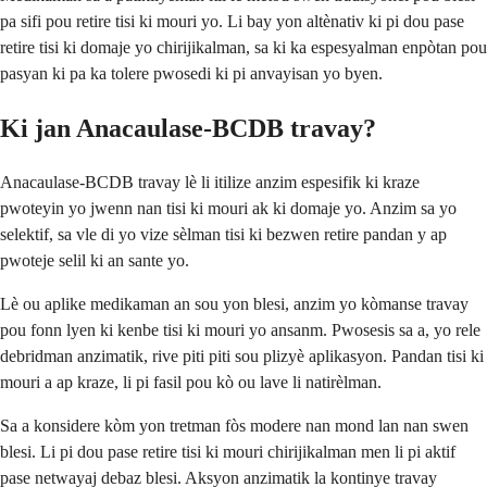
pa sifi pou retire tisi ki mouri yo. Li bay yon altènativ ki pi dou pase
retire tisi ki domaje yo chirijikalman, sa ki ka espesyalman enpòtan pou
pasyan ki pa ka tolere pwosedi ki pi anvayisan yo byen.
Ki jan Anacaulase-BCDB travay?
Anacaulase-BCDB travay lè li itilize anzim espesifik ki kraze
pwoteyin yo jwenn nan tisi ki mouri ak ki domaje yo. Anzim sa yo
selektif, sa vle di yo vize sèlman tisi ki bezwen retire pandan y ap
pwoteje selil ki an sante yo.
Lè ou aplike medikaman an sou yon blesi, anzim yo kòmanse travay
pou fonn lyen ki kenbe tisi ki mouri yo ansanm. Pwosesis sa a, yo rele
debridman anzimatik, rive piti piti sou plizyè aplikasyon. Pandan tisi ki
mouri a ap kraze, li pi fasil pou kò ou lave li natirèlman.
Sa a konsidere kòm yon tretman fòs modere nan mond lan nan swen
blesi. Li pi dou pase retire tisi ki mouri chirijikalman men li pi aktif
pase netwayaj debaz blesi. Aksyon anzimatik la kontinye travay