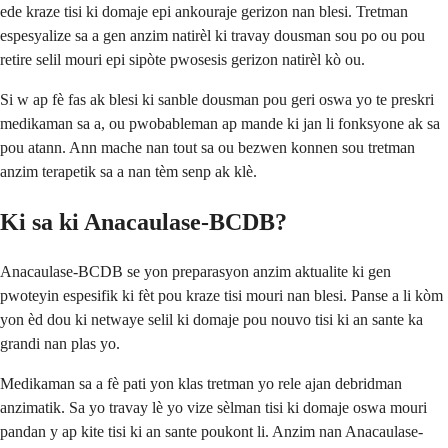
ede kraze tisi ki domaje epi ankouraje gerizon nan blesi. Tretman
espesyalize sa a gen anzim natirèl ki travay dousman sou po ou pou
retire selil mouri epi sipòte pwosesis gerizon natirèl kò ou.
Si w ap fè fas ak blesi ki sanble dousman pou geri oswa yo te preskri
medikaman sa a, ou pwobableman ap mande ki jan li fonksyone ak sa
pou atann. Ann mache nan tout sa ou bezwen konnen sou tretman
anzim terapetik sa a nan tèm senp ak klè.
Ki sa ki Anacaulase-BCDB?
Anacaulase-BCDB se yon preparasyon anzim aktualite ki gen
pwoteyin espesifik ki fèt pou kraze tisi mouri nan blesi. Panse a li kòm
yon èd dou ki netwaye selil ki domaje pou nouvo tisi ki an sante ka
grandi nan plas yo.
Medikaman sa a fè pati yon klas tretman yo rele ajan debridman
anzimatik. Sa yo travay lè yo vize sèlman tisi ki domaje oswa mouri
pandan y ap kite tisi ki an sante poukont li. Anzim nan Anacaulase-