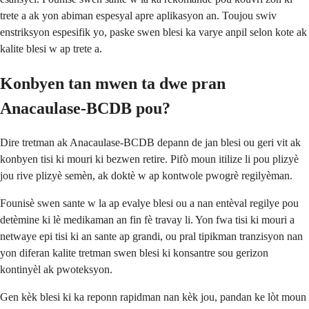
trete a ak yon abiman espesyal apre aplikasyon an. Toujou swiv
enstriksyon espesifik yo, paske swen blesi ka varye anpil selon kote ak
kalite blesi w ap trete a.
Konbyen tan mwen ta dwe pran
Anacaulase-BCDB pou?
Dire tretman ak Anacaulase-BCDB depann de jan blesi ou geri vit ak
konbyen tisi ki mouri ki bezwen retire. Pifò moun itilize li pou plizyè
jou rive plizyè semèn, ak doktè w ap kontwole pwogrè regilyèman.
Founisè swen sante w la ap evalye blesi ou a nan entèval regilye pou
detèmine ki lè medikaman an fin fè travay li. Yon fwa tisi ki mouri a
netwaye epi tisi ki an sante ap grandi, ou pral tipikman tranzisyon nan
yon diferan kalite tretman swen blesi ki konsantre sou gerizon
kontinyèl ak pwoteksyon.
Gen kèk blesi ki ka reponn rapidman nan kèk jou, pandan ke lòt moun