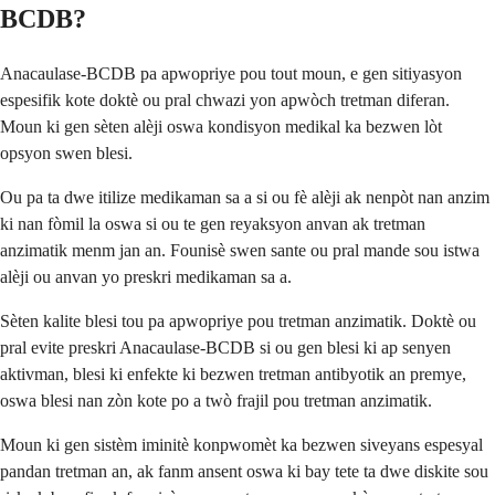
BCDB?
Anacaulase-BCDB pa apwopriye pou tout moun, e gen sitiyasyon
espesifik kote doktè ou pral chwazi yon apwòch tretman diferan.
Moun ki gen sèten alèji oswa kondisyon medikal ka bezwen lòt
opsyon swen blesi.
Ou pa ta dwe itilize medikaman sa a si ou fè alèji ak nenpòt nan anzim
ki nan fòmil la oswa si ou te gen reyaksyon anvan ak tretman
anzimatik menm jan an. Founisè swen sante ou pral mande sou istwa
alèji ou anvan yo preskri medikaman sa a.
Sèten kalite blesi tou pa apwopriye pou tretman anzimatik. Doktè ou
pral evite preskri Anacaulase-BCDB si ou gen blesi ki ap senyen
aktivman, blesi ki enfekte ki bezwen tretman antibyotik an premye,
oswa blesi nan zòn kote po a twò frajil pou tretman anzimatik.
Moun ki gen sistèm iminitè konpwomèt ka bezwen siveyans espesyal
pandan tretman an, ak fanm ansent oswa ki bay tete ta dwe diskite sou