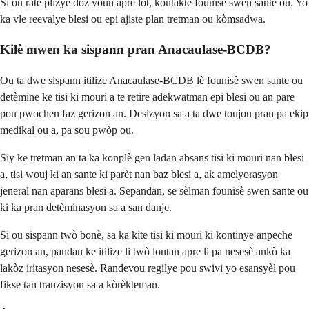
Si ou rate plizyè dòz youn apre lòt, kontakte founisè swen sante ou. Yo
ka vle reevalye blesi ou epi ajiste plan tretman ou kòmsadwa.
Kilè mwen ka sispann pran Anacaulase-BCDB?
Ou ta dwe sispann itilize Anacaulase-BCDB lè founisè swen sante ou
detèmine ke tisi ki mouri a te retire adekwatman epi blesi ou an pare
pou pwochen faz gerizon an. Desizyon sa a ta dwe toujou pran pa ekip
medikal ou a, pa sou pwòp ou.
Siy ke tretman an ta ka konplè gen ladan absans tisi ki mouri nan blesi
a, tisi wouj ki an sante ki parèt nan baz blesi a, ak amelyorasyon
jeneral nan aparans blesi a. Sepandan, se sèlman founisè swen sante ou
ki ka pran detèminasyon sa a san danje.
Si ou sispann twò bonè, sa ka kite tisi ki mouri ki kontinye anpeche
gerizon an, pandan ke itilize li twò lontan apre li pa nesesè ankò ka
lakòz iritasyon nesesè. Randevou regilye pou swivi yo esansyèl pou
fikse tan tranzisyon sa a kòrèkteman.