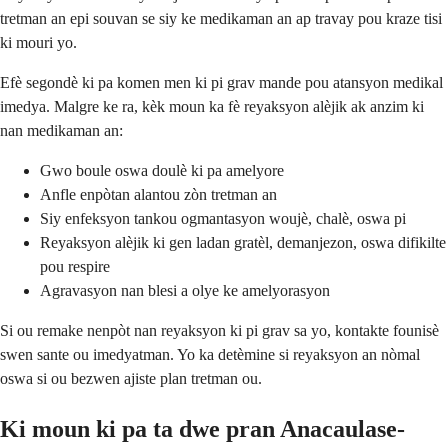
tretman an epi souvan se siy ke medikaman an ap travay pou kraze tisi
ki mouri yo.
Efè segondè ki pa komen men ki pi grav mande pou atansyon medikal
imedya. Malgre ke ra, kèk moun ka fè reyaksyon alèjik ak anzim ki
nan medikaman an:
Gwo boule oswa doulè ki pa amelyore
Anfle enpòtan alantou zòn tretman an
Siy enfeksyon tankou ogmantasyon woujè, chalè, oswa pi
Reyaksyon alèjik ki gen ladan gratèl, demanjezon, oswa difikilte
pou respire
Agravasyon nan blesi a olye ke amelyorasyon
Si ou remake nenpòt nan reyaksyon ki pi grav sa yo, kontakte founisè
swen sante ou imedyatman. Yo ka detèmine si reyaksyon an nòmal
oswa si ou bezwen ajiste plan tretman ou.
Ki moun ki pa ta dwe pran Anacaulase-