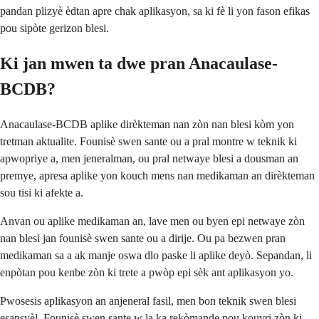
pandan plizyè èdtan apre chak aplikasyon, sa ki fè li yon fason efikas
pou sipòte gerizon blesi.
Ki jan mwen ta dwe pran Anacaulase-
BCDB?
Anacaulase-BCDB aplike dirèkteman nan zòn nan blesi kòm yon
tretman aktualite. Founisè swen sante ou a pral montre w teknik ki
apwopriye a, men jeneralman, ou pral netwaye blesi a dousman an
premye, apresa aplike yon kouch mens nan medikaman an dirèkteman
sou tisi ki afekte a.
Anvan ou aplike medikaman an, lave men ou byen epi netwaye zòn
nan blesi jan founisè swen sante ou a dirije. Ou pa bezwen pran
medikaman sa a ak manje oswa dlo paske li aplike deyò. Sepandan, li
enpòtan pou kenbe zòn ki trete a pwòp epi sèk ant aplikasyon yo.
Pwosesis aplikasyon an anjeneral fasil, men bon teknik swen blesi
esansyèl. Founisè swen sante w la ka rekòmande pou kouvri zòn ki