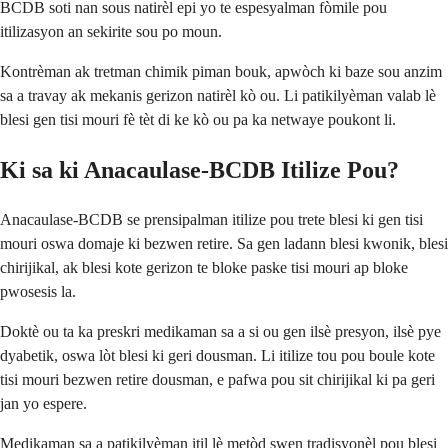
BCDB soti nan sous natirèl epi yo te espesyalman fòmile pou
itilizasyon an sekirite sou po moun.
Kontrèman ak tretman chimik piman bouk, apwòch ki baze sou anzim
sa a travay ak mekanis gerizon natirèl kò ou. Li patikilyèman valab lè
blesi gen tisi mouri fè tèt di ke kò ou pa ka netwaye poukont li.
Ki sa ki Anacaulase-BCDB Itilize Pou?
Anacaulase-BCDB se prensipalman itilize pou trete blesi ki gen tisi
mouri oswa domaje ki bezwen retire. Sa gen ladann blesi kwonik, blesi
chirijikal, ak blesi kote gerizon te bloke paske tisi mouri ap bloke
pwosesis la.
Doktè ou ta ka preskri medikaman sa a si ou gen ilsè presyon, ilsè pye
dyabetik, oswa lòt blesi ki geri dousman. Li itilize tou pou boule kote
tisi mouri bezwen retire dousman, e pafwa pou sit chirijikal ki pa geri
jan yo espere.
Medikaman sa a patikilyèman itil lè metòd swen tradisyonèl pou blesi