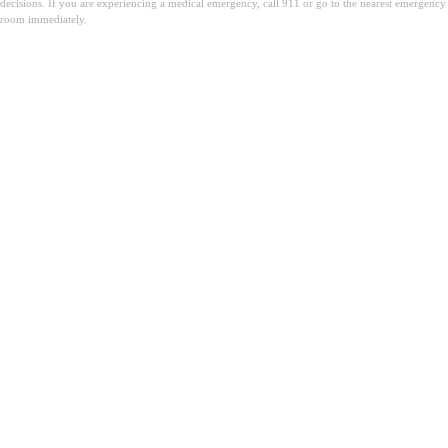
decisions. If you are experiencing a medical emergency, call 911 or go to the nearest emergency
room immediately.