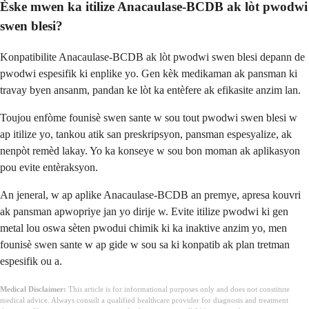
Èske mwen ka itilize Anacaulase-BCDB ak lòt pwodwi
swen blesi?
Konpatibilite Anacaulase-BCDB ak lòt pwodwi swen blesi depann de
pwodwi espesifik ki enplike yo. Gen kèk medikaman ak pansman ki
travay byen ansanm, pandan ke lòt ka entèfere ak efikasite anzim lan.
Toujou enfòme founisè swen sante w sou tout pwodwi swen blesi w
ap itilize yo, tankou atik san preskripsyon, pansman espesyalize, ak
nenpòt remèd lakay. Yo ka konseye w sou bon moman ak aplikasyon
pou evite entèraksyon.
An jeneral, w ap aplike Anacaulase-BCDB an premye, apresa kouvri
ak pansman apwopriye jan yo dirije w. Evite itilize pwodwi ki gen
metal lou oswa sèten pwodui chimik ki ka inaktive anzim yo, men
founisè swen sante w ap gide w sou sa ki konpatib ak plan tretman
espesifik ou a.
Medical Disclaimer:
This article is for informational purposes only and does not constitute
medical advice. Always consult a qualified healthcare provider for diagnosis and treatment