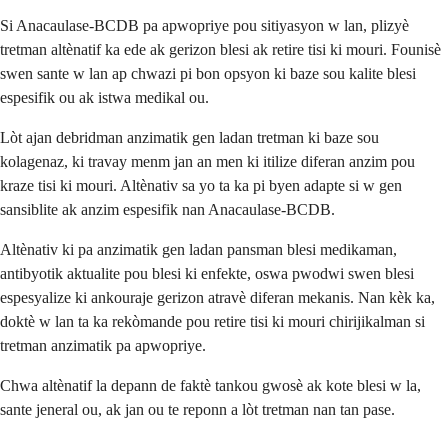
Si Anacaulase-BCDB pa apwopriye pou sitiyasyon w lan, plizyè
tretman altènatif ka ede ak gerizon blesi ak retire tisi ki mouri. Founisè
swen sante w lan ap chwazi pi bon opsyon ki baze sou kalite blesi
espesifik ou ak istwa medikal ou.
Lòt ajan debridman anzimatik gen ladan tretman ki baze sou
kolagenaz, ki travay menm jan an men ki itilize diferan anzim pou
kraze tisi ki mouri. Altènativ sa yo ta ka pi byen adapte si w gen
sansiblite ak anzim espesifik nan Anacaulase-BCDB.
Altènativ ki pa anzimatik gen ladan pansman blesi medikaman,
antibyotik aktualite pou blesi ki enfekte, oswa pwodwi swen blesi
espesyalize ki ankouraje gerizon atravè diferan mekanis. Nan kèk ka,
doktè w lan ta ka rekòmande pou retire tisi ki mouri chirijikalman si
tretman anzimatik pa apwopriye.
Chwa altènatif la depann de faktè tankou gwosè ak kote blesi w la,
sante jeneral ou, ak jan ou te reponn a lòt tretman nan tan pase.