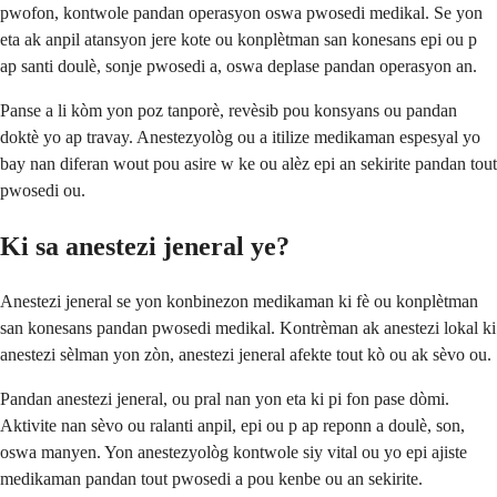
pwofon, kontwole pandan operasyon oswa pwosedi medikal. Se yon
eta ak anpil atansyon jere kote ou konplètman san konesans epi ou p
ap santi doulè, sonje pwosedi a, oswa deplase pandan operasyon an.
Panse a li kòm yon poz tanporè, revèsib pou konsyans ou pandan
doktè yo ap travay. Anestezyològ ou a itilize medikaman espesyal yo
bay nan diferan wout pou asire w ke ou alèz epi an sekirite pandan tout
pwosedi ou.
Ki sa anestezi jeneral ye?
Anestezi jeneral se yon konbinezon medikaman ki fè ou konplètman
san konesans pandan pwosedi medikal. Kontrèman ak anestezi lokal ki
anestezi sèlman yon zòn, anestezi jeneral afekte tout kò ou ak sèvo ou.
Pandan anestezi jeneral, ou pral nan yon eta ki pi fon pase dòmi.
Aktivite nan sèvo ou ralanti anpil, epi ou p ap reponn a doulè, son,
oswa manyen. Yon anestezyològ kontwole siy vital ou yo epi ajiste
medikaman pandan tout pwosedi a pou kenbe ou an sekirite.