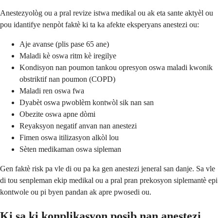
Anestezyològ ou a pral revize istwa medikal ou ak eta sante aktyèl ou
pou idantifye nenpòt faktè ki ta ka afekte eksperyans anestezi ou:
Aje avanse (plis pase 65 ane)
Maladi kè oswa ritm kè iregilye
Kondisyon nan poumon tankou opresyon oswa maladi kwonik
obstriktif nan poumon (COPD)
Maladi ren oswa fwa
Dyabèt oswa pwoblèm kontwòl sik nan san
Obezite oswa apne dòmi
Reyaksyon negatif anvan nan anestezi
Fimen oswa itilizasyon alkòl lou
Sèten medikaman oswa sipleman
Gen faktè risk pa vle di ou pa ka gen anestezi jeneral san danje. Sa vle
di tou senpleman ekip medikal ou a pral pran prekosyon siplemantè epi
kontwole ou pi byen pandan ak apre pwosedi ou.
Ki sa ki konplikasyon posib nan anestezi