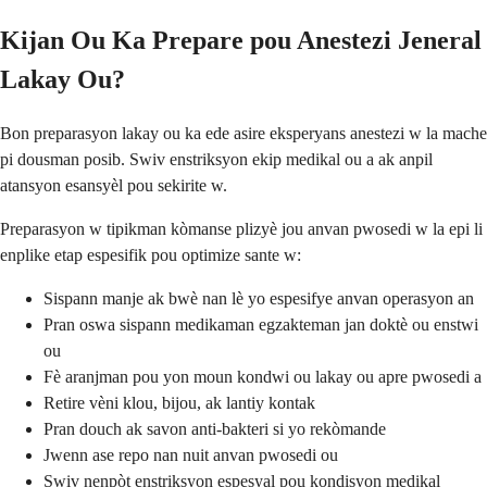
Kijan Ou Ka Prepare pou Anestezi Jeneral
Lakay Ou?
Bon preparasyon lakay ou ka ede asire eksperyans anestezi w la mache
pi dousman posib. Swiv enstriksyon ekip medikal ou a ak anpil
atansyon esansyèl pou sekirite w.
Preparasyon w tipikman kòmanse plizyè jou anvan pwosedi w la epi li
enplike etap espesifik pou optimize sante w:
Sispann manje ak bwè nan lè yo espesifye anvan operasyon an
Pran oswa sispann medikaman egzakteman jan doktè ou enstwi
ou
Fè aranjman pou yon moun kondwi ou lakay ou apre pwosedi a
Retire vèni klou, bijou, ak lantiy kontak
Pran douch ak savon anti-bakteri si yo rekòmande
Jwenn ase repo nan nuit anvan pwosedi ou
Swiv nenpòt enstriksyon espesyal pou kondisyon medikal