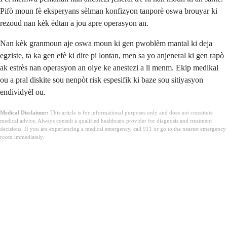
Pifò moun fè eksperyans sèlman konfizyon tanporè oswa brouyar ki
rezoud nan kèk èdtan a jou apre operasyon an.
Nan kèk granmoun aje oswa moun ki gen pwoblèm mantal ki deja
egziste, ta ka gen efè ki dire pi lontan, men sa yo anjeneral ki gen rapò
ak estrès nan operasyon an olye ke anestezi a li menm. Ekip medikal
ou a pral diskite sou nenpòt risk espesifik ki baze sou sitiyasyon
endividyèl ou.
Medical Disclaimer:
This article is for informational purposes only and does not constitute
medical advice. Always consult a qualified healthcare provider for diagnosis and treatment
decisions. If you are experiencing a medical emergency, call 911 or go to the nearest emergency
room immediately.