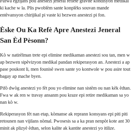
Pafwa egzijans pou anestezi jeneral reflete gravite kondisyon medikal
ki kache w la. Plis pwoblèm sante konplèks souvan mande
entèvansyon chirijikal pi vaste ki bezwen anestezi pi fon.
Èske Ou Ka Refè Apre Anestezi Jeneral
San Èd Pèsonn?
Kò w natirèlman trete epi elimine medikaman anestezi sou tan, men w
ap bezwen sipèvizyon medikal pandan rekiperasyon an. Anestezi a ap
pase poukont li, men founisè swen sante yo kontwole w pou asire tout
bagay ap mache byen.
Pifò dwòg anestezi yo fèt pou yo elimine nan sistèm ou nan kèk èdtan.
Fwa w ak ren w travay ansanm pou kraze epi retire medikaman sa yo
nan kò w.
Rekiperasyon fèt nan etap, kòmanse ak reprann konsyans epi piti piti
retounen nan vijilans nòmal. Pwosesis sa a ka pran nenpòt kote ant 30
minit ak plizyè èdtan, selon kalite ak kantite anestezi yo itilize.