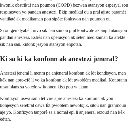
kwonik obstriktif nan poumon (COPD) bezwen atansyon espesyal sou
respirasyon yo pandan anestezi. Ekip medikal ou a pral ajiste paramèt
vantilatè ak medikaman pou sipòte fonksyon nan poumon ou.
Si ou gen dyabèt, nivo sik nan san ou pral kontwole ak anpil atansyon
pandan anestezi. Estrès nan operasyon ak sèten medikaman ka afekte
sik nan san, kidonk jesyon atansyon enpòtan.
Ki sa ki ka konfonn ak anestezi jeneral?
Anestezi jeneral li menm pa anjeneral konfonn ak lòt kondisyon, men
kèk nan apre-efè li yo ka konfonn ak lòt pwoblèm medikal. Konprann
resanblans sa yo ede w konnen kisa pou w atann.
Konfizyon oswa santi tèt vire apre anestezi ka konfonn ak yon
konjesyon serebral oswa lòt pwoblèm newolojik, sitou nan granmoun
aje yo. Konfizyon tanporè sa a nòmal epi li anjeneral rezoud nan kèk
èdtan.