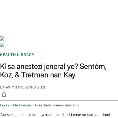
Benchmarks
Stories
FAQ
Sign up / Log in
HEALTH LIBRARY
Ki sa anestezi jeneral ye? Sentòm,
Kòz, & Tretman nan Kay
Dènye mizajou
April 3, 2026
Lakay
Medikaman
Anesthetic General Inhalation Route Parenteral Route Rectal Route
Anestezi jeneral se yon pwosedi medikal ki mete ou nan yon dòmi