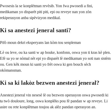
Pwosesis la se konplètman revèsib. Yon fwa pwosedi a fini,
medikaman yo disparèt piti piti, epi ou reveye nan yon zòn
rekiperasyon anba sipèvizyon medikal.
Ki sa anestezi jeneral santi?
Pifò moun dekri eksperyans lan kòm tou senpleman
Lè ou leve, ou ka santi w ap bouke, konfonn, oswa yon ti kras kè plen.
Efè sa yo se nòmal nèt epi yo disparèt lè medikaman yo soti nan sistèm
ou. Gen kèk moun ki santi yo frèt oswa ki gen bouch sèch
okòmansman.
Ki sa ki lakòz bezwen anestezi jeneral?
Anestezi jeneral vin nesesè lè ou bezwen operasyon oswa pwosedi ki
ta twò douloure, long, oswa konplèks pou fè pandan w ap reveye. Li
asire ou rete konplètman toujou ak alèz pandan operasyon an.