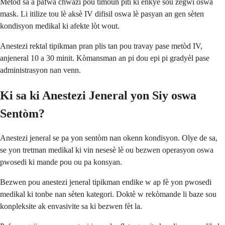
Metòd sa a pafwa chwazi pou timoun piti ki enkyè sou zegwi oswa
mask. Li itilize tou lè aksè IV difisil oswa lè pasyan an gen sèten
kondisyon medikal ki afekte lòt wout.
Anestezi rektal tipikman pran plis tan pou travay pase metòd IV,
anjeneral 10 a 30 minit. Kòmansman an pi dou epi pi gradyèl pase
administrasyon nan venn.
Ki sa ki Anestezi Jeneral yon Siy oswa
Sentòm?
Anestezi jeneral se pa yon sentòm nan okenn kondisyon. Olye de sa,
se yon tretman medikal ki vin nesesè lè ou bezwen operasyon oswa
pwosedi ki mande pou ou pa konsyan.
Bezwen pou anestezi jeneral tipikman endike w ap fè yon pwosedi
medikal ki tonbe nan sèten kategori. Doktè w rekòmande li baze sou
konpleksite ak envasivite sa ki bezwen fèt la.