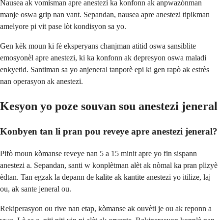
Nausea ak vomisman apre anestezi ka konfonn ak anpwazònman
manje oswa grip nan vant. Sepandan, nausea apre anestezi tipikman
amelyore pi vit pase lòt kondisyon sa yo.
Gen kèk moun ki fè eksperyans chanjman atitid oswa sansiblite
emosyonèl apre anestezi, ki ka konfonn ak depresyon oswa maladi
enkyetid. Santiman sa yo anjeneral tanporè epi ki gen rapò ak estrès
nan operasyon ak anestezi.
Kesyon yo poze souvan sou anestezi jeneral
Konbyen tan li pran pou reveye apre anestezi jeneral?
Pifò moun kòmanse reveye nan 5 a 15 minit apre yo fin sispann
anestezi a. Sepandan, santi w konplètman alèt ak nòmal ka pran plizyè
èdtan. Tan egzak la depann de kalite ak kantite anestezi yo itilize, laj
ou, ak sante jeneral ou.
Rekiperasyon ou rive nan etap, kòmanse ak ouvèti je ou ak reponn a