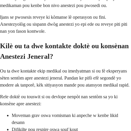
medikaman pou kenbe bon nivo anestezi pou pwosedi ou.
Ijans se pwosesis reveye ki kòmanse lè operasyon ou fini.
Anestezyològ ou sispann dwòg anestezi yo epi ede ou reveye piti piti
nan yon fason kontwole.
Kilè ou ta dwe kontakte doktè ou konsènan
Anestezi Jeneral?
Ou ta dwe kontakte ekip medikal ou imedyatman si ou fè eksperyans
sèten sentòm apre anestezi jeneral. Pandan ke pifò efè segondè yo
modere ak tanporè, kèk sitiyasyon mande pou atansyon medikal rapid.
Rele doktè ou touswit si ou devlope nenpòt nan sentòm sa yo ki
konsène apre anestezi:
Moveman grav oswa vomisman ki anpeche w kenbe likid
desann
Difikilte pou respire oswa souf kout