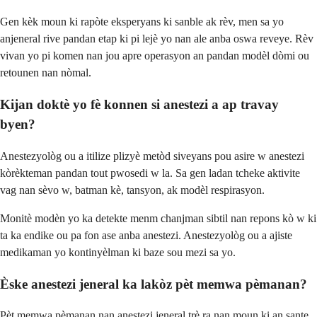
Gen kèk moun ki rapòte eksperyans ki sanble ak rèv, men sa yo
anjeneral rive pandan etap ki pi lejè yo nan ale anba oswa reveye. Rèv
vivan yo pi komen nan jou apre operasyon an pandan modèl dòmi ou
retounen nan nòmal.
Kijan doktè yo fè konnen si anestezi a ap travay
byen?
Anestezyològ ou a itilize plizyè metòd siveyans pou asire w anestezi
kòrèkteman pandan tout pwosedi w la. Sa gen ladan tcheke aktivite
vag nan sèvo w, batman kè, tansyon, ak modèl respirasyon.
Monitè modèn yo ka detekte menm chanjman sibtil nan repons kò w ki
ta ka endike ou pa fon ase anba anestezi. Anestezyològ ou a ajiste
medikaman yo kontinyèlman ki baze sou mezi sa yo.
Èske anestezi jeneral ka lakòz pèt memwa pèmanan?
Pèt memwa pèmanan nan anestezi jeneral trè ra nan moun ki an sante.