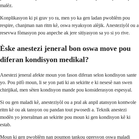
malèz.
Konplikasyon ki pi grav yo ra, men yo ka gen ladan pwoblèm pou
respire, chanjman nan ritm kè, oswa reyaksyon alèjik. Anesteziyòl ou a
resevwa fòmasyon pou anpeche ak jere sitiyasyon sa yo si yo rive.
Èske anestezi jeneral bon oswa move pou
diferan kondisyon medikal?
Anestezi jeneral afekte moun yon fason diferan selon kondisyon sante
yo. Pou pifò moun, li se yon pati ki an sekirite e ki nesesè nan swen
chirijikal, men sèten kondisyon mande pou konsiderasyon espesyal.
Si ou gen maladi kè, anesteziyòl ou a pral ak anpil atansyon kontwole
ritm kè ou ak tansyon ou pandan tout pwosedi a. Teknik anestezi
modèn yo jeneralman an sekirite pou moun ki gen kondisyon kè ki
estab.
Moun ki gen pwoblèm nan poumon tankou opresyon oswa maladi