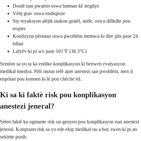
Doulè nan pwatrin oswa batman kè iregilye
Vètij grav oswa endispoze
Siy reyaksyon alèjik tankou gratèl, anfle, oswa difikilte pou
respire
Konfizyon pèsistan oswa pwoblèm memwa ki dire plis pase 24
èdtan
Lafyèv ki pi wo pase 101°F (38.3°C)
Sentòm sa yo ta ka endike konplikasyon ki bezwen evalyasyon
medikal imedya. Pifò moun refè apre anestezi san pwoblèm, men li
enpòtan pou konnen ki lè pou chèche èd.
Ki sa ki faktè risk pou konplikasyon
anestezi jeneral?
Sèten faktè ka ogmante risk ou genyen pou konplikasyon nan anestezi
jeneral. Konprann risk sa yo ede ekip medikal ou a bay swen ki pi an
sekirite posib.