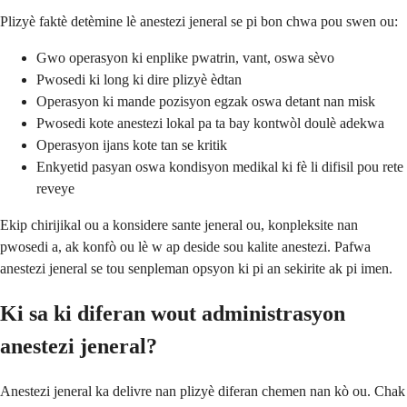
Plizyè faktè detèmine lè anestezi jeneral se pi bon chwa pou swen ou:
Gwo operasyon ki enplike pwatrin, vant, oswa sèvo
Pwosedi ki long ki dire plizyè èdtan
Operasyon ki mande pozisyon egzak oswa detant nan misk
Pwosedi kote anestezi lokal pa ta bay kontwòl doulè adekwa
Operasyon ijans kote tan se kritik
Enkyetid pasyan oswa kondisyon medikal ki fè li difisil pou rete
reveye
Ekip chirijikal ou a konsidere sante jeneral ou, konpleksite nan
pwosedi a, ak konfò ou lè w ap deside sou kalite anestezi. Pafwa
anestezi jeneral se tou senpleman opsyon ki pi an sekirite ak pi imen.
Ki sa ki diferan wout administrasyon
anestezi jeneral?
Anestezi jeneral ka delivre nan plizyè diferan chemen nan kò ou. Chak