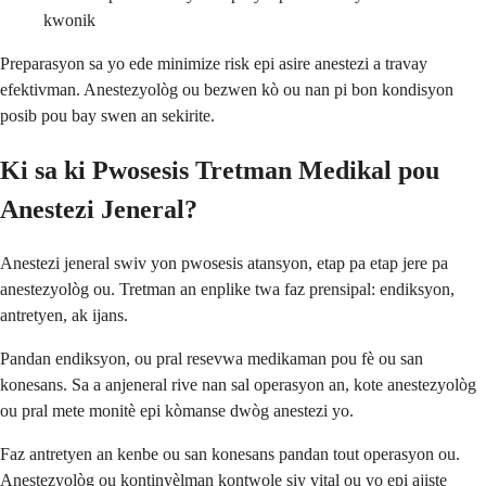
kwonik
Preparasyon sa yo ede minimize risk epi asire anestezi a travay
efektivman. Anestezyològ ou bezwen kò ou nan pi bon kondisyon
posib pou bay swen an sekirite.
Ki sa ki Pwosesis Tretman Medikal pou
Anestezi Jeneral?
Anestezi jeneral swiv yon pwosesis atansyon, etap pa etap jere pa
anestezyològ ou. Tretman an enplike twa faz prensipal: endiksyon,
antretyen, ak ijans.
Pandan endiksyon, ou pral resevwa medikaman pou fè ou san
konesans. Sa a anjeneral rive nan sal operasyon an, kote anestezyològ
ou pral mete monitè epi kòmanse dwòg anestezi yo.
Faz antretyen an kenbe ou san konesans pandan tout operasyon ou.
Anestezyològ ou kontinyèlman kontwole siy vital ou yo epi ajiste