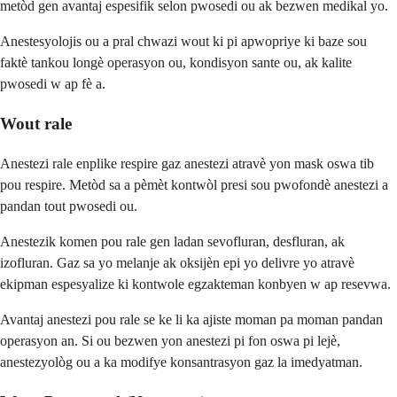
metòd gen avantaj espesifik selon pwosedi ou ak bezwen medikal yo.
Anestesyolojis ou a pral chwazi wout ki pi apwopriye ki baze sou
faktè tankou longè operasyon ou, kondisyon sante ou, ak kalite
pwosedi w ap fè a.
Wout rale
Anestezi rale enplike respire gaz anestezi atravè yon mask oswa tib
pou respire. Metòd sa a pèmèt kontwòl presi sou pwofondè anestezi a
pandan tout pwosedi ou.
Anestezik komen pou rale gen ladan sevofluran, desfluran, ak
izofluran. Gaz sa yo melanje ak oksijèn epi yo delivre yo atravè
ekipman espesyalize ki kontwole egzakteman konbyen w ap resevwa.
Avantaj anestezi pou rale se ke li ka ajiste moman pa moman pandan
operasyon an. Si ou bezwen yon anestezi pi fon oswa pi lejè,
anestezyològ ou a ka modifye konsantrasyon gaz la imedyatman.