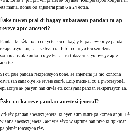
vwa, Lè sa a, piti piti vin pi alèt ak oryante. Rekiperasyon konplè nan
eta mantal nòmal ou anjeneral pran 6 a 24 èdtan.
Èske mwen pral di bagay anbarasan pandan m ap
reveye apre anestezi?
Pandan ke kèk moun enkyete sou di bagay ki pa apwopriye pandan
rekiperasyon an, sa a se byen ra. Pifò moun yo tou senpleman
somnolans ak konfonn olye ke san restriksyon lè yo reveye apre
anestezi.
Si ou pale pandan rekiperasyon bonè, se anjeneral jis mo konfonn
oswa san sans olye ke revele sekrè. Ekip medikal ou a pwofesyonèl
epi abitye ak pasyan nan divès eta konsyans pandan rekiperasyon an.
Èske ou ka reve pandan anestezi jeneral?
Vrè rèv pandan anestezi jeneral ki byen administre pa komen anpil. Lè
w anba anestezi jeneral, aktivite sèvo w siprime nan nivo ki tipikman
pa pèmèt fòmasyon rèv.