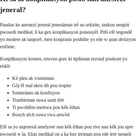
jeneral?
Pandan ke anestezi jeneral jeneralman trè an sekirite, tankou nenpòt
pwosedi medikal, li ka gen konplikasyon potansyèl. Pifò efè segondè
yo modere ak tanporè, men konprann posiblite yo ede w pran desizyon
enfòme.
Konplikasyon komen, mwens grav ki tipikman rezoud poukont yo
enkli:
Kè plen ak vomisman
Gòj fè mal akoz tib pou respire
Somnolans ak konfizyon
Tranbleman oswa santi frèt
Ti pwoblèm memwa pou kèk èdtan
Bouch sèch oswa vwa anwòd
Efè sa yo anjeneral amelyore nan kèk èdtan pou rive nan kèk jou apre
pwosedi w la. Ekip medikal ou a ka bay tretman pou ede jere nenpòt