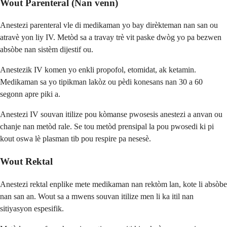
Wout Parenteral (Nan venn)
Anestezi parenteral vle di medikaman yo bay dirèkteman nan san ou
atravè yon liy IV. Metòd sa a travay trè vit paske dwòg yo pa bezwen
absòbe nan sistèm dijestif ou.
Anestezik IV komen yo enkli propofol, etomidat, ak ketamin.
Medikaman sa yo tipikman lakòz ou pèdi konesans nan 30 a 60
segonn apre piki a.
Anestezi IV souvan itilize pou kòmanse pwosesis anestezi a anvan ou
chanje nan metòd rale. Se tou metòd prensipal la pou pwosedi ki pi
kout oswa lè plasman tib pou respire pa nesesè.
Wout Rektal
Anestezi rektal enplike mete medikaman nan rektòm lan, kote li absòbe
nan san an. Wout sa a mwens souvan itilize men li ka itil nan
sitiyasyon espesifik.