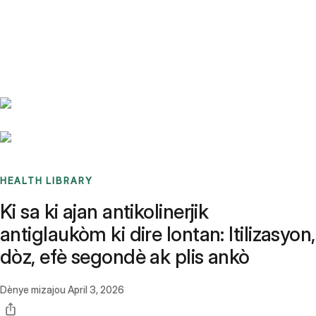
Benchmarks
Stories
FAQ
Sign up / Log in
HEALTH LIBRARY
Ki sa ki ajan antikolinerjik
antiglaukòm ki dire lontan: Itilizasyon,
dòz, efè segondè ak plis ankò
Dènye mizajou
April 3, 2026