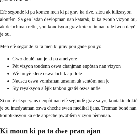
Efè segondè ki pa komen men ki pi grav ka rive, sitou ak itilizasyon
alontèm. Sa gen ladan devlopman nan katarak, ki ka twoub vizyon ou,
ak detachman retin, yon kondisyon grav kote retin nan rale lwen dèyè
je ou.
Men efè segondè ki ra men ki grav pou gade pou yo:
Gwo doulè nan je ki pa amelyore
Pèt vizyon toudenn oswa chanjman enpòtan nan vizyon
Wè limyè klere oswa tach k ap flote
Nausea oswa vomisman ansanm ak sentòm nan je
Siy reyaksyon alèjik tankou gratèl oswa anfle
Si ou fè eksperyans nenpòt nan efè segondè grav sa yo, kontakte doktè
je ou imedyatman oswa chèche swen medikal ijans. Tretman bonè nan
konplikasyon ka ede anpeche pwoblèm vizyon pèmanan.
Ki moun ki pa ta dwe pran ajan