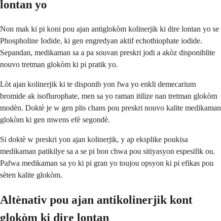
lontan yo
Non mak ki pi koni pou ajan antiglokòm kolinerjik ki dire lontan yo se
Phospholine Iodide, ki gen engredyan aktif echothiophate iodide.
Sepandan, medikaman sa a pa souvan preskri jodi a akòz disponiblite
nouvo tretman glokòm ki pi pratik yo.
Lòt ajan kolinerjik ki te disponib yon fwa yo enkli demecarium
bromide ak isoflurophate, men sa yo raman itilize nan tretman glokòm
modèn. Doktè je w gen plis chans pou preskri nouvo kalite medikaman
glokòm ki gen mwens efè segondè.
Si doktè w preskri yon ajan kolinerjik, y ap eksplike poukisa
medikaman patikilye sa a se pi bon chwa pou sitiyasyon espesifik ou.
Pafwa medikaman sa yo ki pi gran yo toujou opsyon ki pi efikas pou
sèten kalite glokòm.
Altènativ pou ajan antikolinerjik kont
glokòm ki dire lontan