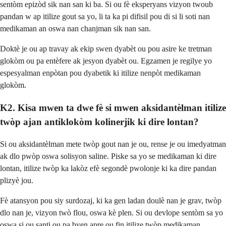
sentòm epizòd sik nan san ki ba. Si ou fè eksperyans vizyon twoub
pandan w ap itilize gout sa yo, li ta ka pi difisil pou di si li soti nan
medikaman an oswa nan chanjman sik nan san.
Doktè je ou ap travay ak ekip swen dyabèt ou pou asire ke tretman
glokòm ou pa entèfere ak jesyon dyabèt ou. Egzamen je regilye yo
espesyalman enpòtan pou dyabetik ki itilize nenpòt medikaman
glokòm.
K2. Kisa mwen ta dwe fè si mwen aksidantèlman itilize
twòp ajan antiklokòm kolinerjik ki dire lontan?
Si ou aksidantèlman mete twòp gout nan je ou, rense je ou imedyatman
ak dlo pwòp oswa solisyon saline. Piske sa yo se medikaman ki dire
lontan, itilize twòp ka lakòz efè segondè pwolonje ki ka dire pandan
plizyè jou.
Fè atansyon pou siy surdozaj, ki ka gen ladan doulè nan je grav, twòp
dlo nan je, vizyon twò flou, oswa kè plen. Si ou devlope sentòm sa yo
oswa si ou santi ou pa byen apre ou fin itilize twòp medikaman,