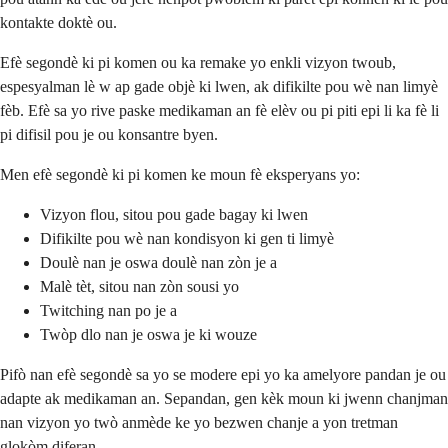
kontakte doktè ou.
Efè segondè ki pi komen ou ka remake yo enkli vizyon twoub,
espesyalman lè w ap gade objè ki lwen, ak difikilte pou wè nan limyè
fèb. Efè sa yo rive paske medikaman an fè elèv ou pi piti epi li ka fè li
pi difisil pou je ou konsantre byen.
Men efè segondè ki pi komen ke moun fè eksperyans yo:
Vizyon flou, sitou pou gade bagay ki lwen
Difikilte pou wè nan kondisyon ki gen ti limyè
Doulè nan je oswa doulè nan zòn je a
Malè tèt, sitou nan zòn sousi yo
Twitching nan po je a
Twòp dlo nan je oswa je ki wouze
Pifò nan efè segondè sa yo se modere epi yo ka amelyore pandan je ou
adapte ak medikaman an. Sepandan, gen kèk moun ki jwenn chanjman
nan vizyon yo twò anmède ke yo bezwen chanje a yon tretman
glokòm diferan.