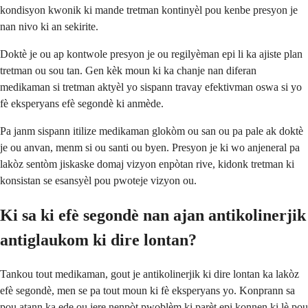
kondisyon kwonik ki mande tretman kontinyèl pou kenbe presyon je
nan nivo ki an sekirite.
Doktè je ou ap kontwole presyon je ou regilyèman epi li ka ajiste plan
tretman ou sou tan. Gen kèk moun ki ka chanje nan diferan
medikaman si tretman aktyèl yo sispann travay efektivman oswa si yo
fè eksperyans efè segondè ki anmède.
Pa janm sispann itilize medikaman glokòm ou san ou pa pale ak doktè
je ou anvan, menm si ou santi ou byen. Presyon je ki wo anjeneral pa
lakòz sentòm jiskaske domaj vizyon enpòtan rive, kidonk tretman ki
konsistan se esansyèl pou pwoteje vizyon ou.
Ki sa ki efè segondè nan ajan antikolinerjik
antiglaukom ki dire lontan?
Tankou tout medikaman, gout je antikolinerjik ki dire lontan ka lakòz
efè segondè, men se pa tout moun ki fè eksperyans yo. Konprann sa
pou atann ka ede ou jere nenpòt pwoblèm ki parèt epi konnen ki lè pou