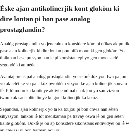
Èske ajan antikolinerjik kont glokòm ki
dire lontan pi bon pase analòg
prostaglandin?
Analòg prostaglandin yo jeneralman konsidere kòm pi efikas ak pratik
pase ajan kolinerjik ki dire lontan pou pifò moun ki gen glokòm. Yo
tipikman bese presyon nan je pi konsistan epi yo gen mwens efè
segondè ki anmède.
Avantaj prensipal analòg prostaglandin yo se orè dòz yon fwa pa jou
yo ak lefèt ke yo pa lakòz pwoblèm vizyon ke ajan kolinerjik souvan
fè. Pifò moun ka kontinye aktivite nòmal chak jou yo san vizyon
twoub ak sansiblite limyè ke gout kolinerjik ka lakòz.
Sepandan, ajan kolinerjik yo ta ka toujou pi bon chwa nan sèten
sitiyasyon, tankou lè lòt medikaman pa travay oswa lè ou gen sèten
kalite glokòm. Doktè je ou ap konsidere sikonstans endividyèl ou lè w
ap chwazi pi bon tretman pou ou.