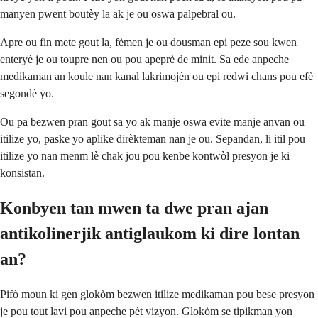
manyen pwent boutèy la ak je ou oswa palpebral ou.
Apre ou fin mete gout la, fèmen je ou dousman epi peze sou kwen
enteryè je ou toupre nen ou pou apeprè de minit. Sa ede anpeche
medikaman an koule nan kanal lakrimojèn ou epi redwi chans pou efè
segondè yo.
Ou pa bezwen pran gout sa yo ak manje oswa evite manje anvan ou
itilize yo, paske yo aplike dirèkteman nan je ou. Sepandan, li itil pou
itilize yo nan menm lè chak jou pou kenbe kontwòl presyon je ki
konsistan.
Konbyen tan mwen ta dwe pran ajan
antikolinerjik antiglaukom ki dire lontan
an?
Pifò moun ki gen glokòm bezwen itilize medikaman pou bese presyon
je pou tout lavi pou anpeche pèt vizyon. Glokòm se tipikman yon