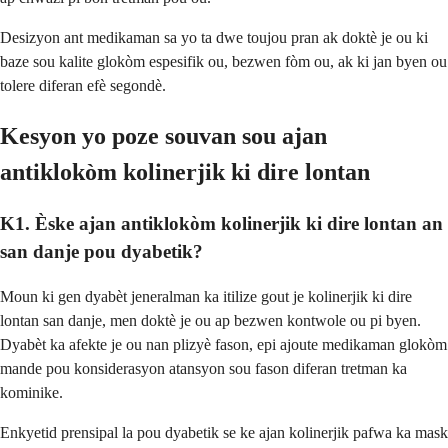
Desizyon ant medikaman sa yo ta dwe toujou pran ak doktè je ou ki
baze sou kalite glokòm espesifik ou, bezwen fòm ou, ak ki jan byen ou
tolere diferan efè segondè.
Kesyon yo poze souvan sou ajan
antiklokòm kolinerjik ki dire lontan
K1. Èske ajan antiklokòm kolinerjik ki dire lontan an
san danje pou dyabetik?
Moun ki gen dyabèt jeneralman ka itilize gout je kolinerjik ki dire
lontan san danje, men doktè je ou ap bezwen kontwole ou pi byen.
Dyabèt ka afekte je ou nan plizyè fason, epi ajoute medikaman glokòm
mande pou konsiderasyon atansyon sou fason diferan tretman ka
kominike.
Enkyetid prensipal la pou dyabetik se ke ajan kolinerjik pafwa ka mask