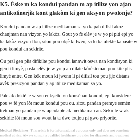
K5. Èske m ka kondui pandan m ap itilize yon ajan
antikolinerjik kont glakòm ki gen aksyon pwolonje?
Kondui pandan w ap itilize medikaman sa yo kapab difisil akoz
chanjman nan vizyon yo lakòz. Gout yo fè elèv je w yo pi piti epi yo
ka lakòz vizyon flou, sitou pou objè ki lwen, sa ki ka afekte kapasite w
pou kondui an sekirite.
Ou pral gen plis difikilte pou kondui lannwit oswa nan kondisyon ki
gen ti limyè, paske elèv je w yo p ap dilate kòrèkteman pou kite plis
limyè antre. Gen kèk moun ki jwenn li pi difisil tou pou jije distans
avèk presizyon pandan y ap itilize medikaman sa yo.
Pale ak doktè je w sou enkyetid ou konsènan kondui, epi konsidere
pou w fè yon lòt moun kondui pou ou, sitou pandan premye semèn
tretman yo pandan je w ap adapte ak medikaman an. Sekirite w ak
sekirite lòt moun sou wout la ta dwe toujou pi gwo priyorite.
Medical Disclaimer:
This article is for informational purposes only and does not constitute
medical advice. Always consult a qualified healthcare provider for diagnosis and treatment