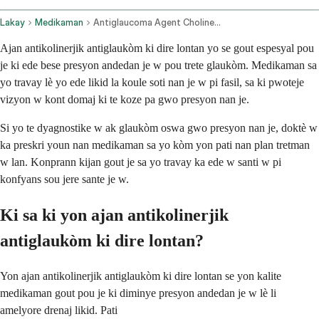
Lakay
Medikaman
Antiglaucoma Agent Cholinergic Long Acting Ophthalmic Route
Ajan antikolinerjik antiglaukòm ki dire lontan yo se gout espesyal pou
je ki ede bese presyon andedan je w pou trete glaukòm. Medikaman sa
yo travay lè yo ede likid la koule soti nan je w pi fasil, sa ki pwoteje
vizyon w kont domaj ki te koze pa gwo presyon nan je.
Si yo te dyagnostike w ak glaukòm oswa gwo presyon nan je, doktè w
ka preskri youn nan medikaman sa yo kòm yon pati nan plan tretman
w lan. Konprann kijan gout je sa yo travay ka ede w santi w pi
konfyans sou jere sante je w.
Ki sa ki yon ajan antikolinerjik
antiglaukòm ki dire lontan?
Yon ajan antikolinerjik antiglaukòm ki dire lontan se yon kalite
medikaman gout pou je ki diminye presyon andedan je w lè li
amelyore drenaj likid. Pati