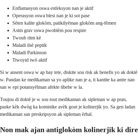
Enflamasyon oswa enfeksyon nan je aktif
Operasyon oswa blesi nan je ki sot pase
Sèten kalite glokòm, patikilyèman glokòm ang-fèmen
Astm grav oswa pwoblèm pou respire
Twoub ritm kè
Maladi ilsè peptik
Maladi Parkinson
Tiwoyid twò aktif
Si w ansent oswa w ap bay tete, diskite sou risk ak benefis yo ak doktè
w. Pandan ke medikaman sa yo aplike nan je a, ti kantite ka antre nan
san w epi potansyèlman afekte tibebe w la.
Toujou di doktè je w sou tout medikaman ak sipleman w ap pran,
paske kèk dwòg ka kominike avèk gout je kolinerjik yo. Sa gen ladan
medikaman san preskripsyon ak sipleman èrbal.
Non mak ajan antiglokòm kolinerjik ki dire