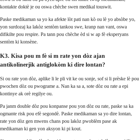
kontakte doktè je ou oswa chèche swen medikal touswit.
Paske medikaman sa yo ka afekte lòt pati nan kò ou lè yo absòbe yo,
yon surdozaj ka lakòz sentòm tankou swe, kranp nan vant, oswa
difikilte pou respire. Pa tann pou chèche èd si w ap fè eksperyans
sentòm ki konsène.
K3. Kisa pou m fè si m rate yon dòz ajan
antikolinerjik antiglokòm ki dire lontan?
Si ou rate yon dòz, aplike li le pli vit ke ou sonje, sof si li prèske lè pou
pwochen dòz ou pwograme a. Nan ka sa a, sote dòz ou rate a epi
kontinye ak orè regilye ou.
Pa janm double dòz pou konpanse pou yon dòz ou rate, paske sa ka
ogmante risk pou efè segondè. Paske medikaman sa yo dire lontan,
rate yon dòz gen mwens chans pou lakòz pwoblèm pase ak
medikaman ki gen yon aksyon ki pi kout.