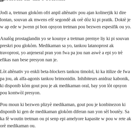
Jodi a, tretman glokòm ofri anpil altènativ pou ajan kolinerjik ki dire
lontan, souvan ak mwens efè segondè ak orè dòz ki pi pratik. Doktè je
w ap ede w jwenn pi bon opsyon tretman pou bezwen espesifik ou yo.
Analòg prostaglandin yo se kounye a tretman premye liy ki pi souvan
preskri pou glokòm. Medikaman sa yo, tankou latanoprost ak
travoprost, yo anjeneral pran yon fwa pa jou nan aswè a epi yo trè
efikas nan bese presyon nan je.
Lòt altènativ yo enkli beta-blockers tankou timolol, ki ka itilize de fwa
pa jou, ak alfa-agonis tankou brimonidin. Inhibiteurs anidraz kabonik,
ki disponib kòm gout pou je ak medikaman oral, bay yon lòt opsyon
pou kontwòl presyon.
Pou moun ki bezwen plizyè medikaman, gout pou je konbinezon ki
disponib ki gen de medikaman glokòm diferan nan yon sèl boutèy. Sa
ka fè woutin tretman ou pi senp epi amelyore kapasite w pou w rete ak
orè medikaman ou.