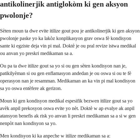
antikolinerjik antiglokòm ki gen aksyon
pwolonje?
Sèten moun ta dwe evite itilize gout pou je antikolinerjik ki gen aksyon
pwolonje paske yo ka lakòz konplikasyon grav oswa fè kondisyon
sante ki egziste deja vin pi mal. Doktè je ou pral revize istwa medikal
ou anvan yo preskri medikaman sa a.
Ou pa ta dwe itilize gout sa yo si ou gen sèten kondisyon nan je,
patikilyèman si ou gen enflamasyon andedan je ou oswa si ou te fè
operasyon nan je resamman. Medikaman an ka vin pi mal kondisyon
sa yo oswa entèfere ak gerizon.
Moun ki gen kondisyon medikal espesifik bezwen itilize gout sa yo
avèk anpil prekosyon oswa evite yo nèt. Doktè w ap evalye ak anpil
atansyon benefis ak risk yo anvan li preskri medikaman sa a si w gen
nenpòt nan kondisyon sa yo.
Men kondisyon ki ka anpeche w itilize medikaman sa a: