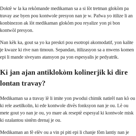
Doktè w la ka rekòmande medikaman sa a si lòt tretman glokòm pa
travay ase byen pou kontwole presyon nan je w. Pafwa yo itilize li an
konbinezon ak lòt medikaman glokòm pou reyalize yon pi bon
kontwòl presyon.
Nan kèk ka, gout sa yo ka preskri pou esotropi akomodatif, yon kalite
je kwaze ki rive nan timoun. Sepandan, itilizasyon sa a mwens komen
epi li mande siveyans atansyon pa yon espesyalis je pedyatrik.
Ki jan ajan antiklokòm kolinerjik ki dire
lontan travay?
Medikaman sa a travay lè li imite yon pwodui chimik natirèl nan kò ou
ki rele asetilkolin, ki ede kontwole divès fonksyon nan je ou. Lè ou
mete gout yo nan je ou, yo mare ak reseptè espesyal ki kontwole misk
ki ozalantou sistèm drenaj je ou.
Medikaman an fè elèv ou a vin pi piti epi li chanje fòm lantiy nan je