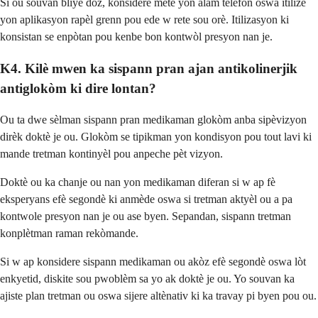
Si ou souvan bliye dòz, konsidere mete yon alam telefòn oswa itilize
yon aplikasyon rapèl grenn pou ede w rete sou orè. Itilizasyon ki
konsistan se enpòtan pou kenbe bon kontwòl presyon nan je.
K4. Kilè mwen ka sispann pran ajan antikolinerjik
antiglokòm ki dire lontan?
Ou ta dwe sèlman sispann pran medikaman glokòm anba sipèvizyon
dirèk doktè je ou. Glokòm se tipikman yon kondisyon pou tout lavi ki
mande tretman kontinyèl pou anpeche pèt vizyon.
Doktè ou ka chanje ou nan yon medikaman diferan si w ap fè
eksperyans efè segondè ki anmède oswa si tretman aktyèl ou a pa
kontwole presyon nan je ou ase byen. Sepandan, sispann tretman
konplètman raman rekòmande.
Si w ap konsidere sispann medikaman ou akòz efè segondè oswa lòt
enkyetid, diskite sou pwoblèm sa yo ak doktè je ou. Yo souvan ka
ajiste plan tretman ou oswa sijere altènativ ki ka travay pi byen pou ou.