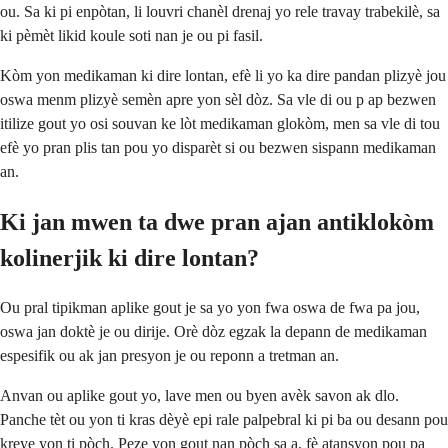
ou. Sa ki pi enpòtan, li louvri chanèl drenaj yo rele travay trabekilè, sa
ki pèmèt likid koule soti nan je ou pi fasil.
Kòm yon medikaman ki dire lontan, efè li yo ka dire pandan plizyè jou
oswa menm plizyè semèn apre yon sèl dòz. Sa vle di ou p ap bezwen
itilize gout yo osi souvan ke lòt medikaman glokòm, men sa vle di tou
efè yo pran plis tan pou yo disparèt si ou bezwen sispann medikaman
an.
Ki jan mwen ta dwe pran ajan antiklokòm
kolinerjik ki dire lontan?
Ou pral tipikman aplike gout je sa yo yon fwa oswa de fwa pa jou,
oswa jan doktè je ou dirije. Orè dòz egzak la depann de medikaman
espesifik ou ak jan presyon je ou reponn a tretman an.
Anvan ou aplike gout yo, lave men ou byen avèk savon ak dlo.
Panche tèt ou yon ti kras dèyè epi rale palpebral ki pi ba ou desann pou
kreye yon ti pòch. Peze yon gout nan pòch sa a, fè atansyon pou pa