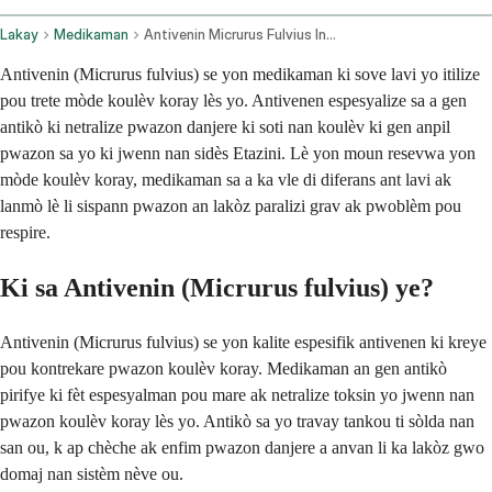
Lakay
Medikaman
Antivenin Micrurus Fulvius Intravenous Route
Antivenin (Micrurus fulvius) se yon medikaman ki sove lavi yo itilize
pou trete mòde koulèv koray lès yo. Antivenen espesyalize sa a gen
antikò ki netralize pwazon danjere ki soti nan koulèv ki gen anpil
pwazon sa yo ki jwenn nan sidès Etazini. Lè yon moun resevwa yon
mòde koulèv koray, medikaman sa a ka vle di diferans ant lavi ak
lanmò lè li sispann pwazon an lakòz paralizi grav ak pwoblèm pou
respire.
Ki sa Antivenin (Micrurus fulvius) ye?
Antivenin (Micrurus fulvius) se yon kalite espesifik antivenen ki kreye
pou kontrekare pwazon koulèv koray. Medikaman an gen antikò
pirifye ki fèt espesyalman pou mare ak netralize toksin yo jwenn nan
pwazon koulèv koray lès yo. Antikò sa yo travay tankou ti sòlda nan
san ou, k ap chèche ak enfim pwazon danjere a anvan li ka lakòz gwo
domaj nan sistèm nève ou.