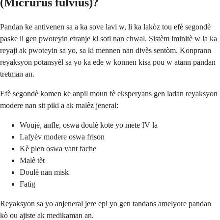
(Micrurus fulvius)?
Pandan ke antivenen sa a ka sove lavi w, li ka lakòz tou efè segondè
paske li gen pwoteyin etranje ki soti nan chwal. Sistèm iminitè w la ka
reyaji ak pwoteyin sa yo, sa ki mennen nan divès sentòm. Konprann
reyaksyon potansyèl sa yo ka ede w konnen kisa pou w atann pandan
tretman an.
Efè segondè komen ke anpil moun fè eksperyans gen ladan reyaksyon
modere nan sit piki a ak malèz jeneral:
Woujè, anfle, oswa doulè kote yo mete IV la
Lafyèv modere oswa frison
Kè plen oswa vant fache
Malè tèt
Doulè nan misk
Fatig
Reyaksyon sa yo anjeneral jere epi yo gen tandans amelyore pandan
kò ou ajiste ak medikaman an.