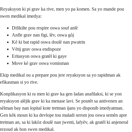
Reyaksyon ki pi grav ka rive, men yo pa komen. Sa yo mande pou
swen medikal imedya:
Difikilte pou respire oswa souf anlè
Anfle grav nan figi, lèv, oswa gòj
Kè ki bat rapid oswa doulè nan pwatrin
Vètij grav oswa endispoze
Eritasyon oswa gratèl ki gaye
Move kè grav oswa vomisman
Ekip medikal ou a prepare pou jere reyaksyon sa yo rapidman ak
efikasman si yo rive.
Konplikasyon ki ra men ki grav ka gen ladan anafilaksi, ki se yon
reyaksyon alèjik grav ki ka menase lavi. Se poutèt sa antivenen an
sèlman bay nan lopital kote tretman ijans yo disponib imedyatman.
Gen kèk moun ki ka devlope tou maladi serom jou oswa semèn apre
tretman an, sa ki lakòz doulè nan jwenti, lafyèv, ak gratèl ki anjeneral
rezoud ak bon swen medikal.