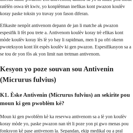
ratèlèn oswa tèt kwiv, yo konplètman inefikas kont pwazon koulèv
koray paske toksin yo travay yon fason diferan.
Efikasite nenpòt antivenom depann de jan li matche ak pwazon
espesifik li fèt pou trete a. Antivenom koulèv koray trè efikas kont
mòde koulèv koray lès lè yo bay li rapidman, men li pa ofri okenn
pwoteksyon kont lòt espès koulèv ki gen pwazon. Espesifikasyon sa a
se tou de yon fòs ak yon limit nan tretman antivenom.
Kesyon yo poze souvan sou Antivenin
(Micrurus fulvius)
K1. Èske Antivenin (Micrurus fulvius) an sekirite pou
moun ki gen pwoblèm kè?
Moun ki gen pwoblèm kè ka resevwa antivenom sa a lè yon koulèv
koray mòde yo, paske pwazon nan tèt li poze yon pi gwo menas pou
fonksyon kè pase antivenom la. Sepandan, ekip medikal ou a pral