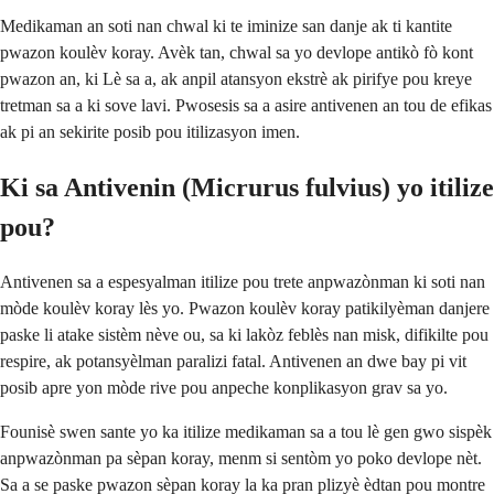
Medikaman an soti nan chwal ki te iminize san danje ak ti kantite
pwazon koulèv koray. Avèk tan, chwal sa yo devlope antikò fò kont
pwazon an, ki Lè sa a, ak anpil atansyon ekstrè ak pirifye pou kreye
tretman sa a ki sove lavi. Pwosesis sa a asire antivenen an tou de efikas
ak pi an sekirite posib pou itilizasyon imen.
Ki sa Antivenin (Micrurus fulvius) yo itilize
pou?
Antivenen sa a espesyalman itilize pou trete anpwazònman ki soti nan
mòde koulèv koray lès yo. Pwazon koulèv koray patikilyèman danjere
paske li atake sistèm nève ou, sa ki lakòz feblès nan misk, difikilte pou
respire, ak potansyèlman paralizi fatal. Antivenen an dwe bay pi vit
posib apre yon mòde rive pou anpeche konplikasyon grav sa yo.
Founisè swen sante yo ka itilize medikaman sa a tou lè gen gwo sispèk
anpwazònman pa sèpan koray, menm si sentòm yo poko devlope nèt.
Sa a se paske pwazon sèpan koray la ka pran plizyè èdtan pou montre