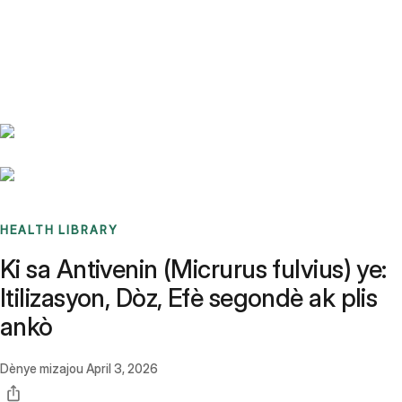
Benchmarks
Stories
FAQ
Sign up / Log in
HEALTH LIBRARY
Ki sa Antivenin (Micrurus fulvius) ye:
Itilizasyon, Dòz, Efè segondè ak plis
ankò
Dènye mizajou
April 3, 2026