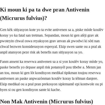
Ki moun ki pa ta dwe pran Antivenin
(Micrurus fulvius)?
Gen kèk sitiyasyon kote yo ta evite antivenen sa a, piske mòde koulèv
koray yo ka fatal san tretman. Sepandan, moun ki gen alèji grav ak
pwoteyin chwal oswa reyaksyon grav anvan ak pwodwi ki sòti nan
chwal bezwen konsiderasyon espesyal. Ekip swen sante ou a pral ak
anpil atansyon peze risk ak benefis nan sitiyasyon sa yo.
Fanm ansent ka resevwa antivenen sa a si yon koulèv koray mòde yo,
paske benefis yo depase anpil risk potansyèl pou tibebe a. Menm jan
an tou, moun ki gen lòt kondisyon medikal tipikman toujou resevwa
antivenen an paske anpwazònman koulèv koray la tèlman danjere.
Ekip medikal ou a pral pran prekosyon siplemantè epi kontwole ou pi
byen si ou gen kondisyon sante ki kache.
Non Mak Antivenin (Micrurus fulvius)