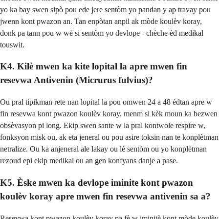
yo ka bay swen sipò pou ede jere sentòm yo pandan y ap travay pou
jwenn kont pwazon an. Tan enpòtan anpil ak mòde koulèv koray,
donk pa tann pou w wè si sentòm yo devlope - chèche èd medikal
touswit.
K4. Kilè mwen ka kite lopital la apre mwen fin
resevwa Antivenin (Micrurus fulvius)?
Ou pral tipikman rete nan lopital la pou omwen 24 a 48 èdtan apre w
fin resevwa kont pwazon koulèv koray, menm si kèk moun ka bezwen
obsèvasyon pi long. Ekip swen sante w la pral kontwole respire w,
fonksyon misk ou, ak eta jeneral ou pou asire toksin nan te konplètman
netralize. Ou ka anjeneral ale lakay ou lè sentòm ou yo konplètman
rezoud epi ekip medikal ou an gen konfyans danje a pase.
K5. Èske mwen ka devlope iminite kont pwazon
koulèv koray apre mwen fin resevwa antivenin sa a?
Resevwa kont pwazon koulèv koray pa fè w iminitè kont mòde koulèv