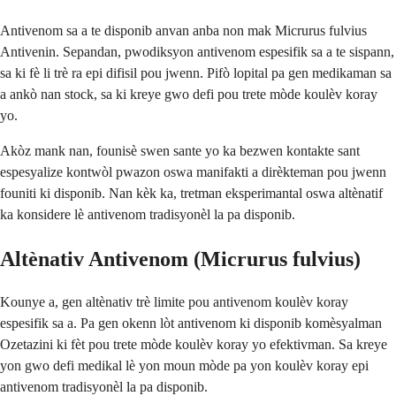
Antivenom sa a te disponib anvan anba non mak Micrurus fulvius
Antivenin. Sepandan, pwodiksyon antivenom espesifik sa a te sispann,
sa ki fè li trè ra epi difisil pou jwenn. Pifò lopital pa gen medikaman sa
a ankò nan stock, sa ki kreye gwo defi pou trete mòde koulèv koray
yo.
Akòz mank nan, founisè swen sante yo ka bezwen kontakte sant
espesyalize kontwòl pwazon oswa manifakti a dirèkteman pou jwenn
founiti ki disponib. Nan kèk ka, tretman eksperimantal oswa altènatif
ka konsidere lè antivenom tradisyonèl la pa disponib.
Altènativ Antivenom (Micrurus fulvius)
Kounye a, gen altènativ trè limite pou antivenom koulèv koray
espesifik sa a. Pa gen okenn lòt antivenom ki disponib komèsyalman
Ozetazini ki fèt pou trete mòde koulèv koray yo efektivman. Sa kreye
yon gwo defi medikal lè yon moun mòde pa yon koulèv koray epi
antivenom tradisyonèl la pa disponib.