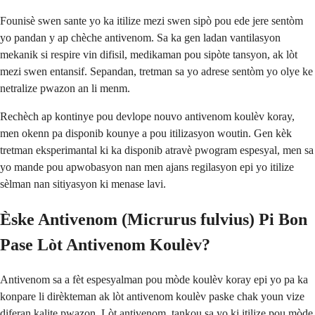
Founisè swen sante yo ka itilize mezi swen sipò pou ede jere sentòm
yo pandan y ap chèche antivenom. Sa ka gen ladan vantilasyon
mekanik si respire vin difisil, medikaman pou sipòte tansyon, ak lòt
mezi swen entansif. Sepandan, tretman sa yo adrese sentòm yo olye ke
netralize pwazon an li menm.
Rechèch ap kontinye pou devlope nouvo antivenom koulèv koray,
men okenn pa disponib kounye a pou itilizasyon woutin. Gen kèk
tretman eksperimantal ki ka disponib atravè pwogram espesyal, men sa
yo mande pou apwobasyon nan men ajans regilasyon epi yo itilize
sèlman nan sitiyasyon ki menase lavi.
Èske Antivenom (Micrurus fulvius) Pi Bon
Pase Lòt Antivenom Koulèv?
Antivenom sa a fèt espesyalman pou mòde koulèv koray epi yo pa ka
konpare li dirèkteman ak lòt antivenom koulèv paske chak youn vize
diferan kalite pwazon. Lòt antivenom, tankou sa yo ki itilize pou mòde