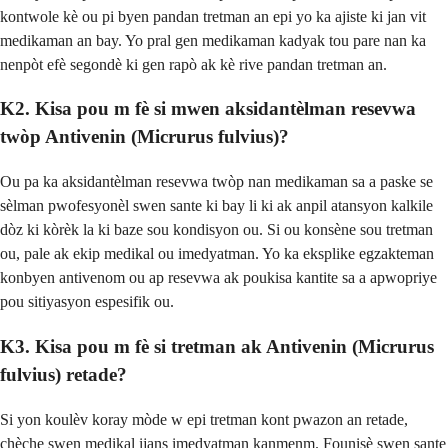
kontwole kè ou pi byen pandan tretman an epi yo ka ajiste ki jan vit
medikaman an bay. Yo pral gen medikaman kadyak tou pare nan ka
nenpòt efè segondè ki gen rapò ak kè rive pandan tretman an.
K2. Kisa pou m fè si mwen aksidantèlman resevwa
twòp Antivenin (Micrurus fulvius)?
Ou pa ka aksidantèlman resevwa twòp nan medikaman sa a paske se
sèlman pwofesyonèl swen sante ki bay li ki ak anpil atansyon kalkile
dòz ki kòrèk la ki baze sou kondisyon ou. Si ou konsène sou tretman
ou, pale ak ekip medikal ou imedyatman. Yo ka eksplike egzakteman
konbyen antivenom ou ap resevwa ak poukisa kantite sa a apwopriye
pou sitiyasyon espesifik ou.
K3. Kisa pou m fè si tretman ak Antivenin (Micrurus
fulvius) retade?
Si yon koulèv koray mòde w epi tretman kont pwazon an retade,
chèche swen medikal ijans imedyatman kanmenm. Founisè swen sante