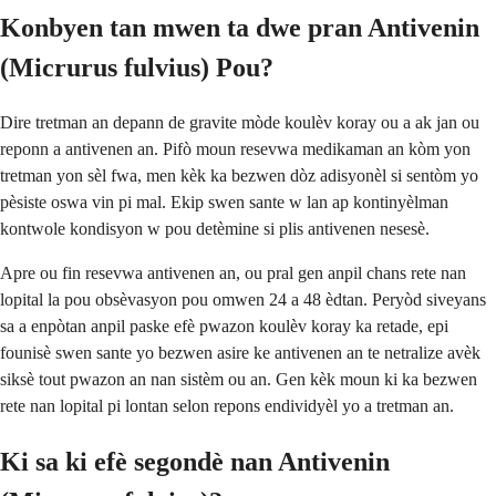
Konbyen tan mwen ta dwe pran Antivenin
(Micrurus fulvius) Pou?
Dire tretman an depann de gravite mòde koulèv koray ou a ak jan ou
reponn a antivenen an. Pifò moun resevwa medikaman an kòm yon
tretman yon sèl fwa, men kèk ka bezwen dòz adisyonèl si sentòm yo
pèsiste oswa vin pi mal. Ekip swen sante w lan ap kontinyèlman
kontwole kondisyon w pou detèmine si plis antivenen nesesè.
Apre ou fin resevwa antivenen an, ou pral gen anpil chans rete nan
lopital la pou obsèvasyon pou omwen 24 a 48 èdtan. Peryòd siveyans
sa a enpòtan anpil paske efè pwazon koulèv koray ka retade, epi
founisè swen sante yo bezwen asire ke antivenen an te netralize avèk
siksè tout pwazon an nan sistèm ou an. Gen kèk moun ki ka bezwen
rete nan lopital pi lontan selon repons endividyèl yo a tretman an.
Ki sa ki efè segondè nan Antivenin