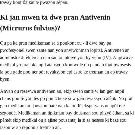
travay kont lòt kalite pwazon sèpan.
Ki jan mwen ta dwe pran Antivenin
(Micrurus fulvius)?
Ou pa ka pran medikaman sa a poukont ou - li dwe bay pa
pwofesyonèl swen sante nan yon anviwònman lopital. Antivenen an
administre dirèkteman nan san ou atravè yon liy venn (IV). Anplwaye
medikal yo pral ak anpil atansyon kontwole ou pandan tout pwosesis
la pou gade pou nenpòt reyaksyon epi asire ke tretman an ap travay
byen.
Anvan ou resevwa antivenen an, ekip swen sante w lan gen anpil
chans pou fè yon tès po pou tcheke si w gen reyaksyon alèjik. Yo pral
gen medikaman ijans tou pare nan ka ou fè eksperyans nenpòt efè
segondè. Medikaman an tipikman bay dousman sou plizyè èdtan, sa ki
pèmèt ekip medikal ou a ajiste pousantaj la si sa nesesè ki baze sou
fason w ap reponn a tretman an.