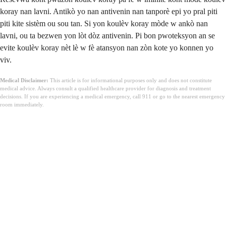
koray nan lavni. Antikò yo nan antivenin nan tanporè epi yo pral piti
piti kite sistèm ou sou tan. Si yon koulèv koray mòde w ankò nan
lavni, ou ta bezwen yon lòt dòz antivenin. Pi bon pwoteksyon an se
evite koulèv koray nèt lè w fè atansyon nan zòn kote yo konnen yo
viv.
Medical Disclaimer:
This article is for informational purposes only and does not constitute
medical advice. Always consult a qualified healthcare provider for diagnosis and treatment
decisions. If you are experiencing a medical emergency, call 911 or go to the nearest emergency
room immediately.