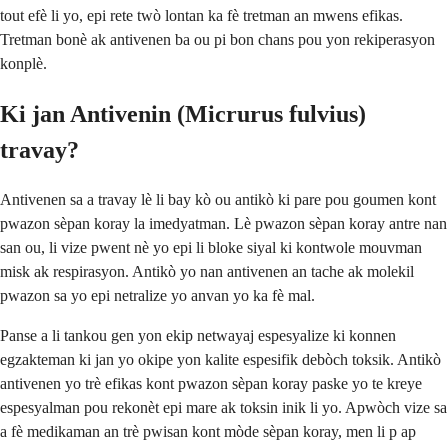
tout efè li yo, epi rete twò lontan ka fè tretman an mwens efikas.
Tretman bonè ak antivenen ba ou pi bon chans pou yon rekiperasyon
konplè.
Ki jan Antivenin (Micrurus fulvius)
travay?
Antivenen sa a travay lè li bay kò ou antikò ki pare pou goumen kont
pwazon sèpan koray la imedyatman. Lè pwazon sèpan koray antre nan
san ou, li vize pwent nè yo epi li bloke siyal ki kontwole mouvman
misk ak respirasyon. Antikò yo nan antivenen an tache ak molekil
pwazon sa yo epi netralize yo anvan yo ka fè mal.
Panse a li tankou gen yon ekip netwayaj espesyalize ki konnen
egzakteman ki jan yo okipe yon kalite espesifik debòch toksik. Antikò
antivenen yo trè efikas kont pwazon sèpan koray paske yo te kreye
espesyalman pou rekonèt epi mare ak toksin inik li yo. Apwòch vize sa
a fè medikaman an trè pwisan kont mòde sèpan koray, men li p ap