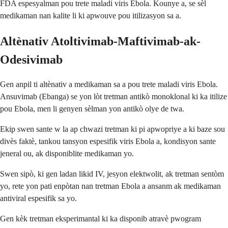
FDA espesyalman pou trete maladi viris Ebola. Kounye a, se sèl
medikaman nan kalite li ki apwouve pou itilizasyon sa a.
Altènativ Atoltivimab-Maftivimab-ak-
Odesivimab
Gen anpil ti altènativ a medikaman sa a pou trete maladi viris Ebola.
Ansuvimab (Ebanga) se yon lòt tretman antikò monoklonal ki ka itilize
pou Ebola, men li genyen sèlman yon antikò olye de twa.
Ekip swen sante w la ap chwazi tretman ki pi apwopriye a ki baze sou
divès faktè, tankou tansyon espesifik viris Ebola a, kondisyon sante
jeneral ou, ak disponiblite medikaman yo.
Swen sipò, ki gen ladan likid IV, jesyon elektwolit, ak tretman sentòm
yo, rete yon pati enpòtan nan tretman Ebola a ansanm ak medikaman
antiviral espesifik sa yo.
Gen kèk tretman eksperimantal ki ka disponib atravè pwogram