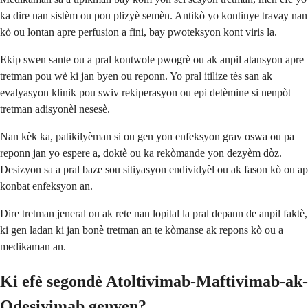
ka dire nan sistèm ou pou plizyè semèn. Antikò yo kontinye travay nan
kò ou lontan apre perfusion a fini, bay pwoteksyon kont viris la.
Ekip swen sante ou a pral kontwole pwogrè ou ak anpil atansyon apre
tretman pou wè ki jan byen ou reponn. Yo pral itilize tès san ak
evalyasyon klinik pou swiv rekiperasyon ou epi detèmine si nenpòt
tretman adisyonèl nesesè.
Nan kèk ka, patikilyèman si ou gen yon enfeksyon grav oswa ou pa
reponn jan yo espere a, doktè ou ka rekòmande yon dezyèm dòz.
Desizyon sa a pral baze sou sitiyasyon endividyèl ou ak fason kò ou ap
konbat enfeksyon an.
Dire tretman jeneral ou ak rete nan lopital la pral depann de anpil faktè,
ki gen ladan ki jan bonè tretman an te kòmanse ak repons kò ou a
medikaman an.
Ki efè segondè Atoltivimab-Maftivimab-ak-
Odesivimab genyen?