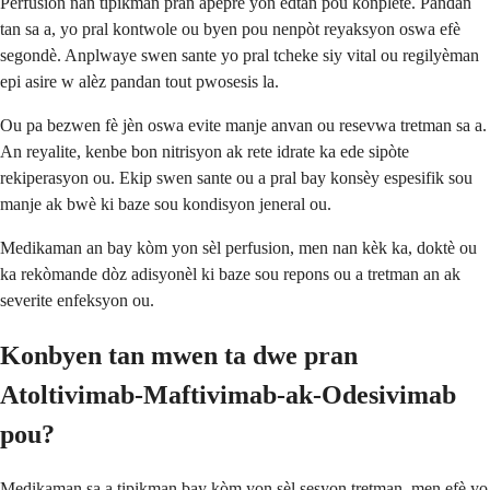
Perfusion nan tipikman pran apeprè yon èdtan pou konplete. Pandan
tan sa a, yo pral kontwole ou byen pou nenpòt reyaksyon oswa efè
segondè. Anplwaye swen sante yo pral tcheke siy vital ou regilyèman
epi asire w alèz pandan tout pwosesis la.
Ou pa bezwen fè jèn oswa evite manje anvan ou resevwa tretman sa a.
An reyalite, kenbe bon nitrisyon ak rete idrate ka ede sipòte
rekiperasyon ou. Ekip swen sante ou a pral bay konsèy espesifik sou
manje ak bwè ki baze sou kondisyon jeneral ou.
Medikaman an bay kòm yon sèl perfusion, men nan kèk ka, doktè ou
ka rekòmande dòz adisyonèl ki baze sou repons ou a tretman an ak
severite enfeksyon ou.
Konbyen tan mwen ta dwe pran
Atoltivimab-Maftivimab-ak-Odesivimab
pou?
Medikaman sa a tipikman bay kòm yon sèl sesyon tretman, men efè yo