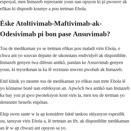
espesyal, men Inmazeb reprezante youn nan opsyon ki pi pwouve ak
efikas ki disponib kounye a pou tretman Ebola.
Èske Atoltivimab-Maftivimab-ak-
Odesivimab pi bon pase Ansuvimab?
Tou de medikaman yo se tretman efikas pou maladi viris Ebola, e
chwa ant yo souvan depann de sikonstans endividyèl ak disponiblite.
Inmazeb genyen twa diferan antikò, pandan ke Ansuvimab genyen
youn, ki teyorikman ta ka fè rezistans mwens pwobab ak Inmazeb.
Etid klinik yo montre tou de medikaman yo efikas nan trete Ebola lè
yo kòmanse bonè nan enfeksyon an. Apwòch twa antikò nan Inmazeb
ka bay yon pi gwo pwoteksyon kont viris la, men tou de tretman yo
demontre benefis enpòtan.
Ekip swen sante w la ap konsidere faktè tankou sitiyasyon espesifik
ou, tansyon viris Ebola a, lè tretman an fèt, ak disponiblite medikaman
an lè w ap chwazi ant opsyon sa yo.