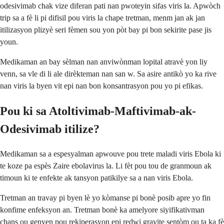
odesivimab chak vize diferan pati nan pwoteyin sifas viris la. Apwòch
trip sa a fè li pi difisil pou viris la chape tretman, menm jan ak jan
itilizasyon plizyè seri fèmen sou yon pòt bay pi bon sekirite pase jis
youn.
Medikaman an bay sèlman nan anviwònman lopital atravè yon liy
venn, sa vle di li ale dirèkteman nan san w. Sa asire antikò yo ka rive
nan viris la byen vit epi nan bon konsantrasyon pou yo pi efikas.
Pou ki sa Atoltivimab-Maftivimab-ak-
Odesivimab itilize?
Medikaman sa a espesyalman apwouve pou trete maladi viris Ebola ki
te koze pa espès Zaire ebolavirus la. Li fèt pou tou de granmoun ak
timoun ki te enfekte ak tansyon patikilye sa a nan viris Ebola.
Tretman an travay pi byen lè yo kòmanse pi bonè posib apre yo fin
konfime enfeksyon an. Tretman bonè ka amelyore siyifikativman
chans ou genyen pou rekiperasyon epi redwi gravite sentòm ou ta ka fè