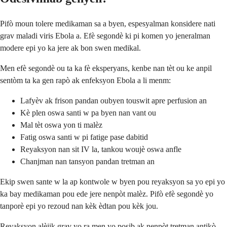
Pifò moun tolere medikaman sa a byen, espesyalman konsidere nati
grav maladi viris Ebola a. Efè segondè ki pi komen yo jeneralman
modere epi yo ka jere ak bon swen medikal.
Men efè segondè ou ta ka fè eksperyans, kenbe nan tèt ou ke anpil
sentòm ta ka gen rapò ak enfeksyon Ebola a li menm:
Lafyèv ak frison pandan oubyen touswit apre perfusion an
Kè plen oswa santi w pa byen nan vant ou
Mal tèt oswa yon ti malèz
Fatig oswa santi w pi fatige pase dabitid
Reyaksyon nan sit IV la, tankou woujè oswa anfle
Chanjman nan tansyon pandan tretman an
Ekip swen sante w la ap kontwole w byen pou reyaksyon sa yo epi yo
ka bay medikaman pou ede jere nenpòt malèz. Pifò efè segondè yo
tanporè epi yo rezoud nan kèk èdtan pou kèk jou.
Reyaksyon alèjik grav yo ra men yo posib ak nenpòt tretman antikò.