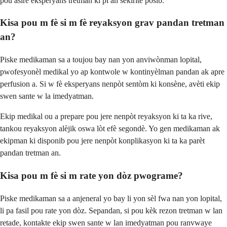
pou asire eksperyans tretman ki pi an sekirite posib.
Kisa pou m fè si m fè reyaksyon grav pandan tretman
an?
Piske medikaman sa a toujou bay nan yon anviwònman lopital,
pwofesyonèl medikal yo ap kontwole w kontinyèlman pandan ak apre
perfusion a. Si w fè eksperyans nenpòt sentòm ki konsène, avèti ekip
swen sante w la imedyatman.
Ekip medikal ou a prepare pou jere nenpòt reyaksyon ki ta ka rive,
tankou reyaksyon alèjik oswa lòt efè segondè. Yo gen medikaman ak
ekipman ki disponib pou jere nenpòt konplikasyon ki ta ka parèt
pandan tretman an.
Kisa pou m fè si m rate yon dòz pwograme?
Piske medikaman sa a anjeneral yo bay li yon sèl fwa nan yon lopital,
li pa fasil pou rate yon dòz. Sepandan, si pou kèk rezon tretman w lan
retade, kontakte ekip swen sante w lan imedyatman pou ranvwaye