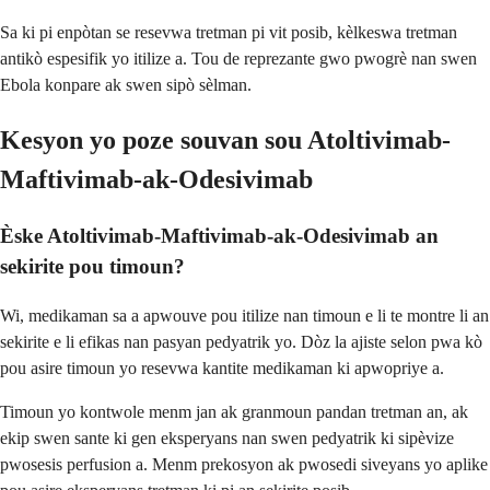
Sa ki pi enpòtan se resevwa tretman pi vit posib, kèlkeswa tretman
antikò espesifik yo itilize a. Tou de reprezante gwo pwogrè nan swen
Ebola konpare ak swen sipò sèlman.
Kesyon yo poze souvan sou Atoltivimab-
Maftivimab-ak-Odesivimab
Èske Atoltivimab-Maftivimab-ak-Odesivimab an
sekirite pou timoun?
Wi, medikaman sa a apwouve pou itilize nan timoun e li te montre li an
sekirite e li efikas nan pasyan pedyatrik yo. Dòz la ajiste selon pwa kò
pou asire timoun yo resevwa kantite medikaman ki apwopriye a.
Timoun yo kontwole menm jan ak granmoun pandan tretman an, ak
ekip swen sante ki gen eksperyans nan swen pedyatrik ki sipèvize
pwosesis perfusion a. Menm prekosyon ak pwosedi siveyans yo aplike