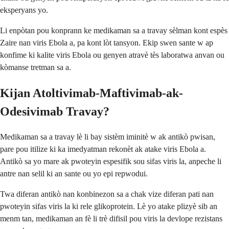
eksperyans yo.
Li enpòtan pou konprann ke medikaman sa a travay sèlman kont espès
Zaire nan viris Ebola a, pa kont lòt tansyon. Ekip swen sante w ap
konfime ki kalite viris Ebola ou genyen atravè tès laboratwa anvan ou
kòmanse tretman sa a.
Kijan Atoltivimab-Maftivimab-ak-
Odesivimab Travay?
Medikaman sa a travay lè li bay sistèm iminitè w ak antikò pwisan,
pare pou itilize ki ka imedyatman rekonèt ak atake viris Ebola a.
Antikò sa yo mare ak pwoteyin espesifik sou sifas viris la, anpeche li
antre nan selil ki an sante ou yo epi repwodui.
Twa diferan antikò nan konbinezon sa a chak vize diferan pati nan
pwoteyin sifas viris la ki rele glikoprotein. Lè yo atake plizyè sib an
menm tan, medikaman an fè li trè difisil pou viris la devlope rezistans