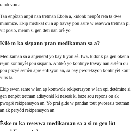
randevou a.
Tan enpòtan anpil nan tretman Ebola a, kidonk nenpòt reta ta dwe
minimize. Ekip medikal ou a ap travay pou asire w resevwa tretman pi
vit posib, menm si gen defi nan orè yo.
Kilè m ka sispann pran medikaman sa a?
Medikaman sa a anjeneral yo bay li yon sèl fwa, kidonk pa gen okenn
rejim kontinyèl pou sispann. Antikò yo kontinye travay nan sistèm ou
pou plizyè semèn apre enfizyon an, sa bay pwoteksyon kontinyèl kont
viris la.
Ekip swen sante w lan ap kontwole rekiperasyon w lan epi detèmine si
gen nenpòt tretman adisyonèl ki nesesè ki baze sou repons ou ak
pwogrè rekiperasyon an. Yo pral gide w pandan tout pwosesis tretman
an ak peryòd rekiperasyon an.
Èske m ka resevwa medikaman sa a si m gen lòt