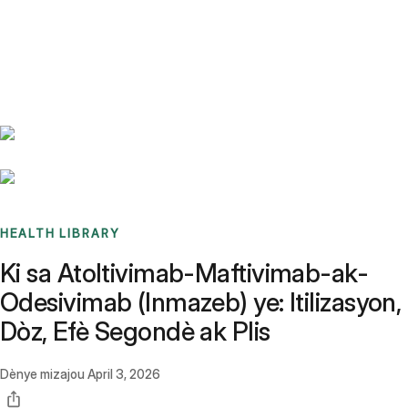
Benchmarks
Stories
FAQ
Sign up / Log in
HEALTH LIBRARY
Ki sa Atoltivimab-Maftivimab-ak-
Odesivimab (Inmazeb) ye: Itilizasyon,
Dòz, Efè Segondè ak Plis
Dènye mizajou
April 3, 2026