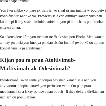
oswa chape tretman.
Yon fwa antikò yo mare ak viris la, yo siyal sistèm iminitè w pou detwi
konplèks viris-antikò yo. Pwosesis sa a ede diminye kantite viris nan
kò ou epi li bay sistèm iminitè natirèl ou yon pi bon chans pou konbat
enfeksyon an.
Sa a konsidere kòm yon tretman trè fò ak vize pou Ebola. Medikaman
an bay pwoteksyon imedya pandan sistèm iminitè pwòp kò ou aprann
konbat viris la pi efektivman.
Kijan pou m pran Atoltivimab-
Maftivimab-ak-Odesivimab?
Pwofesyonèl swen sante yo toujou bay medikaman sa a nan yon
anviwònman lopital atravè yon perfusion venn. Ou p ap pran
medikaman sa a lakay ou oswa nan bouch - li dwe delivre dirèkteman
nan san ou pou li efikas.