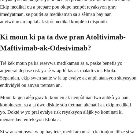
Ekip medikal ou a prepare pou okipe nenpòt reyaksyon grav
imedyatman, se poutèt sa medikaman sa a sèlman bay nan
anviwònman lopital ak sipò medikal konplè ki disponib.
Ki moun ki pa ta dwe pran Atoltivimab-
Maftivimab-ak-Odesivimab?
Trè kèk moun pa ka resevwa medikaman sa a, paske benefis yo
anjeneral depase risk yo lè w ap fè fas ak maladi viris Ebola.
Sepandan, ekip swen sante w la ap evalye ak anpil atansyon sitiyasyon
endividyèl ou anvan tretman an.
Moun ki gen alèji grav ki konnen ak nenpòt nan twa antikò yo nan
konbinezon sa a ta dwe diskite sou tretman altènatif ak ekip medikal
yo. Doktè w yo pral evalye risk reyaksyon alèjik yo kont nati ki
menase lavi enfeksyon Ebola a.
Si w ansent oswa w ap bay tete, medikaman sa a ka toujou itilize si sa