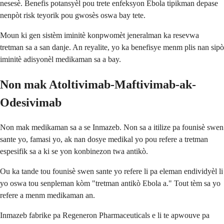
nesesè. Benefis potansyèl pou trete enfeksyon Ebola tipikman depase
nenpòt risk teyorik pou gwosès oswa bay tete.
Moun ki gen sistèm iminitè konpwomèt jeneralman ka resevwa
tretman sa a san danje. An reyalite, yo ka benefisye menm plis nan sipò
iminitè adisyonèl medikaman sa a bay.
Non mak Atoltivimab-Maftivimab-ak-
Odesivimab
Non mak medikaman sa a se Inmazeb. Non sa a itilize pa founisè swen
sante yo, famasi yo, ak nan dosye medikal yo pou refere a tretman
espesifik sa a ki se yon konbinezon twa antikò.
Ou ka tande tou founisè swen sante yo refere li pa eleman endividyèl li
yo oswa tou senpleman kòm "tretman antikò Ebola a." Tout tèm sa yo
refere a menm medikaman an.
Inmazeb fabrike pa Regeneron Pharmaceuticals e li te apwouve pa