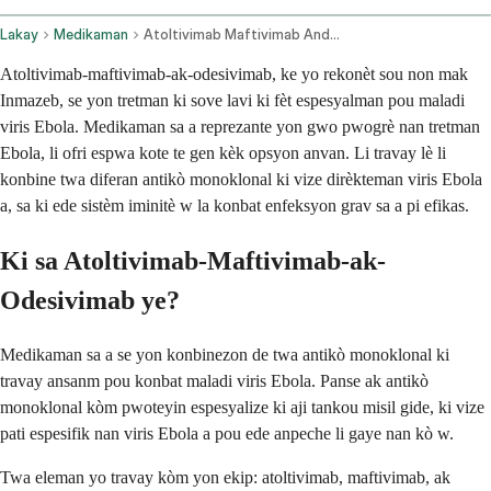
Lakay
Medikaman
Atoltivimab Maftivimab And Odesivimab Ebgn Intravenous Route
Atoltivimab-maftivimab-ak-odesivimab, ke yo rekonèt sou non mak
Inmazeb, se yon tretman ki sove lavi ki fèt espesyalman pou maladi
viris Ebola. Medikaman sa a reprezante yon gwo pwogrè nan tretman
Ebola, li ofri espwa kote te gen kèk opsyon anvan. Li travay lè li
konbine twa diferan antikò monoklonal ki vize dirèkteman viris Ebola
a, sa ki ede sistèm iminitè w la konbat enfeksyon grav sa a pi efikas.
Ki sa Atoltivimab-Maftivimab-ak-
Odesivimab ye?
Medikaman sa a se yon konbinezon de twa antikò monoklonal ki
travay ansanm pou konbat maladi viris Ebola. Panse ak antikò
monoklonal kòm pwoteyin espesyalize ki aji tankou misil gide, ki vize
pati espesifik nan viris Ebola a pou ede anpeche li gaye nan kò w.
Twa eleman yo travay kòm yon ekip: atoltivimab, maftivimab, ak