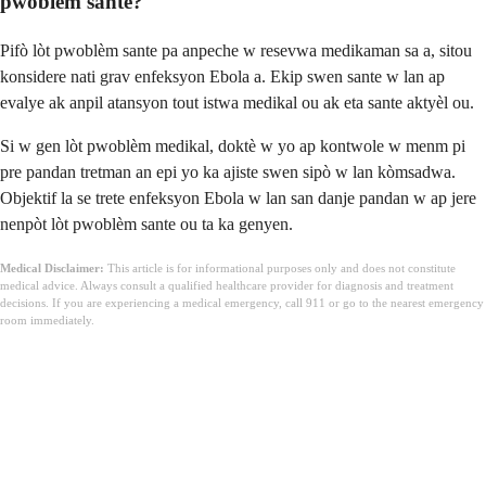
pwoblèm sante?
Pifò lòt pwoblèm sante pa anpeche w resevwa medikaman sa a, sitou
konsidere nati grav enfeksyon Ebola a. Ekip swen sante w lan ap
evalye ak anpil atansyon tout istwa medikal ou ak eta sante aktyèl ou.
Si w gen lòt pwoblèm medikal, doktè w yo ap kontwole w menm pi
pre pandan tretman an epi yo ka ajiste swen sipò w lan kòmsadwa.
Objektif la se trete enfeksyon Ebola w lan san danje pandan w ap jere
nenpòt lòt pwoblèm sante ou ta ka genyen.
Medical Disclaimer:
This article is for informational purposes only and does not constitute
medical advice. Always consult a qualified healthcare provider for diagnosis and treatment
decisions. If you are experiencing a medical emergency, call 911 or go to the nearest emergency
room immediately.