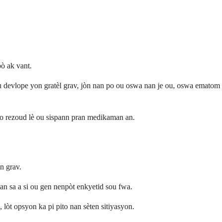
ò ak vant.
 devlope yon gratèl grav, jòn nan po ou oswa nan je ou, oswa ematom
o rezoud lè ou sispann pran medikaman an.
n grav.
n sa a si ou gen nenpòt enkyetid sou fwa.
lòt opsyon ka pi pito nan sèten sitiyasyon.