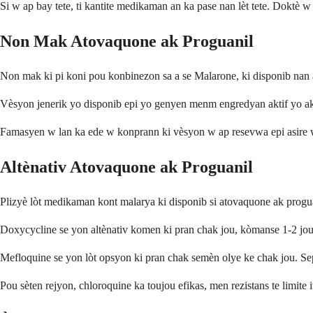
Si w ap bay tete, ti kantite medikaman an ka pase nan lèt tete. Doktè w
Non Mak Atovaquone ak Proguanil
Non mak ki pi koni pou konbinezon sa a se Malarone, ki disponib nan 
Vèsyon jenerik yo disponib epi yo genyen menm engredyan aktif yo 
Famasyen w lan ka ede w konprann ki vèsyon w ap resevwa epi asire 
Altènativ Atovaquone ak Proguanil
Plizyè lòt medikaman kont malarya ki disponib si atovaquone ak progu
Doxycycline se yon altènativ komen ki pran chak jou, kòmanse 1-2 jou
Mefloquine se yon lòt opsyon ki pran chak semèn olye ke chak jou. Se
Pou sèten rejyon, chloroquine ka toujou efikas, men rezistans te limite i