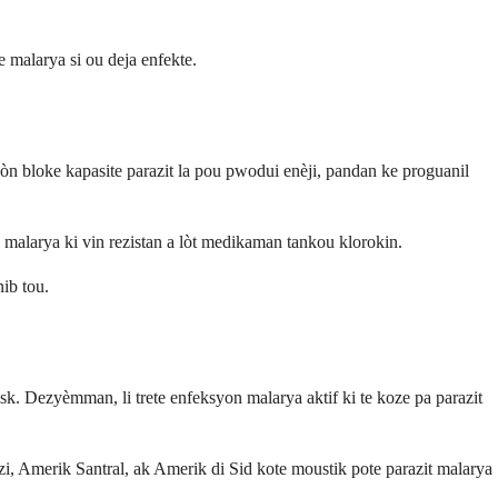
 malarya si ou deja enfekte.
 bloke kapasite parazit la pou pwodui enèji, pandan ke proguanil
n malarya ki vin rezistan a lòt medikaman tankou klorokin.
ib tou.
. Dezyèmman, li trete enfeksyon malarya aktif ki te koze pa parazit
i, Amerik Santral, ak Amerik di Sid kote moustik pote parazit malarya