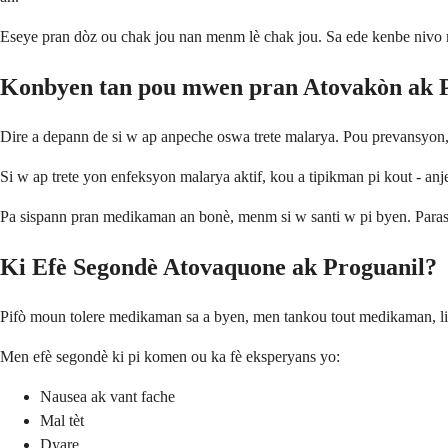
Eseye pran dòz ou chak jou nan menm lè chak jou. Sa ede kenbe nivo me
Konbyen tan pou mwen pran Atovakòn ak 
Dire a depann de si w ap anpeche oswa trete malarya. Pou prevansyon, o
Si w ap trete yon enfeksyon malarya aktif, kou a tipikman pi kout - an
Pa sispann pran medikaman an bonè, menm si w santi w pi byen. Parasi
Ki Efè Segondè Atovaquone ak Proguanil?
Pifò moun tolere medikaman sa a byen, men tankou tout medikaman, li k
Men efè segondè ki pi komen ou ka fè eksperyans yo:
Nausea ak vant fache
Mal tèt
Dyare