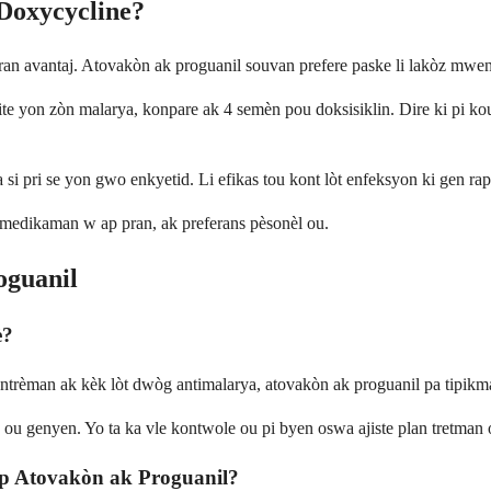
 Doxycycline?
n avantaj. Atovakòn ak proguanil souvan prefere paske li lakòz mwens
e yon zòn malarya, konpare ak 4 semèn pou doksisiklin. Dire ki pi kou
 si pri se yon gwo enkyetid. Li efikas tou kont lòt enfeksyon ki gen r
 medikaman w ap pran, ak preferans pèsonèl ou.
oguanil
è?
trèman ak kèk lòt dwòg antimalarya, atovakòn ak proguanil pa tipikma
u genyen. Yo ta ka vle kontwole ou pi byen oswa ajiste plan tretman o
òp Atovakòn ak Proguanil?