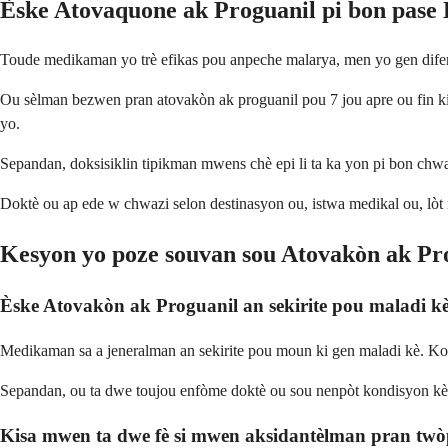
Èske Atovaquone ak Proguanil pi bon pase
Toude medikaman yo trè efikas pou anpeche malarya, men yo gen difera
Ou sèlman bezwen pran atovakòn ak proguanil pou 7 jou apre ou fin kit
yo.
Sepandan, doksisiklin tipikman mwens chè epi li ta ka yon pi bon chwa
Doktè ou ap ede w chwazi selon destinasyon ou, istwa medikal ou, lòt
Kesyon yo poze souvan sou Atovakòn ak Pr
Èske Atovakòn ak Proguanil an sekirite pou maladi k
Medikaman sa a jeneralman an sekirite pou moun ki gen maladi kè. Kon
Sepandan, ou ta dwe toujou enfòme doktè ou sou nenpòt kondisyon kè o
Kisa mwen ta dwe fè si mwen aksidantèlman pran tw