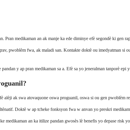
n. Pran medikaman an ak manje ka ede diminye efè segondè ki gen rap
rav, pwoblèm fwa, ak maladi san. Kontakte doktè ou imedyatman si ou
 pandan y ap pran medikaman sa a. Efè sa yo jeneralman tanporè epi y
oguanil?
fè alèji ak swa atovaquone oswa proguanil, oswa si ou gen pwoblèm re
tènatif. Doktè w ap tcheke fonksyon fwa w anvan yo preskri medikama
ke medikaman an ka itilize pandan gwosès lè benefis yo depase risk yo, 