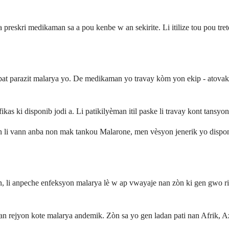
eskri medikaman sa a pou kenbe w an sekirite. Li itilize tou pou trete
t parazit malarya yo. De medikaman yo travay kòm yon ekip - atovakòn
as ki disponib jodi a. Li patikilyèman itil paske li travay kont tansyo
n li vann anba non mak tankou Malarone, men vèsyon jenerik yo dispon
li anpeche enfeksyon malarya lè w ap vwayaje nan zòn ki gen gwo risk
n rejyon kote malarya andemik. Zòn sa yo gen ladan pati nan Afrik, Az