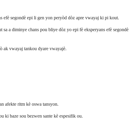
 efè segondè epi li gen yon peryòd dòz apre vwayaj ki pi kout.
t sa a diminye chans pou bliye dòz yo epi fè eksperyans efè segondè
apò ak vwayaj tankou dyare vwayajè.
n afekte ritm kè oswa tansyon.
u ki baze sou bezwen sante kè espesifik ou.