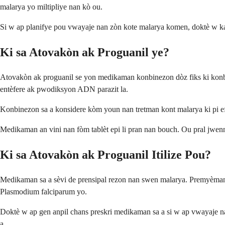
malarya yo miltipliye nan kò ou.
Si w ap planifye pou vwayaje nan zòn kote malarya komen, doktè w ka pr
Ki sa Atovakòn ak Proguanil ye?
Atovakòn ak proguanil se yon medikaman konbinezon dòz fiks ki konba
entèfere ak pwodiksyon ADN parazit la.
Konbinezon sa a konsidere kòm youn nan tretman kont malarya ki pi efik
Medikaman an vini nan fòm tablèt epi li pran nan bouch. Ou pral jwen
Ki sa Atovakòn ak Proguanil Itilize Pou?
Medikaman sa a sèvi de prensipal rezon nan swen malarya. Premyèman, 
Plasmodium falciparum yo.
Doktè w ap gen anpil chans preskri medikaman sa a si w ap vwayaje na
a.