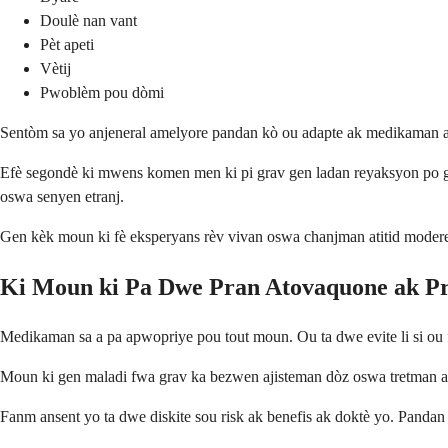
Doulè nan vant
Pèt apeti
Vètij
Pwoblèm pou dòmi
Sentòm sa yo anjeneral amelyore pandan kò ou adapte ak medikaman a
Efè segondè ki mwens komen men ki pi grav gen ladan reyaksyon po g
oswa senyen etranj.
Gen kèk moun ki fè eksperyans rèv vivan oswa chanjman atitid modere
Ki Moun ki Pa Dwe Pran Atovaquone ak Pr
Medikaman sa a pa apwopriye pou tout moun. Ou ta dwe evite li si ou 
Moun ki gen maladi fwa grav ka bezwen ajisteman dòz oswa tretman al
Fanm ansent yo ta dwe diskite sou risk ak benefis ak doktè yo. Pandan 