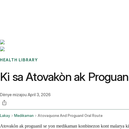
Benchmarks
Stories
FAQ
Sign up / Log in
HEALTH LIBRARY
Ki sa Atovakòn ak Proguanil
Dènye mizajou
April 3, 2026
Lakay
Medikaman
Atovaquone And Proguanil Oral Route
Atovakòn ak proguanil se yon medikaman konbinezon kont malarya ki a