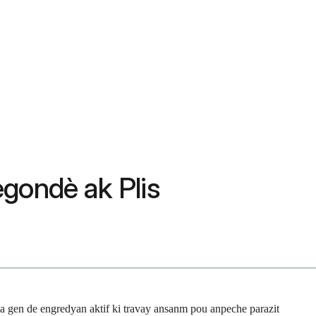
egondè ak Plis
 gen de engredyan aktif ki travay ansanm pou anpeche parazit