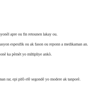
syonèl apre ou fin retounen lakay ou.
iyasyon espesifik ou ak fason ou reponn a medikaman an.
onè ka pèmèt yo miltipliye ankò.
an rar, epi pifò efè segondè yo modere ak tanporè.