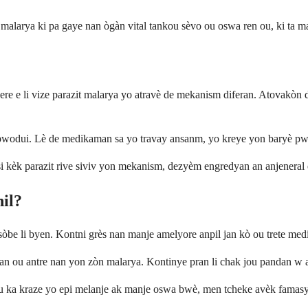
i malarya ki pa gaye nan ògàn vital tankou sèvo ou oswa ren ou, ki ta m
li vize parazit malarya yo atravè de mekanism diferan. Atovakòn deran
 repwodui. Lè de medikaman sa yo travay ansanm, yo kreye yon baryè pwi
 si kèk parazit rive siviv yon mekanism, dezyèm engredyan an anjeneral 
il?
 li byen. Kontni grès nan manje amelyore anpil jan kò ou trete medika
n ou antre nan yon zòn malarya. Kontinye pran li chak jou pandan w ap 
, ou ka kraze yo epi melanje ak manje oswa bwè, men tcheke avèk famas