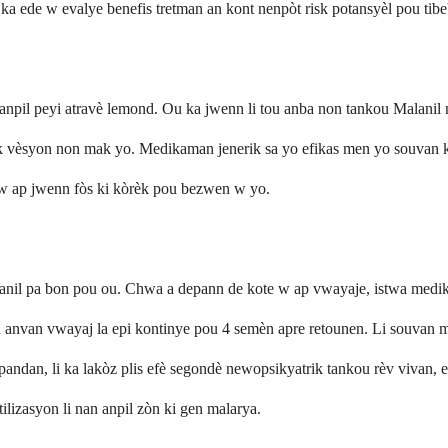
 ka ede w evalye benefis tretman an kont nenpòt risk potansyèl pou tibe
anpil peyi atravè lemond. Ou ka jwenn li tou anba non tankou Malanil 
ak vèsyon non mak yo. Medikaman jenerik sa yo efikas men yo souvan
w ap jwenn fòs ki kòrèk pou bezwen w yo.
anil pa bon pou ou. Chwa a depann de kote w ap vwayaje, istwa medika
 anvan vwayaj la epi kontinye pou 4 semèn apre retounen. Li souvan mw
pandan, li ka lakòz plis efè segondè newopsikyatrik tankou rèv vivan,
tilizasyon li nan anpil zòn ki gen malarya.