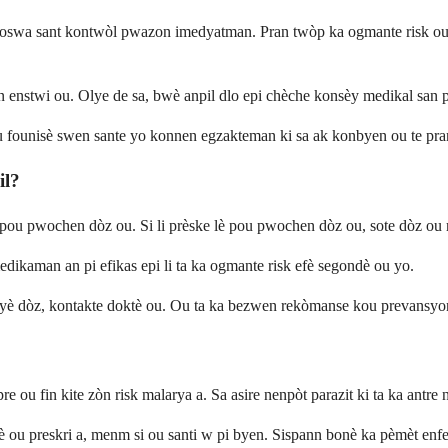
 ou oswa sant kontwòl pwazon imedyatman. Pran twòp ka ogmante risk o
 enstwi ou. Olye de sa, bwè anpil dlo epi chèche konsèy medikal san p
u founisè swen sante yo konnen egzakteman ki sa ak konbyen ou te pra
il?
 lè pou pwochen dòz ou. Si li prèske lè pou pwochen dòz ou, sote dòz ou r
dikaman an pi efikas epi li ta ka ogmante risk efè segondè ou yo.
lizyè dòz, kontakte doktè ou. Ou ta ka bezwen rekòmanse kou prevansy
ou fin kite zòn risk malarya a. Sa asire nenpòt parazit ki ta ka antre
tè ou preskri a, menm si ou santi w pi byen. Sispann bonè ka pèmèt enf