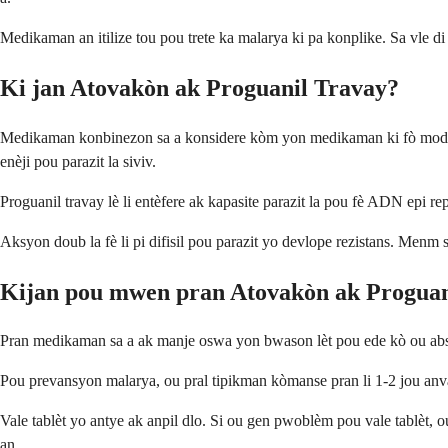
Medikaman an itilize tou pou trete ka malarya ki pa konplike. Sa vle d
Ki jan Atovakòn ak Proguanil Travay?
Medikaman konbinezon sa a konsidere kòm yon medikaman ki fò modere e 
enèji pou parazit la siviv.
Proguanil travay lè li entèfere ak kapasite parazit la pou fè ADN epi
Aksyon doub la fè li pi difisil pou parazit yo devlope rezistans. Menm
Kijan pou mwen pran Atovakòn ak Proguan
Pran medikaman sa a ak manje oswa yon bwason lèt pou ede kò ou absòbe
Pou prevansyon malarya, ou pral tipikman kòmanse pran li 1-2 jou anva
Vale tablèt yo antye ak anpil dlo. Si ou gen pwoblèm pou vale tablèt
an.