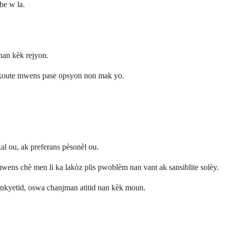
be w la.
nan kèk rejyon.
 koute mwens pase opsyon non mak yo.
l ou, ak preferans pèsonèl ou.
ens chè men li ka lakòz plis pwoblèm nan vant ak sansiblite solèy.
 enkyetid, oswa chanjman atitid nan kèk moun.