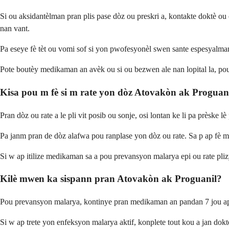
Si ou aksidantèlman pran plis pase dòz ou preskri a, kontakte doktè
nan vant.
Pa eseye fè tèt ou vomi sof si yon pwofesyonèl swen sante espesyalman
Pote boutèy medikaman an avèk ou si ou bezwen ale nan lopital la, po
Kisa pou m fè si m rate yon dòz Atovakòn ak Proguan
Pran dòz ou rate a le pli vit posib ou sonje, osi lontan ke li pa prèske
Pa janm pran de dòz alafwa pou ranplase yon dòz ou rate. Sa p ap fè me
Si w ap itilize medikaman sa a pou prevansyon malarya epi ou rate p
Kilè mwen ka sispann pran Atovakòn ak Proguanil?
Pou prevansyon malarya, kontinye pran medikaman an pandan 7 jou apre 
Si w ap trete yon enfeksyon malarya aktif, konplete tout kou a jan dok