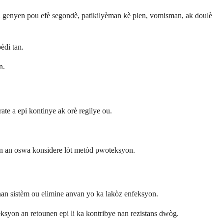
u genyen pou efè segondè, patikilyèman kè plen, vomisman, ak doulè
èdi tan.
n.
ate a epi kontinye ak orè regilye ou.
on an oswa konsidere lòt metòd pwoteksyon.
 nan sistèm ou elimine anvan yo ka lakòz enfeksyon.
eksyon an retounen epi li ka kontribye nan rezistans dwòg.