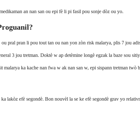
dikaman an nan san ou epi fè li pi fasil pou sonje dòz ou yo.
Proguanil?
u pral pran li pou tout tan ou nan yon zòn risk malarya, plis 7 jou adi
jeneral 3 jou tretman. Doktè w ap detèmine longè egzak la baze sou sit
t malarya ka kache nan fwa w ak nan san w, epi sispann tretman twò b
a lakòz efè segondè. Bon nouvèl la se ke efè segondè grav yo relativm