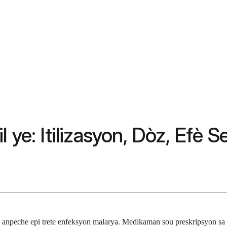
 ye: Itilizasyon, Dòz, Efè S
npeche epi trete enfeksyon malarya. Medikaman sou preskripsyon sa a