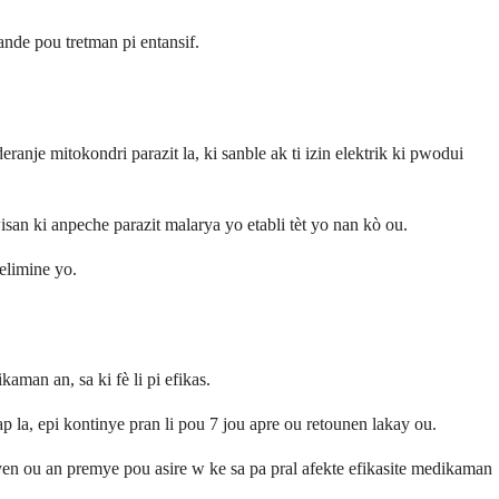
ande pou tretman pi entansif.
je mitokondri parazit la, ki sanble ak ti izin elektrik ki pwodui
san ki anpeche parazit malarya yo etabli tèt yo nan kò ou.
elimine yo.
man an, sa ki fè li pi efikas.
la, epi kontinye pran li pou 7 jou apre ou retounen lakay ou.
yen ou an premye pou asire w ke sa pa pral afekte efikasite medikaman