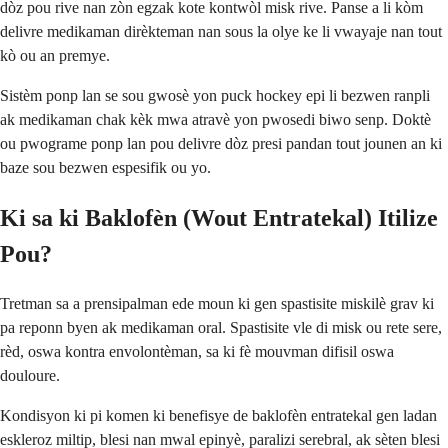
dòz pou rive nan zòn egzak kote kontwòl misk rive. Panse a li kòm
delivre medikaman dirèkteman nan sous la olye ke li vwayaje nan tout
kò ou an premye.
Sistèm ponp lan se sou gwosè yon puck hockey epi li bezwen ranpli
ak medikaman chak kèk mwa atravè yon pwosedi biwo senp. Doktè
ou pwograme ponp lan pou delivre dòz presi pandan tout jounen an ki
baze sou bezwen espesifik ou yo.
Ki sa ki Baklofèn (Wout Entratekal) Itilize
Pou?
Tretman sa a prensipalman ede moun ki gen spastisite miskilè grav ki
pa reponn byen ak medikaman oral. Spastisite vle di misk ou rete sere,
rèd, oswa kontra envolontèman, sa ki fè mouvman difisil oswa
douloure.
Kondisyon ki pi komen ki benefisye de baklofèn entratekal gen ladan
eskleroz miltip, blesi nan mwal epinyè, paralizi serebral, ak sèten blesi