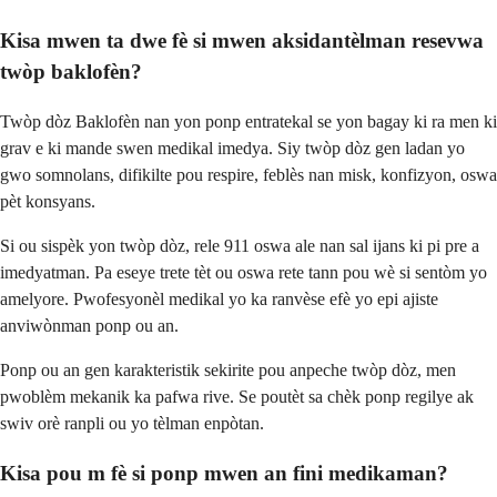
Kisa mwen ta dwe fè si mwen aksidantèlman resevwa
twòp baklofèn?
Twòp dòz Baklofèn nan yon ponp entratekal se yon bagay ki ra men ki
grav e ki mande swen medikal imedya. Siy twòp dòz gen ladan yo
gwo somnolans, difikilte pou respire, feblès nan misk, konfizyon, oswa
pèt konsyans.
Si ou sispèk yon twòp dòz, rele 911 oswa ale nan sal ijans ki pi pre a
imedyatman. Pa eseye trete tèt ou oswa rete tann pou wè si sentòm yo
amelyore. Pwofesyonèl medikal yo ka ranvèse efè yo epi ajiste
anviwònman ponp ou an.
Ponp ou an gen karakteristik sekirite pou anpeche twòp dòz, men
pwoblèm mekanik ka pafwa rive. Se poutèt sa chèk ponp regilye ak
swiv orè ranpli ou yo tèlman enpòtan.
Kisa pou m fè si ponp mwen an fini medikaman?