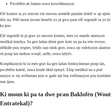
Pwoblèm ak balans oswa kowòdinasyon
Efè komen sa yo souvan vin mwens anmède pandan doktè w ap ajiste
dòz ou. Pifò moun jwenn benefis yo pi gwo pase efè segondè sa yo ki
ka jere.
Efè segondè ki pi grav yo mwens komen, men yo mande atansyon
medikal imedya. Sa gen ladan dòmi grav kote ou pa ka rete reveye,
difikilte pou respire, feblès nan misk grav, oswa siy enfeksyon alantou
sit ponp lan tankou woujè, anfle, oswa lafyèv.
Konplikasyon ki ra men grav ka gen ladan fonksyònman ponp lan,
pwoblèm katetè, oswa koule likid epinyè. Ekip medikal ou a pral
anseye w siy avètisman pou w gade epi bay enfòmasyon pou kontakte
nan ijans.
Ki moun ki pa ta dwe pran Baklofèn (Wout
Entratekal)?