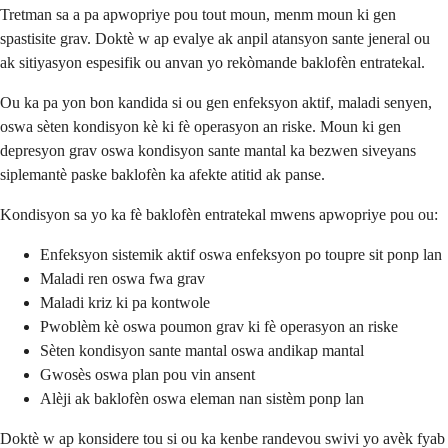
Tretman sa a pa apwopriye pou tout moun, menm moun ki gen
spastisite grav. Doktè w ap evalye ak anpil atansyon sante jeneral ou
ak sitiyasyon espesifik ou anvan yo rekòmande baklofèn entratekal.
Ou ka pa yon bon kandida si ou gen enfeksyon aktif, maladi senyen,
oswa sèten kondisyon kè ki fè operasyon an riske. Moun ki gen
depresyon grav oswa kondisyon sante mantal ka bezwen siveyans
siplemantè paske baklofèn ka afekte atitid ak panse.
Kondisyon sa yo ka fè baklofèn entratekal mwens apwopriye pou ou:
Enfeksyon sistemik aktif oswa enfeksyon po toupre sit ponp lan
Maladi ren oswa fwa grav
Maladi kriz ki pa kontwole
Pwoblèm kè oswa poumon grav ki fè operasyon an riske
Sèten kondisyon sante mantal oswa andikap mantal
Gwosès oswa plan pou vin ansent
Alèji ak baklofèn oswa eleman nan sistèm ponp lan
Doktè w ap konsidere tou si ou ka kenbe randevou swivi yo avèk fyab