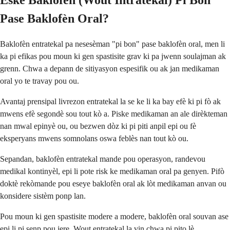
Èske Baklofèn (Wout Intratèkal) Pi Bon
Pase Baklofèn Oral?
Baklofèn entratekal pa nesesèman "pi bon" pase baklofèn oral, men li
ka pi efikas pou moun ki gen spastisite grav ki pa jwenn soulajman ak
grenn. Chwa a depann de sitiyasyon espesifik ou ak jan medikaman
oral yo te travay pou ou.
Avantaj prensipal livrezon entratekal la se ke li ka bay efè ki pi fò ak
mwens efè segondè sou tout kò a. Piske medikaman an ale dirèkteman
nan mwal epinyè ou, ou bezwen dòz ki pi piti anpil epi ou fè
eksperyans mwens somnolans oswa feblès nan tout kò ou.
Sepandan, baklofèn entratekal mande pou operasyon, randevou
medikal kontinyèl, epi li pote risk ke medikaman oral pa genyen. Pifò
doktè rekòmande pou eseye baklofèn oral ak lòt medikaman anvan ou
konsidere sistèm ponp lan.
Pou moun ki gen spastisite modere a modere, baklofèn oral souvan ase
epi li pi senp pou jere. Wout entratekal la vin chwa pi pito lè