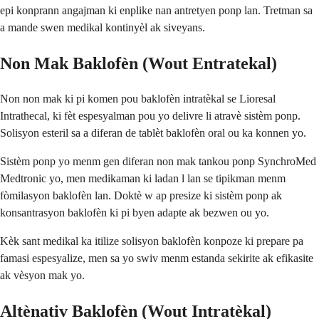
epi konprann angajman ki enplike nan antretyen ponp lan. Tretman sa
a mande swen medikal kontinyèl ak siveyans.
Non Mak Baklofèn (Wout Entratekal)
Non non mak ki pi komen pou baklofèn intratèkal se Lioresal
Intrathecal, ki fèt espesyalman pou yo delivre li atravè sistèm ponp.
Solisyon esteril sa a diferan de tablèt baklofèn oral ou ka konnen yo.
Sistèm ponp yo menm gen diferan non mak tankou ponp SynchroMed
Medtronic yo, men medikaman ki ladan l lan se tipikman menm
fòmilasyon baklofèn lan. Doktè w ap presize ki sistèm ponp ak
konsantrasyon baklofèn ki pi byen adapte ak bezwen ou yo.
Kèk sant medikal ka itilize solisyon baklofèn konpoze ki prepare pa
famasi espesyalize, men sa yo swiv menm estanda sekirite ak efikasite
ak vèsyon mak yo.
Altènativ Baklofèn (Wout Intratèkal)