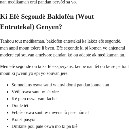
nan medikaman oral pandan peryòd sa yo.
Ki Efè Segondè Baklofèn (Wout
Entratekal) Genyen?
Tankou tout medikaman, baklofèn entratekal ka lakòz efè segondè,
men anpil moun tolere li byen. Efè segondè ki pi komen yo anjeneral
modere epi souvan amelyore pandan kò ou adapte ak medikaman an.
Men efè segondè ou ta ka fè eksperyans, kenbe nan tèt ou ke se pa tout
moun ki jwenn yo epi yo souvan jere:
Somnolans oswa santi w anvi dòmi pandan jounen an
Vètij oswa santi w tèt vire
Kè plen oswa vant fache
Doulè tèt
Feblès oswa santi w mwens fò pase nòmal
Konstipasyon
Difikilte pou pale oswa mo ki pa klè