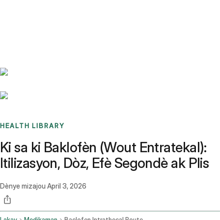
Benchmarks
Stories
FAQ
Sign up / Log in
HEALTH LIBRARY
Ki sa ki Baklofèn (Wout Entratekal):
Itilizasyon, Dòz, Efè Segondè ak Plis
Dènye mizajou
April 3, 2026
Lakay
Medikaman
Baclofen Intrathecal Route