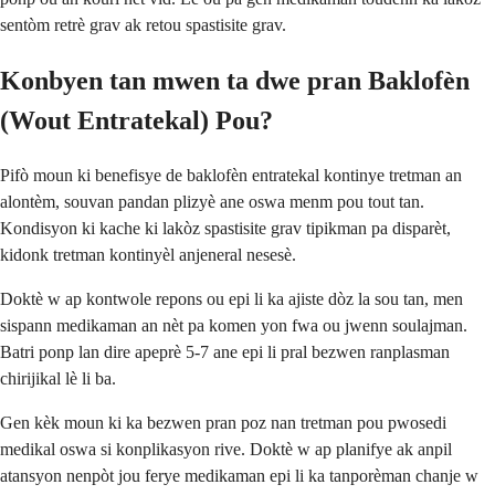
sentòm retrè grav ak retou spastisite grav.
Konbyen tan mwen ta dwe pran Baklofèn
(Wout Entratekal) Pou?
Pifò moun ki benefisye de baklofèn entratekal kontinye tretman an
alontèm, souvan pandan plizyè ane oswa menm pou tout tan.
Kondisyon ki kache ki lakòz spastisite grav tipikman pa disparèt,
kidonk tretman kontinyèl anjeneral nesesè.
Doktè w ap kontwole repons ou epi li ka ajiste dòz la sou tan, men
sispann medikaman an nèt pa komen yon fwa ou jwenn soulajman.
Batri ponp lan dire apeprè 5-7 ane epi li pral bezwen ranplasman
chirijikal lè li ba.
Gen kèk moun ki ka bezwen pran poz nan tretman pou pwosedi
medikal oswa si konplikasyon rive. Doktè w ap planifye ak anpil
atansyon nenpòt jou ferye medikaman epi li ka tanporèman chanje w