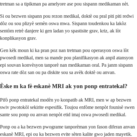
tretman sa a tipikman pa amelyore ase pou sispann medikaman nèt.
Si ou bezwen sispann pou rezon medikal, doktè ou pral piti piti redwi
dòz ou sou plizyè semèn oswa mwa. Sispann toudenkou ka lakòz
sentòm retrè danjere ki gen ladan yo spastisite grav, kriz, ak lòt
konplikasyon grav.
Gen kèk moun ki ka pran poz nan tretman pou operasyon oswa lòt
pwosedi medikal, men sa mande pou planifikasyon ak anpil atansyon
epi souvan konvèsyon tanporè nan medikaman oral. Pa janm sispann
oswa rate dòz san ou pa diskite sou sa avèk doktè ou anvan.
Èske m ka fè eskanè MRI ak yon ponp entratekal?
Pifò ponp entratekal modèn yo konpatib ak MRI, men w ap bezwen
swiv pwotokòl sekirite espesifik. Toujou enfòme nenpòt founisè swen
sante sou ponp ou anvan nenpòt etid imaj oswa pwosedi medikal.
Ponp ou a ka bezwen pwograme tanporèman yon fason diferan anvan
eskanè MRI, epi ou ka bezwen evite sèten kalite gwo jaden mayetik.