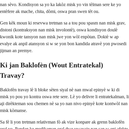
nan sèvo. Kondisyon sa yo ka lakòz misk yo vin tèlman sere ke yo
entèfere ak mache, chita, dòmi, oswa pran swen tèt ou.
Gen kèk moun ki resevwa tretman sa a tou pou spasm nan misk grav,
distoni (kontraksyon nan misk involontè), oswa kondisyon doulè
kwonik kote tansyon nan misk jwe yon wòl enpòtan. Doktè w ap
evalye ak anpil atansyon si w se yon bon kandida atravè yon pwosedi
jijman an premye.
Ki jan Baklofèn (Wout Entratekal)
Travay?
Baklofèn travay lè li bloke sèten siyal nè nan mwal epinyè w ki di
misk yo pou yo kontra oswa rete sere. Lè yo delivre li entratekalman, li
aji dirèkteman sou chemen nè sa yo nan nivo epinyè kote kontwòl nan
misk kòmanse.
Sa fè li yon tretman relativman fò ak vize konpare ak grenn baklofèn
oral yo. Pandan ke medikaman oral dwe vwayaje nan san w epi afekte