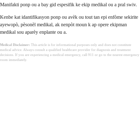
Manifakti ponp ou a bay gid espesifik ke ekip medikal ou a pral swiv.
Kenbe kat idantifikasyon ponp ou avèk ou tout tan epi enfòme sekirite
ayewopò, pèsonèl medikal, ak nenpòt moun k ap opere ekipman
medikal sou aparèy enplante ou a.
Medical Disclaimer:
This article is for informational purposes only and does not constitute
medical advice. Always consult a qualified healthcare provider for diagnosis and treatment
decisions. If you are experiencing a medical emergency, call 911 or go to the nearest emergency
room immediately.