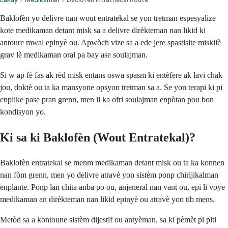
Baklofèn yo delivre nan wout entratekal se yon tretman espesyalize
kote medikaman detant misk sa a delivre dirèkteman nan likid ki
antoure mwal epinyè ou. Apwòch vize sa a ede jere spastisite miskilè
grav lè medikaman oral pa bay ase soulajman.
Si w ap fè fas ak rèd misk entans oswa spasm ki entèfere ak lavi chak
jou, doktè ou ta ka mansyone opsyon tretman sa a. Se yon terapi ki pi
enplike pase pran grenn, men li ka ofri soulajman enpòtan pou bon
kondisyon yo.
Ki sa ki Baklofèn (Wout Entratekal)?
Baklofèn entratekal se menm medikaman detant misk ou ta ka konnen
nan fòm grenn, men yo delivre atravè yon sistèm ponp chirijikalman
enplante. Ponp lan chita anba po ou, anjeneral nan vant ou, epi li voye
medikaman an dirèkteman nan likid epinyè ou atravè yon tib mens.
Metòd sa a kontoune sistèm dijestif ou antyèman, sa ki pèmèt pi piti