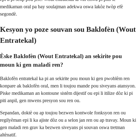
medikaman oral pa bay soulajman adekwa oswa lakòz twòp efè
segondè.
Kesyon yo poze souvan sou Baklofèn (Wout
Entratekal)
Èske Baklofèn (Wout Entratekal) an sekirite pou
moun ki gen maladi ren?
Baklofèn entratekal ka pi an sekirite pou moun ki gen pwoblèm ren
konpare ak baklofèn oral, men li toujou mande pou siveyans atansyon.
Piske medikaman an kontoune sistèm dijestif ou epi li itilize dòz ki pi
piti anpil, gen mwens presyon sou ren ou.
Sepandan, doktè ou ap toujou bezwen kontwole fonksyon ren ou
regilyèman epi li ka ajiste dòz ou a selon jan ren ou ap travay. Moun ki
gen maladi ren grav ka bezwen siveyans pi souvan oswa tretman
altènatif.