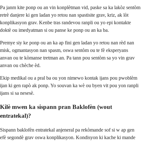
Pa janm kite ponp ou an vin konplètman vid, paske sa ka lakòz sentòm
retrè danjere ki gen ladan yo retou nan spastisite grav, kriz, ak lòt
konplikasyon grav. Kenbe tras randevou ranpli ou yo epi kontakte
doktè ou imedyatman si ou panse ke ponp ou an ka ba.
Premye siy ke ponp ou an ka ap fini gen ladan yo retou nan rèd nan
misk, ogmantasyon nan spasm, oswa sentòm ou te fè eksperyans
anvan ou te kòmanse tretman an. Pa tann pou sentòm sa yo vin grav
anvan ou chèche èd.
Ekip medikal ou a pral ba ou yon nimewo kontak ijans pou pwoblèm
ijan ki gen rapò ak ponp. Yo souvan ka wè ou byen vit pou yon ranpli
ijans si sa nesesè.
Kilè mwen ka sispann pran Baklofèn (wout
entratekal)?
Sispann baklofèn entratekal anjeneral pa rekòmande sof si w ap gen
efè segondè grav oswa konplikasyon. Kondisyon ki kache ki mande