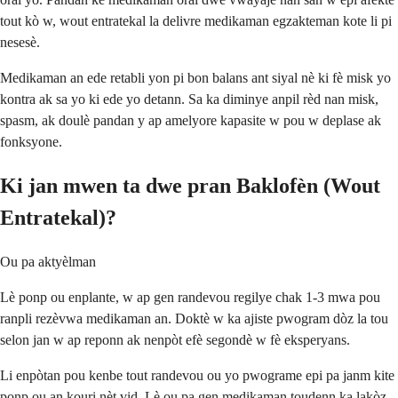
tout kò w, wout entratekal la delivre medikaman egzakteman kote li pi
nesesè.
Medikaman an ede retabli yon pi bon balans ant siyal nè ki fè misk yo
kontra ak sa yo ki ede yo detann. Sa ka diminye anpil rèd nan misk,
spasm, ak doulè pandan y ap amelyore kapasite w pou w deplase ak
fonksyone.
Ki jan mwen ta dwe pran Baklofèn (Wout
Entratekal)?
Ou pa aktyèlman
Lè ponp ou enplante, w ap gen randevou regilye chak 1-3 mwa pou
ranpli rezèvwa medikaman an. Doktè w ka ajiste pwogram dòz la tou
selon jan w ap reponn ak nenpòt efè segondè w fè eksperyans.
Li enpòtan pou kenbe tout randevou ou yo pwograme epi pa janm kite
ponp ou an kouri nèt vid. Lè ou pa gen medikaman toudenn ka lakòz