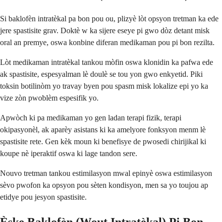
Si baklofèn intratèkal pa bon pou ou, plizyè lòt opsyon tretman ka ede
jere spastisite grav. Doktè w ka sijere eseye pi gwo dòz detant misk
oral an premye, oswa konbine diferan medikaman pou pi bon rezilta.
Lòt medikaman intratèkal tankou mòfin oswa klonidin ka pafwa ede
ak spastisite, espesyalman lè doulè se tou yon gwo enkyetid. Piki
toksin botilinòm yo travay byen pou spasm misk lokalize epi yo ka
vize zòn pwoblèm espesifik yo.
Apwòch ki pa medikaman yo gen ladan terapi fizik, terapi
okipasyonèl, ak aparèy asistans ki ka amelyore fonksyon menm lè
spastisite rete. Gen kèk moun ki benefisye de pwosedi chirijikal ki
koupe nè iperaktif oswa ki lage tandon sere.
Nouvo tretman tankou estimilasyon mwal epinyè oswa estimilasyon
sèvo pwofon ka opsyon pou sèten kondisyon, men sa yo toujou ap
etidye pou jesyon spastisite.