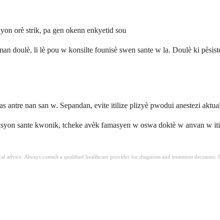
 yon orè strik, pa gen okenn enkyetid sou
man doulè, li lè pou w konsilte founisè swen sante w la. Doulè ki pès
as antre nan san w. Sepandan, evite itilize plizyè pwodui anestezi aktu
syon sante kwonik, tcheke avèk famasyen w oswa doktè w anvan w iti
ical advice. Always consult a qualified healthcare provider for diagnosis and treatment decisions