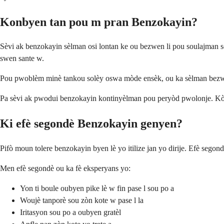
Konbyen tan pou m pran Benzokayin?
Sèvi ak benzokayin sèlman osi lontan ke ou bezwen li pou soulajman se
swen sante w.
Pou pwoblèm minè tankou solèy oswa mòde ensèk, ou ka sèlman bezwen 
Pa sèvi ak pwodui benzokayin kontinyèlman pou peryòd pwolonje. Kò ou
Ki efè segondè Benzokayin genyen?
Pifò moun tolere benzokayin byen lè yo itilize jan yo dirije. Efè segon
Men efè segondè ou ka fè eksperyans yo:
Yon ti boule oubyen pike lè w fin pase l sou po a
Woujè tanporè sou zòn kote w pase l la
Iritasyon sou po a oubyen gratèl