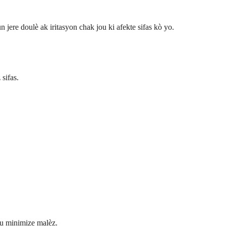
jere doulè ak iritasyon chak jou ki afekte sifas kò yo.
sifas.
ou minimize malèz.