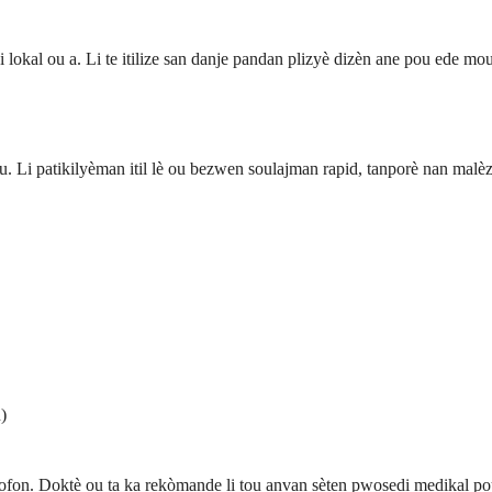
al ou a. Li te itilize san danje pandan plizyè dizèn ane pou ede moun 
 Li patikilyèman itil lè ou bezwen soulajman rapid, tanporè nan malèz 
)
ofon. Doktè ou ta ka rekòmande li tou anvan sèten pwosedi medikal p