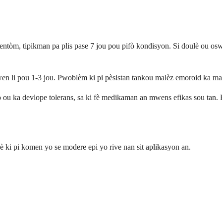
ntòm, tipikman pa plis pase 7 jou pou pifò kondisyon. Si doulè ou oswa
li pou 1-3 jou. Pwoblèm ki pi pèsistan tankou malèz emoroid ka mand
 ka devlope tolerans, sa ki fè medikaman an mwens efikas sou tan. Pra
dè ki pi komen yo se modere epi yo rive nan sit aplikasyon an.