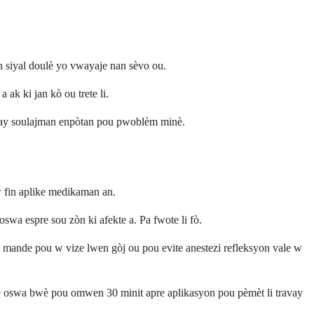
n siyal doulè yo vwayaje nan sèvo ou.
ak ki jan kò ou trete li.
u bay soulajman enpòtan pou pwoblèm minè.
 fin aplike medikaman an.
wa espre sou zòn ki afekte a. Pa fwote li fò.
i mande pou w vize lwen gòj ou pou evite anestezi refleksyon vale w
nje oswa bwè pou omwen 30 minit apre aplikasyon pou pèmèt li travay