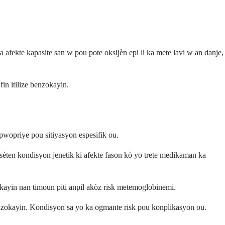
 afekte kapasite san w pou pote oksijèn epi li ka mete lavi w an danje,
in itilize benzokayin.
pwopriye pou sitiyasyon espesifik ou.
 sèten kondisyon jenetik ki afekte fason kò yo trete medikaman ka
kayin nan timoun piti anpil akòz risk metemoglobinemi.
enzokayin. Kondisyon sa yo ka ogmante risk pou konplikasyon ou.