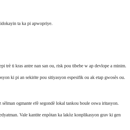
lidokayin ta ka pi apwopriye.
pi trè ti kras antre nan san ou, risk pou tibebe w ap devlope a minim.
on ki pi an sekirite pou sitiyasyon espesifik ou ak etap gwosès ou.
z sèlman ogmante efè segondè lokal tankou boule oswa iritasyon.
yatman. Vale kantite enpòtan ka lakòz konplikasyon grav ki gen