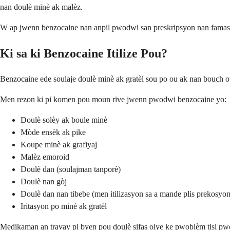
nan doulè minè ak malèz.
W ap jwenn benzocaine nan anpil pwodwi san preskripsyon nan famasi lok
Ki sa ki Benzocaine Itilize Pou?
Benzocaine ede soulaje doulè minè ak gratèl sou po ou ak nan bouch ou.
Men rezon ki pi komen pou moun rive jwenn pwodwi benzocaine yo:
Doulè solèy ak boule minè
Mòde ensèk ak pike
Koupe minè ak grafiyaj
Malèz emoroid
Doulè dan (soulajman tanporè)
Doulè nan gòj
Doulè dan nan tibebe (men itilizasyon sa a mande plis prekosyon
Iritasyon po minè ak gratèl
Medikaman an travay pi byen pou doulè sifas olye ke pwoblèm tisi pw