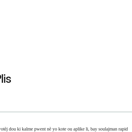
lis
tèj dou ki kalme pwent nè yo kote ou aplike li, bay soulajman rapid