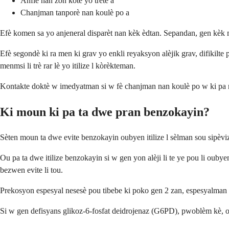
Anfle nan zòn kote yo trete a
Chanjman tanporè nan koulè po a
Efè komen sa yo anjeneral disparèt nan kèk èdtan. Sepandan, gen kèk
Efè segondè ki ra men ki grav yo enkli reyaksyon alèjik grav, difikilt
menmsi li trè rar lè yo itilize l kòrèkteman.
Kontakte doktè w imedyatman si w fè chanjman nan koulè po w ki pa nòm
Ki moun ki pa ta dwe pran benzokayin?
Sèten moun ta dwe evite benzokayin oubyen itilize l sèlman sou sipèv
Ou pa ta dwe itilize benzokayin si w gen yon alèji li te ye pou li oub
bezwen evite li tou.
Prekosyon espesyal nesesè pou tibebe ki poko gen 2 zan, espesyalman 
Si w gen defisyans glikoz-6-fosfat deidrojenaz (G6PD), pwoblèm kè, o