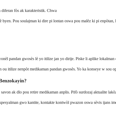
 diferan fòs ak karakteristik. Chwa
 byen. Pou soulajman ki dire pi lontan oswa pou malèz ki pi enpòtan, 
èl pandan gwosès lè yo itilize jan yo dirije. Piske li aplike lokalman e
n ou itilize nenpòt medikaman pandan gwosès. Yo ka konseye w sou opsy
 Benzokayin?
avon ak dlo pou retire medikaman anplis. Pifò surdozaj aktualite lakò
esyalman gwo kantite, kontakte kontwòl pwazon oswa sèvis ijans imed