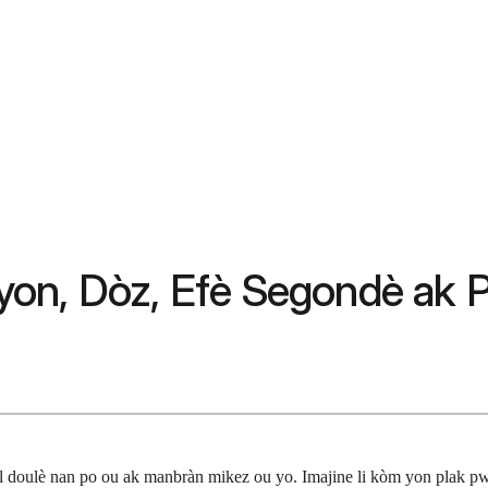
asyon, Dòz, Efè Segondè ak P
 doulè nan po ou ak manbràn mikez ou yo. Imajine li kòm yon plak pwo