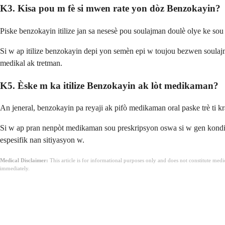
K3. Kisa pou m fè si mwen rate yon dòz Benzokayin?
Piske benzokayin itilize jan sa nesesè pou soulajman doulè olye ke sou
Si w ap itilize benzokayin depi yon semèn epi w toujou bezwen soulaj
medikal ak tretman.
K5. Èske m ka itilize Benzokayin ak lòt medikaman?
An jeneral, benzokayin pa reyaji ak pifò medikaman oral paske trè ti kr
Si w ap pran nenpòt medikaman sou preskripsyon oswa si w gen kondi
espesifik nan sitiyasyon w.
Medical Disclaimer:
This article is for informational purposes only and does not constitute med
immediately.