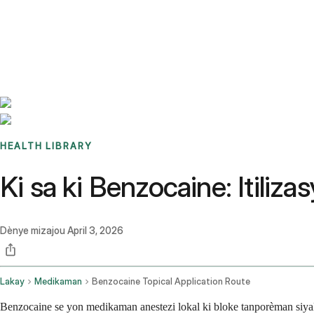
Benchmarks
Stories
FAQ
Sign up / Log in
HEALTH LIBRARY
Ki sa ki Benzocaine: Itiliz
Dènye mizajou
April 3, 2026
Lakay
Medikaman
Benzocaine Topical Application Route
Benzocaine se yon medikaman anestezi lokal ki bloke tanporèman siyal