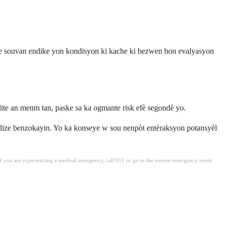
iste souvan endike yon kondisyon ki kache ki bezwen bon evalyasyon
alite an menm tan, paske sa ka ogmante risk efè segondè yo.
lize benzokayin. Yo ka konseye w sou nenpòt entèraksyon potansyèl
. If you are experiencing a medical emergency, call 911 or go to the nearest emergency room