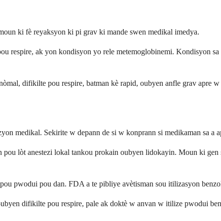
 moun ki fè reyaksyon ki pi grav ki mande swen medikal imedya.
e pou respire, ak yon kondisyon yo rele metemoglobinemi. Kondisyon sa a
al, difikilte pou respire, batman kè rapid, oubyen anfle grav apre w f
izyon medikal. Sekirite w depann de si w konprann si medikaman sa a a
yen pou lòt anestezi lokal tankou prokain oubyen lidokayin. Moun ki gen
pou pwodui pou dan. FDA a te pibliye avètisman sou itilizasyon benzo
ubyen difikilte pou respire, pale ak doktè w anvan w itilize pwodui b