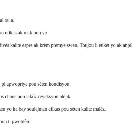
al ou a.
an efikas ak mak non yo.
ès kalite espre ak krèm premye swen. Toujou li etikèt yo ak anpil
ka pi apwopriye pou sèten kondisyon.
ens chans pou lakòz reyaksyon alèjik.
en yo ka bay soulajman efikas pou sèten kalite malèz.
 pou ti pwoblèm.