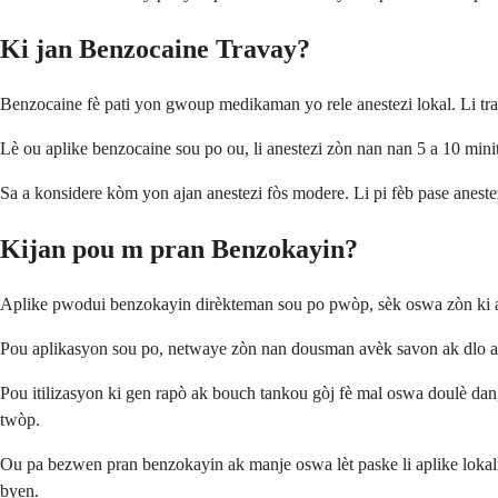
Ki jan Benzocaine Travay?
Benzocaine fè pati yon gwoup medikaman yo rele anestezi lokal. Li tra
Lè ou aplike benzocaine sou po ou, li anestezi zòn nan nan 5 a 10 minit.
Sa a konsidere kòm yon ajan anestezi fòs modere. Li pi fèb pase anest
Kijan pou m pran Benzokayin?
Aplike pwodui benzokayin dirèkteman sou po pwòp, sèk oswa zòn ki af
Pou aplikasyon sou po, netwaye zòn nan dousman avèk savon ak dlo an 
Pou itilizasyon ki gen rapò ak bouch tankou gòj fè mal oswa doulè dan
twòp.
Ou pa bezwen pran benzokayin ak manje oswa lèt paske li aplike lokal
byen.