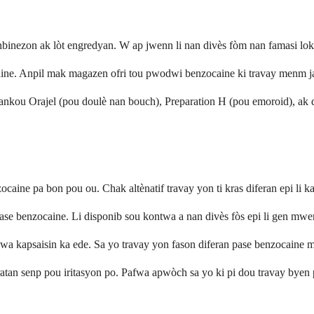
binezon ak lòt engredyan. W ap jwenn li nan divès fòm nan famasi lok
aine. Anpil mak magazen ofri tou pwodwi benzocaine ki travay menm j
ou Orajel (pou doulè nan bouch), Preparation H (pou emoroid), ak div
ocaine pa bon pou ou. Chak altènatif travay yon ti kras diferan epi li 
 pase benzocaine. Li disponib sou kontwa a nan divès fòs epi li gen mw
swa kapsaisin ka ede. Sa yo travay yon fason diferan pase benzocaine m
ratan senp pou iritasyon po. Pafwa apwòch sa yo ki pi dou travay byen