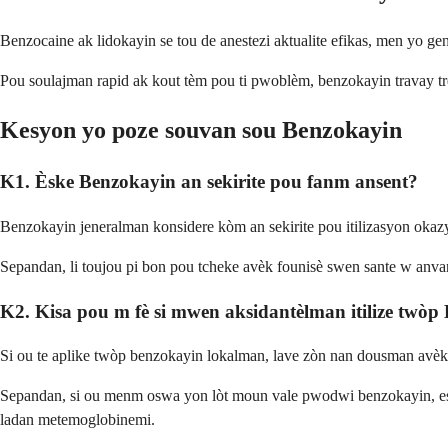
Benzocaine ak lidokayin se tou de anestezi aktualite efikas, men yo gen
Pou soulajman rapid ak kout tèm pou ti pwoblèm, benzokayin travay trè
Kesyon yo poze souvan sou Benzokayin
K1. Èske Benzokayin an sekirite pou fanm ansent?
Benzokayin jeneralman konsidere kòm an sekirite pou itilizasyon okazyon
Sepandan, li toujou pi bon pou tcheke avèk founisè swen sante w anva
K2. Kisa pou m fè si mwen aksidantèlman itilize twòp
Si ou te aplike twòp benzokayin lokalman, lave zòn nan dousman avèk s
Sepandan, si ou menm oswa yon lòt moun vale pwodwi benzokayin, esp
ladan metemoglobinemi.