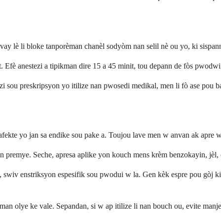
vay lè li bloke tanporèman chanèl sodyòm nan selil nè ou yo, ki sispan
 Efè anestezi a tipikman dire 15 a 45 minit, tou depann de fòs pwodwi a 
ezi sou preskripsyon yo itilize nan pwosedi medikal, men li fò ase po
ekte yo jan sa endike sou pake a. Toujou lave men w anvan ak apre w
premye. Seche, apresa aplike yon kouch mens krèm benzokayin, jèl, os
, swiv enstriksyon espesifik sou pwodui w la. Gen kèk espre pou gòj k
man olye ke vale. Sepandan, si w ap itilize li nan bouch ou, evite ma