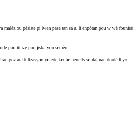
 malèz ou pèsiste pi lwen pase tan sa a, li enpòtan pou w wè founisè
e pou itilize pou jiska yon semèn.
n poz ant itilizasyon yo ede kenbe benefis soulajman doulè li yo.