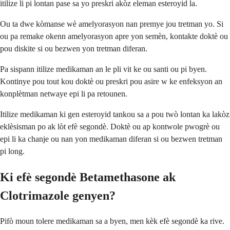
itilize li pi lontan pase sa yo preskri akòz eleman esteroyid la.
Ou ta dwe kòmanse wè amelyorasyon nan premye jou tretman yo. Si
ou pa remake okenn amelyorasyon apre yon semèn, kontakte doktè ou
pou diskite si ou bezwen yon tretman diferan.
Pa sispann itilize medikaman an le pli vit ke ou santi ou pi byen.
Kontinye pou tout kou doktè ou preskri pou asire w ke enfeksyon an
konplètman netwaye epi li pa retounen.
Itilize medikaman ki gen esteroyid tankou sa a pou twò lontan ka lakòz
eklèsisman po ak lòt efè segondè. Doktè ou ap kontwole pwogrè ou
epi li ka chanje ou nan yon medikaman diferan si ou bezwen tretman
pi long.
Ki efè segondè Betamethasone ak
Clotrimazole genyen?
Pifò moun tolere medikaman sa a byen, men kèk efè segondè ka rive.