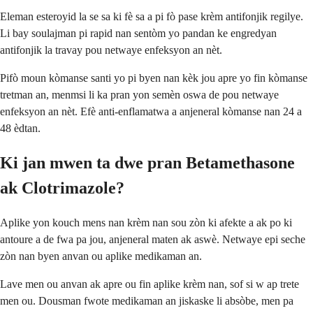
Eleman esteroyid la se sa ki fè sa a pi fò pase krèm antifonjik regilye.
Li bay soulajman pi rapid nan sentòm yo pandan ke engredyan
antifonjik la travay pou netwaye enfeksyon an nèt.
Pifò moun kòmanse santi yo pi byen nan kèk jou apre yo fin kòmanse
tretman an, menmsi li ka pran yon semèn oswa de pou netwaye
enfeksyon an nèt. Efè anti-enflamatwa a anjeneral kòmanse nan 24 a
48 èdtan.
Ki jan mwen ta dwe pran Betamethasone
ak Clotrimazole?
Aplike yon kouch mens nan krèm nan sou zòn ki afekte a ak po ki
antoure a de fwa pa jou, anjeneral maten ak aswè. Netwaye epi seche
zòn nan byen anvan ou aplike medikaman an.
Lave men ou anvan ak apre ou fin aplike krèm nan, sof si w ap trete
men ou. Dousman fwote medikaman an jiskaske li absòbe, men pa