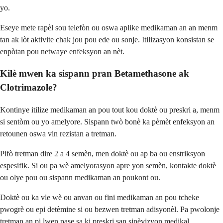
yo.
Eseye mete rapèl sou telefòn ou oswa aplike medikaman an an menm
tan ak lòt aktivite chak jou pou ede ou sonje. Itilizasyon konsistan se
enpòtan pou netwaye enfeksyon an nèt.
Kilè mwen ka sispann pran Betamethasone ak
Clotrimazole?
Kontinye itilize medikaman an pou tout kou doktè ou preskri a, menm
si sentòm ou yo amelyore. Sispann twò bonè ka pèmèt enfeksyon an
retounen oswa vin rezistan a tretman.
Pifò tretman dire 2 a 4 semèn, men doktè ou ap ba ou enstriksyon
espesifik. Si ou pa wè amelyorasyon apre yon semèn, kontakte doktè
ou olye pou ou sispann medikaman an poukont ou.
Doktè ou ka vle wè ou anvan ou fini medikaman an pou tcheke
pwogrè ou epi detèmine si ou bezwen tretman adisyonèl. Pa pwolonje
tretman an pi lwen pase sa ki preskri san sipèvizyon medikal.