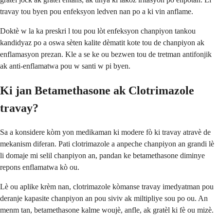
travay tou byen pou enfeksyon ledven nan po a ki vin anflame.
Doktè w la ka preskri l tou pou lòt enfeksyon chanpiyon tankou
kandidyaz po a oswa sèten kalite dèmatit kote tou de chanpiyon ak
enflamasyon prezan. Kle a se ke ou bezwen tou de tretman antifonjik
ak anti-enflamatwa pou w santi w pi byen.
Ki jan Betamethasone ak Clotrimazole
travay?
Sa a konsidere kòm yon medikaman ki modere fò ki travay atravè de
mekanism diferan. Pati clotrimazole a anpeche chanpiyon an grandi lè
li domaje mi selil chanpiyon an, pandan ke betamethasone diminye
repons enflamatwa kò ou.
Lè ou aplike krèm nan, clotrimazole kòmanse travay imedyatman pou
deranje kapasite chanpiyon an pou siviv ak miltipliye sou po ou. An
menm tan, betamethasone kalme woujè, anfle, ak gratèl ki fè ou mizè.