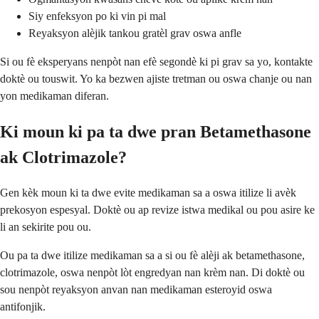
Siy enfeksyon po ki vin pi mal
Reyaksyon alèjik tankou gratèl grav oswa anfle
Si ou fè eksperyans nenpòt nan efè segondè ki pi grav sa yo, kontakte
doktè ou touswit. Yo ka bezwen ajiste tretman ou oswa chanje ou nan
yon medikaman diferan.
Ki moun ki pa ta dwe pran Betamethasone
ak Clotrimazole?
Gen kèk moun ki ta dwe evite medikaman sa a oswa itilize li avèk
prekosyon espesyal. Doktè ou ap revize istwa medikal ou pou asire ke
li an sekirite pou ou.
Ou pa ta dwe itilize medikaman sa a si ou fè alèji ak betamethasone,
clotrimazole, oswa nenpòt lòt engredyan nan krèm nan. Di doktè ou
sou nenpòt reyaksyon anvan nan medikaman esteroyid oswa
antifonjik.