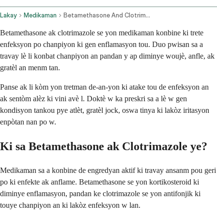
Lakay
Medikaman
Betamethasone And Clotrimazole Topical Route
Betamethasone ak clotrimazole se yon medikaman konbine ki trete
enfeksyon po chanpiyon ki gen enflamasyon tou. Duo pwisan sa a
travay lè li konbat chanpiyon an pandan y ap diminye woujè, anfle, ak
gratèl an menm tan.
Panse ak li kòm yon tretman de-an-yon ki atake tou de enfeksyon an
ak sentòm alèz ki vini avè l. Doktè w ka preskri sa a lè w gen
kondisyon tankou pye atlèt, gratèl jock, oswa tinya ki lakòz iritasyon
enpòtan nan po w.
Ki sa Betamethasone ak Clotrimazole ye?
Medikaman sa a konbine de engredyan aktif ki travay ansanm pou geri
po ki enfekte ak anflame. Betamethasone se yon kortikosteroid ki
diminye enflamasyon, pandan ke clotrimazole se yon antifonjik ki
touye chanpiyon an ki lakòz enfeksyon w lan.