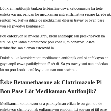
Lòt krèm antifonjik tankou terbinafine oswa ketoconazole ka trete
enfeksyon an, pandan ke medikaman anti-enflamatwa separe ka ede ak
sentòm yo. Pafwa itilize de medikaman diferan travay pi byen pase
yon sèl pwodwi konbinezon.
Pou enfeksyon ki mwens grav, krèm antifonjik san preskripsyon ka
sifi. Sa gen ladan clotrimazole pou kont li, miconazole, oswa
terbinafine san eleman esteroyid la.
Doktè ou ka konsidere tou medikaman antifonjik oral si enfeksyon an
gaye anpil oswa patikilyèman fè tèt di. Sa yo travay soti nan andedan
kò ou pou konbat enfeksyon an nan tout sistèm ou.
Èske Betamethasone ak Clotrimazole Pi
Bon Pase Lòt Medikaman Antifonjik?
Medikaman konbinezon sa a patikilyèman efikas lè ou gen tou de
enfeksyon chanpiyon ak enflamasyon enpòtan. Li souvan pi itil pase