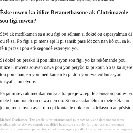
Èske mwen ka itilize Betamethasone ak Clotrimazole
sou figi mwen?
Sèvi ak medikaman sa a sou figi ou sèlman si doktè ou espesyalman di
ou fè sa. Po figi a pi mens epi li pi sansib pase lòt zòn nan kò ou, sa ki
fè li pi fasil pou efè segondè esteroyid yo.
Si doktè ou preskri li pou itilizasyon sou figi, yo ka rekòmande pou
itilize li mwens souvan oswa pou yon peryòd ki pi kout. Yo ta ka sijere
tou pou chanje a yon medikaman ki pi dou yon fwa enflamasyon
inisyal la amelyore.
Pa janm sèvi ak medikaman sa a toupre je w, epi fè atansyon pou w pa
mete l nan bouch ou oswa nen ou. Si ou aksidantèlman mete kèk nan
je ou, rense byen avèk dlo epi kontakte doktè ou si iritasyon an pèsiste.
Medical Disclaimer:
This article is for informational purposes only and does not constitute
medical advice. Always consult a qualified healthcare provider for diagnosis and treatment
decisions. If you are experiencing a medical emergency, call 911 or go to the nearest emergency