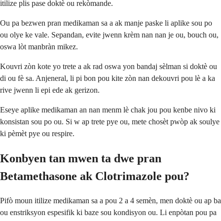
itilize plis pase doktè ou rekòmande.
Ou pa bezwen pran medikaman sa a ak manje paske li aplike sou po
ou olye ke vale. Sepandan, evite jwenn krèm nan nan je ou, bouch ou,
oswa lòt manbràn mikez.
Kouvri zòn kote yo trete a ak rad oswa yon bandaj sèlman si doktè ou
di ou fè sa. Anjeneral, li pi bon pou kite zòn nan dekouvri pou lè a ka
rive jwenn li epi ede ak gerizon.
Eseye aplike medikaman an nan menm lè chak jou pou kenbe nivo ki
konsistan sou po ou. Si w ap trete pye ou, mete chosèt pwòp ak soulye
ki pèmèt pye ou respire.
Konbyen tan mwen ta dwe pran
Betamethasone ak Clotrimazole pou?
Pifò moun itilize medikaman sa a pou 2 a 4 semèn, men doktè ou ap ba
ou enstriksyon espesifik ki baze sou kondisyon ou. Li enpòtan pou pa