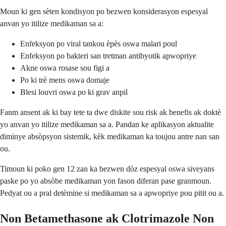
Moun ki gen sèten kondisyon po bezwen konsiderasyon espesyal
anvan yo itilize medikaman sa a:
Enfeksyon po viral tankou èpès oswa malari poul
Enfeksyon po bakteri san tretman antibyotik apwopriye
Akne oswa rosase sou figi a
Po ki trè mens oswa domaje
Blesi louvri oswa po ki grav anpil
Fanm ansent ak ki bay tete ta dwe diskite sou risk ak benefis ak doktè
yo anvan yo itilize medikaman sa a. Pandan ke aplikasyon aktualite
diminye absòpsyon sistemik, kèk medikaman ka toujou antre nan san
ou.
Timoun ki poko gen 12 zan ka bezwen dòz espesyal oswa siveyans
paske po yo absòbe medikaman yon fason diferan pase granmoun.
Pedyat ou a pral detèmine si medikaman sa a apwopriye pou pitit ou a.
Non Betamethasone ak Clotrimazole Non