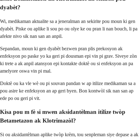
dyabèt?
Wi, medikaman aktualite sa a jeneralman an sekirite pou moun ki gen
dyabèt. Piske ou aplike li sou po ou olye ke ou pran li nan bouch, li pa
afekte nivo sik nan san an anpil.
Sepandan, moun ki gen dyabèt bezwen pran plis prekosyon ak
enfeksyon po paske yo ka geri pi dousman epi vin pi grav. Siveye zòn
ki trete a ak anpil atansyon epi kontakte doktè ou si enfeksyon an pa
amelyore oswa vin pi mal.
Doktè ou ka vle wè ou pi souvan pandan w ap itilize medikaman sa a
pou asire ke enfeksyon an ap geri byen. Bon kontwòl sik nan san ap
ede po ou geri pi vit.
Kisa pou m fè si mwen aksidantèlman itilize twòp
Betametazon ak Klotrimazòl?
Si ou aksidantèlman aplike twòp krèm, tou senpleman siye depase a ak