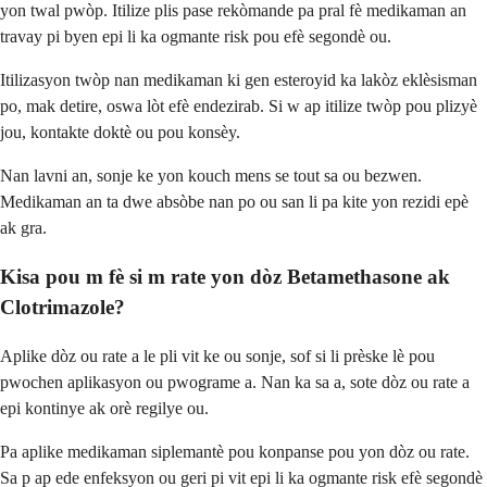
yon twal pwòp. Itilize plis pase rekòmande pa pral fè medikaman an
travay pi byen epi li ka ogmante risk pou efè segondè ou.
Itilizasyon twòp nan medikaman ki gen esteroyid ka lakòz eklèsisman
po, mak detire, oswa lòt efè endezirab. Si w ap itilize twòp pou plizyè
jou, kontakte doktè ou pou konsèy.
Nan lavni an, sonje ke yon kouch mens se tout sa ou bezwen.
Medikaman an ta dwe absòbe nan po ou san li pa kite yon rezidi epè
ak gra.
Kisa pou m fè si m rate yon dòz Betamethasone ak
Clotrimazole?
Aplike dòz ou rate a le pli vit ke ou sonje, sof si li prèske lè pou
pwochen aplikasyon ou pwograme a. Nan ka sa a, sote dòz ou rate a
epi kontinye ak orè regilye ou.
Pa aplike medikaman siplemantè pou konpanse pou yon dòz ou rate.
Sa p ap ede enfeksyon ou geri pi vit epi li ka ogmante risk efè segondè