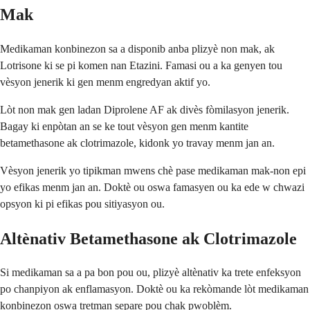
Mak
Medikaman konbinezon sa a disponib anba plizyè non mak, ak
Lotrisone ki se pi komen nan Etazini. Famasi ou a ka genyen tou
vèsyon jenerik ki gen menm engredyan aktif yo.
Lòt non mak gen ladan Diprolene AF ak divès fòmilasyon jenerik.
Bagay ki enpòtan an se ke tout vèsyon gen menm kantite
betamethasone ak clotrimazole, kidonk yo travay menm jan an.
Vèsyon jenerik yo tipikman mwens chè pase medikaman mak-non epi
yo efikas menm jan an. Doktè ou oswa famasyen ou ka ede w chwazi
opsyon ki pi efikas pou sitiyasyon ou.
Altènativ Betamethasone ak Clotrimazole
Si medikaman sa a pa bon pou ou, plizyè altènativ ka trete enfeksyon
po chanpiyon ak enflamasyon. Doktè ou ka rekòmande lòt medikaman
konbinezon oswa tretman separe pou chak pwoblèm.