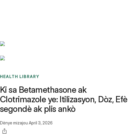
Benchmarks
Stories
FAQ
Sign up / Log in
HEALTH LIBRARY
Ki sa Betamethasone ak
Clotrimazole ye: Itilizasyon, Dòz, Efè
segondè ak plis ankò
Dènye mizajou
April 3, 2026