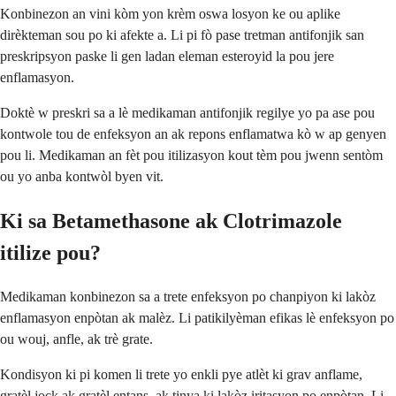
Konbinezon an vini kòm yon krèm oswa losyon ke ou aplike
dirèkteman sou po ki afekte a. Li pi fò pase tretman antifonjik san
preskripsyon paske li gen ladan eleman esteroyid la pou jere
enflamasyon.
Doktè w preskri sa a lè medikaman antifonjik regilye yo pa ase pou
kontwole tou de enfeksyon an ak repons enflamatwa kò w ap genyen
pou li. Medikaman an fèt pou itilizasyon kout tèm pou jwenn sentòm
ou yo anba kontwòl byen vit.
Ki sa Betamethasone ak Clotrimazole
itilize pou?
Medikaman konbinezon sa a trete enfeksyon po chanpiyon ki lakòz
enflamasyon enpòtan ak malèz. Li patikilyèman efikas lè enfeksyon po
ou wouj, anfle, ak trè grate.
Kondisyon ki pi komen li trete yo enkli pye atlèt ki grav anflame,
gratèl jock ak gratèl entans, ak tinya ki lakòz iritasyon po enpòtan. Li