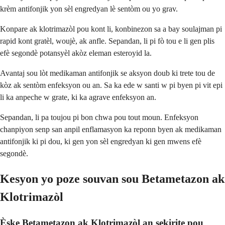
krèm antifonjik yon sèl engredyan lè sentòm ou yo grav.
Konpare ak klotrimazòl pou kont li, konbinezon sa a bay soulajman pi
rapid kont gratèl, woujè, ak anfle. Sepandan, li pi fò tou e li gen plis
efè segondè potansyèl akòz eleman esteroyid la.
Avantaj sou lòt medikaman antifonjik se aksyon doub ki trete tou de
kòz ak sentòm enfeksyon ou an. Sa ka ede w santi w pi byen pi vit epi
li ka anpeche w grate, ki ka agrave enfeksyon an.
Sepandan, li pa toujou pi bon chwa pou tout moun. Enfeksyon
chanpiyon senp san anpil enflamasyon ka reponn byen ak medikaman
antifonjik ki pi dou, ki gen yon sèl engredyan ki gen mwens efè
segondè.
Kesyon yo poze souvan sou Betametazon ak
Klotrimazòl
Èske Betametazon ak Klotrimazòl an sekirite pou