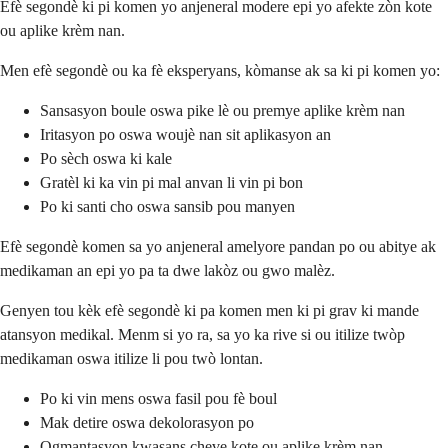
Efè segondè ki pi komen yo anjeneral modere epi yo afekte zòn kote
ou aplike krèm nan.
Men efè segondè ou ka fè eksperyans, kòmanse ak sa ki pi komen yo:
Sansasyon boule oswa pike lè ou premye aplike krèm nan
Iritasyon po oswa woujè nan sit aplikasyon an
Po sèch oswa ki kale
Gratèl ki ka vin pi mal anvan li vin pi bon
Po ki santi cho oswa sansib pou manyen
Efè segondè komen sa yo anjeneral amelyore pandan po ou abitye ak
medikaman an epi yo pa ta dwe lakòz ou gwo malèz.
Genyen tou kèk efè segondè ki pa komen men ki pi grav ki mande
atansyon medikal. Menm si yo ra, sa yo ka rive si ou itilize twòp
medikaman oswa itilize li pou twò lontan.
Po ki vin mens oswa fasil pou fè boul
Mak detire oswa dekolorasyon po
Ogmantasyon kwasans cheve kote ou aplike krèm nan