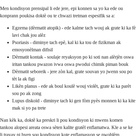
Men kondisyon prensipal li ede jere, epi konnen sa yo ka ede ou
konprann poukisa doktè ou te chwazi tretman espesifik sa a:
Egzema (dèrmatit atopik) - ede kalme tach wouj ak grate ki ka fè
lavi chak jou alèz
Psoriasis - diminye tach epè, kal ki ka tou de fizikman ak
emosyonèlman difisil
Dèrmatit kontak - soulaje reyaksyon po ki soti nan alèrjèn oswa
iritan tankou pwazon ivwa oswa pwodui chimik piman bouk
Dèrmatit seboreik - jere zòn kal, grate souvan yo jwenn sou po
tèt la ak figi
Likèn planus - ede ak boul koulè wouj violèt, grate ki ka parèt
sou po ak zong
Lupus diskoïd - diminye tach ki gen fòm pyès monnen ki ka kite
mak si yo pa trete
Nan kèk ka, doktè ka preskri li pou kondisyon ki mwens komen
tankou alopesi areata oswa sèten kalite gratèl enflamatwa. Kle a se ke
li travay pi byen sou kondisyon kote enflamasyon se pwoblèm