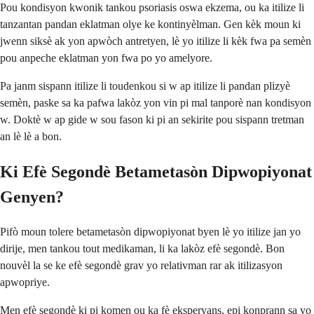
Pou kondisyon kwonik tankou psoriasis oswa ekzema, ou ka itilize li
tanzantan pandan eklatman olye ke kontinyèlman. Gen kèk moun ki
jwenn siksè ak yon apwòch antretyen, lè yo itilize li kèk fwa pa semèn
pou anpeche eklatman yon fwa po yo amelyore.
Pa janm sispann itilize li toudenkou si w ap itilize li pandan plizyè
semèn, paske sa ka pafwa lakòz yon vin pi mal tanporè nan kondisyon
w. Doktè w ap gide w sou fason ki pi an sekirite pou sispann tretman
an lè lè a bon.
Ki Efè Segondè Betametasòn Dipwopiyonat
Genyen?
Pifò moun tolere betametasòn dipwopiyonat byen lè yo itilize jan yo
dirije, men tankou tout medikaman, li ka lakòz efè segondè. Bon
nouvèl la se ke efè segondè grav yo relativman rar ak itilizasyon
apwopriye.
Men efè segondè ki pi komen ou ka fè eksperyans, epi konprann sa yo