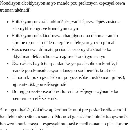
Kondisyon ak sitiyasyon sa yo mande pou prekosyon espesyal oswa
tretman altènatif:
Enfeksyon po viral tankou èpès, varisèl, oswa èpès zoster -
esteroyid ka agrave kondisyon sa yo
Enfeksyon po bakteri oswa chanpiyon - medikaman an ka
siprime repons iminitè ou epi fè enfeksyon yo vin pi mal
Rosacea oswa dèrmatit perioral - esteroyid aktualite ka
aktyèlman deklanche oswa agrave kondisyon sa yo
Gwosès ak bay tete - pandan ke yo pa absoliman kontrè, li
mande pou konsiderasyon atansyon sou benefis kont risk
Timoun ki poko gen 12 an - po yo absòbe medikaman pi fasil,
ogmante risk pou efè segondè
Domaj po vaste oswa blesi louvri - absòpsyon ogmante ka
mennen nan efè sistemik
Si ou gen dyabèt, doktè w ap kontwole w pi pre paske kortikosteroid
ka afekte nivo sik nan san an. Moun ki gen sistèm iminitè konpwomèt
bezwen konsiderasyon espesyal tou, paske medikaman an plis siprime