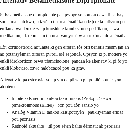
Altènativ Betamethasone Dipropionate
Si betamethasone dipropionate pa apwopriye pou ou oswa li pa bay
soulajman adekwa, plizyè tretman altènatif ka ede jere kondisyon po
enflamatwa. Doktè w ap konsidere kondisyon espesifik ou, istwa
medikal ou, ak repons tretman anvan yo lè w ap rekòmande altènativ.
Lòt kortikosteroid aktualite ki gen diferan fòs ofri benefis menm jan an
ak potansyèlman diferan pwofil efè segondè. Opsyon ki pi modere yo
enkli idrokortizon oswa triamcinolone, pandan ke altènativ ki pi fò yo
enkli klobetasol oswa halobetasol pou ka grav.
Altènativ ki pa esteroyid yo ap vin de pli zan pli popilè pou jesyon
alontèm:
Inibitè kalsineurin tankou takrolimous (Protopic) oswa
pimekrolimous (Elidel) - bon pou zòn sansib yo
Analòg Vitamin D tankou kalsipotriyèn - patikilyèman efikas
pou psoriasis
Retinoid aktualite - itil pou sèten kalite dèrmatit ak psoriasis