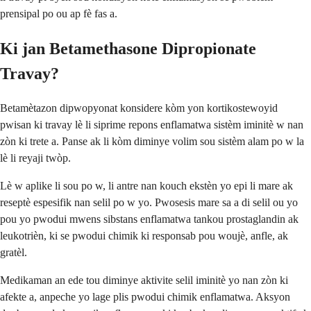
prensipal po ou ap fè fas a.
Ki jan Betamethasone Dipropionate
Travay?
Betamètazon dipwopyonat konsidere kòm yon kortikostewoyid
pwisan ki travay lè li siprime repons enflamatwa sistèm iminitè w nan
zòn ki trete a. Panse ak li kòm diminye volim sou sistèm alam po w la
lè li reyaji twòp.
Lè w aplike li sou po w, li antre nan kouch ekstèn yo epi li mare ak
reseptè espesifik nan selil po w yo. Pwosesis mare sa a di selil ou yo
pou yo pwodui mwens sibstans enflamatwa tankou prostaglandin ak
leukotrièn, ki se pwodui chimik ki responsab pou woujè, anfle, ak
gratèl.
Medikaman an ede tou diminye aktivite selil iminitè yo nan zòn ki
afekte a, anpeche yo lage plis pwodui chimik enflamatwa. Aksyon