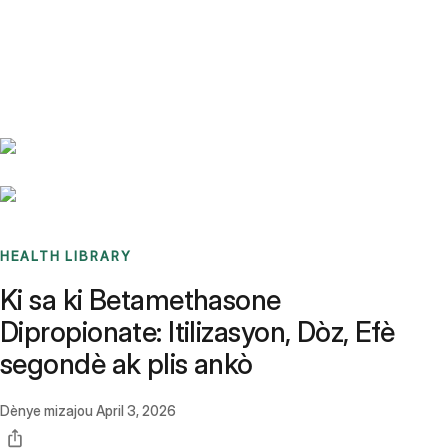
Benchmarks
Stories
FAQ
Sign up / Log in
HEALTH LIBRARY
Ki sa ki Betamethasone
Dipropionate: Itilizasyon, Dòz, Efè
segondè ak plis ankò
Dènye mizajou
April 3, 2026