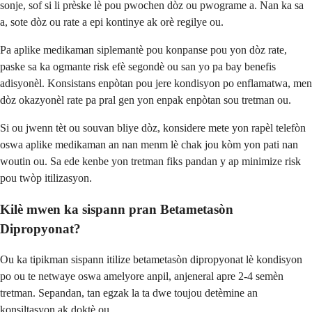
sonje, sof si li prèske lè pou pwochen dòz ou pwograme a. Nan ka sa
a, sote dòz ou rate a epi kontinye ak orè regilye ou.
Pa aplike medikaman siplemantè pou konpanse pou yon dòz rate,
paske sa ka ogmante risk efè segondè ou san yo pa bay benefis
adisyonèl. Konsistans enpòtan pou jere kondisyon po enflamatwa, men
dòz okazyonèl rate pa pral gen yon enpak enpòtan sou tretman ou.
Si ou jwenn tèt ou souvan bliye dòz, konsidere mete yon rapèl telefòn
oswa aplike medikaman an nan menm lè chak jou kòm yon pati nan
woutin ou. Sa ede kenbe yon tretman fiks pandan y ap minimize risk
pou twòp itilizasyon.
Kilè mwen ka sispann pran Betametasòn
Dipropyonat?
Ou ka tipikman sispann itilize betametasòn dipropyonat lè kondisyon
po ou te netwaye oswa amelyore anpil, anjeneral apre 2-4 semèn
tretman. Sepandan, tan egzak la ta dwe toujou detèmine an
konsiltasyon ak doktè ou.