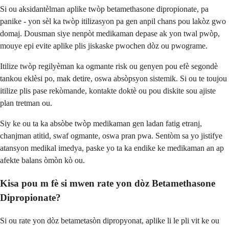
Si ou aksidantèlman aplike twòp betamethasone dipropionate, pa
panike - yon sèl ka twòp itilizasyon pa gen anpil chans pou lakòz gwo
domaj. Dousman siye nenpòt medikaman depase ak yon twal pwòp,
mouye epi evite aplike plis jiskaske pwochen dòz ou pwograme.
Itilize twòp regilyèman ka ogmante risk ou genyen pou efè segondè
tankou eklèsi po, mak detire, oswa absòpsyon sistemik. Si ou te toujou
itilize plis pase rekòmande, kontakte doktè ou pou diskite sou ajiste
plan tretman ou.
Siy ke ou ta ka absòbe twòp medikaman gen ladan fatig etranj,
chanjman atitid, swaf ogmante, oswa pran pwa. Sentòm sa yo jistifye
atansyon medikal imedya, paske yo ta ka endike ke medikaman an ap
afekte balans òmòn kò ou.
Kisa pou m fè si mwen rate yon dòz Betamethasone
Dipropionate?
Si ou rate yon dòz betametasòn dipropyonat, aplike li le pli vit ke ou