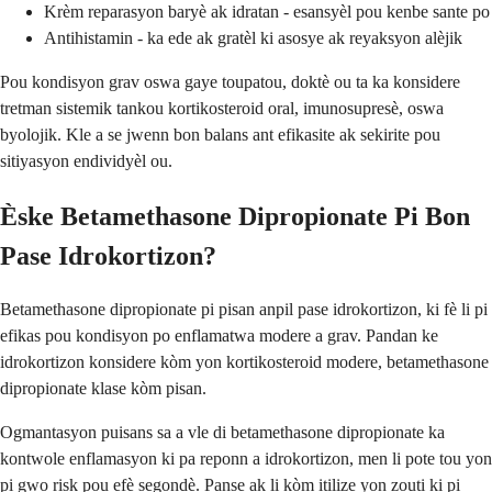
Krèm reparasyon baryè ak idratan - esansyèl pou kenbe sante po
Antihistamin - ka ede ak gratèl ki asosye ak reyaksyon alèjik
Pou kondisyon grav oswa gaye toupatou, doktè ou ta ka konsidere
tretman sistemik tankou kortikosteroid oral, imunosupresè, oswa
byolojik. Kle a se jwenn bon balans ant efikasite ak sekirite pou
sitiyasyon endividyèl ou.
Èske Betamethasone Dipropionate Pi Bon
Pase Idrokortizon?
Betamethasone dipropionate pi pisan anpil pase idrokortizon, ki fè li pi
efikas pou kondisyon po enflamatwa modere a grav. Pandan ke
idrokortizon konsidere kòm yon kortikosteroid modere, betamethasone
dipropionate klase kòm pisan.
Ogmantasyon puisans sa a vle di betamethasone dipropionate ka
kontwole enflamasyon ki pa reponn a idrokortizon, men li pote tou yon
pi gwo risk pou efè segondè. Panse ak li kòm itilize yon zouti ki pi