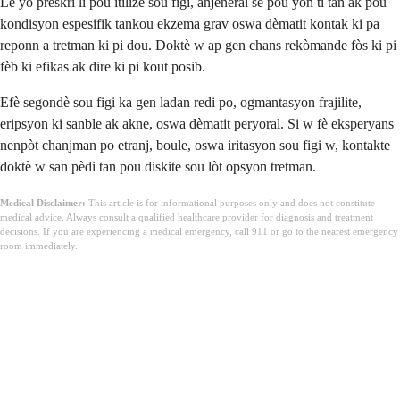
Lè yo preskri li pou itilize sou figi, anjeneral se pou yon ti tan ak pou
kondisyon espesifik tankou ekzema grav oswa dèmatit kontak ki pa
reponn a tretman ki pi dou. Doktè w ap gen chans rekòmande fòs ki pi
fèb ki efikas ak dire ki pi kout posib.
Efè segondè sou figi ka gen ladan redi po, ogmantasyon frajilite,
eripsyon ki sanble ak akne, oswa dèmatit peryoral. Si w fè eksperyans
nenpòt chanjman po etranj, boule, oswa iritasyon sou figi w, kontakte
doktè w san pèdi tan pou diskite sou lòt opsyon tretman.
Medical Disclaimer:
This article is for informational purposes only and does not constitute
medical advice. Always consult a qualified healthcare provider for diagnosis and treatment
decisions. If you are experiencing a medical emergency, call 911 or go to the nearest emergency
room immediately.