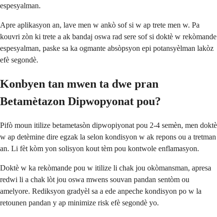
espesyalman.
Apre aplikasyon an, lave men w ankò sof si w ap trete men w. Pa
kouvri zòn ki trete a ak bandaj oswa rad sere sof si doktè w rekòmande
espesyalman, paske sa ka ogmante absòpsyon epi potansyèlman lakòz
efè segondè.
Konbyen tan mwen ta dwe pran
Betamètazon Dipwopyonat pou?
Pifò moun itilize betametasòn dipwopiyonat pou 2-4 semèn, men doktè
w ap detèmine dire egzak la selon kondisyon w ak repons ou a tretman
an. Li fèt kòm yon solisyon kout tèm pou kontwole enflamasyon.
Doktè w ka rekòmande pou w itilize li chak jou okòmansman, apresa
redwi li a chak lòt jou oswa mwens souvan pandan sentòm ou
amelyore. Rediksyon gradyèl sa a ede anpeche kondisyon po w la
retounen pandan y ap minimize risk efè segondè yo.