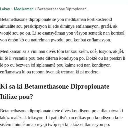
Lakay
Medikaman
Betamethasone Dipropionate Topical Application Route
Betamethasone dipropionate se yon medikaman kortikosteroid
aktualite sou preskripsyon ki ede diminye enflamasyon, gratèl, ak
woujè sou po ou. Li se esansyèlman yon vèsyon sentetik nan kortisol,
yon òmòn kò ou natirèlman pwodui pou konbat enflamasyon.
Medikaman sa a vini nan divès fòm tankou krèm, odè, losyon, ak jèl,
ki fè li versatile pou trete diferan kondisyon po. Doktè ou ka preskri li
lè po ou bezwen èd siplemantè pou kalme soti nan kondisyon
enflamatwa ki pa reponn byen ak tretman ki pi modere.
Ki sa ki Betamethasone Dipropionate
Itilize pou?
Betamethasone dipropionate trete divès kondisyon po enflamatwa ki
lakòz malèz ak iritasyon. Li patikilyèman efikas pou kondisyon kote
sistèm iminitè ou ap reyaji twòp epi ki lakòz enflamasyon po.