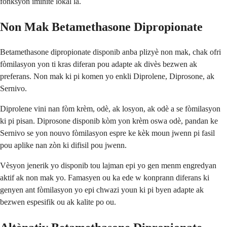
fonksyon iminitè lokal la.
Non Mak Betamethasone Dipropionate
Betamethasone dipropionate disponib anba plizyè non mak, chak ofri
fòmilasyon yon ti kras diferan pou adapte ak divès bezwen ak
preferans. Non mak ki pi komen yo enkli Diprolene, Diprosone, ak
Sernivo.
Diprolene vini nan fòm krèm, odè, ak losyon, ak odè a se fòmilasyon
ki pi pisan. Diprosone disponib kòm yon krèm oswa odè, pandan ke
Sernivo se yon nouvo fòmilasyon espre ke kèk moun jwenn pi fasil
pou aplike nan zòn ki difisil pou jwenn.
Vèsyon jenerik yo disponib tou lajman epi yo gen menm engredyan
aktif ak non mak yo. Famasyen ou ka ede w konprann diferans ki
genyen ant fòmilasyon yo epi chwazi youn ki pi byen adapte ak
bezwen espesifik ou ak kalite po ou.