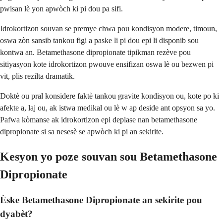
pwisan lè yon apwòch ki pi dou pa sifi.
Idrokortizon souvan se premye chwa pou kondisyon modere, timoun,
oswa zòn sansib tankou figi a paske li pi dou epi li disponib sou
kontwa an. Betamethasone dipropionate tipikman rezève pou
sitiyasyon kote idrokortizon pwouve ensifizan oswa lè ou bezwen pi
vit, plis rezilta dramatik.
Doktè ou pral konsidere faktè tankou gravite kondisyon ou, kote po ki
afekte a, laj ou, ak istwa medikal ou lè w ap deside ant opsyon sa yo.
Pafwa kòmanse ak idrokortizon epi deplase nan betamethasone
dipropionate si sa nesesè se apwòch ki pi an sekirite.
Kesyon yo poze souvan sou Betamethasone
Dipropionate
Èske Betamethasone Dipropionate an sekirite pou
dyabèt?