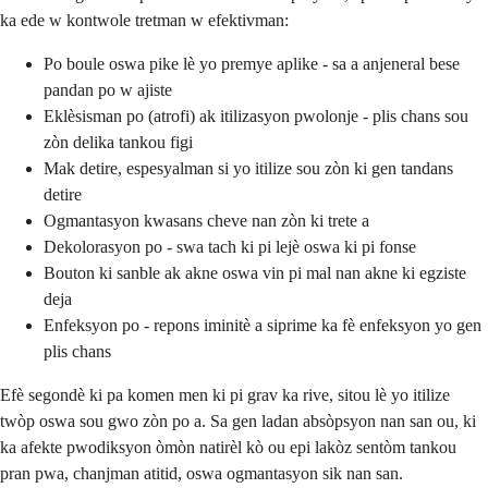
ka ede w kontwole tretman w efektivman:
Po boule oswa pike lè yo premye aplike - sa a anjeneral bese
pandan po w ajiste
Eklèsisman po (atrofi) ak itilizasyon pwolonje - plis chans sou
zòn delika tankou figi
Mak detire, espesyalman si yo itilize sou zòn ki gen tandans
detire
Ogmantasyon kwasans cheve nan zòn ki trete a
Dekolorasyon po - swa tach ki pi lejè oswa ki pi fonse
Bouton ki sanble ak akne oswa vin pi mal nan akne ki egziste
deja
Enfeksyon po - repons iminitè a siprime ka fè enfeksyon yo gen
plis chans
Efè segondè ki pa komen men ki pi grav ka rive, sitou lè yo itilize
twòp oswa sou gwo zòn po a. Sa gen ladan absòpsyon nan san ou, ki
ka afekte pwodiksyon òmòn natirèl kò ou epi lakòz sentòm tankou
pran pwa, chanjman atitid, oswa ogmantasyon sik nan san.