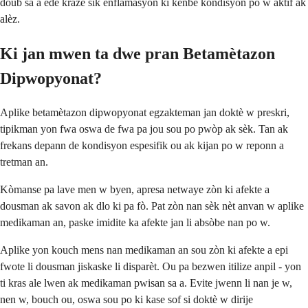
doub sa a ede kraze sik enflamasyon ki kenbe kondisyon po w aktif ak
alèz.
Ki jan mwen ta dwe pran Betamètazon
Dipwopyonat?
Aplike betamètazon dipwopyonat egzakteman jan doktè w preskri,
tipikman yon fwa oswa de fwa pa jou sou po pwòp ak sèk. Tan ak
frekans depann de kondisyon espesifik ou ak kijan po w reponn a
tretman an.
Kòmanse pa lave men w byen, apresa netwaye zòn ki afekte a
dousman ak savon ak dlo ki pa fò. Pat zòn nan sèk nèt anvan w aplike
medikaman an, paske imidite ka afekte jan li absòbe nan po w.
Aplike yon kouch mens nan medikaman an sou zòn ki afekte a epi
fwote li dousman jiskaske li disparèt. Ou pa bezwen itilize anpil - yon
ti kras ale lwen ak medikaman pwisan sa a. Evite jwenn li nan je w,
nen w, bouch ou, oswa sou po ki kase sof si doktè w dirije