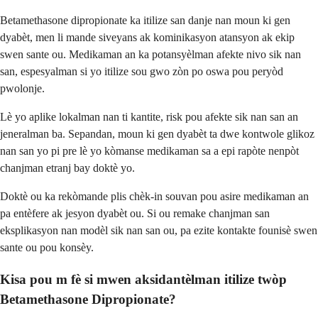
Betamethasone dipropionate ka itilize san danje nan moun ki gen
dyabèt, men li mande siveyans ak kominikasyon atansyon ak ekip
swen sante ou. Medikaman an ka potansyèlman afekte nivo sik nan
san, espesyalman si yo itilize sou gwo zòn po oswa pou peryòd
pwolonje.
Lè yo aplike lokalman nan ti kantite, risk pou afekte sik nan san an
jeneralman ba. Sepandan, moun ki gen dyabèt ta dwe kontwole glikoz
nan san yo pi pre lè yo kòmanse medikaman sa a epi rapòte nenpòt
chanjman etranj bay doktè yo.
Doktè ou ka rekòmande plis chèk-in souvan pou asire medikaman an
pa entèfere ak jesyon dyabèt ou. Si ou remake chanjman san
eksplikasyon nan modèl sik nan san ou, pa ezite kontakte founisè swen
sante ou pou konsèy.
Kisa pou m fè si mwen aksidantèlman itilize twòp
Betamethasone Dipropionate?