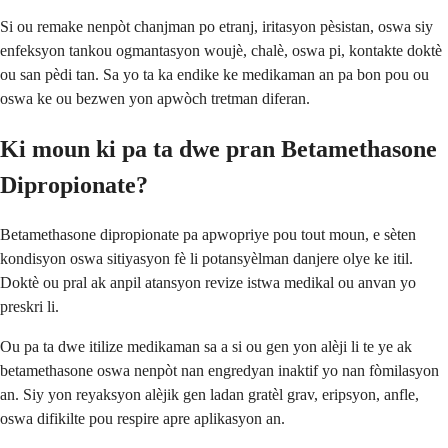
Si ou remake nenpòt chanjman po etranj, iritasyon pèsistan, oswa siy
enfeksyon tankou ogmantasyon woujè, chalè, oswa pi, kontakte doktè
ou san pèdi tan. Sa yo ta ka endike ke medikaman an pa bon pou ou
oswa ke ou bezwen yon apwòch tretman diferan.
Ki moun ki pa ta dwe pran Betamethasone
Dipropionate?
Betamethasone dipropionate pa apwopriye pou tout moun, e sèten
kondisyon oswa sitiyasyon fè li potansyèlman danjere olye ke itil.
Doktè ou pral ak anpil atansyon revize istwa medikal ou anvan yo
preskri li.
Ou pa ta dwe itilize medikaman sa a si ou gen yon alèji li te ye ak
betamethasone oswa nenpòt nan engredyan inaktif yo nan fòmilasyon
an. Siy yon reyaksyon alèjik gen ladan gratèl grav, eripsyon, anfle,
oswa difikilte pou respire apre aplikasyon an.