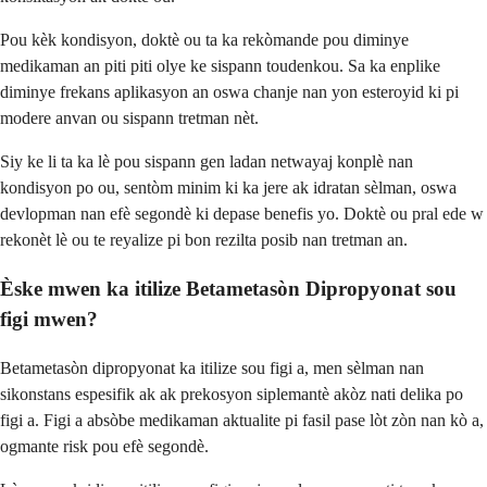
Pou kèk kondisyon, doktè ou ta ka rekòmande pou diminye
medikaman an piti piti olye ke sispann toudenkou. Sa ka enplike
diminye frekans aplikasyon an oswa chanje nan yon esteroyid ki pi
modere anvan ou sispann tretman nèt.
Siy ke li ta ka lè pou sispann gen ladan netwayaj konplè nan
kondisyon po ou, sentòm minim ki ka jere ak idratan sèlman, oswa
devlopman nan efè segondè ki depase benefis yo. Doktè ou pral ede w
rekonèt lè ou te reyalize pi bon rezilta posib nan tretman an.
Èske mwen ka itilize Betametasòn Dipropyonat sou
figi mwen?
Betametasòn dipropyonat ka itilize sou figi a, men sèlman nan
sikonstans espesifik ak ak prekosyon siplemantè akòz nati delika po
figi a. Figi a absòbe medikaman aktualite pi fasil pase lòt zòn nan kò a,
ogmante risk pou efè segondè.