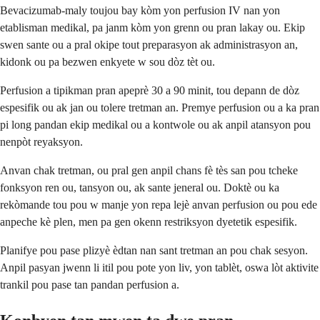
Bevacizumab-maly toujou bay kòm yon perfusion IV nan yon
etablisman medikal, pa janm kòm yon grenn ou pran lakay ou. Ekip
swen sante ou a pral okipe tout preparasyon ak administrasyon an,
kidonk ou pa bezwen enkyete w sou dòz tèt ou.
Perfusion a tipikman pran apeprè 30 a 90 minit, tou depann de dòz
espesifik ou ak jan ou tolere tretman an. Premye perfusion ou a ka pran
pi long pandan ekip medikal ou a kontwole ou ak anpil atansyon pou
nenpòt reyaksyon.
Anvan chak tretman, ou pral gen anpil chans fè tès san pou tcheke
fonksyon ren ou, tansyon ou, ak sante jeneral ou. Doktè ou ka
rekòmande tou pou w manje yon repa lejè anvan perfusion ou pou ede
anpeche kè plen, men pa gen okenn restriksyon dyetetik espesifik.
Planifye pou pase plizyè èdtan nan sant tretman an pou chak sesyon.
Anpil pasyan jwenn li itil pou pote yon liv, yon tablèt, oswa lòt aktivite
trankil pou pase tan pandan perfusion a.