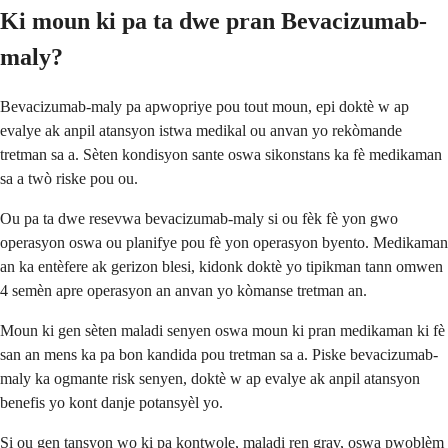
Ki moun ki pa ta dwe pran Bevacizumab-
maly?
Bevacizumab-maly pa apwopriye pou tout moun, epi doktè w ap
evalye ak anpil atansyon istwa medikal ou anvan yo rekòmande
tretman sa a. Sèten kondisyon sante oswa sikonstans ka fè medikaman
sa a twò riske pou ou.
Ou pa ta dwe resevwa bevacizumab-maly si ou fèk fè yon gwo
operasyon oswa ou planifye pou fè yon operasyon byento. Medikaman
an ka entèfere ak gerizon blesi, kidonk doktè yo tipikman tann omwen
4 semèn apre operasyon an anvan yo kòmanse tretman an.
Moun ki gen sèten maladi senyen oswa moun ki pran medikaman ki fè
san an mens ka pa bon kandida pou tretman sa a. Piske bevacizumab-
maly ka ogmante risk senyen, doktè w ap evalye ak anpil atansyon
benefis yo kont danje potansyèl yo.
Si ou gen tansyon wo ki pa kontwole, maladi ren grav, oswa pwoblèm