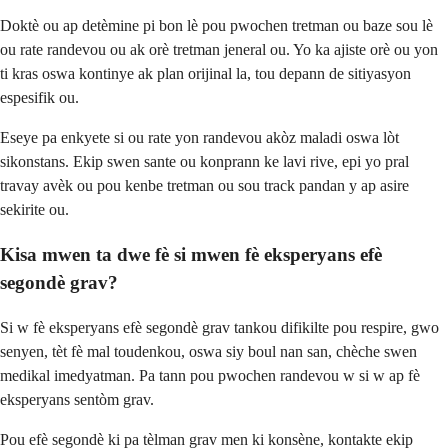
Doktè ou ap detèmine pi bon lè pou pwochen tretman ou baze sou lè
ou rate randevou ou ak orè tretman jeneral ou. Yo ka ajiste orè ou yon
ti kras oswa kontinye ak plan orijinal la, tou depann de sitiyasyon
espesifik ou.
Eseye pa enkyete si ou rate yon randevou akòz maladi oswa lòt
sikonstans. Ekip swen sante ou konprann ke lavi rive, epi yo pral
travay avèk ou pou kenbe tretman ou sou track pandan y ap asire
sekirite ou.
Kisa mwen ta dwe fè si mwen fè eksperyans efè
segondè grav?
Si w fè eksperyans efè segondè grav tankou difikilte pou respire, gwo
senyen, tèt fè mal toudenkou, oswa siy boul nan san, chèche swen
medikal imedyatman. Pa tann pou pwochen randevou w si w ap fè
eksperyans sentòm grav.
Pou efè segondè ki pa tèlman grav men ki konsène, kontakte ekip