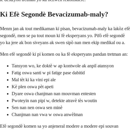
Ki Efè Segondè Bevacizumab-maly?
Menm jan ak tout medikaman ki pisan, bevacizumab-maly ka lakòz efè
segondè, men se pa tout moun ki fè eksperyans yo. Pifò efè segondè
yo ka jere ak bon siveyans ak swen sipò nan men ekip medikal ou a.
Men efè segondè ki pi komen ou ka fè eksperyans pandan tretman an:
Tansyon wo, ke doktè w ap kontwole ak anpil atansyon
Fatig oswa santi w pi fatige pase dabitid
Mal tèt ki ka vini epi ale
Kè plen oswa pèt apeti
Dyare oswa chanjman nan mouvman entesten
Pwoteyin nan pipi w, detekte atravè tès woutin
Sen nan nen oswa sen minè
Chanjman nan vwa w oswa anwèlman
Efè segondè komen sa yo anjeneral modere a modere epi souvan