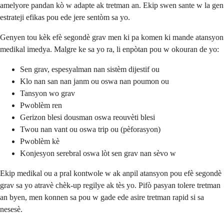
amelyore pandan kò w adapte ak tretman an. Ekip swen sante w la gen
estrateji efikas pou ede jere sentòm sa yo.
Genyen tou kèk efè segondè grav men ki pa komen ki mande atansyon
medikal imedya. Malgre ke sa yo ra, li enpòtan pou w okouran de yo:
Sen grav, espesyalman nan sistèm dijestif ou
Klo nan san nan janm ou oswa nan poumon ou
Tansyon wo grav
Pwoblèm ren
Gerizon blesi dousman oswa reouvèti blesi
Twou nan vant ou oswa trip ou (pèforasyon)
Pwoblèm kè
Konjesyon serebral oswa lòt sen grav nan sèvo w
Ekip medikal ou a pral kontwole w ak anpil atansyon pou efè segondè
grav sa yo atravè chèk-up regilye ak tès yo. Pifò pasyan tolere tretman
an byen, men konnen sa pou w gade ede asire tretman rapid si sa
nesesè.