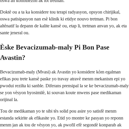
oswa an konbinezon ak lòt tretman.
Doktè ou a ta ka konsidere tou terapi radyasyon, opsyon chirijikal,
oswa patisipasyon nan esè klinik ki etidye nouvo tretman. Pi bon
altènatif la depann de kalite kansè ou, etap li, tretman anvan yo, ak eta
sante jeneral ou.
Èske Bevacizumab-maly Pi Bon Pase
Avastin?
Bevacizumab-maly (Mvasi) ak Avastin yo konsidere kòm egalman
efikas pou trete kansè paske yo travay atravè menm mekanism epi yo
pwodui rezilta ki sanble. Diferans prensipal la se ke bevacizumab-maly
se yon vèsyon byosimilè, ki souvan koute mwens pase medikaman
orijinal la.
Tou de medikaman yo te sibi tès solid pou asire yo satisfè menm
estanda sekirite ak efikasite yo. Etid yo montre ke pasyan yo reponn
menm jan ak tou de vèsyon yo, ak pwofil efè segondè konparab ak