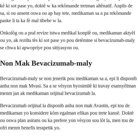
kè ki sot pase yo, doktè w ka rekòmande tretman altènatif. Anplis de
sa, si ou ansent oswa ou ap bay tete, medikaman sa a pa rekòmande
paske li ta ka fè mal tibebe w la.
Onkològ ou a pral revize istwa medikal konplè ou, medikaman aktyèl
ou yo, ak rezilta tès ki sot pase yo pou detèmine si bevacizumab-maly
se chwa ki apwopriye pou sitiyasyon ou.
Non Mak Bevacizumab-maly
Bevacizumab-maly se non jenerik pou medikaman sa a, epi li disponib
anba non mak Mvasi. Sa a se vèsyon byosimilè ki travay esansyèlman
menm jan ak medikaman orijinal bevacizumab la.
Bevacizumab orijinal la disponib anba non mak Avastin, epi tou de
medikaman yo konsidere kòm egalman efikas pou trete kansè. Doktè
ou oswa plan asirans ou ka prefere yon vèsyon sou lòt la, men tou de
ofri menm benefis terapetik yo.