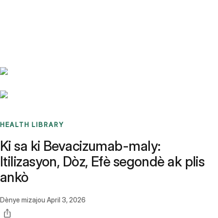
Benchmarks
Stories
FAQ
Sign up / Log in
HEALTH LIBRARY
Ki sa ki Bevacizumab-maly:
Itilizasyon, Dòz, Efè segondè ak plis
ankò
Dènye mizajou
April 3, 2026