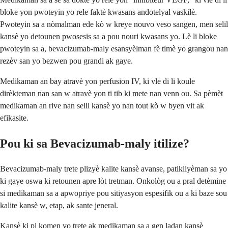
bloke yon pwoteyin yo rele faktè kwasans andotelyal vaskilè.
Pwoteyin sa a nòmalman ede kò w kreye nouvo veso sangen, men selil
kansè yo detounen pwosesis sa a pou nouri kwasans yo. Lè li bloke
pwoteyin sa a, bevacizumab-maly esansyèlman fè timè yo grangou nan
rezèv san yo bezwen pou grandi ak gaye.
Medikaman an bay atravè yon perfusion IV, ki vle di li koule
dirèkteman nan san w atravè yon ti tib ki mete nan venn ou. Sa pèmèt
medikaman an rive nan selil kansè yo nan tout kò w byen vit ak
efikasite.
Pou ki sa Bevacizumab-maly itilize?
Bevacizumab-maly trete plizyè kalite kansè avanse, patikilyèman sa yo
ki gaye oswa ki retounen apre lòt tretman. Onkològ ou a pral detèmine
si medikaman sa a apwopriye pou sitiyasyon espesifik ou a ki baze sou
kalite kansè w, etap, ak sante jeneral.
Kansè ki pi komen yo trete ak medikaman sa a gen ladan kansè