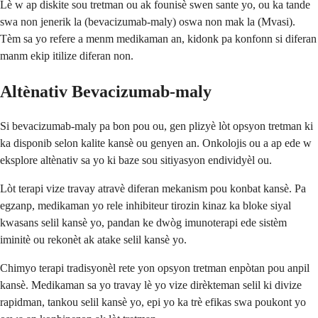
Lè w ap diskite sou tretman ou ak founisè swen sante yo, ou ka tande
swa non jenerik la (bevacizumab-maly) oswa non mak la (Mvasi).
Tèm sa yo refere a menm medikaman an, kidonk pa konfonn si diferan
manm ekip itilize diferan non.
Altènativ Bevacizumab-maly
Si bevacizumab-maly pa bon pou ou, gen plizyè lòt opsyon tretman ki
ka disponib selon kalite kansè ou genyen an. Onkolojis ou a ap ede w
eksplore altènativ sa yo ki baze sou sitiyasyon endividyèl ou.
Lòt terapi vize travay atravè diferan mekanism pou konbat kansè. Pa
egzanp, medikaman yo rele inhibiteur tirozin kinaz ka bloke siyal
kwasans selil kansè yo, pandan ke dwòg imunoterapi ede sistèm
iminitè ou rekonèt ak atake selil kansè yo.
Chimyo terapi tradisyonèl rete yon opsyon tretman enpòtan pou anpil
kansè. Medikaman sa yo travay lè yo vize dirèkteman selil ki divize
rapidman, tankou selil kansè yo, epi yo ka trè efikas swa poukont yo