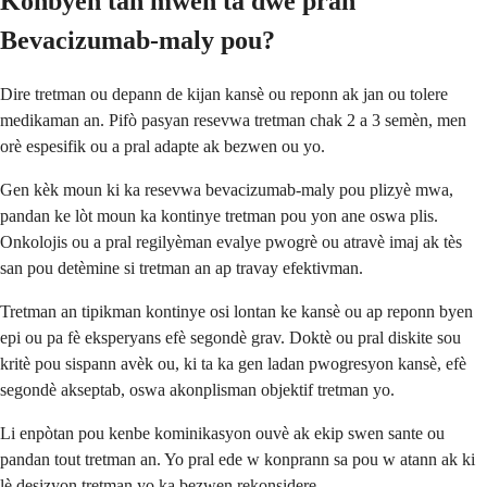
Konbyen tan mwen ta dwe pran
Bevacizumab-maly pou?
Dire tretman ou depann de kijan kansè ou reponn ak jan ou tolere
medikaman an. Pifò pasyan resevwa tretman chak 2 a 3 semèn, men
orè espesifik ou a pral adapte ak bezwen ou yo.
Gen kèk moun ki ka resevwa bevacizumab-maly pou plizyè mwa,
pandan ke lòt moun ka kontinye tretman pou yon ane oswa plis.
Onkolojis ou a pral regilyèman evalye pwogrè ou atravè imaj ak tès
san pou detèmine si tretman an ap travay efektivman.
Tretman an tipikman kontinye osi lontan ke kansè ou ap reponn byen
epi ou pa fè eksperyans efè segondè grav. Doktè ou pral diskite sou
kritè pou sispann avèk ou, ki ta ka gen ladan pwogresyon kansè, efè
segondè akseptab, oswa akonplisman objektif tretman yo.
Li enpòtan pou kenbe kominikasyon ouvè ak ekip swen sante ou
pandan tout tretman an. Yo pral ede w konprann sa pou w atann ak ki
lè desizyon tretman yo ka bezwen rekonsidere.