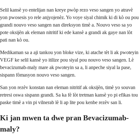
Selil kansè yo entelijan nan kreye pwòp rezo veso sangen yo atravè
yon pwosesis yo rele anjyojenèz. Yo voye siyal chimik ki di kò ou pou
grandi nouvo veso sangen nan direksyon timè a. Nouvo veso sa yo
pote oksijèn ak eleman nitritif ki ede kansè a grandi ak gaye nan lòt
pati nan kò ou.
Medikaman sa a aji tankou yon bloke vize, ki atache tèt li ak pwoteyin
VEGF ke selil kansè yo itilize pou siyal pou nouvo veso sangen. Lè
bevacizumab-maly mare ak pwoteyin sa a, li anpeche siyal la pase,
sispann fòmasyon nouvo veso sangen.
San yon rezèv konstan nan eleman nitritif ak oksijèn, timè yo souvan
retresi oswa sispann grandi. Sa ka fè lòt tretman kansè yo pi efikas tou
paske timè a vin pi vilnerab lè li ap lite pou kenbe rezèv san li.
Ki jan mwen ta dwe pran Bevacizumab-
maly?