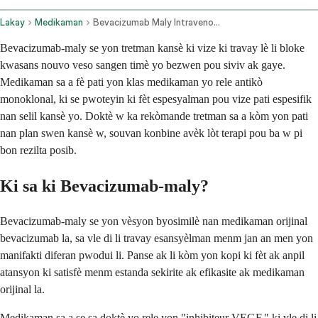
Lakay
Medikaman
Bevacizumab Maly Intravenous Route
Bevacizumab-maly se yon tretman kansè ki vize ki travay lè li bloke
kwasans nouvo veso sangen timè yo bezwen pou siviv ak gaye.
Medikaman sa a fè pati yon klas medikaman yo rele antikò
monoklonal, ki se pwoteyin ki fèt espesyalman pou vize pati espesifik
nan selil kansè yo. Doktè w ka rekòmande tretman sa a kòm yon pati
nan plan swen kansè w, souvan konbine avèk lòt terapi pou ba w pi
bon rezilta posib.
Ki sa ki Bevacizumab-maly?
Bevacizumab-maly se yon vèsyon byosimilè nan medikaman orijinal
bevacizumab la, sa vle di li travay esansyèlman menm jan an men yon
manifakti diferan pwodui li. Panse ak li kòm yon kopi ki fèt ak anpil
atansyon ki satisfè menm estanda sekirite ak efikasite ak medikaman
orijinal la.
Medikaman sa a se sa doktè yo rele yon "inhibiteur VEGF," ki vle di li