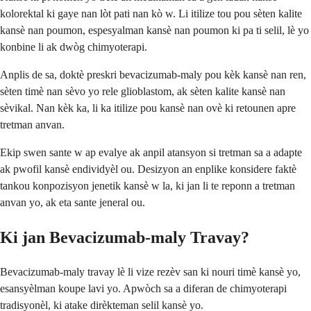
kolorektal ki gaye nan lòt pati nan kò w. Li itilize tou pou sèten kalite
kansè nan poumon, espesyalman kansè nan poumon ki pa ti selil, lè yo
konbine li ak dwòg chimyoterapi.
Anplis de sa, doktè preskri bevacizumab-maly pou kèk kansè nan ren,
sèten timè nan sèvo yo rele glioblastom, ak sèten kalite kansè nan
sèvikal. Nan kèk ka, li ka itilize pou kansè nan ovè ki retounen apre
tretman anvan.
Ekip swen sante w ap evalye ak anpil atansyon si tretman sa a adapte
ak pwofil kansè endividyèl ou. Desizyon an enplike konsidere faktè
tankou konpozisyon jenetik kansè w la, ki jan li te reponn a tretman
anvan yo, ak eta sante jeneral ou.
Ki jan Bevacizumab-maly Travay?
Bevacizumab-maly travay lè li vize rezèv san ki nouri timè kansè yo,
esansyèlman koupe lavi yo. Apwòch sa a diferan de chimyoterapi
tradisyonèl, ki atake dirèkteman selil kansè yo.