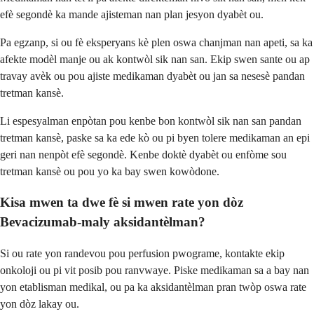
efè segondè ka mande ajisteman nan plan jesyon dyabèt ou.
Pa egzanp, si ou fè eksperyans kè plen oswa chanjman nan apeti, sa ka
afekte modèl manje ou ak kontwòl sik nan san. Ekip swen sante ou ap
travay avèk ou pou ajiste medikaman dyabèt ou jan sa nesesè pandan
tretman kansè.
Li espesyalman enpòtan pou kenbe bon kontwòl sik nan san pandan
tretman kansè, paske sa ka ede kò ou pi byen tolere medikaman an epi
geri nan nenpòt efè segondè. Kenbe doktè dyabèt ou enfòme sou
tretman kansè ou pou yo ka bay swen kowòdone.
Kisa mwen ta dwe fè si mwen rate yon dòz
Bevacizumab-maly aksidantèlman?
Si ou rate yon randevou pou perfusion pwograme, kontakte ekip
onkoloji ou pi vit posib pou ranvwaye. Piske medikaman sa a bay nan
yon etablisman medikal, ou pa ka aksidantèlman pran twòp oswa rate
yon dòz lakay ou.