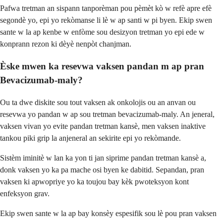
Pafwa tretman an sispann tanporèman pou pèmèt kò w refè apre efè
segondè yo, epi yo rekòmanse li lè w ap santi w pi byen. Ekip swen
sante w la ap kenbe w enfòme sou desizyon tretman yo epi ede w
konprann rezon ki dèyè nenpòt chanjman.
Èske mwen ka resevwa vaksen pandan m ap pran
Bevacizumab-maly?
Ou ta dwe diskite sou tout vaksen ak onkolojis ou an anvan ou
resevwa yo pandan w ap sou tretman bevacizumab-maly. An jeneral,
vaksen vivan yo evite pandan tretman kansè, men vaksen inaktive
tankou piki grip la anjeneral an sekirite epi yo rekòmande.
Sistèm iminitè w lan ka yon ti jan siprime pandan tretman kansè a,
donk vaksen yo ka pa mache osi byen ke dabitid. Sepandan, pran
vaksen ki apwopriye yo ka toujou bay kèk pwoteksyon kont
enfeksyon grav.
Ekip swen sante w la ap bay konsèy espesifik sou lè pou pran vaksen