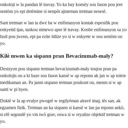
onkoloji w la pandan lè travay. Yo ka bay konsèy sou fason pou jere
sentòm yo epi detèmine si nenpòt ajisteman tretman nesesè.
Sant tretman w lan ta dwe ba w enfòmasyon kontak espesifik pou
enkyetid ijan, tankou nimewo apre lè travay. Kenbe enfòmasyon sa yo
fasil pou jwenn, epi pa ezite itilize yo si w enkyete w sou sentòm ou
yo.
Kilè mwen ka sispann pran Bevacizumab-maly?
Desizyon pou sispann tretman bevacizumab-maly toujou pran pa
onkolojis ou a ki baze sou fason kansè w ap reponn ak jan w ap tolere
medikaman an. Pa janm sispann tretman poukont ou, menm si w ap
santi w pi byen.
Doktè w la ap evalye pwogrè w regilyèman atravè imaj, tès san, ak
egzamen fizik. Tretman an ka sispann si kansè w lan pa reponn ankò,
si efè segondè yo vin twò grav, oswa si w reyalize objektif tretman w
yo.