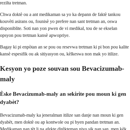
rezilta tretman.
Chwa doktè ou a ant medikaman sa yo ka depann de faktè tankou
kouvèti asirans ou, founisè yo prefere nan sant tretman an, oswa
disponiblite. Soti nan yon pwen de vi medikal, tou de se ekselan
opsyon pou tretman kansè apwopriye.
Bagay ki pi enpòtan an se pou ou resevwa tretman ki pi bon pou kalite
kansè espesifik ou ak sitiyasyon ou, kèlkeswa non mak yo itilize.
Kesyon yo poze souvan sou Bevacizumab-
maly
Èske Bevacizumab-maly an sekirite pou moun ki gen
dyabèt?
Bevacizumab-maly ka jeneralman itilize san danje nan moun ki gen
dyabèt, men doktè ou ap kontwole ou pi byen pandan tretman an.
Medikaman nan tèt li pa afekte dirèkteman nivo sik nan san, men kèk