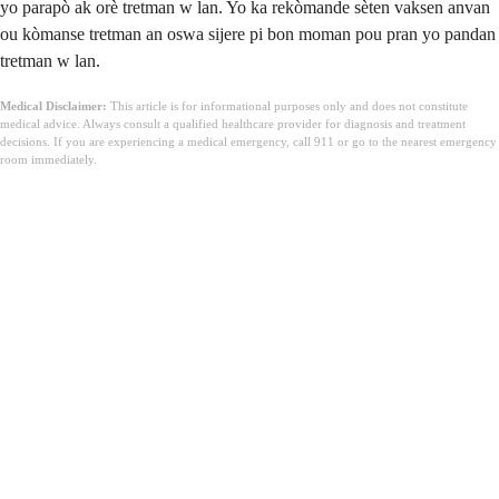
yo parapò ak orè tretman w lan. Yo ka rekòmande sèten vaksen anvan
ou kòmanse tretman an oswa sijere pi bon moman pou pran yo pandan
tretman w lan.
Medical Disclaimer:
This article is for informational purposes only and does not constitute
medical advice. Always consult a qualified healthcare provider for diagnosis and treatment
decisions. If you are experiencing a medical emergency, call 911 or go to the nearest emergency
room immediately.