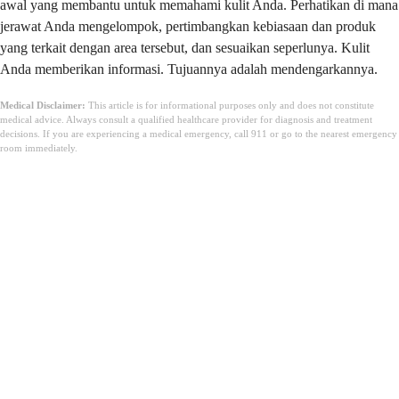
awal yang membantu untuk memahami kulit Anda. Perhatikan di mana
jerawat Anda mengelompok, pertimbangkan kebiasaan dan produk
yang terkait dengan area tersebut, dan sesuaikan seperlunya. Kulit
Anda memberikan informasi. Tujuannya adalah mendengarkannya.
Medical Disclaimer:
This article is for informational purposes only and does not constitute
medical advice. Always consult a qualified healthcare provider for diagnosis and treatment
decisions. If you are experiencing a medical emergency, call 911 or go to the nearest emergency
room immediately.