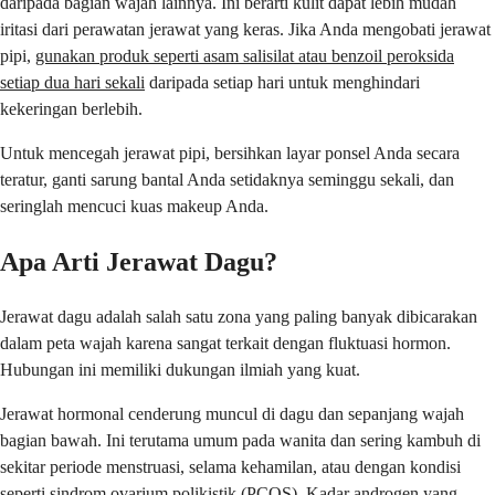
daripada bagian wajah lainnya. Ini berarti kulit dapat lebih mudah
iritasi dari perawatan jerawat yang keras. Jika Anda mengobati jerawat
pipi,
gunakan produk seperti asam salisilat atau benzoil peroksida
setiap dua hari sekali
daripada setiap hari untuk menghindari
kekeringan berlebih.
Untuk mencegah jerawat pipi, bersihkan layar ponsel Anda secara
teratur, ganti sarung bantal Anda setidaknya seminggu sekali, dan
seringlah mencuci kuas makeup Anda.
Apa Arti Jerawat Dagu?
Jerawat dagu adalah salah satu zona yang paling banyak dibicarakan
dalam peta wajah karena sangat terkait dengan fluktuasi hormon.
Hubungan ini memiliki dukungan ilmiah yang kuat.
Jerawat hormonal cenderung muncul di dagu dan sepanjang wajah
bagian bawah. Ini terutama umum pada wanita dan sering kambuh di
sekitar periode menstruasi, selama kehamilan, atau dengan kondisi
seperti sindrom ovarium polikistik (PCOS). Kadar androgen yang