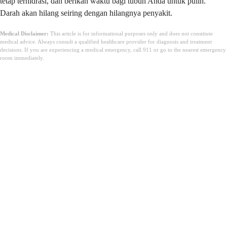
tetap terhidrasi, dan berikan waktu bagi tubuh Anda untuk pulih.
Darah akan hilang seiring dengan hilangnya penyakit.
Medical Disclaimer:
This article is for informational purposes only and does not constitute
medical advice. Always consult a qualified healthcare provider for diagnosis and treatment
decisions. If you are experiencing a medical emergency, call 911 or go to the nearest emergency
room immediately.