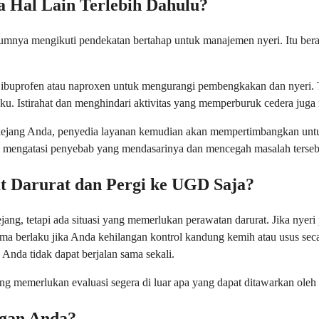
 Hal Lain Terlebih Dahulu?
umnya mengikuti pendekatan bertahap untuk manajemen nyeri. Itu bera
ti ibuprofen atau naproxen untuk mengurangi pembengkakan dan nyeri.
aku. Istirahat dan menghindari aktivitas yang memperburuk cedera juga
n kejang Anda, penyedia layanan kemudian akan mempertimbangkan unt
k mengatasi penyebab yang mendasarinya dan mencegah masalah terse
 Darurat dan Pergi ke UGD Saja?
ejang, tetapi ada situasi yang memerlukan perawatan darurat. Jika nyer
ama berlaku jika Anda kehilangan kontrol kandung kemih atau usus secar
Anda tidak dapat berjalan sama sekali.
ang memerlukan evaluasi segera di luar apa yang dapat ditawarkan oleh 
ngan Anda?