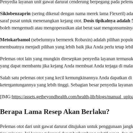
Penyedia layanan unit gawat darurat cenderung berpegang pada pele
Siklobenzaprin
(sering dikenal dengan nama merek lama Flexeril) ada
saraf pusat untuk menenangkan kejang otot.
Dosis tipikalnya adalah 
boleh mengemudi atau mengoperasikan alat berat saat mengonsumsiny
Metokarbamol
(sebelumnya bermerek Robaxin) adalah pilihan populer
membuatnya menjadi pilihan yang lebih baik jika Anda perlu tetap leb
Pelemas otot lain yang mungkin diresepkan penyedia layanan termasuk me
yang dapat membantu jika kejang Anda membuat Anda terjaga di mala
Salah satu pelemas otot yang kecil kemungkinannya Anda dapatkan di un
ketergantungannya yang lebih tinggi. Sebagian besar penyedia layanan u
[IMG:
https://assets.getbeyondhealth.com/health-lib/blogs/manual_up
Berapa Lama Resep Akan Berlaku?
Pelemas otot dari unit gawat darurat ditujukan untuk penggunaan jang