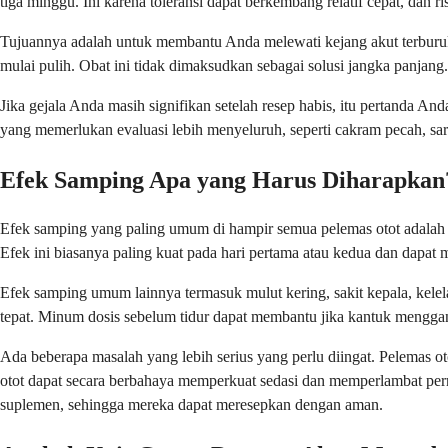
tiga minggu. Ini karena toleransi dapat berkembang relatif cepat, dan
Tujuannya adalah untuk membantu Anda melewati kejang akut terburuk 
mulai pulih. Obat ini tidak dimaksudkan sebagai solusi jangka panjang.
Jika gejala Anda masih signifikan setelah resep habis, itu pertanda A
yang memerlukan evaluasi lebih menyeluruh, seperti cakram pecah, sar
Efek Samping Apa yang Harus Diharapkan
Efek samping yang paling umum di hampir semua pelemas otot adalah 
Efek ini biasanya paling kuat pada hari pertama atau kedua dan dapat 
Efek samping umum lainnya termasuk mulut kering, sakit kepala, kelel
tepat. Minum dosis sebelum tidur dapat membantu jika kantuk menggan
Ada beberapa masalah yang lebih serius yang perlu diingat. Pelemas ot
otot dapat secara berbahaya memperkuat sedasi dan memperlambat per
suplemen, sehingga mereka dapat meresepkan dengan aman.