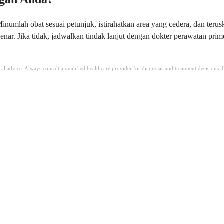
numlah obat sesuai petunjuk, istirahatkan area yang cedera, dan terus
enar. Jika tidak, jadwalkan tindak lanjut dengan dokter perawatan pr
ical advice. Always consult a qualified healthcare provider for diagnosis and treatment decisions