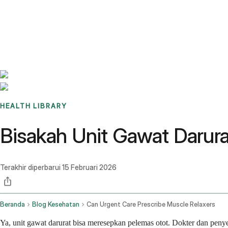
Benchmarks
Stories
FAQ
Sign up / Log in
HEALTH LIBRARY
Bisakah Unit Gawat Darur
Terakhir diperbarui
15 Februari 2026
Beranda
Blog Kesehatan
Can Urgent Care Prescribe Muscle Relaxers
Ya, unit gawat darurat bisa meresepkan pelemas otot. Dokter dan peny