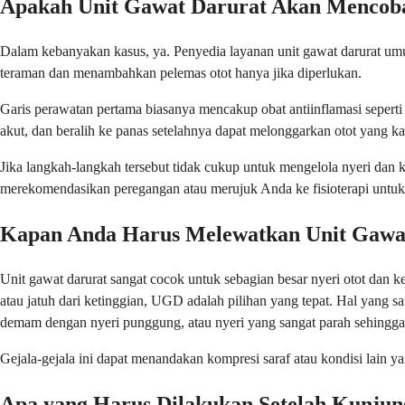
Apakah Unit Gawat Darurat Akan Mencoba
Dalam kebanyakan kasus, ya. Penyedia layanan unit gawat darurat um
teraman dan menambahkan pelemas otot hanya jika diperlukan.
Garis perawatan pertama biasanya mencakup obat antiinflamasi seper
akut, dan beralih ke panas setelahnya dapat melonggarkan otot yang k
Jika langkah-langkah tersebut tidak cukup untuk mengelola nyeri da
merekomendasikan peregangan atau merujuk Anda ke fisioterapi untu
Kapan Anda Harus Melewatkan Unit Gawat
Unit gawat darurat sangat cocok untuk sebagian besar nyeri otot dan k
atau jatuh dari ketinggian, UGD adalah pilihan yang tepat. Hal yang s
demam dengan nyeri punggung, atau nyeri yang sangat parah sehingga 
Gejala-gejala ini dapat menandakan kompresi saraf atau kondisi lain y
Apa yang Harus Dilakukan Setelah Kunju