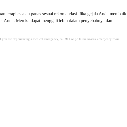
kan terapi es atau panas sesuai rekomendasi. Jika gejala Anda membaik
imer Anda. Mereka dapat menggali lebih dalam penyebabnya dan
. If you are experiencing a medical emergency, call 911 or go to the nearest emergency room