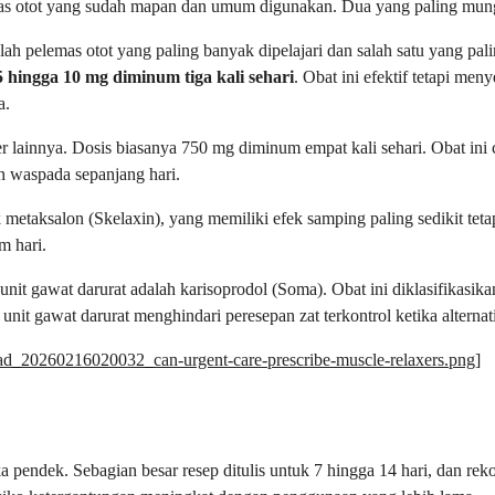
mas otot yang sudah mapan dan umum digunakan. Dua yang paling mun
lah pelemas otot yang paling banyak dipelajari dan salah satu yang p
5 hingga 10 mg diminum tiga kali sehari
. Obat ini efektif tetapi me
a.
 lainnya. Dosis biasanya 750 mg diminum empat kali sehari. Obat ini 
ih waspada sepanjang hari.
taksalon (Skelaxin), yang memiliki efek samping paling sedikit tetapi 
m hari.
it gawat darurat adalah karisoprodol (Soma). Obat ini diklasifikasika
nit gawat darurat menghindari peresepan zat terkontrol ketika alternati
load_20260216020032_can-urgent-care-prescribe-muscle-relaxers.png
]
ka pendek. Sebagian besar resep ditulis untuk 7 hingga 14 hari, dan 