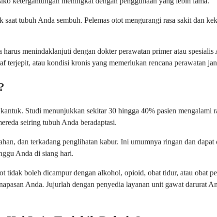
 risiko ketergantungan meningkat dengan penggunaan yang lebih lama.
saat tubuh Anda sembuh. Pelemas otot mengurangi rasa sakit dan keka
nda harus menindaklanjuti dengan dokter perawatan primer atau spesial
af terjepit, atau kondisi kronis yang memerlukan rencana perawatan ja
?
kantuk. Studi menunjukkan sekitar 30 hingga 40% pasien mengalami ra
mereda seiring tubuh Anda beradaptasi.
ahan, dan terkadang penglihatan kabur. Ini umumnya ringan dan dapat 
ggu Anda di siang hari.
ot tidak boleh dicampur dengan alkohol, opioid, obat tidur, atau obat
napasan Anda. Jujurlah dengan penyedia layanan unit gawat darurat 