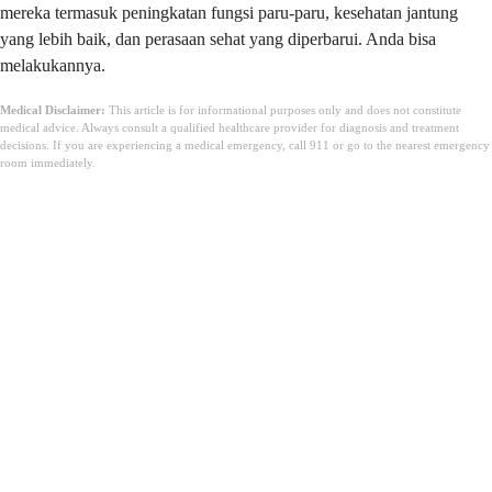
mereka termasuk peningkatan fungsi paru-paru, kesehatan jantung
yang lebih baik, dan perasaan sehat yang diperbarui. Anda bisa
melakukannya.
Medical Disclaimer:
This article is for informational purposes only and does not constitute
medical advice. Always consult a qualified healthcare provider for diagnosis and treatment
decisions. If you are experiencing a medical emergency, call 911 or go to the nearest emergency
room immediately.