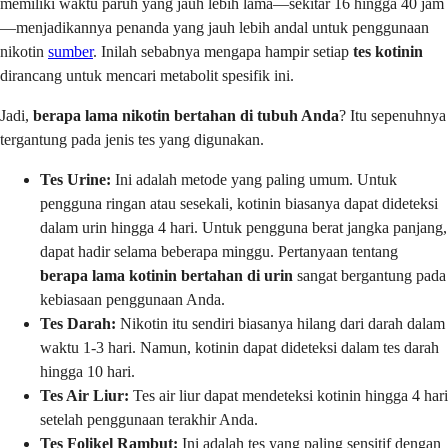
memiliki waktu paruh yang jauh lebih lama—sekitar 16 hingga 40 jam
—menjadikannya penanda yang jauh lebih andal untuk penggunaan
nikotin
sumber
. Inilah sebabnya mengapa hampir setiap
tes kotinin
dirancang untuk mencari metabolit spesifik ini.
Jadi,
berapa lama nikotin bertahan di tubuh Anda
? Itu sepenuhnya
tergantung pada jenis tes yang digunakan.
Tes Urine:
Ini adalah metode yang paling umum. Untuk
pengguna ringan atau sesekali, kotinin biasanya dapat dideteksi
dalam urin hingga 4 hari. Untuk pengguna berat jangka panjang,
dapat hadir selama beberapa minggu. Pertanyaan tentang
berapa lama kotinin bertahan di urin
sangat bergantung pada
kebiasaan penggunaan Anda.
Tes Darah:
Nikotin itu sendiri biasanya hilang dari darah dalam
waktu 1-3 hari. Namun, kotinin dapat dideteksi dalam tes darah
hingga 10 hari.
Tes Air Liur:
Tes air liur dapat mendeteksi kotinin hingga 4 hari
setelah penggunaan terakhir Anda.
Tes Folikel Rambut:
Ini adalah tes yang paling sensitif dengan