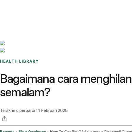
Benchmarks
Stories
FAQ
Sign up / Log in
HEALTH LIBRARY
Bagaimana cara menghilang
semalam?
Terakhir diperbarui
14 Februari 2025
Beranda
Blog Kesehatan