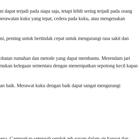
apat terjadi pada siapa saja, tetapi lebih sering terjadi pada orang
perawatan kuku yang tepat, cedera pada kuku, atau mengenakan
i, penting untuk bertindak cepat untuk mengurangi rasa sakit dan
ngobatan rumahan dan metode yang dapat membantu. Merendam jari
mukan kelegaan sementara dengan menempatkan sepotong kecil kapas
gan baik. Merawat kuku dengan baik dapat sangat mengurangi
kena. Campurkan setengah sendok teh garam dalam air hangat dan