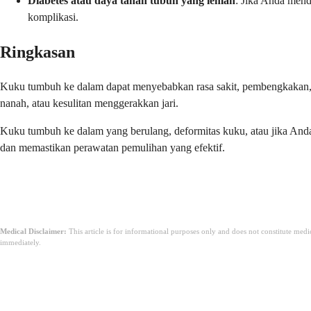
Diabetes atau daya tahan tubuh yang lemah
: Jika Anda mende
komplikasi.
Ringkasan
Kuku tumbuh ke dalam dapat menyebabkan rasa sakit, pembengkakan, d
nanah, atau kesulitan menggerakkan jari.
Kuku tumbuh ke dalam yang berulang, deformitas kuku, atau jika Anda
dan memastikan perawatan pemulihan yang efektif.
Medical Disclaimer:
This article is for informational purposes only and does not constitute med
immediately.