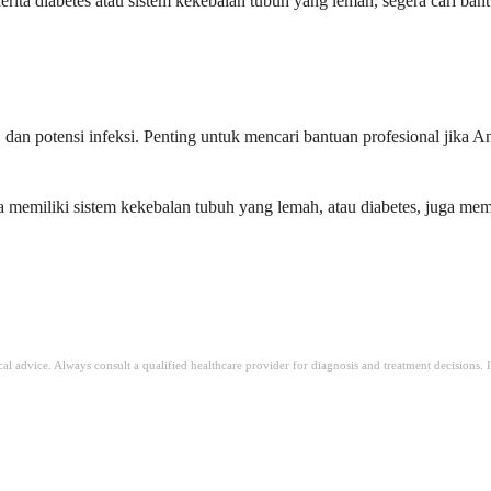
rita diabetes atau sistem kekebalan tubuh yang lemah, segera cari bant
an potensi infeksi. Penting untuk mencari bantuan profesional jika 
 memiliki sistem kekebalan tubuh yang lemah, atau diabetes, juga mem
ical advice. Always consult a qualified healthcare provider for diagnosis and treatment decisions