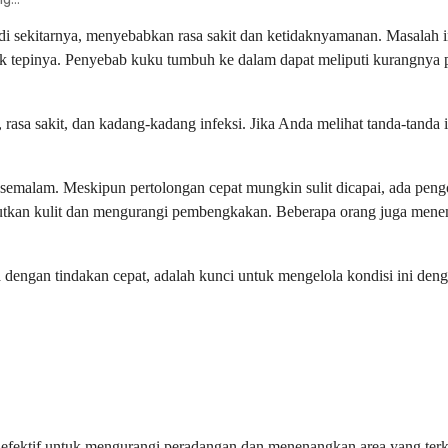
 sekitarnya, menyebabkan rasa sakit dan ketidaknyamanan. Masalah ini d
k tepinya. Penyebab kuku tumbuh ke dalam dapat meliputi kurangnya 
sa sakit, dan kadang-kadang infeksi. Jika Anda melihat tanda-tanda in
 semalam. Meskipun pertolongan cepat mungkin sulit dicapai, ada pe
utkan kulit dan mengurangi pembengkakan. Beberapa orang juga mene
engan tindakan cepat, adalah kunci untuk mengelola kondisi ini den
 efektif untuk mengurangi peradangan dan menenangkan area yang ter