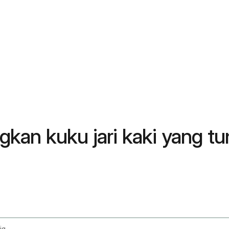
kan kuku jari kaki yang t
How To Get Rid Of An Ingrown Fingernail Overnight