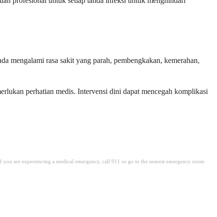
uan profesional untuk setiap tanda infeksi untuk menghindari
Anda mengalami rasa sakit yang parah, pembengkakan, kemerahan,
erlukan perhatian medis. Intervensi dini dapat mencegah komplikasi
. If you are experiencing a medical emergency, call 911 or go to the nearest emergency room