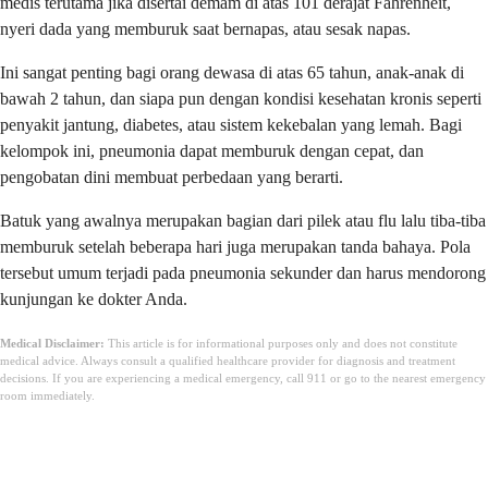
medis terutama jika disertai demam di atas 101 derajat Fahrenheit,
nyeri dada yang memburuk saat bernapas, atau sesak napas.
Ini sangat penting bagi orang dewasa di atas 65 tahun, anak-anak di
bawah 2 tahun, dan siapa pun dengan kondisi kesehatan kronis seperti
penyakit jantung, diabetes, atau sistem kekebalan yang lemah. Bagi
kelompok ini, pneumonia dapat memburuk dengan cepat, dan
pengobatan dini membuat perbedaan yang berarti.
Batuk yang awalnya merupakan bagian dari pilek atau flu lalu tiba-tiba
memburuk setelah beberapa hari juga merupakan tanda bahaya. Pola
tersebut umum terjadi pada pneumonia sekunder dan harus mendorong
kunjungan ke dokter Anda.
Medical Disclaimer:
This article is for informational purposes only and does not constitute
medical advice. Always consult a qualified healthcare provider for diagnosis and treatment
decisions. If you are experiencing a medical emergency, call 911 or go to the nearest emergency
room immediately.