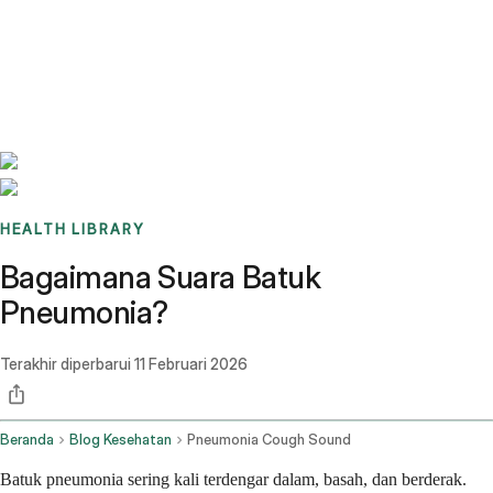
Benchmarks
Stories
FAQ
Sign up / Log in
HEALTH LIBRARY
Bagaimana Suara Batuk
Pneumonia?
Terakhir diperbarui
11 Februari 2026
Beranda
Blog Kesehatan
Pneumonia Cough Sound
Batuk pneumonia sering kali terdengar dalam, basah, dan berderak.