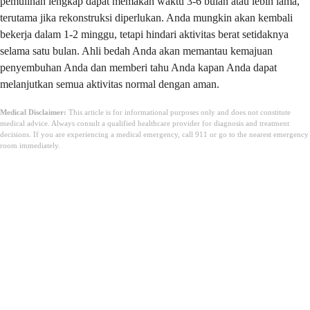
pemulihan lengkap dapat memakan waktu 3-6 bulan atau lebih lama,
terutama jika rekonstruksi diperlukan. Anda mungkin akan kembali
bekerja dalam 1-2 minggu, tetapi hindari aktivitas berat setidaknya
selama satu bulan. Ahli bedah Anda akan memantau kemajuan
penyembuhan Anda dan memberi tahu Anda kapan Anda dapat
melanjutkan semua aktivitas normal dengan aman.
Medical Disclaimer:
This article is for informational purposes only and does not constitute
medical advice. Always consult a qualified healthcare provider for diagnosis and treatment
decisions. If you are experiencing a medical emergency, call 911 or go to the nearest emergency
room immediately.